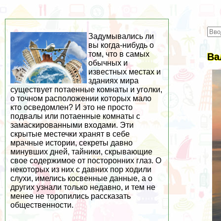
Задумывались ли
вы когда-нибудь о
том, что в самых
Ва
обычных и
известных местах и
зданиях мира
существует потаенные комнаты и уголки,
о точном расположении которых мало
кто осведомлен? И это не просто
подвалы или потаенные комнаты с
замаскированными входами. Эти
скрытые местечки хранят в себе
мрачные истории, секреты давно
минувших дней, тайники, скрывающие
свое содержимое от посторонних глаз. О
некоторых из них с давних пор ходили
слухи, имелись косвенные данные, а о
других узнали только недавно, и тем не
менее не торопились рассказать
общественности.