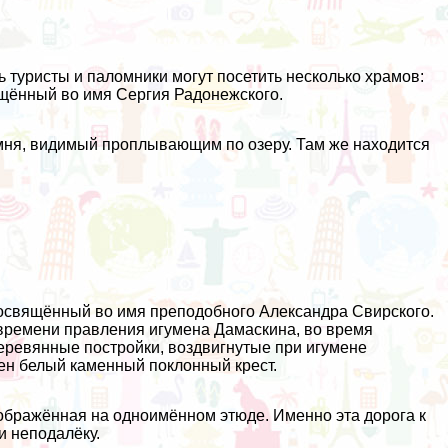
 туристы и паломники могут посетить несколько храмов:
щённый во имя Сергия Радонежского.
амня, видимый проплывающим по озеру. Там же находится
, освящённый во имя преподобного Александра Свирского.
 времени правления игумена Дамаскина, во время
еревянные постройки, воздвигнутые при игумене
ен белый каменный поклонный крест.
зображённая на одноимённом этюде. Именно эта дорога к
и неподалёку.