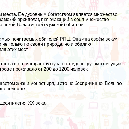
и места. Её духовным богатством является множество
лаамский архипелаг, включающий в себя множество
енской Валаамской (мужской) обители.
 самых почитаемых обителей РПЦ. Она «на своём веку»
 не только по своей природе, но и обилию
ля этих мест.
строва и его инфраструктура возведены руками несущих
трове проживало от 200 до 1200 человек.
цветом жизни монастыря, и это не беспричинно. Ведь во
го подворья.
десятилетия XX века.