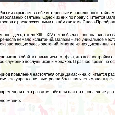
России скрывает в себе интересные и наполненные тайнам
авославных святынь. Одной из них по праву считается Ва
тровов с расположенными на нём скитами Спасо-Преображ
енно здесь, около XIII – XIV веков была основана одна из
ренесла немало испытаний. Валаам – это уникальное место
оизрастающих здесь растений. Многие из них диковинны и д
возможно обойти вниманием тот факт, что все постройки о
оё служение послушников и монахов. В разное время на ос
риод правления настоятеля отца Дамаскина, считается рас
емя его управления выстроена большая часть монастырско
временная веха развития обители начата в последние два 
одержание: