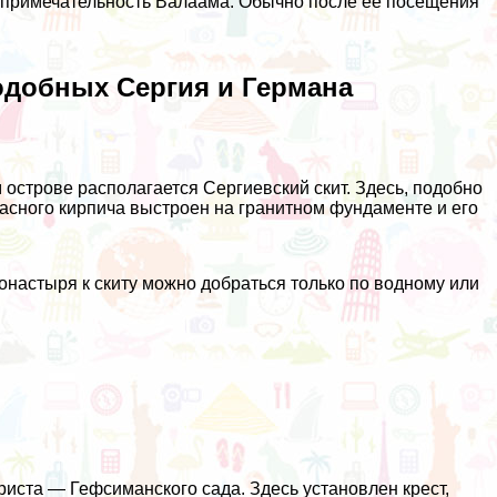
топримечательность Валаама. Обычно после её посещения
одобных Сергия и Германа
 острове располагается Сергиевский скит. Здесь, подобно
расного кирпича выстроен на гранитном фундаменте и его
монастыря к скиту можно добраться только по водному или
иста — Гефсиманского сада. Здесь установлен крест,