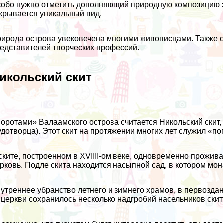
обо нужно отметить дополняющий природную композицию э
крывается уникальный вид.
ирода острова увековечена многими живописцами. Также о
едставителей творческих профессий.
икольский скит
оротами» Валаамского острова считается Никольский скит
удотворца). Этот скит на протяжении многих лет служил «по
ските, построенном в XVIIII-ом веке, одновременно прожив
рковь. Подле скита находится насыпной сад, в котором мо
утреннее убранство летнего и зимнего храмов, в первоздан
 церкви сохранилось несколько надгробий насельников скит