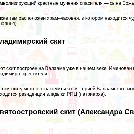
мволизирующий крестные мучения спасителя — сына Божь
кже там расположен храм–часовня, в котором находится ч
чаянья).
ладимирский скит
от скит построен на Валааме уже в нашем веке. Именован 
адимира–крестителя.
этом скиту можно ознакомиться с историей Валаамского мо
ходится резиденция владыки РПЦ (патриарха).
вятоостровский скит (Александра Св