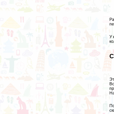
Ра
пе
У 
ко
С
Эт
Вс
пр
На
По
ск