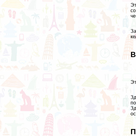
Эт
со
че
За
ке
В
Эт
Зд
по
Зд
ос
П