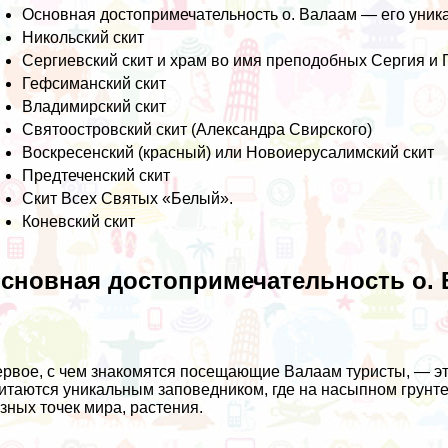
Основная достопримечательность о. Валаам — его уник
Никольский скит
Сергиевский скит и храм во имя преподобных Сергия и
Гефсиманский скит
Владимирский скит
Святоостровский скит (Александра Свирского)
Воскресенский (красный) или Новоиерусалимский скит
Предтеченский скит
Скит Всех Святых «Белый».
Коневский скит
сновная достопримечательность о. 
рвое, с чем знакомятся посещающие Валаам туристы, — эт
итаются уникальным заповедником, где на насыпном грунте
зных точек мира, растения.