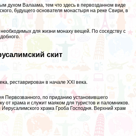
ым духом Валаама, тем что здесь в первозданном виде
кого, будущего основателя монастыря на реке Свири, в
 необходимых для жизни монаху вещей. По соседству с
добного.
русалимский скит
ека, реставрирован в начале XХI века.
ея Первозванного, по приданию установившего
ку от храма и служит маяком для туристов и паломников.
Иерусалимского храма Гроба Господня. Верхний храм