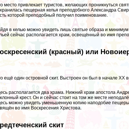
о место привлекает туристов, желающих проникнуться свят
хранилась пещерная келья преподобного Александра Свирс
сть которой преподобный получил поименование.
йдя в келью можно увидеть лишь святые образа и минимум
льей сейчас располагается храм, освещённый во имя препо
оскресенский (красный) или Новоие
о ещё один островной скит. Выстроен он был в начале XX в
есь располагается два храма. Нижний храм апостола Андр
клонный крест. Он и сейчас стоит на том же месте неподалё
есь можно увидеть уменьшенную копию наподобие пещеры 
вящён во имя Воскресения Христова.
редтеченский скит