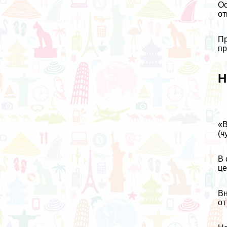
Ос
от
Пр
пр
Н
«В
(ч
В 
це
Вн
от