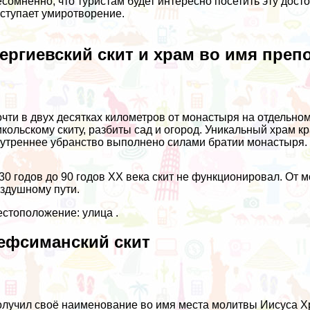
сомненно, что туристам будет интересно посетить эту дос
ступает умиротворение.
ергиевский скит и храм во имя преп
чти в двух десятках километров от монастыря на отдельном
кольскому скиту, разбиты сад и огород. Уникальный храм к
утреннее убранство выполнено силами братии монастыря.
30 годов до 90 годов XX века скит не функционировал. От 
здушному пути.
стоположение: улица .
ефсиманский скит
лучил своё наименование во имя места молитвы Иисуса Хр