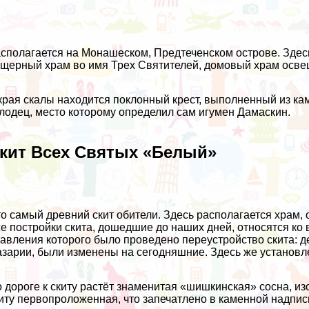
сполагается на Монашеском, Предтеченском острове. Здесь
щерный храм во имя Трех Святителей, домовый храм осве
края скалы находится поклонный крест, выполненный из к
лодец, место которому определил сам игумен Дамаскин.
кит Всех Святых «Белый»
о самый древний скит обители. Здесь располагается храм
е постройки скита, дошедшие до наших дней, относятся ко
авления которого было проведено переустройство скита: д
зарии, были изменены на сегодняшние. Здесь же установл
 дороге к скиту растёт знаменитая «шишкинская» сосна, и
иту первопроложенная, что запечатлено в каменной надпис