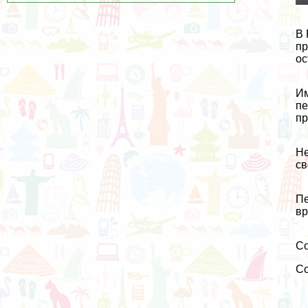
В 
пр
ос
Им
пе
пр
Не
св
Пе
вр
Со
С