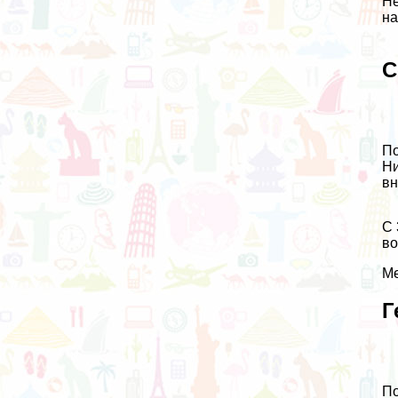
Не
на
С
По
Ни
вн
С 
во
Ме
Г
По