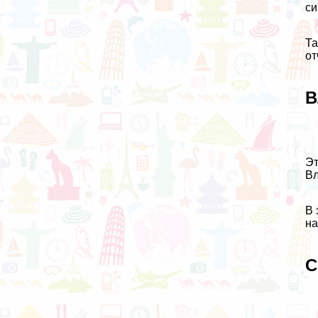
си
Та
от
В
Эт
Вл
В 
на
С