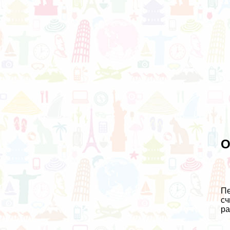
О
Пе
сч
ра