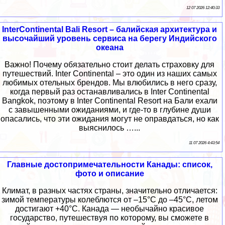
12 07 2026 12:40:33
InterContinental Bali Resort – балийская архитектура и
высочайший уровень сервиса на берегу Индийского
океана
Важно! Почему обязательно стоит делать страховку для
путешествий. Inter Сontinental – это один из наших самых
любимых отельных брендов. Мы влюбились в него сразу,
когда первый раз останавливались в Inter Сontinental
Bangkok, поэтому в Inter Сontinental Resort на Бали ехали
с завышенными ожиданиями, и где-то в глубине души
опасались, что эти ожидания могут не оправдаться, но как
выяснилось …...
11 07 2026 4:43:54
Главные достопримечательности Канады: список,
фото и описание
Климат, в разных частях страны, значительно отличается:
зимой температуры колеблются от –15°C до –45°C, летом
достигают +40°C. Канада — необычайно красивое
государство, путешествуя по которому, вы сможете в