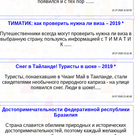
появился и с тех пор …...
21 07 2026 11:52:55
ТИМАТИК: как проверить нужна ли виза – 2019 *
Путешественники всегда могут проверить нужна ли виза в
выбранную страну, пользуясь информацией с Т И М А Т И
К ......
20 07 2026 23:11:36
Снег в Тайланде! Туристы в шоке – 2019 *
Туристы, понаехавшие в Чианг Май в Таиланде, стали
свидетелями необычного природного каприза - на улице
появился снег. Люди в шоке!.....
19 07 2026 21:40:38
Достопримечательности федеративной республики
Бразилия
Страна славится обилием природных и исторических
достопримечательностей, поэтому каждый желающий