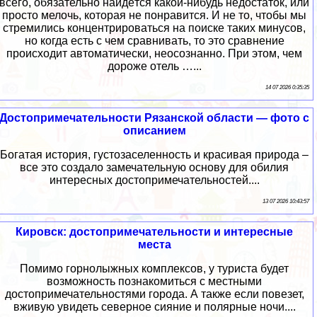
всего, обязательно найдётся какой-нибудь недостаток, или
просто мелочь, которая не понравится. И не то, чтобы мы
стремились концентрироваться на поиске таких минусов,
но когда есть с чем сравнивать, то это сравнение
происходит автоматически, неосознанно. При этом, чем
дороже отель …...
14 07 2026 0:35:35
Достопримечательности Рязанской области — фото с
описанием
Богатая история, густозаселенность и красивая природа –
все это создало замечательную основу для обилия
интересных достопримечательностей....
13 07 2026 10:43:57
Кировск: достопримечательности и интересные
места
Помимо горнолыжных комплексов, у туриста будет
возможность познакомиться с местными
достопримечательностями города. А также если повезет,
вживую увидеть северное сияние и полярные ночи....