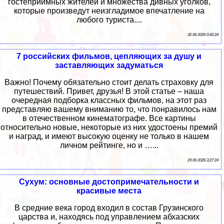
гостеприимных жителей и множества дивных уголков,
которые произведут неизгладимое впечатление на
любого туриста....
30 06 2026 0:42:24
7 российских фильмов, цепляющих за душу и
заставляющих задуматься
Важно! Почему обязательно стоит делать страховку для
путешествий. Привет, друзья! В этой статье – наша
очередная подборка классных фильмов, на этот раз
представляю вашему вниманию то, что понравилось нам
в отечественном кинематографе. Все картины
относительно новые, некоторые из них удостоены премий
и наград, и имеют высокую оценку не только в нашем
личном рейтинге, но и …...
29 06 2026 3:27:24
Сухум: основные достопримечательности и
красивые места
В средние века город входил в состав Грузинского
царства и, находясь под управлением абхазских