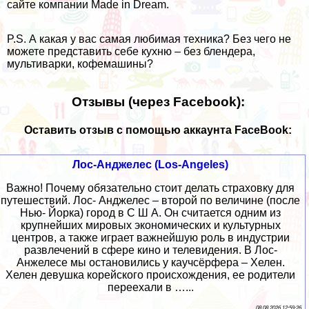
сайте компании
Made in Dream
.
P.S. А какая у вас самая любимая техника? Без чего не
можете представить себе кухню – без блендера,
мультиварки, кофемашины?
Отзывы (через Facebook):
Оставить отзыв с помощью аккаунта FaceBook:
Лос-Анджелес (Los-Angeles)
Важно! Почему обязательно стоит делать страховку для
путешествий. Лос- Анджелес – второй по величине (после
Нью- Йорка) город в С Ш А. Он считается одним из
крупнейших мировых экономических и культурных
центров, а также играет важнейшую роль в индустрии
развлечений в сфере кино и телевидения. В Лос-
Анжелесе мы остановились у каучсёрфера – Хелен.
Хелен девушка корейского происхождения, ее родители
переехали в …...
08 08 2026 12:59:26