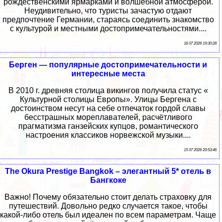
рождественскими ярмарками и волшебной атмосферой.
Неудивительно, что туристы зачастую отдают
предпочтение Германии, стараясь соединить знакомство
с культурой и местными достопримечательностями....
16 07 2026 19:30:28
Берген — популярные достопримечательности и
интересные места
В 2010 г. древняя столица викингов получила статус «
Культурной столицы Европы». Улицы Бергена с
достоинством несут на себе отпечаток гордой славы
бесстрашных мореплавателей, расчётливого
прагматизма ганзейских купцов, романтического
настроения классиков норвежской музыки....
15 07 2026 20:53:46
The Okura Prestige Bangkok – элегантный 5* отель в
Бангкоке
Важно! Почему обязательно стоит делать страховку для
путешествий. Довольно редко случается такое, чтобы
какой-либо отель был идеален по всем параметрам. Чаще