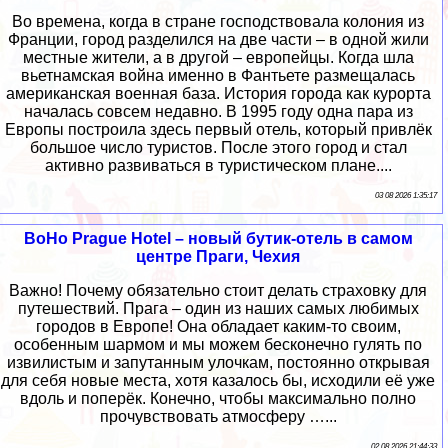
Во времена, когда в стране господствовала колония из
Франции, город разделился на две части – в одной жили
местные жители, а в другой – европейцы. Когда шла
вьетнамская война именно в Фантьете размещалась
американская военная база. История города как курорта
началась совсем недавно. В 1995 году одна пара из
Европы построила здесь первый отель, который привлёк
большое число туристов. После этого город и стал
активно развиваться в туристическом плане....
03 08 2026 1:35:17
BoHo Prague Hotel – новый бутик-отель в самом
центре Праги, Чехия
Важно! Почему обязательно стоит делать страховку для
путешествий. Прага – один из наших самых любимых
городов в Европе! Она обладает каким-то своим,
особенным шармом и мы можем бесконечно гулять по
извилистым и запутанным улочкам, постоянно открывая
для себя новые места, хотя казалось бы, исходили её уже
вдоль и поперёк. Конечно, чтобы максимально полно
прочувствовать атмосферу …...
02 08 2026 21:44:33