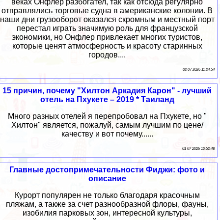
веках Онфлер разбогател, так как отсюда регулярно
отправлялись торговые судна в американские колонии. В
наши дни грузооборот оказался скромным и местный порт
перестал играть значимую роль для французской
экономики, но Онфлер привлекает многих туристов,
которые ценят атмосферность и красоту старинных
городов....
02 07 2026 11:24:54
15 причин, почему "Хилтон Аркадия Карон" - лучший
отель на Пхукете – 2019 * Таиланд
Много разных отелей я перепробовал на Пхукете, но "
Хилтон" является, пожалуй, самым лучшим по цене/
качеству и вот почему......
01 07 2026 10:52:48
Главные достопримечательности Фиджи: фото и
описание
Курорт популярен не только благодаря красочным
пляжам, а также за счет разнообразной флоры, фауны,
изобилия парковых зон, интересной культуры,