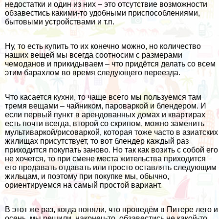
недостатки и один из них – это отсутствие возможности
обзавестись какими-то удобными приспособлениями,
бытовыми устройствами и т.п.
Ну, то есть купить то их конечно можно, но количество
наших вещей мы всегда соотносим с размерами
чемоданов и прикидываем – что придётся делать со всем
этим барахлом во время следующего переезда.
Что касается кухни, то чаще всего мы пользуемся там
тремя вещами – чайником, пароваркой и блендером. И
если первый пункт в арендованных домах и квартирах
есть почти всегда, второй со скрипом, можно заменить
мультиваркой/рисоваркой, которая тоже часто в азиатских
жилищах присутствует, то вот блендер каждый раз
приходится покупать заново. Но так как возить с собой его
не хочется, то при смене места жительства приходится
его продавать отдавать или просто оставлять следующим
жильцам, и поэтому при покупке мы, обычно,
ориентируемся на самый простой вариант.
В этот же раз, когда поняли, что проведём в Питере лето и
осень, мы решили, наконец-то, обзавестись не какой-то