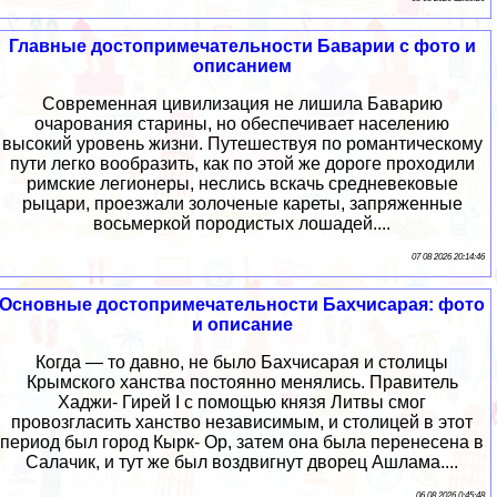
Главные достопримечательности Баварии с фото и
описанием
Современная цивилизация не лишила Баварию
очарования старины, но обеспечивает населению
высокий уровень жизни. Путешествуя по романтическому
пути легко вообразить, как по этой же дороге проходили
римские легионеры, неслись вскачь средневековые
рыцари, проезжали золоченые кареты, запряженные
восьмеркой породистых лошадей....
07 08 2026 20:14:46
Основные достопримечательности Бахчисарая: фото
и описание
Когда — то давно, не было Бахчисарая и столицы
Крымского ханства постоянно менялись. Правитель
Хаджи- Гирей I с помощью князя Литвы смог
провозгласить ханство независимым, и столицей в этот
период был город Кырк- Ор, затем она была перенесена в
Салачик, и тут же был воздвигнут дворец Ашлама....
06 08 2026 0:45:48