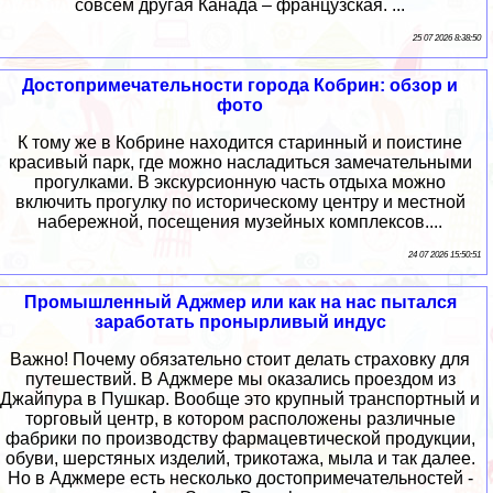
совсем другая Канада – французская. ...
25 07 2026 8:38:50
Достопримечательности города Кобрин: обзор и
фото
К тому же в Кобрине находится старинный и поистине
красивый парк, где можно насладиться замечательными
прогулками. В экскурсионную часть отдыха можно
включить прогулку по историческому центру и местной
набережной, посещения музейных комплексов....
24 07 2026 15:50:51
Промышленный Аджмер или как на нас пытался
заработать пронырливый индус
Важно! Почему обязательно стоит делать страховку для
путешествий. В Аджмере мы оказались проездом из
Джайпура в Пушкар. Вообще это крупный транспортный и
торговый центр, в котором расположены различные
фабрики по производству фармацевтической продукции,
обуви, шерстяных изделий, трикотажа, мыла и так далее.
Но в Аджмере есть несколько достопримечательностей -