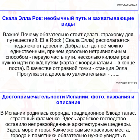
06 07 2026 3:45:13
Скала Элла Рок: необычный путь и захватывающие
виды
Важно! Почему обязательно стоит делать страховку для
путешествий. Ella Rock ( Скала Элла) располагается
недалеко от деревни. Добраться до неё можно
единственным, причем довольно нетривиальным
способом - первую часть пути, несколько километров,
нужно идти по ж/д путям (карта с координатами – в конце
поста). В качестве отправной точки - станция Элла
Прогулка эта довольно увлекательная - …...
05 07 2026 13:31:29
Достопримечательности Испании: фото, названия и
описание
В Испании родилась коррида, традиционное блюдо тапас,
страстный фламенко. Здесь арабское господство
оставило непревзойденные архитектурные шедевры.
Здесь море и горы. Какие же самые красивые места,
города и памятники обязательно нужно увидеть в