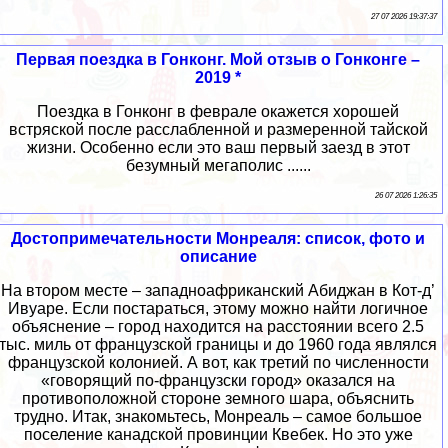
27 07 2026 19:37:37
Первая поездка в Гонконг. Мой отзыв о Гонконге –
2019 *
Поездка в Гонконг в феврале окажется хорошей
встряской после расслабленной и размеренной тайской
жизни. Особенно если это ваш первый заезд в этот
безумный мегаполис ......
26 07 2026 1:26:35
Достопримечательности Монреаля: список, фото и
описание
На втором месте – западноафриканский Абиджан в Кот-д’
Ивуаре. Если постараться, этому можно найти логичное
объяснение – город находится на расстоянии всего 2.5
тыс. миль от французской границы и до 1960 года являлся
французской колонией. А вот, как третий по численности
«говорящий по-французски город» оказался на
противоположной стороне земного шара, объяснить
трудно. Итак, знакомьтесь, Монреаль – самое большое
поселение канадской провинции Квебек. Но это уже