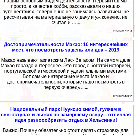
нашим основным видом деятельности. Первый год мы
просто, в качестве хобби, рассказывали о наших
путешествиях, совершенно не занимаясь развитием, не
рассчитывая на материальную отдачу и уж конечно, не
считая и …...
23 06 2026 7:37:14
Достопримечательности Макао: 16 интереснейших
мест, что посмотреть за день или два – 2019
Макао называют азиатским Лас- Вегасом. На самом деле
Макао гораздо интереснее. Это город с богатой историей,
португальской атмосферой и удивительными местами.
Вот самые интересные места Макао и
достопримечательности, которые надо посмотреть в
первую очередь ......
22 06 2026 4:39:57
Национальный парк Нууксио зимой, гуляем в
снегоступах и лыжах по замершему озеру – отличная
идея разноообразить отдых в Хельсинки!
Важно! Почему обязательно стоит делать страховку для