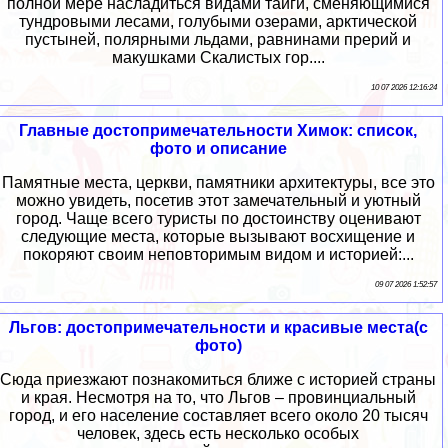
полной мере насладиться видами тайги, сменяющимися
тундровыми лесами, голубыми озерами, арктической
пустыней, полярными льдами, равнинами прерий и
макушками Скалистых гор....
10 07 2026 12:16:24
Главные достопримечательности Химок: список,
фото и описание
Памятные места, церкви, памятники архитектуры, все это
можно увидеть, посетив этот замечательный и уютный
город. Чаще всего туристы по достоинству оценивают
следующие места, которые вызывают восхищение и
покоряют своим неповторимым видом и историей:...
09 07 2026 1:52:57
Льгов: достопримечательности и красивые места(с
фото)
Сюда приезжают познакомиться ближе с историей страны
и края. Несмотря на то, что Льгов – провинциальный
город, и его население составляет всего около 20 тысяч
человек, здесь есть несколько особых