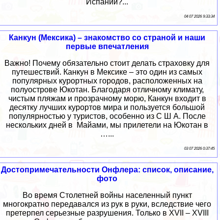
Испании?...
04 07 2026 9:33:34
Канкун (Мексика) – знакомство со страной и наши
первые впечатления
Важно! Почему обязательно стоит делать страховку для
путешествий. Канкун в Мексике – это один из самых
популярных курортных городов, расположенных на
полуострове Юкотан. Благодаря отличному климату,
чистым пляжам и прозрачному морю, Канкун входит в
десятку лучших курортов мира и пользуется большой
популярностью у туристов, особенно из С Ш А. После
нескольких дней в Майами, мы прилетели на Юкотан в
…...
03 07 2026 0:37:45
Достопримечательности Онфлера: список, описание,
фото
Во время Столетней войны населенный пункт
многократно передавался из рук в руки, вследствие чего
претерпел серьезные разрушения. Только в XVII – XVIII