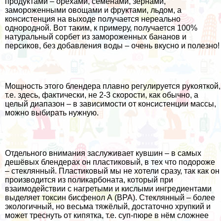
продуктами – орехами, семенами, зёрнами,
замороженными овощами и фруктами, льдом, а
консистенция на выходе получается нереально
однородной. Вот таким, к примеру, получается 100%
натуральный сорбет из замороженных бананов и
персиков, без добавления воды – очень вкусно и полезно!
Мощность этого блендера плавно регулируется рукояткой,
т.е. здесь, фактически, не 2-3 скорости, как обычно, а
целый диапазон – в зависимости от консистенции массы,
можно выбирать нужную.
Отдельного внимания заслуживает кувшин – в самых
дешёвых блендерах он пластиковый, в тех что подороже
– стеклянный. Пластиковый мы не хотели сразу, так как он
производится из поликарбоната, который при
взаимодействии с нагретыми и кислыми ингредиентами
выделяет токсин бисфенол А (BPA). Стеклянный – более
экологичный, но весьма тяжёлый, достаточно хрупкий и
может треснуть от кипятка, т.е. суп-пюре в нём сложнее