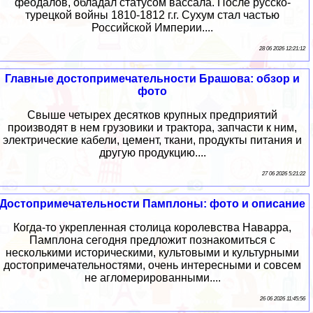
феодалов, обладал статусом вассала. После русско-
турецкой войны 1810-1812 г.г. Сухум стал частью
Российской Империи....
28 06 2026 12:21:12
Главные достопримечательности Брашова: обзор и
фото
Свыше четырех десятков крупных предприятий
производят в нем грузовики и трактора, запчасти к ним,
электрические кабели, цемент, ткани, продукты питания и
другую продукцию....
27 06 2026 5:21:22
Достопримечательности Памплоны: фото и описание
Когда-то укрепленная столица королевства Наварра,
Памплона сегодня предложит познакомиться с
несколькими историческими, культовыми и культурными
достопримечательностями, очень интересными и совсем
не агломерированными....
26 06 2026 11:45:56