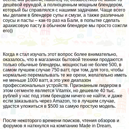
дешёвой ерундой, а полноценным мощным блендером,
который бы справлялся с нашими задачами. Чаще всего
мы делаем в блендере супы и смузи, а также различные
соусы и пасты – как-то раз на Бали, в попытке сделать
арахисовую пасту в обычном блендере мы просто сожгли
его))
Когда я стал изучать этот вопрос более внимательно,
оказалось, что в магазинах бытовой техники продаются
только обычные блендеры, мощностью не более 500, в
самом лучшем случае 750 ватт, при том, для того, чтобы
нормально перемалывать те же орехи, желательно иметь
не меньше 1000 ватт, а это уже диапазон
профессиональных устройств. Признанным лидером в
этом сегменте является Vitamix, но дешевле 40 тыс.
рублей у нас под этим брендом ничего не найти, и даже
если заказывать через Amazon, то в лучшем случае,
удастся уложиться в $500 за самую простую модель.
После некоторого времени поисков, чтения обзоров и
форумов я наткнулся на компанию Made in Dream,