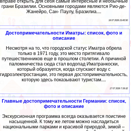
вправе открыть для себя самые интересные и необычные
грани Бразилии. Основными городами являются Рио-де-
Жанейро, Сан- Паулу, Бразилиа....
18 07 2026 23:45:50
Достопримечательности Иматры: список, фото и
описание
Несмотря на то, что городской статус Иматра обрела
только в 1971 году, это место притягивало
путешественников еще в прошлом столетии. А причиной
паломничества сюда стал водопад Иматранкоски,
который образуется, когда спускают воду с
гидроэлектростанции, это первая достопримечательность,
которую здесь показывают туристам....
17 07 2026 7:39:32
Главные достопримечательности Германии: список,
фото и описание
Экскурсионная программа всегда оказывается поистине
насыщенной. К тому же летом можно насладиться
национальными парками и красивой природой, зимой –