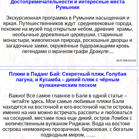
Достопримечательности и интересные места
Румынии
Экскурсионная программа в Румынии насыщенная и
яркая. Путешественников ждут средневековые города,
похожие на музей под открытым небом, древние храмы,
необычные деревянные церквушки, старинные
монастыри, живописная природа, роскошные дворцы и
загадочные замки, окружённые будоражащими кровь
легендами о мрачном графе Дракуле....
28 07 2026 8:15:18
Пляжи в Паданг Бай: Секретный пляж, Голубая
лагуна, и Кусамба – дикий пляж с чёрным
вулканическим песком
Важно! Всё самое главное о Бали в одной статье –
читайте здесь. Мои самые любимые пляжи Бали
находятся на восточной и юго-восточной части острова,
именно на них можно встречать рассветы и любоваться
на соседний, местами пока еще дикий, остров Ломбок с
величественным вулканом Риджани. Вода на востоке
острова неимоверно прозрачная, бирюзовая, с богатым
подводным миром, …...