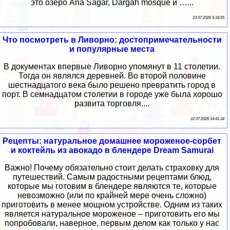
это озеро Ana Sagar, Dargah mosque и …...
23 07 2026 5:18:55
Что посмотреть в Ливорно: достопримечательности
и популярные места
В документах впервые Ливорно упомянут в 11 столетии.
Тогда он являлся деревней. Во второй половине
шестнадцатого века было решено превратить город в
порт. В семнадцатом столетии в городе уже была хорошо
развита торговля....
22 07 2026 14:41:34
Рецепты: натуральное домашнее мороженое-сорбет
и коктейль из авокадо в блендере Dream Samurai
Важно! Почему обязательно стоит делать страховку для
путешествий. Самым радостными рецептами блюд,
которые мы готовим в блендере являются те, которые
невозможно (или по крайней мере очень сложно)
приготовить в менее мощном устройстве. Одним из таких
является натуральное мороженое – приготовить его мы
попробовали, наверное, первым делом как только у нас