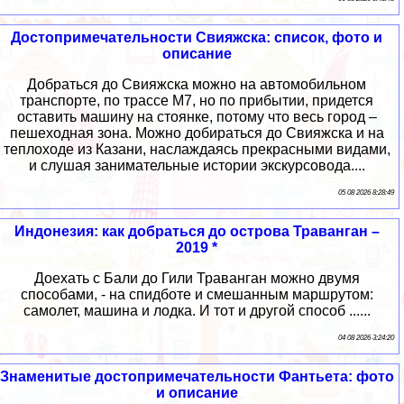
Достопримечательности Свияжска: список, фото и
описание
Добраться до Свияжска можно на автомобильном
транспорте, по трассе М7, но по прибытии, придется
оставить машину на стоянке, потому что весь город –
пешеходная зона. Можно добираться до Свияжска и на
теплоходе из Казани, наслаждаясь прекрасными видами,
и слушая занимательные истории экскурсовода....
05 08 2026 8:28:49
Индонезия: как добраться до острова Траванган –
2019 *
Доехать с Бали до Гили Траванган можно двумя
способами, - на спидботе и смешанным маршрутом:
самолет, машина и лодка. И тот и другой способ ......
04 08 2026 3:24:20
Знаменитые достопримечательности Фантьета: фото
и описание