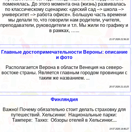
поменялась. До этого момента она (жизнь) развивалась
по классическому сценарию: «деский сад –> школа –>
университет –> работа офисе». Большую часть времени
мы делали то, что говорили нам родители, учителя,
преподаватели, руководители и т.п. Мы жили по графику и
в рамках, …...
21 07 2026 21:56:33
Главные достопримечательности Вероны: описание
и фото
Располагается Верона в области Венеция на северо-
востоке страны. Является главным городом провинции с
таким же названием. ...
20 07 2026 21:10:25
Финляндия
Важно! Почему обязательно стоит делать страховку для
путешествий. Хельсинки: Национальные парки:
Тампере: Тахко: Обзоры отелей в Хельсинки:...
19 07 2026 14:46:27