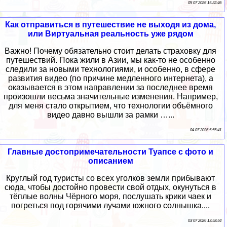
05 07 2026 15:32:46
Как отправиться в путешествие не выходя из дома,
или Виртуальная реальность уже рядом
Важно! Почему обязательно стоит делать страховку для
путешествий. Пока жили в Азии, мы как-то не особенно
следили за новыми технологиями, и особенно, в сфере
развития видео (по причине медленного интернета), а
оказывается в этом направлении за последнее время
произошли весьма значительные изменения. Например,
для меня стало открытием, что технологии объёмного
видео давно вышли за рамки …...
04 07 2026 5:55:41
Главные достопримечательности Туапсе с фото и
описанием
Круглый год туристы со всех уголков земли прибывают
сюда, чтобы достойно провести свой отдых, окунуться в
тёплые волны Чёрного моря, послушать крики чаек и
погреться под горячими лучами южного солнышка....
03 07 2026 13:58:54