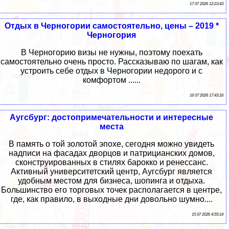
17 07 2026 12:23:43
Отдых в Черногории самостоятельно, цены – 2019 *
Черногория
В Черногорию визы не нужны, поэтому поехать
самостоятельно очень просто. Рассказываю по шагам, как
устроить себе отдых в Черногории недорого и с
комфортом ......
16 07 2026 17:43:16
Аугсбург: достопримечательности и интересные
места
В память о той золотой эпохе, сегодня можно увидеть
надписи на фасадах дворцов и патрицианских домов,
сконструированных в стилях барокко и ренессанс.
Активный университетский центр, Аугсбург является
удобным местом для бизнеса, шопинга и отдыха.
Большинство его торговых точек располагается в центре,
где, как правило, в выходные дни довольно шумно....
15 07 2026 4:55:14