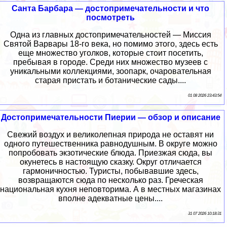
Санта Барбара — достопримечательности и что
посмотреть
Одна из главных достопримечательностей — Миссия
Святой Варвары 18-го века, но помимо этого, здесь есть
еще множество уголков, которые стоит посетить,
пребывая в городе. Среди них множество музеев с
уникальными коллекциями, зоопарк, очаровательная
старая пристать и ботанические сады....
01 08 2026 23:43:54
Достопримечательности Пиерии — обзор и описание
Свежий воздух и великолепная природа не оставят ни
одного путешественника равнодушным. В округе можно
попробовать экзотические блюда. Приезжая сюда, вы
окунетесь в настоящую сказку. Округ отличается
гармоничностью. Туристы, побывавшие здесь,
возвращаются сюда по несколько раз. Греческая
национальная кухня неповторима. А в местных магазинах
вполне адекватные цены....
31 07 2026 10:18:31