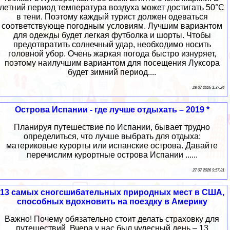
летний период температура воздуха может достигать 50°C
в тени. Поэтому каждый турист должен одеваться
соответствующе погодным условиям. Лучшим вариантом
для одежды будет легкая футболка и шорты. Чтобы
предотвратить солнечный удар, необходимо носить
головной убор. Очень жаркая погода быстро изнуряет,
поэтому наилучшим вариантом для посещения Луксора
будет зимний период....
28 07 2026 1:37:24
Острова Испании - где лучше отдыхать – 2019 *
Планируя путешествие по Испании, бывает трудно
определиться, что лучше выбрать для отдыха:
материковые курорты или испанские острова. Давайте
перечислим курортные острова Испании ......
27 07 2026 9:57:31
13 самых сногсшибательных природных мест в США,
способных вдохновить на поездку в Америку
Важно! Почему обязательно стоит делать страховку для
путешествий. Вчера у нас был чудесный день – 13