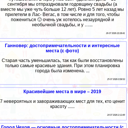
сентября мы отпраздновали годовщину свадьбы (а
вместе мы уже чуть больше 12 лет). Ровно 5 лет назад мы
прилетели в Лас- Вегас, в том числе и для того, чтобы
пожениться 🙂 очень уж хотелось незаурядной и
необычной свадьбы, и у …...
26 07 2026 22:28:41
Ганновер: достопримечательности и интересные
места (с фото)
Старая часть уменьшилась, так как были восстановлены
только самые красивые здания. При этом планировка
города была изменена. ...
25 07 2026 0:58:53
Красивейшие места в мире – 2019
7 невероятных и завораживающих мест для тех, кто ценит
красоту ......
24 07 2026 2:13:49
Город Чехов — основные достопримечательности (с