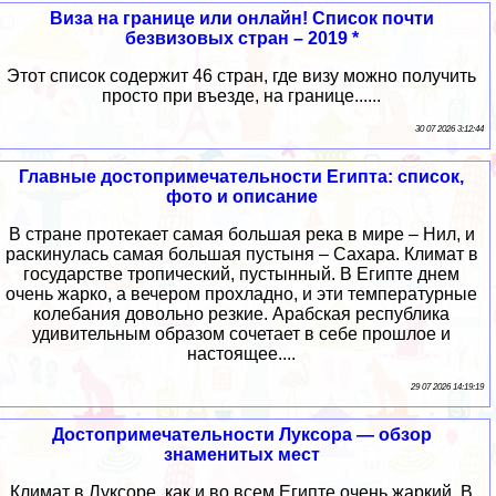
Виза на границе или онлайн! Список почти
безвизовых стран – 2019 *
Этот список содержит 46 стран, где визу можно получить
просто при въезде, на границе......
30 07 2026 3:12:44
Главные достопримечательности Египта: список,
фото и описание
В стране протекает самая большая река в мире – Нил, и
раскинулась самая большая пустыня – Сахара. Климат в
государстве тропический, пустынный. В Египте днем
очень жарко, а вечером прохладно, и эти температурные
колебания довольно резкие. Арабская республика
удивительным образом сочетает в себе прошлое и
настоящее....
29 07 2026 14:19:19
Достопримечательности Луксора — обзор
знаменитых мест
Климат в Луксоре, как и во всем Египте очень жаркий. В