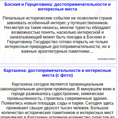
Босния и Герцеговина: достопримечательности и
интересные места
Печальные исторические события не позволили стране
завоевать особенный интерес у путешественников.
Несмотря на такие нюансы, многие туристы обладают
возможностью понять, насколько интересной и
захватывающей может быть поездка в Боснию и
Герцеговину. Государство готово открыть не только
интересные природные достопримечательности, но и
важные архитектурные памятники....
05 08 2026 19:25:23
Картахена: достопримечательности и интересные
места (с фото)
Картахена сегодня является провинциальным
законодательным центром провинции. В минувшем веке в
городе развивалось судостроение, химическая
промышленность, строились современные здания.
Появились новые площади, сады и парки. Сегодня здесь
проживают свыше двухсот тысяч человек. Большое
количество исторических памятников и интересных мест
привлекает в Картахену огромное количество туристов из