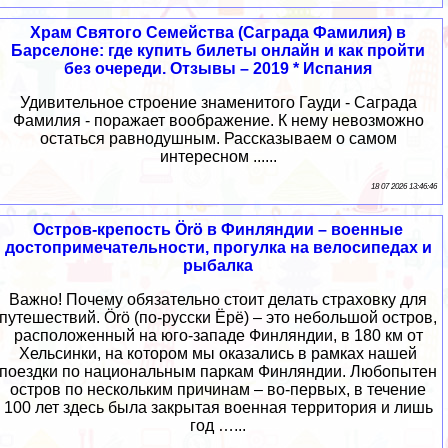
Храм Святого Семейства (Саграда Фамилия) в
Барселоне: где купить билеты онлайн и как пройти
без очереди. Отзывы – 2019 * Испания
Удивительное строение знаменитого Гауди - Саграда
Фамилия - поражает воображение. К нему невозможно
остаться равнодушным. Рассказываем о самом
интересном ......
18 07 2026 13:46:46
Остров-крепость Örö в Финляндии – военные
достопримечательности, прогулка на велосипедах и
рыбалка
Важно! Почему обязательно стоит делать страховку для
путешествий. Örö (по-русски Ёрё) – это небольшой остров,
расположенный на юго-западе Финляндии, в 180 км от
Хельсинки, на котором мы оказались в рамках нашей
поездки по национальным паркам Финляндии. Любопытен
остров по нескольким причинам – во-первых, в течение
100 лет здесь была закрытая военная территория и лишь
год …...