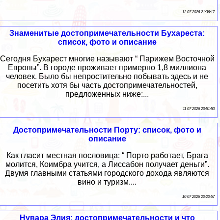
12 07 2026 21:36:17
Знаменитые достопримечательности Бухареста:
список, фото и описание
Сегодня Бухарест многие называют “ Парижем Восточной
Европы”. В городе проживает примерно 1,8 миллиона
человек. Было бы непростительно побывать здесь и не
посетить хотя бы часть достопримечательностей,
предложенных ниже:...
11 07 2026 20:51:50
Достопримечательности Порту: список, фото и
описание
Как гласит местная пословица: “ Порто работает, Брага
молится, Коимбра учится, а Лиссабон получает деньги”.
Двумя главными статьями городского дохода являются
вино и туризм....
10 07 2026 20:20:57
Нувара Элия: достопримечательности и что