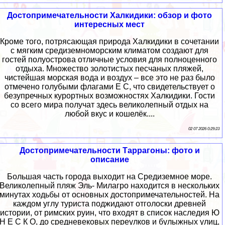
Достопримечательности Халкидики: обзор и фото
интересных мест
Кроме того, потрясающая природа Халкидики в сочетании
с мягким средиземноморским климатом создают для
гостей полуострова отличные условия для полноценного
отдыха. Множество золотистых песчаных пляжей,
чистейшая морская вода и воздух – все это не раз было
отмечено голубыми флагами Е С, что свидетельствует о
безупречных курортных возможностях Халкидики. Гости
со всего мира получат здесь великолепный отдых на
любой вкус и кошелёк....
02 07 2026 0:29:23
Достопримечательности Таррагоны: фото и
описание
Большая часть города выходит на Средиземное море.
Великолепный пляж Эль- Милагро находится в нескольких
минутах ходьбы от основных достопримечательностей. На
каждом углу туриста поджидают отголоски древней
истории, от римских руин, что входят в список наследия Ю
Н Е С К О, до средневековых переулков и булыжных улиц,