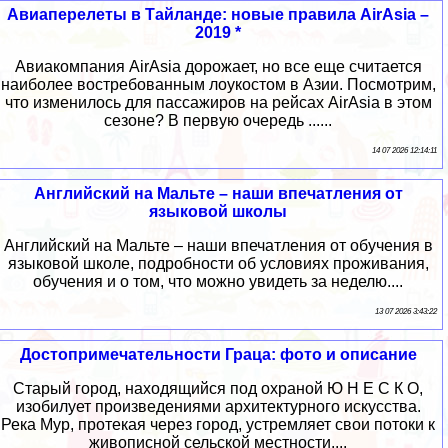
Авиаперелеты в Тайланде: новые правила AirAsia –
2019 *
Авиакомпания AirAsia дорожает, но все еще считается
наиболее востребованным лоукостом в Азии. Посмотрим,
что изменилось для пассажиров на рейсах AirAsia в этом
сезоне? В первую очередь ......
14 07 2026 12:14:11
Английский на Мальте – наши впечатления от
языковой школы
Английский на Мальте – наши впечатления от обучения в
языковой школе, подробности об условиях проживания,
обучения и о том, что можно увидеть за неделю....
13 07 2026 3:43:22
Достопримечательности Граца: фото и описание
Старый город, находящийся под охраной Ю Н Е С К О,
изобилует произведениями архитектурного искусства.
Река Мур, протекая через город, устремляет свои потоки к
живописной сельской местности....