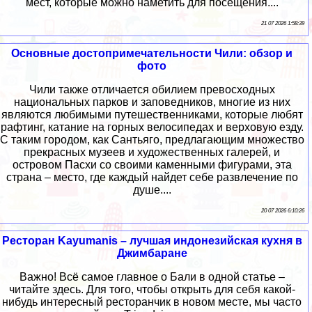
мест, которые можно наметить для посещения....
21 07 2026 1:58:39
Основные достопримечательности Чили: обзор и
фото
Чили также отличается обилием превосходных
национальных парков и заповедников, многие из них
являются любимыми путешественниками, которые любят
рафтинг, катание на горных велосипедах и верховую езду.
С таким городом, как Сантьяго, предлагающим множество
прекрасных музеев и художественных галерей, и
островом Пасхи со своими каменными фигурами, эта
страна – место, где каждый найдет себе развлечение по
душе....
20 07 2026 6:10:26
Ресторан Kayumanis – лучшая индонезийская кухня в
Джимбаране
Важно! Всё самое главное о Бали в одной статье –
читайте здесь. Для того, чтобы открыть для себя какой-
нибудь интересный ресторанчик в новом месте, мы часто