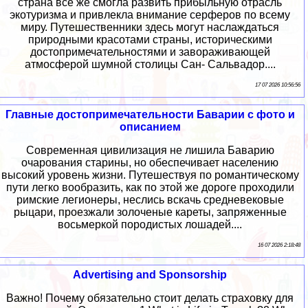
страна все же смогла развить прибыльную отрасль
экотуризма и привлекла внимание серферов по всему
миру. Путешественники здесь могут наслаждаться
природными красотами страны, историческими
достопримечательностями и завораживающей
атмосферой шумной столицы Сан- Сальвадор....
17 07 2026 10:56:56
Главные достопримечательности Баварии с фото и
описанием
Современная цивилизация не лишила Баварию
очарования старины, но обеспечивает населению
высокий уровень жизни. Путешествуя по романтическому
пути легко вообразить, как по этой же дороге проходили
римские легионеры, неслись вскачь средневековые
рыцари, проезжали золоченые кареты, запряженные
восьмеркой породистых лошадей....
16 07 2026 2:18:48
Advertising and Sponsorship
Важно! Почему обязательно стоит делать страховку для