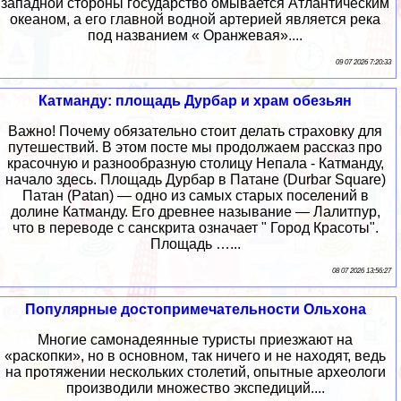
западной стороны государство омывается Атлантическим
океаном, а его главной водной артерией является река
под названием « Оранжевая»....
09 07 2026 7:20:33
Катманду: площадь Дурбар и храм обезьян
Важно! Почему обязательно стоит делать страховку для
путешествий. В этом посте мы продолжаем рассказ про
красочную и разнообразную столицу Непала - Катманду,
начало здесь. Площадь Дурбар в Патане (Durbar Square)
Патан (Patan) — одно из самых старых поселений в
долине Катманду. Его древнее называние — Лалитпур,
что в переводе с санскрита означает " Город Красоты".
Площадь …...
08 07 2026 13:56:27
Популярные достопримечательности Ольхона
Многие самонадеянные туристы приезжают на
«раскопки», но в основном, так ничего и не находят, ведь
на протяжении нескольких столетий, опытные археологи
производили множество экспедиций....