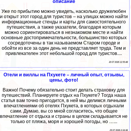
описание
Уже по прибытию можно увидеть, насколько дружелюбен
и открыт этот город для туристов – на улицах можно найти
информационные стенды и карты для самостоятельного
путешествия, а также указатели, благодаря которым
можно сориентироваться в незнакомом месте и найти
основные достопримечательности, большинство которых
сосредоточены в так называемом Старом городе и
обойти из все за один день не представляет труда. Тем и
привлекателен этот небольшой город для туристов....
30 07 2026 11:55:48
Отели и виллы на Пхукете – личный опыт, отзывы,
цены, фото!
Важно! Почему обязательно стоит делать страховку для
путешествий. Планируете отдых на Пхукете? Тогда наша
статья вам точно пригодится, в ней мы делимся личными
впечатлениями об отелях Пхукета, в которых отдыхали
сами. Думаю, вы со мной согласитесь, что общее
впечатление от отдыха и страны в целом складывается не
только от пляжа, моря и хорошей погоды, но …...
29 07 2026 2:33:36