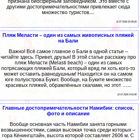
признана биосферным заповедником. Это вместе с
другими достопримечательностями привлекает сюда
множество туристов....
11 07 2026 22:49:26
Пляж Меласти – один из самых живописных пляжей
на Бали
Важно! Всё самое главное о Бали в одной статье –
читайте здесь. Привет, друзья! В этой статье расскажу про
пляж Меласти (Melasti beach) – один из самых
потрясающих пляжей Бали, который вряд ли хоть кого-то
может оставить равнодушным! Находится он на самом
юге полуострова Букит. Вообще, на Буките множество
красивых пляжей, обрамлённых скалами, но этот …...
10 07 2026 9:43:46
Главные достопримечательности Намибии: список,
фото и описание
Вообще основная часть Намибии занята горными
возвышенностями, самая высокая точка среди которых –
гора Кёнингштайн, высота которой составляет 2606 м. С