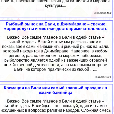
понять, насколько важен Пекин для китайской и мировой
культуры....
06 08 2026 19:40:42
Рыбный рынок на Бали, в Джимбаране – свежие
морепродукты и местная достопримечательность
Важно! Всё самое главное о Бали в одной статье –
читайте здесь. В этой статье мы рассказываем и
показываем самый знаменитый рыбный рынок на Бали,
который находится в Джимбаране. Наверное, в любом
регионе, расположенном на морском побережье,
рыболовство является одной из важнейших отраслей
хозяйственной деятельности, а на маленьком острове
Бали, на котором практически из любой …...
05 08 2026 4:51:46
Кремация на Бали или самый главный праздник в
жизни байлийца
Важно! Всё самое главное о Бали в одной статье –
читайте здесь. Балийцы – это, пожалуй, один из самых
искушенных в вопросах религии народов. Сложная смесь