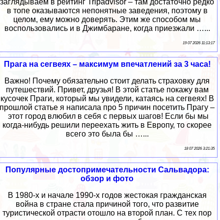
заглядываем в рейтинг Tripadvisor – там достаточно редко
в топе оказываются непонятные заведения, поэтому в
целом, ему можно доверять. Этим же способом мы
воспользовались и в Джимбаране, когда приезжали …...
19 07 2026 11:13:17
Прага на сегвеях – максимум впечатлений за 3 часа!
Важно! Почему обязательно стоит делать страховку для
путешествий. Привет, друзья! В этой статье покажу вам
кусочек Праги, который мы увидели, катаясь на сегвеях! В
прошлой статье я написала про 5 причин посетить Прагу –
этот город влюбил в себя с первых шагов! Если бы мы
когда-нибудь решили переехать жить в Европу, то скорее
всего это была бы …...
18 07 2026 3:21:35
Популярные достопримечательности Сальвадора:
обзор и фото
В 1980-х и начале 1990-х годов жестокая гражданская
война в стране стала причиной того, что развитие
туристической отрасти отошло на второй план. С тех пор