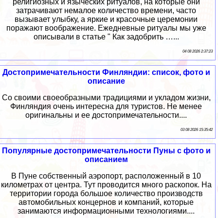
религиозных и языческих ритуалов, на которые они
затрачивают немалое количество времени, часто
вызывает улыбку, а яркие и красочные церемонии
поражают воображение. Ежедневные ритуалы мы уже
описывали в статье " Как задобрить …...
04 08 2026 2:37:23
Достопримечательности Финляндии: список, фото и
описание
Со своими своеобразными традициями и укладом жизни,
Финляндия очень интересна для туристов. Не менее
оригинальны и ее достопримечательности....
03 08 2026 15:35:42
Популярные достопримечательности Пуны с фото и
описанием
В Пуне собственный аэропорт, расположенный в 10
километрах от центра. Тут проводится много раскопок. На
территории города большое количество производств
автомобильных концернов и компаний, которые
занимаются информационными технологиями....