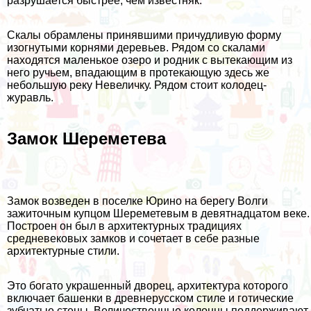
разрушается быстрее, чем известняк.
Скалы обрамлены принявшими причудливую форму
изогнутыми корнями деревьев. Рядом со скалами
находятся маленькое озеро и родник с вытекающим из
него ручьем, впадающим в протекающую здесь же
небольшую реку Невеличку. Рядом стоит колодец-
журавль.
Замок Шереметева
Замок возведен в поселке Юрино на берегу Волги
зажиточным купцом Шереметевым в девятнадцатом веке.
Построен он был в архитектурных традициях
средневековых замков и сочетает в себе разные
архитектурные стили.
Это богато украшенный дворец, архитектура которого
включает башенки в древнерусском стиле и готические
зубчатые стены. Величественные колонны поддерживают