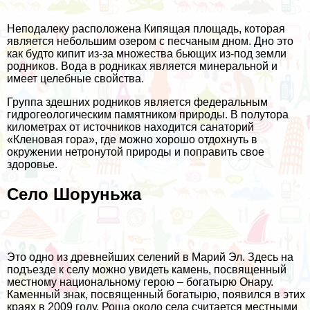
Неподалеку расположена Кипящая площадь, которая
является небольшим озером с песчаным дном. Дно это
как будто кипит из-за множества бьющих из-под земли
родников. Вода в родниках является минеральной и
имеет целебные свойства.
Группа здешних родников является федеральным
гидрогеологическим памятником природы. В полутора
километрах от источников находится санаторий
«Кленовая гора», где можно хорошо отдохнуть в
окружении нетронутой природы и поправить свое
здоровье.
Село Шоруньжа
Это одно из древнейших селений в Марий Эл. Здесь на
подъезде к селу можно увидеть камень, посвященный
местному национальному герою – богатырю Онару.
Каменный знак, посвященный богатырю, появился в этих
краях в 2009 году. Роща около села считается местными