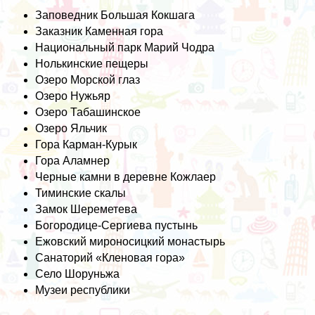
Заповедник Большая Кокшага
Заказник Каменная гора
Национальный парк Марий Чодра
Нолькинские пещеры
Озеро Морской глаз
Озеро Нужьяр
Озеро Табашинское
Озеро Яльчик
Гора Карман-Курык
Гора Аламнер
Черные камни в деревне Кожлаер
Тиминские скалы
Замок Шереметева
Богородице-Сергиева пустынь
Ежовский мироносицкий монастырь
Санаторий «Кленовая гора»
Село Шоруньжа
Музеи республики