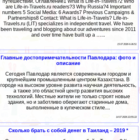
путешествий. Оглавление1 What is Life-in-Travels?2 Who
are Life-in-Travels.ru readers?3 Why Russia?4 Important
numbers 5 Social Media: 6 Awards7 Previous Campaigns &
Partnerships8 Contact: What is Life-in-Travels? Life-in-
Travels.ru (LIT) specializes in independent travel. We have
been traveling and blogging about our adventures since 2011
and over time have built up a …...
15 07 2026 6:36:51
Главные достопримечательности Павлодара: фото и
описание
Сегодня Павлодар является современным городом и
крупнейшим промышленным центром Казахстана. В
городе на высоком уровне развита научная деятельность,
а также это областной центр развития высоких
технологий. Местные жители не только строят новые
здания, но и заботливо оберегают старинные дома,
выполненные в купеческом стиле....
14 07 2026 23:55:33
Сколько брать с собой денег в Таиланд – 2019 *