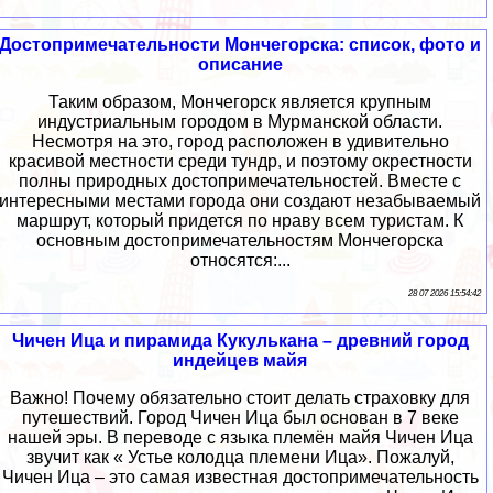
Достопримечательности Мончегорска: список, фото и
описание
Таким образом, Мончегорск является крупным
индустриальным городом в Мурманской области.
Несмотря на это, город расположен в удивительно
красивой местности среди тундр, и поэтому окрестности
полны природных достопримечательностей. Вместе с
интересными местами города они создают незабываемый
маршрут, который придется по нраву всем туристам. К
основным достопримечательностям Мончегорска
относятся:...
28 07 2026 15:54:42
Чичен Ица и пирамида Кукулькана – древний город
индейцев майя
Важно! Почему обязательно стоит делать страховку для
путешествий. Город Чичен Ица был основан в 7 веке
нашей эры. В переводе с языка племён майя Чичен Ица
звучит как « Устье колодца племени Ица». Пожалуй,
Чичен Ица – это самая известная достопримечательность