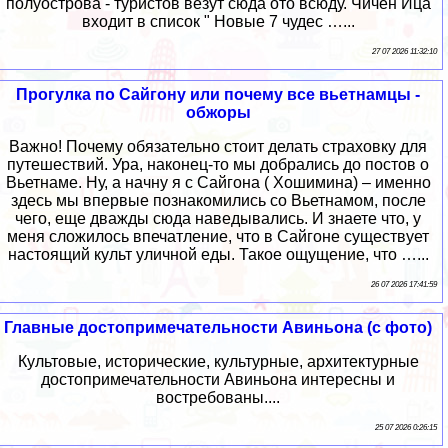
полуострова - туристов везут сюда ото всюду. Чичен Ица
входит в список " Новые 7 чудес …...
27 07 2026 11:32:10
Прогулка по Сайгону или почему все вьетнамцы -
обжоры
Важно! Почему обязательно стоит делать страховку для
путешествий. Ура, наконец-то мы добрались до постов о
Вьетнаме. Ну, а начну я с Сайгона ( Хошимина) – именно
здесь мы впервые познакомились со Вьетнамом, после
чего, еще дважды сюда наведывались. И знаете что, у
меня сложилось впечатление, что в Сайгоне существует
настоящий культ уличной еды. Такое ощущение, что …...
26 07 2026 17:41:59
Главные достопримечательности Авиньона (с фото)
Культовые, исторические, культурные, архитектурные
достопримечательности Авиньона интересны и
востребованы....
25 07 2026 0:26:15