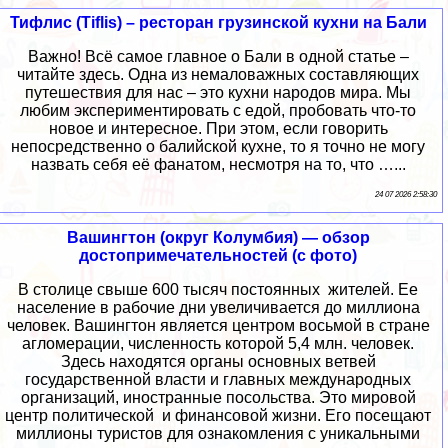
Тифлис (Tiflis) – ресторан грузинской кухни на Бали
Важно! Всё самое главное о Бали в одной статье –
читайте здесь. Одна из немаловажных составляющих
путешествия для нас – это кухни народов мира. Мы
любим экспериментировать с едой, пробовать что-то
новое и интересное. При этом, если говорить
непосредственно о балийской кухне, то я точно не могу
назвать себя её фанатом, несмотря на то, что …...
24 07 2026 2:58:30
Вашингтон (округ Колумбия) — обзор
достопримечательностей (с фото)
В столице свыше 600 тысяч постоянных жителей. Ее
население в рабочие дни увеличивается до миллиона
человек. Вашингтон является центром восьмой в стране
агломерации, численность которой 5,4 млн. человек.
Здесь находятся органы основных ветвей
государственной власти и главных международных
организаций, иностранные посольства. Это мировой
центр политической и финансовой жизни. Его посещают
миллионы туристов для ознакомления с уникальными