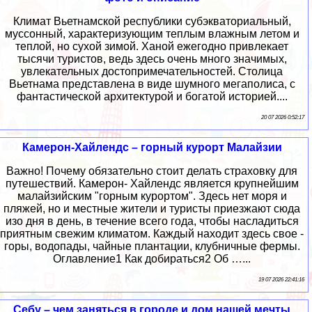
Климат Вьетнамской республики субэкваториальный,
муссонный, характеризующим теплым влажным летом и
теплой, но сухой зимой. Ханой ежегодно привлекает
тысячи туристов, ведь здесь очень много значимых,
увлекательных достопримечательностей. Столица
Вьетнама представлена в виде шумного мегаполиса, с
фантастической архитектурой и богатой историей....
20 07 2026 0:52:17
Камерон-Хайлендс – горный курорт Малайзии
Важно! Почему обязательно стоит делать страховку для
путешествий. Камерон- Хайлендс является крупнейшим
малайзийским "горным курортом". Здесь нет моря и
пляжей, но и местные жители и туристы приезжают сюда
изо дня в день, в течение всего года, чтобы насладиться
приятным свежим климатом. Каждый находит здесь свое -
горы, водопады, чайные плантации, клубничные фермы.
Оглавление1 Как добираться2 Об …...
19 07 2026 22:41:16
Себу – чем заняться в городе и дом нашей мечты