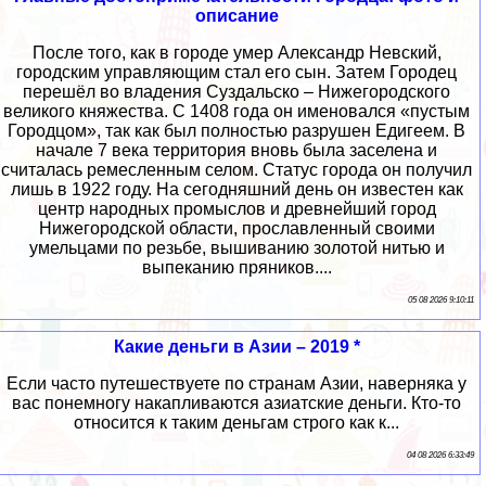
описание
После того, как в городе умер Александр Невский,
городским управляющим стал его сын. Затем Городец
перешёл во владения Суздальско – Нижегородского
великого княжества. С 1408 года он именовался «пустым
Городцом», так как был полностью разрушен Едигеем. В
начале 7 века территория вновь была заселена и
считалась ремесленным селом. Статус города он получил
лишь в 1922 году. На сегодняшний день он известен как
центр народных промыслов и древнейший город
Нижегородской области, прославленный своими
умельцами по резьбе, вышиванию золотой нитью и
выпеканию пряников....
05 08 2026 9:10:11
Какие деньги в Азии – 2019 *
Если часто путешествуете по странам Азии, наверняка у
вас понемногу накапливаются азиатские деньги. Кто-то
относится к таким деньгам строго как к...
04 08 2026 6:33:49