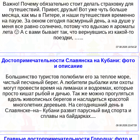
Важно! Почему обязательно стоит делать страховку для
путешествий. Привет, друзья! Вот уже чуть больше
месяца, как мы в Питере, и наши путешествия временно
на паузе. За окном сегодня пасмурный день, а на душе у
меня все равно солнечно, потому что вдыхаю я ароматы
лета 🙂 А с вами бывает так, что вернувшись из какой-то
поездки, …...
07 08 2026 18:54:32
Достопримечательности Славянска на Кубани: фото
и описание
Большинство туристов полюбили его за теплое море,
чистый песчаный берег. А любители рыбалки или охоты
могут провести время на лиманах и водоемах, которые
просто кишат рыбой и дичью. Так же можно прогуляться
вдоль живописных берегов и насладиться красотой
многолетних деревьев. На сегодняшний день в
Славянске–на– Кубани развит парусный вид спорта и
сплавы на байдарках....
06 08 2026 23:47:59
Главные достопримечательности Городца: фото и