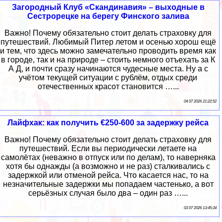
Загородный Клуб «Скандинавия» – выходные в
Сестрорецке на берегу Финского залива
Важно! Почему обязательно стоит делать страховку для
путешествий. Любимый Питер летом и осенью хорош ещё
и тем, что здесь можно замечательно проводить время как
в городе, так и на природе – стоить немного отъехать за К
А Д, и почти сразу начинаются чудесные места. Ну а с
учётом текущей ситуации с рублём, отдых среди
отечественных красот становится …...
04 07 2026 21:22:52
Лайфхак: как получить €250-600 за задержку рейса
Важно! Почему обязательно стоит делать страховку для
путешествий. Если вы периодически летаете на
самолётах (неважно в отпуск или по делам), то наверняка
хотя бы однажды (а возможно и не раз) сталкивались с
задержкой или отменой рейса. Что касается нас, то на
незначительные задержки мы попадаем частенько, а вот
серьёзных случая было два – один раз …...
03 07 2026 13:45:34