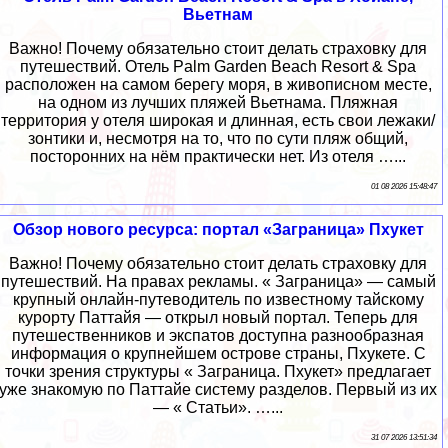
Вьетнам
Важно! Почему обязательно стоит делать страховку для
путешествий. Отель Palm Garden Beach Resort & Spa
расположен на самом берегу моря, в живописном месте,
на одном из лучших пляжей Вьетнама. Пляжная
территория у отеля широкая и длинная, есть свои лежаки/
зонтики и, несмотря на то, что по сути пляж общий,
посторонних на нём практически нет. Из отеля …...
01 08 2026 15:48:47
Обзор нового ресурса: портал «Заграница» Пхукет
Важно! Почему обязательно стоит делать страховку для
путешествий. На правах рекламы. « Заграница» — самый
крупный онлайн-путеводитель по известному тайскому
курорту Паттайя — открыл новый портал. Теперь для
путешественников и экспатов доступна разнообразная
информация о крупнейшем острове страны, Пхукете. С
точки зрения структуры « Заграница. Пхукет» предлагает
уже знакомую по Паттайе систему разделов. Первый из их
— « Статьи». …...
31 07 2026 13:51:34