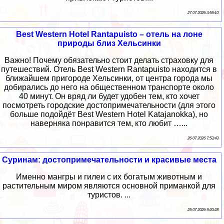
27 07 2026 3:59:10
Best Western Hotel Rantapuisto – отель на лоне
природы близ Хельсинки
Важно! Почему обязательно стоит делать страховку для
путешествий. Отель Best Western Rantapuisto находится в
ближайшем пригороде Хельсинки, от центра города мы
добирались до него на общественном транспорте около
40 минут. Он вряд ли будет удобен тем, кто хочет
посмотреть городские достопримечательности (для этого
больше подойдёт Best Western Hotel Katajanokka), но
наверняка понравится тем, кто любит …...
26 07 2026 7:53:43
Суринам: достопримечательности и красивые места
Именно мангры и гилеи с их богатым животным и
растительным миром являются основной приманкой для
туристов. ...
25 07 2026 9:20:28