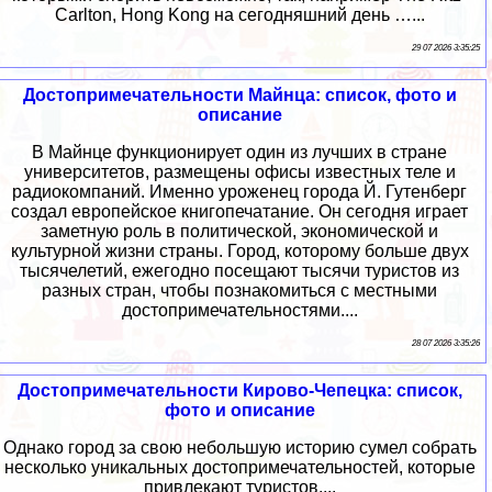
Carlton, Hong Kong на сегодняшний день …...
29 07 2026 3:35:25
Достопримечательности Майнца: список, фото и
описание
В Майнце функционирует один из лучших в стране
университетов, размещены офисы известных теле и
радиокомпаний. Именно уроженец города Й. Гутенберг
создал европейское книгопечатание. Он сегодня играет
заметную роль в политической, экономической и
культурной жизни страны. Город, которому больше двух
тысячелетий, ежегодно посещают тысячи туристов из
разных стран, чтобы познакомиться с местными
достопримечательностями....
28 07 2026 3:35:26
Достопримечательности Кирово-Чепецка: список,
фото и описание
Однако город за свою небольшую историю сумел собрать
несколько уникальных достопримечательностей, которые
привлекают туристов....