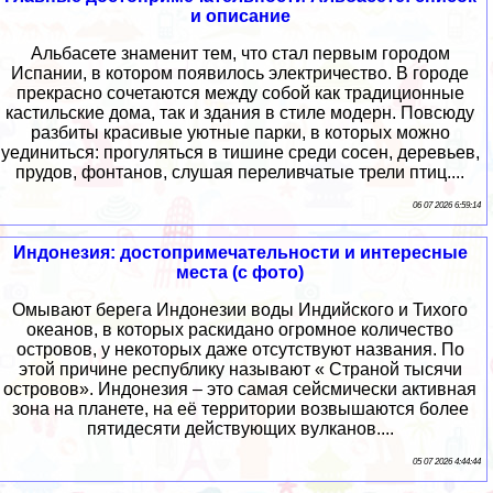
и описание
Альбасете знаменит тем, что стал первым городом
Испании, в котором появилось электричество. В городе
прекрасно сочетаются между собой как традиционные
кастильские дома, так и здания в стиле модерн. Повсюду
разбиты красивые уютные парки, в которых можно
уединиться: прогуляться в тишине среди сосен, деревьев,
прудов, фонтанов, слушая переливчатые трели птиц....
06 07 2026 6:59:14
Индонезия: достопримечательности и интересные
места (с фото)
Омывают берега Индонезии воды Индийского и Тихого
океанов, в которых раскидано огромное количество
островов, у некоторых даже отсутствуют названия. По
этой причине республику называют « Страной тысячи
островов». Индонезия – это самая сейсмически активная
зона на планете, на её территории возвышаются более
пятидесяти действующих вулканов....
05 07 2026 4:44:44