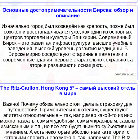
Основные достопримечательности Бирска: обзор и
описание
Изначально город был возведён как крепость, позже был
сожжён и восстанавливался уже, как один из основных
центров торговли и культуры Башкирии. Современный
Бирск – это развитая инфраструктура, высшие учебные
заведения, высокий уровень развития медицины. В
Бирске мирно соседствуют старинные памятники и
современные здания, первые старательно сохраняют, а
вторые развивают и оснащают....
30 07 2026 14:16:21
The Ritz-Carlton, Hong Kong 5* – самый высокий отель
в мире
Важно! Почему обязательно стоит делать страховку для
путешествий. Применительно к отелям, существуют
эпитеты относительные – так, например какой-то из них
можно назвать, самым удобным, самым красивым, самым
изысканным и т.п., но всё это будет чьим-то субъективным
мнением. А есть некоторые абсолютные категории, с
которыми спорить невозможно, так, например The Ritz-