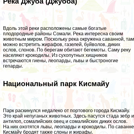
Река Джуба (Джубба)
Вдоль этой реки расположены самые богатые
плодородные районы Сомали. Река интересна своим
животным миром. Поскольку река окружена саванной, там
можно встретить жирафов, газелей, буйволов, диких
ослов, слонов. По берегам обитают бегемоты. Саму реку
населяют крокодилы. Из сухопутных хищников
встречаются гиены, леопарды, львы и быстроногие
гепарды.
Национальный парк Кисмайу
Парк раскинулся недалеко от портового города Кисмайу.
Это край непуганых животных. Здесь пасутся стада зебр и
антилоп, сомалийских овец и сомалийских диких ослов.
На них охотятся львы, леопарды и крокодилы. По саванне
Кисмайу бродят также слоны и жирафы.