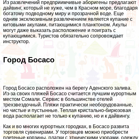
Из развлечений предприимчивые аборигены предлагают
дайвинг, который не хуже, чем в Красном море, благодаря
богатому подводному миру и прозрачной воде. Еще
одним эксклюзивным развлечением является купание с
китовыми акулами, питающимися планктоном. Акулы
могут даже выказать расположение и поиграть с
купающимися. Туристов обязательно сопровождает
инструктор.
Город Босасо
Город Босасо расположен на берегу Аденского залива.
Из-за своих пляжей Босасо считается лучшим курортным
местом Сомали. Сервис в большинстве отелей
трехзвездочный. Пляжи практически необорудованные,
но чистые и пустынные. Теплая кристально-бирюзовая
вода располагает не только к купанию, но и к дайвингу.
Как и во многих курортных городках, в Босасо развита
торговля сувенирами. У торговцев можно приобрести
плетеные корзины, платки с этническими узорами, одежду