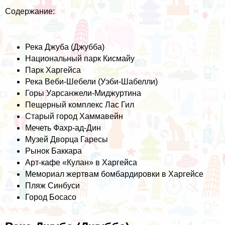
Содержание:
Река Джуба (Джубба)
Национальный парк Кисмайу
Парк Харгейса
Река Веби-Шебели (Уэби-Шабелли)
Горы Уарсанжели-Миджуртина
Пещерный комплекс Лас Гил
Старый город Хаммавейн
Мечеть Фахр-ад-Дин
Музей Дворца Гаресы
Рынок Баккара
Арт-кафе «Кулан» в Харгейса
Мемориал жертвам бомбардировки в Харгейсе
Пляж Синбуси
Город Босасо