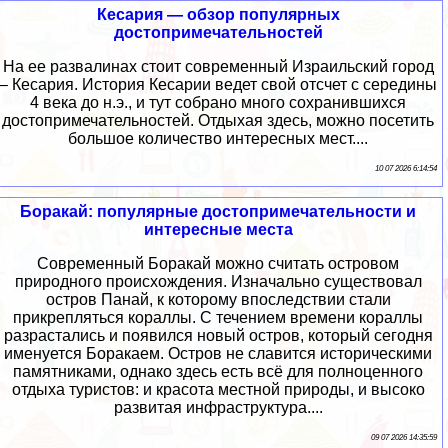
Кесария — обзор популярных
достопримечательностей
На ее развалинах стоит современный Израильский город
– Кесария. История Кесарии ведет свой отсчет с середины
4 века до н.э., и тут собрано много сохранившихся
достопримечательностей. Отдыхая здесь, можно посетить
большое количество интересных мест....
10 07 2026 6:14:54
Боракай: популярные достопримечательности и
интересные места
Современный Боракай можно считать островом
природного происхождения. Изначально существовал
остров Панай, к которому впоследствии стали
прикрепляться кораллы. С течением времени кораллы
разрастались и появился новый остров, который сегодня
именуется Боракаем. Остров не славится историческими
памятниками, однако здесь есть всё для полноценного
отдыха туристов: и красота местной природы, и высоко
развитая инфраструктура....
09 07 2026 14:35:59