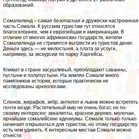
образований.
Сомалиленд – самая безопасная и дружески настроенная
часть Сомали. К русским туристам тут относятся
благосклоннее, чем к европейцам и американцам. В
отличие от многих африканских государств, жители
Сомалиленда не стремятся вытрясти из туристов денег.
Деньги здесь — не милостыня, а плата за услуги,
например, за экскурсии по парку Харгейсы.
Климат в стране засушливый, преобладают саванны,
пустыни и полупустыни. На землях Сомали много
памятников истории, которые практически не
исследованы археологами.
Слонов, жирафов, зебр, антилоп и львов можно встретить
почти везде. Растительный мир не очень богат, но по-
своему интересен: эвкалипты, красное дерево, молочаи,
ярчайшие сомалийские адениумы. Сомали только-только
начинает открываться для туристов, но этому государству
есть чем удивить. К интересным местам Сомали можно
отнести: