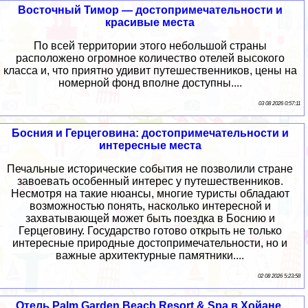
Восточный Тимор — достопримечательности и
красивые места
По всей территории этого небольшой страны
расположено огромное количество отелей высокого
класса и, что приятно удивит путешественников, цены на
номерной фонд вполне доступны....
03 08 2026 0:57:11
Босния и Герцеговина: достопримечательности и
интересные места
Печальные исторические события не позволили стране
завоевать особенный интерес у путешественников.
Несмотря на такие нюансы, многие туристы обладают
возможностью понять, насколько интересной и
захватывающей может быть поездка в Боснию и
Герцеговину. Государство готово открыть не только
интересные природные достопримечательности, но и
важные архитектурные памятники....
02 08 2026 5:23:58
Отель Palm Garden Beach Resort & Spa в Хойане,