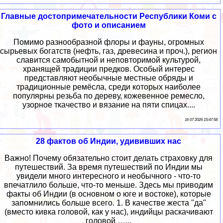
Главные достопримечательности Республики Коми с
фото и описанием
Помимо разнообразной флоры и фауны, огромных
сырьевых богатств (нефть, газ, древесина и проч.), регион
славится самобытной и неповторимой культурой,
хранящей традиции предков. Особый интерес
представляют необычные местные обряды и
традиционные ремёсла, среди которых наиболее
популярны резьба по дереву, кожевенное ремесло,
узорное ткачество и вязание на пяти спицах....
16 07 2026 15:47:58
28 фактов об Индии, удививших нас
Важно! Почему обязательно стоит делать страховку для
путешествий. За время путешествий по Индии мы
увидели много интересного и необычного - что-то
впечатлило больше, что-то меньше. Здесь мы приводим
факты об Индии (в основном о юге и востоке), которые
запомнились больше всего. 1. В качестве жеста "да"
(вместо кивка головой, как у нас), индийцы раскачивают
головой …...