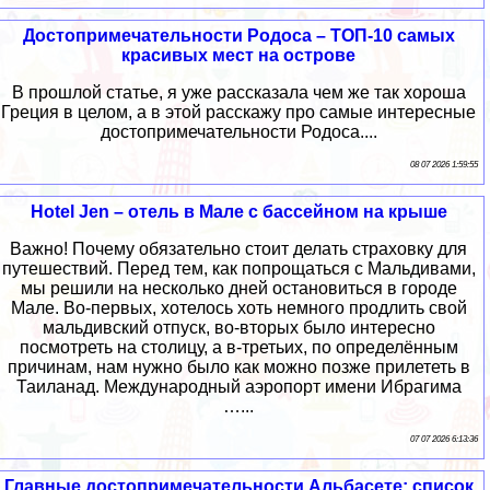
Достопримечательности Родоса – ТОП-10 самых
красивых мест на острове
В прошлой статье, я уже рассказала чем же так хороша
Греция в целом, а в этой расскажу про самые интересные
достопримечательности Родоса....
08 07 2026 1:59:55
Hotel Jen – отель в Мале с бассейном на крыше
Важно! Почему обязательно стоит делать страховку для
путешествий. Перед тем, как попрощаться с Мальдивами,
мы решили на несколько дней остановиться в городе
Мале. Во-первых, хотелось хоть немного продлить свой
мальдивский отпуск, во-вторых было интересно
посмотреть на столицу, а в-третьих, по определённым
причинам, нам нужно было как можно позже прилететь в
Таиланад. Международный аэропорт имени Ибрагима
…...
07 07 2026 6:13:36
Главные достопримечательности Альбасете: список