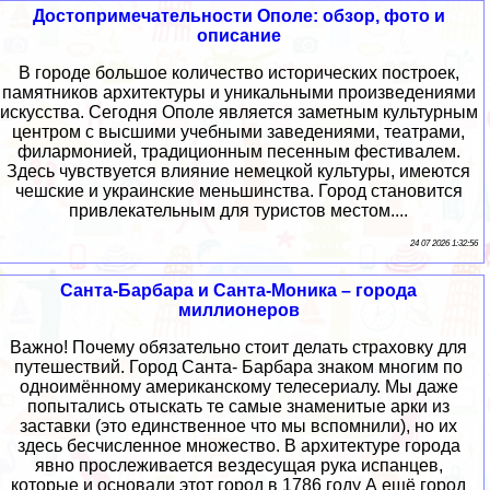
Достопримечательности Ополе: обзор, фото и
описание
В городе большое количество исторических построек,
памятников архитектуры и уникальными произведениями
искусства. Сегодня Ополе является заметным культурным
центром с высшими учебными заведениями, театрами,
филармонией, традиционным песенным фестивалем.
Здесь чувствуется влияние немецкой культуры, имеются
чешские и украинские меньшинства. Город становится
привлекательным для туристов местом....
24 07 2026 1:32:56
Санта-Барбара и Санта-Моника – города
миллионеров
Важно! Почему обязательно стоит делать страховку для
путешествий. Город Санта- Барбара знаком многим по
одноимённому американскому телесериалу. Мы даже
попытались отыскать те самые знаменитые арки из
заставки (это единственное что мы вспомнили), но их
здесь бесчисленное множество. В архитектуре города
явно прослеживается вездесущая рука испанцев,
которые и основали этот город в 1786 году А ещё город