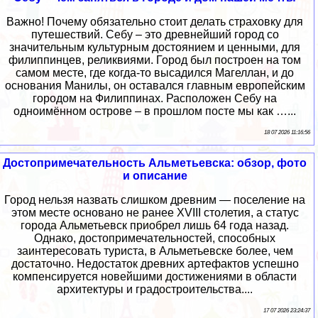
Важно! Почему обязательно стоит делать страховку для
путешествий. Себу – это древнейший город со
значительным культурным достоянием и ценными, для
филиппинцев, реликвиями. Город был построен на том
самом месте, где когда-то высадился Магеллан, и до
основания Манилы, он оставался главным европейским
городом на Филиппинах. Расположен Себу на
одноимённом острове – в прошлом посте мы как …...
18 07 2026 11:16:56
Достопримечательность Альметьевска: обзор, фото
и описание
Город нельзя назвать слишком древним — поселение на
этом месте основано не ранее XVIII столетия, а статус
города Альметьевск приобрел лишь 64 года назад.
Однако, достопримечательностей, способных
заинтересовать туриста, в Альметьевске более, чем
достаточно. Недостаток древних артефактов успешно
компенсируется новейшими достижениями в области
архитектуры и градостроительства....
17 07 2026 23:24:37