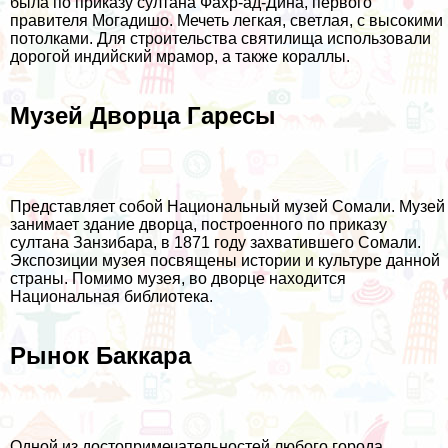
была по приказу султана Фахр-ад-Дина, первого
правителя Могадишо. Мечеть легкая, светлая, с высокими
потолками. Для строительства святилища использовали
дорогой индийский мрамор, а также кораллы.
Музей Дворца Гаресы
Представляет собой Национальный музей Сомали. Музей
занимает здание дворца, построенного по приказу
султана Занзибара, в 1871 году захватившего Сомали.
Экспозиции музея посвящены истории и культуре данной
страны. Помимо музея, во дворце находится
Национальная библиотека.
Рынок Баккара
Одной из достопримечательностей любого города,