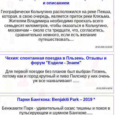
и описанием
Географически Кольчугино расположился на реке Пекша,
которая, в свою очередь, является приток реки Клязьма.
Жителям Владимира необходимо проехать всего
семьдесят километров, чтобы оказаться в Кольчугино,
москвичам – около ста тридцати, что, согласитесь,
сравнительно немного, если есть желание
путешествовать....
30 06 2026 15:22:22
Чехия: спонтанная поездка в Пльзень. Отзывы и
форум "Ездили - Знаем"
Для первой поездки без планов был выбран Плзень,
потому как и город крупный и пиво Пилснер у них очень
уж все нахваливают ......
29 06 2026 4:36:54
Парки Бангкока: Benjakiti Park – 2019 *
Бенжакити Парк - удивительный оазис тишины и покоя в
пульсирующем и шумном Бангкоке......