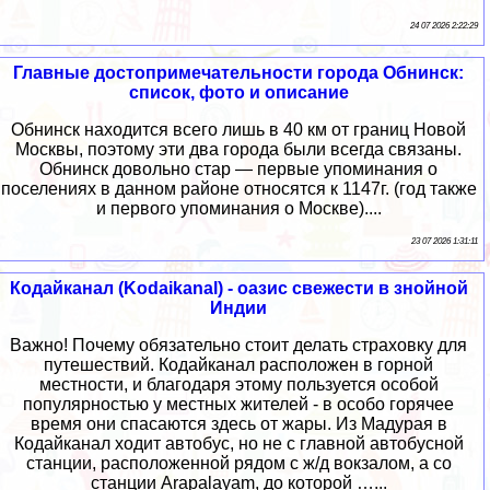
24 07 2026 2:22:29
Главные достопримечательности города Обнинск:
список, фото и описание
Обнинск находится всего лишь в 40 км от границ Новой
Москвы, поэтому эти два города были всегда связаны.
Обнинск довольно стар — первые упоминания о
поселениях в данном районе относятся к 1147г. (год также
и первого упоминания о Москве)....
23 07 2026 1:31:11
Кодайканал (Kodaikanal) - оазис свежести в знойной
Индии
Важно! Почему обязательно стоит делать страховку для
путешествий. Кодайканал расположен в горной
местности, и благодаря этому пользуется особой
популярностью у местных жителей - в особо горячее
время они спасаются здесь от жары. Из Мадурая в
Кодайканал ходит автобус, но не с главной автобусной
станции, расположенной рядом с ж/д вокзалом, а со
станции Arapalayam, до которой …...