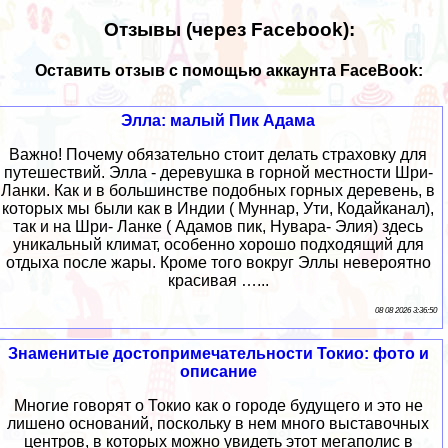
Отзывы (через Facebook):
Оставить отзыв с помощью аккаунта FaceBook:
Элла: малый Пик Адама
Важно! Почему обязательно стоит делать страховку для
путешествий. Элла - деревушка в горной местности Шри-
Ланки. Как и в большинстве подобных горных деревень, в
которых мы были как в Индии ( Муннар, Ути, Кодайканал),
так и на Шри- Ланке ( Адамов пик, Нувара- Элия) здесь
уникальный климат, особенно хорошо подходящий для
отдыха после жары. Кроме того вокруг Эллы невероятно
красивая …...
08 08 2026 3:36:50
Знаменитые достопримечательности Токио: фото и
описание
Многие говорят о Токио как о городе будущего и это не
лишено оснований, поскольку в нем много выставочных
центров, в которых можно увидеть этот мегаполис в