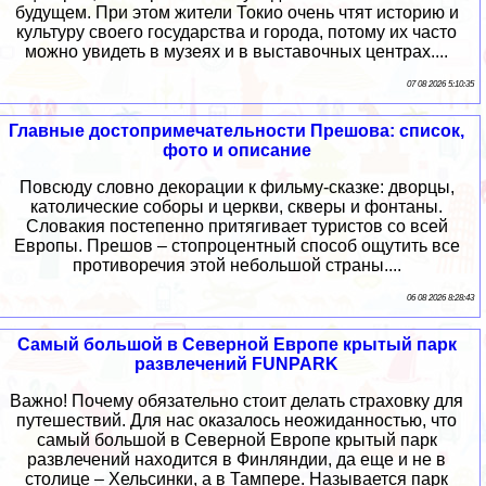
будущем. При этом жители Токио очень чтят историю и
культуру своего государства и города, потому их часто
можно увидеть в музеях и в выставочных центрах....
07 08 2026 5:10:35
Главные достопримечательности Прешова: список,
фото и описание
Повсюду словно декорации к фильму-сказке: дворцы,
католические соборы и церкви, скверы и фонтаны.
Словакия постепенно притягивает туристов со всей
Европы. Прешов – стопроцентный способ ощутить все
противоречия этой небольшой страны....
06 08 2026 8:28:43
Самый большой в Северной Европе крытый парк
развлечений FUNPARK
Важно! Почему обязательно стоит делать страховку для
путешествий. Для нас оказалось неожиданностью, что
самый большой в Северной Европе крытый парк
развлечений находится в Финляндии, да еще и не в
столице – Хельсинки, а в Тампере. Называется парк