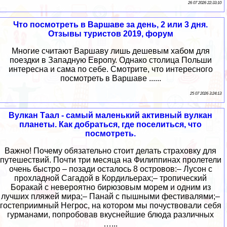
26 07 2026 22:33:10
Что посмотреть в Варшаве за день, 2 или 3 дня.
Отзывы туристов 2019, форум
Многие считают Варшаву лишь дешевым хабом для
поездки в Западную Европу. Однако столица Польши
интересна и сама по себе. Смотрите, что интересного
посмотреть в Варшаве ......
25 07 2026 3:24:13
Вулкан Таал - самый маленький активный вулкан
планеты. Как добраться, где поселиться, что
посмотреть.
Важно! Почему обязательно стоит делать страховку для
путешествий. Почти три месяца на Филиппинах пролетели
очень быстро – позади осталось 8 островов:– Лусон с
прохладной Сагадой в Кордильерах;– тропический
Боракай с невероятно бирюзовым морем и одним из
лучших пляжей мира;– Панай с пышными фестивалями;–
гостеприимный Негрос, на котором мы почуствовали себя
гурманами, попробовав вкуснейшие блюда различных
…...