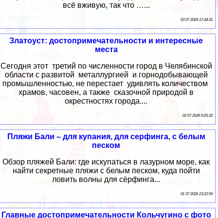
всё вживую, так что …...
03 07 2026 17:34:31
Златоуст: достопримечательности и интересные
места
Сегодня этот третий по численности город в Челябинской
области с развитой металлургией и горнодобывающей
промышленностью, не перестает удивлять количеством
храмов, часовен, а также сказочной природой в
окрестностях города....
02 07 2026 0:25:32
Пляжи Бали – для купания, для серфинга, с белым
песком
Обзор пляжей Бали: где искупаться в лазурном море, как
найти секретные пляжи с белым песком, куда пойти
ловить волны для сёрфинга...
01 07 2026 23:22:59
Главные достопримечательности Кольчугино с фото