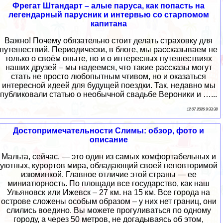
Фрегат Штандарт – алые паруса, как попасть на
легендарный парусник и интервью со старпомом
капитана
Важно! Почему обязательно стоит делать страховку для
путешествий. Периодически, в блоге, мы рассказываем не
только о своём опыте, но и о интересных путешествиях
наших друзей – мы надеемся, что такие рассказы могут
стать не просто любопытным чтивом, но и оказаться
интересной идеей для будущей поездки. Так, недавно мы
публиковали статью о необычной свадьбе Вероники и …...
12 07 2026 9:33:38
Достопримечательности Слимы: обзор, фото и
описание
Мальта, сейчас, — это один из самых комфортабельных и
уютных, курортов мира, обладающий своей неповторимой
изюминкой. Главное отличие этой страны — ее
миниатюрность. По площади все государство, как наш
Ульяновск или Ижевск – 27 км. на 15 км. Все города на
острове сложены особым образом – у них нет границ, они
слились воедино. Вы можете прогуливаться по одному
городу, а через 50 метров, не догадываясь об этом,