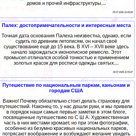
домов и прочей инфраструктуры....
05 07 2026 12:49:28
Палех: достопримечательности и интересные места
Точная дата основания Палеха неизвестна, однако, если
судить по древним летописям, он начал своё
существование ещё до 15 века. В XVI – XVII веке здесь
начало зарождаться иконописное ремесло. Этот
промысел отличался особой тонкостью и применением
золотых красок для росписи одежды святых....
04 07 2026 11:55:47
Путешествие по национальным паркам, каньонам и
городам США
Важно! Почему обязательно стоит делать страховку для
путешествий. Наконец-то, у нас дошли руки, и мы привели
в порядок наши самые первые заметки в этом блоге,
посвященные путешествию по С Ш А. Художественная
часть в них местами хромает, но при этом фотографии,
особенно из безумно красивых национальных парков,
потрясают воображение и возбуждают желание увидеть