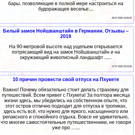
бары, позволяющие в полной мере настроиться на
будоражащее веселье....
28 07 2026 10:26:25
Белый замок Нойшванштайн в Германии. Отзывы –
2019
На 90-метровой высоте над ущельем открывается
потрясающий вид на замок Нойшванштайн и на
окружающий живописный ландшафт ......
27 07 2026 20:53:28
10 причин провести свой отпуск на Пхукете
Важно! Почему обязательно стоит делать страховку для
путешествий. Всем привет с Пхукета! За полтора месяца
жизни здесь, мы убедились на собственном опыте, что
этот остров отлично подходит для отпуска в тропиках,
здесь есть всё, что нужно для яркого, насыщенного или
релаксного и спокойного отдыха. Вовсе не удивительно,
что многие самостоятельные путешественники, не говоря
уже про …...