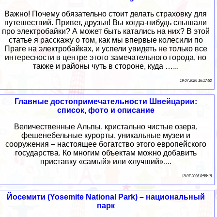
Важно! Почему обязательно стоит делать страховку для
путешествий. Привет, друзья! Вы когда-нибудь слышали
про электробайки? А может быть катались на них? В этой
статье я расскажу о том, как мы впервые колесили по
Праге на электробайках, и успели увидеть не только все
интересности в центре этого замечательного города, но
также и районы чуть в стороне, куда …...
19 07 2026 16:17:52
Главные достопримечательности Швейцарии:
список, фото и описание
Величественные Альпы, кристально чистые озера,
фешенебельные курорты, уникальные музеи и
сооружения – настоящее богатство этого европейского
государства. Ко многим объектам можно добавить
приставку «самый» или «лучший»....
18 07 2026 8:58:18
Йосемити (Yosemite National Park) – национальный
парк