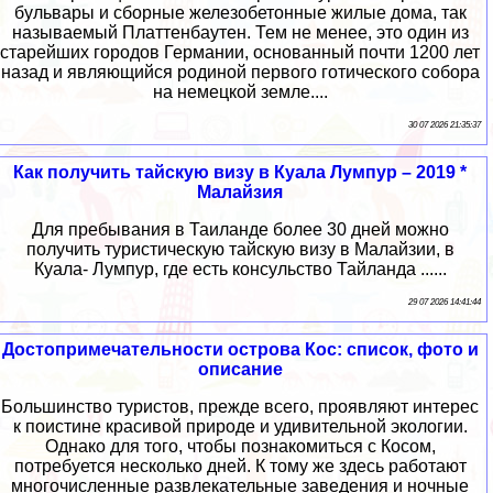
бульвары и сборные железобетонные жилые дома, так
называемый Платтенбаутен. Тем не менее, это один из
старейших городов Германии, основанный почти 1200 лет
назад и являющийся родиной первого готического собора
на немецкой земле....
30 07 2026 21:35:37
Как получить тайскую визу в Куала Лумпур – 2019 *
Малайзия
Для пребывания в Таиланде более 30 дней можно
получить туристическую тайскую визу в Малайзии, в
Куала- Лумпур, где есть консульство Тайланда ......
29 07 2026 14:41:44
Достопримечательности острова Кос: список, фото и
описание
Большинство туристов, прежде всего, проявляют интерес
к поистине красивой природе и удивительной экологии.
Однако для того, чтобы познакомиться с Косом,
потребуется несколько дней. К тому же здесь работают
многочисленные развлекательные заведения и ночные