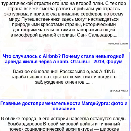
туристической отрасти отошло на второй план. С тех пор
страна все же смогла развить прибыльную отрасль
экотуризма и привлекла внимание серферов по всему
миру. Путешественники здесь могут наслаждаться
природными красотами страны, историческими
достопримечательностями и завораживающей
атмосферой шумной столицы Сан- Сальвадор....
01 08 2026 10:28:56
Что случилось с Airbnb? Почему стала невыгодной
аренда жилья через Airbnb. Отзывы - 2019, форум
Важное обновление! Рассказываю, как AirBNB
зарабатывают на скрытых комиссиях и вводят в
заблуждение клиентов ......
31 07 2026 7:38:14
Главные достопримечательности Магдебурга: фото и
описание
В облике города, в его истории навсегда останутся следы
бомбардировок Второй мировой войны и типичный
почерк социалистической архитектуры — широкие