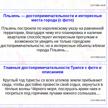
15 07 2026 1:33:49
Пльзень — достопримечательности и интересные
места города (с фото)
Пльзень построили по королевскому указу на равнинной
территории, благодаря чему его планировка и наличие
кварталов способствуют интересным прогулкам и
возможности увидеть не только городские
достопримечательности, но и интересные объекты вблизи
города Пльзень....
14 07 2026 0:12:21
Главные достопримечательности Туапсе с фото и
описанием
Круглый год туристы со всех уголков земли прибывают
сюда, чтобы достойно провести свой отдых, окунуться в
тёплые волны Чёрного моря, послушать крики чаек и
погреться под горячими лучами южного солнышка....
13 07 2026 5:15:50