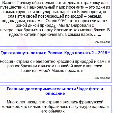
Важно! Почему обязательно стоит делать страховку для
путешествий. Национальный парк Йосемити – это один из
самых крупных и популярных парков в Калифорнии, он
славится своей потрясающей природой – реками,
водопадами, скалами. Около 90% этого парка считается
зоной дикой природы. Мы планировали с
вечера подобраться к парку Йосемити как можно ближе. В
идеале хотели переночевать в самом парке, …...
17 07 2026 1:49:29
Где отдохнуть летом в России. Куда поехать? – 2019 *
Россия - страна с невероятно красивой природой и самым
разнообразным отдыхом на любой вкус и кошелек.
Нравится море? Можно поехать в ......
16 07 2026 6:40:29
Главные достопримечательности Чада: фото и
описание
Много лет назад, эта страна являлась французской
колонией, что сильно отобразилось на культуре народа и
его обычаях....