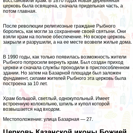
восстановили храм. В 1870 годах новая деревянная
церковь была освящена, сначала придельная часть, а
потом главная.
После революции религиозные граждане Рыбного
боролись, как могли за сохранение своей святыни. Они
взяли храм на полное обеспечение. Но вскоре церковь
закрыли и разрушили, а на ее месте возвели жилые дома.
В 1990 годы, как только появилась возможность жители
Рыбного попросили вернуть храм. Был создан приход
церкви и сначала службы проходили в приспособленном
здании. Но затем на Базарной площади был заложен
фундамент, силами жителей Рыбного эта церковь была
построена за 10 лет.
Храм большой, светлый, однокупольный. Имеет
встроенную колокольню, шпиль и купол которой
возвышается над входом.
Местоположение: улица Базарная — 27.
Церковь Казанской иконы Божией