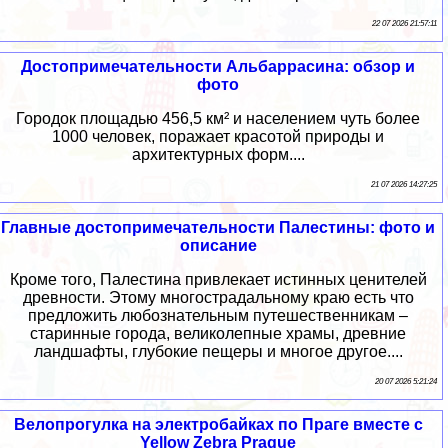
22 07 2026 21:57:11
Достопримечательности Альбаррасина: обзор и
фото
Городок площадью 456,5 км² и населением чуть более
1000 человек, поражает красотой природы и
архитектурных форм....
21 07 2026 14:27:25
Главные достопримечательности Палестины: фото и
описание
Кроме того, Палестина привлекает истинных ценителей
древности. Этому многострадальному краю есть что
предложить любознательным путешественникам –
старинные города, великолепные храмы, древние
ландшафты, глубокие пещеры и многое другое....
20 07 2026 5:21:24
Велопрогулка на электробайках по Праге вместе с
Yellow Zebra Prague