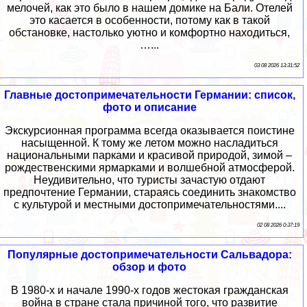
мелочей, как это было в нашем домике на Бали. Отелей
это касается в особенности, потому как в такой
обстановке, настолько уютно и комфортно находиться,
…...
03 08 2026 13:31:52
Главные достопримечательности Германии: список,
фото и описание
Экскурсионная программа всегда оказывается поистине
насыщенной. К тому же летом можно насладиться
национальными парками и красивой природой, зимой –
рождественскими ярмарками и волшебной атмосферой.
Неудивительно, что туристы зачастую отдают
предпочтение Германии, стараясь соединить знакомство
с культурой и местными достопримечательностями....
02 08 2026 0:37:19
Популярные достопримечательности Сальвадора:
обзор и фото
В 1980-х и начале 1990-х годов жестокая гражданская
война в стране стала причиной того, что развитие