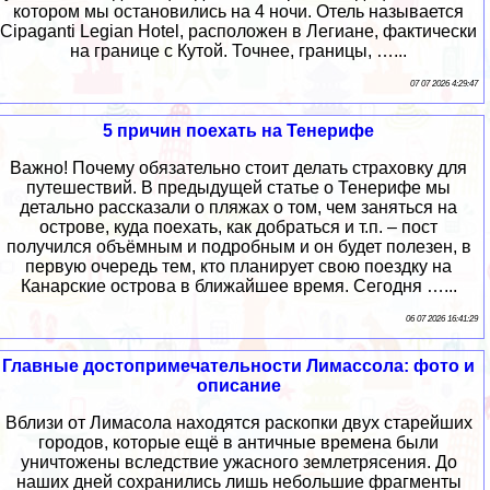
котором мы остановились на 4 ночи. Отель называется
Cipaganti Legian Hotel, расположен в Легиане, фактически
на границе с Кутой. Точнее, границы, …...
07 07 2026 4:29:47
5 причин поехать на Тенерифе
Важно! Почему обязательно стоит делать страховку для
путешествий. В предыдущей статье о Тенерифе мы
детально рассказали о пляжах о том, чем заняться на
острове, куда поехать, как добраться и т.п. – пост
получился объёмным и подробным и он будет полезен, в
первую очередь тем, кто планирует свою поездку на
Канарские острова в ближайшее время. Сегодня …...
06 07 2026 16:41:29
Главные достопримечательности Лимассола: фото и
описание
Вблизи от Лимасола находятся раскопки двух старейших
городов, которые ещё в античные времена были
уничтожены вследствие ужасного землетрясения. До
наших дней сохранились лишь небольшие фрагменты