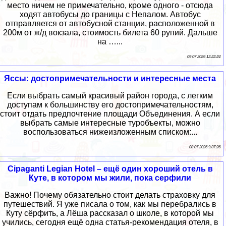
место ничем не примечательно, кроме одного - отсюда
ходят автобусы до границы с Непалом. Автобус
отправляется от автобусной станции, расположенной в
200м от ж/д вокзала, стоимость билета 60 рупий. Дальше
на …...
09 07 2026 12:22:24
Яссы: достопримечательности и интересные места
Если выбрать самый красивый район города, с легким
доступам к большинству его достопримечательностям,
стоит отдать предпочтение площади Объединения. А если
выбрать самые интересные туробъекты, можно
воспользоваться нижеизложенным списком:...
08 07 2026 9:37:26
Cipaganti Legian Hotel – ещё один хороший отель в
Куте, в котором мы жили, пока серфили
Важно! Почему обязательно стоит делать страховку для
путешествий. Я уже писала о том, как мы перебрались в
Куту сёрфить, а Лёша рассказал о школе, в которой мы
учились, сегодня ещё одна статья-рекомендация отеля, в