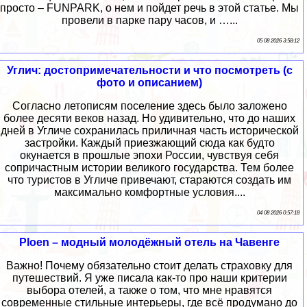
просто – FUNPARK, о нем и пойдет речь в этой статье. Мы
провели в парке пару часов, и …...
05 08 2026 3:58:12
Углич: достопримечательности и что посмотреть (с
фото и описанием)
Согласно летописям поселение здесь было заложено
более десяти веков назад. Но удивительно, что до наших
дней в Угличе сохранилась приличная часть исторической
застройки. Каждый приезжающий сюда как будто
окунается в прошлые эпохи России, чувствуя себя
сопричастным истории великого государства. Тем более
что туристов в Угличе привечают, стараются создать им
максимально комфортные условия....
04 08 2026 0:57:18
Ploen – модный молодёжный отель на Чавенге
Важно! Почему обязательно стоит делать страховку для
путешествий. Я уже писала как-то про наши критерии
выбора отелей, а также о том, что мне нравятся
современные стильные интерьеры, где всё продумано до