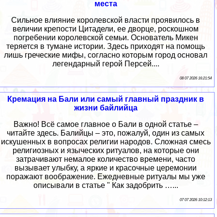
места
Сильное влияние королевской власти проявилось в
величии крепости Цитадели, ее дворце, роскошном
погребении королевской семьи. Основатель Микен
теряется в тумане истории. Здесь приходят на помощь
лишь греческие мифы, согласно которым город основал
легендарный герой Персей....
08 07 2026 16:21:54
Кремация на Бали или самый главный праздник в
жизни байлийца
Важно! Всё самое главное о Бали в одной статье –
читайте здесь. Балийцы – это, пожалуй, один из самых
искушенных в вопросах религии народов. Сложная смесь
религиозных и языческих ритуалов, на которые они
затрачивают немалое количество времени, часто
вызывает улыбку, а яркие и красочные церемонии
поражают воображение. Ежедневные ритуалы мы уже
описывали в статье " Как задобрить …...
07 07 2026 10:12:13