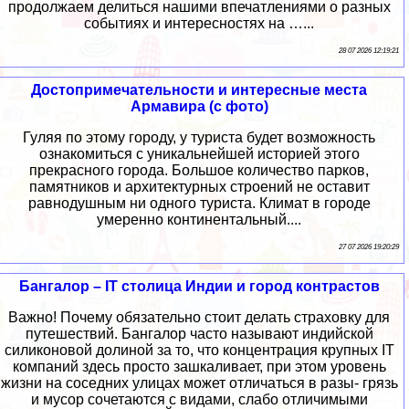
продолжаем делиться нашими впечатлениями о разных
событиях и интересностях на …...
28 07 2026 12:19:21
Достопримечательности и интересные места
Армавира (с фото)
Гуляя по этому городу, у туриста будет возможность
ознакомиться с уникальнейшей историей этого
прекрасного города. Большое количество парков,
памятников и архитектурных строений не оставит
равнодушным ни одного туриста. Климат в городе
умеренно континентальный....
27 07 2026 19:20:29
Бангалор – IT столица Индии и город контрастов
Важно! Почему обязательно стоит делать страховку для
путешествий. Бангалор часто называют индийской
силиконовой долиной за то, что концентрация крупных IT
компаний здесь просто зашкаливает, при этом уровень
жизни на соседних улицах может отличаться в разы- грязь
и мусор сочетаются с видами, слабо отличимыми