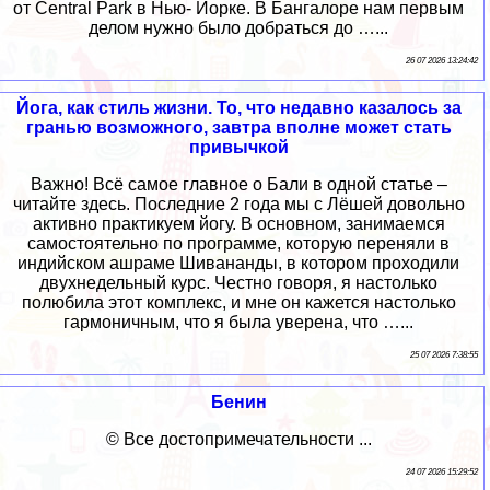
от Central Park в Нью- Йорке. В Бангалоре нам первым
делом нужно было добраться до …...
26 07 2026 13:24:42
Йога, как стиль жизни. То, что недавно казалось за
гранью возможного, завтра вполне может стать
привычкой
Важно! Всё самое главное о Бали в одной статье –
читайте здесь. Последние 2 года мы с Лёшей довольно
активно практикуем йогу. В основном, занимаемся
самостоятельно по программе, которую переняли в
индийском ашраме Шивананды, в котором проходили
двухнедельный курс. Честно говоря, я настолько
полюбила этот комплекс, и мне он кажется настолько
гармоничным, что я была уверена, что …...
25 07 2026 7:38:55
Бенин
© Все достопримечательности ...
24 07 2026 15:29:52