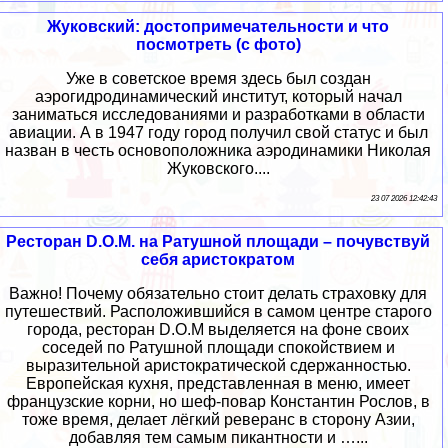
Жуковский: достопримечательности и что
посмотреть (с фото)
Уже в советское время здесь был создан
аэрогидродинамический институт, который начал
заниматься исследованиями и разработками в области
авиации. А в 1947 году город получил свой статус и был
назван в честь основоположника аэродинамики Николая
Жуковского....
23 07 2026 12:42:43
Ресторан D.O.M. на Ратушной площади – почувствуй
себя аристократом
Важно! Почему обязательно стоит делать страховку для
путешествий. Расположившийся в самом центре старого
города, ресторан D.O.M выделяется на фоне своих
соседей по Ратушной площади спокойствием и
выразительной аристократической сдержанностью.
Европейская кухня, представленная в меню, имеет
французские корни, но шеф-повар Константин Рослов, в
тоже время, делает лёгкий реверанс в сторону Азии,
добавляя тем самым пикантности и …...