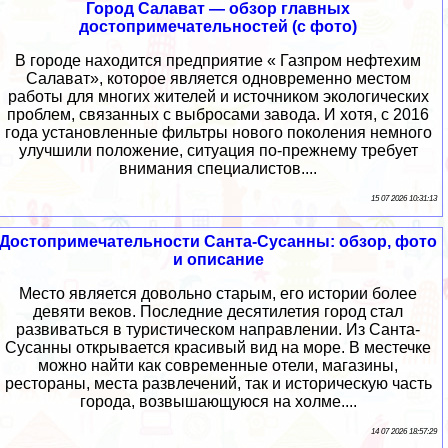
Город Салават — обзор главных
достопримечательностей (с фото)
В городе находится предприятие « Газпром нефтехим
Салават», которое является одновременно местом
работы для многих жителей и источником экологических
проблем, связанных с выбросами завода. И хотя, с 2016
года установленные фильтры нового поколения немного
улучшили положение, ситуация по-прежнему требует
внимания специалистов....
15 07 2026 10:31:13
Достопримечательности Санта-Сусанны: обзор, фото
и описание
Место является довольно старым, его истории более
девяти веков. Последние десятилетия город стал
развиваться в туристическом направлении. Из Санта-
Сусанны открывается красивый вид на море. В местечке
можно найти как современные отели, магазины,
рестораны, места развлечений, так и историческую часть
города, возвышающуюся на холме....
14 07 2026 18:57:29