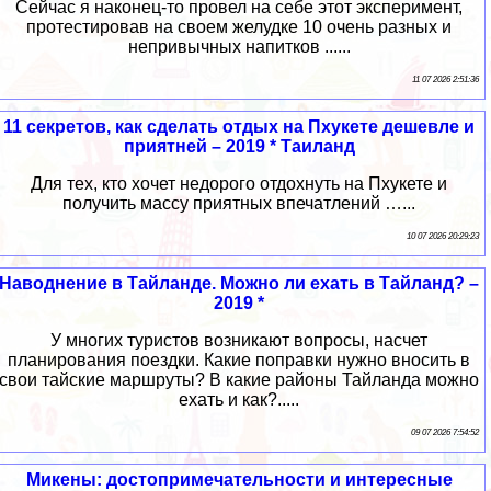
Сейчас я наконец-то провел на себе этот эксперимент,
протестировав на своем желудке 10 очень разных и
непривычных напитков ......
11 07 2026 2:51:36
11 секретов, как сделать отдых на Пхукете дешевле и
приятней – 2019 * Таиланд
Для тех, кто хочет недорого отдохнуть на Пхукете и
получить массу приятных впечатлений …...
10 07 2026 20:29:23
Наводнение в Тайланде. Можно ли ехать в Тайланд? –
2019 *
У многих туристов возникают вопросы, насчет
планирования поездки. Какие поправки нужно вносить в
свои тайские маршруты? В какие районы Тайланда можно
ехать и как?.....
09 07 2026 7:54:52
Микены: достопримечательности и интересные