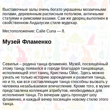
Выставочные залы очень богато украшены мозаичными
полами, деревянным расписным потолком, античными
статуями и римскими вазами. Сам же дворец выполнен в
свойственном Андалусии стиле мудехар.
Местоположение: Calle Cuna — 8.
Музей Фламенко
Севилья – родина танца фламенко. Музей, посвящённый
этому танцу, появился в городе благодаря танцовщице,
исполняющей этот танец, Кристины Ойос. Здесь можно
узнать не только историю зарождения и развития танца,
но и то, как все составляющие танца способны вызвать у
человека незабываемое впечатление. Кроме того, в музее
представлена коллекция атрибутов, необходимых для
исполнения танца. По вечерам здесь проходят шоу
фламенко, и каждый вечер посвящён новому стилю этого
танца.