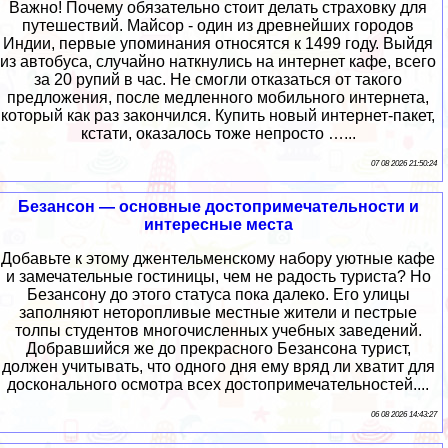
Важно! Почему обязательно стоит делать страховку для
путешествий. Майсор - один из древнейших городов
Индии, первые упоминания относятся к 1499 году. Выйдя
из автобуса, случайно наткнулись на интернет кафе, всего
за 20 рупий в час. Не смогли отказаться от такого
предложения, после медленного мобильного интернета,
который как раз закончился. Купить новый интернет-пакет,
кстати, оказалось тоже непросто …...
07 08 2026 21:50:24
Безансон — основные достопримечательности и
интересные места
Добавьте к этому джентельменскому набору уютные кафе
и замечательные гостиницы, чем не радость туриста? Но
Безансону до этого статуса пока далеко. Его улицы
заполняют неторопливые местные жители и пестрые
толпы студентов многочисленных учебных заведений.
Добравшийся же до прекрасного Безансона турист,
должен учитывать, что одного дня ему вряд ли хватит для
досконального осмотра всех достопримечательностей....
06 08 2026 14:43:27