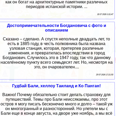
как он богат на архитектурные памятники различных
периодов испанской истории. ...
30 07 2026 3:31:47
Достопримечательности Богдановича с фото и
описанием
Сказано – сделано. А спустя неполные двадцать лет, то
есть в 1885 году, в честь полковника была названа
узловая станция, которая, претерпев различные
изменения, и превратилась впоследствии в город
Богданович. Случилось это в 1947 году, так что данному
населённому пункту всего семьдесят лет. Но, несмотря на
это, он очарователен....
29 07 2026 17:21:50
Гудбай Бали, хеллоу Таиланд и Ко Панган!
Важно! Почему обязательно стоит делать страховку для
путешествий. Темы про Бали неиссякаемы, про этот
остров я могу писать бесконечно много и долго – такой уж
он многогранный и разносторонний. Но улетели мы с
Бали еще в конце августа, на дворе уже ноябрь, а мы всё