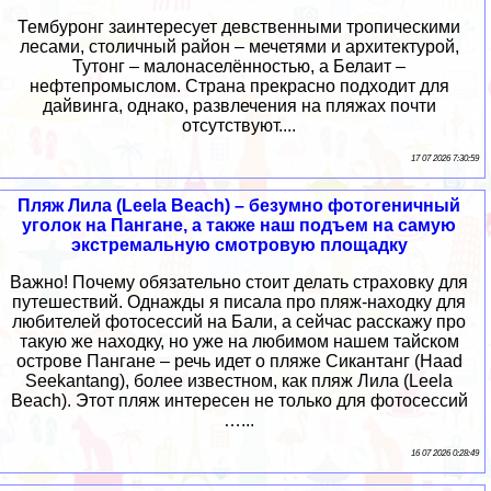
Тембуронг заинтересует девственными тропическими
лесами, столичный район – мечетями и архитектурой,
Тутонг – малонаселённостью, а Белаит –
нефтепромыслом. Страна прекрасно подходит для
дайвинга, однако, развлечения на пляжах почти
отсутствуют....
17 07 2026 7:30:59
Пляж Лила (Leela Beach) – безумно фотогеничный
уголок на Пангане, а также наш подъем на самую
экстремальную смотровую площадку
Важно! Почему обязательно стоит делать страховку для
путешествий. Однажды я писала про пляж-находку для
любителей фотосессий на Бали, а сейчас расскажу про
такую же находку, но уже на любимом нашем тайском
острове Пангане – речь идет о пляже Сикантанг (Haad
Seekantang), более известном, как пляж Лила (Leela
Beach). Этот пляж интересен не только для фотосессий
…...
16 07 2026 0:28:49