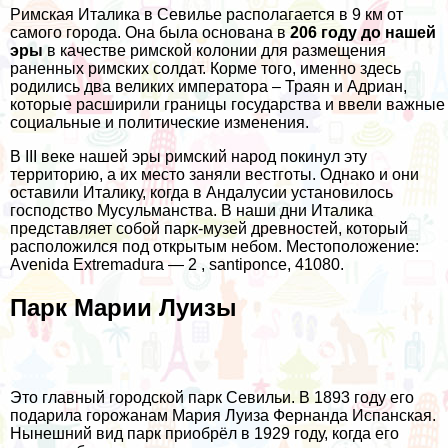
Римская Италика в Севилье располагается в 9 км от
самого города. Она была основана в
206 году до нашей
эры
в качестве римской колонии для размещения
раненных римских солдат. Корме того, именно здесь
родились два великих императора – Траян и Адриан,
которые расширили границы государства и ввели важные
социальные и политические изменения.
В III веке нашей эры римский народ покинул эту
территорию, а их место заняли вестготы. Однако и они
оставили Италику, когда в Андалусии установилось
господство Мусульманства. В наши дни Италика
представляет собой парк-музей древностей, который
расположился под открытым небом. Местоположение:
Avenida Extremadura — 2 , santiponce, 41080.
Парк Марии Луизы
Это главный городской парк Севильи. В 1893 году его
подарила горожанам Мария Луиза Фернанда Испанская.
Нынешний вид парк приобрёл в 1929 году, когда его