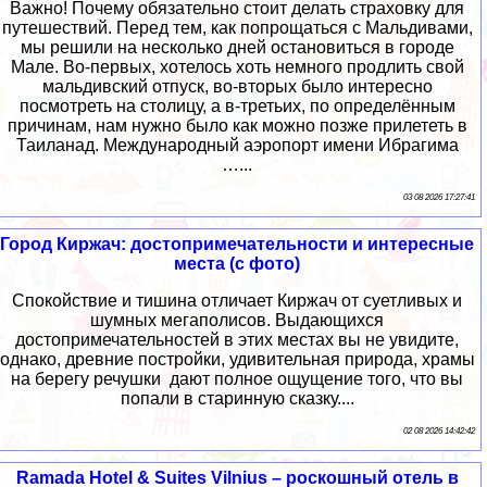
Важно! Почему обязательно стоит делать страховку для
путешествий. Перед тем, как попрощаться с Мальдивами,
мы решили на несколько дней остановиться в городе
Мале. Во-первых, хотелось хоть немного продлить свой
мальдивский отпуск, во-вторых было интересно
посмотреть на столицу, а в-третьих, по определённым
причинам, нам нужно было как можно позже прилететь в
Таиланад. Международный аэропорт имени Ибрагима
…...
03 08 2026 17:27:41
Город Киржач: достопримечательности и интересные
места (с фото)
Спокойствие и тишина отличает Киржач от суетливых и
шумных мегаполисов. Выдающихся
достопримечательностей в этих местах вы не увидите,
однако, древние постройки, удивительная природа, храмы
на берегу речушки дают полное ощущение того, что вы
попали в старинную сказку....
02 08 2026 14:42:42
Ramada Hotel & Suites Vilnius – роскошный отель в