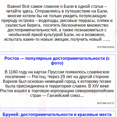
Важно! Всё самое главное о Бали в одной статье –
читайте здесь. Отправляясь в путешествие на Бали,
многие хотели бы не только увидеть потрясающую
природу острова – водопады, рисовые террасы, пляжи и
скалистые берега, посетить бесконечное множество
достопримечательностей, а также познакомиться с
необычной яркой культурой Бали, но и возможно,
испытать какие-то новые эмоции, получить новый …...
19 07 2026 23:52:32
Росток — популярные достопримечательности (с
фото)
В 1160 году на картах Пруссии появилось славянское
поселение — Ростоц. Через 29 лет на другой стороне
Варнов был основан немецкий город, к которому позже
была присоединена и территория славян. В XIV веке
Росток вошёл в торговую корпорацию североевропейских
стран — Ганзейский союз....
18 07 2026 13:17:17
Бруней: достопримечательности и красивые места