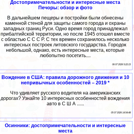
Достопримечательности и интересные места
Печоры: обзор и фото
В дальнейшем пещеры и постройки были обнесены
каменной стеной для защиты самого города и охраны
западных границ Руси. Одно время город принадлежал
прибалтийской территории, но после 1945 отошел вместе
с областью С С С Р. С тех времен сохранилось несколько
интересных построек литовского государства. Городок
небольшой, однако, есть интересные места, которые
любопытно посетить....
06 07 2026 5:22:15
Вождение в США: правила дорожного движения и 10
непривычных особенностей – 2019 *
Что удивляет русского водителя на американских
дорогах? Узнайте 10 интересных особенностей вождения
авто в С Ш А ......
05 07 2026 14:54:48
Осинники: достопримечательности и интересные
места