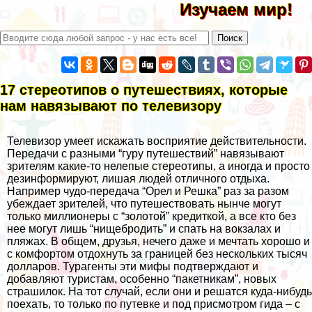
Изучаем мир!
17 стереотипов о путешествиях, которые
нам навязывают по телевизору
Телевизор умеет искажать восприятие действительности.
Передачи с разными “гуру путешествий” навязывают
зрителям какие-то нелепые стереотипы, а иногда и просто
дезинформируют, лишая людей отличного отдыха.
Например чудо-передача “Орел и Решка” раз за разом
убеждает зрителей, что путешествовать нынче могут
только миллионеры с “золотой” кредиткой, а все кто без
нее могут лишь “нищебродить” и спать на вокзалах и
пляжах. В общем, друзья, нечего даже и мечтать хорошо и
с комфортом отдохнуть за границей без нескольких тысяч
долларов. Турагенты эти мифы подтверждают и
добавляют туристам, особенно “пакетникам”, новых
страшилок. На тот случай, если они и решатся куда-нибудь
поехать, то только по путевке и под присмотром гида – с