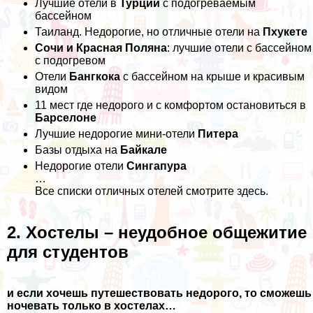
Лучшие отели в
Турции
с подогреваемым
бассейном
Таиланд.
Недорогие, но отличные отели на
Пхукете
Сочи и Красная Поляна
:
лучшие отели с бассейном
с подогревом
Отели
Бангкока
с бассейном на крыше и красивым
видом
11 мест где недорого и с комфортом остановиться в
Барселоне
Лучшие недорогие мини-отели
Питера
Базы отдыха на
Байкале
Недорогие отели
Сингапура
…
Все списки отличных отелей смотрите
здесь
.
2. Хостелы – неудобное общежитие
для студентов
и если хочешь путешествовать недорого, то сможешь
ночевать только в хостелах…