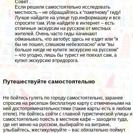
Совет .
Если решили самостоятельно исследовать
местность – не обращайтесь к “пакетному” гиду!
Лучше найдите на улице тур.информашку и все
спросите там. Или найдите в интернет – есть
отличные
экскурсии на русском
от местных
жителей. Очень часто гиды начинают
обманывать, что автобус здесь не ездит или “я
бы не пошел, слишком небезопасно” или “вы
больше нигде не купите экскурсию на русском”
– что угодно, лишь бы турист не поехал сам, а
купил экскурсию втридорога.
Путешествуйте самостоятельно
Не бойтесь гулять по городу самостоятельно, заранее
спросив на ресепшн бесплатную карту с отмеченными на
ней достопримечательностями (такие карты есть в любом
отеле). Не бойтесь сойти с главной туристической улицы и
самостоятельно поесть в местном кафе – заходите туда,
где нет меню на русском, выбирайте на витрине,
улыбайтесь, жестикулируйте – вас обязательно поймут