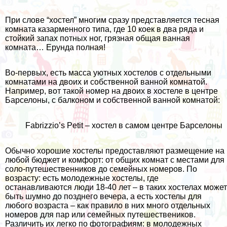
При слове “хостел” многим сразу представляется тесная
комната казарменного типа, где 10 коек в два ряда и
стойкий запах потных ног, грязная общая ванная
комната… Ерунда полная!
Во-первых, есть масса уютных хостелов с отдельными
комнатами на двоих и собственной ванной комнатой.
Например, вот такой номер на двоих в хостеле в центре
Барселоны, с балконом и собственной ванной комнатой:
Fabrizzio’s Petit – хостел в самом центре Барселоны
Обычно хорошие хостелы предоставляют размещение на
любой бюджет и комфорт: от общих комнат с местами для
соло-путешественников до семейных номеров. По
возрасту: есть молодежные хостелы, где
останавливаются люди 18-40 лет – в таких хостелах может
быть шумно до позднего вечера, а есть хостелы для
любого возраста – как правило в них много отдельных
номеров для пар или семейных путешествеников.
Различить их легко по фотографиям: в молодежных