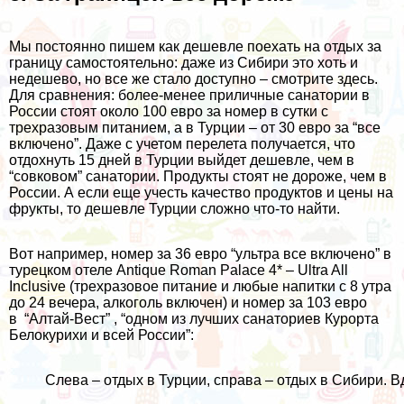
Мы постоянно пишем как дешевле поехать на отдых за
границу самостоятельно: даже из Сибири это хоть и
недешево, но все же стало доступно –
смотрите здесь
.
Для сравнения: более-менее приличные санатории в
России стоят около 100 евро за номер в сутки с
трехразовым питанием, а в Турции – от 30 евро за “все
включено”. Даже с учетом перелета получается, что
отдохнуть 15 дней в Турции выйдет дешевле, чем в
“совковом” санатории. Продукты стоят не дороже, чем в
России. А если еще учесть качество продуктов и цены на
фрукты, то дешевле Турции сложно что-то найти.
Вот например, номер за 36 евро “ультра все включено” в
турецком отеле
Antique Roman Palace 4* – Ultra All
Inclusive
(трехразовое питание и любые напитки с 8 утра
до 24 вечера, алкоголь включен) и
номер за 103 евро
в
“Алтай-Вест”
, “одном из лучших санаториев Курорта
Белокурихи и всей России”:
Слева – отдых в Турции, справа – отдых в Сибири. Вд