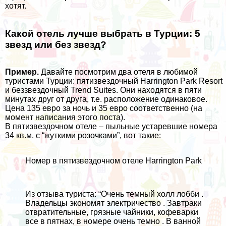
хотят.
Какой отель лучше выбрать в Турции: 5
звезд или без звезд?
Пример.
Давайте посмотрим два отеля в любимой
туристами Турции: пятизвездочный
Harrington Park Resort
и беззвездочный
Trend Suites
. Они находятся в пяти
минутах друг от друга, т.е. расположение одинаковое.
Цена 135 евро за ночь и 35 евро соответственно (на
момент написания этого поста).
В пятизвездочном отеле – пыльные устаревшие номера
34 кв.м. с “жуткими розочками”, вот такие:
Номер в пятизвездочном отеле Harrington Park
Из отзыва туриста: “Очень темный холл лобби .
Владельцы экономят электричество . Завтраки
отвратительные, грязные чайники, кофеварки
все в пятнах, в номере очень темно . В ванной