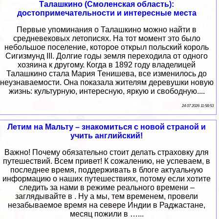
Талашкино (Смоленская область):
достопримечательности и интересные места
Первые упоминания о Талашкино можно найти в
средневековых летописях. На тот момент это было
небольшое поселение, которое открыл польский король
Сигизмунд III. Долгие годы земля переходила от одного
хозяина к другому. Когда в 1892 году владелицей
Талашкино стала Мария Тенишева, все изменилось до
неузнаваемости. Она показала жителям деревушки новую
жизнь: культурную, интересную, яркую и свободную....
24 07 2026 11:58:53
Летим на Мальту – знакомиться с новой страной и
учить английский!
Важно! Почему обязательно стоит делать страховку для
путешествий. Всем привет! К сожалению, не успеваем, в
последнее время, поддерживать в блоге актуальную
информацию о наших путешествиях, потому если хотите
следить за нами в режиме реального времени –
заглядывайте в . Ну а мы, тем временем, провели
незабываемое время на севере Индии в Раджастане,
месяц пожили в …...