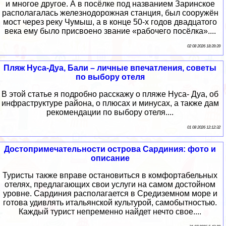
и многое другое. А в посёлке под названием Заринское
располагалась железнодорожная станция, был сооружён
мост через реку Чумыш, а в конце 50-х годов двадцатого
века ему было присвоено звание «рабочего посёлка»....
02 08 2026 18:39:39
Пляж Нуса-Дуа, Бали – личные впечатления, советы
по выбору отеля
В этой статье я подробно расскажу о пляже Нуса- Дуа, об
инфраструктуре района, о плюсах и минусах, а также дам
рекомендации по выбору отеля....
01 08 2026 12:12:32
Достопримечательности острова Сардиния: фото и
описание
Туристы также вправе остановиться в комфортабельных
отелях, предлагающих свои услуги на самом достойном
уровне. Сардиния располагается в Средиземном море и
готова удивлять итальянской культурой, самобытностью.
Каждый турист непременно найдет нечто свое....