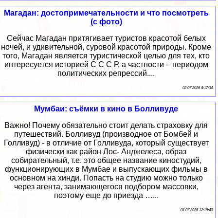
Магадан: достопримечательности и что посмотреть
(с фото)
Сейчас Магадан притягивает туристов красотой белых
ночей, и удивительной, суровой красотой природы. Кроме
того, Магадан является туристической целью для тех, кто
интересуется историей С С С Р, а частности – периодом
политических репрессий....
02 07 2026 4:17:34
Мумбаи: съёмки в кино в Болливуде
Важно! Почему обязательно стоит делать страховку для
путешествий. Болливуд (производное от Бомбей и
Голливуд) - в отличие от Голливуда, который существует
физически как район Лос- Анджелеса, образ
собирательный, т.е. это общее название киностудий,
функционирующих в Мумбае и выпускающих фильмы в
основном на хинди. Попасть на студию можно только
через агента, занимающегося подбором массовки,
поэтому еще до приезда …...
01 07 2026 12:19:40