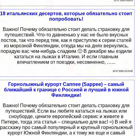
31 07 2026 5:43:29
18 итальянских десертов, которые обязательно стоит
попробовать!
Важно! Почему обязательно стоит делать страховку для
путешествий. Что-то давненько у нас не было вкусных
постов, так что перед тем, как я приступлю к серии статей
из морозной Финляндии, откуда мы на днях вернулись,
порадую вас чем-нибудь сладким 🙂 В декабре мы ездили
кататься на лыжах в Италию. И если главным
впечатлением от поездки, несомненно, …...
30 07 2026 23:19:42
Горнолыжный курорт Саппее (Sappee) – самый
ближайший к границе с Россией и лучший в южной
Финляндии!
Важно! Почему обязательно стоит делать страховку для
путешествий. Если вы любите кататься на лыжах или
сноуборде, цените европейский сервис и живете в
Питере, тогда эта статья – специально для вас! =) В ней я
расскажу про самый популярный и крупный горнолыжный
курорт Южной Финляндии, а к тому же еще и самый