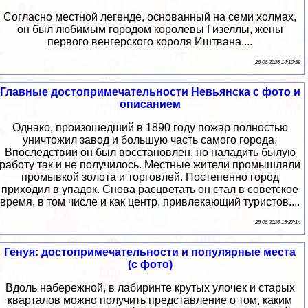
Согласно местной легенде, основанный на семи холмах,
он был любимым городом королевы Гизеллы, жены
первого венгерского короля Иштвана....
26 06 2026 14:10:59
Главные достопримечательности Невьянска с фото и
описанием
Однако, произошедший в 1890 году пожар полностью
уничтожил завод и большую часть самого города.
Впоследствии он был восстановлен, но наладить былую
работу так и не получилось. Местные жители промышляли
промывкой золота и торговлей. Постепенно город
приходил в упадок. Снова расцветать он стал в советское
время, в том числе и как центр, привлекающий туристов....
25 06 2026 15:27:14
Генуя: достопримечательности и популярные места
(с фото)
Вдоль набережной, в лабиринте крутых улочек и старых
кварталов можно получить представление о том, каким