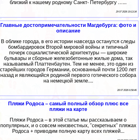
близкий к нашему родному Санкт- Петербургу …...
29 07 2026 19:13:34
Главные достопримечательности Магдебурга: фото и
описание
В облике города, в его истории навсегда останутся следы
бомбардировок Второй мировой войны и типичный
почерк социалистической архитектуры — широкие
бульвары и сборные железобетонные жилые дома, так
называемый Платтенбаутен. Тем не менее, это один из
старейших городов Германии, основанный почти 1200 лет
назад и являющийся родиной первого готического собора
на немецкой земле....
28 07 2026 6:58:46
Пляжи Родоса – самый полный обзор плюс все
пляжи на карте
Пляжи Родоса – в этой статье мы рассказываем о
популярных, и о совсем неизвестных, "секретных" пляжах
Родоса + приводим полную карту всех пляжей...