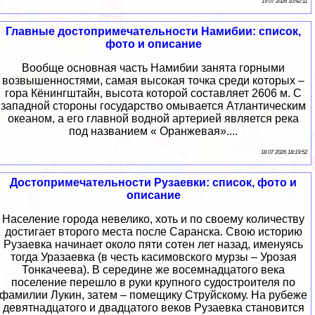
19 07 2026 10:42:11
Главные достопримечательности Намибии: список,
фото и описание
Вообще основная часть Намибии занята горными
возвышенностями, самая высокая точка среди которых –
гора Кёнингштайн, высота которой составляет 2606 м. С
западной стороны государство омывается Атлантическим
океаном, а его главной водной артерией является река
под названием « Оранжевая»....
18 07 2026 18:19:52
Достопримечательности Рузаевки: список, фото и
описание
Население города невелико, хоть и по своему количеству
достигает второго места после Саранска. Свою историю
Рузаевка начинает около пяти сотен лет назад, именуясь
тогда Уразаевка (в честь касимовского мурзы – Урозая
Тонкачеева). В середине же восемнадцатого века
поселение перешло в руки крупного судостроителя по
фамилии Лукин, затем – помещику Струйскому. На рубеже
девятнадцатого и двадцатого веков Рузаевка становится