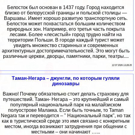
Белосток был основан в 1437 году. Город находится
близко от белорусской границы и польской столицы —
Варшавы. Имеет хорошо развитую транспортную сеть.
Белосток может похвастаться большим количеством
природных зон. Например, его третья часть покрыта
лесами. Более «лесистый» город трудно найти на
территории Польши. В городе каждый турист может
увидеть множество старинных и современных
архитектурных достопримечательностей. Это могут быть
различные церкви, дворцы, памятники, парки, театры....
12 07 2026 13:28:35
Таман-Негара – джунгли, по которым гуляли
динозавры
Важно! Почему обязательно стоит делать страховку для
путешествий. Таман- Негара – это крупнейший и самый
популярный национальный парк на малайзиском
полуострове Малакка. Если быть точным, то Taman
Negara так и переводится – " Национальный парк", но так
как в туристической среде это имя связано с конкретным
местом, иногда возникают затруднения при общении с
местными – они начинают …...