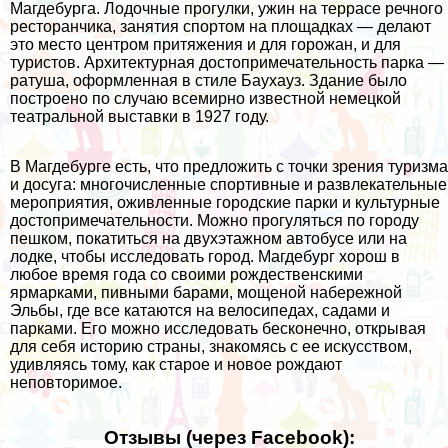
Магдебурга. Лодочные прогулки, ужин на террасе речного
ресторанчика, занятия спортом на площадках — делают
это место центром притяжения и для горожан, и для
туристов. Архитектурная достопримечательность парка —
ратуша, оформленная в стиле Баухауз. Здание было
построено по случаю всемирно известной немецкой
театральной выставки в 1927 году.
В Магдебурге есть, что предложить с точки зрения туризма
и досуга: многочисленные спортивные и развлекательные
мероприятия, оживленные городские парки и культурные
достопримечательности. Можно прогуляться по городу
пешком, покатиться на двухэтажном автобусе или на
лодке, чтобы исследовать город. Магдебург хорош в
любое время года со своими рождественскими
ярмарками, пивными барами, мощеной набережной
Эльбы, где все катаются на велосипедах, садами и
парками. Его можно исследовать бесконечно, открывая
для себя историю страны, знакомясь с ее искусством,
удивляясь тому, как старое и новое рождают
неповторимое.
Отзывы (через Facebook):