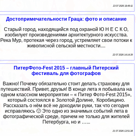
23 07 2026 18:49:11
Достопримечательности Граца: фото и описание
Старый город, находящийся под охраной Ю Н Е С К О,
изобилует произведениями архитектурного искусства.
Река Мур, протекая через город, устремляет свои потоки к
живописной сельской местности....
22 07 2026 14:14:39
ПитерФото-Fest 2015 – главный Питерский
фестиваль для фотографов
Важно! Почему обязательно стоит делать страховку для
путешествий. Привет, друзья! В конце лета я побывала на
одном классном мероприятии – « Питер Фото-Fest 2015»,
который состоялся в Золотой Долине, Коробицино.
Рассказать о нём всё не доходили руки, так что сегодня
исправляюсь 🙂 Это одно из значимых событий лета в
фотографической среде, причем не только для жителей
Петербурга, но и …...
21 07 2026 13:51:34