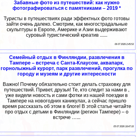
Забавные фото из путешествий: как нужно
фотографироваться с памятниками – 2019 *
Туристы в путешествиях ради эффектных фото готовы
зайти очень далеко. Смотрим, как многострадальные
скульптуры в Европе, Америке и Азии выдерживают
суровый туристический креатив ......
06 07 2026 2:45:53
Семейный отдых в Финляндии, развлечения в
Тампере – встреча с Санта-Клаусом, аквапарк,
горнолыжный курорт, парк развлечений, прогулка по
городу и музеям и другие интересности
Важно! Почему обязательно стоит делать страховку для
путешествий. Привет, друзья! Те, кто следит за нами в ,
уже видели новость и сами фотки из нашей поездки в
Тампере на новогодних каникулах, а сейчас пришло
время рассказать об этом в блоге! В этой статье читайте
про отдых с детьми в Финляндии (регион Тампере) – о
встрече …...
05 07 2026 18:47:33