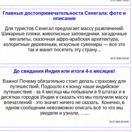
27 07 2026 7:55:22
Главные достопримечательности Сенегала: фото и
описание
Для туристов Сенегал предлагает массу развлечений.
Шикарные пляжи, живописные заповедники, загадочные
мегалиты, сказочная афро-арабская архитектура,
колоритные деревеньки, искусные сувениры — все это
так и манит посетить эту страну....
26 07 2026 0:42:56
До свидания Индия или итоги 4-х месяцев!
Важно! Почему обязательно стоит делать страховку для
путешествий. Подошло к к концу наше индийское
путешествие - за 4 месяца мы побывали в 9 штатах и в
десятках городов Индии и сказать что мы получили массу
впечатлений - это значит ничего не сказать. Конечно, в
одном сообщении невозможно описать всё то что мы
увидели и узнали, …...
25 07 2026 20:24:50