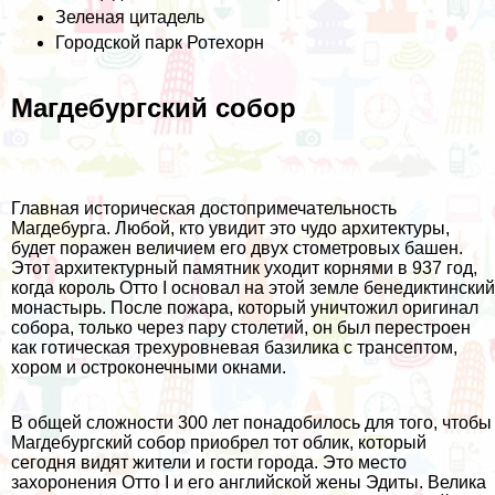
Зеленая цитадель
Городской парк Ротехорн
Магдебургский собор
Главная историческая достопримечательность
Магдебурга. Любой, кто увидит это чудо архитектуры,
будет поражен величием его двух стометровых башен.
Этот архитектурный памятник уходит корнями в 937 год,
когда король Отто I основал на этой земле бенедиктинский
монастырь. После пожара, который уничтожил оригинал
собора, только через пару столетий, он был перестроен
как готическая трехуровневая базилика с трансептом,
хором и остроконечными окнами.
В общей сложности 300 лет понадобилось для того, чтобы
Магдебургский собор приобрел тот облик, который
сегодня видят жители и гости города. Это место
захоронения Отто I и его английской жены Эдиты. Велика