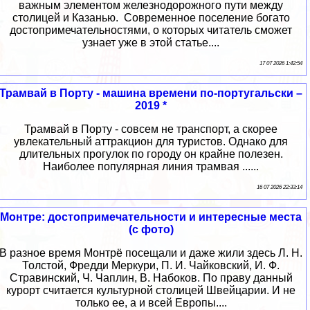
важным элементом железнодорожного пути между
столицей и Казанью. Современное поселение богато
достопримечательностями, о которых читатель сможет
узнает уже в этой статье....
17 07 2026 1:42:54
Трамвай в Порту - машина времени по-португальски –
2019 *
Трамвай в Порту - совсем не транспорт, а скорее
увлекательный аттракцион для туристов. Однако для
длительных прогулок по городу он крайне полезен.
Наиболее популярная линия трамвая ......
16 07 2026 22:33:14
Монтре: достопримечательности и интересные места
(с фото)
В разное время Монтрё посещали и даже жили здесь Л. Н.
Толстой, Фредди Меркури, П. И. Чайковский, И. Ф.
Стравинский, Ч. Чаплин, В. Набоков. По праву данный
курорт считается культурной столицей Швейцарии. И не
только ее, а и всей Европы....