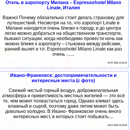
Отель в аэропорту Милана – Espressohotel Milano
Linate, Италия
Важно! Почему обязательно стоит делать страховку для
путешествий. Несмотря на то, что аэропорт Linate в
Милане находится очень близко к городу, и до центра
легко можно добраться на общественном транспорте,
бывают ситуации, когда необходимо провести ночь как
можно ближе к аэропорту – стыковка между рейсами,
ранний вылет и т.п. Espressohotel Milano Linate как раз
очень …...
04 07 2026 13:30:43
Ивано-Франковск: достопримечательности и
интересные места (с фото)
Свежий чистый горный воздух, доброжелательная
атмосфера и приветливость местных жителей — это всё
то, чем может похвастаться город. Однако климат здесь
влажный и сырой, поэтому даже летом может быть
довольно холодно. В Ивано- Франковске очень много
интересных мест, в которых стоит побывать....
03 07 2026 16:29:40