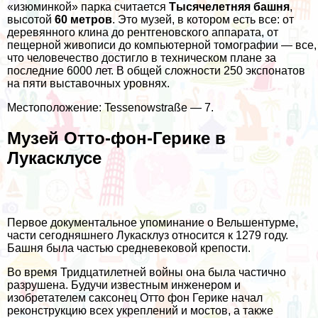
«изюминкой» парка считается
Тысячелетняя башня
,
высотой
60 метров
. Это музей, в котором есть все: от
деревянного клина до рентгеновского аппарата, от
пещерной живописи до компьютерной томографии — все,
что человечество достигло в техническом плане за
последние 6000 лет. В общей сложности 250 экспонатов
на пяти выставочных уровнях.
Местоположение: Tessenowstraße — 7.
Музей Отто-фон-Герике в
Лукасклусе
Первое документальное упоминание о Вельшентурме,
части сегодняшнего Лукасклуз относится к 1279 году.
Башня была частью средневековой крепости.
Во время Тридцатилетней войны она была частично
разрушена. Будучи известным инженером и
изобретателем саксонец Отто фон Герике начал
реконструкцию всех укреплений и мостов, а также