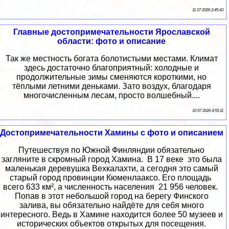
11 07 2026 2:45:43
Главные достопримечательности Ярославской
области: фото и описание
Так же местность богата болотистыми местами. Климат
здесь достаточно благоприятный: холодные и
продолжительные зимы сменяются короткими, но
тёплыми летними деньками. Зато воздух, благодаря
многочисленным лесам, просто волшебный....
10 07 2026 4:55:11
Достопримечательности Хамины с фото и описанием
Путешествуя по Южной Финляндии обязательно
загляните в скромный город Хамина. В 17 веке это была
маленькая деревушка Вехкалахти, а сегодня это самый
старый город провинции Кюменлааксо. Его площадь
всего 633 км², а численность населения 21 956 человек.
Попав в этот небольшой город на берегу Финского
залива, вы обязательно найдёте для себя много
интересного. Ведь в Хамине находится более 50 музеев и
исторических объектов открытых для посещения.