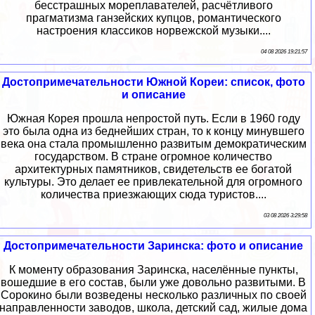
бесстрашных мореплавателей, расчётливого
прагматизма ганзейских купцов, романтического
настроения классиков норвежской музыки....
04 08 2026 19:21:57
Достопримечательности Южной Кореи: список, фото
и описание
Южная Корея прошла непростой путь. Если в 1960 году
это была одна из беднейших стран, то к концу минувшего
века она стала промышленно развитым демократическим
государством. В стране огромное количество
архитектурных памятников, свидетельств ее богатой
культуры. Это делает ее привлекательной для огромного
количества приезжающих сюда туристов....
03 08 2026 3:29:58
Достопримечательности Заринска: фото и описание
К моменту образования Заринска, населённые пункты,
вошедшие в его состав, были уже довольно развитыми. В
Сорокино были возведены несколько различных по своей
направленности заводов, школа, детский сад, жилые дома