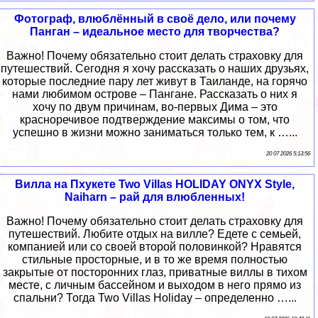
Фотограф, влюблённый в своё дело, или почему
Панган – идеальное место для творчества?
Важно! Почему обязательно стоит делать страховку для
путешествий. Сегодня я хочу рассказать о наших друзьях,
которые последние пару лет живут в Таиланде, на горячо
нами любимом острове – Пангане. Рассказать о них я
хочу по двум причинам, во-первых Дима – это
красноречивое подтверждение максимы о том, что
успешно в жизни можно заниматься только тем, к …...
20 07 2026 5:13:56
Вилла на Пхукете Two Villas HOLIDAY ONYX Style,
Naiharn – рай для влюбленных!
Важно! Почему обязательно стоит делать страховку для
путешествий. Любите отдых на вилле? Едете с семьей,
компанией или со своей второй половинкой? Нравятся
стильные просторные, и в то же время полностью
закрытые от посторонних глаз, приватные виллы в тихом
месте, с личным бассейном и выходом в него прямо из
спальни? Тогда Two Villas Holiday – определенно …...