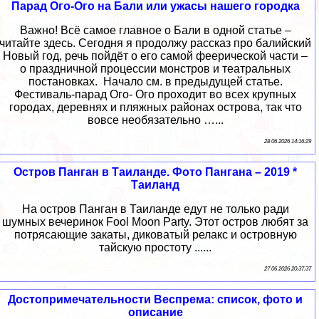
Парад Ого-Ого на Бали или ужасы нашего городка
Важно! Всё самое главное о Бали в одной статье –
читайте здесь. Сегодня я продолжу рассказ про балийский
Новый год, речь пойдёт о его самой феерической части –
о праздничной процессии монстров и театральных
постановках. Начало см. в предыдущей статье.
Фестиваль-парад Ого- Ого проходит во всех крупных
городах, деревнях и пляжных районах острова, так что
вовсе необязательно …...
28 06 2026 14:16:29
Остров Панган в Таиланде. Фото Пангана – 2019 *
Таиланд
На остров Панган в Таиланде едут не только ради
шумных вечеринок Fool Moon Party. Этот остров любят за
потрясающие закаты, диковатый релакс и островную
тайскую простоту ......
27 06 2026 20:37:37
Достопримечательности Веспрема: список, фото и
описание