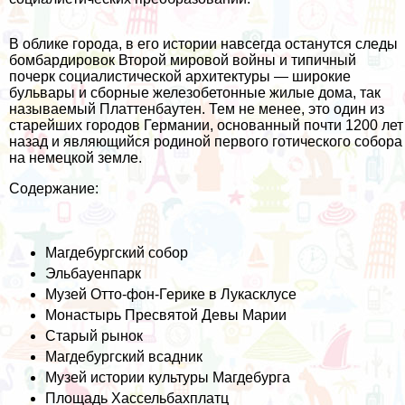
В облике города, в его истории навсегда останутся следы
бомбардировок Второй мировой войны и типичный
почерк социалистической архитектуры — широкие
бульвары и сборные железобетонные жилые дома, так
называемый Платтенбаутен. Тем не менее, это один из
старейших городов Германии, основанный почти 1200 лет
назад и являющийся родиной первого готического собора
на немецкой земле.
Содержание:
Магдебургский собор
Эльбауенпарк
Музей Отто-фон-Герике в Лукасклусе
Монастырь Пресвятой Девы Марии
Старый рынок
Магдебургский всадник
Музей истории культуры Магдебурга
Площадь Хассельбахплатц