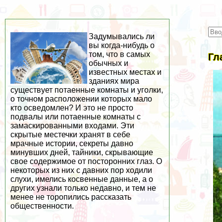
Задумывались ли
вы когда-нибудь о
том, что в самых
Гл
обычных и
известных местах и
зданиях мира
существует потаенные комнаты и уголки,
о точном расположении которых мало
кто осведомлен? И это не просто
подвалы или потаенные комнаты с
замаскированными входами. Эти
скрытые местечки хранят в себе
мрачные истории, секреты давно
минувших дней, тайники, скрывающие
свое содержимое от посторонних глаз. О
некоторых из них с давних пор ходили
слухи, имелись косвенные данные, а о
других узнали только недавно, и тем не
менее не торопились рассказать
общественности.