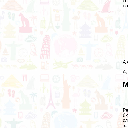
со
по
А 
Ад
М
Ре
бю
сл
за