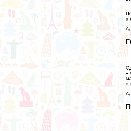
По
вн
Ад
Г
Од
– 
ма
ош
Ад
П