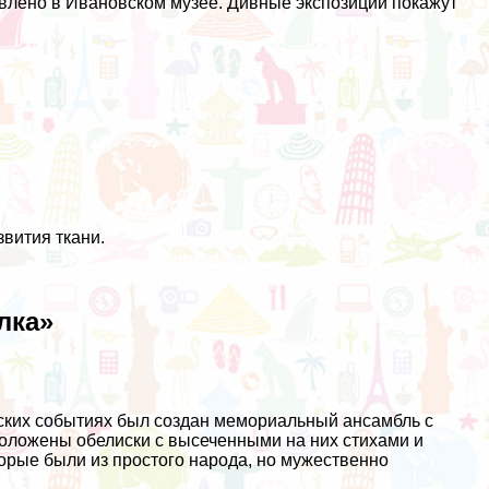
авлено в Ивановском музее. Дивные экспозиции покажут
вития ткани.
лка»
ских событиях был создан мемориальный ансамбль с
оложены обелиски с высеченными на них стихами и
рые были из простого народа, но мужественно