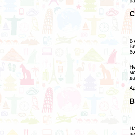
ра
С
В 
Вв
бо
Не
мо
да
Ад
В
На
це