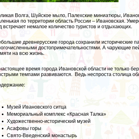
ликая Волга, Шуйское мыло, Палехские миниатюры, Иванов
ленькая по территории область России – Ивановская. Уме
д встречает немалое количество туристов и отдыхающих.
большие древнерусские города сохранили исторические па
огочисленными достопримечательностями. А чарующие пейз
мяти на всю жизнь.
настоящее время города Ивановской области не только бер
стрыми темпами развиваются. Ведь неспроста столица обла
одержание:
Музей Ивановского ситца
Мемориальный комплекс «Красная Талка»
Художественно-исторический музей
Асафовы горы
Свято-Введенский монастырь