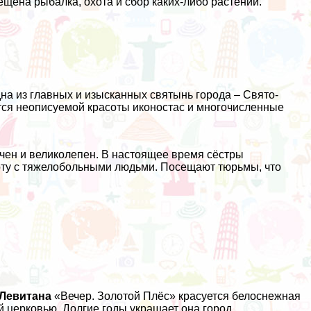
ещена рыбалка, охота и сбор каких-либо растений.
на из главных и изысканных святынь города – Свято-
тся неописуемой красоты иконостас и многочисленные
чен и великолепен. В настоящее время сёстры
ту с тяжелобольными людьми. Посещают тюрьмы, что
 Левитана
«Вечер. Золотой Плёс» красуется белоснежная
й церковью. Долгие годы украшает она город.