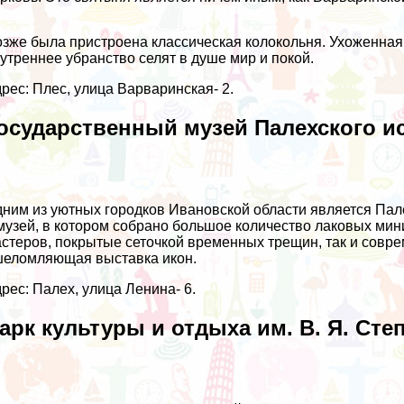
зже была пристроена классическая колокольня. Ухоженная
утреннее убранство селят в душе мир и покой.
рес: Плес, улица Варваринская- 2.
осударственный музей Палехского и
ним из уютных городков Ивановской области является Пал
музей, в котором собрано большое количество лаковых ми
стеров, покрытые сеточкой временных трещин, так и совр
еломляющая выставка икон.
рес: Палех, улица Ленина- 6.
арк культуры и отдыха им. В. Я. Сте