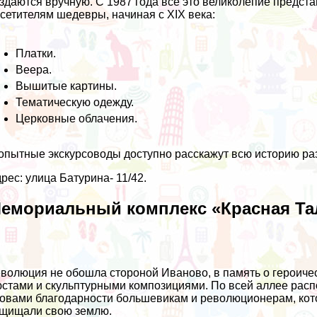
здаются вручную. С 1987 года всё это великолепие предст
сетителям шедевры, начиная с XIX века:
Платки.
Веера.
Вышитые картины.
Тематическую одежду.
Церковные облачения.
опытные экскурсоводы доступно расскажут всю историю раз
рес: улица Батурина- 11/42.
емориальный комплекс «Красная Та
волюция не обошла стороной Иваново, в память о героиче
стами и скульптурными композициями. По всей аллее расп
овами благодарности большевикам и революционерам, кото
щищали свою землю.