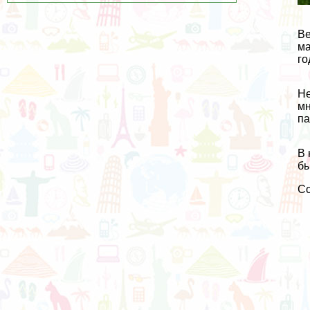
Ве
ма
го
Не
мн
па
В 
бы
С