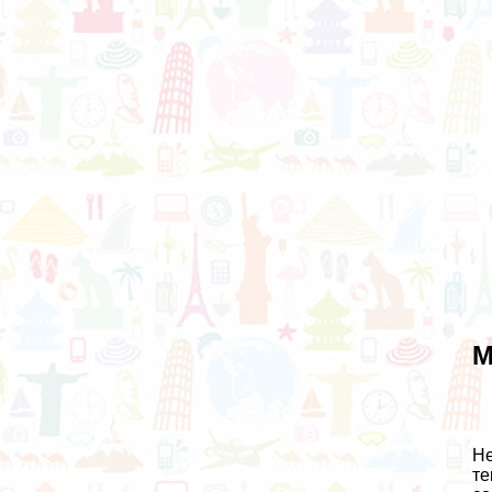
М
Не
те