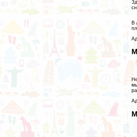
Зд
сн
В 
пл
Ад
М
Не
мы
ра
Ад
М