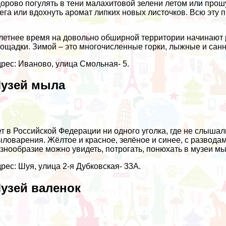
орово погулять в тени малахитовой зелени летом или про
ега или вдохнуть аромат липких новых листочков. Всю эту 
летнее время на довольно обширной территории начинают 
ощадки. Зимой – это многочисленные горки, лыжные и санн
рес: Иваново, улица Смольная- 5.
узей мыла
т в Российской Федерации ни одного уголка, где не слышал
ловарения. Жёлтое и красное, зелёное и синее, с развода
знообразие можно увидеть, потрогать, понюхать в музеи мы
рес: Шуя, улица 2-я Дубковская- 33А.
узей валенок