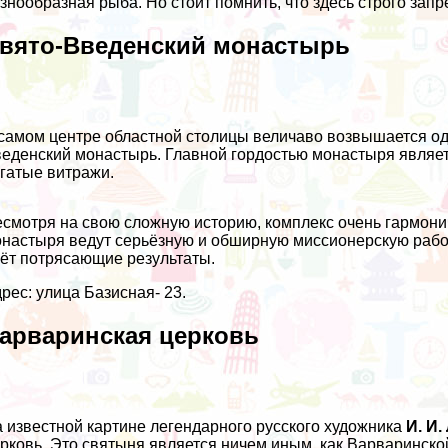
знообразная рыба. Но стоит помнить, что здесь строго запр
вято-Введенский монастырь
самом центре областной столицы величаво возвышается од
еденский монастырь. Главной гордостью монастыря являе
гатые витражи.
смотря на свою сложную историю, комплекс очень гармони
настыря ведут серьёзную и обширную миссионерскую рабо
ёт потрясающие результаты.
рес: улица Базисная- 23.
арваринская церковь
 известной картине легендарного русского художника
И. И.
рковь. Это святыня является ничем иным, как Варваринско