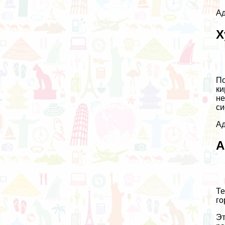
Ад
Х
По
ки
не
си
Ад
А
Те
го
Эт