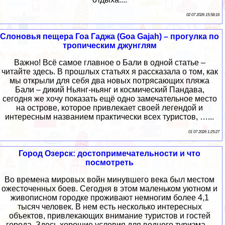
02 07 2026 15:58:16
Слоновья пещера Гоа Гаджа (Goa Gajah) – прогулка по
тропическим джунглям
Важно! Всё самое главное о Бали в одной статье –
читайте здесь. В прошлых статьях я рассказала о том, как
мы открыли для себя два новых потрясающих пляжа
Бали – дикий Ньянг-ньянг и космический Пандава,
сегодня же хочу показать ещё одно замечательное место
на острове, которое привлекает своей легендой и
интересным названием практически всех туристов, …...
01 07 2026 1:25:27
Город Озерск: достопримечательности и что
посмотреть
Во времена мировых войн минувшего века был местом
ожесточенных боев. Сегодня в этом маленьком уютном и
живописном городке проживают немногим более 4,1
тысяч человек. В нем есть несколько интересных
объектов, привлекающих внимание туристов и гостей
города. Здесь хорошие условия для водного туризма....