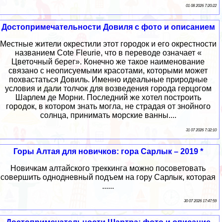
01 08 2026 7:20:22
Достопримечательности Довиля с фото и описанием
Местные жители окрестили этот городок и его окрестности
названием Cote Fleurie, что в переводе означает «
Цветочный берег». Конечно же такое наименование
связано с неописуемыми красотами, которыми может
похвастаться Довиль. Именно идеальные природные
условия и дали толчок для возведения города герцогом
Шарлем де Морни. Последний же хотел построить
городок, в котором знать могла, не страдая от знойного
солнца, принимать морские ванны....
31 07 2026 7:32:10
Горы Алтая для новичков: гора Сарлык – 2019 *
Новичкам алтайского треккинга можно посоветовать
совершить однодневный подъем на гору Сарлык, которая
......
30 07 2026 17:47:59