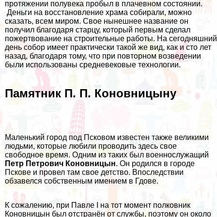
протяжении полувека пробыл в плачевном состоянии.
Деньги на восстановление храма собирали, можно
сказать, всем миром. Свое нынешнее название он
получил благодаря старцу, который первым сделал
пожертвование на строительные работы. На сегодняшний
день собор имеет практически такой же вид, как и сто лет
назад, благодаря тому, что при повторном возведении
были использованы средневековые технологии.
Памятник П. П. Коновницыну
Маленький город под Псковом известен также великими
людьми, которые любили проводить здесь свое
свободное время. Одним из таких был военнослужащий
Петр Петрович Коновницын
. Он родился в городе
Пскове и провел там свое детство. Впоследствии
обзавелся собственным имением в Гдове.
К сожалению, при Павле I на тот момент полковник
Коновницын был отстранён от службы, поэтому он около