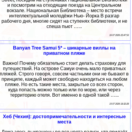
и посмотрим на отходящие поезда на Центральном
вокзале. Национальная Библиотека – место встречи
интеллектуальной молодёжи Нью- Йорка В разгар
рабочего дня, многие сидят на ступенях библиотеки, и не
спеша пьют …...
16 07 2026 22:47:53
Banyan Tree Samui 5* – шикарные виллы на
приватном пляже
Важно! Почему обязательно стоит делать страховку для
путешествий. На острове Самуи очень мало приватных
пляжей. Строго говоря, совсем частными они не бывают в
принципе, каждый может свободно находиться на любом
пляже. Но есть такие места, закрытые со всех сторон,
куда попасть можно только или по морю, или через
территорию отеля. Вот именно в одной такой …...
15 07 2026 18:32:28
Хеб (Чехия): достопримечательности и интересные
места
Дома здесь выкрашены во все цвета радуги, что придаёт