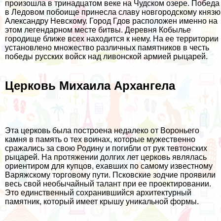
произошла в тринадцатом веке на Чудском озере. Победа
в Ледовом побоище принесла славу новгородскому князю
Александру Невскому. Город Гдов расположен именно на
этом легендарном месте битвы. Деревня Кобылье
городище ближе всех находится к нему. На ее территории
установлено множество различных памятников в честь
победы русских войск над ливонской армией рыцарей.
Церковь Михаила Архангела
Эта церковь была построена недалеко от Вороньего
камня в память о тех воинах, которые мужественно
сражались за свою Родину и погибли от рук тевтонских
рыцарей. На протяжении долгих лет церковь являлась
ориентиром для купцов, ехавших по самому известному
Варяжскому торговому пути. Псковские зодчие проявили
весь свой необычайный талант при ее проектировании.
Это единственный сохранившийся архитектурный
памятник, который имеет крышу уникальной формы.