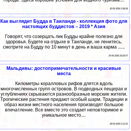
30 06 2026 2:58:28
Как выглядит Будда в Таиланде - коллекция фото для
настоящих буддистов – 2019 * Азия
Говорят, что созерцать лик Будды крайне полезно для
здоровья. Будете на отдыхе в Таиланде, не ленитесь,
смотрите на Будду по 10 минут в день и ваша карма ......
29 06 2026 20:20:57
Мальдивы: достопримечательности и красивые
места
Километры коралловых рифов длятся вдоль
многочисленных групп островов. В подводных пещерах и
углублениях скрываются разнообразные морские жители.
Тропические растения придают особый шарм. Традиции и
образ жизни местного населения производят большое
впечатление. Все вместе это создает неповторимое и
уникальное место....
28 06 2026 5:12:10