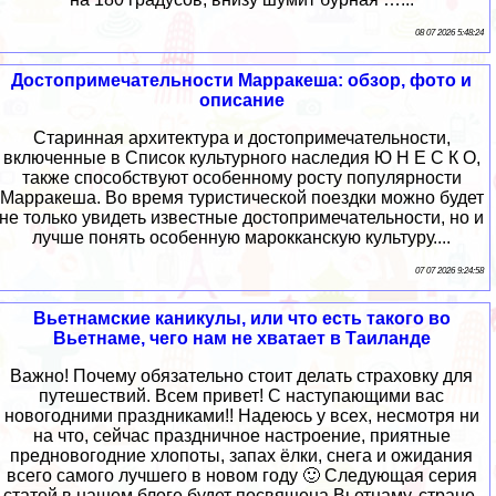
08 07 2026 5:48:24
Достопримечательности Марракеша: обзор, фото и
описание
Старинная архитектура и достопримечательности,
включенные в Список культурного наследия Ю Н Е С К О,
также способствуют особенному росту популярности
Марракеша. Во время туристической поездки можно будет
не только увидеть известные достопримечательности, но и
лучше понять особенную марокканскую культуру....
07 07 2026 9:24:58
Вьетнамские каникулы, или что есть такого во
Вьетнаме, чего нам не хватает в Таиланде
Важно! Почему обязательно стоит делать страховку для
путешествий. Всем привет! С наступающими вас
новогодними праздниками!! Надеюсь у всех, несмотря ни
на что, сейчас праздничное настроение, приятные
предновогодние хлопоты, запах ёлки, снега и ожидания
всего самого лучшего в новом году 🙂 Следующая серия
статей в нашем блоге будет посвящена Вьетнаму, стране,