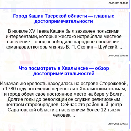
28 07 2026 21:49:30
Город Кашин Тверской области — главные
достопримечательности
В начале XVII века Кашин был захвачен польскими
интервентами, которые жестоко истребляли местное
население. Город освободило народное ополчение,
командовал которым князь В. П. Скопин – Шуйский....
27 07 2026 13:48:35
Что посмотреть в Хвалынске — обзор
достопримечательностей
Изначально крепость находилась на острове Сторожевой,
в 1780 году поселение перенесли к Хвалынским холмам,
и город обрел свое постоянное место на берегу Волги.
Долгие годы до революции он служил религиозным
центром старообрядцев. Сейчас это районный центр
Саратовской области с населением более 12 тысяч
человек....
26 07 2026 12:42:10