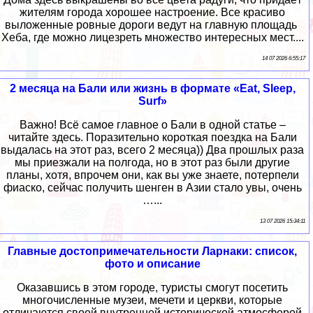
жителям города хорошее настроение. Все красиво
выложенные ровные дороги ведут на главную площадь
Хеба, где можно лицезреть множество интересных мест....
14 07 2026 6:55:17
2 месяца на Бали или жизнь в формате «Eat, Sleep,
Surf»
Важно! Всё самое главное о Бали в одной статье –
читайте здесь. Поразительно короткая поездка на Бали
выдалась на этот раз, всего 2 месяца)) Два прошлых раза
мы приезжали на полгода, но в этот раз были другие
планы, хотя, впрочем они, как вы уже знаете, потерпели
фиаско, сейчас получить шенген в Азии стало увы, очень
…...
13 07 2026 15:34:11
Главные достопримечательности Ларнаки: список,
фото и описание
Оказавшись в этом городе, туристы смогут посетить
многочисленные музеи, мечети и церкви, которые
отличаются своей внутренней исторической атмосферой