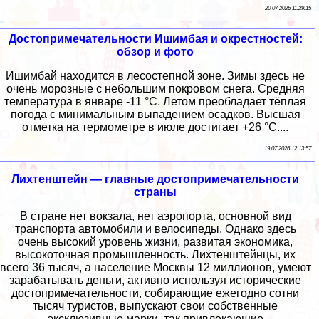
20 07 2026 11:29:15
Достопримечательности Ишимбая и окрестностей:
обзор и фото
Ишимбай находится в лесостепной зоне. Зимы здесь не
очень морозные с небольшим покровом снега. Средняя
температура в январе -11 °C. Летом преобладает тёплая
погода с минимальным выпадением осадков. Высшая
отметка на термометре в июле достигает +26 °C....
19 07 2026 12:13:57
Лихтенштейн — главные достопримечательности
страны
В стране нет вокзала, нет аэропорта, основной вид
транспорта автомобили и велосипеды. Однако здесь
очень высокий уровень жизни, развитая экономика,
высокоточная промышленность. Лихтенштейнцы, их
всего 36 тысяч, а население Москвы 12 миллионов, умеют
зарабатывать деньги, активно используя исторические
достопримечательности, собирающие ежегодно сотни
тысяч туристов, выпускают свои собственные
эксклюзивные марки, так привлекающие