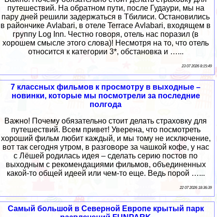
путешествий. На обратном пути, после Гудаури, мы на
пару дней решили задержаться в Тбилиси. Остановились
в райончике Avlabari, в отеле Terrace Avlabari, входящем в
группу Log Inn. Честно говоря, отель нас поразил (в
хорошем смысле этого слова)! Несмотря на то, что отель
относится к категории 3*, обстановка и …...
23 07 2026 8:15:49
7 классных фильмов к просмотру в выходные –
новинки, которые мы посмотрели за последние
полгода
Важно! Почему обязательно стоит делать страховку для
путешествий. Всем привет! Уверена, что посмотреть
хороший фильм любит каждый, и мы тому не исключение,
вот так сегодня утром, в разговоре за чашкой кофе, у нас
с Лёшей родилась идея – сделать серию постов по
выходным с рекомендациями фильмов, объединенных
какой-то общей идеей или чем-то еще. Ведь порой …...
22 07 2026 18:36:39
Самый большой в Северной Европе крытый парк