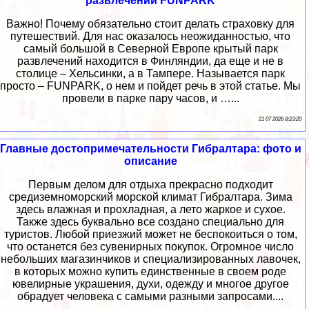
развлечений FUNPARK
Важно! Почему обязательно стоит делать страховку для
путешествий. Для нас оказалось неожиданностью, что
самый большой в Северной Европе крытый парк
развлечений находится в Финляндии, да еще и не в
столице – Хельсинки, а в Тампере. Называется парк
просто – FUNPARK, о нем и пойдет речь в этой статье. Мы
провели в парке пару часов, и …...
21 07 2026 8:23:20
Главные достопримечательности Гибралтара: фото и
описание
Первым делом для отдыха прекрасно подходит
средиземноморский морской климат Гибралтара. Зима
здесь влажная и прохладная, а лето жаркое и сухое.
Также здесь буквально все создано специально для
туристов. Любой приезжий может не беспокоиться о том,
что останется без сувенирных покупок. Огромное число
небольших магазинчиков и специализированных лавочек,
в которых можно купить единственные в своем роде
ювелирные украшения, духи, одежду и многое другое
обрадует человека с самыми разными запросами....