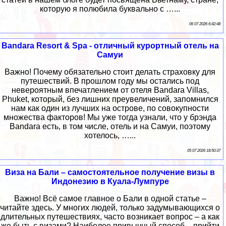
которую я полюбила буквально с …...
06 07 2026 6:42:48
Bandara Resort & Spa - отличный курортный отель на
Самуи
Важно! Почему обязательно стоит делать страховку для
путешествий. В прошлом году мы остались под
невероятным впечатлением от отеля Bandara Villas,
Phuket, который, без лишних преувеличений, запомнился
нам как один из лучших на острове, по совокупности
множества факторов! Мы уже тогда узнали, что у брэнда
Bandara есть, в том числе, отель и на Самуи, поэтому
хотелось, …...
05 07 2026 18:50:37
Виза на Бали – самостоятельное получение визы в
Индонезию в Куала-Лумпуре
Важно! Всё самое главное о Бали в одной статье –
читайте здесь. У многих людей, только задумывающихся о
длительных путешествиях, часто возникает вопрос – а как
же быть с визами? Наиболее привычный способ – прийти