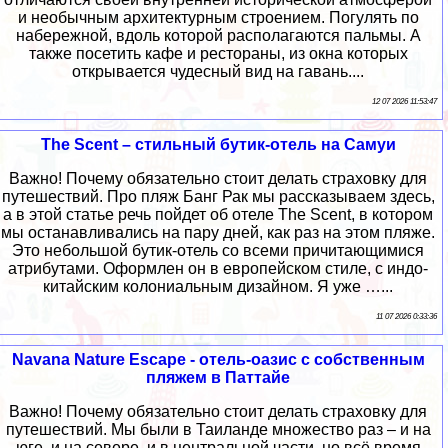
и необычным архитектурным строением. Погулять по
набережной, вдоль которой располагаются пальмы. А
также посетить кафе и рестораны, из окна которых
открывается чудесный вид на гавань....
12 07 2026 11:53:47
The Scent – стильный бутик-отель на Самуи
Важно! Почему обязательно стоит делать страховку для
путешествий. Про пляж Банг Рак мы рассказываем здесь,
а в этой статье речь пойдет об отеле The Scent, в котором
мы останавливались на пару дней, как раз на этом пляже.
Это небольшой бутик-отель со всеми причитающимися
атрибутами. Оформлен он в европейском стиле, с индо-
китайским колониальным дизайном. Я уже …...
11 07 2026 0:33:36
Navana Nature Escape - отель-оазис с собственным
пляжем в Паттайе
Важно! Почему обязательно стоит делать страховку для
путешествий. Мы были в Таиланде множество раз – и на
юге, и на севере, и в центральной части, но всё время