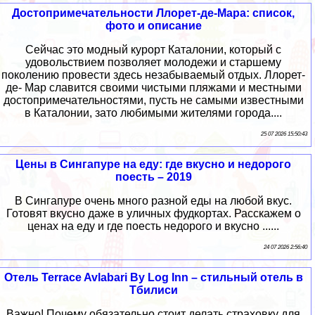
Достопримечательности Ллорет-де-Мара: список,
фото и описание
Сейчас это модный курорт Каталонии, который с
удовольствием позволяет молодежи и старшему
поколению провести здесь незабываемый отдых. Ллорет-
де- Мар славится своими чистыми пляжами и местными
достопримечательностями, пусть не самыми известными
в Каталонии, зато любимыми жителями города....
25 07 2026 15:50:43
Цены в Сингапуре на еду: где вкусно и недорого
поесть – 2019
В Сингапуре очень много разной еды на любой вкус.
Готовят вкусно даже в уличных фудкортах. Расскажем о
ценах на еду и где поесть недорого и вкусно ......
24 07 2026 2:56:40
Отель Terrace Avlabari By Log Inn – стильный отель в
Тбилиси
Важно! Почему обязательно стоит делать страховку для