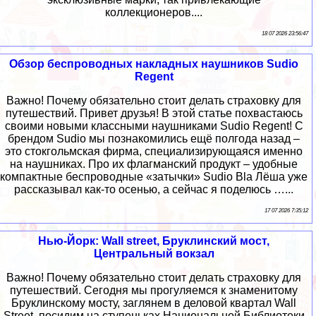
коллекционеров....
18 07 2026 23:56:47
Обзор беспроводных накладных наушников Sudio
Regent
Важно! Почему обязательно стоит делать страховку для
путешествий. Привет друзья! В этой статье похвастаюсь
своими новыми классными наушниками Sudio Regent! С
брендом Sudio мы познакомились ещё полгода назад –
это стокгольмская фирма, специализирующаяся именно
на наушниках. Про их флагманский продукт – удобные
компактные беспроводные «затычки» Sudio Bla Лёша уже
рассказывал как-то осенью, а сейчас я поделюсь …...
17 07 2026 7:35:12
Нью-Йорк: Wall street, Бруклинский мост,
Центральный вокзал
Важно! Почему обязательно стоит делать страховку для
путешествий. Сегодня мы прогуляемся к знаменитому
Бруклинскому мосту, заглянем в деловой квартал Wall
Street, посидим на ступеньках Национальной Библиотеки