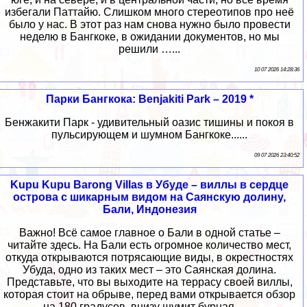
избегали Паттайю. Слишком много стереотипов про неё
было у нас. В этот раз нам снова нужно было провести
неделю в Бангкоке, в ожидании документов, но мы
решили …...
10 07 2026 14:28:36
Парки Бангкока: Benjakiti Park – 2019 *
Бенжакити Парк - удивительный оазис тишины и покоя в
пульсирующем и шумном Бангкоке......
09 07 2026 23:40:52
Kupu Kupu Barong Villas в Убуде – виллы в сердце
острова с шикарным видом на Саянскую долину,
Бали, Индонезия
Важно! Всё самое главное о Бали в одной статье –
читайте здесь. На Бали есть огромное количество мест,
откуда открываются потрясающие виды, в окрестностях
Убуда, одно из таких мест – это Саянская долина.
Представьте, что вы выходите на террасу своей виллы,
которая стоит на обрыве, перед вами открывается обзор
на 180 градусов, внизу шумит бурная …...