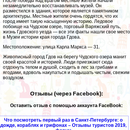
После победы над врагом местные жители начали
незамедлительно восстанавливать музей. Он
разместился в здания, которое является памятником
архитектуры. Местные жители очень гордятся, что их
город имеет такую насыщенную историю. Ледовое
побоище на Чудском озере, торговый Варяжский путь,
жизнь Гдовского уезда — все эти факты нашли свое место
в Музеи истории края города Гдова.
Местоположение: улица Карла Маркса — 31.
Живописный город Гдов на берегу Чудского озера манит
своей красотой и историей. Люди приезжают сюда
отдохнуть телом и душой, сходить в лес за грибами и
ягодами, вдоволь накупаться и подышать чистым, свежим
воздухом.
Отзывы (через Facebook):
Оставить отзыв с помощью аккаунта FaceBook:
Что посмотреть первый раз в Санкт-Петербурге: о
дожде, кораблях и грифонах – Отзывы туристов 2019,