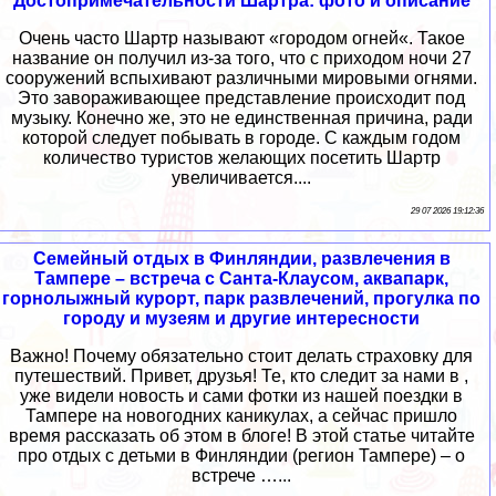
Достопримечательности Шартра: фото и описание
Очень часто Шартр называют «городом огней«. Такое
название он получил из-за того, что с приходом ночи 27
сооружений вспыхивают различными мировыми огнями.
Это завораживающее представление происходит под
музыку. Конечно же, это не единственная причина, ради
которой следует побывать в городе. С каждым годом
количество туристов желающих посетить Шартр
увеличивается....
29 07 2026 19:12:36
Семейный отдых в Финляндии, развлечения в
Тампере – встреча с Санта-Клаусом, аквапарк,
горнолыжный курорт, парк развлечений, прогулка по
городу и музеям и другие интересности
Важно! Почему обязательно стоит делать страховку для
путешествий. Привет, друзья! Те, кто следит за нами в ,
уже видели новость и сами фотки из нашей поездки в
Тампере на новогодних каникулах, а сейчас пришло
время рассказать об этом в блоге! В этой статье читайте
про отдых с детьми в Финляндии (регион Тампере) – о
встрече …...