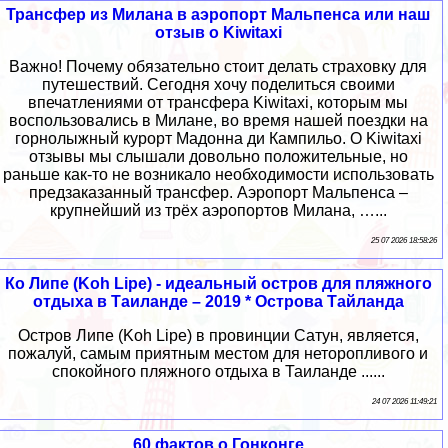
Трансфер из Милана в аэропорт Мальпенса или наш
отзыв о Kiwitaxi
Важно! Почему обязательно стоит делать страховку для
путешествий. Сегодня хочу поделиться своими
впечатлениями от трансфера Kiwitaxi, которым мы
воспользовались в Милане, во время нашей поездки на
горнолыжный курорт Мадонна ди Кампильо. О Kiwitaxi
отзывы мы слышали довольно положительные, но
раньше как-то не возникало необходимости использовать
предзаказанный трансфер. Аэропорт Мальпенса –
крупнейший из трёх аэропортов Милана, …...
25 07 2026 18:58:26
Ко Липе (Koh Lipe) - идеальный остров для пляжного
отдыха в Таиланде – 2019 * Острова Тайланда
Остров Липе (Koh Lipe) в провинции Сатун, является,
пожалуй, самым приятным местом для неторопливого и
спокойного пляжного отдыха в Таиланде ......
24 07 2026 11:49:21
60 фактов о Гонконге