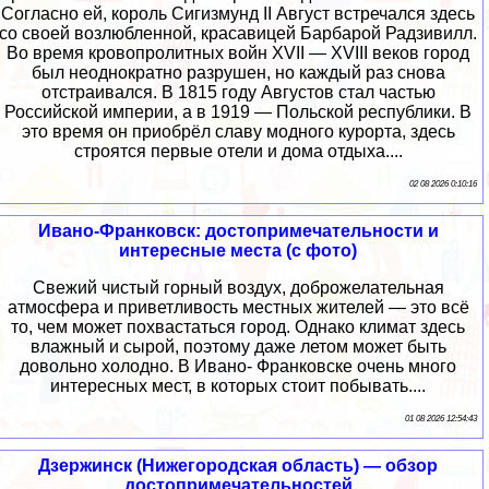
Согласно ей, король Сигизмунд II Август встречался здесь
со своей возлюбленной, красавицей Барбарой Радзивилл.
Во время кровопролитных войн XVII — XVIII веков город
был неоднократно разрушен, но каждый раз снова
отстраивался. В 1815 году Августов стал частью
Российской империи, а в 1919 — Польской республики. В
это время он приобрёл славу модного курорта, здесь
строятся первые отели и дома отдыха....
02 08 2026 0:10:16
Ивано-Франковск: достопримечательности и
интересные места (с фото)
Свежий чистый горный воздух, доброжелательная
атмосфера и приветливость местных жителей — это всё
то, чем может похвастаться город. Однако климат здесь
влажный и сырой, поэтому даже летом может быть
довольно холодно. В Ивано- Франковске очень много
интересных мест, в которых стоит побывать....
01 08 2026 12:54:43
Дзержинск (Нижегородская область) — обзор
достопримечательностей