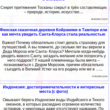
Секрет притяжения Тосканы сокрыт в трёх составляющих
– природе, истории, искусстве....
08 08 2026 17:12:19
Финская сказочная деревня Койрамяки в Тампере или
как мечта увидеть Санта-Клауса стала реальностью
Важно! Почему обязательно стоит делать страховку для
путешествий. А вы помните, до скольки лет вы верили в
Деда Мороза или Санта- Клауса? Мечтали когда-нибудь
увидеть живого Санту, загадать желание или попросить у
него подарок? У нашей племянницы была мечта –
познакомиться с Дедом Морозом, причем обязательно
съездить в Великий Устюг на его родину или же в …...
07 08 2026 6:15:54
Индонезия: достопримечательности и интересные
места (с фото)
Омывают берега Индонезии воды Индийского и Тихого
океанов, в которых раскидано огромное количество
островов, у некоторых даже отсутствуют названия. По