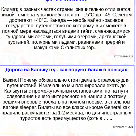
Климат, в разных частях страны, значительно отличается:
зимой температуры колеблются от –15°C до –45°C, летом
достигают +40°C. Канада — необычайно красивое
государство, путешествуя по которому, вы сможете в
полной мере насладиться видами тайги, сменяющимися
тундровыми лесами, голубыми озерами, арктической
пустыней, полярными льдами, равнинами прерий и
макушками Скалистых гор....
27 07 2026 6:42:22
Дорога на Калькутту - как воруют багаж в поездах
Важно! Почему обязательно стоит делать страховку для
путешествий. Изначально мы планировали ехать до
Калькутты с промежуточными остановками, но на пути
следования ничего интересного не нашли и поэтому
решили впервые поехать на ночном поезде, в спальном
вагоне sleeper. Билеты во все классы кроме General как
правило раскупаются за 1-2 месяца, но для иностранных
туристов есть преимущество (хоть в …...
26 07 2026 11:13:45