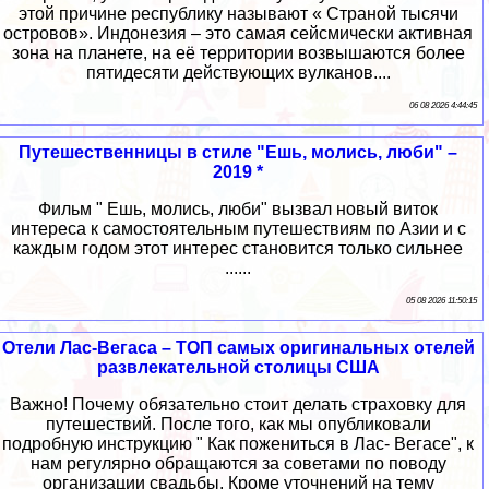
этой причине республику называют « Страной тысячи
островов». Индонезия – это самая сейсмически активная
зона на планете, на её территории возвышаются более
пятидесяти действующих вулканов....
06 08 2026 4:44:45
Путешественницы в стиле "Ешь, молись, люби" –
2019 *
Фильм " Ешь, молись, люби" вызвал новый виток
интереса к самостоятельным путешествиям по Азии и с
каждым годом этот интерес становится только сильнее
......
05 08 2026 11:50:15
Отели Лас-Вегаса – ТОП самых оригинальных отелей
развлекательной столицы США
Важно! Почему обязательно стоит делать страховку для
путешествий. После того, как мы опубликовали
подробную инструкцию " Как пожениться в Лас- Вегасе", к
нам регулярно обращаются за советами по поводу
организации свадьбы. Кроме уточнений на тему