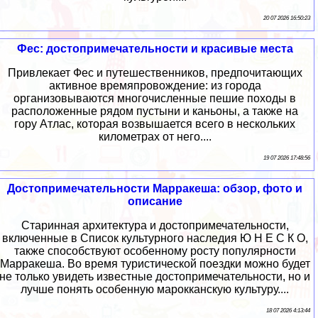
20 07 2026 16:50:23
Фес: достопримечательности и красивые места
Привлекает Фес и путешественников, предпочитающих
активное времяпровождение: из города
организовываются многочисленные пешие походы в
расположенные рядом пустыни и каньоны, а также на
гору Атлас, которая возвышается всего в нескольких
километрах от него....
19 07 2026 17:48:56
Достопримечательности Марракеша: обзор, фото и
описание
Старинная архитектура и достопримечательности,
включенные в Список культурного наследия Ю Н Е С К О,
также способствуют особенному росту популярности
Марракеша. Во время туристической поездки можно будет
не только увидеть известные достопримечательности, но и
лучше понять особенную марокканскую культуру....
18 07 2026 4:13:44