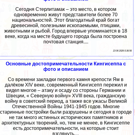
Сегодня Стерлитамак – это место, в котором
одновременно живут представители более 70
национальностей. Этот благодатный край богат
древесиной, полезными ископаемыми, птицами,
животными и рыбой. Город впервые упоминается в 18
веке, когда на месте будущего города была построена
почтовая станция....
23 06 2026 0:36:56
Основные достопримечательности Кингисеппа с
фото и описанием
Со времени закладки первого камня крепости Ям в
далёком XIV веке, современный Кингисепп пережил и
видел многое – атаку и осаду со стороны Германии и
Швеции, « Северную войну» XVIII века, гражданскую
войну в советский период, а также все ужасы Великой
Отечественной Войны 1941-1945 годов. Многие
старинные постройки были разрушены и сегодня в городе
не так много истинных исторических памятников и
архитектурных творений, но, тем не менее, в Кингисеппе
есть достопримечательности, на которые стоит
взглянуть....