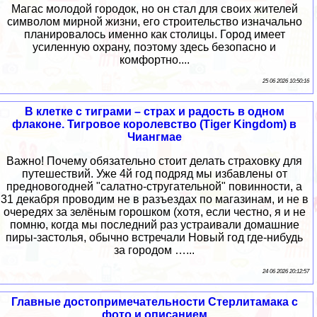
Магас молодой городок, но он стал для своих жителей
символом мирной жизни, его строительство изначально
планировалось именно как столицы. Город имеет
усиленную охрану, поэтому здесь безопасно и
комфортно....
25 06 2026 10:50:16
В клетке с тиграми – страх и радость в одном
флаконе. Тигровое королевство (Tiger Kingdom) в
Чиангмае
Важно! Почему обязательно стоит делать страховку для
путешествий. Уже 4й год подряд мы избавлены от
предновогодней "салатно-стругательной" повинности, а
31 декабря проводим не в разъездах по магазинам, и не в
очередях за зелёным горошком (хотя, если честно, я и не
помню, когда мы последний раз устраивали домашние
пиры-застолья, обычно встречали Новый год где-нибудь
за городом …...
24 06 2026 20:12:57
Главные достопримечательности Стерлитамака с
фото и описанием