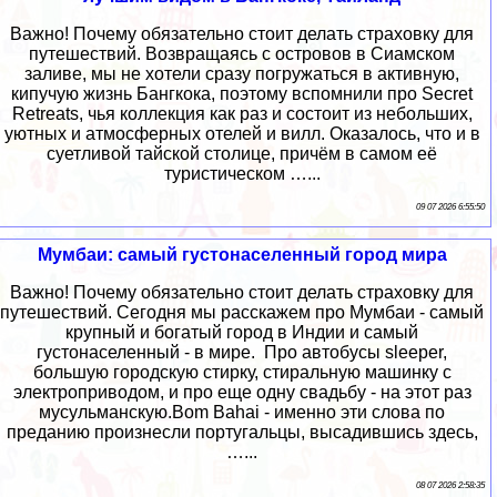
Важно! Почему обязательно стоит делать страховку для
путешествий. Возвращаясь с островов в Сиамском
заливе, мы не хотели сразу погружаться в активную,
кипучую жизнь Бангкока, поэтому вспомнили про Secret
Retreats, чья коллекция как раз и состоит из небольших,
уютных и атмосферных отелей и вилл. Оказалось, что и в
суетливой тайской столице, причём в самом её
туристическом …...
09 07 2026 6:55:50
Мумбаи: самый густонаселенный город мира
Важно! Почему обязательно стоит делать страховку для
путешествий. Сегодня мы расскажем про Мумбаи - самый
крупный и богатый город в Индии и самый
густонаселенный - в мире. Про автобусы sleeper,
большую городскую стирку, стиральную машинку с
электроприводом, и про еще одну свадьбу - на этот раз
мусульманскую.Bom Bahai - именно эти слова по
преданию произнесли португальцы, высадившись здесь,
…...
08 07 2026 2:58:35