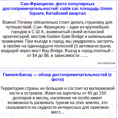
Сан-Франциско, фото популярных
достопримечательностей: cable car, площадь Union
Square, Китайский квартал
Важно! Почему обязательно стоит делать страховку для
путешествий. Сан- Франциско – один из крупнейших
городов в С Ш А, знаменитый своей испанской
архитектурой, мостом Golden Gate Bridge и кабельными
трамваями. При въезде в город, мы умудрились застрять
в пробке на одиннадцати-полосной (!) автомагистрали,
ведущей через мост Bay Bridge. Въезд в город платный –
от $4 до $6, в зависимости …...
05 07 2026 20:23:40
Гвинея-Бисау — обзор достопримечательностей (с
фото)
Территория страны не большая и состоит из материковой
части и островов. Живя на зарплаты от 40 до 150
долларов в месяц, население не особо имеет
возможность развивать туризм на этих землях, это
сказывается на скудности интересных для приезжих
мест....