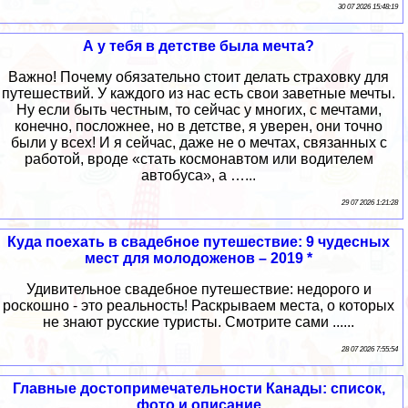
30 07 2026 15:48:19
А у тебя в детстве была мечта?
Важно! Почему обязательно стоит делать страховку для
путешествий. У каждого из нас есть свои заветные мечты.
Ну если быть честным, то сейчас у многих, с мечтами,
конечно, посложнее, но в детстве, я уверен, они точно
были у всех! И я сейчас, даже не о мечтах, связанных с
работой, вроде «стать космонавтом или водителем
автобуса», а …...
29 07 2026 1:21:28
Куда поехать в свадебное путешествие: 9 чудесных
мест для молодоженов – 2019 *
Удивительное свадебное путешествие: недорого и
роскошно - это реальность! Раскрываем места, о которых
не знают русские туристы. Смотрите сами ......
28 07 2026 7:55:54
Главные достопримечательности Канады: список,
фото и описание