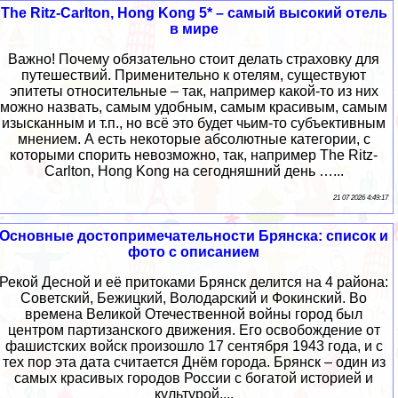
The Ritz-Carlton, Hong Kong 5* – самый высокий отель
в мире
Важно! Почему обязательно стоит делать страховку для
путешествий. Применительно к отелям, существуют
эпитеты относительные – так, например какой-то из них
можно назвать, самым удобным, самым красивым, самым
изысканным и т.п., но всё это будет чьим-то субъективным
мнением. А есть некоторые абсолютные категории, с
которыми спорить невозможно, так, например The Ritz-
Carlton, Hong Kong на сегодняшний день …...
21 07 2026 4:49:17
Основные достопримечательности Брянска: список и
фото с описанием
Рекой Десной и её притоками Брянск делится на 4 района:
Советский, Бежицкий, Володарский и Фокинский. Во
времена Великой Отечественной войны город был
центром партизанского движения. Его освобождение от
фашистских войск произошло 17 сентября 1943 года, и с
тех пор эта дата считается Днём города. Брянск – один из
самых красивых городов России с богатой историей и
культурой....