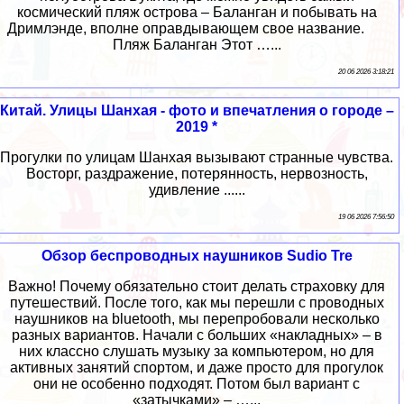
космический пляж острова – Баланган и побывать на
Дримлэнде, вполне оправдывающем свое название.
Пляж Баланган Этот …...
20 06 2026 3:18:21
Китай. Улицы Шанхая - фото и впечатления о городе –
2019 *
Прогулки по улицам Шанхая вызывают странные чувства.
Восторг, раздражение, потерянность, нервозность,
удивление ......
19 06 2026 7:56:50
Обзор беспроводных наушников Sudio Tre
Важно! Почему обязательно стоит делать страховку для
путешествий. После того, как мы перешли с проводных
наушников на bluetooth, мы перепробовали несколько
разных вариантов. Начали с больших «накладных» – в
них классно слушать музыку за компьютером, но для
активных занятий спортом, и даже просто для прогулок
они не особенно подходят. Потом был вариант с
«затычками» – …...