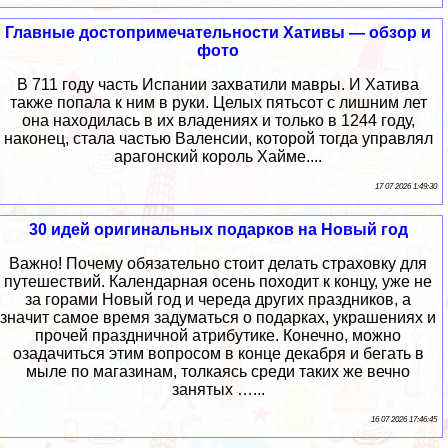
Главные достопримечательности Хативы — обзор и
фото
В 711 году часть Испании захватили мавры. И Хатива
также попала к ним в руки. Целых пятьсот с лишним лет
она находилась в их владениях и только в 1244 году,
наконец, стала частью Валенсии, которой тогда управлял
арагонский король Хайме....
17 07 2026 1:49:30
30 идей оригинальных подарков на Новый год
Важно! Почему обязательно стоит делать страховку для
путешествий. Календарная осень походит к концу, уже не
за горами Новый год и череда других праздников, а
значит самое время задуматься о подарках, украшениях и
прочей праздничной атрибутике. Конечно, можно
озадачиться этим вопросом в конце декабря и бегать в
мыле по магазинам, толкаясь среди таких же вечно
занятых …...
16 07 2026 17:46:45