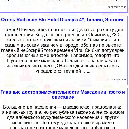
02 07 2026 3:35:53
Отель Radisson Blu Hotel Olumpia 4*, Таллин, Эстония
Важно! Почему обязательно стоит делать страховку для
путешествий. Когда-то, построенный к Олимпиаде'80,
отель с соответствующим названием Олимпия, стал
самым высоким зданием в городе, обогнав по высоте
главный небоскрёб того времени Viru. Он был популярен
среди многих знаменитостей, например, говорят что
Пугачёва, приезжавшая в Таллин останавливалась
исключительно в нём 🙂 На сегодняшний день отель
управляется группой …...
01 07 2026 7:57:32
Главные достопримечательности Македонии: фото и
описание
Большинство населения — македонская православная
этническая группа, но республика также является домом
для албанского мусульманского населения и других
меньшинств. Поэтому здесь так ярко выражено
прекрасное сочетание македонского, албанского,