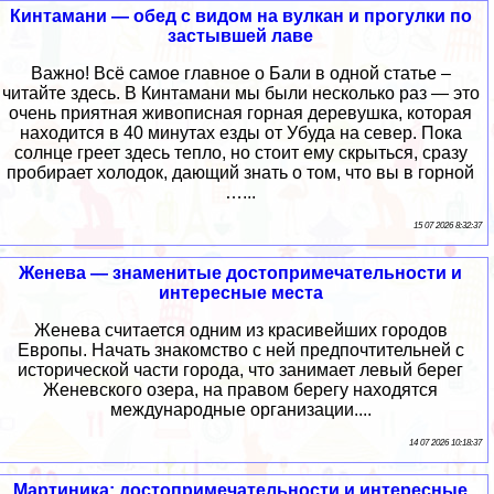
Кинтамани — обед с видом на вулкан и прогулки по
застывшей лаве
Важно! Всё самое главное о Бали в одной статье –
читайте здесь. В Кинтамани мы были несколько раз — это
очень приятная живописная горная деревушка, которая
находится в 40 минутах езды от Убуда на север. Пока
солнце греет здесь тепло, но стоит ему скрыться, сразу
пробирает холодок, дающий знать о том, что вы в горной
…...
15 07 2026 8:32:37
Женева — знаменитые достопримечательности и
интересные места
Женева считается одним из красивейших городов
Европы. Начать знакомство с ней предпочтительней с
исторической части города, что занимает левый берег
Женевского озера, на правом берегу находятся
международные организации....
14 07 2026 10:18:37
Мартиника: достопримечательности и интересные