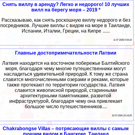
Снять виллу в аренду? Легко и недорого! 10 лучших
вилл на берегу моря – 2019 *
Рассказываю, как снять роскошную виллу недорого и без
посредников. Лучшие виллы с видом на море в Таиланде,
Испании, Италии, Греции, на Кипре ......
11 07 2026 0:54:33
Главные достопримечательности Латвии
Латвия находится на восточном побережье Балтийского
моря, благодаря чему многие путешественники могут
насладиться удивительной природой. К тому же страна
славится многочисленными озерами и реками, которые
также протекают по территории государства. Латвия
славится живописной природой, старинными
архитектурными памятниками, развитой
инфраструктурой, благодаря чему она привлекает
большое число путешественников....
10 07 2026 22:14:20
Chakrabongse Villas – потрясающие виллы с самым
лучшим видом в Бангкоке, Таиланд