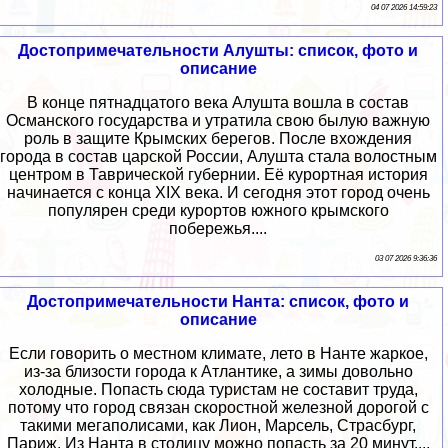
04 07 2026 14:59:23
Достопримечательности Алушты: список, фото и
описание
В конце пятнадцатого века Алушта вошла в состав
Османского государства и утратила свою былую важную
роль в защите Крымских берегов. После вхождения
города в состав царской России, Алушта стала волостным
центром в Таврической губернии. Её курортная история
начинается с конца XIX века. И сегодня этот город очень
популярен среди курортов южного крымского
побережья....
03 07 2026 9:36:36
Достопримечательности Нанта: список, фото и
описание
Если говорить о местном климате, лето в Нанте жаркое,
из-за близости города к Атлантике, а зимы довольно
холодные. Попасть сюда туристам не составит труда,
потому что город связан скоростной железной дорогой с
такими мегаполисами, как Лион, Марсель, Страсбург,
Париж. Из Нанта в столицу можно попасть за 20 минут....