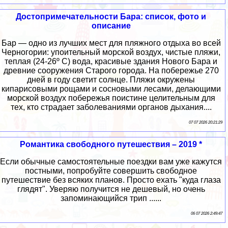
Достопримечательности Бара: список, фото и
описание
Бар — одно из лучших мест для пляжного отдыха во всей
Черногории: упоительный морской воздух, чистые пляжи,
теплая (24-26º С) вода, красивые здания Нового Бара и
древние сооружения Старого города. На побережье 270
дней в году светит солнце. Пляжи окружены
кипарисовыми рощами и сосновыми лесами, делающими
морской воздух побережья поистине целительным для
тех, кто страдает заболеваниями органов дыхания....
07 07 2026 20:21:29
Романтика свободного путешествия – 2019 *
Если обычные самостоятельные поездки вам уже кажутся
постными, попробуйте совершить свободное
путешествие без всяких планов. Просто ехать "куда глаза
глядят". Уверяю получится не дешевый, но очень
запоминающийся трип ......
06 07 2026 2:49:47