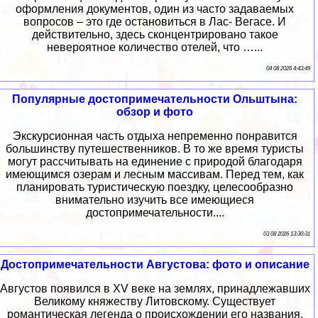
оформления документов, один из часто задаваемых
вопросов – это где остановиться в Лас- Вегасе. И
действительно, здесь сконцентрировано такое
невероятное количество отелей, что …...
04 08 2026 4:43:49
Популярные достопримечательности Ольштына:
обзор и фото
Экскурсионная часть отдыха непременно понравится
большинству путешественников. В то же время туристы
могут рассчитывать на единение с природой благодаря
имеющимся озерам и лесным массивам. Перед тем, как
планировать туристическую поездку, целесообразно
внимательно изучить все имеющиеся
достопримечательности....
03 08 2026 13:30:31
Достопримечательности Августова: фото и описание
Августов появился в XV веке на землях, принадлежавших
Великому княжеству Литовскому. Существует
романтическая легенда о происхождении его названия.