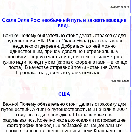
18 06 2026 23:22:13
Скала Элла Рок: необычный путь и захватывающие
виды
Важно! Почему обязательно стоит делать страховку для
путешествий. Ella Rock ( Скала Элла) располагается
недалеко от деревни. Добраться до неё можно
единственным, причем довольно нетривиальным
способом - первую часть пути, несколько километров,
нужно идти по ж/д путям (карта с координатами – в конце
поста). В качестве отправной точки - станция Элла
Прогулка эта довольно увлекательная - …...
17 06 2026 3:48:43
США
Важно! Почему обязательно стоит делать страховку для
путешествий. Активно путешествовать мы начали в 2007
году, но тогда о поездке в Штаты всерьез не
задумывались. Конечно нас вдохновляли потрясающие
фотографии природных пейзажей из национальных
парков, каньонов, долин, пустыни, реки Колорадо, но