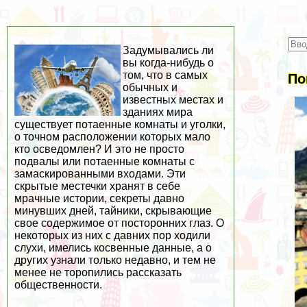
Задумывались ли
вы когда-нибудь о
том, что в самых
По
обычных и
известных местах и
зданиях мира
существует потаенные комнаты и уголки,
о точном расположении которых мало
кто осведомлен? И это не просто
подвалы или потаенные комнаты с
замаскированными входами. Эти
скрытые местечки хранят в себе
мрачные истории, секреты давно
минувших дней, тайники, скрывающие
свое содержимое от посторонних глаз. О
некоторых из них с давних пор ходили
слухи, имелись косвенные данные, а о
других узнали только недавно, и тем не
менее не торопились рассказать
общественности.