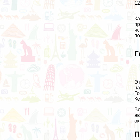
12
Ка
пр
ис
по
Г
Эт
на
Го
Ке
Во
ав
ок
П