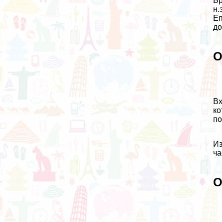
Бр
н.
Еп
до
О
Вх
ко
по
Из
ча
О