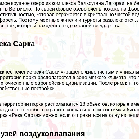
мое крупное озеро из комплекса Вальсугана Лагораи, на б
нтр Ветриоло. По своей форме озеро очень похоже на фьо
стительностью, которая отражается в кристально чистой во
форель. Поэтому местные жители и туристы развлекаются, л
остник, который находится под охраной государства.
ека Сарка
жнее течение реки Сарки украшено живописным и уникальн
рритория парка располагается в зоне мягкого климата, что
огочисленные европейские цивилизации. После римлян, гото
зяйственные постройки.
 территории парка располагается 18 объектов, которые им
л для того, чтобы сохранить уникальную экосистему и биол
рка «Река Сарка» можно, если отправиться на одну из пеши
узей воздухоплавания