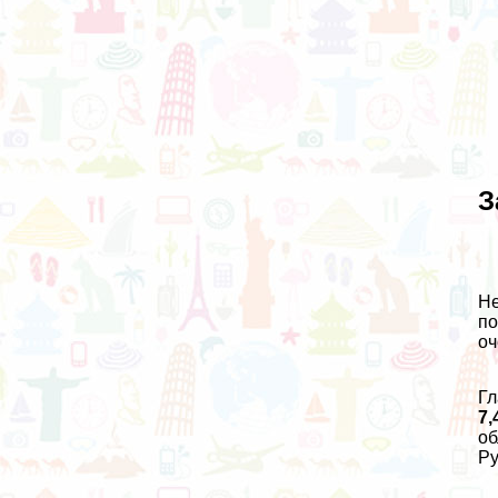
З
Не
по
оч
Гл
7,
об
Ру