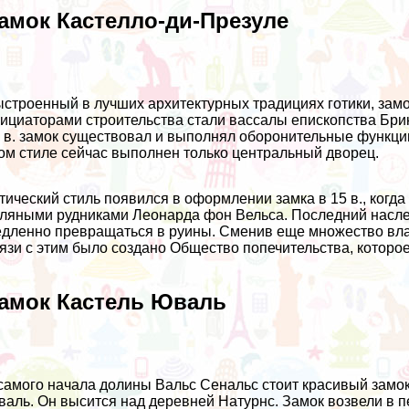
амок Кастелло-ди-Презуле
строенный в лучших архитектурных традициях готики, замо
ициаторами строительства стали вассалы епископства Бри
 в. замок существовал и выполнял оборонительные функци
ом стиле сейчас выполнен только центральный дворец.
тический стиль появился в оформлении замка в 15 в., ког
ляными рудниками Леонарда фон Вельса. Последний наследн
дленно превращаться в руины. Сменив еще множество влад
язи с этим было создано Общество попечительства, которое
амок Кастель Юваль
самого начала долины Вальс Сенальс стоит красивый замок
аль. Он высится над деревней Натурнс. Замок возвели в п