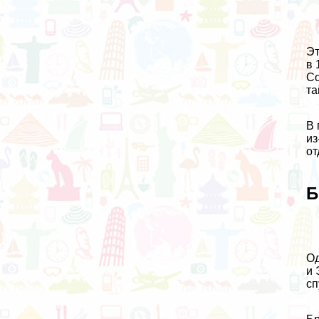
Эт
в 
Со
та
В 
из
от
Б
Од
и 
сп