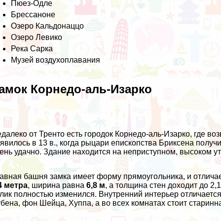
Пюез-Одле
Брессаноне
Озеро Кальдонаццо
Озеро Левико
Река Сарка
Музей воздухоплавания
амок Корнедо-аль-Изарко
далеко от Тренто есть городок Корнедо-аль-Изарко, где во
явилось в 13 в., когда рыцари епископства Бриксена получ
ень удачно. Здание находится на неприступном, высоком ут
авная башня замка имеет форму прямоугольника, и отлич
4 метра
, ширина равна
6,8 м
, а толщина стен доходит до 2,
лик полностью изменился. Внутренний интерьер отличается
бена, фон Шейца, Хуппа, а во всех комнатах стоит старинн