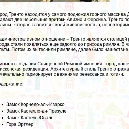
род Тренто находится у самого подножия горного массива 
адают две небольшие притоки Авизио и Ферсина. Тренто 
лины, которая славится своей живописностью, неповторим
административном отношении – Тренто является столицей 
рода стали появляться еще задолго до прихода римлян. В част
льты. Потом их вытеснили римляне, далее было нашествие 
момент создания Священной Римской империи, город вошел
ископская резиденция. Архитектурный стиль Тренто отража
мечательно гармонирует с веяниями ренессанса и готики.
одержание:
Замок Корнедо-аль-Изарко
Замок Кастелло-ди-Презуле
Замок Кастель Юваль
Гора Ортлер