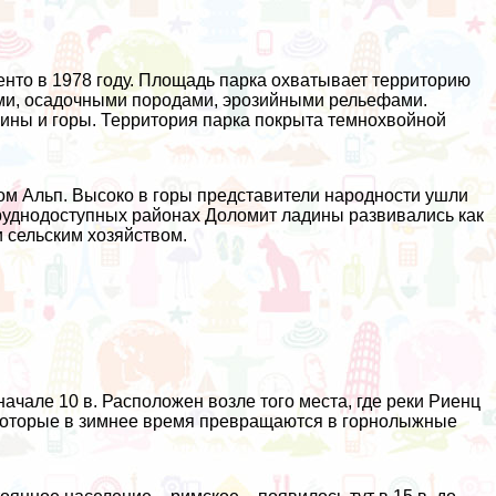
енто в 1978 году. Площадь парка охватывает территорию
ями, осадочными породами, эрозийными рельефами.
лины и горы. Территория парка покрыта темнохвойной
м Альп. Высоко в горы представители народности ушли
труднодоступных районах Доломит ладины развивались как
и сельским хозяйством.
ачале 10 в. Расположен возле того места, где реки Риенц
 которые в зимнее время превращаются в горнолыжные