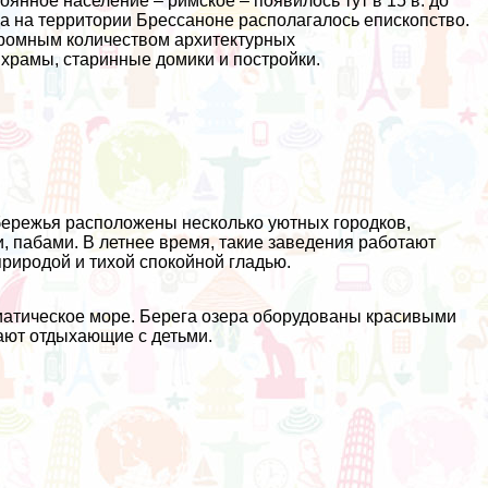
оянное население – римское – появилось тут в 15 в. до
ода на территории Брессаноне располагалось епископство.
громным количеством архитектурных
 храмы, старинные домики и постройки.
обережья расположены несколько уютных городков,
 пабами. В летнее время, такие заведения работают
риродой и тихой спокойной гладью.
риатическое море. Берега озера оборудованы красивыми
жают отдыхающие с детьми.