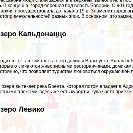
ессаноне люди стали заселять в верхнем палеолите, а пост
э. В конце 6 в. город перешел под власть Баварии. С 901 г
архия просуществовала до начала 19 в. Знаменит город о
стопримечательностей разных эпох. В основном, это замки,
зеро Кальдонаццо
одит в состав комплекса озер долины Вальсунга. Вдоль п
торые отличаются живописными ресторанчиками, домиками,
стоянно, что позволяет туристам любоваться окружающей п
 озера вытекает река Брента, которая потом впадает в Ад
стными пляжами, здесь же есть курорты, куда часто приез
зеро Левико