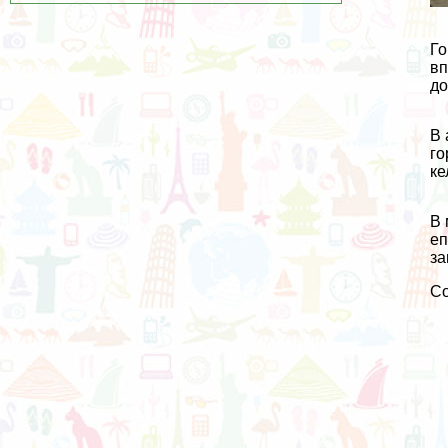
Го
вп
до
В 
го
ке
В 
еп
за
С