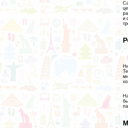
Са
це
ра
и 
тр
Р
Ни
Те
мн
хо
На
бы
па
М