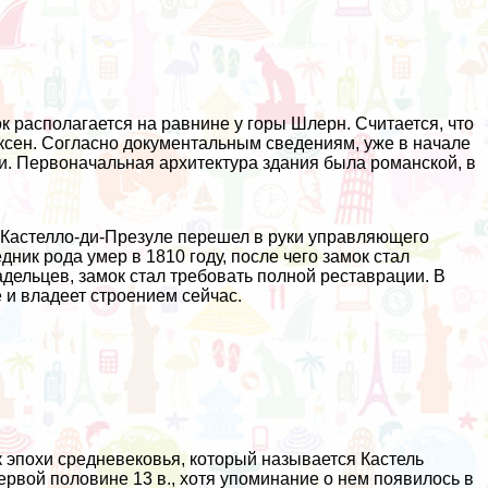
к располагается на равнине у горы Шлерн. Считается, что
ксен. Согласно документальным сведениям, уже в начале
и. Первоначальная архитектура здания была романской, в
да Кастелло-ди-Презуле перешел в руки управляющего
ик рода умер в 1810 году, после чего замок стал
ельцев, замок стал требовать полной реставрации. В
 и владеет строением сейчас.
 эпохи средневековья, который называется Кастель
ервой половине 13 в., хотя упоминание о нем появилось в