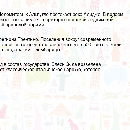
Доломитовых Альп, где протекает река Адидже. В водоем
полностью занимает территорию широкой ледниковой
ой природой, горами.
региона Трентино. Поселения вокруг современного
ности, точно установлено, что тут в 500 г. до н.э. жили
готов, а затем – ломбардцы.
 в состав государства. Здесь была возведена
ет классическое итальянское барокко, которое