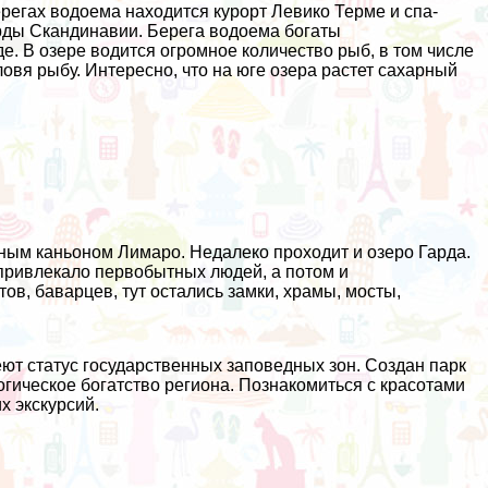
ерегах водоема находится курорт Левико Терме и спа-
рды Скандинавии. Берега водоема богаты
де. В озере водится огромное количество рыб, в том числе
овя рыбу. Интересно, что на юге озера растет сахарный
ым каньоном Лимаро. Недалеко проходит и озеро Гарда.
 привлекало первобытных людей, а потом и
в, баварцев, тут остались замки, храмы, мосты,
еют статус государственных заповедных зон. Создан парк
огическое богатство региона. Познакомиться с красотами
х экскурсий.