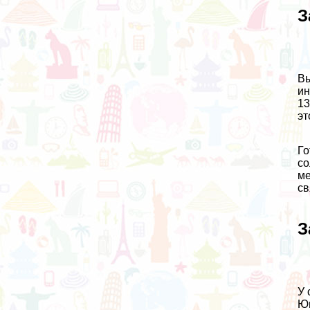
З
Вы
ин
13
эт
Го
со
ме
св
З
У 
Юв