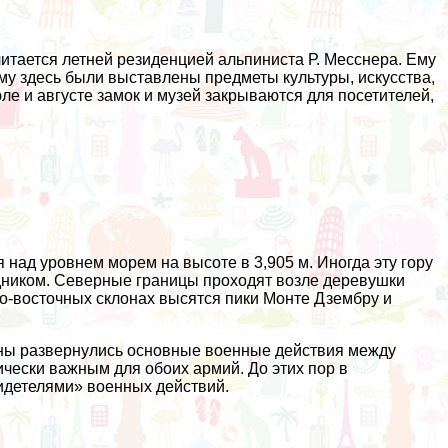
читается летней резиденцией альпиниста Р. Месснера. Ему
ому здесь были выставлены предметы культуры, искусства,
ле и августе замок и музей закрываются для посетителей,
 над уровнем морем на высоте в 3,905 м. Иногда эту гору
дником. Северные границы проходят возле деревушки
о-восточных склонах высятся пики Монте Дзембру и
йны развернулись основные военные действия между
ически важным для обоих армий. До этих пор в
видетелями» военных действий.