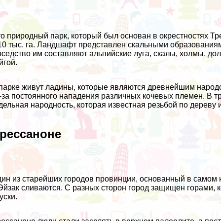
о природный парк, который был основан в окрестностях Тр
10 тыс. га. Ландшафт представлен скальными образовани
седство им составляют альпийские луга, скалы, холмы, до
йгой.
парке живут ладины, которые являются древнейшим народо
-за постоянного нападения различных кочевых племен. В 
дельная народность, которая известная резьбой по дереву 
рессаноне
ин из старейших городов провинции, основанный в самом н
Эйзак сливаются. С разных сторон город защищен горами,
уски.