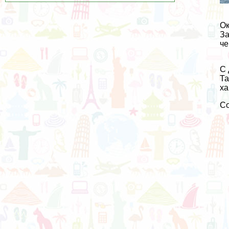
Ок
За
че
С 
Та
ха
С