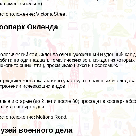
и самостоятельно).
стоположение: Victoria Street.
оопарк Окленда
ологический сад Окленла очень ухоженный и удобный как дл
збита на одиннадцать тематических зон, каждая из которы
екопитающих, птиц, пресмыкающихся и насекомых.
трудники зоопарка активно участвуют в научных исследова
хранении исчезающих видов.
лые и старые (до 2 лет и после 80) проходят в зоопарк а
ра и до четырех дня.
стоположение: Motions Road.
узей военного дела