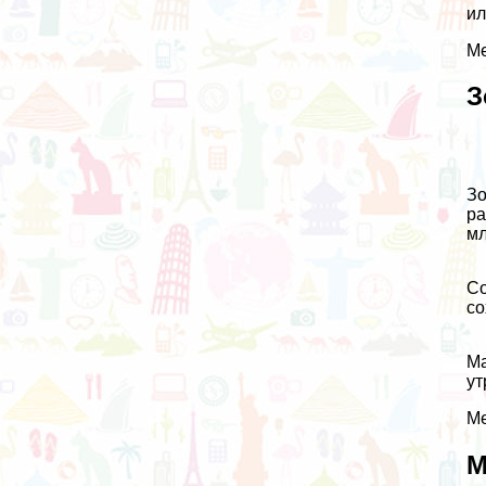
ил
Ме
З
Зо
ра
мл
Со
со
Ма
ут
Ме
М