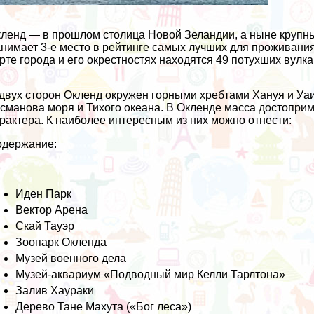
ленд — в прошлом столица Новой Зеландии, а ныне крупны
нимает 3-е место в рейтинге самых лучших для проживания 
рте города и его окрестностях находятся 49 потухших вулка
двух сторон Окленд окружен горными хребтами Хануя и У
сманова моря и Тихого океана. В Окленде масса достоприме
рактера. К наиболее интересным из них можно отнести:
одержание:
Иден Парк
Вектор Арена
Скай Тауэр
Зоопарк Окленда
Музей военного дела
Музей-аквариум «Подводный мир Келли Тарлтона»
Залив Хаураки
Дерево Тане Махута («Бог леса»)