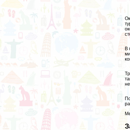
Ок
ту
ок
ст
В
ми
ко
Тр
та
не
По
ра
Ме
З