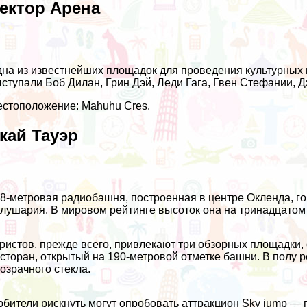
ектор Арена
на из известнейших площадок для проведения культурных 
ступали Боб Дилан, Грин Дэй, Леди Гага, Гвен Стефании, Д
стоположение: Mahuhu Cres.
кай Тауэр
8-метровая радиобашня, построенная в центре Окленда, г
лушария. В мировом рейтинге высоток она на тринадцатом
ристов, прежде всего, привлекают три обзорных площадки
сторан, открытый на 190-метровой отметке башни. В полу р
озрачного стекла.
бители рискнуть могут опробовать аттракцион Sky jump — 