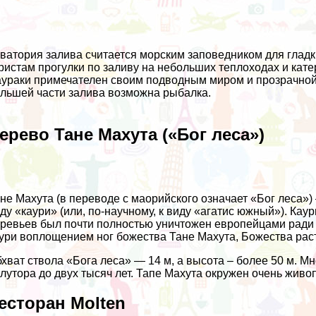
ватория залива считается морским заповедником для глад
ристам прогулки по заливу на небольших теплоходах и кат
ураки примечателен своим подводным миром и прозрачной 
льшей части залива возможна рыбалка.
ерево Тане Махута («Бог леса»)
не Махута (в переводе с маорийского означает «Бог леса»)
ду «каури» (или, по-научному, к виду «агатис южный»). Кау
ревьев был почти полностью уничтожен европейцами ради
ури воплощением ног божества Тане Махута, Божества раст
хват ствола «Бога леса» — 14 м, а высота – более 50 м. Мн
лутора до двух тысяч лет. Тапе Махута окружен очень жив
есторан Molten