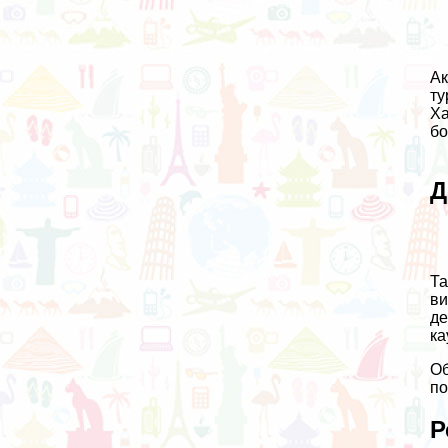
Ак
ту
Ха
бо
Д
Та
ви
де
ка
Об
по
Р