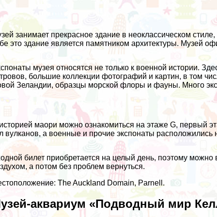
зей занимает прекрасное здание в неоклассическом стиле,
бе это здание является памятником архитектуры. Музей оф
спонаты музея относятся не только к военной истории. Зд
тровов, большие коллекции фотографий и картин, в том ч
вой Зеландии, образцы морской флоры и фауны. Много экс
историей маори можно ознакомиться на этаже G, первый эт
л вулканов, а военные и прочие экспонаты расположились 
одной билет приобретается на целый день, поэтому можно 
здухом, а потом без проблем вернуться.
стоположение: The Auckland Domain, Parnell.
узей-аквариум «Подводный мир Кел