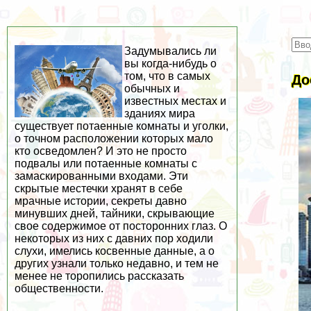
Задумывались ли
вы когда-нибудь о
том, что в самых
До
обычных и
известных местах и
зданиях мира
существует потаенные комнаты и уголки,
о точном расположении которых мало
кто осведомлен? И это не просто
подвалы или потаенные комнаты с
замаскированными входами. Эти
скрытые местечки хранят в себе
мрачные истории, секреты давно
минувших дней, тайники, скрывающие
свое содержимое от посторонних глаз. О
некоторых из них с давних пор ходили
слухи, имелись косвенные данные, а о
других узнали только недавно, и тем не
менее не торопились рассказать
общественности.