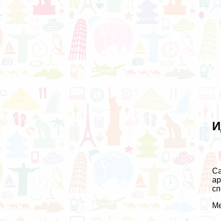
И
Са
ар
сп
Ме