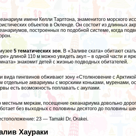
еанариум имени Келли Тарлтона, знаменитого морского ис
ристических объектов в Окленде. Он состоит из длинных ак
еанариумов, построенных по подобной системе, когда подв
орон.
 музее
5 тематических зон
. В «Заливе ската» обитают ска
ре» длиной 110 м можно увидеть акул – в одной части и яр
мната» знакомит детей с жизнью подводных обитателей.
и вида пингвинов обживают зону «Столкновение с Арктикой
м отдельные аквариумы с морскими коньками, муренами, о
рвы есть возможность поплавать с акулами.
 местным меркам, посещение океанариума довольно дорогое
ботает без выходных с половины десятого до половины ше
стоположение: 23 — Tamaki Dr, Orakei.
алив Хаураки