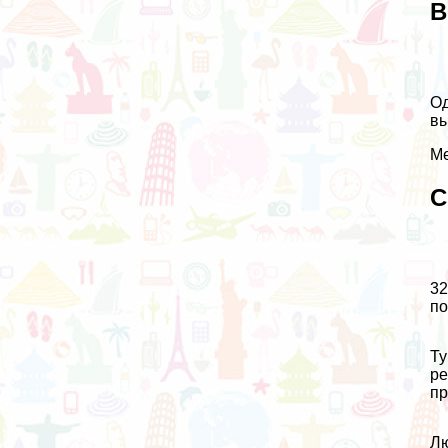
В
Од
вы
Ме
С
32
по
Ту
ре
пр
Лю