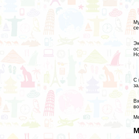
Му
се
Эк
ос
Но
С 
за
Вх
во
Ме
М