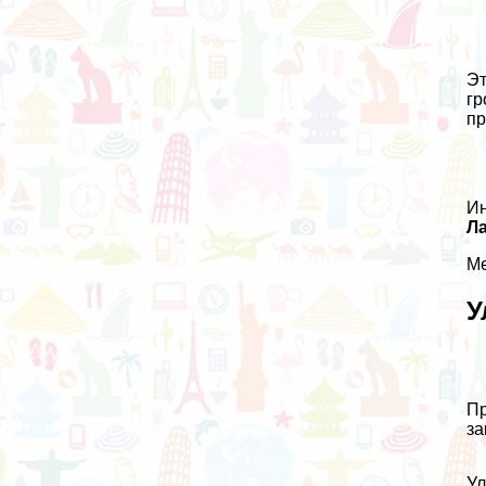
Эт
гр
пр
Ин
Л
Ме
У
Пр
за
Ул