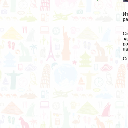
Ит
ра
Си
зд
ро
па
С