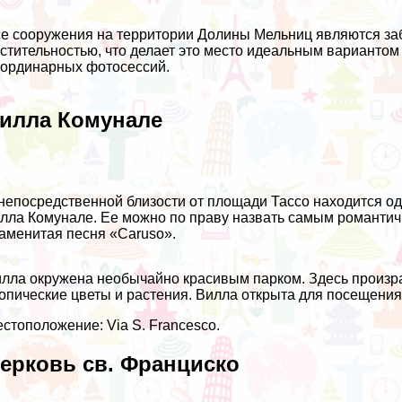
е сооружения на территории Долины Мельниц являются з
стительностью, что делает это место идеальным вариантом
ординарных фотосессий.
илла Комунале
непосредственной близости от площади Тассо находится о
лла Комунале. Ее можно по праву назвать самым романтич
аменитая песня «Caruso».
лла окружена необычайно красивым парком. Здесь произра
опические цветы и растения. Вилла открыта для посещени
стоположение: Via S. Francesco.
ерковь св. Франциско