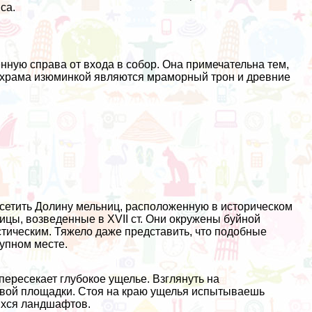
са.
нную справа от входа в собор. Она примечательна тем,
ве храма изюминкой являются мраморный трон и древние
сетить Долину мельниц, расположенную в историческом
ицы, возведенные в XVII ст. Они окружены буйной
стическим. Тяжело даже представить, что подобные
упном месте.
пересекает глубокое ущелье. Взглянуть на
овой площадки. Стоя на краю ущелья испытываешь
ихся ландшафтов.