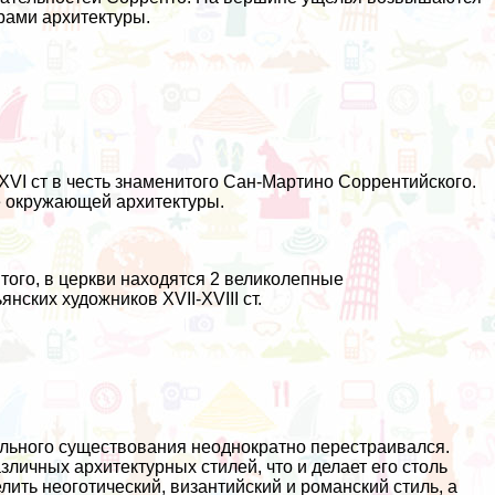
рами архитектуры.
XVI ст в честь знаменитого Сан-Мартино Соррентийского.
е окружающей архитектуры.
я
того, в церкви находятся 2 великолепные
нских художников XVII-XVIII ст.
ельного существования неоднократно перестраивался.
личных архитектурных стилей, что и делает его столь
ть неоготический, византийский и романский стиль, а