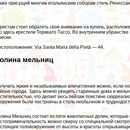
кже присущий многим итальянским соборам стиль Ренессан
ристам стоит обратить свое внимание на купель, расположе
о здесь крестили Торквато Тассо. Во внутреннем убранст
ески.
стоположение: Via Santa Maria della Pietà — 44.
олина мельниц
лучить яркие и незабываемые впечатления можно, если по
йоне города. Здесь можно увидеть старинные дома и мельн
стительностью, что делает весь пейзаж поистине сюрреали
оружения были построены в столь необычном и труднодост
лина Мельниц состоит из пяти живописных долин, которые 
стопримечательность можно сверху со специальной смотр
стоящее головокружение от высоты и красоты открывающ