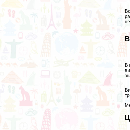
Вс
ра
не
В
В 
ви
зн
Ви
тр
Ме
Ц