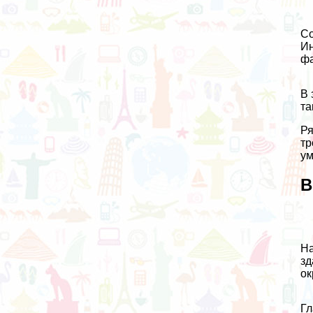
Со
Ин
фа
В 
та
Ря
тр
ум
В
На
зд
ок
Гл