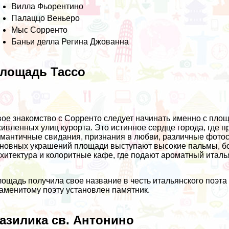
Вилла Фьорентино
Палаццо Веньеро
Мыс Сорренто
Баньи делла Регина Джованна
лощадь Тассо
ое знакомство с Сорренто следует начинать именно с площ
ивленных улиц курорта. Это истинное сердце города, где 
мантичные свидания, признания в любви, различные фотосе
новных украшений площади выступают высокие пальмы, б
хитектура и колоритные кафе, где подают ароматный италь
ощадь получила свое название в честь итальянского поэта 
аменитому поэту установлен памятник.
азилика св. Антонино