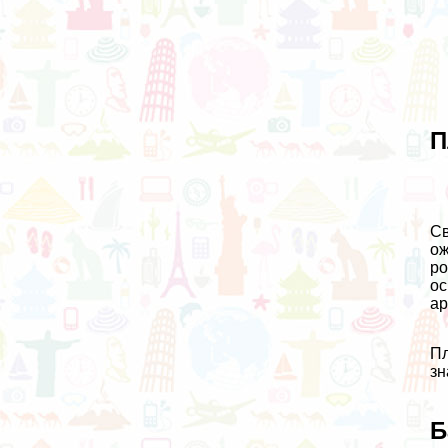
П
Св
ож
ро
ос
ар
Пл
зн
Б