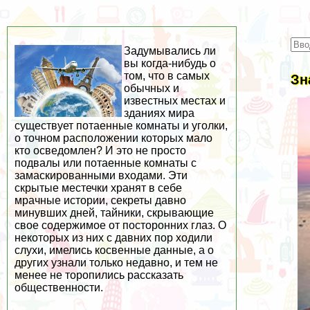
Задумывались ли
вы когда-нибудь о
том, что в самых
Зн
обычных и
известных местах и
зданиях мира
существует потаенные комнаты и уголки,
о точном расположении которых мало
кто осведомлен? И это не просто
подвалы или потаенные комнаты с
замаскированными входами. Эти
скрытые местечки хранят в себе
мрачные истории, секреты давно
минувших дней, тайники, скрывающие
свое содержимое от посторонних глаз. О
некоторых из них с давних пор ходили
слухи, имелись косвенные данные, а о
других узнали только недавно, и тем не
менее не торопились рассказать
общественности.