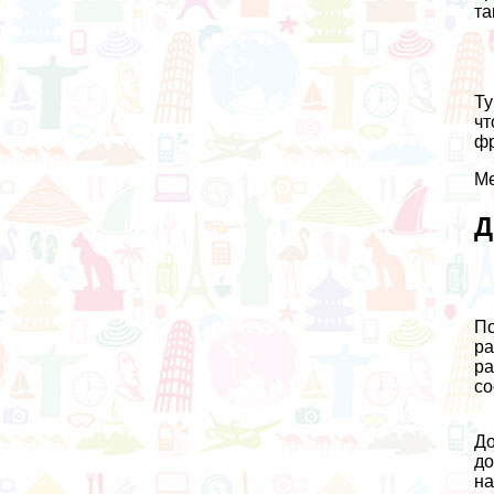
та
Ту
чт
фр
Ме
Д
По
ра
ра
со
До
до
на