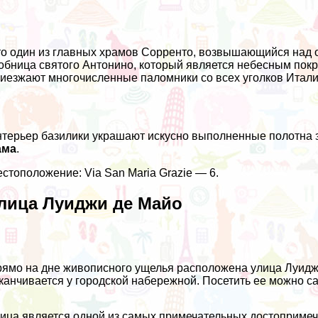
о один из главных храмов Сорренто, возвышающийся над 
обница святого Антонино, который является небесным пок
иезжают многочисленные паломники со всех уголков Итали
терьер базилики украшают искусно выполненные полотна
ама
.
стоположение: Via San Maria Grazie — 6.
лица Луиджи де Майо
ямо на дне живописного ущелья расположена улица Луиджи
канчивается у городской набережной. Посетить ее можно са
ица является одной из самых примечательных достоприме