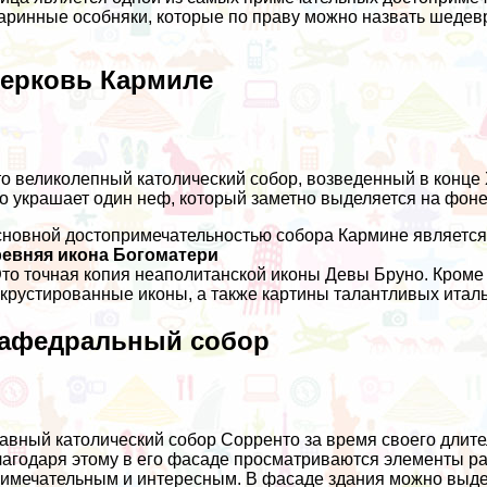
аринные особняки, которые по праву можно назвать шедев
ерковь Кармиле
о великолепный католический собор, возведенный в конце 
о украшает один неф, который заметно выделяется на фон
новной достопримечательностью собора Кармине являетс
ревняя икона Богоматери
Это точная копия неаполитанской иконы Девы Бруно. Кроме 
крустированные иконы, а также картины талантливых италья
афедральный собор
авный католический собор Сорренто за время своего длит
агодаря этому в его фасаде просматриваются элементы раз
имечательным и интересным. В фасаде здания можно выдели