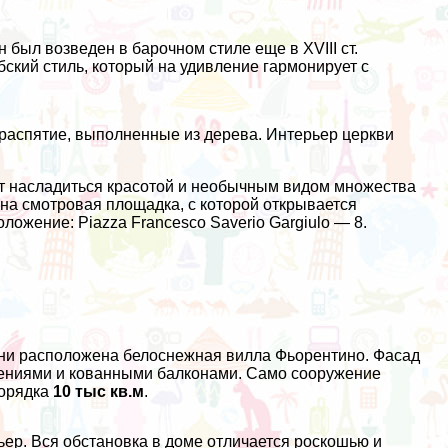
 был возведен в барочном стиле еще в XVIII ст.
бский стиль, который на удивление гармонирует с
е распятие, выполненные из дерева. Интерьер церкви
.
ут насладиться красотой и необычным видом множества
ена смотровая площадка, с которой открывается
ожение: Piazza Francesco Saverio Gargiulo — 8.
ни расположена белоснежная вилла Фьорентино. Фасад
ениями и кованными балконами. Само сооружение
порядка
10 тыс кв.м
.
ер. Вся обстановка в доме отличается роскошью и