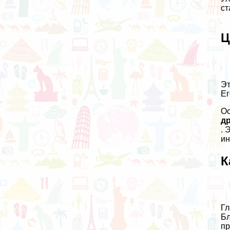
ст
Ц
Эт
Ег
Ос
д
. 
ин
К
Гл
Бл
пр