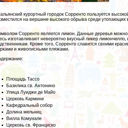
альянский курортный городок Сорренто пользуется высокой
зместился на вершине высокого обрыва среди утопающих в
мволом Сорренто является лимон. Данные деревья можно н
есь изготавливают невероятно вкусный ликер лимончелло, 
дственникам. Кроме того, Сорренто славится своими кра
рками и живописными пляжами.
одержание:
Площадь Тассо
Базилика св. Антонино
Улица Луиджи де Майо
Церковь Кармине
Кафедральный собор
Долина мельниц
Вилла Комунале
Церковь св. Франциско