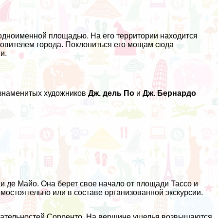
одноименной площадью. На его территории находится
ровителем города. Поклониться его мощам сюда
и.
 знаменитых художников
Дж. дель По
и
Дж. Бернардо
 де Майо. Она берет свое начало от площади Тассо и
мостоятельно или в составе организованной экскурсии.
чательностей Сорренто. На вершине ущелья возвышаются