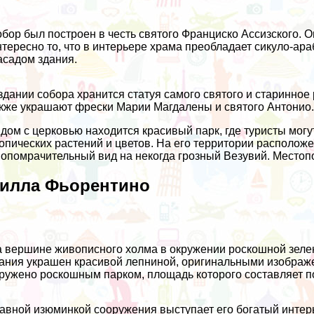
бор был построен в честь святого Франциско Ассизского. Он
тересно то, что в интерьере храма преобладает сикуло-ара
садом здания.
здании собора хранится статуя самого святого и старинно
кже украшают фрески Марии Магдалены и святого Антонио
дом с церковью находится красивый парк, где туристы мог
опических растений и цветов. На его территории располож
опомрачительный вид на некогда грозный Везувий. Местопол
илла Фьорентино
 вершине живописного холма в окружении роскошной зеле
ания украшен красивой лепниной, оригинальными изображ
ружено роскошным парком, площадь которого составляет 
авной изюминкой сооружения выступает его богатый интерь