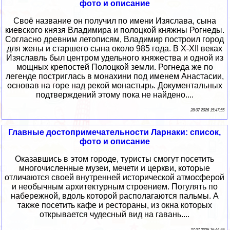
фото и описание
Своё название он получил по имени Изяслава, сына
киевского князя Владимира и полоцкой княжны Рогнеды.
Согласно древним летописям, Владимир построил город
для жены и старшего сына около 985 года. В X-XII веках
Изяславль был центром удельного княжества и одной из
мощных крепостей Полоцкой земли. Рогнеда же по
легенде постриглась в монахини под именем Анастасии,
основав на горе над рекой монастырь. Документальных
подтверждений этому пока не найдено....
28 07 2026 15:47:55
Главные достопримечательности Ларнаки: список,
фото и описание
Оказавшись в этом городе, туристы смогут посетить
многочисленные музеи, мечети и церкви, которые
отличаются своей внутренней исторической атмосферой
и необычным архитектурным строением. Погулять по
набережной, вдоль которой располагаются пальмы. А
также посетить кафе и рестораны, из окна которых
открывается чудесный вид на гавань....
27 07 2026 16:44:59