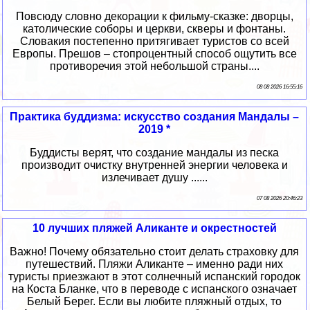
Повсюду словно декорации к фильму-сказке: дворцы,
католические соборы и церкви, скверы и фонтаны.
Словакия постепенно притягивает туристов со всей
Европы. Прешов – стопроцентный способ ощутить все
противоречия этой небольшой страны....
08 08 2026 16:55:16
Практика буддизма: искусство создания Мандалы –
2019 *
Буддисты верят, что создание мандалы из песка
производит очистку внутренней энергии человека и
излечивает душу ......
07 08 2026 20:46:23
10 лучших пляжей Аликанте и окрестностей
Важно! Почему обязательно стоит делать страховку для
путешествий. Пляжи Аликанте – именно ради них
туристы приезжают в этот солнечный испанский городок
на Коста Бланке, что в переводе с испанского означает
Белый Берег. Если вы любите пляжный отдых, то