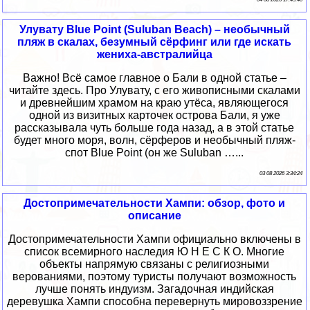
Улувату Blue Point (Suluban Beach) – необычный
пляж в скалах, безумный сёрфинг или где искать
жениха-австралийца
Важно! Всё самое главное о Бали в одной статье –
читайте здесь. Про Улувату, с его живописными скалами
и древнейшим храмом на краю утёса, являющегося
одной из визитных карточек острова Бали, я уже
рассказывала чуть больше года назад, а в этой статье
будет много моря, волн, сёрферов и необычный пляж-
спот Blue Point (он же Suluban …...
03 08 2026 3:34:24
Достопримечательности Хампи: обзор, фото и
описание
Достопримечательности Хампи официально включены в
список всемирного наследия Ю Н Е С К О. Многие
объекты напрямую связаны с религиозными
верованиями, поэтому туристы получают возможность
лучше понять индуизм. Загадочная индийская
деревушка Хампи способна перевернуть мировоззрение