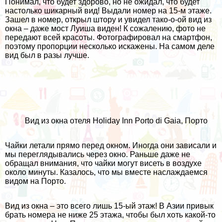
Понимал, что будет здорово, но не ожидал, что будет
настолько шикарный вид! Выдали номер на 15-м этаже.
Зашел в номер, открыл штору и увидел тако-о-ой вид из
окна – даже
мост Луиша
виден! К сожалению, фото не
передают всей красоты. Фотографировал на смартфон,
поэтому пропорции несколько искажены. На самом деле
вид был в разы лучше.
Вид из окна отеля
Holiday Inn Porto di Gaia
, Порто
Чайки летали прямо перед окном. Иногда они зависали и
мы переглядывались через окно. Раньше даже не
обращал внимания, что чайки могут висеть в воздухе
около минуты. Казалось, что мы вместе наслаждаемся
видом на Порто.
Вид из окна – это всего лишь 15-ый этаж! В Азии привык
брать номера не ниже
25 этажа
, чтобы был хоть какой-то