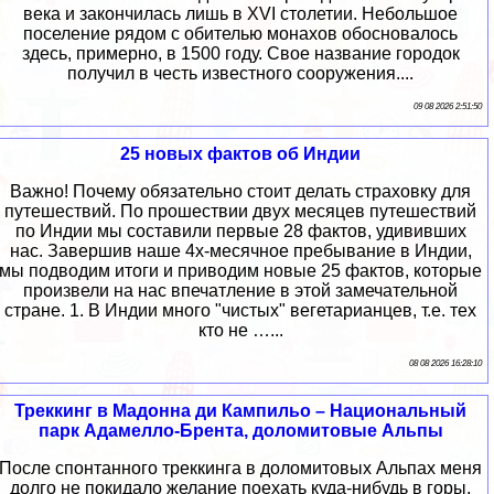
века и закончилась лишь в XVI столетии. Небольшое
поселение рядом с обителью монахов обосновалось
здесь, примерно, в 1500 году. Свое название городок
получил в честь известного сооружения....
09 08 2026 2:51:50
25 новых фактов об Индии
Важно! Почему обязательно стоит делать страховку для
путешествий. По прошествии двух месяцев путешествий
по Индии мы составили первые 28 фактов, удививших
нас. Завершив наше 4х-месячное пребывание в Индии,
мы подводим итоги и приводим новые 25 фактов, которые
произвели на нас впечатление в этой замечательной
стране. 1. В Индии много "чистых" вегетарианцев, т.е. тех
кто не …...
08 08 2026 16:28:10
Треккинг в Мадонна ди Кампильо – Национальный
парк Адамелло-Брента, доломитовые Альпы
После спонтанного треккинга в доломитовых Альпах меня
долго не покидало желание поехать куда-нибудь в горы,