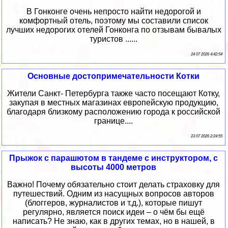
В Гонконге очень непросто найти недорогой и
комфортный отель, поэтому мы составили список
лучших недорогих отелей Гонконга по отзывам бывалых
туристов ......
24 07 2026 4:42:54
Основные достопримечательности Котки
Жители Санкт- Петербурга также часто посещают Котку,
закупая в местных магазинах европейскую продукцию,
благодаря близкому расположению города к российской
границе....
23 07 2026 2:24:55
Прыжок с парашютом в тандеме с инструктором, c
высоты 4000 метров
Важно! Почему обязательно стоит делать страховку для
путешествий. Одним из насущных вопросов авторов
(блоггеров, журналистов и т.д.), которые пишут
регулярно, является поиск идеи – о чём бы ещё
написать? Не знаю, как в других темах, но в нашей, в