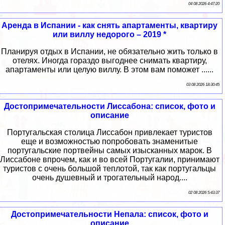
04 08 2026 4:47:20
Аренда в Испании - как снять апартаменты, квартиру
или виллу недорого – 2019 *
Планируя отдых в Испании, не обязательно жить только в
отелях. Иногда гораздо выгоднее снимать квартиру,
апартаменты или целую виллу. В этом вам поможет ......
03 08 2026 18:30:45
Достопримечательности Лиссабона: список, фото и
описание
Португальская столица Лиссабон привлекает туристов
еще и возможностью попробовать знаменитые
португальские портвейны самых изысканных марок. В
Лиссабоне впрочем, как и во всей Португалии, принимают
туристов с очень большой теплотой, так как португальцы
очень душевный и трогательный народ....
02 08 2026 5:43:37
Достопримечательности Непала: список, фото и
описание