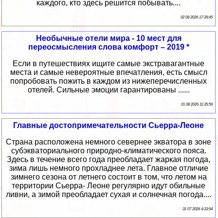
каждого, кто здесь решится побывать....
02 08 2026 17:39:45
Необычные отели мира - 10 мест для
переосмысления слова комфорт – 2019 *
Если в путешествиях ищите самые экстравагантные
места и самые невероятные впечатления, есть смысл
попробовать пожить в каждом из нижеперечисленных
отелей. Сильные эмоции гарантированы ......
01 08 2026 11:35:59
Главные достопримечательности Сьерра-Леоне
Страна расположена немного севернее экватора в зоне
субэкваториального природно-климатического пояса.
Здесь в течение всего года преобладает жаркая погода,
зима лишь немного прохладнее лета. Главное отличие
зимнего сезона от летнего состоит в том, что летом на
территории Сьерра- Леоне регулярно идут обильные
ливни, а зимой преобладает сухая и солнечная погода....
31 07 2026 4:33:54