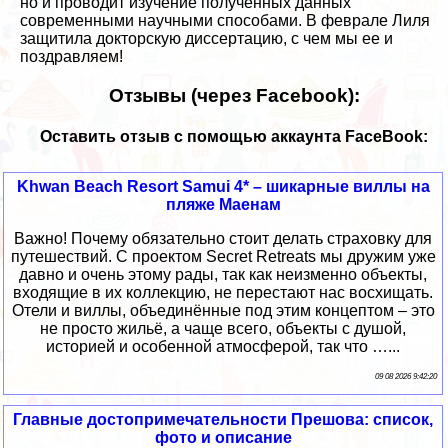
но и проводит изучение полученных данных
современными научными способами. В феврале Лиля
защитила докторскую диссертацию, с чем мы ее и
поздравляем!
Отзывы (через Facebook):
Оставить отзыв с помощью аккаунта FaceBook:
Khwan Beach Resort Samui 4* – шикарные виллы на
пляже Маенам
Важно! Почему обязательно стоит делать страховку для
путешествий. С проектом Secret Retreats мы дружим уже
давно и очень этому рады, так как неизменно объекты,
входящие в их коллекцию, не перестают нас восхищать.
Отели и виллы, объединённые под этим концептом – это
не просто жильё, а чаще всего, объекты с душой,
историей и особенной атмосферой, так что …...
09 08 2026 9:42:20
Главные достопримечательности Прешова: список,
фото и описание