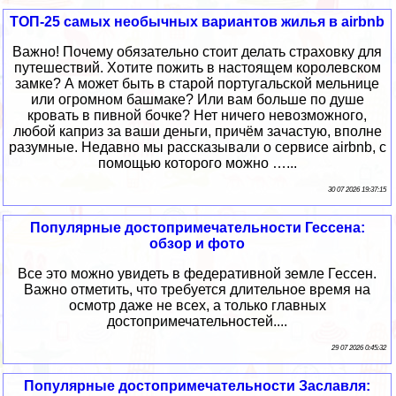
ТОП-25 самых необычных вариантов жилья в airbnb
Важно! Почему обязательно стоит делать страховку для
путешествий. Хотите пожить в настоящем королевском
замке? А может быть в старой португальской мельнице
или огромном башмаке? Или вам больше по душе
кровать в пивной бочке? Нет ничего невозможного,
любой каприз за ваши деньги, причём зачастую, вполне
разумные. Недавно мы рассказывали о сервисе airbnb, с
помощью которого можно …...
30 07 2026 19:37:15
Популярные достопримечательности Гессена:
обзор и фото
Все это можно увидеть в федеративной земле Гессен.
Важно отметить, что требуется длительное время на
осмотр даже не всех, а только главных
достопримечательностей....
29 07 2026 0:45:32
Популярные достопримечательности Заславля: