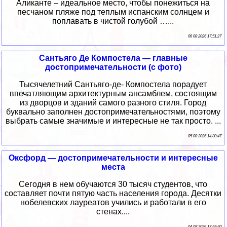
Аликанте – идеальное место, чтобы понежиться на
песчаном пляже под теплым испанским солнцем и
поплавать в чистой голубой …...
06 08 2026 17:51:27
Сантьяго Де Компостела — главные
достопримечательности (с фото)
Тысячелетний Сантьяго-де- Компостела порадует
впечатляющим архитектурным ансамблем, состоящим
из дворцов и зданий самого разного стиля. Город
буквально заполнен достопримечательностями, поэтому
выбрать самые значимые и интересные не так просто. ...
05 08 2026 14:30:47
Оксфорд — достопримечательности и интересные
места
Сегодня в нем обучаются 30 тысяч студентов, что
составляет почти пятую часть населения города. Десятки
нобелевских лауреатов учились и работали в его
стенах....
04 08 2026 17:49:40