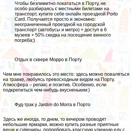
Чтобы безлимитно покататься в Порту, не
особо разбираясь с местными билетами на
транспорт, купите себе онлайн проездной
Porto
Card
. Получается просто и экономно:
неограниченный проездной на городской
транспорт (автобусы и метро) + доступ в 6
музеев + 50% скидка на посещение винного
погреба:)
Отдых в сквере Морро в Порту
Чем мне понравилось это место: здесь можно поваляться
на травке, любуясь превосходным видом на Порту.
Атмосфера – релакс и позитив. Особенно, если
подкрепиться чем-нибудь вкусненьким:)
Фуд-трак у Jardim do Morra в Порто
Здесь же иногда, то днем, то вечером проводят
небольшие ярмарки, можно купить разные приятные
вещи и сувениры, попробовать классную уличную еду с