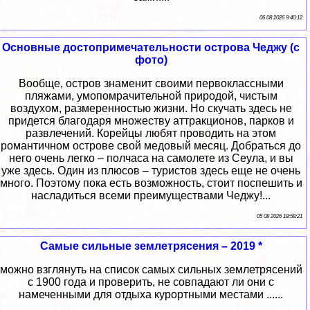
06 08 2026 9:40:12
Основные достопримечательности острова Чеджу (с
фото)
Вообще, остров знаменит своими первоклассными
пляжами, умопомрачительной природой, чистым
воздухом, размеренностью жизни. Но скучать здесь не
придется благодаря множеству аттракционов, парков и
развлечений. Корейцы любят проводить на этом
романтичном острове свой медовый месяц. Добраться до
него очень легко – полчаса на самолете из Сеула, и вы
уже здесь. Один из плюсов – туристов здесь еще не очень
много. Поэтому пока есть возможность, стоит поспешить и
насладиться всеми преимуществами Чеджу!...
05 08 2026 18:58:21
Самые сильные землетрясения – 2019 *
можно взглянуть на список самых сильных землетрясений
с 1900 года и проверить, не совпадают ли они с
намеченными для отдыха курортными местами ......