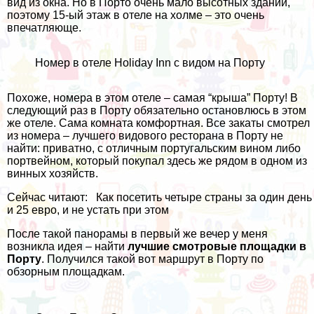
вид из окна. Но в Порто очень мало высотных зданий,
поэтому 15-ый этаж в отеле на холме – это очень
впечатляюще.
Номер в отеле Holiday Inn с видом на Порту
Похоже, номера в этом отеле – самая “крыша” Порту! В
следующий раз в Порту обязательно остановлюсь в этом
же отеле. Сама комната комфортная. Все закаты смотрел
из номера – лучшего видового ресторана в Порту не
найти: приватно, с отличным португальским вином либо
портвейном, который покупал здесь же рядом в одном из
винных хозяйств.
Сейчас читают:
Как посетить четыре страны за один день
и 25 евро, и не устать при этом
После такой панорамы в первый же вечер у меня
возникла идея – найти
лучшие смотровые площадки в
Порту
. Получился такой вот маршрут в Порту по
обзорным площадкам.