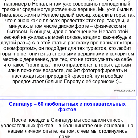
например в Непал, и там уже совершить полноценный
треккинг среди могущественных вершин. Мы уже были в
Гималаях, жили в Непале целый месяц, ходили в горы, так
что я знаю как о плюсах-прелестях этих гор, так увы, и
минусах, в том числе дискомфорте – физическом и
бытовом. В общем, идея с посещением Непала этой
весной не ужилась в моей голове, видимо, как-нибудь в
другой раз =) А в этой статье расскажу про вариант «горы
с комфортом», он подойдет для тех туристов, кто любит
горы, но не гонится за снежными вершинами и колоритом
местных деревенек, для тех, кто не готов узнать на себе
что такое "горняшка", кто отправляется в горы с детьми
или в пожилом возрасте, любит фотографировать и
наслаждаться природной красотой, ну и вообще
предпочитает больше Европу с её сервисом :)...
07 08 2026 14:51:43
Сингапур – 60 любопытных и познавательных
фактов
После поездки в Сингапур мы составили список
увлекательных фактов – в большинстве они основаны на
нашем личном опыте, на том, с чем мы столкнулись
сами....