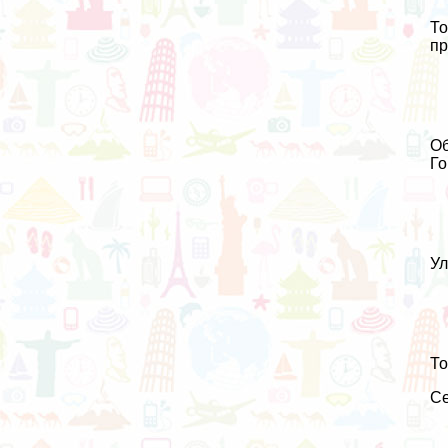
То
пр
Об
Го
Ул
То
Се