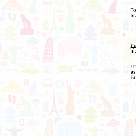
То
вы
Дв
ши
Чт
аз
Вы