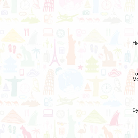
Ни
То
Мо
Бу