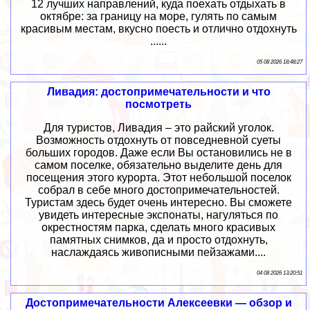
12 лучших направлений, куда поехать отдыхать в
октябре: за границу на море, гулять по самым
красивым местам, вкусно поесть и отлично отдохнуть
......
05 08 2026 18:48:27
Ливадия: достопримечательности и что
посмотреть
Для туристов, Ливадия – это райский уголок.
Возможность отдохнуть от повседневной суеты
больших городов. Даже если Вы остановились не в
самом поселке, обязательно выделите день для
посещения этого курорта. Этот небольшой поселок
собрал в себе много достопримечательностей.
Туристам здесь будет очень интересно. Вы сможете
увидеть интересные экспонаты, нагуляться по
окрестностям парка, сделать много красивых
памятных снимков, да и просто отдохнуть,
наслаждаясь живописными пейзажами....
04 08 2026 13:20:51
Достопримечательности Алексеевки — обзор и