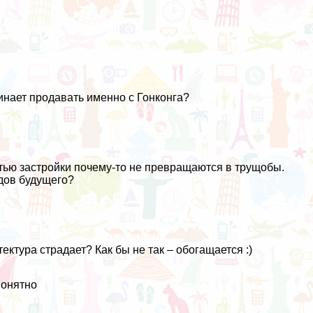
инает продавать именно с Гонконга?
тью застройки почему-то не превращаются в трущобы.
дов будущего?
ктура страдает? Как бы не так – обогащается :)
понятно