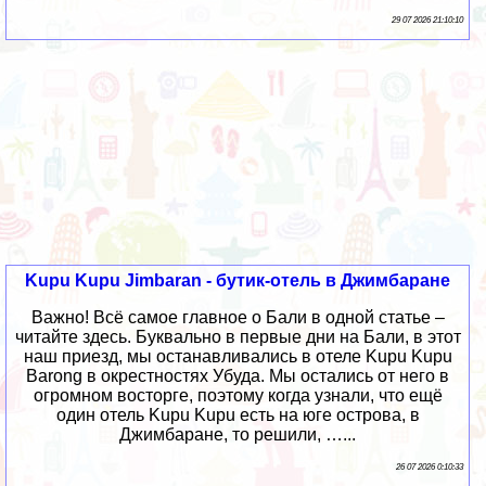
29 07 2026 21:10:10
Kupu Kupu Jimbaran - бутик-отель в Джимбаране
Важно! Всё самое главное о Бали в одной статье –
читайте здесь. Буквально в первые дни на Бали, в этот
наш приезд, мы останавливались в отеле Kupu Kupu
Barong в окрестностях Убуда. Мы остались от него в
огромном восторге, поэтому когда узнали, что ещё
один отель Kupu Kupu есть на юге острова, в
Джимбаране, то решили, …...
26 07 2026 0:10:33