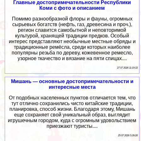
Главные достопримечательности Республики
Коми с фото и описанием
Помимо разнообразной флоры и фауны, огромных
сырьевых богатств (нефть, газ, древесина и проч.),
регион славится самобытной и неповторимой
культурой, хранящей традиции предков. Особый
интерес представляют необычные местные обряды и
традиционные ремёсла, среди которых наиболее
популярны резьба по дереву, кожевенное ремесло,
узорное ткачество и вязание на пяти спицах....
27 07 2026 11:19:33
Мишань — основные достопримечательности и
интересные места
От подобных населенных пунктов отличается тем, что
тут отлично сохранились чисто китайские традиции,
планировка, способ жизни. Благодаря этому, Мишань
еще сохраняет свой уникальный образ, выглядит
игрушечным городом, куда с огромным удовольствием
приезжают туристы....
25 07 2026 5:39:28