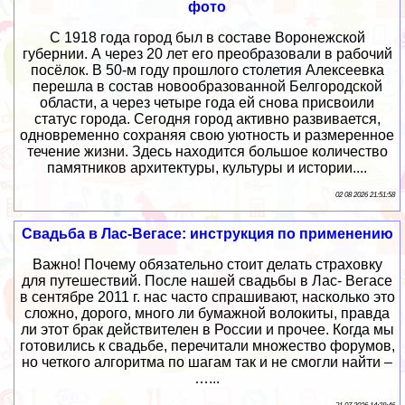
фото
С 1918 года город был в составе Воронежской
губернии. А через 20 лет его преобразовали в рабочий
посёлок. В 50-м году прошлого столетия Алексеевка
перешла в состав новообразованной Белгородской
области, а через четыре года ей снова присвоили
статус города. Сегодня город активно развивается,
одновременно сохраняя свою уютность и размеренное
течение жизни. Здесь находится большое количество
памятников архитектуры, культуры и истории....
02 08 2026 21:51:58
Свадьба в Лас-Вегасе: инструкция по применению
Важно! Почему обязательно стоит делать страховку
для путешествий. После нашей свадьбы в Лас- Вегасе
в сентябре 2011 г. нас часто спрашивают, насколько это
сложно, дорого, много ли бумажной волокиты, правда
ли этот брак действителен в России и прочее. Когда мы
готовились к свадьбе, перечитали множество форумов,
но четкого алгоритма по шагам так и не смогли найти –
…...