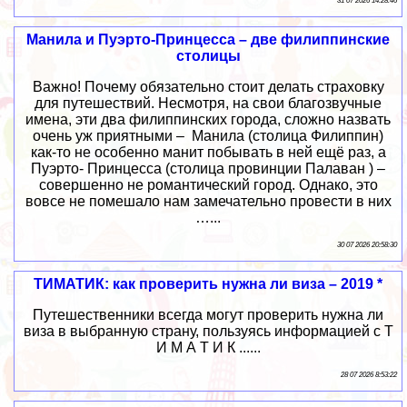
31 07 2026 14:28:46
Манила и Пуэрто-Принцесса – две филиппинские
столицы
Важно! Почему обязательно стоит делать страховку
для путешествий. Несмотря, на свои благозвучные
имена, эти два филиппинских города, сложно назвать
очень уж приятными – Манила (столица Филиппин)
как-то не особенно манит побывать в ней ещё раз, а
Пуэрто- Принцесса (столица провинции Палаван ) –
совершенно не романтический город. Однако, это
вовсе не помешало нам замечательно провести в них
…...
30 07 2026 20:58:30
ТИМАТИК: как проверить нужна ли виза – 2019 *
Путешественники всегда могут проверить нужна ли
виза в выбранную страну, пользуясь информацией с Т
И М А Т И К ......
28 07 2026 8:53:22