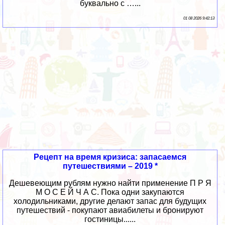
буквально с …...
01 08 2026 9:42:13
Рецепт на время кризиса: запасаемся
путешествиями – 2019 *
Дешевеющим рублям нужно найти применение П Р Я
М О С Е Й Ч А С. Пока одни закупаются
холодильниками, другие делают запас для будущих
путешествий - покупают авиабилеты и бронируют
гостиницы......