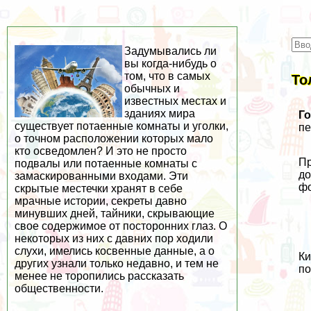
Задумывались ли
вы когда-нибудь о
том, что в самых
То
обычных и
известных местах и
зданиях мира
Г
существует потаенные комнаты и уголки,
пе
о точном расположении которых мало
кто осведомлен? И это не просто
Пр
подвалы или потаенные комнаты с
до
замаскированными входами. Эти
фо
скрытые местечки хранят в себе
мрачные истории, секреты давно
минувших дней, тайники, скрывающие
свое содержимое от посторонних глаз. О
некоторых из них с давних пор ходили
слухи, имелись косвенные данные, а о
К
других узнали только недавно, и тем не
по
менее не торопились рассказать
общественности.