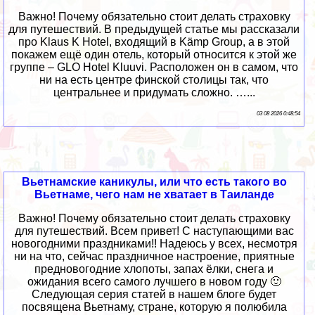
Важно! Почему обязательно стоит делать страховку
для путешествий. В предыдущей статье мы рассказали
про Klaus K Hotel, входящий в Kämp Group, а в этой
покажем ещё один отель, который относится к этой же
группе – GLO Hotel Kluuvi. Расположен он в самом, что
ни на есть центре финской столицы так, что
центральнее и придумать сложно. …...
03 08 2026 0:48:54
Вьетнамские каникулы, или что есть такого во
Вьетнаме, чего нам не хватает в Таиланде
Важно! Почему обязательно стоит делать страховку
для путешествий. Всем привет! С наступающими вас
новогодними праздниками!! Надеюсь у всех, несмотря
ни на что, сейчас праздничное настроение, приятные
предновогодние хлопоты, запах ёлки, снега и
ожидания всего самого лучшего в новом году 🙂
Следующая серия статей в нашем блоге будет
посвящена Вьетнаму, стране, которую я полюбила