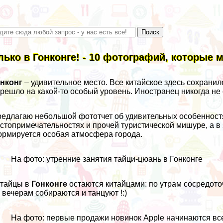
лько в Гонконге! - 10 фотографий, которые м
онконг
– удивительное место. Все китайское здесь сохранил
решло на какой-то особый уровень. Иностранец никогда не с
едлагаю небольшой фототчет об удивительных особенност
стопримечательностях и прочей туристической мишуре, а в
рмируется особая атмосфера города.
На фото: утренние занятия тайци-цюань в Гонконге
итайцы в
Гонконге
остаются китайцами: по утрам сосредото
 вечерам собираются и танцуют !:)
На фото: первые продажи новинок Apple начинаются все