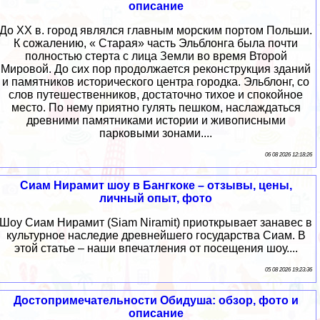
описание
До XX в. город являлся главным морским портом Польши.
К сожалению, « Старая» часть Эльблонга была почти
полностью стерта с лица Земли во время Второй
Мировой. До сих пор продолжается реконструкция зданий
и памятников исторического центра городка. Эльблонг, со
слов путешественников, достаточно тихое и спокойное
место. По нему приятно гулять пешком, наслаждаться
древними памятниками истории и живописными
парковыми зонами....
06 08 2026 12:18:26
Сиам Нирамит шоу в Бангкоке – отзывы, цены,
личный опыт, фото
Шоу Сиам Нирамит (Siam Niramit) приоткрывает занавес в
культурное наследие древнейшего государства Сиам. В
этой статье – наши впечатления от посещения шоу....
05 08 2026 19:23:36
Достопримечательности Обидуша: обзор, фото и
описание