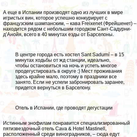
А еще в Испании производят одно из лучших в мире
игристых вин, которое успешно конкурирует с
французским шампанским, – кава Freixеnet (Фрейшенет) –
находится рядом с небольшим городком Сант-Садурни-
д’Анойя, всего в 40 минутах езды от Барселоны.
В центре города есть хостел
Sant Sadurní
– в 15
минутах ходьбы от жд станции, идеально,
чтобы остановиться на ночь и успеть многое
продегустировать в округе :) Мест проживания
здесь крайне мало, поэтому в праздники все
занято. Если не успели забронировать заранее,
придется вернуться в Барселону.
Отель в Испании, где проводят дегустации
Истинным энофилам понравится специализированный
пятизвездочный отель
Cava & Hotel Mastinell
,
расположенный среди виноградников, – сюда едут