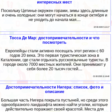
интересных мест
Поскольку Цетинье окружен горами, зимы здесь длинные
и очень холодные: они могут начаться в конце октября и
не уходить до начала мая....
02 08 2026 5:13:17
Тосса Де Мар: достопримечательности и что
посмотреть
Европейцы стали активно посещать этот регион с 60
годов 20 века. Это первая туристическая зона в
Каталонии, где стали отдыхать русскоязычные туристы. В
городе около 7000 местных жителей. Они принимают у
себя более 20 тысяч гостей....
01 08 2026 11:14:46
Достопримечательности Нигера: список, фото и
описание
Большая часть Нигера покрыта пустыней, но среди этого
однообразного ландшафта можно найти уголки, которые
действительно поражают своей красотой. Места для