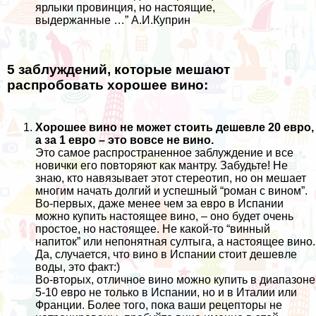
ярлыки провинция, но настоящие,
выдержанные …” А.И.Куприн
5 заблуждений, которые мешают
распробовать хорошее вино:
Хорошее вино не может стоить дешевле 20 евро,
а за 1 евро – это вовсе не вино.
Это самое распространенное заблуждение и все
новички его повторяют как мантру. Забудьте! Не
знаю, кто навязывает этот стереотип, но он мешает
многим начать долгий и успешный “роман с вином”.
Во-первых, даже менее чем за евро в Испании
можно купить настоящее вино, – оно будет очень
простое, но настоящее. Не какой-то “винный
напиток” или непонятная султыга, а настоящее вино.
Да, случается, что вино в Испании стоит дешевле
воды, это факт:)
Во-вторых, отличное вино можно купить в диапазоне
5-10 евро не только в Испании, но и в Италии или
Франции. Более того, пока ваши рецепторы не