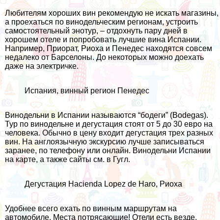
Любителям хороших вин рекомендую не искать магазины,
а проехаться по винодельческим регионам, устроить
самостоятельный энотур, – отдохнуть пару дней в
хорошем отеле и попробовать лучшие вина Испании.
Например, Приорат, Риоха и Пенедес находятся совсем
недалеко от Барселоны. До некоторых можно доехать
даже на электричке.
Испания, винный регион Пенедес
Винодельни в Испании называются “бодеги” (Bodegas).
Тур по винодельне и дегустация стоят от 5 до 30 евро на
человека. Обычно в цену входит дегустация трех разных
вин. На англоязычную экскурсию лучше записываться
заранее, по телефону или онлайн. Винодельни Испании
на карте, а также сайты см. в
Гугл
.
Дегустация
Hacienda Lopez de Haro
, Риоха
Удобнее всего ехать по винным маршрутам на
автомобиле. Места потрясающие! Отели есть везде,