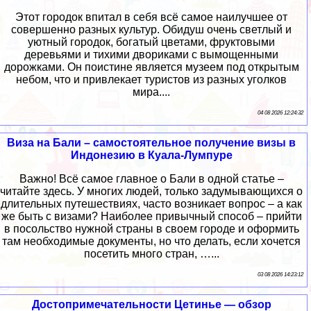
Этот городок впитал в себя всё самое наилучшее от
совершенно разных культур. Обидуш очень светлый и
уютный городок, богатый цветами, фруктовыми
деревьями и тихими двориками с вымощенными
дорожками. Он поистине является музеем под открытым
небом, что и привлекает туристов из разных уголков
мира....
04 08 2026 12:24:32
Виза на Бали – самостоятельное получение визы в
Индонезию в Куала-Лумпуре
Важно! Всё самое главное о Бали в одной статье –
читайте здесь. У многих людей, только задумывающихся о
длительных путешествиях, часто возникает вопрос – а как
же быть с визами? Наиболее привычный способ – прийти
в посольство нужной страны в своем городе и оформить
там необходимые документы, но что делать, если хочется
посетить много стран, …...
03 08 2026 14:23:12
Достопримечательности Цетинье — обзор