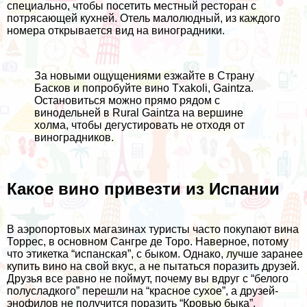
специально, чтобы посетить местный ресторан с
потрясающей кухней. Отель малолюдный, из каждого
номера открывается вид на виноградники.
За новыми ощущениями езжайте в Страну
Басков и попробуйте вино Txakoli, Gaintza.
Остановиться можно прямо рядом с
винодельней в
Rural Gaintza
на вершине
холма, чтобы дегустировать не отходя от
виноградников.
Какое вино привезти из Испании
В аэропортовых магазинах туристы часто покупают вина
Торрес, в основном Сангре де Торо. Наверное, потому
что этикетка “испанская”, с быком. Однако, лучше заранее
купить вино на свой вкус, а не пытаться поразить друзей.
Друзья все равно не поймут, почему вы вдруг с “белого
полусладкого” перешли на “красное сухое”, а друзей-
энофилов не получится поразить “Кровью быка”.