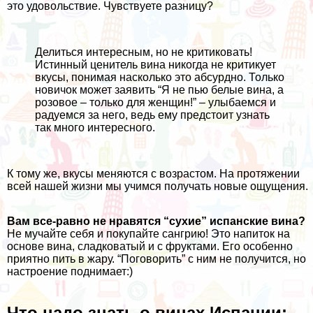
это удовольствие. Чувствуете разницу?
Делиться интересным, но не критиковать!
Истинный ценитель вина никогда не критикует
вкусы, понимая насколько это абсурдно. Только
новичок может заявить “Я не пью белые вина, а
розовое – только для женщин!” – улыбаемся и
радуемся за него, ведь ему предстоит узнать
так много интересного.
К тому же, вкусы меняются с возрастом. На протяжении
всей нашей жизни мы учимся получать новые ощущения.
Вам все-равно не нравятся “сухие” испанские вина?
Не мучайте себя и покупайте
сангрию
! Это напиток на
основе вина, сладковатый и с фруктами. Его особенно
приятно пить в жару. “Поговорить” с ним не получится, но
настроение поднимает:)
Что надо знать о винах Испании: