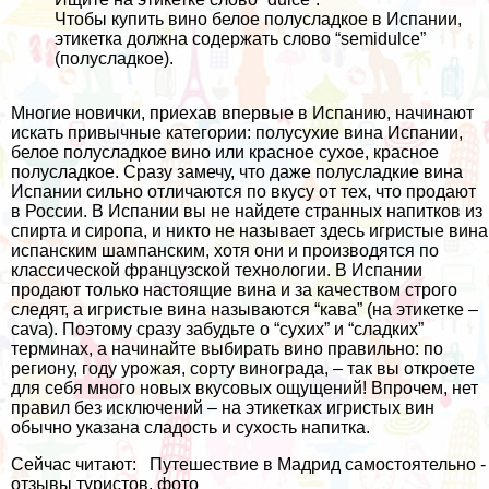
Чтобы купить вино белое полусладкое в Испании,
этикетка должна содержать слово “semidulce”
(полусладкое).
Многие новички, приехав впервые в Испанию, начинают
искать привычные категории: полусухие вина Испании,
белое полусладкое вино или красное сухое, красное
полусладкое. Сразу замечу, что даже полусладкие вина
Испании сильно отличаются по вкусу от тех, что продают
в России. В Испании вы не найдете странных напитков из
спирта и сиропа, и никто не называет здесь игристые вина
испанским шампанским, хотя они и производятся по
классической французской технологии. В Испании
продают только настоящие вина и за качеством строго
следят, а игристые вина называются “кава” (на этикетке –
cava). Поэтому сразу забудьте о “сухих” и “сладких”
терминах, а начинайте выбирать вино правильно: по
региону, году урожая, сорту винограда, – так вы откроете
для себя много новых вкусовых ощущений! Впрочем, нет
правил без исключений – на этикетках игристых вин
обычно указана сладость и сухость напитка.
Сейчас читают:
Путешествие в Мадрид самостоятельно -
отзывы туристов, фото