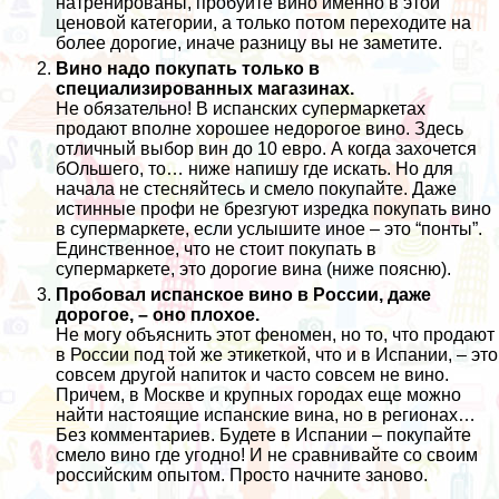
натренированы, пробуйте вино именно в этой
ценовой категории, а только потом переходите на
более дорогие, иначе разницу вы не заметите.
Вино надо покупать только в
специализированных магазинах.
Не обязательно! В испанских супермаркетах
продают вполне хорошее недорогое вино. Здесь
отличный выбор вин до 10 евро. А когда захочется
бОльшего, то… ниже напишу где искать. Но для
начала не стесняйтесь и смело покупайте. Даже
истинные профи не брезгуют изредка покупать вино
в супермаркете, если услышите иное – это “понты”.
Единственное, что не стоит покупать в
супермаркете, это дорогие вина (ниже поясню).
Пробовал испанское вино в России, даже
дорогое, – оно плохое.
Не могу объяснить этот феномен, но то, что продают
в России под той же этикеткой, что и в Испании, – это
совсем другой напиток и часто совсем не вино.
Причем, в Москве и крупных городах еще можно
найти настоящие испанские вина, но в регионах…
Без комментариев. Будете в Испании – покупайте
смело вино где угодно! И не сравнивайте со своим
российским опытом. Просто начните заново.