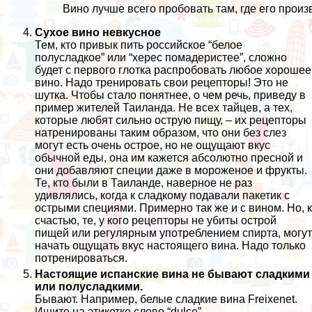
Вино лучше всего пробовать там, где его произ
Сухое вино невкусное
Тем, кто привык пить российское “белое
полусладкое” или “херес помадеристее”, сложно
будет с первого глотка распробовать любое хорошее
вино. Надо тренировать свои рецепторы! Это не
шутка. Чтобы стало понятнее, о чем речь, приведу в
пример жителей Таиланда. Не всех тайцев, а тех,
которые любят сильно острую пищу, – их рецепторы
натренированы таким образом, что они без слез
могут есть очень острое, но не ощущают вкус
обычной еды, она им кажется абсолютно пресной и
они добавляют специи даже в мороженое и фрукты.
Те, кто были в Таиланде, наверное не раз
удивлялись, когда
к сладкому подавали пакетик с
острыми специями
. Примерно так же и с вином. Но, к
счастью, те, у кого рецепторы не убиты острой
пищей или регулярным употреблением спирта, могут
начать ощущать вкус настоящего вина. Надо только
потренироваться.
Настоящие испанские вина не бывают сладкими
или полусладкими.
Бывают. Например, белые сладкие вина Freixenet.
Ищите на этикетке слово “dulce”.