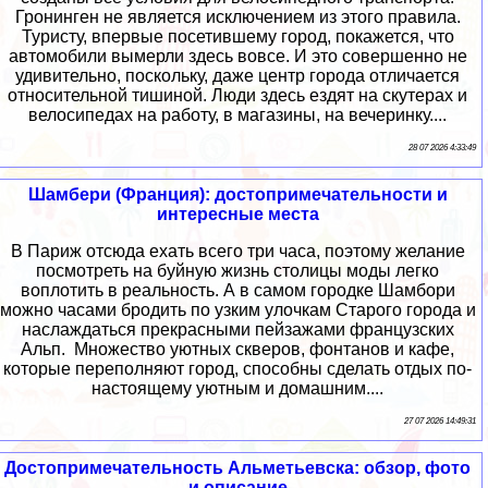
Гронинген не является исключением из этого правила.
Туристу, впервые посетившему город, покажется, что
автомобили вымерли здесь вовсе. И это совершенно не
удивительно, поскольку, даже центр города отличается
относительной тишиной. Люди здесь ездят на скутерах и
велосипедах на работу, в магазины, на вечеринку....
28 07 2026 4:33:49
Шамбери (Франция): достопримечательности и
интересные места
В Париж отсюда ехать всего три часа, поэтому желание
посмотреть на буйную жизнь столицы моды легко
воплотить в реальность. А в самом городке Шамбори
можно часами бродить по узким улочкам Старого города и
наслаждаться прекрасными пейзажами французских
Альп. Множество уютных скверов, фонтанов и кафе,
которые переполняют город, способны сделать отдых по-
настоящему уютным и домашним....
27 07 2026 14:49:31
Достопримечательность Альметьевска: обзор, фото
и описание