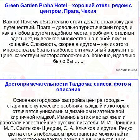
Green Garden Praha Hotel – хороший отель рядом с
центром, Прага, Чехия
Важно! Почему обязательно стоит делать страховку для
путешествий. Прага – довольно туристический город, и
как в любом другом подобном месте, проблем с отелями
здесь нет, их великое множество, на любой вкус и
кошелёк. Сложность, скорее в другом – как из этого
множества выбрать наиболее оптимальный вариант по
цене, качеству и месторасположению. Конечно, идеально
было бы …...
20 07 2026 22:48:28
Достопримечательности Талдома: список, фото и
описание
Основная городская застройка центра города –
старинные купеческие особняки, каждый из которых
отличается уникальным дизайном и затейливой
кирпичной кладкой. Именно в этих местах жили и
работали известнейшие русские писатели: М. И. Пришвин,
М. Е. Салтыков- Щедрин, С. А. Клычков и другие. Редко
где на столь небольшом пространстве можно найти
множество компактно размещенных уникальных