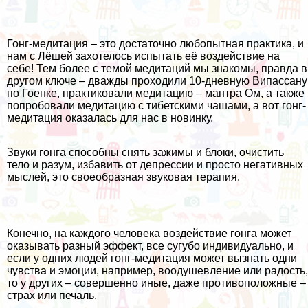
Гонг-медитация – это достаточно любопытная практика, и
нам с Лёшей захотелось испытать её воздействие на
себе! Тем более с темой медитаций мы знакомы, правда в
другом ключе – дважды проходили
10-дневную Випассану
по Гоенке
, практиковали медитацию – мантра Ом, а также
попробовали медитацию с тибетскими чашами, а вот гонг-
медитация оказалась для нас в новинку.
Звуки гонга способны снять зажимы и блоки, очистить
тело и разум, избавить от депрессии и просто негативных
мыслей, это своеобразная звуковая терапия.
Конечно, на каждого человека воздействие гонга может
оказывать разный эффект, все сугубо индивидуально, и
если у одних людей гонг-медитация может вызнать одни
чувства и эмоции, например, воодушевление или радость,
то у других – совершенно иные, даже противоположные –
страх или печаль.