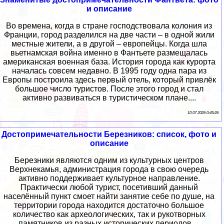
и описание
Во времена, когда в стране господствовала колония из
Франции, город разделился на две части – в одной жили
местные жители, а в другой – европейцы. Когда шла
вьетнамская война именно в Фантьете размещалась
американская военная база. История города как курорта
началась совсем недавно. В 1995 году одна пара из
Европы построила здесь первый отель, который привлёк
большое число туристов. После этого город и стал
активно развиваться в туристическом плане....
10 07 2026 0:45:26
Достопримечательности Березников: список, фото и
описание
Березники являются одним из культурных центров
Верхнекамья, администрация города в свою очередь
активно поддерживает культурное направление.
Практически любой турист, посетивший данный
населённый пункт смоет найти занятие себе по душе, на
территории города находится достаточно большое
количество как археологических, так и рукотворных
памятников из разных исторических периодов....