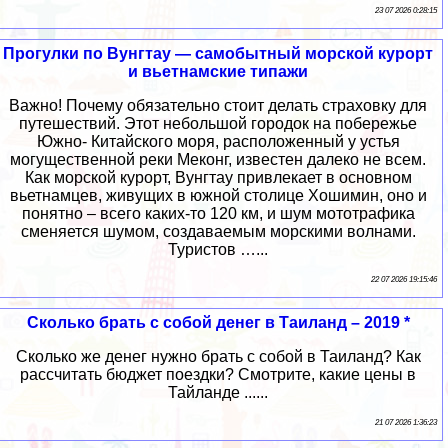
23 07 2026 0:28:15
Прогулки по Вунгтау — самобытный морской курорт
и вьетнамские типажи
Важно! Почему обязательно стоит делать страховку для
путешествий. Этот небольшой городок на побережье
Южно- Китайского моря, расположенный у устья
могущественной реки Меконг, известен далеко не всем.
Как морской курорт, Вунгтау привлекает в основном
вьетнамцев, живущих в южной столице Хошимин, оно и
понятно – всего каких-то 120 км, и шум мототрафика
сменяется шумом, создаваемым морскими волнами.
Туристов …...
22 07 2026 19:15:46
Сколько брать с собой денег в Таиланд – 2019 *
Сколько же денег нужно брать с собой в Таиланд? Как
рассчитать бюджет поездки? Смотрите, какие цены в
Тайланде ......
21 07 2026 1:36:23