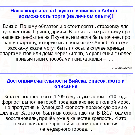
Наша квартира на Пхукете и фишка в Airbnb –
возможность торга (на личном опыте)!
Важно! Почему обязательно стоит делать страховку для
путешествий. Привет, друзья! В этой статье расскажу про
наше житье-бытье на Пхукете, или если быть точнее, про
нашу квартиру, которую мы сняли через Airbnb. А также
расскажу, какие могут быть плюсы, в случае аренды
апартаментов или дома через Airbnb, в сравнении с более
привычными способами поиска жилья – …...
24 07 2026 12:27:50
Достопримечательности Бийска: список, фото и
описание
Кстати, построен он в 1709 году, а уже летом 1710 года
форпост выполнил своё предназначение в полной мере,
не пропустив к Кузнецкой крепости вражескую армию
джунгар. За это он был ими сожжён дотла. В 1817 году его
восстановили, причём уже в качестве крепости. И это
только начало непростой истории становления
легендарного города....