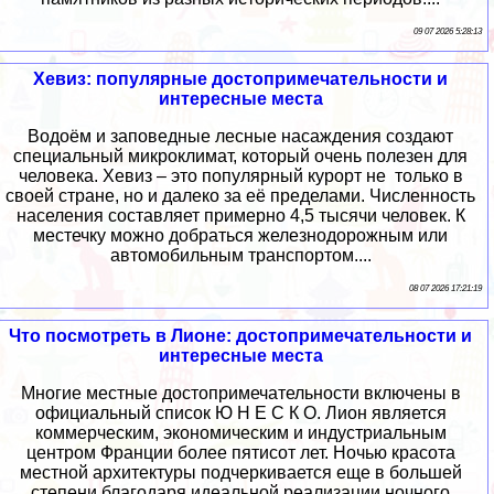
09 07 2026 5:28:13
Хевиз: популярные достопримечательности и
интересные места
Водоём и заповедные лесные насаждения создают
специальный микроклимат, который очень полезен для
человека. Хевиз – это популярный курорт не только в
своей стране, но и далеко за её пределами. Численность
населения составляет примерно 4,5 тысячи человек. К
местечку можно добраться железнодорожным или
автомобильным транспортом....
08 07 2026 17:21:19
Что посмотреть в Лионе: достопримечательности и
интересные места
Многие местные достопримечательности включены в
официальный список Ю Н Е С К О. Лион является
коммерческим, экономическим и индустриальным
центром Франции более пятисот лет. Ночью красота
местной архитектуры подчеркивается еще в большей
степени благодаря идеальной реализации ночного