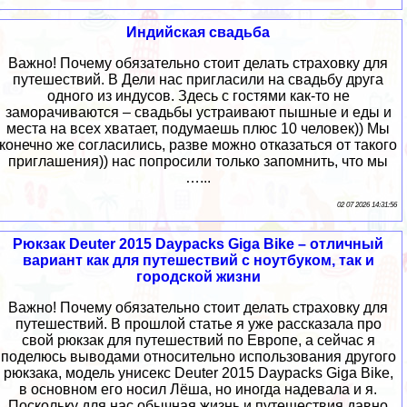
Индийская свадьба
Важно! Почему обязательно стоит делать страховку для
путешествий. В Дели нас пригласили на свадьбу друга
одного из индусов. Здесь с гостями как-то не
заморачиваются – свадьбы устраивают пышные и еды и
места на всех хватает, подумаешь плюс 10 человек)) Мы
конечно же согласились, разве можно отказаться от такого
приглашения)) нас попросили только запомнить, что мы
…...
02 07 2026 14:31:56
Рюкзак Deuter 2015 Daypacks Giga Bike – отличный
вариант как для путешествий с ноутбуком, так и
городской жизни
Важно! Почему обязательно стоит делать страховку для
путешествий. В прошлой статье я уже рассказала про
свой рюкзак для путешествий по Европе, а сейчас я
поделюсь выводами относительно использования другого
рюкзака, модель унисекс Deuter 2015 Daypacks Giga Bike,
в основном его носил Лёша, но иногда надевала и я.
Поскольку для нас обычная жизнь и путешествия давно