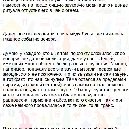
намерение на предстоящую звуковую медитацию и ввиде
ритуала отпустил его в чан с огнём.
Далее все последовали в пирамиду Луны, где началось
главное событие вечера!
Думаю, у каждого, кто был там, по факту сложилось своё
восприятие данной медитации, даже у нас с Лешей,
имеющих много общего, были разные ощущения. У меня,
например, поначалу все эти звуки вызвали тревожные
эмоции, хотя не исключено, что их вызвали не сами звуки,
а тот факт, что наш сынулька Тёма остался за пределами
пирамиды (с моей сестрой), и я в самом начале немного
волновалась, как он там. Спустя 10 минут чувство тревоги
ушло, и появилось какое-то блаженное чувство
равновесия, гармонии и абсолютного счастья, так что я
даже немного провалилась в то ли сон, то ли транс.
По окончании медитации я чувствовала себя свежей,