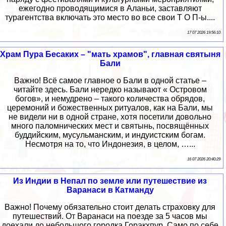
ежегодно проводящимися в Аланьи, заставляют
турагентства включать это место во все свои Т О П-ы....
17 07 2026 19:56:10
Храм Пура Бесаких – "мать храмов", главная святыня
Бали
Важно! Всё самое главное о Бали в одной статье –
читайте здесь. Бали нередко называют « Островом
богов», и немудрено – такого количества обрядов,
церемоний и божественных ритуалов, как на Бали, мы
не видели ни в одной стране, хотя посетили довольно
много паломнических мест и святынь, посвящённых
буддийским, мусульманским, и индуистским богам.
Несмотря на то, что Индонезия, в целом, …...
16 07 2026 20:40:29
Из Индии в Непал по земле или путешествие из
Варанаси в Катманду
Важно! Почему обязательно стоит делать страховку для
путешествий. От Варанаси на поезде за 5 часов мы
доехали до небольшого городка Горакхпур. Само по себе