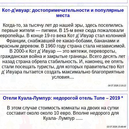
Кот-д'ивуар: достопримечательности и популярные
места
Когда-то, за тысячу лет до нашей эры, здесь поселились
первые жители ― пигмеи. В 15-м веке сюда пожаловали
европейцы. В конце 19-го века Кот д’ Ивуар стал колонией
Франции, снабжавшей ее какао-бобами, бананами и
красным деревом. В 1960 году страна стала независимой.
В 2000-х Кот д’ Ивуар ― это мятежи, перевороты,
гражданская война и закрытые границы. Всего десять лет
назад страна обрела стабильность. И, наконец, ее опять
стали посещать туристы, для которых правительство Кот
д’ Ивуара пытается создать максимально благоприятные
условия....
04 07 2026 2:19:13
Отели Куала-Лумпур: недорогой отель Tune – 2019 *
В этом случае стоимость комнаты на двоих на сутки
составит около около 10 евро. Вполне недорого для
Куала- Лумпур ......
03 07 2026 15:48:44