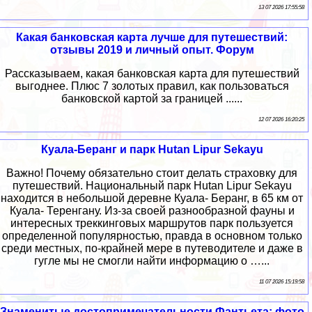
13 07 2026 17:55:58
Какая банковская карта лучше для путешествий:
отзывы 2019 и личный опыт. Форум
Рассказываем, какая банковская карта для путешествий
выгоднее. Плюс 7 золотых правил, как пользоваться
банковской картой за границей ......
12 07 2026 16:20:25
Куала-Беранг и парк Hutan Lipur Sekayu
Важно! Почему обязательно стоит делать страховку для
путешествий. Национальный парк Hutan Lipur Sekayu
находится в небольшой деревне Куала- Беранг, в 65 км от
Куала- Теренгану. Из-за своей разнообразной фауны и
интересных треккинговых маршрутов парк пользуется
определенной популярностью, правда в основном только
среди местных, по-крайней мере в путеводителе и даже в
гугле мы не смогли найти информацию о …...
11 07 2026 15:19:58
Знаменитые достопримечательности Фантьета: фото