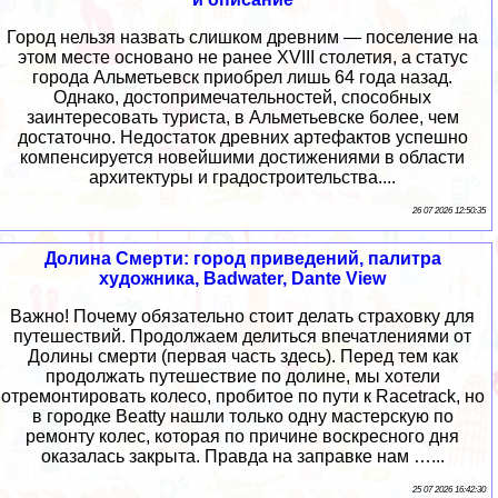
Город нельзя назвать слишком древним — поселение на
этом месте основано не ранее XVIII столетия, а статус
города Альметьевск приобрел лишь 64 года назад.
Однако, достопримечательностей, способных
заинтересовать туриста, в Альметьевске более, чем
достаточно. Недостаток древних артефактов успешно
компенсируется новейшими достижениями в области
архитектуры и градостроительства....
26 07 2026 12:50:35
Долина Смерти: город приведений, палитра
художника, Badwater, Dante View
Важно! Почему обязательно стоит делать страховку для
путешествий. Продолжаем делиться впечатлениями от
Долины смерти (первая часть здесь). Перед тем как
продолжать путешествие по долине, мы хотели
отремонтировать колесо, пробитое по пути к Racetrack, но
в городке Beatty нашли только одну мастерскую по
ремонту колес, которая по причине воскресного дня
оказалась закрыта. Правда на заправке нам …...
25 07 2026 16:42:30