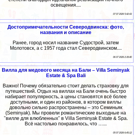
освещения....
07 07 2026 5:42:43
Достопримечательности Северодвинска: фото,
названия и описание
Ранее, город носил название Судострой, затем
Молотовск, а с 1957 года стал Северодвинском....
06 07 2026 2:39:40
Вилла для медового месяца на Бали – Villa Seminyak
Estate & Spa Bali
Важно! Почему обязательно стоит делать страховку для
путешествий. Отдых на виллах на Бали очень быстро
набирает популярность, а цены становятся всё более
доступными, и один из районов, в котором виллы
довольно сильно распространены – это Семиньяк
(Seminyak). Мы провели романтические выходные на
"вилле для влюбленных" в Villa Seminyak Estate & Spa.
Всё настолько понравилось, что …...
05 07 2026 6:45:12