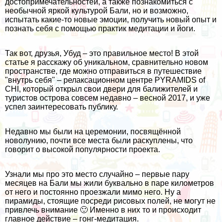
достопримечательностей, а также познакомиться с
необычной яркой культурой Бали, но и возможно,
испытать какие-то новые эмоции, получить новый опыт и
познать себя с помощью практик медитации и йоги.
Так вот, друзья, Убуд – это правильное место! В этой
статье я расскажу об уникальном, сравнительно новом
пространстве, где можно отправиться в путешествие
"внутрь себя" – релаксационном центре PYRAMIDS of
CHI, который открыл свои двери для балижителей и
туристов острова совсем недавно – весной 2017, и уже
успел заинтересовать публику.
Недавно мы были на церемонии, посвящённой
новолунию, почти все места были раскуплены, что
говорит о высокой популярности проекта.
Узнали мы про это место случайно – первые пару
месяцев на Бали мы жили буквально в паре километров
от него и постоянно проезжали мимо него. Ну а
пирамиды, стоящие посреди рисовых полей, не могут не
привлечь внимание 🙂 Именно в них то и происходит
главное действие – гонг-медитация.