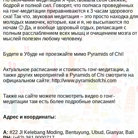
бодрой и полной сил. Говорят, что полчаса проведённых
на гонг-медитации приравниваются к 3 часам здорового
сна! Так что, звуковая медитация – это просто находка для
молодых мамочек, которые, как и я, не высыпаются по
ночам 🙂 Да, и вообще здоровый отдых, релаксация с
полным расслаблением всех мышц и очищением мозга от
мыслей полезен любому человеку.
Будете в Убуде не проезжайте мимо Pyramids of Chi!
Актуальное расписание и стоимость гонг-медитации, а
также других мероприятий в Pyramids of Chi смотрите на
официальном сайте:
http://www.pyramidsofchi.com
Также на сайте можете посмотреть видео о гонг-
медитации там есть более подробные описания!
Адрес и координаты:
A:
#22 Jl Kelebang Moding, Bentuyung, Ubud, Gianyar, Bali
PH:
(+62) 361 9000717