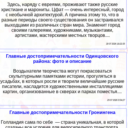
Здесь, наряду с евреями, проживают также русские
христиане и марониты. Цфат — очень интересный, город
с необычной архитектурой. А причина этому то, что в
разные периоды своего существования он застраивался
выходцами из различных стран мира. Знаменит город
своими галереями, художниками, музыкантами,
артистами, мастерскими местных творцов....
30 07 2026 18:22:35
Главные достопримечательности Одинцовского
района: фото и описание
Воздыхатели творчества могут покрасоваться
скульптурными памятками истории, прогуляться в
усадьбах, в которых росли и творили величайшие русские
писатели, насладится художественными инсталляциями
картин, организованные в скверах и парках поместья....
29 07 2026 9:54:27
Главные достопримечательности Гронингена
Голландия сама по себе — страна уникальная, в которой
созданы все условия для велосипедного транспорта.