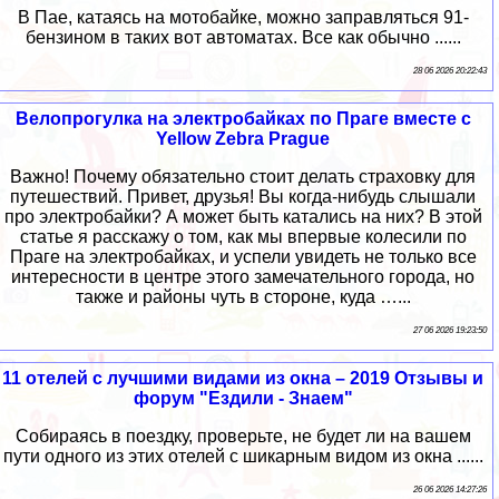
В Пае, катаясь на мотобайке, можно заправляться 91-
бензином в таких вот автоматах. Все как обычно ......
28 06 2026 20:22:43
Велопрогулка на электробайках по Праге вместе с
Yellow Zebra Prague
Важно! Почему обязательно стоит делать страховку для
путешествий. Привет, друзья! Вы когда-нибудь слышали
про электробайки? А может быть катались на них? В этой
статье я расскажу о том, как мы впервые колесили по
Праге на электробайках, и успели увидеть не только все
интересности в центре этого замечательного города, но
также и районы чуть в стороне, куда …...
27 06 2026 19:23:50
11 отелей с лучшими видами из окна – 2019 Отзывы и
форум "Ездили - Знаем"
Собираясь в поездку, проверьте, не будет ли на вашем
пути одного из этих отелей с шикарным видом из окна ......
26 06 2026 14:27:26