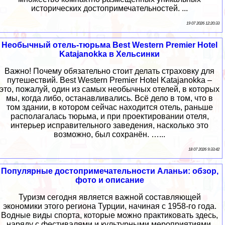
исторических достопримечательностей. ...
19 07 2026 12:20:33
Необычный отель-тюрьма Best Western Premier Hotel
Katajanokka в Хельсинки
Важно! Почему обязательно стоит делать страховку для
путешествий. Best Western Premier Hotel Katajanokka –
это, пожалуй, один из самых необычных отелей, в которых
мы, когда либо, останавливались. Всё дело в том, что в
том здании, в котором сейчас находится отель, раньше
располагалась тюрьма, и при проектировании отеля,
интерьер исправительного заведения, насколько это
возможно, был сохранён. …...
18 07 2026 9:33:42
Популярные достопримечательности Аланьи: обзор,
фото и описание
Туризм сегодня является важной составляющей
экономики этого региона Турции, начиная с 1958-го года.
Водные виды спорта, которые можно практиковать здесь,
наряду с фестивалями и культурными мероприятиями,