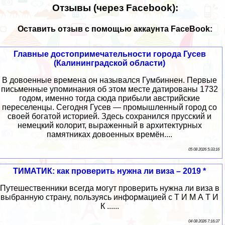
Отзывы (через Facebook):
Оставить отзыв с помощью аккаунта FaceBook:
Главные достопримечательности города Гусев
(Калининградской области)
В довоенные времена он назывался Гумбиннен. Первые
письменные упоминания об этом месте датированы 1732
годом, именно тогда сюда прибыли австрийские
переселенцы. Сегодня Гусев — промышленный город со
своей богатой историей. Здесь сохранился прусский и
немецкий колорит, выраженный в архитектурных
памятниках довоенных времён....
05 08 2026 5:33:16
ТИМАТИК: как проверить нужна ли виза – 2019 *
Путешественники всегда могут проверить нужна ли виза в
выбранную страну, пользуясь информацией с Т И М А Т И
К ......
04 08 2026 7:16:37