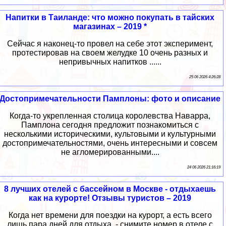
Напитки в Таиланде: что можно покупать в тайских
магазинах – 2019 *
Сейчас я наконец-то провел на себе этот эксперимент,
протестировав на своем желудке 10 очень разных и
непривычных напитков ......
25 06 2026 4:26:28
Достопримечательности Памплоны: фото и описание
Когда-то укрепленная столица королевства Наварра,
Памплона сегодня предложит познакомиться с
несколькими историческими, культовыми и культурными
достопримечательностями, очень интересными и совсем
не агломерированными....
24 06 2026 21:16:19
8 лучших отелей с бассейном в Москве - отдыхаешь
как на курорте! Отзывы туристов – 2019
Когда нет времени для поездки на курорт, а есть всего
лишь пара дней для отдыха, - снимите номер в отеле с