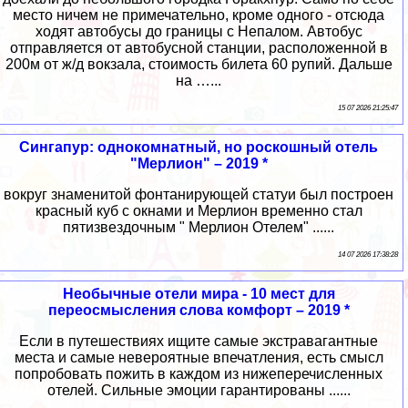
место ничем не примечательно, кроме одного - отсюда
ходят автобусы до границы с Непалом. Автобус
отправляется от автобусной станции, расположенной в
200м от ж/д вокзала, стоимость билета 60 рупий. Дальше
на …...
15 07 2026 21:25:47
Сингапур: однокомнатный, но роскошный отель
"Мерлион" – 2019 *
вокруг знаменитой фонтанирующей статуи был построен
красный куб с окнами и Мерлион временно стал
пятизвездочным " Мерлион Отелем" ......
14 07 2026 17:38:28
Необычные отели мира - 10 мест для
переосмысления слова комфорт – 2019 *
Если в путешествиях ищите самые экстравагантные
места и самые невероятные впечатления, есть смысл
попробовать пожить в каждом из нижеперечисленных
отелей. Сильные эмоции гарантированы ......