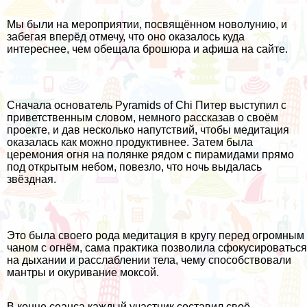
Мы были на мероприятии, посвящённом новолунию, и
забегая вперёд отмечу, что оно оказалось куда
интереснее, чем обещала брошюра и афиша на сайте.
Сначала основатель Pyramids of Chi Питер выступил с
приветственным словом, немного рассказав о своём
проекте, и дав несколько напутствий, чтобы медитация
оказалась как можно продуктивнее. Затем была
церемония огня на полянке рядом с пирамидами прямо
под открытым небом, повезло, что ночь выдалась
звёздная.
Это была своего рода медитация в кругу перед огромным
чаном с огнём, сама практика позволила сфокусироваться
на дыхании и расслаблении тела, чему способствовали
мантры и окуривание моксой.
В конце сеанса каждый участник составил своё