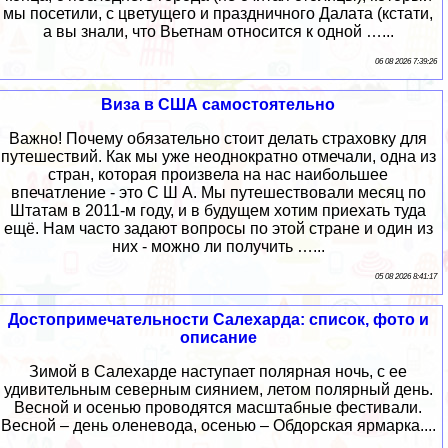
мы посетили, с цветущего и праздничного Далата (кстати,
а вы знали, что Вьетнам относится к одной …...
06 08 2026 7:39:26
Виза в США самостоятельно
Важно! Почему обязательно стоит делать страховку для
путешествий. Как мы уже неоднократно отмечали, одна из
стран, которая произвела на нас наибольшее
впечатление - это С Ш А. Мы путешествовали месяц по
Штатам в 2011-м году, и в будущем хотим приехать туда
ещё. Нам часто задают вопросы по этой стране и один из
них - можно ли получить …...
05 08 2026 8:41:17
Достопримечательности Салехарда: список, фото и
описание
Зимой в Салехарде наступает полярная ночь, с ее
удивительным северным сиянием, летом полярный день.
Весной и осенью проводятся масштабные фестивали.
Весной – день оленевода, осенью – Обдорская ярмарка....