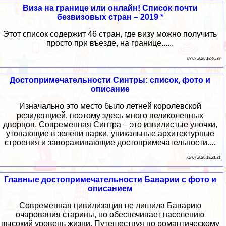
Виза на границе или онлайн! Список почти
безвизовых стран – 2019 *
Этот список содержит 46 стран, где визу можно получить
просто при въезде, на границе......
03 07 2026 13:46:39
Достопримечательности Синтры: список, фото и
описание
Изначально это место было летней королевской
резиденцией, поэтому здесь много великолепных
дворцов. Современная Синтра – это извилистые улочки,
утопающие в зелени парки, уникальные архитектурные
строения и завораживающие достопримечательности....
02 07 2026 19:21:31
Главные достопримечательности Баварии с фото и
описанием
Современная цивилизация не лишила Баварию
очарования старины, но обеспечивает населению
высокий уровень жизни. Путешествуя по романтическому