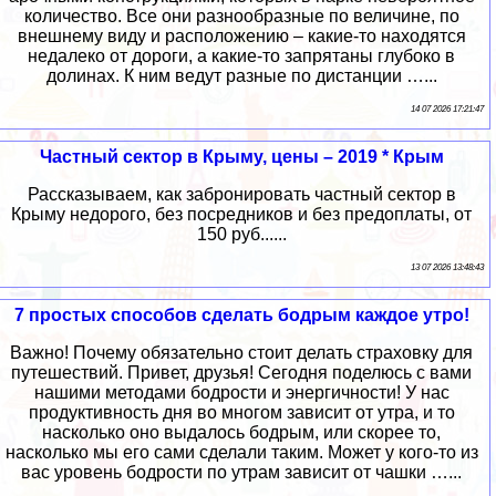
количество. Все они разнообразные по величине, по
внешнему виду и расположению – какие-то находятся
недалеко от дороги, а какие-то запрятаны глубоко в
долинах. К ним ведут разные по дистанции …...
14 07 2026 17:21:47
Частный сектор в Крыму, цены – 2019 * Крым
Рассказываем, как забронировать частный сектор в
Крыму недорого, без посредников и без предоплаты, от
150 руб......
13 07 2026 13:48:43
7 простых способов сделать бодрым каждое утро!
Важно! Почему обязательно стоит делать страховку для
путешествий. Привет, друзья! Сегодня поделюсь с вами
нашими методами бодрости и энергичности! У нас
продуктивность дня во многом зависит от утра, и то
насколько оно выдалось бодрым, или скорее то,
насколько мы его сами сделали таким. Может у кого-то из
вас уровень бодрости по утрам зависит от чашки …...