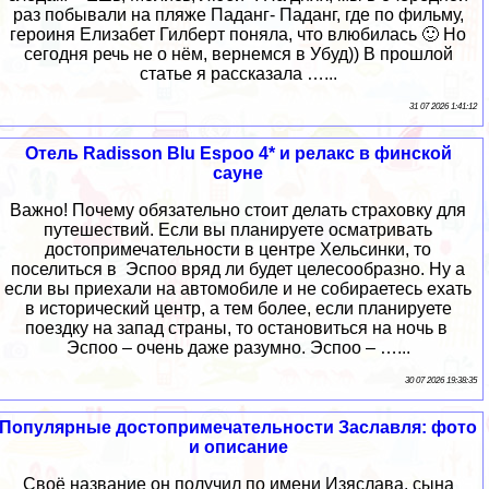
раз побывали на пляже Паданг- Паданг, где по фильму,
героиня Елизабет Гилберт поняла, что влюбилась 🙂 Но
сегодня речь не о нём, вернемся в Убуд)) В прошлой
статье я рассказала …...
31 07 2026 1:41:12
Отель Radisson Blu Espoo 4* и релакс в финской
сауне
Важно! Почему обязательно стоит делать страховку для
путешествий. Если вы планируете осматривать
достопримечательности в центре Хельсинки, то
поселиться в Эспоо вряд ли будет целесообразно. Ну а
если вы приехали на автомобиле и не собираетесь ехать
в исторический центр, а тем более, если планируете
поездку на запад страны, то остановиться на ночь в
Эспоо – очень даже разумно. Эспоо – …...
30 07 2026 19:38:35
Популярные достопримечательности Заславля: фото
и описание
Своё название он получил по имени Изяслава, сына