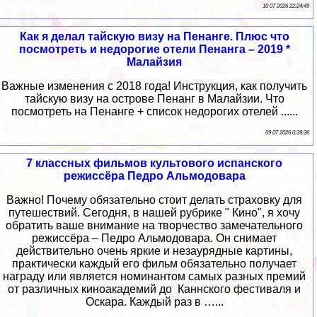
10 07 2026 22:24:49
Как я делал тайскую визу на Пенанге. Плюс что
посмотреть и недорогие отели Пенанга – 2019 *
Малайзия
Важные изменения с 2018 года! Инструкция, как получить
тайскую визу на острове Пенанг в Малайзии. Что
посмотреть на Пенанге + список недорогих отелей ......
09 07 2026 0:39:36
7 классных фильмов культового испанского
режиссёра Педро Альмодовара
Важно! Почему обязательно стоит делать страховку для
путешествий. Сегодня, в нашей рубрике " Кино", я хочу
обратить ваше внимание на творчество замечательного
режиссёра – Педро Альмодовара. Он снимает
действительно очень яркие и незаурядные картины,
практически каждый его фильм обязательно получает
награду или является номинантом самых разных премий
от различных киноакадемий до Каннского фестиваля и
Оскара. Каждый раз в …...