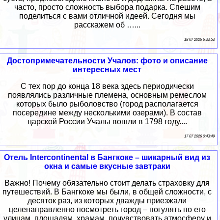
часто, просто сложность выбора подарка. Спешим
поделиться с вами отличной идеей. Сегодня мы
расскажем об …...
18 07 2026 6:33:53
Достопримечательности Учалов: фото и описание
интересных мест
С тех пор до конца 18 века здесь периодически
появлялись различные племена, основным ремеслом
которых было рыболовство (город располагается
посередине между несколькими озерами). В состав
царской России Учалы вошли в 1798 году....
17 07 2026 0:43:49
Отель Intercontinental в Бангкоке – шикарный вид из
окна и самые вкусные завтраки
Важно! Почему обязательно стоит делать страховку для
путешествий. В Бангкоке мы были, в общей сложности, с
десяток раз, из которых дважды приезжали
целенаправленно посмотреть город – погулять по его
улицам, площадям, храмам, почувствовать атмосферу и