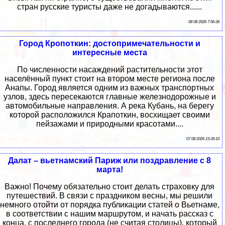
стран русские туристы даже не догадываются......
08 08 2026 7:56:36
Город Кропоткин: достопримечательности и
интересные места
По численности насаждений растительности этот
населённый пункт стоит на втором месте региона после
Анапы. Город является одним из важных транспортных
узлов, здесь пересекаются главные железнодорожные и
автомобильные направления. А река Кубань, на берегу
которой расположился Крапоткин, восхищает своими
пейзажами и природными красотами....
07 08 2026 15:39:10
Далат – вьетнамский Париж или поздравление с 8
марта!
Важно! Почему обязательно стоит делать страховку для
путешествий. В связи с праздником весны, мы решили
немного отойти от порядка публикации статей о Вьетнаме,
в соответствии с нашим маршрутом, и начать рассказ с
конца, с последнего города (не считая столицы), который