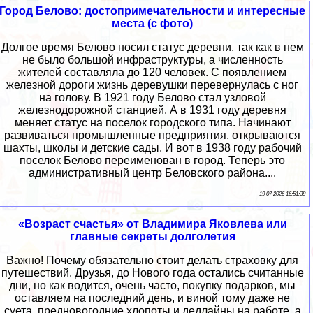
Город Белово: достопримечательности и интересные
места (с фото)
Долгое время Белово носил статус деревни, так как в нем
не было большой инфраструктуры, а численность
жителей составляла до 120 человек. С появлением
железной дороги жизнь деревушки перевернулась с ног
на голову. В 1921 году Белово стал узловой
железнодорожной станцией. А в 1931 году деревня
меняет статус на поселок городского типа. Начинают
развиваться промышленные предприятия, открываются
шахты, школы и детские сады. И вот в 1938 году рабочий
поселок Белово переименован в город. Теперь это
административный центр Беловского района....
19 07 2026 16:51:38
«Возраст счастья» от Владимира Яковлева или
главные секреты долголетия
Важно! Почему обязательно стоит делать страховку для
путешествий. Друзья, до Нового года остались считанные
дни, но как водится, очень часто, покупку подарков, мы
оставляем на последний день, и виной тому даже не
суета, предновогодние хлопоты и дедлайны на работе, а