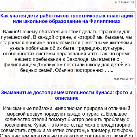
24 07 2026 8:31:53
Как учатся дети работников тростниковых плантаций
или школьное образование на Филиппинах
Важно! Почему обязательно стоит делать страховку для
путешествий. В каждой стране, в которой мы бываем, мы
стараемся поближе познакомиться с местными жителями,
узнать побольше об их быте, традициях, культуре,
особенностях системы образования и т.п. Так, во время
нашего пребывания в Баколоде, мы вместе с
филиппинцем Джулиусом посетили школу для детей из
бедных семей. Обычно посторонних …...
23 07 2026 10:19:51
Знаменитые достопримечательности Кунаса: фото и
описание
Изысканные пейзажи, живописная природа и отличный
морской воздух порадуют каждого туриста. Большое
количество отелей помогут быстро решить проблему с
поселением. Кунас – это место, где можно плодотворно
совместить отдых и занятие спортом, к примеру, гольфом.
Средние температурные показатели составляют: зимой от