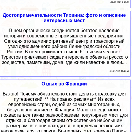
08 07 2026 9:57:41
Достопримечательности Тихвина: фото и описание
интересных мест
В нем органически соединяется богатое наследие
истории и современные промышленные предприятия.
Сегодня это административный центр и транспортный
узел одноименного района Ленинградской области
России. В нем проживает свыше 61 тысячи человек.
Туристов привлекают сюда интересные объекты русского
зодчества, памятники, дома, где жили известные люди....
07 07 2026 11:38:50
Отдых во Франции
Важно! Почему обязательно стоит делать страховку для
путешествий. ** На правах рекламы** Из всех
европейских стран, одной из самых многогранных,
безусловно является Франция. Мало кто ещё может
похвастаться таким разнообразием популярных мест для
отдыха, а благодаря своим относительно небольшим
размерам, все они находятся, в пределах нескольких
часов езды друг от друга. Во-первых, это, конечно Париж.