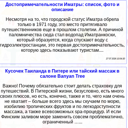
Достопримечательности Иматры: список, фото и
описание
Несмотря на то, что городской статус Иматра обрела
только в 1971 году, это место притягивало
путешественников еще в прошлом столетии. А причиной
паломничества сюда стал водопад Иматранкоски,
который образуется, когда спускают воду с
гидроэлектростанции, это первая достопримечательность,
которую здесь показывают туристам....
27 07 2026 10:54:30
Кусочек Таиланда в Питере или тайский массаж в
салоне Banyan Tree
Важно! Почему обязательно стоит делать страховку для
путешествий. В Питерской жизни, безусловно, есть много
своих плюсов, но есть, конечно, также и то, чего нам очень
не хватает – больше всего здесь мы скучаем по морю,
изобилию тропических фруктов и по легкодоступности
массажа, а также всевозможных spa-процедур. И если
Финским заливом море заменить совсем проблематично,
ограниченный …...