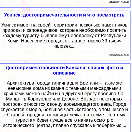
04 08 2026 20:36:30
Усинск: достопримечательности и что посмотреть
Усинск имеет на своей территории несколько памятников
природы и заповедников, которые необходимо посетить
каждому туристу, бывавшему неподалеку от Республики
Коми. Население города составляет около 39 тысяч
человек....
03 08 2026 20:45:39
Достопримечательности Канкаля: список, фото и
описание
Архитектура города типична для Бретани – такие же
невысокие дома из камня с темными мансардными
крышами можно найти и на другом берегу пролива Ла-
Манш – в Корнуолле или Девоне. Возраст некоторых
построек относится к концу восемнадцатого века. Город
спускается к морю, большая часть которого, в том числе и
« Старый город» и гостиницы лежат на холме. Поэтому
туристам будет лучше всего начать осмотр с
исторического центра, плавно спускаясь к побережью....