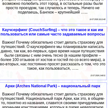
возможно полюбить этот город, в остальные разы были
просто проездом, так случилось и теперь. Ничего не
поделаешь, Бангкок – крупнейший …...
16 07 2026 18:13:40
Каучсерфинг (CouchSurfing) – что это такое и как им
пользоваться или самые часто задаваемые вопросы
Важно! Почему обязательно стоит делать страховку для
путешествий. О каучсерфинге мы планировали написать
давно, так как, во-первых, одно время наши путешествия
были связаны с ним очень тесно (в нашем профиле –
более 100 отзывов от хостов и гостей по со всего мира), а
во-вторых, нас постоянно просят рассказать о том, что это
такое, как пользоваться, …...
15 07 2026 2:48:51
Арки (Arches National Park) – национальный парк
Важно! Почему обязательно стоит делать страховку для
путешествий. Национальный парк Арки, как это, в общем-
то, понятно из названия, славится своими причудливыми
арочными конструкциями, которых в парке невероятное