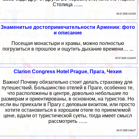
Столица …...
06 07 2026 5:23:59
Знаменитые достопримечательности Армении: фото
и описание
Посещая монастыри и храмы, можно полностью
погрузиться в прошлое и ощутить дыхание времени… ...
05 07 2026 13:44:29
Clarion Congress Hotel Prague, Прага, Чехия
Важно! Почему обязательно стоит делать страховку для
путешествий. Большинство отелей в Праге, особенно те,
что расположены в центре, довольно небольшие по
размерам и ориентированы, в основном, на туристов. Но
если вы приехали в Прагу с деловым визитом, или просто
хотите остановиться в хорошем отеле по приемлемой
цене, вдали от туристической суеты, тогда имеет смысл
рассмотреть …...
04 07 2026 9:46:27