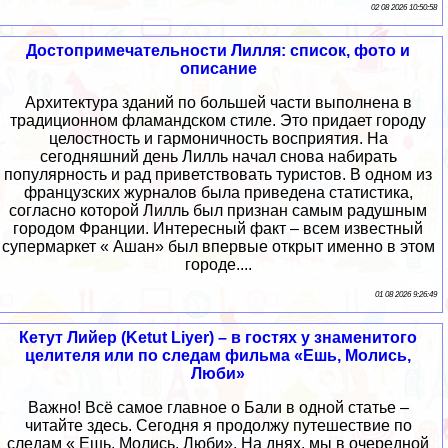
02 08 2026 10:50:58
Достопримечательности Лилля: список, фото и
описание
Архитектура зданий по большей части выполнена в
традиционном фламандском стиле. Это придает городу
целостность и гармоничность восприятия. На
сегодняшний день Лилль начал снова набирать
популярность и рад приветствовать туристов. В одном из
французских журналов была приведена статистика,
согласно которой Лилль был признан самым радушным
городом Франции. Интересный факт – всем известный
супермаркет « Ашан» был впервые открыт именно в этом
городе....
01 08 2026 9:26:49
Кетут Лийер (Ketut Liyer) – в гостях у знаменитого
целителя или по следам фильма «Ешь, Молись,
Люби»
Важно! Всё самое главное о Бали в одной статье –
читайте здесь. Сегодня я продолжу путешествие по
следам « Ешь, Молись, Люби». На днях, мы в очередной