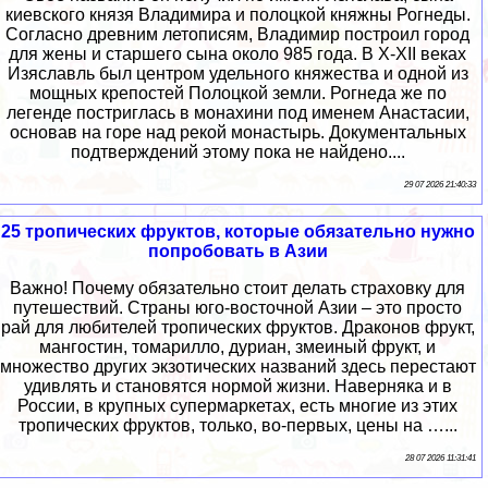
киевского князя Владимира и полоцкой княжны Рогнеды.
Согласно древним летописям, Владимир построил город
для жены и старшего сына около 985 года. В X-XII веках
Изяславль был центром удельного княжества и одной из
мощных крепостей Полоцкой земли. Рогнеда же по
легенде постриглась в монахини под именем Анастасии,
основав на горе над рекой монастырь. Документальных
подтверждений этому пока не найдено....
29 07 2026 21:40:33
25 тропических фруктов, которые обязательно нужно
попробовать в Азии
Важно! Почему обязательно стоит делать страховку для
путешествий. Страны юго-восточной Азии – это просто
рай для любителей тропических фруктов. Драконов фрукт,
мангостин, томарилло, дуриан, змеиный фрукт, и
множество других экзотических названий здесь перестают
удивлять и становятся нормой жизни. Наверняка и в
России, в крупных супермаркетах, есть многие из этих
тропических фруктов, только, во-первых, цены на …...
28 07 2026 11:31:41