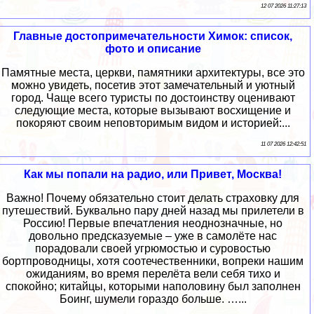
12 07 2026 11:27:13
Главные достопримечательности Химок: список,
фото и описание
Памятные места, церкви, памятники архитектуры, все это
можно увидеть, посетив этот замечательный и уютный
город. Чаще всего туристы по достоинству оценивают
следующие места, которые вызывают восхищение и
покоряют своим неповторимым видом и историей:...
11 07 2026 12:42:51
Как мы попали на радио, или Привет, Москва!
Важно! Почему обязательно стоит делать страховку для
путешествий. Буквально пару дней назад мы прилетели в
Россию! Первые впечатления неоднозначные, но
довольно предсказуемые – уже в самолёте нас
порадовали своей угрюмостью и суровостью
бортпроводницы, хотя соотечественники, вопреки нашим
ожиданиям, во время перелёта вели себя тихо и
спокойно; китайцы, которыми наполовину был заполнен
Боинг, шумели гораздо больше. …...