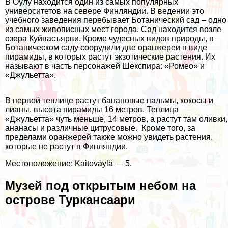
В Оулу находится один из самых популярных
университетов на севере Финляндии. В ведении это
учебного заведения перебывает Ботанический сад – одно
из самых живописных мест города. Сад находится возле
озера Куйвасъярви. Кроме чудесных видов природы, в
Ботаническом саду соорудили две оранжереи в виде
пирамиды, в которых растут экзотические растения. Их
называют в часть персонажей Шекспира: «Ромео» и
«Джульетта».
В первой теплице растут банановые пальмы, кокосы и
лианы, высота пирамиды 16 метров. Теплица
«Джульетта» чуть меньше, 14 метров, а растут там оливки,
ананасы и различные цитрусовые. Кроме того, за
пределами оранжерей также можно увидеть растения,
которые не растут в Финляндии.
Местоположение: Kaitoväylä — 5.
Музей под открытым небом на
острове Туркансаари