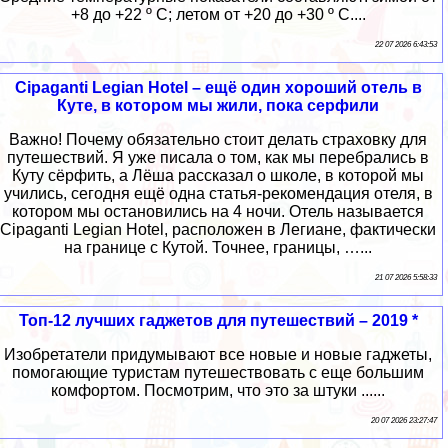
+8 до +22 º С; летом от +20 до +30 º С....
22 07 2026 6:43:53
Cipaganti Legian Hotel – ещё один хороший отель в
Куте, в котором мы жили, пока серфили
Важно! Почему обязательно стоит делать страховку для
путешествий. Я уже писала о том, как мы перебрались в
Куту сёрфить, а Лёша рассказал о школе, в которой мы
учились, сегодня ещё одна статья-рекомендация отеля, в
котором мы остановились на 4 ночи. Отель называется
Cipaganti Legian Hotel, расположен в Легиане, фактически
на границе с Кутой. Точнее, границы, …...
21 07 2026 5:58:33
Топ-12 лучших гаджетов для путешествий – 2019 *
Изобретатели придумывают все новые и новые гаджеты,
помогающие туристам путешествовать с еще большим
комфортом. Посмотрим, что это за штуки ......
20 07 2026 23:27:47