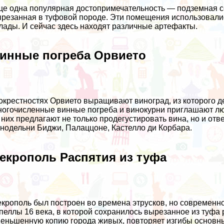
е одна популярная достопримечательность — подземная се
резанная в туфовой породе. Эти помещения использовались
лады. И сейчас здесь находят различные артефакты.
инные погреба Орвието
окрестностях Орвието выращивают виноград, из которого 
огочисленные винные погреба и винокурни приглашают лю
 них предлагают не только продегустировать вина, но и от
нодельни Биджи, Палаццоне, Кастелло ди Корбара.
екрополь Распятия из туфа
крополь был построен во времена этрусков, но современн
пеллы 16 века, в которой сохранилось вырезанное из туфа
еньшенную копию города живых, повторяет изгибы основны