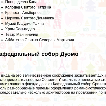
Поццо делла Кава
Колодец Святого Патрика
Крепость Альборнос
Церковь Святого Доминика
Музей Клаудио Фаина
Храм Бельведер
Театр Манчинелли
Аббатство Святых Севера и Мартирия
афедральный собор Дуомо
 вида на это величественное сооружение захватывает дух,
стопримечательностью Орвието! Уникальные полосатые сте
или главного фасада делают Кафедральный собор Орвието 
оль разнообразные приемы оформления романо-готического
следовательно несколько архитекторов на протяжении почт