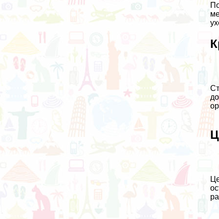
По
ме
ух
К
Ст
до
ор
Ц
Це
ос
ра