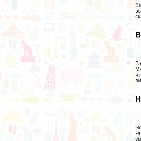
Ещ
вы
ск
В
В 
Мн
из
ви
Н
Не
ка
ум