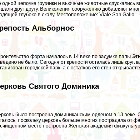
 одной цепочке грузчики и вьючные животные спускались вн
шали друг другу. Великолепия сооружению добавляют мног
одящей глубоко в скалу. Местоположение: Viale San Gallo.
репость Альборнос
роительство форта началось в 14 веке по задумке папы
Эг
ведено не было. Сегодня от крепости осталась лишь кругл
ганизован городской парк, а с остатков его стен открывае
ерковь Святого Доминика
рковь была построена доминиканским орденом в 13 веке. С
талось, поскольку церковь больше многих пострадала от ф
счищенном месте построена Женская академия физкультур