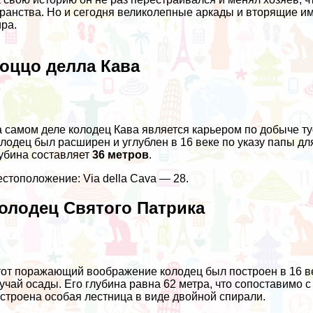
ранства. Но и сегодня великолепные аркады и вторящие им
ра.
оццо делла Кава
 самом деле колодец Кава является карьером по добыче т
лодец был расширен и углублен в 16 веке по указу папы д
убина составляет
36 метров
.
стоположение: Via della Cava — 28.
олодец Святого Патрика
от поражающий воображение колодец был построен в 16 в
учай осады. Его глубина равна 62 метра, что сопоставимо 
строена особая лестница в виде двойной спирали.