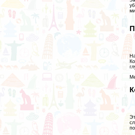
уб
ми
П
На
Ко
гл
Ме
К
Эт
сл
по