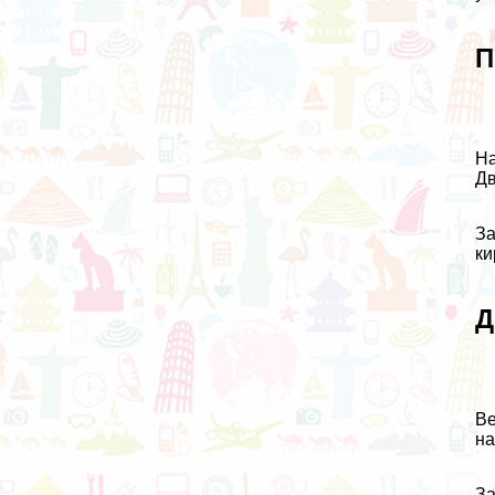
П
На
Дв
За
ки
Д
Ве
на
За