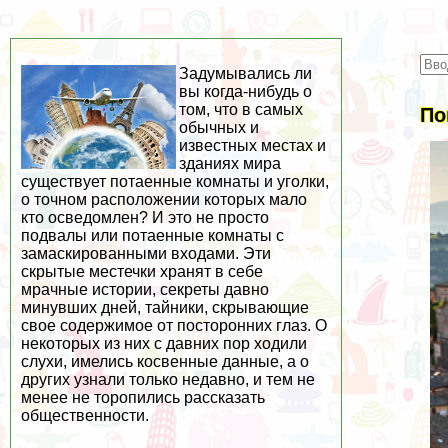
Задумывались ли
вы когда-нибудь о
том, что в самых
По
обычных и
известных местах и
зданиях мира
существует потаенные комнаты и уголки,
о точном расположении которых мало
кто осведомлен? И это не просто
подвалы или потаенные комнаты с
замаскированными входами. Эти
скрытые местечки хранят в себе
мрачные истории, секреты давно
минувших дней, тайники, скрывающие
свое содержимое от посторонних глаз. О
некоторых из них с давних пор ходили
слухи, имелись косвенные данные, а о
других узнали только недавно, и тем не
менее не торопились рассказать
общественности.