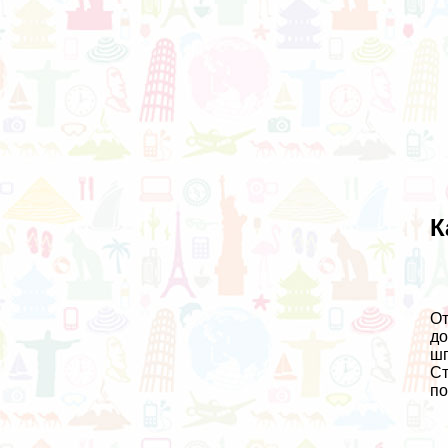
К
От
до
шп
Ст
по