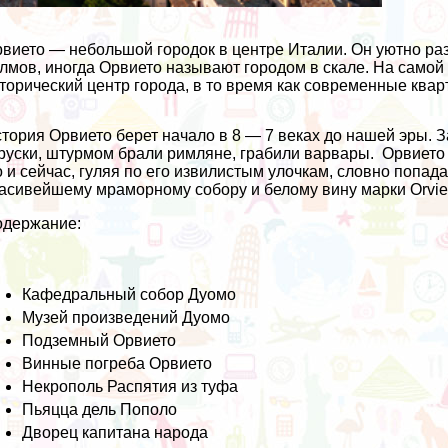
вието — небольшой городок в центре Италии. Он уютно ра
лмов, иногда Орвието называют городом в скале. На само
торический центр города, в то время как современные квар
тория Орвието берет начало в 8 — 7 веках до нашей эры. 
руски, штурмом брали римляне, грабили варвары. Орвието
 и сейчас, гуляя по его извилистым улочкам, словно попад
асивейшему мраморному собору и белому вину марки Orvieto
одержание:
Кафедральный собор Дуомо
Музей произведений Дуомо
Подземный Орвието
Винные погреба Орвието
Некрополь Распятия из туфа
Пьяцца дель Пополо
Дворец капитана народа