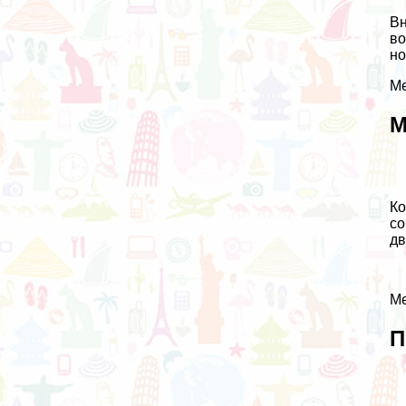
Вн
во
но
Ме
М
Ко
со
дв
Ме
П