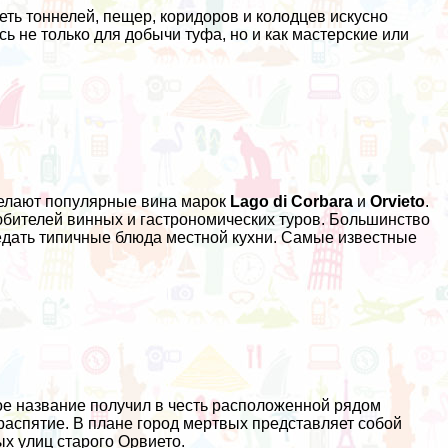
ть тоннелей, пещер, коридоров и колодцев искусно
 не только для добычи туфа, но и как мастерские или
делают популярные вина марок
Lago di Corbara
и
Orvieto
.
бителей винных и гастрономических туров. Большинство
ведать типичные блюда местной кухни. Самые известные
ое название получил в честь расположенной рядом
 распятие. В плане город мертвых представляет собой
х улиц старого Орвието.