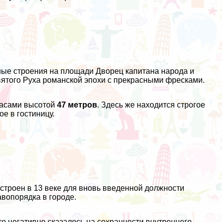
ные строения на площади Дворец капитана народа и
ятого Руха романской эпохи с прекрасными фресками.
часами высотой
47 метров
. Здесь же находится строгое
е в гостиницу.
троен в 13 веке для вновь введенной должности
вопорядка в городе.
то негативно сказалось на сохранности внутреннего