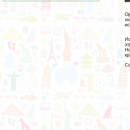
Ор
хо
ис
Ис
эт
Но
кр
С