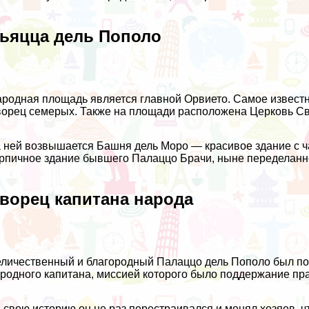
ьяцца дель Пополо
родная площадь является главной Орвието. Самое извест
орец семерых. Также на площади расположена Церковь Св
 ней возвышается Башня дель Моро — красивое здание с 
рпичное здание бывшего Палаццо Брачи, ныне переделанно
ворец капитана народа
личественный и благородный Палаццо дель Пополо был пос
родного капитана, миссией которого было поддержание пра
 свою историю он не раз перестраивался и менял хозяев, ч