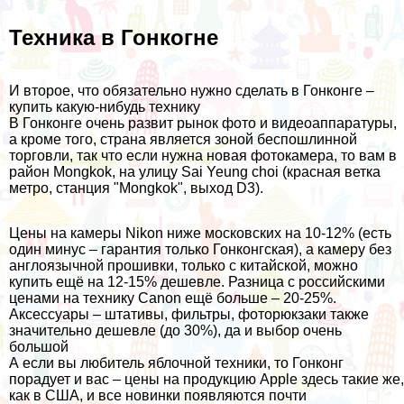
Техника в Гонкогне
И второе, что обязательно нужно сделать в Гонконге –
купить какую-нибудь технику
В Гонконге очень развит рынок фото и видеоаппаратуры,
а кроме того, страна является зоной беспошлинной
торговли, так что если нужна новая фотокамера, то вам в
район Mongkok, на улицу Sai Yeung choi (красная ветка
метро, станция "Mongkok", выход D3).
Цены на камеры Nikon ниже московских на 10-12% (есть
один минус – гарантия только Гонконгская), а камеру без
англоязычной прошивки, только с китайской, можно
купить ещё на 12-15% дешевле. Разница с российскими
ценами на технику Canon ещё больше – 20-25%.
Аксессуары – штативы, фильтры, фоторюкзаки также
значительно дешевле (до 30%), да и выбор очень
большой
А если вы любитель яблочной техники, то Гонконг
порадует и вас – цены на продукцию Apple здесь такие же,
как в
США
, и все новинки появляются почти