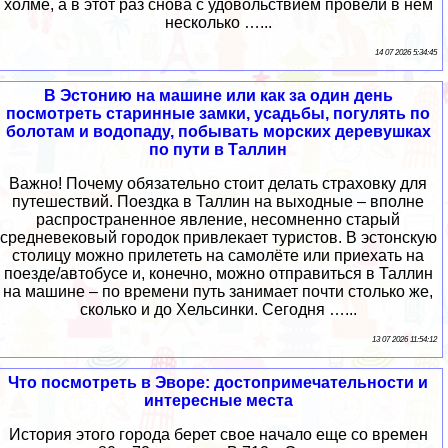
холме, а в этот раз снова с удовольствием провели в нём
несколько …...
14 07 2026 5:34:45
В Эстонию на машине или как за один день
посмотреть старинные замки, усадьбы, погулять по
болотам и водопаду, побывать морских деревушках
по пути в Таллин
Важно! Почему обязательно стоит делать страховку для
путешествий. Поездка в Таллин на выходные – вполне
распространенное явление, несомненно старый
средневековый городок привлекает туристов. В эстонскую
столицу можно прилететь на самолёте или приехать на
поезде/автобусе и, конечно, можно отправиться в Таллин
на машине – по времени путь занимает почти столько же,
сколько и до Хельсинки. Сегодня …...
13 07 2026 11:54:12
Что посмотреть в Эворе: достопримечательности и
интересные места
История этого города берет свое начало еще со времен