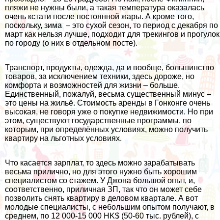
пляжи не нужны были, а такая температура оказалась
очень кстати после постоянной жары. А кроме того,
поскольку, зима – это сухой сезон, то период с декабря по
март как нельзя лучше, подходит для трекингов и прогулок
по городу (о них в отдельном посте).
Транспорт, продукты, одежда, да и вообще, большинство
товаров, за исключением техники, здесь дороже, но
комфорта и возможностей для жизни – больше.
Единственный, пожалуй, весьма существенный минус –
это цены на жильё. Стоимость аренды в Гонконге очень
высокая, не говоря уже о покупке недвижимости. Но при
этом, существуют государственные программы, по
которым, при определённых условиях, можно получить
квартиру на льготных условиях.
Что касается зарплат, то здесь можно зарабатывать
весьма прилично, но для этого нужно быть хорошим
специалистом со стажем. У Джона большой опыт, и,
соответственно, приличная ЗП, так что он может себе
позволить снять квартиру в деловом квартале. А вот
молодые специалисты, с небольшим опытом получают, в
среднем, по 12 000-15 000 HK$ (50-60 тыс. рублей), c