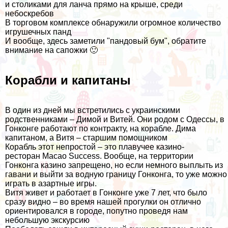
и столиками для ланча прямо на крыше, среди
небоскребов
В торговом комплексе обнаружили огромное количество
игрушечных панд
И вообще, здесь заметили "пандовый бум", обратите
внимание на сапожки 🙂
Корабли и капитаны
В один из дней мы встретились с украинскими
родственниками – Димой и Витей. Они родом с Одессы, в
Гонконге работают по контракту, на корабле. Дима
капитаном, а Витя – старшим помощником
Корабль этот непростой – это плавучее казино-
ресторан Macao Success. Вообще, на территории
Гонконга казино запрещено, но если немного выплыть из
гавани и выйти за водную границу Гонконга, то уже можно
играть в азартные игры.
Витя живет и работает в Гонконге уже 7 лет, что было
сразу видно – во время нашей прогулки он отлично
ориентировался в городе, попутно проведя нам
небольшую экскурсию