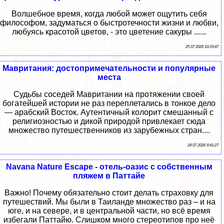
Волшебное время, когда любой может ощутить себя
философом, задуматься о быстротечности жизни и любви,
любуясь красотой цветов, - это цветение сакуры ......
25 07 2026 10:19:47
Мавритания: достопримечательности и популярные
места
Судьбы соседей Мавритании на протяжении своей
богатейшей истории не раз переплетались в тонкое дело
— арабский Восток. Аутентичный колорит смешанный с
религиозностью и дикой природой привлекает сюда
множество путешественников из зарубежных стран....
24 07 2026 9:41:27
Navana Nature Escape - отель-оазис с собственным
пляжем в Паттайе
Важно! Почему обязательно стоит делать страховку для
путешествий. Мы были в Таиланде множество раз – и на
юге, и на севере, и в центральной части, но всё время
избегали Паттайю. Слишком много стереотипов про неё