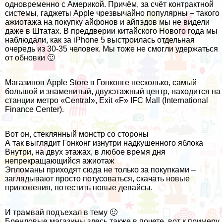
одновременно с Америкой. Причём, за счёт контрактной
системы, гаджеты Apple чрезвычайно популярны – такого
ажиотажа на покупку айфонов и айпэдов мы не видели
даже в
Штатах
. В преддверии китайского Нового года мы
наблюдали, как за iPhone 5 выстроилась отдельная
очередь из 30-35 человек. Мы тоже не смогли удержаться
от обновки 🙂
Магазинов Apple Store в Гонконге несколько, самый
большой и знаменитый, двухэтажный центр, находится на
станции метро «Central», Exit «F» IFC Mall (International
Finance Center).
Вот он, стеклянный монстр со стороны
А так выглядит Гонконг изнутри надкушенного яблока
Внутри, на двух этажах, в любое время дня
непрекращающийся ажиотаж
Эпломаны приходят сюда не только за покупками –
заглядывают просто потусоваться, скачать новые
приложения, потестить новые девайсы.
И трамвай подъехал в тему 🙂
Брендовые магазины здесь также в почете, вот к примеру