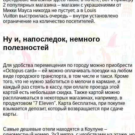
2 популярных магазина – магазин с украшениями от
Микки Мауса никогда не пустует, а в Louis
Vuitton выстроилась очередь – внутри установлено
ограничение на количество посетителей.
Ну и, напоследок, немного
полезностей
Для удобства перемещения по городу можно приобрести
«Octopus card» – ей можно оплачивать поездки на любом
виде городского транспорта, в том числе и такси. Кроме
того, что не нужно заботиться о мелочи в кармане, и
каждый раз стоять в кассу, при оплате проезда этой
картой есть небольшая скидка. Также картой можно
расплачиваться в некоторых магазинах, например, в
продуктовом "7 Eleven". Карта бесплатна, при покупке
взымается депозит, который возвращается при сдаче
карты.
Самые дешевые отели находятся а Коулуне –
одноместный номер, 2х3 метра, c удобствами на этаже, но