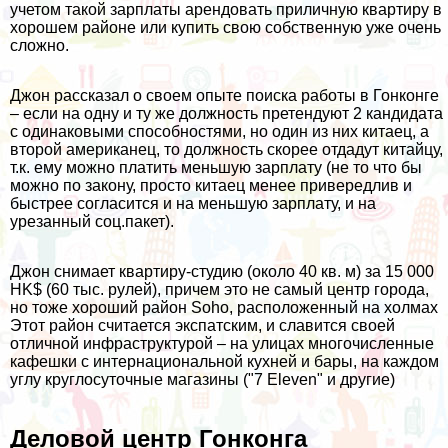
учетом такой зарплаты арендовать приличную квартиру в
хорошем районе или купить свою собственную уже очень
сложно.
Джон рассказал о своем опыте поиска работы в Гонконге
– если на одну и ту же должность претендуют 2 кандидата
с одинаковыми способностями, но один из них китаец, а
второй американец, то должность скорее отдадут китайцу,
т.к. ему можно платить меньшую зарплату (не то что бы
можно по закону, просто китаец менее привередлив и
быстрее согласится и на меньшую зарплату, и на
урезанный соц.пакет).
Джон снимает квартиру-студию (около 40 кв. м) за 15 000
HK$ (60 тыс. рулей), причем это не самый центр города,
но тоже хороший район Soho, расположенный на холмах
Этот район считается экспатским, и славится своей
отличной инфраструктурой – на улицах многочисленные
кафешки с интернациональной кухней и бары, на каждом
углу круглосуточные магазины ("7 Eleven" и другие)
Деловой центр Гонконга