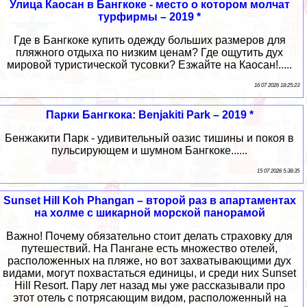
Улица Каосан в Бангкоке - место о котором молчат
турфирмы – 2019 *
Где в Бангкоке купить одежду больших размеров для
пляжного отдыха по низким ценам? Где ощутить дух
мировой туристической тусовки? Езжайте на Каосан!.....
16 07 2026 18:25:23
Парки Бангкока: Benjakiti Park – 2019 *
Бенжакити Парк - удивительный оазис тишины и покоя в
пульсирующем и шумном Бангкоке......
15 07 2026 5:38:35
Sunset Hill Koh Phangan – второй раз в апартаментах
на холме с шикарной морской панорамой
Важно! Почему обязательно стоит делать страховку для
путешествий. На Пангане есть множество отелей,
расположенных на пляже, но вот захватывающими дух
видами, могут похвастаться единицы, и среди них Sunset
Hill Resort. Пару лет назад мы уже рассказывали про
этот отель с потрясающим видом, расположенный на