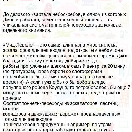
До делового квартала небоскребов, в одном из которых
Джон и работает, ведет пешеходный тоннель – эта
уникальная система тоннелей-переходов заслуживает
отдельного внимания.
«Мид-Левелс» – это самая длинная в мире система
эскалаторов для пешеходов под открытым небом, она
позволяет жителям существенно экономить время. Джон,
благодаря такому переходу, добирается до
работы прогулочным шагом, в самый центр, за 20 минут
(по тротуарам, через дороги со светофорами
понадобилось бы как минимум в два раза больше
времени). А если нужно было бы добраться до
популярного района Коулуна, то потребовалось бы еще 7
минут, на пароме через реку – переход ведет прямо к
причалу.
Состоят тоннели-переходы из эскалаторов, лестниц,
мостов
коридоров и движущихся дорожек, предназначенных
только для пешеходов
Тоннели хорошо продуманы, например, по утрам
некоторые эскалаторы работают только на спуск, а