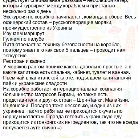
существует специальная развозка – небольшой катер,
который курсирует между кораблём и пристанью
несколько раз в день
Экскурсия по кораблю начинается, команда в сборе. Весь
офицерский состав – русскоговорящие моряки,
преимущественно из Украины
Изучаем маршрут
Гуляем по палубе
Витя отвечает за технику безопасности на корабле,
поэтому знает его как свои 5 пальцев – проводит нам
экскурсию
Ресторан и казино
У моряков рангом пониже каюты довольно простые, а в
каюте капитана есть спальня, кабинет, туалет и ванная.
Пьем чай в капитанской каюте, подъедаем капитанский
паёк и украинские сладости
На корабле работает интернациональная компания –
большинство матросов Бирмы, но также есть
представители и других стран –
Шри-Ланки
,
Малайзии
,
Индонезии
. Поваров тоже несколько, и один из них –
украинец, так что ребятам не приходится скучать по
борщу и котлетам. Правда готовить украинскую еду
приходится из гонконгских ингредиентов, так что не всегда
получается аутентично =)