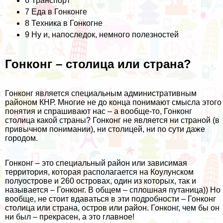
6
Транспорт
7
Еда в Гонконге
8
Техника в Гонкогне
9
Ну и, напоследок, немного полезностей
Гонконг – столица или страна?
Гонконг является специальным административным
районом КНР. Многие не до конца понимают смысла этого
понятия и спрашивают нас – а вообще-то, Гонконг
столица какой страны? Гонконг не является ни страной (в
привычном понимании), ни столицей, ни по сути даже
городом.
Гонконг – это специальный район или зависимая
территория, которая располагается на Коулунском
полуострове и 260 островах, один из которых, так и
называется – Гонконг. В общем – сплошная путаница)) Но
вообще, не стоит вдаваться в эти подробности – Гонконг
столица или страна, остров или район. Гонконг, чем бы он
ни был – прекрасен, а это главное!