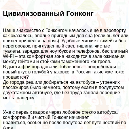
Цивилизованный Гонконг
Наше знакомство с Гонконгом началось еще в аэропорту,
как оказалось, вполне пригодным для сна (если вылет или
прилет пришёлся на ночь). Удобные мягкие скамейки без
перегородок, приглушенный свет, тишина, чистые
туалеты, зарядка для ноутбуков и телефонов, бесплатный
Wi-Fi – эта комфортная зона находится в зале ожидания
между гейтами и стойками таможенного контроля.
В дьюти-фри порадовали Тоблероны – попробовали
новый вкус в голубой упаковке, в России такие уже тоже
продаются?
До города решили добираться на автобусе – утренних
пассажиров было немного, поэтому ехали в полупустом
двухэтажном автобусе, где без труда заняли передние
места наверху.
Уже с первых кадров через лобовое стекло автобуса,
комфортный и чистый Гонконг начинает
нравиться, особенно после
полутора лет путешествий по
Азии