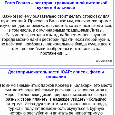
Forto Dvaras – ресторан традиционной литовской
кухни в Вильнюсе
Важно! Почему обязательно стоит делать страховку для
путешествий. Приехав в Вильнюс мы, конечно, же, кроме
изучения достопримечательностей, хотели познакомиться,
в том числе, и с кулинарными традициями Литвы.
Разумеется, сегодня в каждом более-менее крупном
городе можно найти ресторан практически любой кухни,
но всё-таки, пробовать национальные блюда лучше всего
там, где они были изобретены и готовились на
протяжении …...
29 07 2026 5:46:56
Достопримечательности ЮАР: список, фото и
описание
Помимо знаменитых парков Крюгер и Калахари, это место
считается родиной самых роскошных заповедников в
мире. Поклонники дикой природы съезжаются сюда с
разных стран планеты в надежде увидеть «большую
пятерку». Исследуя эти земли и оживленные города,
туристы получат возможность окунуться в бурную
историю республики и впитать ее неповторимую