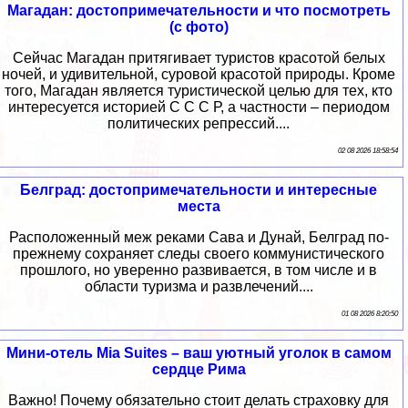
Магадан: достопримечательности и что посмотреть
(с фото)
Сейчас Магадан притягивает туристов красотой белых
ночей, и удивительной, суровой красотой природы. Кроме
того, Магадан является туристической целью для тех, кто
интересуется историей С С С Р, а частности – периодом
политических репрессий....
02 08 2026 18:58:54
Белград: достопримечательности и интересные
места
Расположенный меж реками Сава и Дунай, Белград по-
прежнему сохраняет следы своего коммунистического
прошлого, но уверенно развивается, в том числе и в
области туризма и развлечений....
01 08 2026 8:20:50
Мини-отель Mia Suites – ваш уютный уголок в самом
сердце Рима
Важно! Почему обязательно стоит делать страховку для