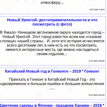
атмосферу....
28 07 2026 7:39:24
Новый Уренгой: достопримечательности и что
посмотреть (с фото)
В Ямало- Ненецком автономном округе находится город –
Новый Уренгой. Этот город известен всем как «газовая
столица» нашей страны. И, хотя его история исчисляется
всего десятками лет, в нем есть на что посмотреть,
имеются интересные места, где можно насладиться
своим отдыхом....
27 07 2026 13:46:28
Китайский Новый год в Гонконге – 2019 * Гонконг
Приехать в Гонконг в Китайский Новый Год - это
одновременно и большая ошибка и большие впечатления
......
26 07 2026 15:25:34
Цветение сакуры в Японии - праздник Ханами – 2019 *