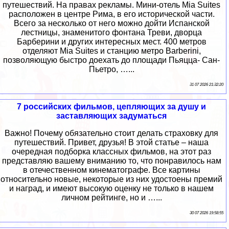
путешествий. На правах рекламы. Мини-отель Mia Suites
расположен в центре Рима, в его исторической части.
Всего за несколько от него можно дойти Испанской
лестницы, знаменитого фонтана Треви, дворца
Барберини и других интересных мест. 400 метров
отделяют Mia Suites и станцию метро Barberini,
позволяющую быстро доехать до площади Пьяцца- Сан-
Пьетро, …...
31 07 2026 21:32:20
7 российских фильмов, цепляющих за душу и
заставляющих задуматься
Важно! Почему обязательно стоит делать страховку для
путешествий. Привет, друзья! В этой статье – наша
очередная подборка классных фильмов, на этот раз
представляю вашему вниманию то, что понравилось нам
в отечественном кинематографе. Все картины
относительно новые, некоторые из них удостоены премий
и наград, и имеют высокую оценку не только в нашем
личном рейтинге, но и …...
30 07 2026 19:58:55