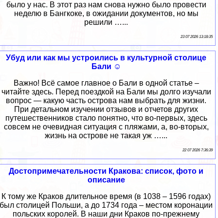
было у нас. В этот раз нам снова нужно было провести
неделю в Бангкоке, в ожидании документов, но мы
решили …...
23 07 2026 13:18:35
Убуд или как мы устроились в культурной столице
Бали ☺
Важно! Всё самое главное о Бали в одной статье –
читайте здесь. Перед поездкой на Бали мы долго изучали
вопрос — какую часть острова нам выбрать для жизни.
При детальном изучении отзывов и отчетов других
путешественников стало понятно, что во-первых, здесь
совсем не очевидная ситуация с пляжами, а, во-вторых,
жизнь на острове не такая уж …...
22 07 2026 7:36:39
Достопримечательности Кракова: список, фото и
описание
К тому же Краков длительное время (в 1038 – 1596 годах)
был столицей Польши, а до 1734 года – местом коронации
польских королей. В наши дни Краков по-прежнему