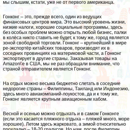
мы слышим, кстати, уже не от первого американца.
Гонконг – это, прежде всего, один из ведущих
финансовых центров мира. Это высокий уровень жизни,
низкие налоги, хорошие социальные программы, здесь
без особых проблем можно открыть любой бизнес, палки
в колёса никто ставить не будет, к тому же, город является
зоной свободной торговли. Гонконг – крупнейший в мире
ре-экспортёр китайских товаров, производят их в
соседних провинциях на материковой части, а Гонконг
экспортирует в другие страны. Заказывая товары на
Amazon\'e в
США
, мы не раз обращали внимание, что
страной отправителем является Гонконг.
На отдых можно весьма бюджетно слетать в соседние
недорогие страны –
Филиппины
,
Таиланд
или
Индонезию
,
здесь много авиакомпаний-лоукостов, да и к тому же,
Гонконг является крупным авиационным хабом.
Весной и осенью можно отдыхать и в самом Гонконге
(если это касается пляжного отдыха – пляжей много, море
хорошее). Летом здесь жарковато, а зимой относительно
прохладно – 18-20 градусов. Но нам, после
Филиппин
,