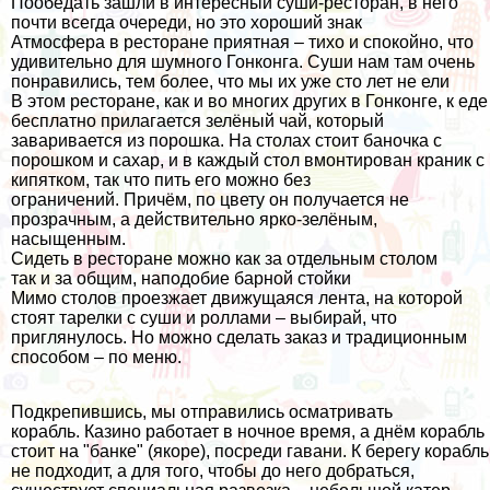
Пообедать зашли в интересный суши-ресторан, в него
почти всегда очереди, но это хороший знак
Атмосфера в ресторане приятная – тихо и спокойно, что
удивительно для шумного Гонконга. Суши нам там очень
понравились, тем более, что мы их уже сто лет не ели
В этом ресторане, как и во многих других в Гонконге, к еде
бесплатно прилагается зелёный чай, который
заваривается из порошка. На столах стоит баночка с
порошком и сахар, и в каждый стол вмонтирован краник с
кипятком, так что пить его можно без
ограничений. Причём, по цвету он получается не
прозрачным, а действительно ярко-зелёным,
насыщенным.
Сидеть в ресторане можно как за отдельным столом
так и за общим, наподобие барной стойки
Мимо столов проезжает движущаяся лента, на которой
стоят тарелки с суши и роллами – выбирай, что
приглянулось. Но можно сделать заказ и традиционным
способом – по меню.
Подкрепившись, мы отправились осматривать
корабль. Казино работает в ночное время, а днём корабль
стоит на "банке" (якоре), посреди гавани. К берегу корабль
не подходит, а для того, чтобы до него добраться,