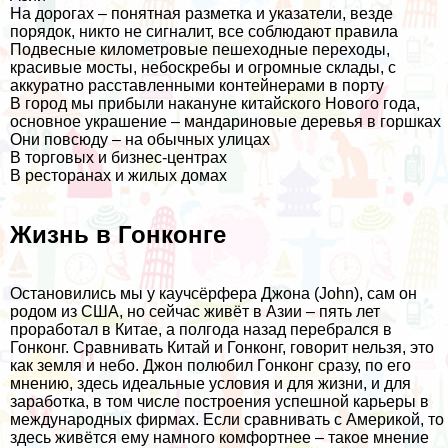
На дорогах – понятная разметка и указатели, везде
порядок, никто не сигналит, все соблюдают правила
Подвесные километровые пешеходные переходы,
красивые мосты, небоскребы и огромные склады, с
аккуратно расставленными контейнерами в порту
В город мы прибыли накануне китайского Нового года,
основное украшение – мандариновые деревья в горшках
Они повсюду – на обычных улицах
В торговых и бизнес-центрах
В ресторанах и жилых домах
Жизнь в Гонконге
Остановились мы у каучсёрфера Джона (John), сам он
родом из
США
, но сейчас живёт в Азии – пять лет
проработал в Китае, а полгода назад перебрался в
Гонконг. Сравнивать Китай и Гонконг, говорит нельзя, это
как земля и небо. Джон полюбил Гонконг сразу, по его
мнению, здесь идеальные условия и для жизни, и для
заработка, в том числе построения успешной карьеры в
международных фирмах. Если сравнивать с Америкой, то
здесь живётся ему намного комфортнее – такое мнение