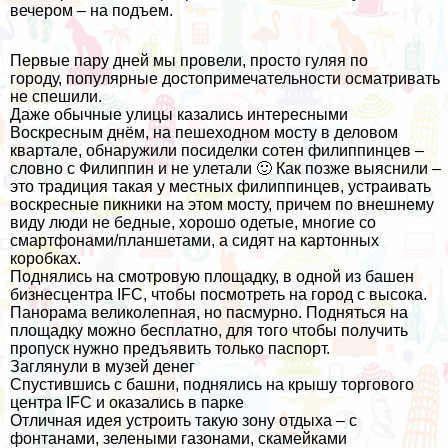
вечером – на подъем.
Первые пару дней мы провели, просто гуляя по
городу, популярные достопримечательности осматривать
не спешили.
Даже обычные улицы казались интересными
Воскресным днём, на пешеходном мосту в деловом
квартале, обнаружили посиделки сотен филиппинцев –
словно с Филиппин и не улетали 🙂 Как позже выяснили –
это традиция такая у местных филиппинцев, устраивать
воскресные пикники на этом мосту, причем по внешнему
виду люди не бедные, хорошо одетые, многие со
смартфонами/планшетами, а сидят на картонных
коробках.
Поднялись на смотровую площадку, в одной из башен
бизнесцентра IFC, чтобы посмотреть на город с высока.
Панорама великолепная, но пасмурно. Подняться на
площадку можно бесплатно, для того чтобы получить
пропуск нужно предъявить только паспорт.
Заглянули в музей денег
Спустившись с башни, поднялись на крышу торгового
центра IFC и оказались в парке
Отличная идея устроить такую зону отдыха – с
фонтанами, зелеными газонами, скамейками