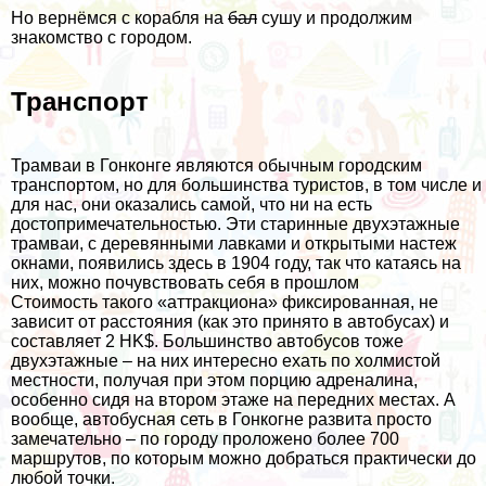
Но вернёмся с корабля на
бал
сушу и продолжим
знакомство с городом.
Транспорт
Трамваи в Гонконге являются обычным городским
транспортом, но для большинства туристов, в том числе и
для нас, они оказались самой, что ни на есть
достопримечательностью. Эти старинные двухэтажные
трамваи, с деревянными лавками и открытыми настеж
окнами, появились здесь в 1904 году, так что катаясь на
них, можно почувствовать себя в прошлом
Стоимость такого «аттракциона» фиксированная, не
зависит от расстояния (как это принято в автобусах) и
составляет 2 HK$. Большинство автобусов тоже
двухэтажные – на них интересно ехать по холмистой
местности, получая при этом порцию адреналина,
особенно сидя на втором этаже на передних местах. А
вообще, автобусная сеть в Гонкогне развита просто
замечательно – по городу проложено более 700
маршрутов, по которым можно добраться практически до
любой точки.