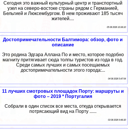
Сегодня это важный культурный центр и транспортный
узел на северо-востоке страны рядом с Германией,
Бельгией и Люксембургом. В нем проживают 185 тысяч
жителей....
05 08 2026 10:36:10
Достопримечательности Балтимора: обзор, фото и
описание
Это родина Эдгара Аллана По и место, которое подобно
магниту притягивает сюда толпы туристов из года в год.
Среди самых лучших и самых посещаемых
достопримечательности этого города:...
04 08 2026 5:47:54
11 лучших смотровых площадок Порту: маршруты и
фото – 2019 * Португалия
Собрали в один список все места, откуда открывается
потрясающий вид на Порту ......
03 08 2026 9:46:30