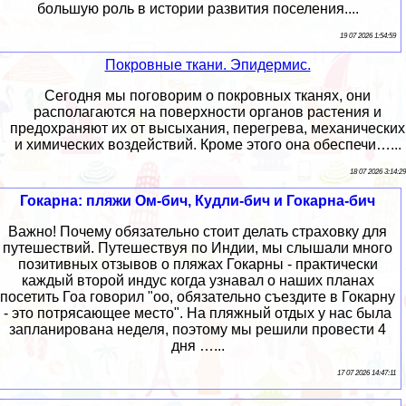
большую роль в истории развития поселения....
19 07 2026 1:54:59
Покровные ткани. Эпидермис.
Сегодня мы поговорим о покровных тканях, они
располагаются на поверхности органов растения и
пpeдoxpaняют их от высыхания, перегрева, механических
и химических воздействий. Кроме этого она обеспечи…...
18 07 2026 3:14:29
Гокарна: пляжи Ом-бич, Кудли-бич и Гокарна-бич
Важно! Почему обязательно стоит делать страховку для
путешествий. Путешествуя по Индии, мы слышали много
позитивных отзывов о пляжах Гокарны - практически
каждый второй индус когда узнавал о наших планах
посетить Гоа говорил "оо, обязательно съездите в Гокарну
- это потрясающее место". На пляжный отдых у нас была
запланирована неделя, поэтому мы решили провести 4
дня …...
17 07 2026 14:47:11