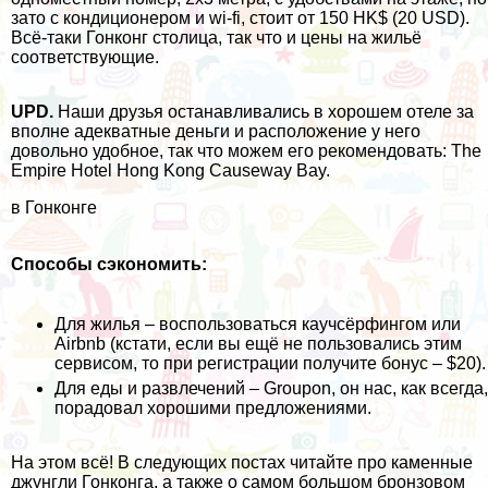
зато с кондиционером и wi-fi, стоит от 150 HK$ (20 USD).
Всё-таки Гонконг столица, так что и цены на жильё
соответствующие.
UPD.
Наши друзья останавливались в хорошем отеле за
вполне адекватные деньги и расположение у него
довольно удобное, так что можем его рекомендовать:
The
Empire Hotel Hong Kong Causeway Bay
.
в Гонконге
Способы сэкономить:
Для жилья – воспользоваться
каучсёрфингом
или
Airbnb
(кстати, если вы ещё не пользовались этим
сервисом, то при регистрации получите бонус – $20).
Для еды и развлечений –
Groupon
, он нас, как всегда,
порадовал хорошими предложениями.
На этом всё! В следующих постах читайте про каменные
джунгли Гонконга, а также о самом большом бронзовом