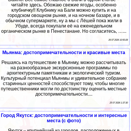
читайте здесь. Обожаю свежие ягоды, особенно
клубничку!! Клубнику на Бали можно купить и на
городском овощном рынке, и на ночном базаре, и в
обычном супермаркете, ну а мы с Лёшей пока жили в
Убуде, всегда покупали её на еженедельном
органическом рынке в Пенестанане. Но согласитесь, …...
26 07 2026 10:50:28
Мьянма: достопримечательности и красивые места
Решаясь на путешествие в Мьянму, можно рассчитывать
на разнообразные экскурсионные программы по
архитектурным памятникам и экологический туризм.
Культурный потенциал Мьянмы и удивительное собрание
старинных ценностей способствуют тому, чтобы многие
путешественники могли по достоинству оценить местные
достопримечательности....
25 07 2026 1:37:30
Город Якутск: достопримечательности и интересные
места (с фото)
Якутск – крупнейший из городов, расположенных в