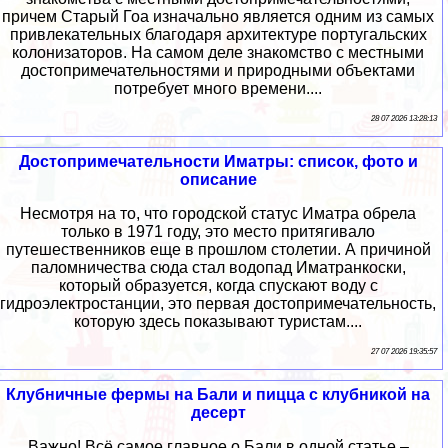
причем Старый Гоа изначально является одним из самых
привлекательных благодаря архитектуре португальских
колонизаторов. На самом деле знакомство с местными
достопримечательностями и природными объектами
потребует много времени....
28 07 2026 13:28:13
Достопримечательности Иматры: список, фото и
описание
Несмотря на то, что городской статус Иматра обрела
только в 1971 году, это место притягивало
путешественников еще в прошлом столетии. А причиной
паломничества сюда стал водопад Иматранкоски,
который образуется, когда спускают воду с
гидроэлектростанции, это первая достопримечательность,
которую здесь показывают туристам....
27 07 2026 19:35:57
Клубничные фермы на Бали и пицца с клубникой на
десерт
Важно! Всё самое главное о Бали в одной статье –