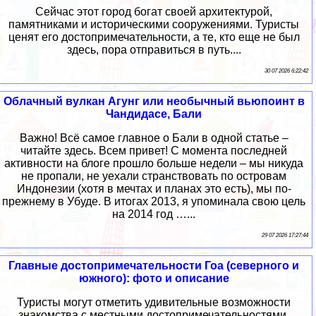
Сейчас этот город богат своей архитектурой,
памятниками и историческими сооружениями. Туристы
ценят его достопримечательности, а те, кто еще не был
здесь, пора отправиться в путь....
30 07 2026 6:22:42
Облачный вулкан Агунг или необычный вьюпоинт в
Чандидасе, Бали
Важно! Всё самое главное о Бали в одной статье –
читайте здесь. Всем привет! С момента последней
активности на блоге прошло больше недели – мы никуда
не пропали, не уехали странствовать по островам
Индонезии (хотя в мечтах и планах это есть), мы по-
прежнему в Убуде. В итогах 2013, я упоминала свою цель
на 2014 год …...
29 07 2026 17:27:44
Главные достопримечательности Гоа (северного и
южного): фото и описание
Туристы могут отметить удивительные возможности
знакомства с местными достопримечательностями,