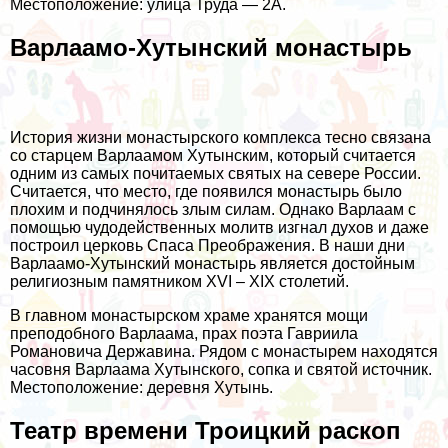
Местоположение: улица Труда — 2А.
Варлаамо-Хутынский монастырь
История жизни монастырского комплекса тесно связана
со старцем Варлаамом Хутынским, который считается
одним из самых почитаемых святых на севере России.
Считается, что место, где появился монастырь было
плохим и подчинялось злым силам. Однако Варлаам с
помощью чудодейственных молитв изгнал духов и даже
построил церковь Спаса Преображения. В наши дни
Варлаамо-Хутынский монастырь является достойным
религиозным памятником XVI – XIX столетий.
В главном монастырском храме хранятся мощи
преподобного Варлаама, прах поэта Гавриила
Романовича Державина. Рядом с монастырем находятся
часовня Варлаама Хутынского, сопка и святой источник.
Местоположение: деревня Хутынь.
Театр времени Троицкий раскоп