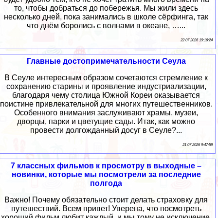
то, чтобы добраться до побережья. Мы жили здесь
несколько дней, пока занимались в школе сёрфинга, так
что днём боролись с волнами в океане, …...
22 07 2026 19:16:24
Главные достопримечательности Сеула
В Сеуле интересным образом сочетаются стремление к
сохранению старины и проявление индустриализации,
благодаря чему столица Южной Кореи оказывается
поистине привлекательной для многих путешественников.
Особенного внимания заслуживают храмы, музеи,
дворцы, парки и цветущие сады. Итак, как можно
провести долгожданный досуг в Сеуле?...
21 07 2026 9:47:59
7 классных фильмов к просмотру в выходные –
новинки, которые мы посмотрели за последние
полгода
Важно! Почему обязательно стоит делать страховку для
путешествий. Всем привет! Уверена, что посмотреть
хороший фильм любит каждый, и мы тому не исключение,