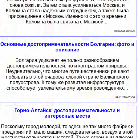
снова сожгли. Затем стала усиливаться Москва, и
Коломна стала надежным сотрудником, а также была
присоединена к Москве. Именного с этого времени
Коломна была связана с Москвой....
05 08 2026 20:46:36
Основные достопримечательности Болгарии: фото и
описание
Болгария удивляет не только разнообразием
достопримечательностей, но и контрастом природы.
Неудивительно, что многие путешественники решают
побывать в этой очаровательной стране Балканского
полуострова. К тому же развитая инфраструктура
способствует увлекательному времяпровождению....
04 08 2026 3:55:50
Горно-Алтайск: достопримечательности и
интересные места
Поскольку город молодой, то здесь не так много фабрик и
предприятий, мало машин, следовательно, воздух в этой
местности отличается чистотой. Также огромным плюсом