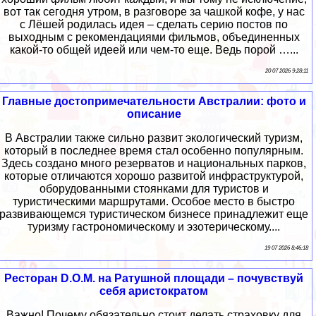
вот так сегодня утром, в разговоре за чашкой кофе, у нас
с Лёшей родилась идея – сделать серию постов по
выходным с рекомендациями фильмов, объединенных
какой-то общей идеей или чем-то еще. Ведь порой …...
20 07 2026 9:28:11
Главные достопримечательности Австралии: фото и
описание
В Австралии также сильно развит экологический туризм,
который в последнее время стал особенно популярным.
Здесь создано много резерватов и национальных парков,
которые отличаются хорошо развитой инфраструктурой,
оборудованными стоянками для туристов и
туристическими маршрутами. Особое место в быстро
развивающемся туристическом бизнесе принадлежит еще
туризму гастрономическому и эзотерическому....
19 07 2026 8:46:18
Ресторан D.O.M. на Ратушной площади – почувствуй
себя аристократом
Важно! Почему обязательно стоит делать страховку для