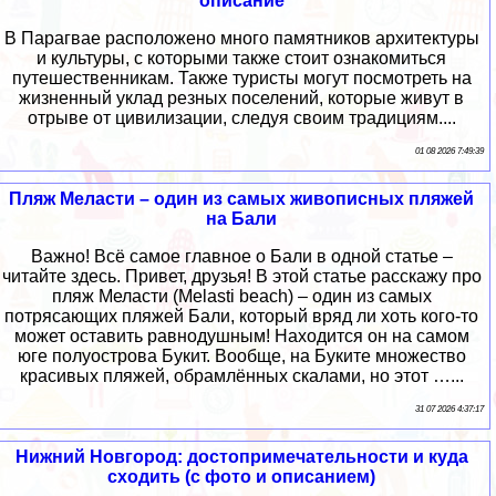
описание
В Парагвае расположено много памятников архитектуры
и культуры, с которыми также стоит ознакомиться
путешественникам. Также туристы могут посмотреть на
жизненный уклад резных поселений, которые живут в
отрыве от цивилизации, следуя своим традициям....
01 08 2026 7:49:39
Пляж Меласти – один из самых живописных пляжей
на Бали
Важно! Всё самое главное о Бали в одной статье –
читайте здесь. Привет, друзья! В этой статье расскажу про
пляж Меласти (Melasti beach) – один из самых
потрясающих пляжей Бали, который вряд ли хоть кого-то
может оставить равнодушным! Находится он на самом
юге полуострова Букит. Вообще, на Буките множество
красивых пляжей, обрамлённых скалами, но этот …...
31 07 2026 4:37:17
Нижний Новгород: достопримечательности и куда
сходить (с фото и описанием)