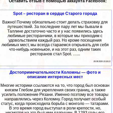
Оставить отзыв с помощью аккаунта FaceBook:
Spot – ресторан в сердце Старого города
Важно! Почему обязательно стоит делать страховку для
путешествий. За последние пару лет мы бывали в
Таллине достаточно часто и у нас появились здесь
любимые ресторанчики, в которые мы приходим с
удовольствием каждый раз. Но кроме посещения
любимых мест, мы всегда стараемся открывать для себя
что-нибудь новенькое, и на этот раз, одним таких
ресторанов стал Spot. …...
06 08 2026 10:18:13
Достопримечательности Коломны — фото и
описание интересных мест
Многие историки ссылаются на то, что город был основан
князем Глебом для укрепления своих границ, а также
усилить положение Рязани. Именно поэтому все товары
направлялись через Коломну. Город получает особый
статус, когда происходила борьба с монголо — татарами.
В это время город выступал в роли крепости, но,
несмотря на это был ими разрушен. В 1293 годы его