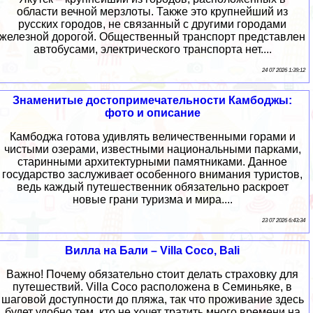
области вечной мерзлоты. Также это крупнейший из
русских городов, не связанный с другими городами
железной дорогой. Общественный транспорт представлен
автобусами, электрического транспорта нет....
24 07 2026 1:39:12
Знаменитые достопримечательности Камбоджы:
фото и описание
Камбоджа готова удивлять величественными горами и
чистыми озерами, известными национальными парками,
старинными архитектурными памятниками. Данное
государство заслуживает особенного внимания туристов,
ведь каждый путешественник обязательно раскроет
новые грани туризма и мира....
23 07 2026 6:43:34
Вилла на Бали – Villa Coco, Bali
Важно! Почему обязательно стоит делать страховку для
путешествий. Villa Coco расположена в Семиньяке, в
шаговой доступности до пляжа, так что проживание здесь
будет удобно тем, кто не хочет тратить много времени на