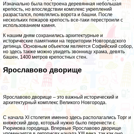
Изначально была построена деревянная небольшая
крепость, но впоследствии комплекс укреплений
разрастался, появлялись ворота и башни. После
нескольких пожаров крепость все-таки перестроили с
использованием камня.
К нашим дням сохранились архитектурные и
исторические памятники на территории Новгородского
детинца. Основным объектом является Софийский собор,
но здесь также можно увидеть звонницу храма, девять
башен, 1400 метров крепостных стен.
Ярославово дворище
Ярославово дворище – это важный исторический и
архитектурный комплекс Великого Новгорода.
С начала XI столетия именно здесь располагались Торг и
княжеский двор, который нужно было перенести с
Рюрикова городища. Впервые Ярославово дворище
упоминается в летописях начала XIII века, так как оно