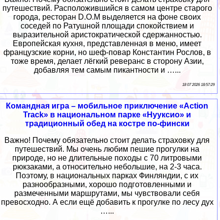
путешествий. Расположившийся в самом центре старого
города, ресторан D.O.M выделяется на фоне своих
соседей по Ратушной площади спокойствием и
выразительной аристократической сдержанностью.
Европейская кухня, представленная в меню, имеет
французские корни, но шеф-повар Константин Рослов, в
тоже время, делает лёгкий реверанс в сторону Азии,
добавляя тем самым пикантности и …...
18 07 2026 18:57:29
Командная игра – мобильное приключение «Action
Track» в национальном парке «Нууксио» и
традиционный обед на костре по-фински
Важно! Почему обязательно стоит делать страховку для
путешествий. Мы очень любим пешие прогулки на
природе, но не длительные походы с 70 литровыми
рюкзаками, а относительно небольшие, на 2-3 часа.
Поэтому, в национальных парках Финляндии, с их
разнообразными, хорошо подготовленными и
размеченными маршрутами, мы чувствовали себя
превосходно. А если ещё добавить к прогулке по лесу дух
…...