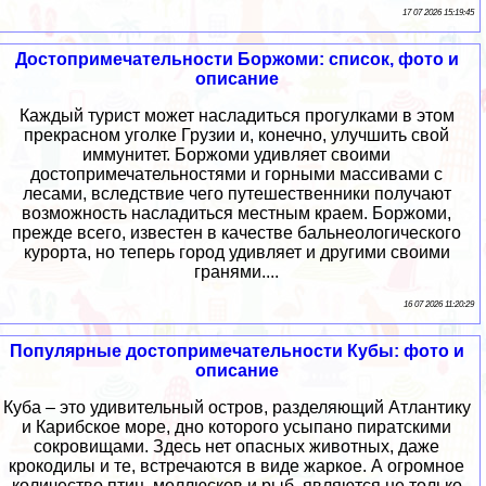
17 07 2026 15:19:45
Достопримечательности Боржоми: список, фото и
описание
Каждый турист может насладиться прогулками в этом
прекрасном уголке Грузии и, конечно, улучшить свой
иммунитет. Боржоми удивляет своими
достопримечательностями и горными массивами с
лесами, вследствие чего путешественники получают
возможность насладиться местным краем. Боржоми,
прежде всего, известен в качестве бальнеологического
курорта, но теперь город удивляет и другими своими
гранями....
16 07 2026 11:20:29
Популярные достопримечательности Кубы: фото и
описание
Куба – это удивительный остров, разделяющий Атлантику
и Карибское море, дно которого усыпано пиратскими
сокровищами. Здесь нет опасных животных, даже
крокодилы и те, встречаются в виде жаркое. А огромное
количество птиц, моллюсков и рыб, являются не только