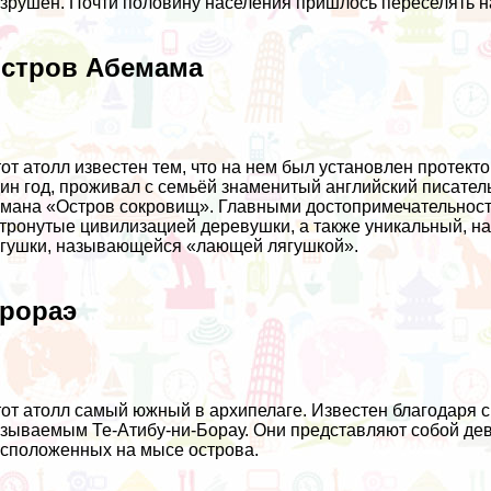
зрушен. Почти половину населения пришлось переселять на
стров Абемама
от атолл известен тем, что на нем был установлен протект
ин год, проживал с семьёй знаменитый английский писател
мана «Остров сокровищ». Главными достопримечательност
тронутые цивилизацией деревушки, а также уникальный, на
гушки, называющейся «лающей лягушкой».
рораэ
от атолл самый южный в архипелаге. Известен благодаря 
зываемым Те-Атибу-ни-Борау. Они представляют собой дев
сположенных на мысе острова.