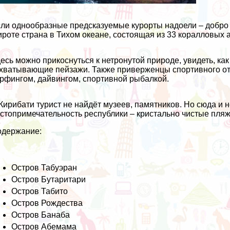
ли однообразные предсказуемые курорты надоели – добро 
роте страна в Тихом океане, состоящая из 33 коралловых 
есь можно прикоснуться к нетронутой природе, увидеть, ка
хватывающие пейзажи. Также приверженцы спортивного отд
рфингом, дайвингом, спортивной рыбалкой.
Кирибати турист не найдёт музеев, памятников. Но сюда и 
стопримечательность республики – кристально чистые пляжи
одержание:
Остров Табуэран
Остров Бутаритари
Остров Табито
Остров Рождества
Остров Банаба
Остров Абемама