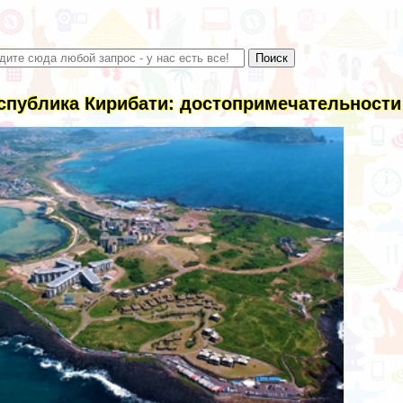
спублика Кирибати: достопримечательности