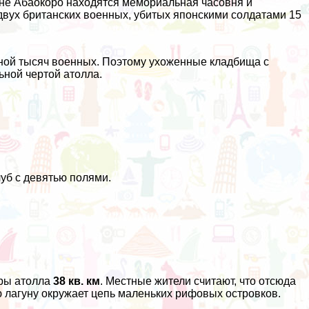
вне Абаокоро находятся мемориальная часовня и
двух британских военных, убитых японскими солдатами 15
ной тысяч военных. Поэтому ухоженные кладбища с
ной чертой атолла.
луб с девятью полями.
еры атолла
38 кв. км
. Местные жители считают, что отсюда
 лагуну окружает цепь маленьких рифовых островков.