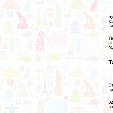
Бу
зд
ви
Та
ак
го
Т
Эт
пр
Зд
ра