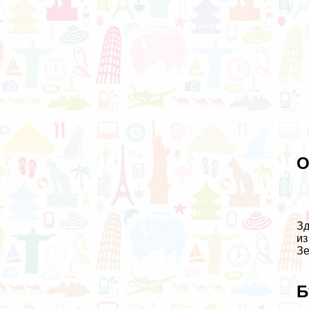
О
Зд
из
Зе
Б