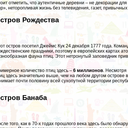
оит отметить, что аутентичные деревни – не декорации дл
р», неторопливая жизнь без телевидения, газет, привычны
стров Рождества
от остров посетил Джеймс Кук 24 декабря 1777 года. Кома
ждественские праздники, поэтому в европейских картах ато
знообразная фауна птиц. Этот нетронутый заповедник прив
имерное количество птиц здесь –
6 миллионов
. Несмотря
иц здесь значительно выше, чем на любом другом острове 
нимает почти половину всей сухопутной территории респуб
стров Банаба
сле того, как в 70-х годах прошлого века здесь было обн