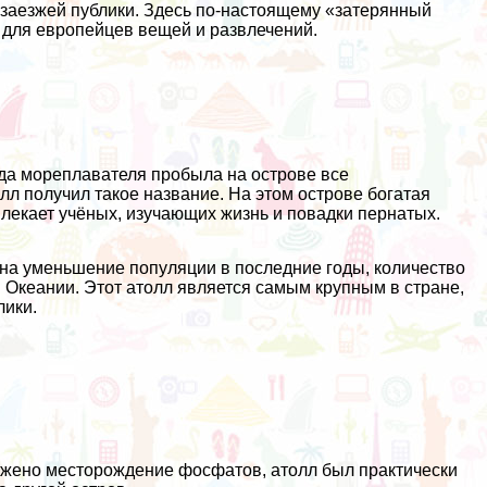
я заезжей публики. Здесь по-настоящему «затерянный
х для европейцев вещей и развлечений.
нда мореплавателя пробыла на острове все
лл получил такое название. На этом острове богатая
лекает учёных, изучающих жизнь и повадки пернатых.
 на уменьшение популяции в последние годы, количество
в Океании. Этот атолл является самым крупным в стране,
лики.
аружено месторождение фосфатов, атолл был практически