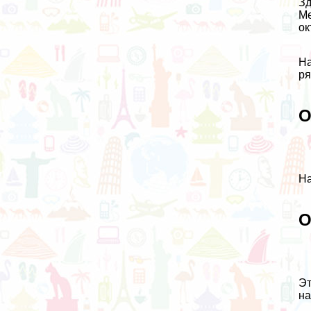
Зд
Ме
ок
На
ря
О
На
О
Эт
на