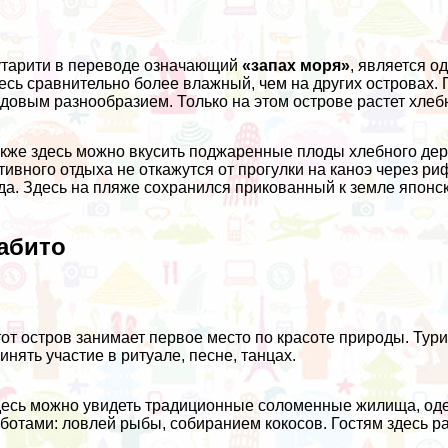
тарити в переводе означающий
«запах моря»
, является о
есь сравнительно более влажный, чем на других островах.
довым разнообразием. Только на этом острове растет хлеб
кже здесь можно вкусить поджаренные плоды хлебного дер
тивного отдыха не откажутся от прогулки на каноэ через р
да. Здесь на пляже сохранился прикованный к земле японск
абито
от остров занимает первое место по красоте природы. Тури
инять участие в ритуале, песне, танцах.
есь можно увидеть традиционные соломенные жилища, оде
ботами: ловлей рыбы, собиранием кокосов. Гостям здесь ра