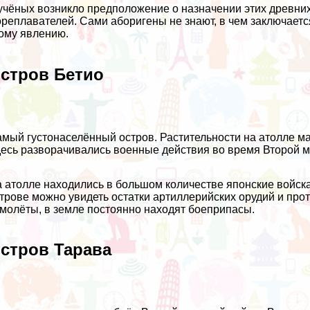
учёных возникло предположение о назначении этих древни
реплавателей. Сами аборигены не знают, в чем заключаетс
ому явлению.
стров Бетио
мый густонаселённый остров. Растительности на атолле мал
есь разворачивались военные действия во время Второй 
 атолле находились в большом количестве японские войска
трове можно увидеть остатки артиллерийских орудий и пр
молёты, в земле постоянно находят боеприпасы.
стров Тарава