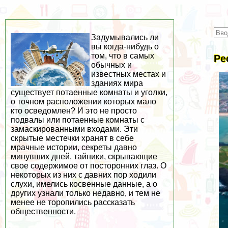
Задумывались ли
вы когда-нибудь о
том, что в самых
Ре
обычных и
известных местах и
зданиях мира
существует потаенные комнаты и уголки,
о точном расположении которых мало
кто осведомлен? И это не просто
подвалы или потаенные комнаты с
замаскированными входами. Эти
скрытые местечки хранят в себе
мрачные истории, секреты давно
минувших дней, тайники, скрывающие
свое содержимое от посторонних глаз. О
некоторых из них с давних пор ходили
слухи, имелись косвенные данные, а о
других узнали только недавно, и тем не
менее не торопились рассказать
общественности.