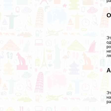
ра
О
Эт
од
ро
не
ля
А
Эт
на
ра