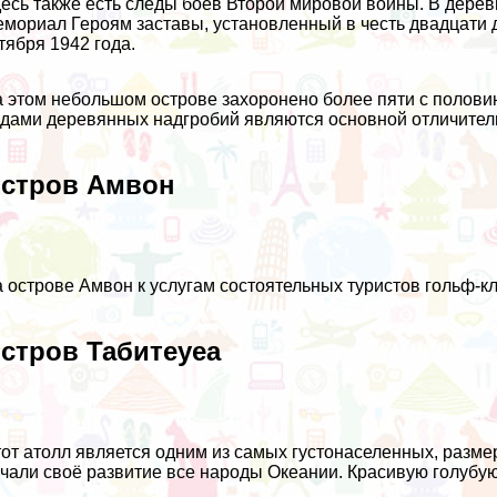
есь также есть следы боёв Второй мировой войны. В дере
мориал Героям заставы, установленный в честь двадцати 
тября 1942 года.
 этом небольшом острове захоронено более пяти с полови
дами деревянных надгробий являются основной отличитель
стров Амвон
 острове Амвон к услугам состоятельных туристов гольф-к
стров Табитеуеа
от атолл является одним из самых густонаселенных, разм
чали своё развитие все народы Океании. Красивую голубую