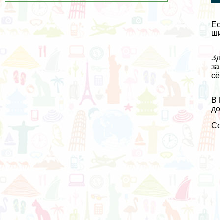
Ес
ши
Зд
за
сё
В 
до
С