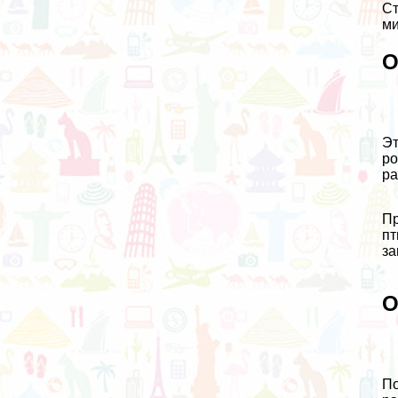
Ст
ми
О
Эт
ро
ра
Пр
пт
за
О
По