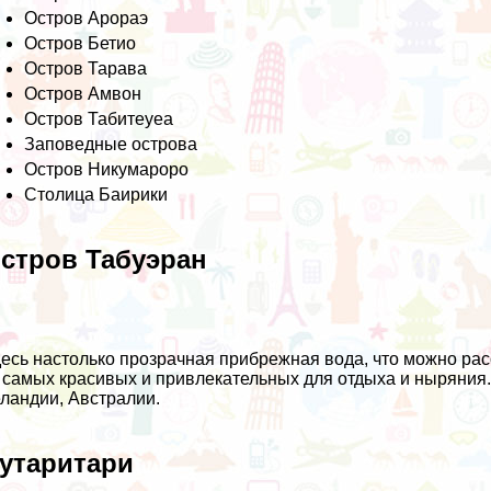
Остров Арораэ
Остров Бетио
Остров Тарава
Остров Амвон
Остров Табитеуеа
Заповедные острова
Остров Никумароро
Столица Баирики
стров Табуэран
есь настолько прозрачная прибрежная вода, что можно расс
 самых красивых и привлекательных для отдыха и ныряния
ландии, Австралии.
утаритари