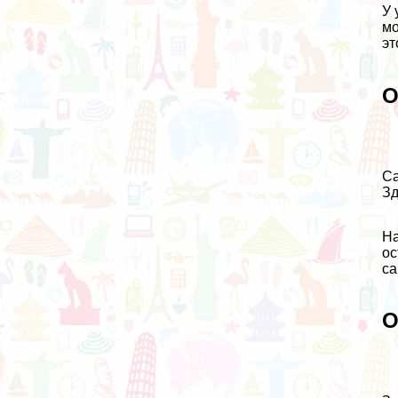
У 
мо
эт
О
Са
Зд
На
ос
са
О