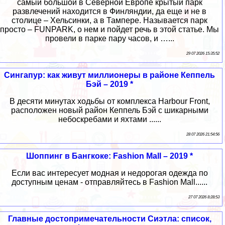
самый большой в Северной Европе крытый парк
развлечений находится в Финляндии, да еще и не в
столице – Хельсинки, а в Тампере. Называется парк
просто – FUNPARK, о нем и пойдет речь в этой статье. Мы
провели в парке пару часов, и …...
29 07 2026 15:35:52
Сингапур: как живут миллионеры в районе Кеппель
Бэй – 2019 *
В десяти минутах ходьбы от комплекса Harbour Front,
расположен новый район Кеппель Бэй с шикарными
небоскребами и яхтами ......
28 07 2026 21:54:56
Шоппинг в Бангкоке: Fashion Mall – 2019 *
Если вас интересует модная и недорогая одежда по
доступным ценам - отправляйтесь в Fashion Mall......
27 07 2026 8:28:53
Главные достопримечательности Сиэтла: список,