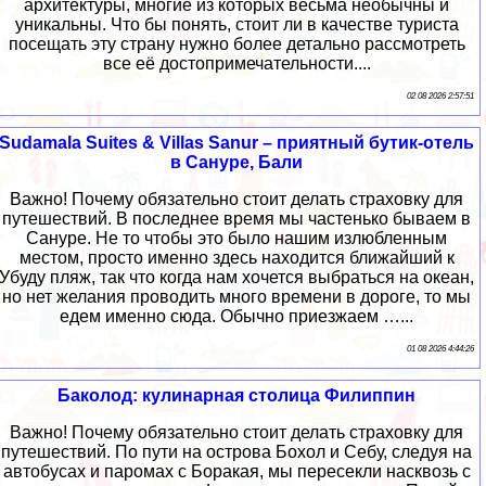
архитектуры, многие из которых весьма необычны и
уникальны. Что бы понять, стоит ли в качестве туриста
посещать эту страну нужно более детально рассмотреть
все её достопримечательности....
02 08 2026 2:57:51
Sudamala Suites & Villas Sanur – приятный бутик-отель
в Сануре, Бали
Важно! Почему обязательно стоит делать страховку для
путешествий. В последнее время мы частенько бываем в
Сануре. Не то чтобы это было нашим излюбленным
местом, просто именно здесь находится ближайший к
Убуду пляж, так что когда нам хочется выбраться на океан,
но нет желания проводить много времени в дороге, то мы
едем именно сюда. Обычно приезжаем …...
01 08 2026 4:44:26
Баколод: кулинарная столица Филиппин
Важно! Почему обязательно стоит делать страховку для
путешествий. По пути на острова Бохол и Себу, следуя на
автобусах и паромах с Боракая, мы пересекли насквозь с