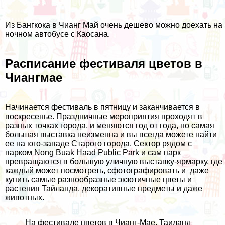
Из Бангкока в Чианг Май очень дешево можно доехать на
ночном автобусе с
Каосана
.
Расписание фестиваля цветов в
Чиангмае
Начинается фестиваль в пятницу и заканчивается в
воскресенье. Праздничные мероприятия проходят в
разных точках города, и меняются год от года, но самая
большая выставка неизменна и вы всегда можете найти
ее на юго-западе Старого города. Сектор рядом с
парком
Nong Buak Haad Public Park
и сам парк
превращаются в большую уличную выставку-ярмарку, где
каждый может посмотреть, сфотографировать и даже
купить самые разнообразные экзотичные цветы и
растения Тайланда, декоративные предметы и даже
животных.
На фестивале цветов в Чианг-Мае, Таиланд