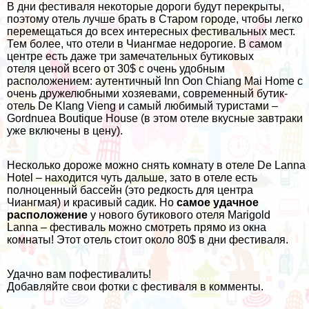
В дни фестиваля некоторые дороги будут перекрыты,
поэтому отель лучше брать в Старом городе, чтобы легко
перемещаться до всех интересных фестивальных мест.
Тем более, что отели в Чиангмае недорогие. В самом
центре есть даже три замечательных бутиковых
отеля ценой всего от 30$ с очень удобным
расположением: аутентичный
Inn Oon Chiang Mai Home
с
очень дружелюбными хозяевами, современный бутик-
отель
De Klang Vieng
и самый любимый туристами –
Gordnuea Boutique House
(в этом отеле вкусные завтраки
уже включены в цену).
Несколько дороже можно снять комнату в отеле
De Lanna
Hotel
– находится чуть дальше, зато в отеле есть
полноценный бассейн (это редкость для центра
Чиангмая) и красивый садик. Но
самое удачное
расположение
у нового бутикового отеля
Marigold
Lanna
– фестиваль можно смотреть прямо из окна
комнаты! Этот отель стоит около 80$ в дни фестиваля.
Удачно вам пофестивалить!
Добавляйте свои фотки с фестиваля в комменты.