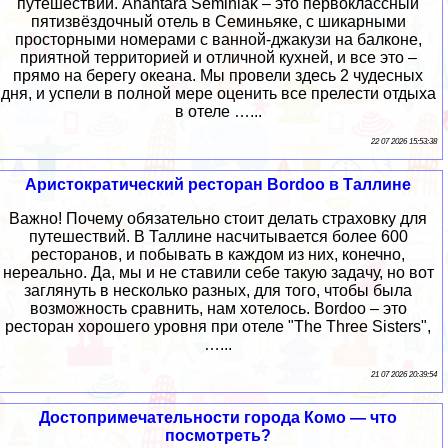
путешествий. Anantara Seminiak – это первоклассный
пятизвёздочный отель в Семиньяке, с шикарными
просторными номерами с ванной-джакузи на балконе,
приятной территорией и отличной кухней, и все это –
прямо на берегу океана. Мы провели здесь 2 чудесных
дня, и успели в полной мере оценить все прелести отдыха
в отеле …...
22 07 2026 15:53:38
Аристократический ресторан Bordoo в Таллине
Важно! Почему обязательно стоит делать страховку для
путешествий. В Таллине насчитывается более 600
ресторанов, и побывать в каждом из них, конечно,
нереально. Да, мы и не ставили себе такую задачу, но вот
заглянуть в несколько разных, для того, чтобы была
возможность сравнить, нам хотелось. Bordoo – это
ресторан хорошего уровня при отеле "The Three Sisters",
…...
21 07 2026 20:39:54
Достопримечательности города Комо — что
посмотреть?