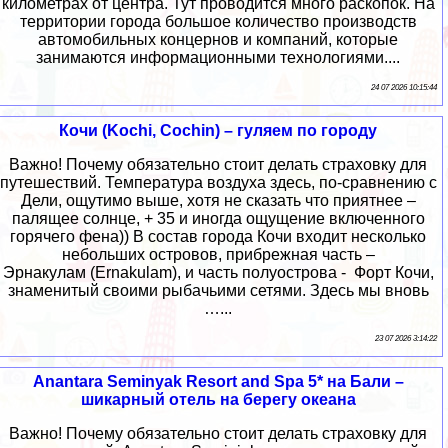
километрах от центра. Тут проводится много раскопок. На
территории города большое количество производств
автомобильных концернов и компаний, которые
занимаются информационными технологиями....
24 07 2026 10:15:44
Кочи (Kochi, Cochin) – гуляем по городу
Важно! Почему обязательно стоит делать страховку для
путешествий. Температура воздуха здесь, по-сравнению с
Дели, ощутимо выше, хотя не сказать что приятнее –
палящее солнце, + 35 и иногда ощущение включенного
горячего фена)) В состав города Кочи входит несколько
небольших островов, прибрежная часть –
Эрнакулам (Ernakulam), и часть полуострова - Форт Кочи,
знаменитый своими рыбачьими сетями. Здесь мы вновь
…...
23 07 2026 3:14:22
Anantara Seminyak Resort and Spa 5* на Бали –
шикарный отель на берегу океана
Важно! Почему обязательно стоит делать страховку для