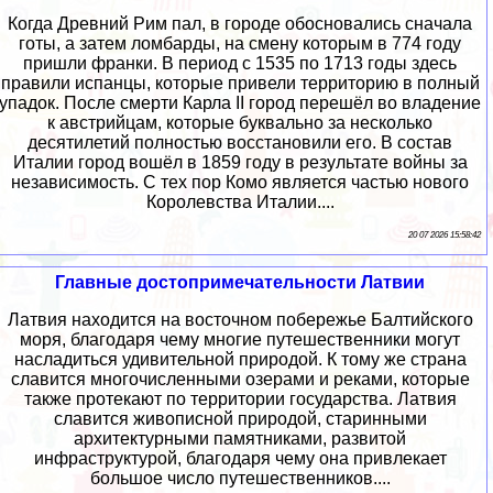
Когда Древний Рим пал, в городе обосновались сначала
готы, а затем ломбарды, на смену которым в 774 году
пришли франки. В период с 1535 по 1713 годы здесь
правили испанцы, которые привели территорию в полный
упадок. После смерти Карла II город перешёл во владение
к австрийцам, которые буквально за несколько
десятилетий полностью восстановили его. В состав
Италии город вошёл в 1859 году в результате войны за
независимость. С тех пор Комо является частью нового
Королевства Италии....
20 07 2026 15:58:42
Главные достопримечательности Латвии
Латвия находится на восточном побережье Балтийского
моря, благодаря чему многие путешественники могут
насладиться удивительной природой. К тому же страна
славится многочисленными озерами и реками, которые
также протекают по территории государства. Латвия
славится живописной природой, старинными
архитектурными памятниками, развитой
инфраструктурой, благодаря чему она привлекает
большое число путешественников....