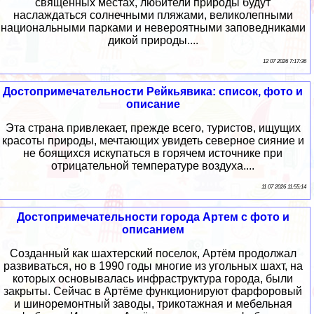
священных местах, любители природы будут
наслаждаться солнечными пляжами, великолепными
национальными парками и невероятными заповедниками
дикой природы....
12 07 2026 7:17:36
Достопримечательности Рейкьявика: список, фото и
описание
Эта страна привлекает, прежде всего, туристов, ищущих
красоты природы, мечтающих увидеть северное сияние и
не боящихся искупаться в горячем источнике при
отрицательной температуре воздуха....
11 07 2026 11:55:14
Достопримечательности города Артем с фото и
описанием
Созданный как шахтерский поселок, Артём продолжал
развиваться, но в 1990 годы многие из угольных шахт, на
которых основывалась инфраструктура города, были
закрыты. Сейчас в Артёме функционируют фарфоровый
и шиноремонтный заводы, трикотажная и мебельная