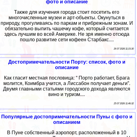
фото и описание
Также для изучения города стоит посетить его
многочисленные музеи и арт-объекты. Окунуться в
природу, прогуливаясь по паркам и прибрежным зонам. И
обязательно выпить чашечку кофе, который считается
здесь лучшим во всей Америке. Не зря именно отсюда
пошло развитие сети кофеен Старбакс....
26 07 2026 11:15:30
Достопримечательности Порту: список, фото и
описание
Как гласит местная пословица: “ Порто работает, Брага
молится, Коимбра учится, а Лиссабон получает деньги”.
Двумя главными статьями городского дохода являются
вино и туризм....
25 07 2026 11:46:32
Популярные достопримечательности Пуны с фото и
описанием
В Пуне собственный аэропорт, расположенный в 10