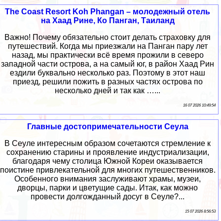
The Coast Resort Koh Phangan – молодежный отель
на Хаад Рине, Ко Панган, Таиланд
Важно! Почему обязательно стоит делать страховку для
путешествий. Когда мы приезжали на Панган пару лет
назад, мы практически всё время прожили в северо
западной части острова, а на самый юг, в район Хаад Рин
ездили буквально несколько раз. Поэтому в этот наш
приезд, решили пожить в разных частях острова по
несколько дней и так как …...
16 07 2026 10:49:54
Главные достопримечательности Сеула
В Сеуле интересным образом сочетаются стремление к
сохранению старины и проявление индустриализации,
благодаря чему столица Южной Кореи оказывается
поистине привлекательной для многих путешественников.
Особенного внимания заслуживают храмы, музеи,
дворцы, парки и цветущие сады. Итак, как можно
провести долгожданный досуг в Сеуле?...
15 07 2026 8:56:53