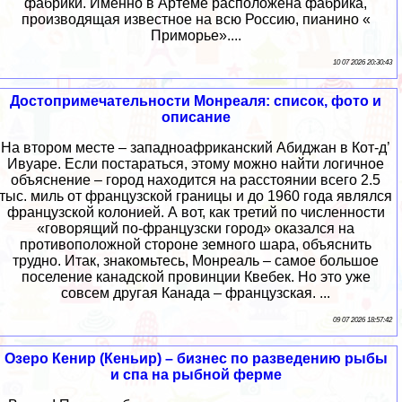
фабрики. Именно в Артёме расположена фабрика,
производящая известное на всю Россию, пианино «
Приморье»....
10 07 2026 20:30:43
Достопримечательности Монреаля: список, фото и
описание
На втором месте – западноафриканский Абиджан в Кот-д’
Ивуаре. Если постараться, этому можно найти логичное
объяснение – город находится на расстоянии всего 2.5
тыс. миль от французской границы и до 1960 года являлся
французской колонией. А вот, как третий по численности
«говорящий по-французски город» оказался на
противоположной стороне земного шара, объяснить
трудно. Итак, знакомьтесь, Монреаль – самое большое
поселение канадской провинции Квебек. Но это уже
совсем другая Канада – французская. ...
09 07 2026 18:57:42
Озеро Кенир (Кеньир) – бизнес по разведению рыбы
и спа на рыбной ферме