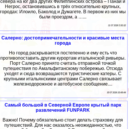
севера на юг два других Филиппинских острова – Панай и
Негрос, остановившись в трёх относительно крупных,
городах: Илоило, Баколод и Думагете. В первом из них мы
были проездом, а …...
31 07 2026 5:50:32
Салерно: достопримечательности и красивые места
города
Но город раскрывается постепенно и ему есть что
противопоставить другим курортам итальянской ривьеры.
Порт Салерно принято считать отправной точкой
путешествия по Амальфитанскому побережью. Отсюда
уходят и сюда возвращаются туристические катеры. С
крупными итальянскими центрами Салерно связывает
железнодорожное и автобусное сообщение....
30 07 2026 20:49:44
Самый большой в Северной Европе крытый парк
развлечений FUNPARK
Важно! Почему обязательно стоит делать страховку для
путешествий. Для нас оказалось неожиданностью, что