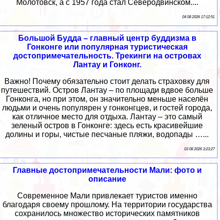
Молотовск, а с 1957 года стал Северодвинском....
04 08 2026 17:12:51
Большой Будда – главный центр буддизма в
Гонконге или популярная туристическая
достопримечательность. Трекинги на островах
Лантау и Гонконг.
Важно! Почему обязательно стоит делать страховку для
путешествий. Остров Лантау – по площади вдвое больше
Гонконга, но при этом, он значительно меньше населён
людьми и очень популярен у гонконгцев, и гостей города,
как отличное место для отдыха. Лантау – это самый
зеленый остров в Гонконге: здесь есть красивейшие
долины и горы, чистые песчаные пляжи, водопады …...
03 08 2026 3:23:27
Главные достопримечательности Мали: фото и
описание
Современное Мали привлекает туристов именно
благодаря своему прошлому. На территории государства
сохранилось множество исторических памятников