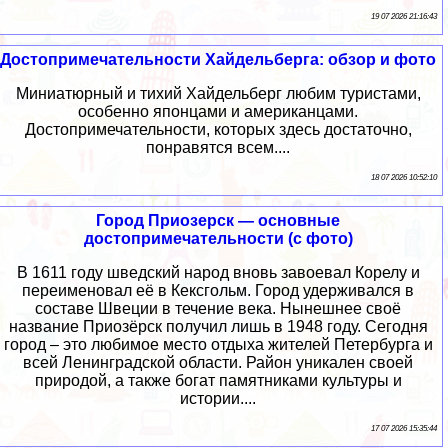
19 07 2026 21:16:43
Достопримечательности Хайдельберга: обзор и фото
Миниатюрный и тихий Хайдельберг любим туристами,
особенно японцами и американцами.
Достопримечательности, которых здесь достаточно,
понравятся всем....
18 07 2026 10:52:10
Город Приозерск — основные
достопримечательности (с фото)
В 1611 году шведский народ вновь завоевал Корелу и
переименовал её в Кексгольм. Город удерживался в
составе Швеции в течение века. Нынешнее своё
название Приозёрск получил лишь в 1948 году. Сегодня
город – это любимое место отдыха жителей Петербурга и
всей Ленинградской области. Район уникален своей
природой, а также богат памятниками культуры и
истории....
17 07 2026 15:35:44