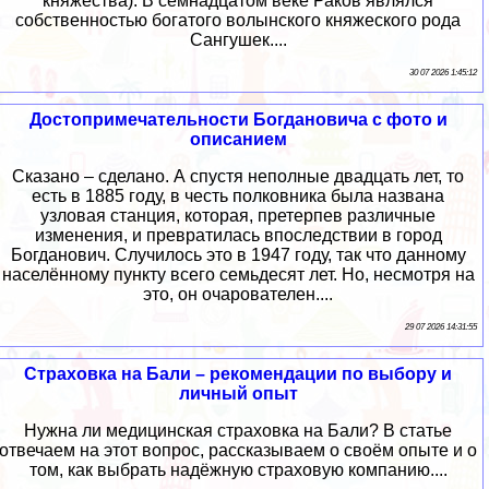
княжества). В семнадцатом веке Раков являлся
собственностью богатого волынского княжеского рода
Сангушек....
30 07 2026 1:45:12
Достопримечательности Богдановича с фото и
описанием
Сказано – сделано. А спустя неполные двадцать лет, то
есть в 1885 году, в честь полковника была названа
узловая станция, которая, претерпев различные
изменения, и превратилась впоследствии в город
Богданович. Случилось это в 1947 году, так что данному
населённому пункту всего семьдесят лет. Но, несмотря на
это, он очарователен....
29 07 2026 14:31:55
Страховка на Бали – рекомендации по выбору и
личный опыт
Нужна ли медицинская страховка на Бали? В статье
отвечаем на этот вопрос, рассказываем о своём опыте и о
том, как выбрать надёжную страховую компанию....