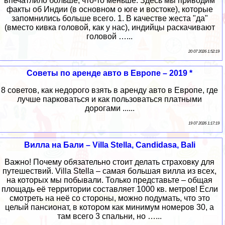
впечатлило больше, что-то меньше. Здесь мы приводим
факты об Индии (в основном о юге и востоке), которые
запомнились больше всего. 1. В качестве жеста "да"
(вместо кивка головой, как у нас), индийцы раскачивают
головой …...
20 07 2026 1:52:19
Советы по аренде авто в Европе – 2019 *
8 советов, как недорого взять в аренду авто в Европе, где
лучше парковаться и как пользоваться платными
дорогами ......
19 07 2026 1:17:19
Вилла на Бали – Villa Stella, Candidasa, Bali
Важно! Почему обязательно стоит делать страховку для
путешествий. Villa Stella – самая большая вилла из всех,
на которых мы побывали. Только представьте – общая
площадь её территории составляет 1000 кв. метров! Если
смотреть на неё со стороны, можно подумать, что это
целый пансионат, в котором как минимум номеров 30, а
там всего 3 спальни, но …...