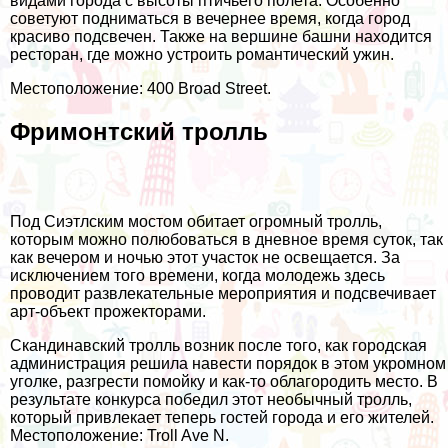
видами города с высоты птичьего полета. Особенно
советуют подниматься в вечернее время, когда город
красиво подсвечен. Также на вершине башни находится
ресторан, где можно устроить романтический ужин.
Местоположение: 400 Broad Street.
Фримонтский тролль
Под Сиэтлским мостом обитает огромный тролль,
которым можно полюбоваться в дневное время суток, так
как вечером и ночью этот участок не освещается. За
исключением того времени, когда молодежь здесь
проводит развлекательные мероприятия и подсвечивает
арт-объект прожекторами.
Скандинавский тролль возник после того, как городская
администрация решила навести порядок в этом укромном
уголке, разгрести помойку и как-то облагородить место. В
результате конкурса победил этот необычный тролль,
который привлекает теперь гостей города и его жителей.
Местоположение: Troll Ave N.