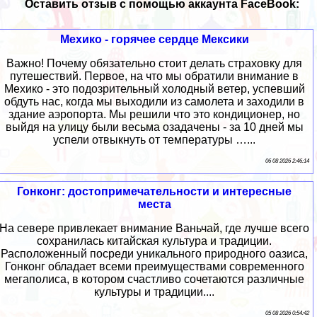
Оставить отзыв с помощью аккаунта FaceBook:
Мехико - горячее сердце Мексики
Важно! Почему обязательно стоит делать страховку для
путешествий. Первое, на что мы обратили внимание в
Мехико - это подозрительный холодный ветер, успевший
обдуть нас, когда мы выходили из самолета и заходили в
здание аэропорта. Мы решили что это кондиционер, но
выйдя на улицу были весьма озадачены - за 10 дней мы
успели отвыкнуть от температуры …...
06 08 2026 2:46:14
Гонконг: достопримечательности и интересные
места
На севере привлекает внимание Ваньчай, где лучше всего
сохранилась китайская культура и традиции.
Расположенный посреди уникального природного оазиса,
Гонконг обладает всеми преимуществами современного
мегаполиса, в котором счастливо сочетаются различные
культуры и традиции....
05 08 2026 0:54:42