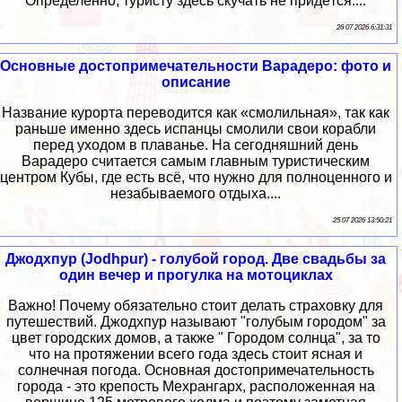
Определённо, туристу здесь скучать не придётся....
26 07 2026 6:31:31
Основные достопримечательности Варадеро: фото и
описание
Название курорта переводится как «смолильная», так как
раньше именно здесь испанцы смолили свои корабли
перед уходом в плаванье. На сегодняшний день
Варадеро считается самым главным туристическим
центром Кубы, где есть всё, что нужно для полноценного и
незабываемого отдыха....
25 07 2026 13:50:21
Джодхпур (Jodhpur) - голубой город. Две свадьбы за
один вечер и прогулка на мотоциклах
Важно! Почему обязательно стоит делать страховку для
путешествий. Джодхпур называют "голубым городом" за
цвет городских домов, а также " Городом солнца", за то
что на протяжении всего года здесь стоит ясная и
солнечная погода. Основная достопримечательность
города - это крепость Мехрангарх, расположенная на