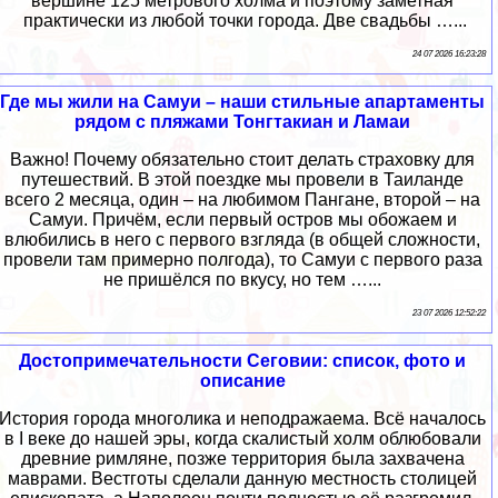
вершине 125 метрового холма и поэтому заметная
практически из любой точки города. Две свадьбы …...
24 07 2026 16:23:28
Где мы жили на Самуи – наши стильные апартаменты
рядом с пляжами Тонгтакиан и Ламаи
Важно! Почему обязательно стоит делать страховку для
путешествий. В этой поездке мы провели в Таиланде
всего 2 месяца, один – на любимом Пангане, второй – на
Самуи. Причём, если первый остров мы обожаем и
влюбились в него с первого взгляда (в общей сложности,
провели там примерно полгода), то Самуи с первого раза
не пришёлся по вкусу, но тем …...
23 07 2026 12:52:22
Достопримечательности Сеговии: список, фото и
описание
История города многолика и неподражаема. Всё началось
в I веке до нашей эры, когда скалистый холм облюбовали
древние римляне, позже территория была захвачена
маврами. Вестготы сделали данную местность столицей