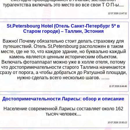
турагентства включать это место во все свои Т О П-ы....
12 07 2026 13:47:11
St.Petersbourg Hotel (Отель Санкт-Петербург 5* в
Старом городе) – Таллин, Эстония
Важно! Почему обязательно стоит делать страховку для
путешествий. Отель St.Petersbourg расположен в таком
месте, где не то, что каждое здание, но буквально каждый
камень является ценным историческим объектом.
Включать фотоаппарат можно уже в холле отеля, потому
что достопримечательности старого Таллина начинаются
сразу от порога, а чтобы добраться до Ратушной площади,
нужно сделать всего несколько шагов. …...
11 07 2026 8:44:46
Достопримечательности Ларисы: обзор и описание
Население современной Ларисы составляет около 162
тысяч человек....
10 07 2026 15:50:13