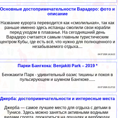
Основные достопримечательности Варадеро: фото и
описание
Название курорта переводится как «смолильная», так как
раньше именно здесь испанцы смолили свои корабли
перед уходом в плаванье. На сегодняшний день
Варадеро считается самым главным туристическим
центром Кубы, где есть всё, что нужно для полноценного и
незабываемого отдыха....
04 07 2026 14:16:21
Парки Бангкока: Benjakiti Park – 2019 *
Бенжакити Парк - удивительный оазис тишины и покоя в
пульсирующем и шумном Бангкоке......
03 07 2026 21:27:21
Джерба: достопримечательности и интересные места
Джерба — самое лучшее место для отдыха с детьми в
Тунисе. Здесь можно заняться активными водными
видами спорта, прокатиться на лошадях и верблюдах.