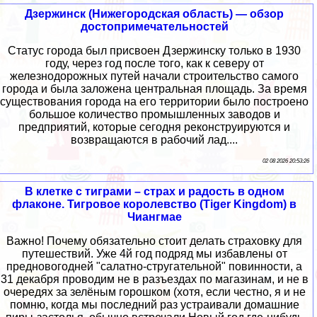
Дзержинск (Нижегородская область) — обзор
достопримечательностей
Статус города был присвоен Дзержинску только в 1930
году, через год после того, как к северу от
железнодорожных путей начали строительство самого
города и была заложена центральная площадь. За время
существования города на его территории было построено
большое количество промышленных заводов и
предприятий, которые сегодня реконструируются и
возвращаются в рабочий лад....
02 08 2026 20:53:26
В клетке с тиграми – страх и радость в одном
флаконе. Тигровое королевство (Tiger Kingdom) в
Чиангмае
Важно! Почему обязательно стоит делать страховку для
путешествий. Уже 4й год подряд мы избавлены от
предновогодней "салатно-стругательной" повинности, а
31 декабря проводим не в разъездах по магазинам, и не в
очередях за зелёным горошком (хотя, если честно, я и не
помню, когда мы последний раз устраивали домашние