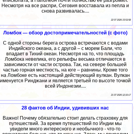
епископата, а Наполеон почти полностью её разгромил.
Несмотря на все распри, Сеговия восставала из пепла и
снова развивалась....
22 07 2026 15:53:58
Ломбок — обзор достопримечательностей (с фото)
С одной стороны берега острова встречаются с водами
Индийского океана, а с другой – с морем Бали, что
впадает в Тихий океан. Несмотря на то, что площадь
Ломбока невелика, его рельефы весьма отличаются в
зависимости от части острова. Так, на севере большей
частью горная местность, на юге – равнины. Кроме того
на Ломбоке есть настоящий действующий вулкан. Вулкан
именуется Ринджани и является третьей по высоте точкой
всей Индонезии....
21 07 2026 12:10:17
28 фактов об Индии, удививших нас
Важно! Почему обязательно стоит делать страховку для
путешествий. За время путешествий по Индии мы
увидели много интересного и необычного - что-то