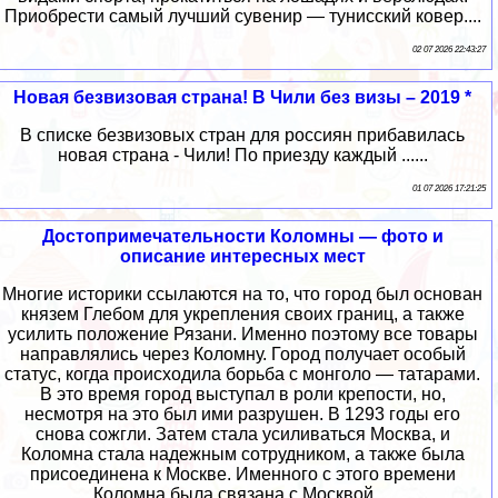
Приобрести самый лучший сувенир — тунисский ковер....
02 07 2026 22:43:27
Новая безвизовая страна! В Чили без визы – 2019 *
В списке безвизовых стран для россиян прибавилась
новая страна - Чили! По приезду каждый ......
01 07 2026 17:21:25
Достопримечательности Коломны — фото и
описание интересных мест
Многие историки ссылаются на то, что город был основан
князем Глебом для укрепления своих границ, а также
усилить положение Рязани. Именно поэтому все товары
направлялись через Коломну. Город получает особый
статус, когда происходила борьба с монголо — татарами.
В это время город выступал в роли крепости, но,
несмотря на это был ими разрушен. В 1293 годы его
снова сожгли. Затем стала усиливаться Москва, и
Коломна стала надежным сотрудником, а также была
присоединена к Москве. Именного с этого времени
Коломна была связана с Москвой....