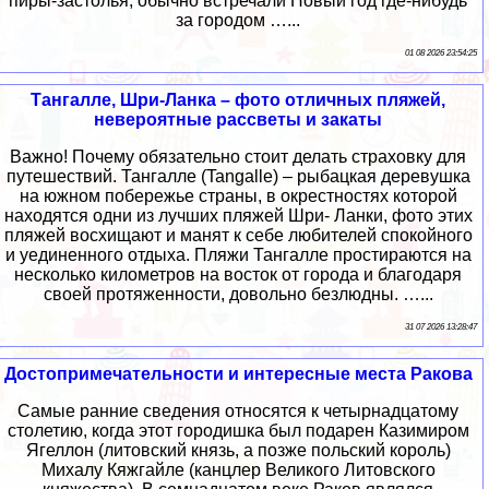
пиры-застолья, обычно встречали Новый год где-нибудь
за городом …...
01 08 2026 23:54:25
Тангалле, Шри-Ланка – фото отличных пляжей,
невероятные рассветы и закаты
Важно! Почему обязательно стоит делать страховку для
путешествий. Тангалле (Tangalle) – рыбацкая деревушка
на южном побережье страны, в окрестностях которой
находятся одни из лучших пляжей Шри- Ланки, фото этих
пляжей восхищают и манят к себе любителей спокойного
и уединенного отдыха. Пляжи Тангалле простираются на
несколько километров на восток от города и благодаря
своей протяженности, довольно безлюдны. …...
31 07 2026 13:28:47
Достопримечательности и интересные места Ракова
Самые ранние сведения относятся к четырнадцатому
столетию, когда этот городишка был подарен Казимиром
Ягеллон (литовский князь, а позже польский король)
Михалу Кяжгайле (канцлер Великого Литовского