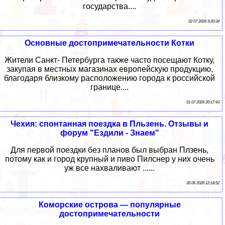
государства....
02 07 2026 9:20:34
Основные достопримечательности Котки
Жители Санкт- Петербурга также часто посещают Котку,
закупая в местных магазинах европейскую продукцию,
благодаря близкому расположению города к российской
границе....
01 07 2026 20:17:43
Чехия: спонтанная поездка в Пльзень. Отзывы и
форум "Ездили - Знаем"
Для первой поездки без планов был выбран Плзень,
потому как и город крупный и пиво Пилснер у них очень
уж все нахваливают ......
30 06 2026 12:18:52
Коморские острова — популярные
достопримечательности