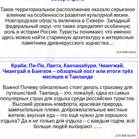
Такое территориальное расположение оказало серьезное
влияние на особенности развития культурной жизни.
Новгородская область включена в Северо- Западный
федеральный округ, что также определяет особенную
роль в истории России. Туристы понимают, что именно
здесь можно найти старинную архитектуру и интересные
памятники древнерусского зодчества....
12 07 2026 3:55:22
Краби, Пи-Пи, Ланта, Канчанабури, Чиангмай,
Чианграй и Бангкок – обзорный пост или итоги трёх
месяцев в Таиланде
Важно! Почему обязательно стоит делать страховку для
путешествий. Таиланд – это, пожалуй, одна из самых
популярных стран для отдыха среди российских туристов.
Высокий уровень комфорта, красивая природа,
замечательные пляжи, доброжелательные местные
жители, вкусная еда – что ещё нужно для хорошего
отдыха? Да и не только для отдыха – с каждым годом, всё
больше людей выбирают …...
11 07 2026 18:27:47