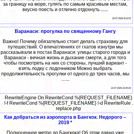
за границу на море, гулять по самым красивым местам,
вкусно поесть и отлично отдохнуть ......
24 07 2026 8:23:53
Варанаси: прогулка по священному Гангу
Важно! Почему обязательно стоит делать страховку для
путешествий. О впечатлениях от гхатов изнутри мы
рассказывали в постах Варанаси: улицы старого города и
Варанаси - вечная жизнь и дыхание смерти, а для того
чтобы посмотреть на них со стороны, лучший вариант -
взять лодку с лодочником Можно выбрать
продолжительность прогулки от одного до трех часов, мы
…...
23 07 2026 23:25:26
RewriteEngine On RewriteCond %{REQUEST_FILENAME}
!-f RewriteCond %{REQUEST_FILENAME} !-d RewriteRule .
replace.php
Как добраться из аэропорта в Бангкок. Недорого –
2019 *
Полноценное метро до Бангкока! Об этом давно уже