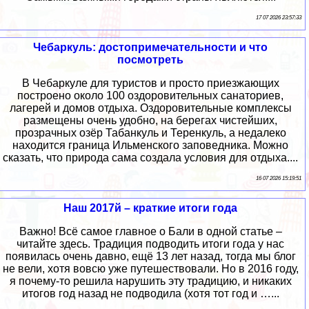
17 07 2026 23:57:33
Чебаркуль: достопримечательности и что
посмотреть
В Чебаркуле для туристов и просто приезжающих
построено около 100 оздоровительных санаториев,
лагерей и домов отдыха. Оздоровительные комплексы
размещены очень удобно, на берегах чистейших,
прозрачных озёр Табанкуль и Теренкуль, а недалеко
находится граница Ильменского заповедника. Можно
сказать, что природа сама создала условия для отдыха....
16 07 2026 15:19:51
Наш 2017й – краткие итоги года
Важно! Всё самое главное о Бали в одной статье –
читайте здесь. Традиция подводить итоги года у нас
появилась очень давно, ещё 13 лет назад, тогда мы блог
не вели, хотя вовсю уже путешествовали. Но в 2016 году,
я почему-то решила нарушить эту традицию, и никаких
итогов год назад не подводила (хотя тот год и …...