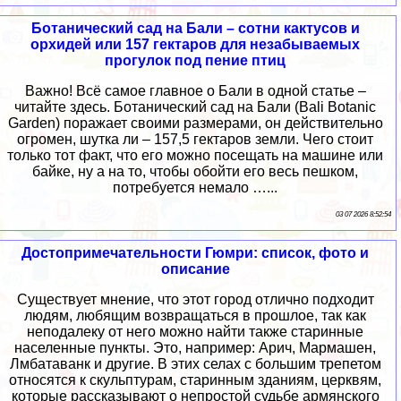
Ботанический сад на Бали – сотни кактусов и
орхидей или 157 гектаров для незабываемых
прогулок под пение птиц
Важно! Всё самое главное о Бали в одной статье –
читайте здесь. Ботанический сад на Бали (Bali Botanic
Garden) поражает своими размерами, он действительно
огромен, шутка ли – 157,5 гектаров земли. Чего стоит
только тот факт, что его можно посещать на машине или
байке, ну а на то, чтобы обойти его весь пешком,
потребуется немало …...
03 07 2026 8:52:54
Достопримечательности Гюмри: список, фото и
описание
Существует мнение, что этот город отлично подходит
людям, любящим возвращаться в прошлое, так как
неподалеку от него можно найти также старинные
населенные пункты. Это, например: Арич, Мармашен,
Лмбатаванк и другие. В этих селах с большим трепетом
относятся к скульптурам, старинным зданиям, церквям,
которые рассказывают о непростой судьбе армянского