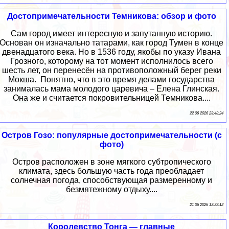
Достопримечательности Темникова: обзор и фото
Сам город имеет интересную и запутанную историю.
Основан он изначально татарами, как город Тумен в конце
двенадцатого века. Но в 1536 году, якобы по указу Ивана
Грозного, которому на тот момент исполнилось всего
шесть лет, он перенесён на противоположный берег реки
Мокша. Понятно, что в это время делами государства
занималась мама молодого царевича – Елена Глинская.
Она же и считается покровительницей Темникова....
22 06 2026 23:48:24
Остров Гозо: популярные достопримечательности (с
фото)
Остров расположен в зоне мягкого субтропического
климата, здесь большую часть года преобладает
солнечная погода, способствующая размеренному и
безмятежному отдыху....
21 06 2026 13:33:12
Королевство Тонга — главные