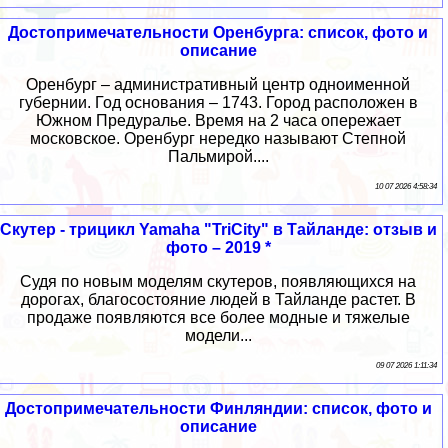
Достопримечательности Оренбурга: список, фото и
описание
Оренбург – административный центр одноименной
губернии. Год основания – 1743. Город расположен в
Южном Предуралье. Время на 2 часа опережает
московское. Оренбург нередко называют Степной
Пальмирой....
10 07 2026 4:58:34
Скутер - трицикл Yamaha "TriCity" в Тайланде: отзыв и
фото – 2019 *
Судя по новым моделям скутеров, появляющихся на
дорогах, благосостояние людей в Тайланде растет. В
продаже появляются все более модные и тяжелые
модели...
09 07 2026 1:11:34
Достопримечательности Финляндии: список, фото и
описание