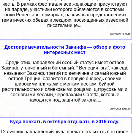
честь. В рамках фестиваля все желающие присутствуют
на параде, участники которого облачаются в костюмы
эпохи Ренессанс, ярмарках, различных представлениях,
тематических обедах и лекциях, посвященных известной
писательнице....
26 07 2026 13:26:43
Достопримечательности Закинфа — обзор и фото
интересных мест
Среди этих направлений особый статус имеет остров
Закинф, утонченный и богемный. “ Венеция юга”, как еще
называют Закинф, третий по величине и самый южный
остров Греции, славится в первую очередь своими
широкими пляжами с мелким песком, буйной
растительностью и оливковыми рощами, цитрусовыми и
сосновыми лесами, черепахами Caretta, которые
находятся под защитой закона....
25 07 2026 19:11:32
Куда поехать в октябре отдыхать в 2019 году.
12 лучших направлений, куда поехать отдыхать в октябре: