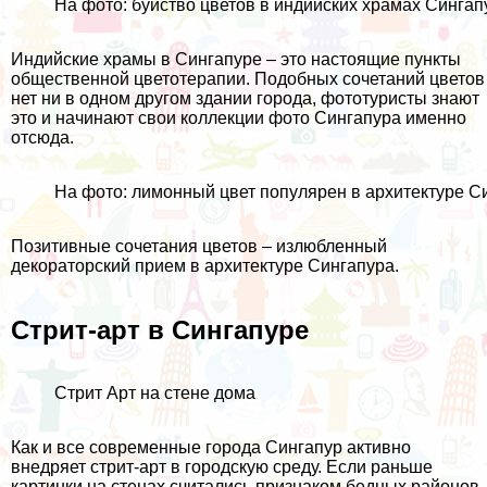
На фото: буйство цветов в индийских храмах Сингап
Индийские храмы в Сингапуре – это настоящие пункты
общественной цветотерапии. Подобных сочетаний цветов
нет ни в одном другом здании города, фототуристы знают
это и начинают свои коллекции
фото Сингапура
именно
отсюда.
На фото: лимонный цвет популярен в архитектуре С
Позитивные сочетания цветов – излюбленный
декораторский прием в архитектуре Сингапура.
Стрит-арт в Сингапуре
Стрит Арт на стене дома
Как и все современные города Сингапур активно
внедряет стрит-арт в городскую среду. Если раньше
картинки на стенах считались признаком бедных районов,