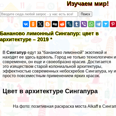
Изучаем мир!
Бананово лимонный Сингапур: цвет в
архитектуре – 2019 *
В
Сингапур
едут за “бананово лимонной” экзотикой и
находят ее здесь вдоволь. Город не только технологичен и
современен, он еще и своеобразно красив. Достигается
это изяществом старой колониальной архитектуры,
эффектностью современных
небоскребов Сингапура
, ну и
просто повсеместным применением ярких красок.
Цвет в архитектуре Сингапура
На фото: позитивная раскраска моста Alkaff в Синга