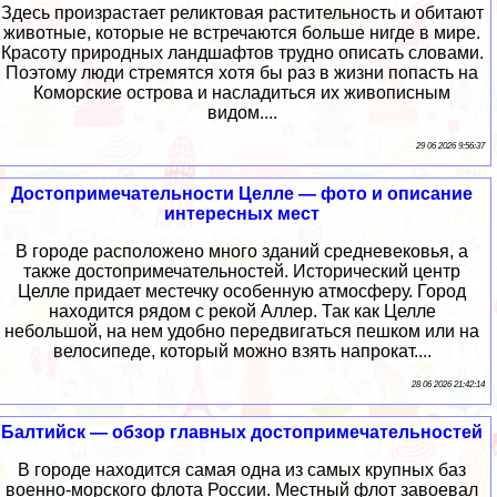
Здесь произрастает реликтовая растительность и обитают
животные, которые не встречаются больше нигде в мире.
Красоту природных ландшафтов трудно описать словами.
Поэтому люди стремятся хотя бы раз в жизни попасть на
Коморские острова и насладиться их живописным
видом....
29 06 2026 9:56:37
Достопримечательности Целле — фото и описание
интересных мест
В городе расположено много зданий средневековья, а
также достопримечательностей. Исторический центр
Целле придает местечку особенную атмосферу. Город
находится рядом с рекой Аллер. Так как Целле
небольшой, на нем удобно передвигаться пешком или на
велосипеде, который можно взять напрокат....
28 06 2026 21:42:14
Балтийск — обзор главных достопримечательностей
В городе находится самая одна из самых крупных баз
военно-морского флота России. Местный флот завоевал