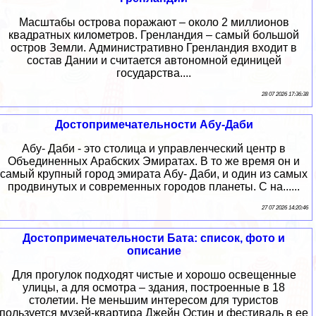
Масштабы острова поражают – около 2 миллионов
квадратных километров. Гренландия – самый большой
остров Земли. Административно Гренландия входит в
состав Дании и считается автономной единицей
государства....
28 07 2026 17:36:38
Достопримечательности Абу-Даби
Абу- Даби - это столица и управленческий центр в
Объединенных Арабских Эмиратах. В то же время он и
самый крупный город эмирата Абу- Даби, и один из самых
продвинутых и современных городов планеты. С на......
27 07 2026 14:20:46
Достопримечательности Бата: список, фото и
описание
Для прогулок подходят чистые и хорошо освещенные
улицы, а для осмотра – здания, построенные в 18
столетии. Не меньшим интересом для туристов
пользуется музей-квартира Джейн Остин и фестиваль в ее