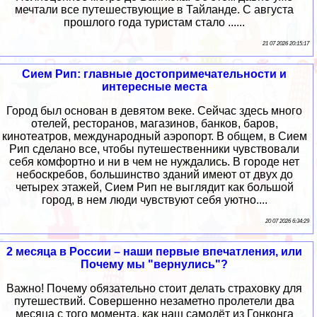
мечтали все путешествующие в Тайланде. С августа
прошлого года туристам стало ......
21 07 2026 20:15:17
Сием Рип: главные достопримечательности и
интересные места
Город был основан в девятом веке. Сейчас здесь много
отелей, ресторанов, магазинов, банков, баров,
кинотеатров, международный аэропорт. В общем, в Сием
Рип сделано все, чтобы путешественники чувствовали
себя комфортно и ни в чем не нуждались. В городе нет
небоскребов, большинство зданий имеют от двух до
четырех этажей, Сием Рип не выглядит как большой
город, в нем люди чувствуют себя уютно....
20 07 2026 6:34:29
2 месяца в России – наши первые впечатления, или
Почему мы "вернулись"?
Важно! Почему обязательно стоит делать страховку для
путешествий. Совершенно незаметно пролетели два
месяца с того момента, как наш самолёт из Гонконга