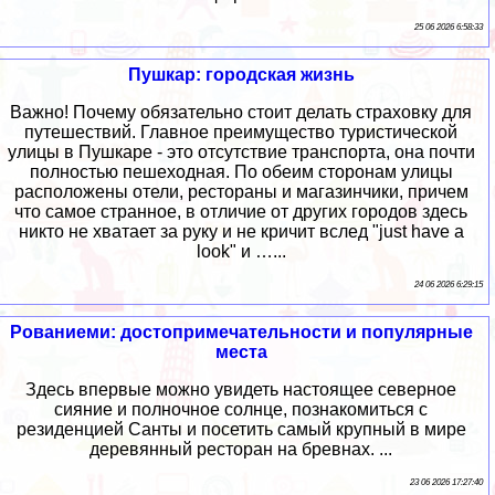
25 06 2026 6:58:33
Пушкар: городская жизнь
Важно! Почему обязательно стоит делать страховку для
путешествий. Главное преимущество туристической
улицы в Пушкаре - это отсутствие транспорта, она почти
полностью пешеходная. По обеим сторонам улицы
расположены отели, рестораны и магазинчики, причем
что самое странное, в отличие от других городов здесь
никто не хватает за руку и не кричит вслед "just have a
look" и …...
24 06 2026 6:29:15
Рованиеми: достопримечательности и популярные
места
Здесь впервые можно увидеть настоящее северное
сияние и полночное солнце, познакомиться с
резиденцией Санты и посетить самый крупный в мире
деревянный ресторан на бревнах. ...
23 06 2026 17:27:40