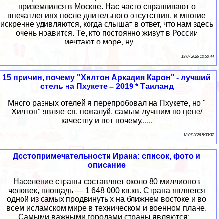
приземлился в Москве. Нас часто спрашивают о
впечатлениях после длительного отсутствия, и многие
искренне удивляются, когда слышат в ответ, что нам здесь
очень нравится. Те, кто постоянно живут в России
мечтают о море, ну …...
19 07 2026 12:50:44
15 причин, почему "Хилтон Аркадия Карон" - лучший
отель на Пхукете – 2019 * Таиланд
Много разных отелей я перепробовал на Пхукете, но "
Хилтон" является, пожалуй, самым лучшим по цене/
качеству и вот почему......
18 07 2026 5:33:37
Достопримечательности Ирана: список, фото и
описание
Население страны составляет около 80 миллионов
человек, площадь — 1 648 000 кв.кв. Страна является
одной из самых продвинутых на ближнем востоке и во
всем исламском мире в техническом и военном плане.
Самыми важными городами страны являются:...