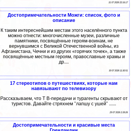
31 07 2026 22:16:17
Достопримечательности Можги: список, фото и
описание
К таким интереснейшим местам этого населённого пункта
можно отнести: многочисленные музеи, различные
памятники, посвящённые героям-воинам, не
вернувшимся с Великой Отечественной войны, из
Афганистана, Чечни и из других «горячих точек», а также
посвящённые местным героям, православные храмы и
др....
30 07 2026 11:30:51
17 стереотипов о путешествиях, которые нам
навязывают по телевизору
Рассказываем, что Т В-передачи и турагенты скрывают от
туристов. Давайте стряхнем "лапшу с ушей" ......
29 07 2026 2:39:26
Достопримечательности и красивые места
Гренландии