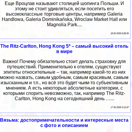
Еще Вроцлав называют столицей шопинга Польши. И
этому не стоит удивляться, если посетить его
высококлассные торговые центры, например Galeria
Handlowa, Galeria Dominikańska, Wroclaw Market Hall или
Magnolia Park....
18 06 2026 8:28:36
The Ritz-Carlton, Hong Kong 5* – самый высокий отель
в мире
Важно! Почему обязательно стоит делать страховку для
путешествий. Применительно к отелям, существуют
эпитеты относительные – так, например какой-то из них
можно назвать, самым удобным, самым красивым, самым
изысканным и т.п., но всё это будет чьим-то субъективным
мнением. А есть некоторые абсолютные категории, с
которыми спорить невозможно, так, например The Ritz-
Carlton, Hong Kong на сегодняшний день …...
17 06 2026 0:12:47
Вязьма: достопримечательности и интересные места
с фото и описанием