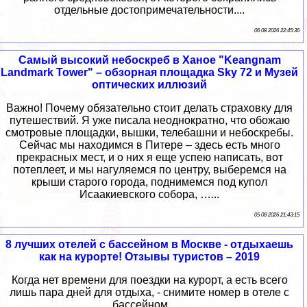
отдельные достопримечательности....
06 08 2026 22:45:36
Самый высокий небоскреб в Ханое "Keangnam
Landmark Tower" – обзорная площадка Sky 72 и Музей
оптических иллюзий
Важно! Почему обязательно стоит делать страховку для
путешествий. Я уже писала неоднократно, что обожаю
смотровые площадки, вышки, телебашни и небоскребы.
Cейчас мы находимся в Питере – здесь есть много
прекрасных мест, и о них я еще успею написать, вот
потеплеет, и мы нагуляемся по центру, выберемся на
крыши старого города, поднимемся под купол
Исаакиевского собора, …...
05 08 2026 21:43:15
8 лучших отелей с бассейном в Москве - отдыхаешь
как на курорте! Отзывы туристов – 2019
Когда нет времени для поездки на курорт, а есть всего
лишь пара дней для отдыха, - снимите номер в отеле с
бассейном ......