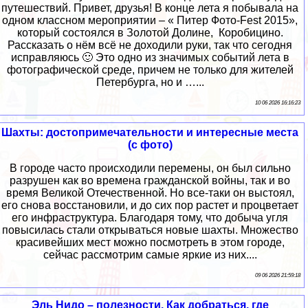
путешествий. Привет, друзья! В конце лета я побывала на
одном классном мероприятии – « Питер Фото-Fest 2015»,
который состоялся в Золотой Долине, Коробицино.
Рассказать о нём всё не доходили руки, так что сегодня
исправляюсь 🙂 Это одно из значимых событий лета в
фотографической среде, причем не только для жителей
Петербурга, но и …...
10 06 2026 16:16:23
Шахты: достопримечательности и интересные места
(с фото)
В городе часто происходили перемены, он был сильно
разрушен как во времена гражданской войны, так и во
время Великой Отечественной. Но все-таки он выстоял,
его снова восстановили, и до сих пор растет и процветает
его инфраструктура. Благодаря тому, что добыча угля
повысилась стали открываться новые шахты. Множество
красивейших мест можно посмотреть в этом городе,
сейчас рассмотрим самые яркие из них....
09 06 2026 21:59:18
Эль Нидо – полезности. Как добраться, где