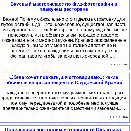
Вкусный мастер-класс по фуд-фотографии в
плавучем ресторане
Важно! Почему обязательно стоит делать страховку для
путешествий. Еда – это, безусловно, существенная часть
культурного пласта любой страны, поэтому куда бы мы не
приезжали, мы в обязательном порядке стараемся
познакомиться с местной кухней. Красиво оформленные
блюда вызывают у меня не только аппетит, но и
эстетическое наслаждение и руки сами тянутся к
фотоаппарату, чтобы запечатлеть очередной …...
14 06 2026 2:49:11
«Жена хочет поехать, а я отговариваю»: какие
обычные вещи запрещены в Саудовской Аравии
Граждане консервативных мусульманских стран строго
придерживаются многочисленных религиозных традиций,
поэтому перед поездкой в подобные места лучше
предварительно ознакомиться с местными законами......
13 06 2026 3:44:36
Популярные достопримечательности Ольштына: