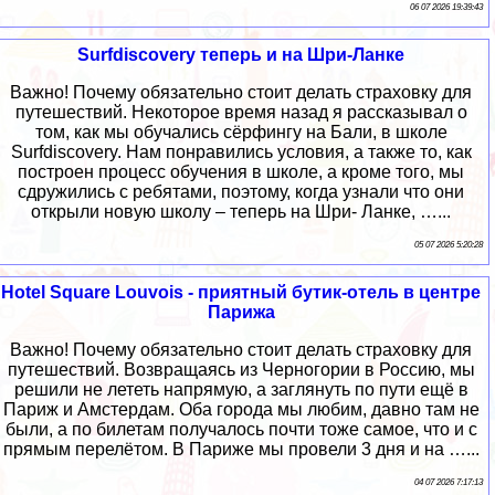
06 07 2026 19:39:43
Surfdiscovery теперь и на Шри-Ланке
Важно! Почему обязательно стоит делать страховку для
путешествий. Некоторое время назад я рассказывал о
том, как мы обучались сёрфингу на Бали, в школе
Surfdiscovery. Нам понравились условия, а также то, как
построен процесс обучения в школе, а кроме того, мы
сдружились с ребятами, поэтому, когда узнали что они
открыли новую школу – теперь на Шри- Ланке, …...
05 07 2026 5:20:28
Hotel Square Louvois - приятный бутик-отель в центре
Парижа
Важно! Почему обязательно стоит делать страховку для
путешествий. Возвращаясь из Черногории в Россию, мы
решили не лететь напрямую, а заглянуть по пути ещё в
Париж и Амстердам. Оба города мы любим, давно там не
были, а по билетам получалось почти тоже самое, что и с
прямым перелётом. В Париже мы провели 3 дня и на …...
04 07 2026 7:17:13