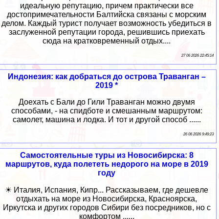
идеальную репутацию, причем практически все
достопримечательности Балтийска связаны с морским
делом. Каждый турист получает возможность убедиться в
заслуженной репутации города, решившись приехать
сюда на кратковременный отдых....
27 06 2026 22:45:14
Индонезия: как добраться до острова Траванган –
2019 *
Доехать с Бали до Гили Траванган можно двумя
способами, - на спидботе и смешанным маршрутом:
самолет, машина и лодка. И тот и другой способ ......
26 06 2026 9:49:23
Самостоятельные туры из Новосибирска: 8
маршрутов, куда полететь недорого на море в 2019
году
☀ Италия, Испания, Кипр... Рассказываем, где дешевле
отдыхать на море из Новосибирска, Красноярска,
Иркутска и других городов Сибири без посредников, но с
комфортом ......