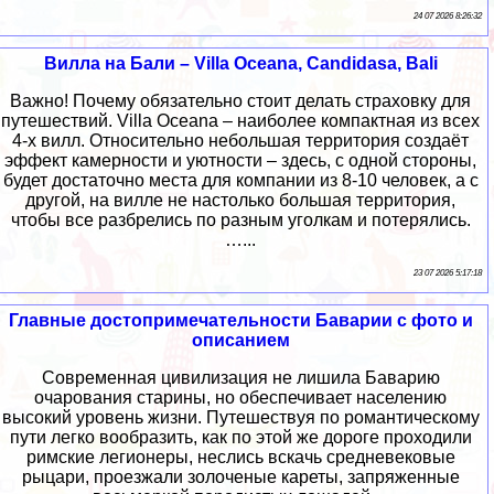
24 07 2026 8:26:32
Вилла на Бали – Villa Oceana, Candidasa, Bali
Важно! Почему обязательно стоит делать страховку для
путешествий. Villa Oceana – наиболее компактная из всех
4-х вилл. Относительно небольшая территория создаёт
эффект камерности и уютности – здесь, с одной стороны,
будет достаточно места для компании из 8-10 человек, а с
другой, на вилле не настолько большая территория,
чтобы все разбрелись по разным уголкам и потерялись.
…...
23 07 2026 5:17:18
Главные достопримечательности Баварии с фото и
описанием
Современная цивилизация не лишила Баварию
очарования старины, но обеспечивает населению
высокий уровень жизни. Путешествуя по романтическому
пути легко вообразить, как по этой же дороге проходили
римские легионеры, неслись вскачь средневековые
рыцари, проезжали золоченые кареты, запряженные