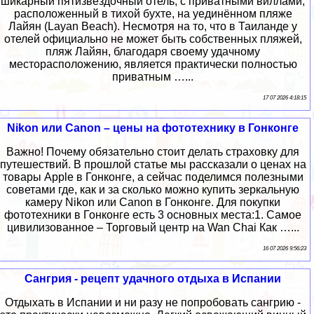
шикарный пятизвёздочный отель, с приватными виллами,
расположенный в тихой бухте, на уединённом пляже
Лайян (Layan Beach). Несмотря на то, что в Таиланде у
отелей официально не может быть собственных пляжей,
пляж Лайян, благодаря своему удачному
месторасположению, является практически полностью
приватным …...
17 07 2026 4:18:15
Nikon или Canon – цены на фототехнику в Гонконге
Важно! Почему обязательно стоит делать страховку для
путешествий. В прошлой статье мы рассказали о ценах на
товары Apple в Гонконге, а сейчас поделимся полезными
советами где, как и за сколько можно купить зеркальную
камеру Nikon или Canon в Гонконге. Для покупки
фототехники в Гонконге есть 3 основных места:1. Самое
цивилизованное – Торговый центр на Wan Chai Как …...
16 07 2026 9:56:23
Сангрия - рецепт удачного отдыха в Испании
Отдыхать в Испании и ни разу не попробовать сангрию -