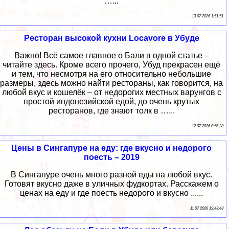
…...
13 07 2026 1:51:51
Ресторан высокой кухни Locavore в Убуде
Важно! Всё самое главное о Бали в одной статье –
читайте здесь. Кроме всего прочего, Убуд прекрасен ещё
и тем, что несмотря на его относительно небольшие
размеры, здесь можно найти рестораны, как говорится, на
любой вкус и кошелёк – от недорогих местных варунгов с
простой индонезийской едой, до очень крутых
ресторанов, где знают толк в …...
12 07 2026 0:56:28
Цены в Сингапуре на еду: где вкусно и недорого
поесть – 2019
В Сингапуре очень много разной еды на любой вкус.
Готовят вкусно даже в уличных фудкортах. Расскажем о
ценах на еду и где поесть недорого и вкусно ......
11 07 2026 19:43:43