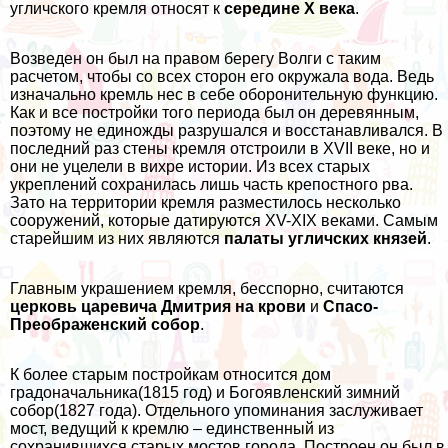
угличского кремля относят к
середине
X
века
.
Возведен он был на правом берегу Волги с таким
расчетом, чтобы со всех сторон его окружала вода. Ведь
изначально кремль нес в себе оборонительную функцию.
Как и все постройки того периода был он деревянным,
поэтому не единожды разрушался и восстанавливался. В
последний раз стены кремля отстроили в XVII веке, но и
они не уцелели в вихре истории. Из всех старых
укреплений сохранилась лишь часть крепостного рва.
Зато на территории кремля разместилось несколько
сооружений, которые датируются XV-XIX веками. Самым
старейшим из них являются
палаты угличских князей
.
Главным украшением кремля, бесспорно, считаются
церковь царевича Дмитрия на крови
и
Спасо-
Преображенский собор
.
К более старым постройкам относится дом
градоначальника(1815 год) и Богоявленский зимний
собор(1827 года). Отдельного упоминания заслуживает
мост, ведущий к кремлю – единственный из
сохранившихся старых мостов города. Построен он был в