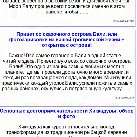
бывает, особенно в высокий сезон и для любителей Full
Moon Party проще всего поселиться именно в этом
районе, чтобы …...
07 08 2026 13:47:50
Привет со сказочного острова Бали, или
фотозарисовки из нашей тропической жизни +
открытка с острова!
Важно! Всё самое главное о Бали в одной статье –
читайте здесь. Приветствую всех со сказочного острова
Бали!! Это одно из наших самых любимых мест на
планете, где мы провели достаточно много времени, и
каждый раз возвращаемся сюда, как домой. Мы изучили
практически каждый уголок Бали, успели пожить в самых
разных районах, окунулись в потрясающую культуру …...
06 08 2026 5:12:38
Основные достопримечательности Хиккадувы: обзор
и фото
Хиккадува как курорт относительно молод,
трансформация из традиционной рыбацкой деревни