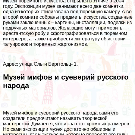
Музей тюремного искусства открылся в Угличе в 2004
году. Экспозиции музея занимают всего две комнатки,
одна из которых стилизована под тюремную камеру. А во
второй комнате собраны предметы искусства, созданные
руками заключенных – картины, инсталляции, поделки из
подручных материалов. Желающие могут примерить
арестантскую робу и сфотографироваться в тюремном
интерьере, а также приобрести литературу об истории
татуировок и тюремных жаргонизмов.
Адрес: улица Ольги Берггольц- 1.
Музей мифов и суеверий русского
народа
Музей мифов и суеверий русского народа сами его
создатели предпочитают называть творческой
мастерской. Думается, что из-за его скромных размеров.
Но сами экспозиции музея достаточно обширны и
интересны, как и экскурсии, которые проводят его гиды.