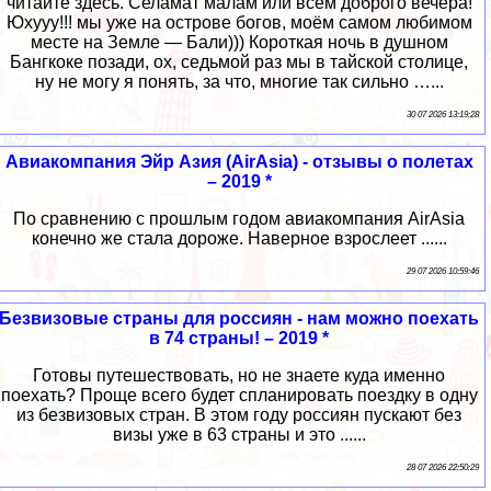
читайте здесь. Селамат малам или всем доброго вечера!
Юхууу!!! мы уже на острове богов, моём самом любимом
месте на Земле — Бали))) Короткая ночь в душном
Бангкоке позади, ох, седьмой раз мы в тайской столице,
ну не могу я понять, за что, многие так сильно …...
30 07 2026 13:19:28
Авиакомпания Эйр Азия (AirAsia) - отзывы о полетах
– 2019 *
По сравнению с прошлым годом авиакомпания AirAsia
конечно же стала дороже. Наверное взрослеет ......
29 07 2026 10:59:46
Безвизовые страны для россиян - нам можно поехать
в 74 страны! – 2019 *
Готовы путешествовать, но не знаете куда именно
поехать? Проще всего будет спланировать поездку в одну
из безвизовых стран. В этом году россиян пускают без
визы уже в 63 страны и это ......
28 07 2026 22:50:29