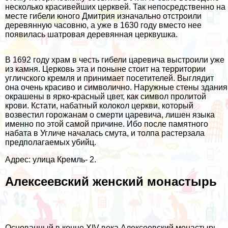
несколько красивейших церквей. Так непосредственно на
месте гибели юного Дмитрия изначально отстроили
деревянную часовню, а уже в 1630 году вместо нее
появилась шатровая деревянная церквушка.
В 1692 году храм в честь гибели царевича выстроили уже
из камня. Церковь эта и поныне стоит на территории
угличского кремля и принимает посетителей. Выглядит
она очень красиво и символично. Наружные стены здания
окрашены в ярко-красный цвет, как символ пролитой
крови. Кстати, набатный колокол церкви, который
возвестил горожанам о смерти царевича, лишен языка
именно по этой самой причине. Ибо после памятного
набата в Угличе началась смута, и толпа растерзала
предполагаемых убийц.
Адрес: улица Кремль- 2.
Алексеевский женский монастырь
Основанный в конце XIV века Алексеевский монастырь