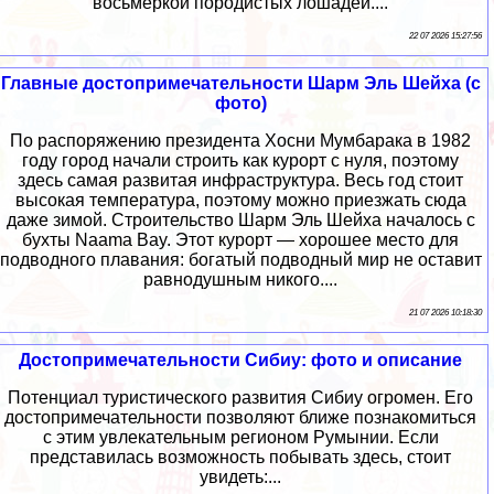
восьмеркой породистых лошадей....
22 07 2026 15:27:56
Главные достопримечательности Шарм Эль Шейха (с
фото)
По распоряжению президента Хосни Мумбарака в 1982
году город начали строить как курорт с нуля, поэтому
здесь самая развитая инфраструктура. Весь год стоит
высокая температура, поэтому можно приезжать сюда
даже зимой. Строительство Шарм Эль Шейха началось с
бухты Naama Bay. Этот курорт — хорошее место для
подводного плавания: богатый подводный мир не оставит
равнодушным никого....
21 07 2026 10:18:30
Достопримечательности Сибиу: фото и описание
Потенциал туристического развития Сибиу огромен. Его
достопримечательности позволяют ближе познакомиться
с этим увлекательным регионом Румынии. Если
представилась возможность побывать здесь, стоит
увидеть:...