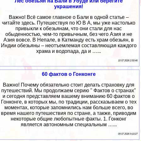
Лес обезьян на Бали в Убуде или берегите
украшения!
Важно! Всё самое главное о Бали в одной статье –
читайте здесь. Путешествуя по Ю В А, мы уже настолько
привыкли к обезьянам, что они стали для нас
обыденностью, чем-то привычным, без чего Азия и не
Азия вовсе. В Непале, в Катманду есть храм обезьян, в
Индии обезьяны – неотъемлемая составляющая каждого
храма и водопада, да и …...
10 07 2026 2:50:46
60 фактов о Гонконге
Важно! Почему обязательно стоит делать страховку для
путешествий. Мы продолжаем серию " Фактов о странах"
и сегодня представляем вашему вниманию 60 фактов о
Гонконге, в которых мы, по традиции, рассказываем о тех
моментах, которые запомнились нам больше всего, во
время нашего путешествия по стране, а также, приводим
некоторые общие любопытные факты. 1. Гонконг
является автономным специальным …...
09 07 2026 9:10:27