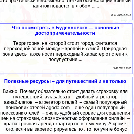
это практически невозможно. Легкий освежающий винный
напиток подается в любом ......
15 07 2026 16:30:13
Что посмотреть в Буденновске — основные
достопримечательности
Территория, на которой стоит город, считается
переходной зоной между Европой и Азией. Природная
зона здесь также носит переходный характер от степи к
полупустыне....
14 07 2026 8:11:37
Полезные ресурсы – для путешествий и не только
Важно! Почему обязательно стоит делать страховку для
путешествий. aviasales.ru – удобный агрегатор
авиабилетов – агрегатор отелей – самый популярный
поисковик отелей agoda.com – ещё один популярный
поисковик отелей – очень удобный сервис для сравнения
цен на страховки, с возможностью оформления онлайн –
краткосрочная аренда квартир по всему миру. А кроме
того, если вы зарегистрируетесь по , то получите бонус