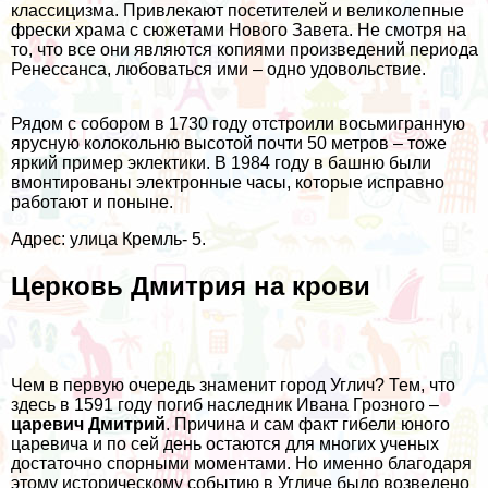
классицизма. Привлекают посетителей и великолепные
фрески храма с сюжетами Нового Завета. Не смотря на
то, что все они являются копиями произведений периода
Ренессанса, любоваться ими – одно удовольствие.
Рядом с собором в 1730 году отстроили восьмигранную
ярусную колокольню высотой почти 50 метров – тоже
яркий пример эклектики. В 1984 году в башню были
вмонтированы электронные часы, которые исправно
работают и поныне.
Адрес: улица Кремль- 5.
Церковь Дмитрия на крови
Чем в первую очередь знаменит город Углич? Тем, что
здесь в 1591 году погиб наследник Ивана Грозного –
царевич Дмитрий
. Причина и сам факт гибели юного
царевича и по сей день остаются для многих ученых
достаточно спорными моментами. Но именно благодаря
этому историческому событию в Угличе было возведено