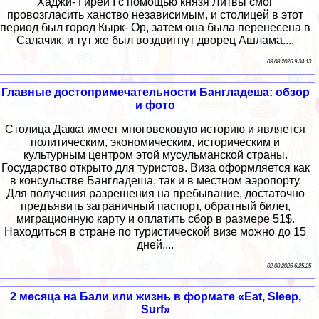
Хаджи- Гирей I с помощью князя Литвы смог
провозгласить ханство независимым, и столицей в этот
период был город Кырк- Ор, затем она была перенесена в
Салачик, и тут же был воздвигнут дворец Ашлама....
03 08 2026 9:34:13
Главные достопримечательности Бангладеша: обзор
и фото
Столица Дакка имеет многовековую историю и является
политическим, экономическим, историческим и
культурным центром этой мусульманской страны.
Государство открыто для туристов. Виза оформляется как
в консульстве Бангладеша, так и в местном аэропорту.
Для получения разрешения на пребывание, достаточно
предъявить заграничный паспорт, обратный билет,
миграционную карту и оплатить сбор в размере 51$.
Находиться в стране по туристической визе можно до 15
дней....
02 08 2026 6:25:25
2 месяца на Бали или жизнь в формате «Eat, Sleep,
Surf»