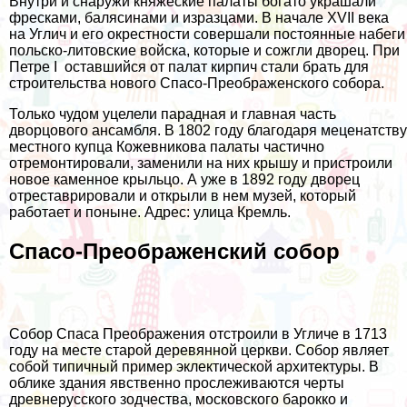
Внутри и снаружи княжеские палаты богато украшали
фресками, балясинами и изразцами. В начале XVII века
на Углич и его окрестности совершали постоянные набеги
польско-литовские войска, которые и сожгли дворец. При
Петре I оставшийся от палат кирпич стали брать для
строительства нового Спасо-Преображенского собора.
Только чудом уцелели парадная и главная часть
дворцового ансамбля. В 1802 году благодаря меценатству
местного купца Кожевникова палаты частично
отремонтировали, заменили на них крышу и пристроили
новое каменное крыльцо. А уже в 1892 году дворец
отреставрировали и открыли в нем музей, который
работает и поныне. Адрес: улица Кремль.
Спасо-Преображенский собор
Собор Спаса Преображения отстроили в Угличе в 1713
году на месте старой деревянной церкви. Собор являет
собой типичный пример эклектической архитектуры. В
облике здания явственно прослеживаются черты
древнерусского зодчества, московского барокко и