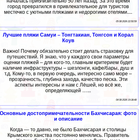
началась приблизительно 50 лет назад. За это время
город превратился в привлекательное для туристов
местечко с уютными пляжами и недорогими отелями....
05 08 2026 22:50:59
Лучшие пляжи Самуи – Тонгтакиан, Тонгсон и Корал
Коув
Важно! Почему обязательно стоит делать страховку для
путешествий. Я знаю, что у каждого свои параметры
оценки пляжей – для кого-то, главным критерием будет
наличие инфраструктуры – шезлонги, кафе/бары, душ и
т.д. Кому-то, в первую очередь, интересно само море –
прозрачность, глубина захода, качество песка. Эти
аспекты интересны и нам с Лёшей, но всё же,
определяющей …...
04 08 2026 19:38:48
Основные достопримечательности Бахчисарая: фото
и описание
Когда — то давно, не было Бахчисарая и столицы
Крымского ханства постоянно менялись. Правитель