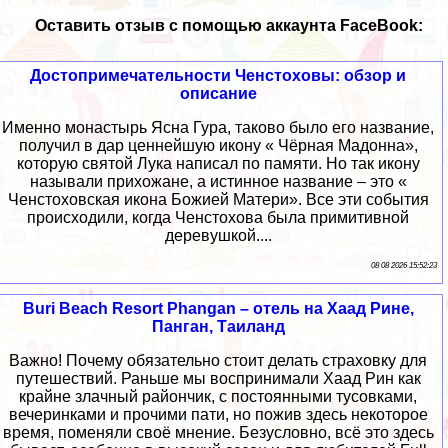
Оставить отзыв с помощью аккаунта FaceBook:
Достопримечательности Ченстоховы: обзор и
описание
Именно монастырь Ясна Гура, таково было его название,
получил в дар ценнейшую икону « Чёрная Мадонна»,
которую святой Лука написал по памяти. Но так икону
называли прихожане, а истинное название – это «
Ченстоховская икона Божией Матери». Все эти события
происходили, когда Ченстохова была примитивной
деревушкой....
08 08 2026 15:52:23
Buri Beach Resort Phangan – отель на Хаад Рине,
Панган, Таиланд
Важно! Почему обязательно стоит делать страховку для
путешествий. Раньше мы воспринимали Хаад Рин как
крайне злачный райончик, с постоянными тусовками,
вечеринками и прочими пати, но пожив здесь некоторое
время, поменяли своё мнение. Безусловно, всё это здесь