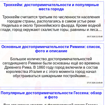
Тронхейм: достопримечательности и популярные
места города
Тронхейм считается третьим по численности населения
городом страны, располагаясь в самом устье реки
Нидельва и около Тронхеймского фьорда. Кроме водной
глади, город окружают скалистые горы, равнины и леса....
08 07 2026 21:55:48
Основные достопримечательности Римини: список,
фото и описание
Большое количество достопримечательностей
сегодняшнего Римини были основаны ещё во времена
Древнего Рима. В 1860 году город включили в состав
королевства Италия и с этого момента город начал
обустраиваться шикарными постройками....
07 07 2026 23:49:49
Популярные достопримечательности Гессена: обзор
и фото