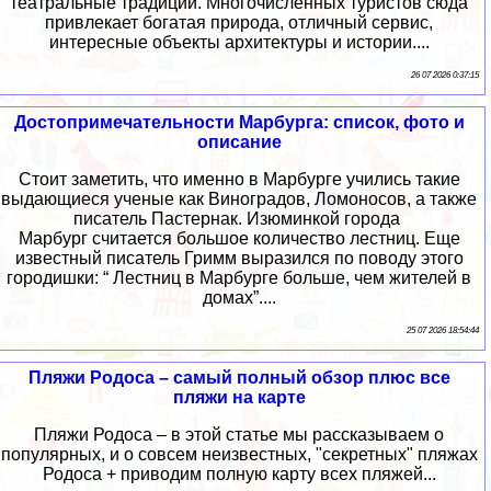
театральные традиции. Многочисленных туристов сюда
привлекает богатая природа, отличный сервис,
интересные объекты архитектуры и истории....
26 07 2026 0:37:15
Достопримечательности Марбурга: список, фото и
описание
Стоит заметить, что именно в Марбурге учились такие
выдающиеся ученые как Виноградов, Ломоносов, а также
писатель Пастернак. Изюминкой города
Марбург считается большое количество лестниц. Еще
известный писатель Гримм выразился по поводу этого
городишки: “ Лестниц в Марбурге больше, чем жителей в
домах”....
25 07 2026 18:54:44
Пляжи Родоса – самый полный обзор плюс все
пляжи на карте
Пляжи Родоса – в этой статье мы рассказываем о
популярных, и о совсем неизвестных, "секретных" пляжах
Родоса + приводим полную карту всех пляжей...