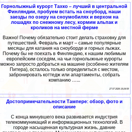
Горнолыжный курорт Тахко – лучший в центральной
Финляндии, пробуем встать на сноуборд, наши
заезды по озеру на сноумобилях и верхом на
лошадях по снежному лесу, кормим альпак и
кроликов на местной ферме
Важно! Почему обязательно стоит делать страховку для
путешествий. Февраль и март – самые популярные
месяцы для катания на сноуборде и горных лыжах.
Почему бы не поехать в Финляндию, к нашим любимым
европейским соседям, на чьи горнолыжные курорты
можно запросто добраться на машине (особенно жителям
Питера), осталось только определиться с местом,
забронировать коттедж или апартаменты, собрать
компанию …...
27 07 2026 19:24:59
Достопримечательности Тампере: обзор, фото и
описание
С конца минувшего века развивается индустрия
телекоммуникаций и информационных технологий. В
городе насыщенная культурная жизнь, давние