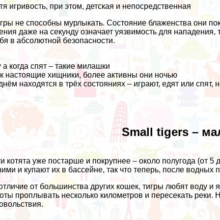
тя игривость, при этом, детская и непосредственная
гры не способны мурлыкать. Состояние блаженства они пок
ения даже на секунду означает уязвимость для нападения, 
бя в абсолютной безопасности.
 а когда спят – такие милашки
к настоящие хищники, более активны они ночью
днём находятся в трёх состояниях – играют, едят или спят, 
Small tigers – м
и котята уже постарше и покрупнее – около полугода (от 5 
ними и купают их в бассейне, так что теперь, после водны
отличие от большинства других кошек, тигры любят воду 
оты проплывать несколько километров и пересекать реки. Н
овольствия.