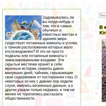
Задумывались ли
вы когда-нибудь о
том, что в самых
В 
обычных и
Ki
известных местах и
зданиях мира
существует потаенные комнаты и уголки,
о точном расположении которых мало
кто осведомлен? И это не просто
подвалы или потаенные комнаты с
замаскированными входами. Эти
скрытые местечки хранят в себе
мрачные истории, секреты давно
минувших дней, тайники, скрывающие
свое содержимое от посторонних глаз. О
некоторых из них с давних пор ходили
слухи, имелись косвенные данные, а о
других узнали только недавно, и тем не
менее не торопились рассказать
общественности.