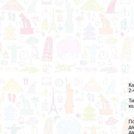
Ка
2-
Ти
ко
По
да
да