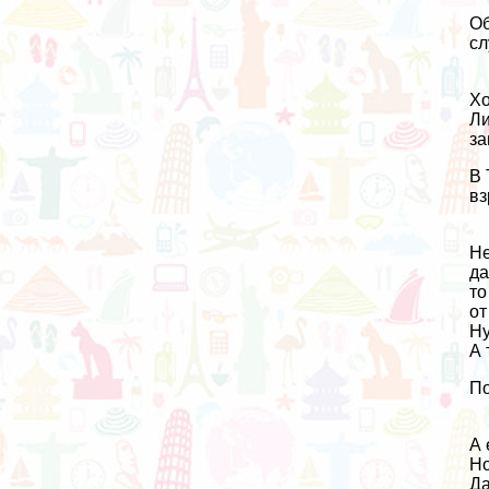
Об
сл
Хо
Ли
за
В 
вз
Не
да
то
от
Ну
А 
По
А 
Но
Да