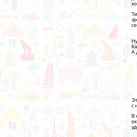
хо
Ти
зр
се
Ну
Ка
А 
Эт
с 
В 
ох
уд