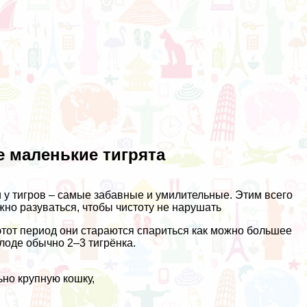
ые маленькие тигрята
и у тигров – самые забавные и умилительные. Этим всего
жно разуваться, чтобы чистоту не нарушать
 этот период они стараются спариться как можно большее
лоде обычно 2–3 тигрёнка.
ьно крупную кошку,