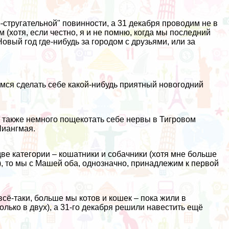
.
-стругательной" повинности, а 31 декабря проводим не в
 (хотя, если честно, я и не помню, когда мы последний
вый год где-нибудь за городом с друзьями, или за
мся сделать себе какой-нибудь приятный новогодний
 также немного пощекотать себе нервы в Тигровом
Чиангмая.
две категории – кошатники и собачники (хотя мне больше
on), то мы c Машей оба, однозначно, принадлежим к первой
всё-таки, больше мы котов и кошек – пока жили в
лько в двух), а 31-го декабря решили навестить ещё