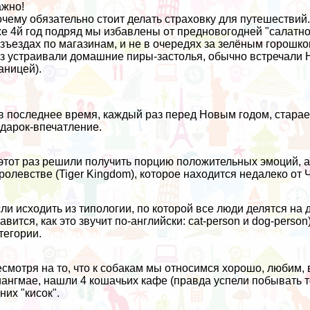
жно!
чему обязательно стоит делать страховку для путешествий
е 4й год подряд мы избавлены от предновогодней "салатно
зъездах по магазинам, и не в очередях за зелёным горошком
з устраивали домашние пиры-застолья, обычно встречали Но
аницей).
в последнее время, каждый раз перед Новым годом, старае
дарок-впечатление.
этот раз решили получить порцию положительных эмоций, а
ролевстве (Tiger Kingdom), которое находится недалеко от 
ли исходить из типологии, по которой все люди делятся на 
авится, как это звучит по-английски: cat-person и dog-pers
тегории.
смотря на то, что к собакам мы относимся хорошо, любим, 
ангмае, нашли 4 кошачьих кафе (правда успели побывать то
них "кисок".