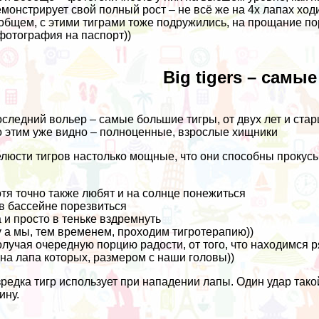
монстрирует свой полный рост – не всё же на 4х лапах ход
общем, с этими тиграми тоже подружились, на прощание по
фотография на паспорт))
Big tigers – самы
следний вольер – самые большие тигры, от двух лет и стар
 этим уже видно – полноценные, взрослые хищники
люсти тигров настолько мощные, что они способны прокусы
тя точно также любят и на солнце понежиться
в бассейне порезвиться
 и просто в теньке вздремнуть
 а мы, тем временем, проходим тигротерапию))
лучая очередную порцию радости, от того, что находимся р
на лапа которых, размером с наши головы))
редка тигр использует при нападении лапы. Один удар так
ину.