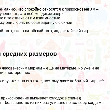
вниманию, что спокойно относятся к прикосновениям –
ченность, это всё-же, дикие звери
ю и те отвечают им взаимностью
ку они любят, но совмещённую с силой
 тигр, южно-китайский тигр, индокитайский тигр,
ы средних размеров
по человеческим меркам – ещё не матёрые, но уже и не
вие посторонних
блируются» на его коже, поэтому даже побритый тигр всё
 прикосновение вызывает холодок в спине))
– большинство из них разгуливало по вольеру, когда мы