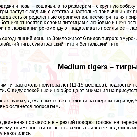
вадки и позы – кошачьи, а по размерам – с крупную собаку
гры растут с людьми с детства и настолько привычны к их 
авда есть определённые ограничения, несмотря на их приру
ботники относятся к своим питомцам с любовью и нежность
и поглаживании рекомендуют надавливать посильнее – лас
 сегодняшний день на Земле живёт 6 видов тигров: амурский
лайский тигр, суматранский тигр и бенгальский тигр.
Medium tigers – тигр
им тиграм около полутора лет (11-15 месяцев), подростки 
ти. С виду спокойные и не обращают внимания на присутст
к же, как и у домашних кошек, полоски на шерсти тигра «ду
вно останется полосатым.
 движения порывистые – резкий поворот головы на первое
чему-то именно эти тигры оказались наиболее подвижными 
м находились