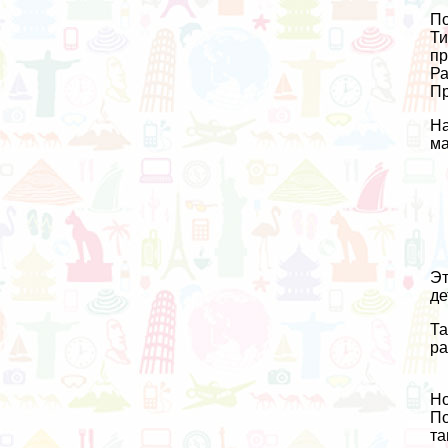
По
Ти
пр
Ра
Пр
На
ма
Эт
де
Та
ра
Но
По
та