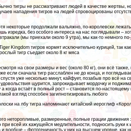
ычно тигры не рассматривают людей в качестве жертвы, но, 
учаев нападения тигров на людей спровоцированы отсутст
тя некоторые продолжали вальяжно, по-королевски лежат
шь изредка, без особого интереса на нас поглядывали – хот
втракали (мы приехали около 9 утра), мы как-то немного по
Tiger Kingdom тигров кормят исключительно курицей, так ка
рослый тигр съедает около 8 кг мяса
смотря на свои размеры и вес (около 80 кг), они всё также
же если сначала тигр расслаблен не до конца, и поглядывае
 спустя уже несколько минут, кайфует, позабыв про всё на с
 удовольствия щурится, запрокидывает мордочку и поджима
 а когда встаёт в полный рост – становится по-настоящему
такой взгляд способен загипнотизировать любого
лоски на лбу тигра напоминают китайский иероглиф «Корол
его неторопливые, размеренные, полные грации движения
 при всей их кажущейся медлительности, подносить руки к 
 и вообще – фотогеничность у них на высшем уровне, как н