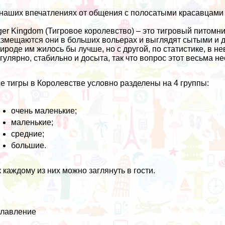
наших впечатлениях от общения с полосатыми красавцами 
ger Kingdom (Тигровое королевство) – это тигровый питомник
змещаются они в больших вольерах и выглядят сытыми и д
ироде им жилось бы лучше, но с другой, по статистике, в не
гулярно, стабильно и досыта, так что вопрос этот весьма н
е тигры в Королевстве условно разделены на 4 группы:
очень маленькие;
маленькие;
средние;
большие.
к каждому из них можно заглянуть в гости.
главление