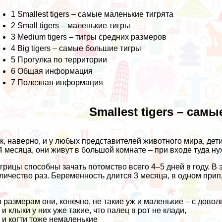
1
Smallest tigers – самые маленькие тигрята
2
Small tigers – маленькие тигры
3
Medium tigers – тигры средних размеров
4
Big tigers – самые большие тигры
5
Прогулка по территории
6
Общая информация
7
Полезная информация
Smallest tigers – сам
к, наверно, и у любых представителей животного мира, дет
4 месяца, они живут в большой комнате – при входе туда ну
грицы способны зачать потомство всего 4–5 дней в году. В
личество раз. Беременность длится 3 месяца, в одном прип
 размерам они, конечно, не такие уж и маленькие – с довол
 и клыки у них уже такие, что палец в рот не клади,
 и когти тоже немаленькие