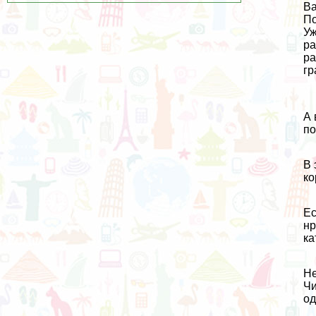
Ва
По
Уж
ра
ра
гр
А 
по
В 
ко
Ес
нр
ка
Не
Чи
од