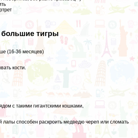
ить
ртрет
е большие тигры
ше (16-36 месяцев)
вать кости.
ядом с такими гигантскими кошками,
ой лапы способен раскроить медведю череп или сломать