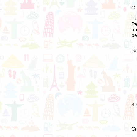
О 
Ti
Ра
пр
ре
Вс
и 
О