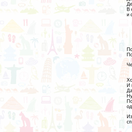
Де
В 
и 
По
По
Че
Хо
И 
Да
Ну
По
од
Из
сп