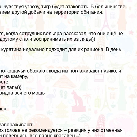
чувствуя угрозу, тигр будет атаковать. В большинстве
вием другой добычи на территории обитания.
ь
я, когда сотрудник вольера рассказал, что они ещё не
-другому стали воспринимать их взгляды))
к курятина идеально подходит для их рациона. В день
, по-кошачьи обожают, когда им поглаживают пузико, и
т на камеру,
вете
ет лапы))
 видна вся его мощь
ь».
 завораживают
их голове не рекомендуется – реакция у них отменная
и повернись, всё равно красавец =)