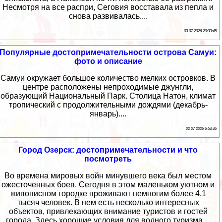
Несмотря на все распри, Сеговия восставала из пепла и
снова развивалась....
03 07 2026 20:33:45
Популярные достопримечательности острова Самуи:
фото и описание
Самуи окружает большое количество мелких островков. В
центре расположены непроходимые джунгли,
образующий Национальный Парк. Столица Натон, климат
тропический с продолжительными дождями (декабрь-
январь)....
02 07 2026 6:53:36
Город Озерск: достопримечательности и что
посмотреть
Во времена мировых войн минувшего века был местом
ожесточенных боев. Сегодня в этом маленьком уютном и
живописном городке проживают немногим более 4,1
тысяч человек. В нем есть несколько интересных
объектов, привлекающих внимание туристов и гостей
города. Здесь хорошие условия для водного туризма....