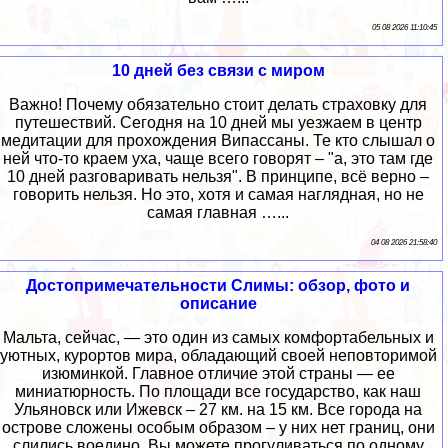
05 08 2026 11:10:45
10 дней без связи с миром
Важно! Почему обязательно стоит делать страховку для
путешествий. Сегодня на 10 дней мы уезжаем в центр
медитации для прохождения Випассаны. Те кто слышал о
ней что-то краем уха, чаще всего говорят – "а, это там где
10 дней разговаривать нельзя". В принципе, всё верно –
говорить нельзя. Но это, хотя и самая наглядная, но не
самая главная …...
04 08 2026 21:58:40
Достопримечательности Слимы: обзор, фото и
описание
Мальта, сейчас, — это один из самых комфортабельных и
уютных, курортов мира, обладающий своей неповторимой
изюминкой. Главное отличие этой страны — ее
миниатюрность. По площади все государство, как наш
Ульяновск или Ижевск – 27 км. на 15 км. Все города на
острове сложены особым образом – у них нет границ, они
слились воедино. Вы можете прогуливаться по одному