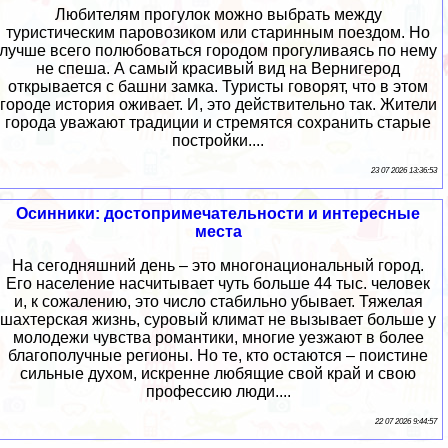
Любителям прогулок можно выбрать между
туристическим паровозиком или старинным поездом. Но
лучше всего полюбоваться городом прогуливаясь по нему
не спеша. А самый красивый вид на Вернигерод
открывается с башни замка. Туристы говорят, что в этом
городе история оживает. И, это действительно так. Жители
города уважают традиции и стремятся сохранить старые
постройки....
23 07 2026 13:36:53
Осинники: достопримечательности и интересные
места
На сегодняшний день – это многонациональный город.
Его население насчитывает чуть больше 44 тыс. человек
и, к сожалению, это число стабильно убывает. Тяжелая
шахтерская жизнь, суровый климат не вызывает больше у
молодежи чувства романтики, многие уезжают в более
благополучные регионы. Но те, кто остаются – поистине
сильные духом, искренне любящие свой край и свою
профессию люди....
22 07 2026 9:44:57