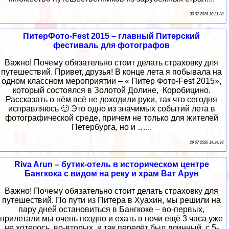
30 07 2026 10:21:38
ПитерФото-Fest 2015 – главный Питерский
фестиваль для фотографов
Важно! Почему обязательно стоит делать страховку для
путешествий. Привет, друзья! В конце лета я побывала на
одном классном мероприятии – « Питер Фото-Fest 2015»,
который состоялся в Золотой Долине, Коробицино.
Рассказать о нём всё не доходили руки, так что сегодня
исправляюсь 🙂 Это одно из значимых событий лета в
фотографической среде, причем не только для жителей
Петербурга, но и …...
29 07 2026 14:34:33
Riva Arun – бутик-отель в историческом центре
Бангкока с видом на реку и храм Ват Арун
Важно! Почему обязательно стоит делать страховку для
путешествий. По пути из Питера в Хуахин, мы решили на
пару дней остановиться в Бангкоке – во-первых,
прилетали мы очень поздно и ехать в ночи ещё 3 часа уже
не хотелось, во-вторых, и так перелёт был длинный, с 5-