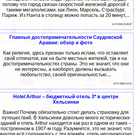
потому что город связан скоростной железной дорогой с
такими мегаполисами, как Лион, Марсель, Страсбург,
Париж. Из Нанта в столицу можно попасть за 20 минут....
11 07 2026 21:45:27
Главные достопримечательности Саудовской
Аравии: обзор и фото
Как религия, здесь признан только ислам, что оставляет
свой отпечаток, как на быте местных жителей, так и на
достопримечательностях страны. Это не значит, что они
не интересны, а наоборот, должны вызывать
любопытство, своей оригинальностью....
10 07 2026 0:12:11
Hotel Arthur – бюджетный отель 3* в центре
Хельсинки
Важно! Почему обязательно стоит делать страховку для
путешествий. В Хельсинки довольно много исторических
зданий и отель Arthur находится как раз в одном из таких –
построенном в 1907-м году. Разумеется, это не значит, что
внутри всё сохранилось с тех времён, отель неоднократно