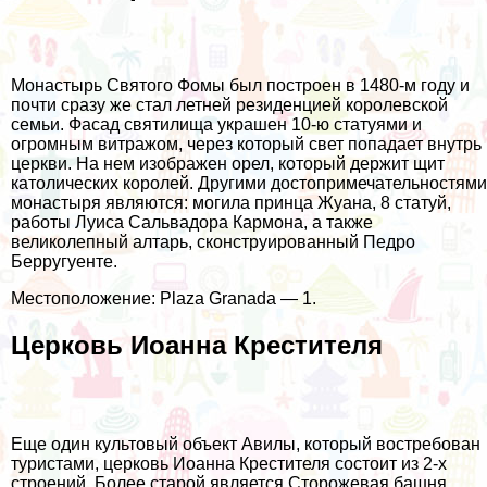
Монастырь Святого Фомы был построен в 1480-м году и
почти сразу же стал летней резиденцией королевской
семьи. Фасад святилища украшен 10-ю статуями и
огромным витражом, через который свет попадает внутрь
церкви. На нем изображен орел, который держит щит
католических королей. Другими достопримечательностями
монастыря являются: могила принца Жуана, 8 статуй,
работы Луиса Сальвадора Кармона, а также
великолепный алтарь, сконструированный Педро
Берругуенте.
Местоположение: Plaza Granada — 1.
Церковь Иоанна Крестителя
Еще один культовый объект Авилы, который востребован
туристами, церковь Иоанна Крестителя состоит из 2-х
строений. Более старой является Сторожевая башня,