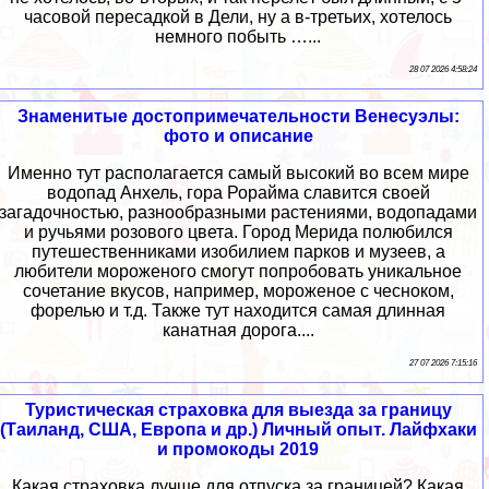
часовой пересадкой в Дели, ну а в-третьих, хотелось
немного побыть …...
28 07 2026 4:58:24
Знаменитые достопримечательности Венесуэлы:
фото и описание
Именно тут располагается самый высокий во всем мире
водопад Анхель, гора Рорайма славится своей
загадочностью, разнообразными растениями, водопадами
и ручьями розового цвета. Город Мерида полюбился
путешественниками изобилием парков и музеев, а
любители мороженого смогут попробовать уникальное
сочетание вкусов, например, мороженое с чесноком,
форелью и т.д. Также тут находится самая длинная
канатная дорога....
27 07 2026 7:15:16
Туристическая страховка для выезда за границу
(Таиланд, США, Европа и др.) Личный опыт. Лайфхаки
и промокоды 2019
Какая страховка лучше для отпуска за границей? Какая