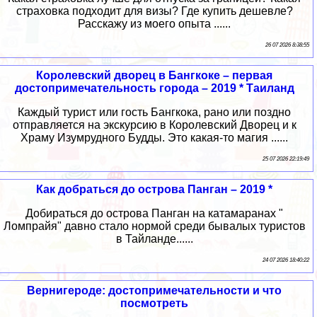
страховка подходит для визы? Где купить дешевле?
Расскажу из моего опыта ......
26 07 2026 8:38:55
Королевский дворец в Бангкоке – первая
достопримечательность города – 2019 * Таиланд
Каждый турист или гость Бангкока, рано или поздно
отправляется на экскурсию в Королевский Дворец и к
Храму Изумрудного Будды. Это какая-то магия ......
25 07 2026 22:19:49
Как добраться до острова Панган – 2019 *
Добираться до острова Панган на катамаранах "
Ломпрайя" давно стало нормой среди бывалых туристов
в Тайланде......
24 07 2026 18:40:22
Вернигероде: достопримечательности и что
посмотреть