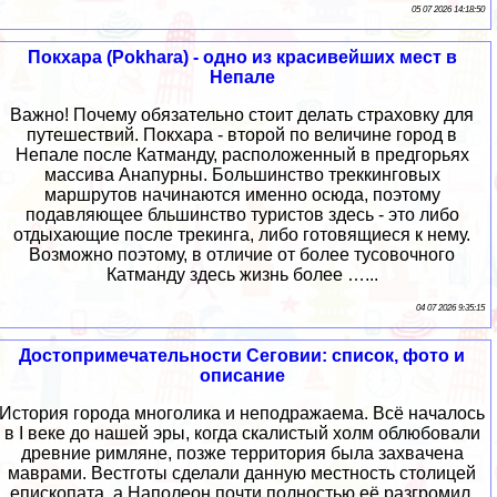
05 07 2026 14:18:50
Покхара (Pokhara) - одно из красивейших мест в
Непале
Важно! Почему обязательно стоит делать страховку для
путешествий. Покхара - второй по величине город в
Непале после Катманду, расположенный в предгорьях
массива Анапурны. Большинство треккинговых
маршрутов начинаются именно осюда, поэтому
подавляющее бльшинство туристов здесь - это либо
отдыхающие после трекинга, либо готовящиеся к нему.
Возможно поэтому, в отличие от более тусовочного
Катманду здесь жизнь более …...
04 07 2026 9:35:15
Достопримечательности Сеговии: список, фото и
описание
История города многолика и неподражаема. Всё началось
в I веке до нашей эры, когда скалистый холм облюбовали
древние римляне, позже территория была захвачена
маврами. Вестготы сделали данную местность столицей
епископата, а Наполеон почти полностью её разгромил.