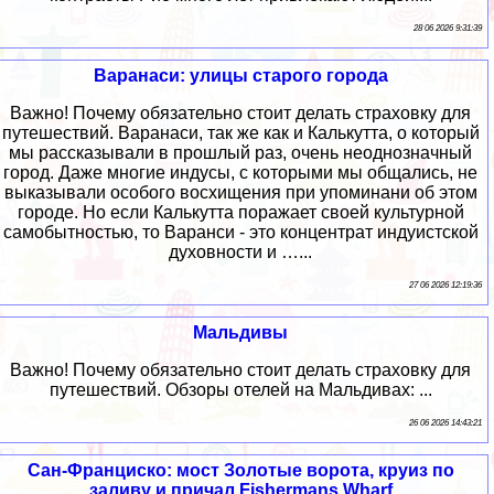
28 06 2026 9:31:39
Варанаси: улицы старого города
Важно! Почему обязательно стоит делать страховку для
путешествий. Варанаси, так же как и Калькутта, о который
мы рассказывали в прошлый раз, очень неоднозначный
город. Даже многие индусы, с которыми мы общались, не
выказывали особого восхищения при упоминани об этом
городе. Но если Калькутта поражает своей культурной
самобытностью, то Варанси - это концентрат индуистской
духовности и …...
27 06 2026 12:19:36
Мальдивы
Важно! Почему обязательно стоит делать страховку для
путешествий. Обзоры отелей на Мальдивах: ...
26 06 2026 14:43:21
Сан-Франциско: мост Золотые ворота, круиз по
заливу и причал Fishermans Wharf