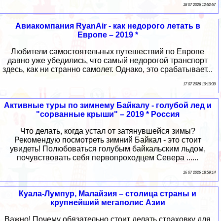
18 07 2026 12:52:57
Авиакомпания RyanAir - как недорого летать в
Европе – 2019 *
Любители самостоятельных путешествий по Европе
давно уже убедились, что самый недорогой транспорт
здесь, как ни странно самолет. Однако, это срабатывает...
17 07 2026 10:10:39
Активные туры по зимнему Байкалу - голубой лед и
"сорванные крыши" – 2019 * Россия
Что делать, когда устал от затянувшейся зимы?
Рекомендую посмотреть зимний Байкал - это стоит
увидеть! Полюбоваться голубым байкальским льдом,
почувствовать себя первопроходцем Севера ......
16 07 2026 18:59:14
Куала-Лумпур, Малайзия – столица страны и
крупнейший мегаполис Азии
Важно! Почему обязательно стоит делать страховку для