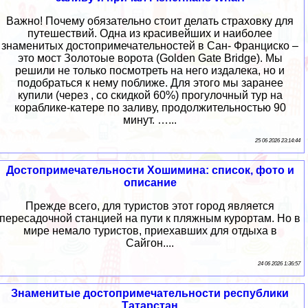
Важно! Почему обязательно стоит делать страховку для
путешествий. Одна из красивейших и наиболее
знаменитых достопримечательностей в Сан- Франциско –
это мост Золотоые ворота (Golden Gate Bridge). Мы
решили не только посмотреть на него издалека, но и
подобраться к нему поближе. Для этого мы заранее
купили (через , со скидкой 60%) прогулочный тур на
кораблике-катере по заливу, продолжительностью 90
минут. …...
25 06 2026 23:14:44
Достопримечательности Хошимина: список, фото и
описание
Прежде всего, для туристов этот город является
пересадочной станцией на пути к пляжным курортам. Но в
мире немало туристов, приехавших для отдыха в
Сайгон....
24 06 2026 1:36:57
Знаменитые достопримечательности республики
Татарстан