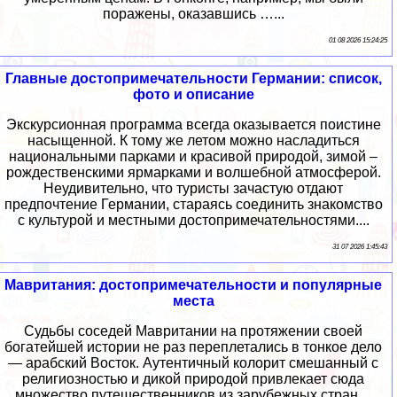
поражены, оказавшись …...
01 08 2026 15:24:25
Главные достопримечательности Германии: список,
фото и описание
Экскурсионная программа всегда оказывается поистине
насыщенной. К тому же летом можно насладиться
национальными парками и красивой природой, зимой –
рождественскими ярмарками и волшебной атмосферой.
Неудивительно, что туристы зачастую отдают
предпочтение Германии, стараясь соединить знакомство
с культурой и местными достопримечательностями....
31 07 2026 1:45:43
Мавритания: достопримечательности и популярные
места
Судьбы соседей Мавритании на протяжении своей
богатейшей истории не раз переплетались в тонкое дело
— арабский Восток. Аутентичный колорит смешанный с
религиозностью и дикой природой привлекает сюда
множество путешественников из зарубежных стран....