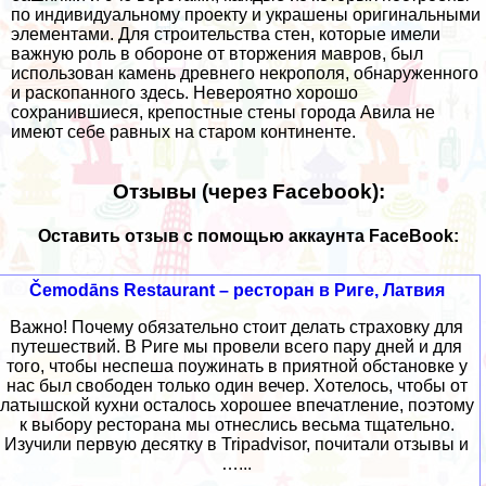
по индивидуальному проекту и украшены оригинальными
элементами. Для строительства стен, которые имели
важную роль в обороне от вторжения мавров, был
использован камень древнего некрополя, обнаруженного
и раскопанного здесь. Невероятно хорошо
сохранившиеся, крепостные стены города Авила не
имеют себе равных на старом континенте.
Отзывы (через Facebook):
Оставить отзыв с помощью аккаунта FaceBook:
Čemodāns Restaurant – ресторан в Риге, Латвия
Важно! Почему обязательно стоит делать страховку для
путешествий. В Риге мы провели всего пару дней и для
того, чтобы неспеша поужинать в приятной обстановке у
нас был свободен только один вечер. Хотелось, чтобы от
латышской кухни осталось хорошее впечатление, поэтому
к выбору ресторана мы отнеслись весьма тщательно.
Изучили первую десятку в Tripadvisor, почитали отзывы и
…...