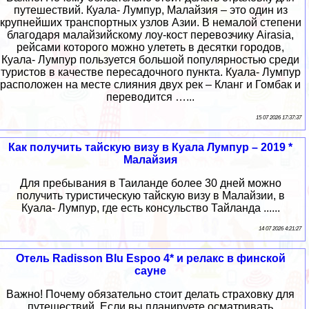
путешествий. Куала- Лумпур, Малайзия – это один из
крупнейших транспортных узлов Азии. В немалой степени
благодаря малайзийскому лоу-кост перевозчику Airasia,
рейсами которого можно улететь в десятки городов,
Куала- Лумпур пользуется большой популярностью среди
туристов в качестве пересадочного пункта. Куала- Лумпур
расположен на месте слияния двух рек – Кланг и Гомбак и
переводится …...
15 07 2026 17:37:37
Как получить тайскую визу в Куала Лумпур – 2019 *
Малайзия
Для пребывания в Таиланде более 30 дней можно
получить туристическую тайскую визу в Малайзии, в
Куала- Лумпур, где есть консульство Тайланда ......
14 07 2026 4:21:27
Отель Radisson Blu Espoo 4* и релакс в финской
сауне
Важно! Почему обязательно стоит делать страховку для
путешествий. Если вы планируете осматривать