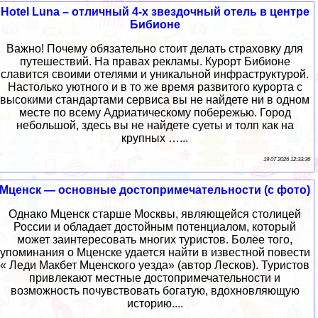
Hotel Luna – отличный 4-х звездочный отель в центре
Бибионе
Важно! Почему обязательно стоит делать страховку для
путешествий. На правах рекламы. Курорт Бибионе
славится своими отелями и уникальной инфраструктурой.
Настолько уютного и в то же время развитого курорта с
высокими стандартами сервиса вы не найдете ни в одном
месте по всему Адриатическому побережью. Город
небольшой, здесь вы не найдете суеты и толп как на
крупных …...
19 07 2026 12:33:36
Мценск — основные достопримечательности (с фото)
Однако Мценск старше Москвы, являющейся столицей
России и обладает достойным потенциалом, который
может заинтересовать многих туристов. Более того,
упоминания о Мценске удается найти в известной повести
« Леди Макбет Мценского уезда» (автор Лесков). Туристов
привлекают местные достопримечательности и
возможность почувствовать богатую, вдохновляющую
историю....