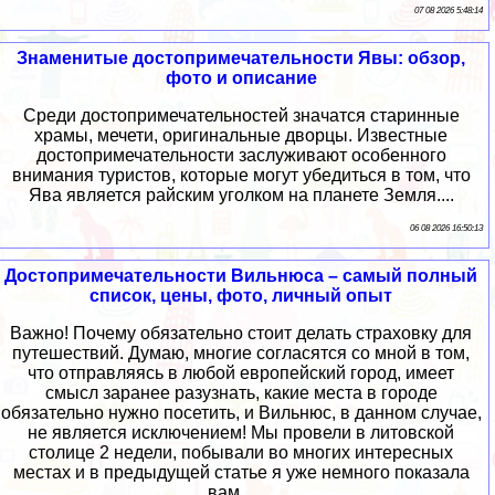
07 08 2026 5:48:14
Знаменитые достопримечательности Явы: обзор,
фото и описание
Среди достопримечательностей значатся старинные
храмы, мечети, оригинальные дворцы. Известные
достопримечательности заслуживают особенного
внимания туристов, которые могут убедиться в том, что
Ява является райским уголком на планете Земля....
06 08 2026 16:50:13
Достопримечательности Вильнюса – самый полный
список, цены, фото, личный опыт
Важно! Почему обязательно стоит делать страховку для
путешествий. Думаю, многие согласятся со мной в том,
что отправляясь в любой европейский город, имеет
смысл заранее разузнать, какие места в городе
обязательно нужно посетить, и Вильнюс, в данном случае,
не является исключением! Мы провели в литовской
столице 2 недели, побывали во многих интересных
местах и в предыдущей статье я уже немного показала
вам …...