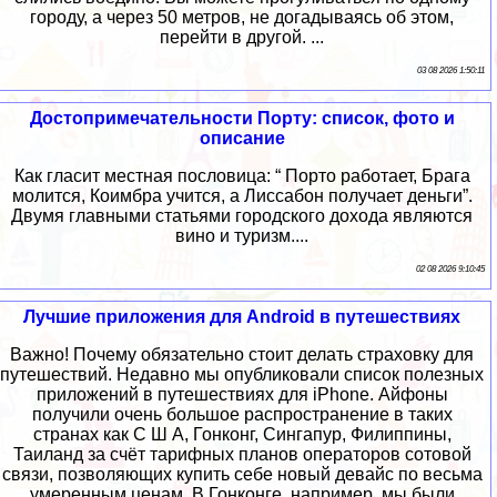
городу, а через 50 метров, не догадываясь об этом,
перейти в другой. ...
03 08 2026 1:50:11
Достопримечательности Порту: список, фото и
описание
Как гласит местная пословица: “ Порто работает, Брага
молится, Коимбра учится, а Лиссабон получает деньги”.
Двумя главными статьями городского дохода являются
вино и туризм....
02 08 2026 9:10:45
Лучшие приложения для Android в путешествиях
Важно! Почему обязательно стоит делать страховку для
путешествий. Недавно мы опубликовали список полезных
приложений в путешествиях для iPhone. Айфоны
получили очень большое распространение в таких
странах как С Ш А, Гонконг, Сингапур, Филиппины,
Таиланд за счёт тарифных планов операторов сотовой
связи, позволяющих купить себе новый девайс по весьма
умеренным ценам. В Гонконге, например, мы были