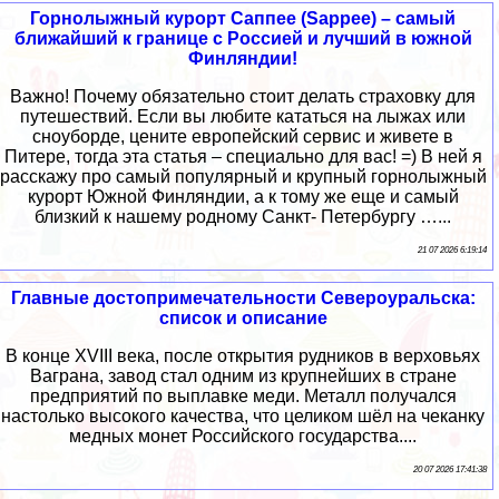
Горнолыжный курорт Саппее (Sappee) – самый
ближайший к границе с Россией и лучший в южной
Финляндии!
Важно! Почему обязательно стоит делать страховку для
путешествий. Если вы любите кататься на лыжах или
сноуборде, цените европейский сервис и живете в
Питере, тогда эта статья – специально для вас! =) В ней я
расскажу про самый популярный и крупный горнолыжный
курорт Южной Финляндии, а к тому же еще и самый
близкий к нашему родному Санкт- Петербургу …...
21 07 2026 6:19:14
Главные достопримечательности Североуральска:
список и описание
В конце XVIII века, после открытия рудников в верховьях
Ваграна, завод стал одним из крупнейших в стране
предприятий по выплавке меди. Металл получался
настолько высокого качества, что целиком шёл на чеканку
медных монет Российского государства....
20 07 2026 17:41:38