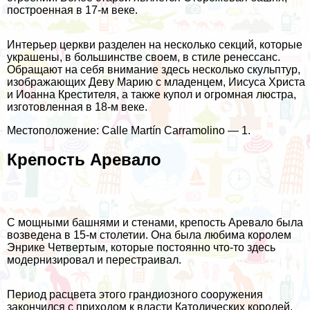
построенная в 17-м веке.
Интерьер церкви разделен на несколько секций, которые
украшены, в большинстве своем, в стиле ренессанс.
Обращают на себя внимание здесь несколько скульптур,
изображающих Деву Марию с младенцем, Иисуса Христа
и Иоанна Крестителя, а также купол и огромная люстра,
изготовленная в 18-м веке.
Местоположение: Calle Martín Carramolino — 1.
Крепость Аревало
С мощными башнями и стенами, крепость Аревало была
возведена в 15-м столетии. Она была любима королем
Энрике Четвертым, которые постоянно что-то здесь
модернизировал и перестраивал.
Период расцвета этого грандиозного сооружения
закончился с приходом к власти Католических королей,