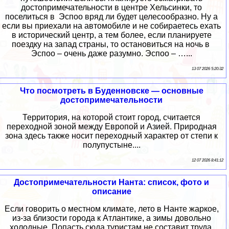
достопримечательности в центре Хельсинки, то
поселиться в Эспоо вряд ли будет целесообразно. Ну а
если вы приехали на автомобиле и не собираетесь ехать
в исторический центр, а тем более, если планируете
поездку на запад страны, то остановиться на ночь в
Эспоо – очень даже разумно. Эспоо – …...
13 07 2026 5:20:32
Что посмотреть в Буденновске — основные
достопримечательности
Территория, на которой стоит город, считается
переходной зоной между Европой и Азией. Природная
зона здесь также носит переходный характер от степи к
полупустыне....
12 07 2026 8:41:12
Достопримечательности Нанта: список, фото и
описание
Если говорить о местном климате, лето в Нанте жаркое,
из-за близости города к Атлантике, а зимы довольно
холодные. Попасть сюда туристам не составит труда,