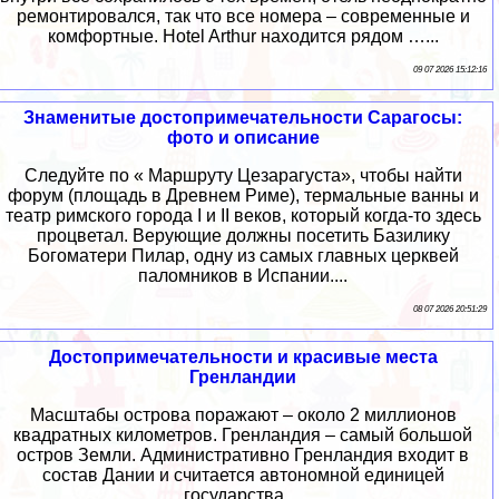
ремонтировался, так что все номера – современные и
комфортные. Hotel Arthur находится рядом …...
09 07 2026 15:12:16
Знаменитые достопримечательности Сарагосы:
фото и описание
Следуйте по « Маршруту Цезарагуста», чтобы найти
форум (площадь в Древнем Риме), термальные ванны и
театр римского города I и II веков, который когда-то здесь
процветал. Верующие должны посетить Базилику
Богоматери Пилар, одну из самых главных церквей
паломников в Испании....
08 07 2026 20:51:29
Достопримечательности и красивые места
Гренландии
Масштабы острова поражают – около 2 миллионов
квадратных километров. Гренландия – самый большой
остров Земли. Административно Гренландия входит в
состав Дании и считается автономной единицей
государства....