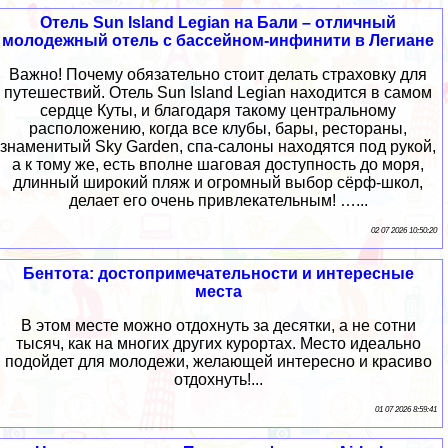
Отель Sun Island Legian на Бали – отличный
молодежный отель с бассейном-инфинити в Легиане
Важно! Почему обязательно стоит делать страховку для
путешествий. Отель Sun Island Legian находится в самом
сердце Куты, и благодаря такому центральному
расположению, когда все клубы, бары, рестораны,
знаменитый Sky Garden, спа-салоны находятся под рукой,
а к тому же, есть вполне шаговая доступность до моря,
длинный широкий пляж и огромный выбор сёрф-школ,
делает его очень привлекательным! …...
02 07 2026 10:50:20
Бентота: достопримечательности и интересные
места
В этом месте можно отдохнуть за десятки, а не сотни
тысяч, как на многих других курортах. Место идеально
подойдет для молодежи, желающей интересно и красиво
отдохнуть!...
01 07 2026 8:59:41