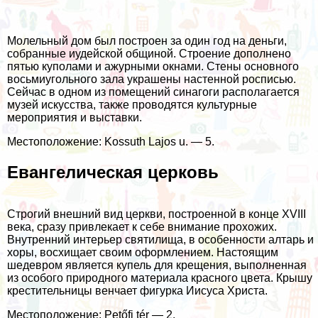
Молельный дом был построен за один год на деньги,
собранные иудейской общиной. Строение дополнено
пятью куполами и ажурными окнами. Стены основного
восьмиугольного зала украшены настенной росписью.
Сейчас в одном из помещений синагоги располагается
музей искусства, также проводятся культурные
мероприятия и выставки.
Местоположение: Kossuth Lajos u. — 5.
Евангелическая церковь
Строгий внешний вид церкви, построенной в конце XVIII
века, сразу привлекает к себе внимание прохожих.
Внутренний интерьер святилища, в особенности алтарь и
хоры, восхищает своим оформлением. Настоящим
шедевром является купель для крещения, выполненная
из особого природного материала красного цвета. Крышу
крестительницы венчает фигурка Иисуса Христа.
Местоположение: Petőfi tér — 2.