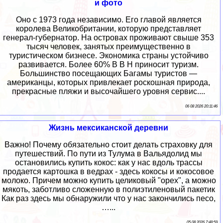
и фото
Оно с 1973 года независимо. Его главой является
королева Великобритании, которую представляет
генерал-губернатор. На островах проживают свыше 353
тысяч человек, занятых преимущественно в
туристическом бизнесе. Экономика страны устойчиво
развивается. Более 60% В В Н приносит туризм.
Большинство посещающих Багамы туристов —
американцы, которых привлекает роскошная природа,
прекрасные пляжи и высочайшего уровня сервис....
06 08 2026 20:11:46
Жизнь мексиканской деревни
Важно! Почему обязательно стоит делать страховку для
путешествий. По пути из Тулума в Вальядолид мы
остановились купить кокос: как у нас вдоль трассы
продается картошка в ведрах - здесь кокосы и кокосовое
молоко. Причем можно купить целиковый "орех", а можно
мякоть, заботливо сложенную в полиэтиленовый пакетик
Как раз здесь мы обнаружили что у нас закончились песо,
…...
05 08 2026 7:48:59