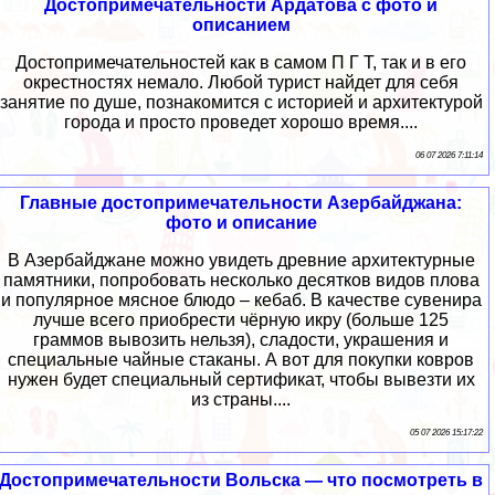
Достопримечательности Ардатова с фото и
описанием
Достопримечательностей как в самом П Г Т, так и в его
окрестностях немало. Любой турист найдет для себя
занятие по душе, познакомится с историей и архитектурой
города и просто проведет хорошо время....
06 07 2026 7:11:14
Главные достопримечательности Азербайджана:
фото и описание
В Азербайджане можно увидеть древние архитектурные
памятники, попробовать несколько десятков видов плова
и популярное мясное блюдо – кебаб. В качестве сувенира
лучше всего приобрести чёрную икру (больше 125
граммов вывозить нельзя), сладости, украшения и
специальные чайные стаканы. А вот для покупки ковров
нужен будет специальный сертификат, чтобы вывезти их
из страны....
05 07 2026 15:17:22
Достопримечательности Вольска — что посмотреть в