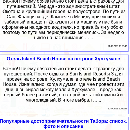
Важно! Почему обязательно стоит делать страховку для
путешествий. Мерида - это административный штат
Юкотана и крупнейший город на полуострове. По пути из
Сан- Франциско-де- Кампече в Мериду приключился
забавный инцидент. Документы на машину у нас были
оформлены на одного водителя, но права были у обоих,
поэтому по пути мы периодически менялись. За неделю
никто на нас внимания …...
11 07 2026 13:10:37
Отель Island Beach House на острове Хулхумале
Важно! Почему обязательно стоит делать страховку для
путешествий. После отдыха в Sun Island Resort я 3 дня
провёл на острове Хулхумале, в отеле Island Beach
House. Изначально, когда я думал, где мне провести эти
дни, я выбирал между Мале и Хулхумале – вроде как
первый более развитый, но второй не такой шумный и
многолюдный. В итоге выбрал …...
10 07 2026 20:34:23
Популярные достопримечательности Табора: список,
фото и описание