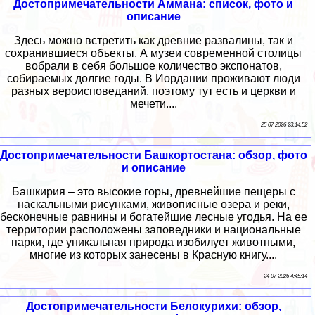
Достопримечательности Аммана: список, фото и
описание
Здесь можно встретить как древние развалины, так и
сохранившиеся объекты. А музеи современной столицы
вобрали в себя большое количество экспонатов,
собираемых долгие годы. В Иордании проживают люди
разных вероисповеданий, поэтому тут есть и церкви и
мечети....
25 07 2026 23:14:52
Достопримечательности Башкортостана: обзор, фото
и описание
Башкирия – это высокие горы, древнейшие пещеры с
наскальными рисунками, живописные озера и реки,
бесконечные равнины и богатейшие лесные угодья. На ее
территории расположены заповедники и национальные
парки, где уникальная природа изобилует животными,
многие из которых занесены в Красную книгу....
24 07 2026 4:45:14
Достопримечательности Белокурихи: обзор,