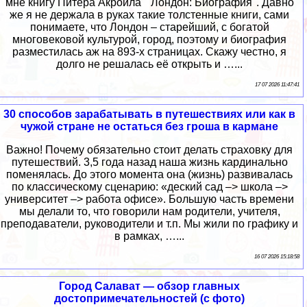
мне книгу Питера Акройла " Лондон: Биография". Давно
же я не держала в руках такие толстенные книги, сами
понимаете, что Лондон – старейший, с богатой
многовековой культурой, город, поэтому и биография
разместилась аж на 893-х страницах. Скажу честно, я
долго не решалась её открыть и …...
17 07 2026 11:47:41
30 способов зарабатывать в путешествиях или как в
чужой стране не остаться без гроша в кармане
Важно! Почему обязательно стоит делать страховку для
путешествий. 3,5 года назад наша жизнь кардинально
поменялась. До этого момента она (жизнь) развивалась
по классическому сценарию: «деский сад –> школа –>
университет –> работа офисе». Большую часть времени
мы делали то, что говорили нам родители, учителя,
преподаватели, руководители и т.п. Мы жили по графику и
в рамках, …...
16 07 2026 15:18:58
Город Салават — обзор главных
достопримечательностей (с фото)