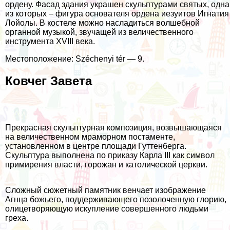
ордену. Фасад здания украшен скульптурами святых, одна
из которых – фигура основателя ордена иезуитов Игнатия
Лойолы. В костеле можно насладиться волшебной
органной музыкой, звучащей из величественного
инструмента XVIII века.
Местоположение: Széchenyi tér — 9.
Ковчег Завета
Прекрасная скульптурная композиция, возвышающаяся
на величественном мраморном постаменте,
установленном в центре площади Гуттенберга.
Скульптура выполнена по приказу Карла III как символ
примирения власти, горожан и католической церкви.
Сложный сюжетный памятник венчает изображение
Агнца божьего, поддерживающего позолоченную глорию,
олицетворяющую искупление совершенного людьми
греха.