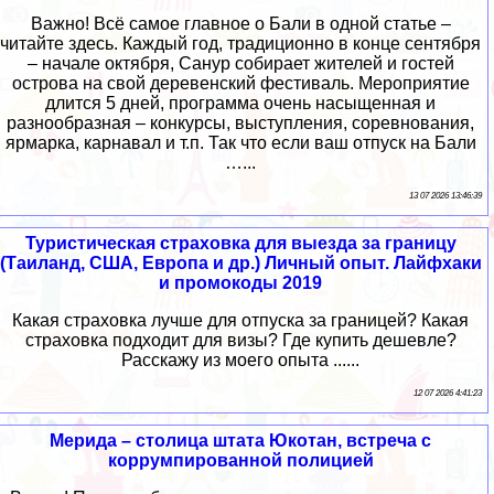
Важно! Всё самое главное о Бали в одной статье –
читайте здесь. Каждый год, традиционно в конце сентября
– начале октября, Санур собирает жителей и гостей
острова на свой деревенский фестиваль. Мероприятие
длится 5 дней, программа очень насыщенная и
разнообразная – конкурсы, выступления, соревнования,
ярмарка, карнавал и т.п. Так что если ваш отпуск на Бали
…...
13 07 2026 13:46:39
Туристическая страховка для выезда за границу
(Таиланд, США, Европа и др.) Личный опыт. Лайфхаки
и промокоды 2019
Какая страховка лучше для отпуска за границей? Какая
страховка подходит для визы? Где купить дешевле?
Расскажу из моего опыта ......
12 07 2026 4:41:23
Мерида – столица штата Юкотан, встреча с
коррумпированной полицией