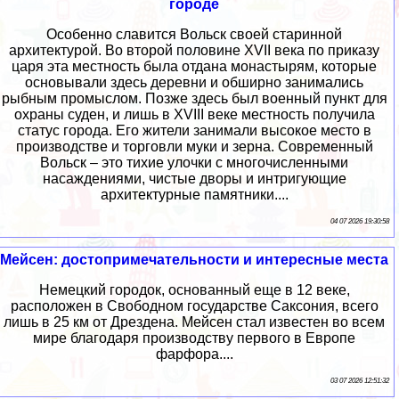
городе
Особенно славится Вольск своей старинной
архитектурой. Во второй половине XVII века по приказу
царя эта местность была отдана монастырям, которые
основывали здесь деревни и обширно занимались
рыбным промыслом. Позже здесь был военный пункт для
охраны суден, и лишь в XVIII веке местность получила
статус города. Его жители занимали высокое место в
производстве и торговли муки и зерна. Современный
Вольск – это тихие улочки с многочисленными
насаждениями, чистые дворы и интригующие
архитектурные памятники....
04 07 2026 19:30:58
Мейсен: достопримечательности и интересные места
Немецкий городок, основанный еще в 12 веке,
расположен в Свободном государстве Саксония, всего
лишь в 25 км от Дрездена. Мейсен стал известен во всем
мире благодаря производству первого в Европе
фарфора....
03 07 2026 12:51:32