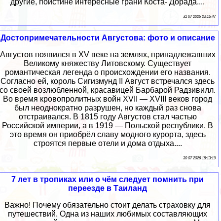
другие, поистине интересные грани Коста- Дорада....
31 07 2026 23:16:47
Достопримечательности Августова: фото и описание
Августов появился в XV веке на землях, принадлежавших
Великому княжеству Литовскому. Существует
романтическая легенда о происхождении его названия.
Согласно ей, король Сигизмунд II Август встречался здесь
со своей возлюбленной, красавицей Барбарой Радзивилл.
Во время кровопролитных войн XVII — XVIII веков город
был неоднократно разрушен, но каждый раз снова
отстраивался. В 1815 году Августов стал частью
Российской империи, а в 1919 — Польской республики. В
это время он приобрёл славу модного курорта, здесь
строятся первые отели и дома отдыха....
30 07 2026 18:13:19
7 лет в тропиках или о чём следует помнить при
переезде в Таиланд
Важно! Почему обязательно стоит делать страховку для
путешествий. Одна из наших любимых составляющих