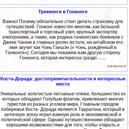
Треккинги в Гонконге
Важно! Почему обязательно стоит делать страховку для
путешествий. Гонконг известен многим, как большой
транспортный и торговый узел, крупный экспортёр
электроники, а также, как родина гонконгских боевиков с
Джеки Чаном в главных ролях (кстати, на китайском его
имя звучит как Чэнь Ганшэ́н (« Чэнь, рождённый в
Гонконге»). Сегодня мы покажем вам другую сторону
Гонконга, которая интересна граздо …...
01 08 2026 23:11:39
Коста-Дорада: достопримечательности и интересные
места
Уникальные золотистые песчаные пляжи, большинство из
которых обладают Голубым флагом, привлекают многих
туристов из разных уголков мира. Главным городом
побережья Коста- Дорада является Таррагона, который в
античную эпоху играл важную роль в экономической и
политической сфере. Однако путешественники обладают
хорошими возможностями для того, чтобы открыть и