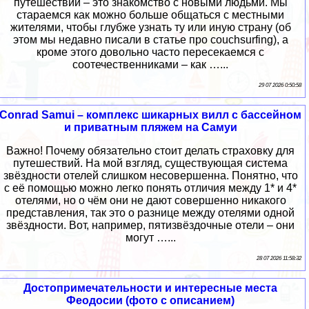
путешествий – это знакомство с новыми людьми. Мы
стараемся как можно больше общаться с местными
жителями, чтобы глубже узнать ту или иную страну (об
этом мы недавно писали в статье про couchsurfing), а
кроме этого довольно часто пересекаемся с
соотечественниками – как …...
29 07 2026 0:50:58
Conrad Samui – комплекс шикарных вилл с бассейном
и приватным пляжем на Самуи
Важно! Почему обязательно стоит делать страховку для
путешествий. На мой взгляд, существующая система
звёздности отелей слишком несовершенна. Понятно, что
с её помощью можно легко понять отличия между 1* и 4*
отелями, но о чём они не дают совершенно никакого
представления, так это о разнице между отелями одной
звёздности. Вот, например, пятизвёздочные отели – они
могут …...
28 07 2026 11:58:32
Достопримечательности и интересные места
Феодосии (фото с описанием)