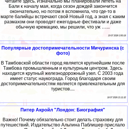
читайте здесь. Изначально мы планировали лететь на
Бали к началу мая, когда сезон дождей закончится
окончательно, но потом я вспомнила, что где-то в
марте балийцы встречают свой Новый год, а зная с каким
размахом они проводят ежегодные фестивали и даже
обычную кремацию, мы решили, что уж …...
19 07 2026 3:50:18
Популярные достопримечательности Мичуринска (с
фото)
В Тамбовской области город является крупнейшим после
Тамбова промышленным и культурным центром. Здесь
находится крупный железнодорожный узел. С 2003 года
имеет статус наукограда. Город благодаря своим
достопримечательностям является привлекательным для
туристов....
18 07 2026 21:11:32
Питер Акройл "Лондон: Биография"
Важно! Почему обязательно стоит делать страховку для
путешествий. Издательство Альпина Паблишер прислало