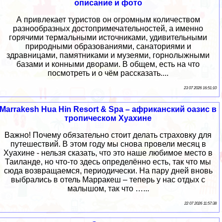
описание и фото
А привлекает туристов он огромным количеством
разнообразных достопримечательностей, а именно
горячими термальными источниками, удивительными
природными образованиями, санаториями и
здравницами, памятниками и музеями, горнолыжными
базами и конными дворами. В общем, есть на что
посмотреть и о чём рассказать....
23 07 2026 16:51:10
Marrakesh Hua Hin Resort & Spa – африканский оазис в
тропическом Хуахине
Важно! Почему обязательно стоит делать страховку для
путешествий. В этом году мы снова провели месяц в
Хуахине - нельзя сказать, что это наше любимое место в
Таиланде, но что-то здесь определённо есть, так что мы
сюда возвращаемся, периодически. На пару дней вновь
выбрались в отель Марракеш – теперь у нас отдых с
малышом, так что …...
22 07 2026 11:57:38