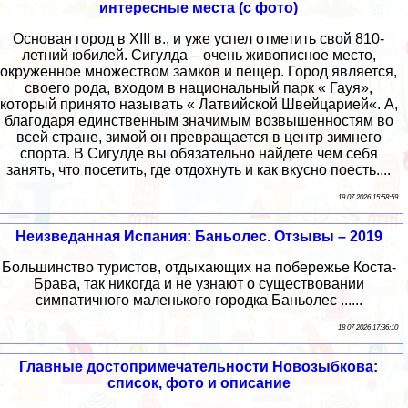
интересные места (с фото)
Основан город в XIII в., и уже успел отметить свой 810-
летний юбилей. Сигулда – очень живописное место,
окруженное множеством замков и пещер. Город является,
своего рода, входом в национальный парк « Гауя»,
который принято называть « Латвийской Швейцарией«. А,
благодаря единственным значимым возвышенностям во
всей стране, зимой он превращается в центр зимнего
спорта. В Сигулде вы обязательно найдете чем себя
занять, что посетить, где отдохнуть и как вкусно поесть....
19 07 2026 15:58:59
Неизведанная Испания: Баньолес. Отзывы – 2019
Большинство туристов, отдыхающих на побережье Коста-
Брава, так никогда и не узнают о существовании
симпатичного маленького городка Баньолес ......
18 07 2026 17:36:10
Главные достопримечательности Новозыбкова:
список, фото и описание