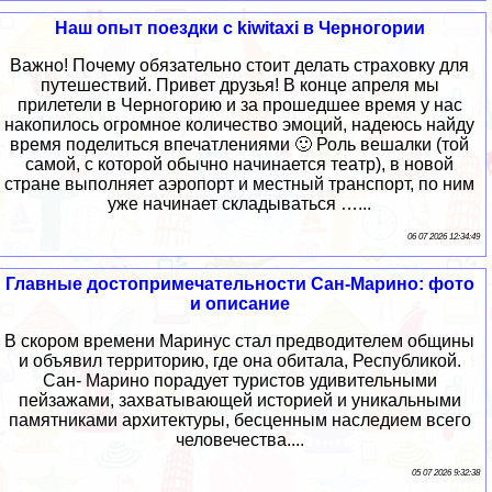
Наш опыт поездки c kiwitaxi в Черногории
Важно! Почему обязательно стоит делать страховку для
путешествий. Привет друзья! В конце апреля мы
прилетели в Черногорию и за прошедшее время у нас
накопилось огромное количество эмоций, надеюсь найду
время поделиться впечатлениями 🙂 Роль вешалки (той
самой, с которой обычно начинается театр), в новой
стране выполняет аэропорт и местный транспорт, по ним
уже начинает складываться …...
06 07 2026 12:34:49
Главные достопримечательности Сан-Марино: фото
и описание
В скором времени Маринус стал предводителем общины
и объявил территорию, где она обитала, Республикой.
Сан- Марино порадует туристов удивительными
пейзажами, захватывающей историей и уникальными
памятниками архитектуры, бесценным наследием всего
человечества....
05 07 2026 9:32:38