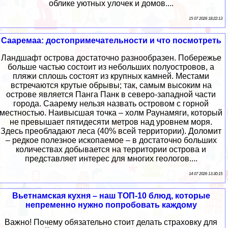
облике уютных улочек и домов....
15 07 2026 18:22:13
Сааремаа: достопримечательности и что посмотреть
Ландшафт острова достаточно разнообразен. Побережье
больше частью состоит из небольших полуостровов, а
пляжи сплошь состоят из крупных камней. Местами
встречаются крутые обрывы; так, самым высоким на
острове является Панга Панк в северо-западной части
города. Саарему нельзя назвать островом с горной
местностью. Наивысшая точка – холм Раунамяги, который
не превышает пятидесяти метров над уровнем моря.
Здесь преобладают леса (40% всей территории). Доломит
– редкое полезное ископаемое – в достаточно больших
количествах добывается на территории острова и
представляет интерес для многих геологов....
14 07 2026 13:30:15
Вьетнамская кухня – наш ТОП-10 блюд, которые
непременно нужно попробовать каждому
Важно! Почему обязательно стоит делать страховку для