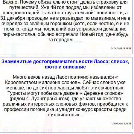
Важно! Почему обязательно стоит делать страховку для
путешествий. Уже 4й год подряд мы избавлены от
предновогодней "салатно-стругательной" повинности, а
31 декабря проводим не в разъездах по магазинам, и не в
очередях за зелёным горошком (хотя, если честно, я и не
помню, когда мы последний раз устраивали домашние
пиры-застолья, обычно встречали Новый год где-нибудь
за городом …...
24 06 2026 16:38:38
Знаменитые достопримечательности Лаоса: список,
фото и описание
Много веков назад Лаос поэтично назывался «
Королевством миллиона слонов». Сейчас слонов уже
меньше, но до сих пор лаосцы любят этих животных.
Туристы могут побывать даже в « Деревне слонов»
(рядом с Луангпрабангом), где узнают множество
различных интересных слоновых фактов, приобщатся к
профессии погонщика и увидят конкурс красоты среди
этих животных....
23 06 2026 3:23:38