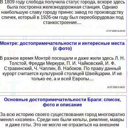
В 1809 году слобода получила статус города, вскоре здесь
была построена железнодорожная станция. Однако
наибольшую славу городу принес завод по производству
спичек, который в 1926-ом году был переоборудован под
станкостроение....
17 07 2026 11:23:15
Монтре: достопримечательности и интересные места
(с фото)
В разное время Монтрё посещали и даже жили здесь Л. Н.
Толстой, Фредди Меркури, П. И. Чайковский, И. Ф.
Стравинский, Ч. Чаплин, В. Набоков. По праву данный
курорт считается культурной столицей Швейцарии. И не
только ее, а и всей Европы....
16 07 2026 5:34:21
Основные достопримечательности Браги: список,
фото и описание
За всю историю своего существования город многократно
менял «хозяев». Среди них были кельты, римляне, мавры
и даже готы. Это не могло не отразиться на внешнем