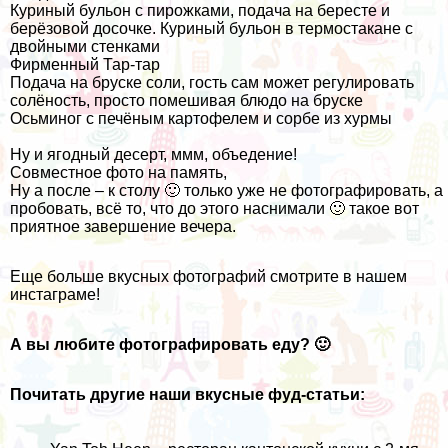
Куриный бульон с пирожками, подача на бересте и
берёзовой досочке. Куриный бульон в термостакане с
двойными стенками
Фирменный Тар-тар
Подача на бруске соли, гость сам может регулировать
солёность, просто помешивая блюдо на бруске
Осьминог c печёным картофелем и сорбе из хурмы
Ну и ягодный десерт, ммм, объедение!
Совместное фото на память,
Ну а после – к столу 🙂 только уже не фотографировать, а
пробовать, всё то, что до этого наснимали 🙂 такое вот
приятное завершение вечера.
Еще больше вкусных фотографий смотрите в
нашем
инстаграме
!
А вы любите фотографировать еду? 🙂
Почитать другие наши вкусные фуд-статьи: