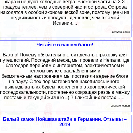
жара и не дуют холодные ветра. В южной части на 2-3
градуса теплее, чем в северной части острова. Острова
находятся в особой экономической зоне, поэтому цены на
недвижимость и продукты дешевле, чем в самой
Испании....
11 06 2026 1:33:58
Читайте в нашем блоге!
Важно! Почему обязательно стоит делать страховку для
путешествий. Последний месяц мы провели в Непале, где
благодаря перебоям с интернетом, электричеством и
теплом вкупе с раслабленным и
безмятежным настроением мы поставили ведение блога
на паузу. С тех пор материалов накопилось много,
выкладывать их будем постепенно в хронологической
последовательности, постепенно сокращая разрыв между
постами и текущей жизнью =) В ближайших постах …...
10 06 2026 20:44:44
Белый замок Нойшванштайн в Германии. Отзывы –
2019