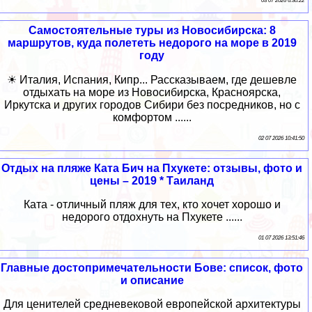
03 07 2026 6:30:22
Самостоятельные туры из Новосибирска: 8
маршрутов, куда полететь недорого на море в 2019
году
☀ Италия, Испания, Кипр... Рассказываем, где дешевле
отдыхать на море из Новосибирска, Красноярска,
Иркутска и других городов Сибири без посредников, но с
комфортом ......
02 07 2026 10:41:50
Отдых на пляже Ката Бич на Пхукете: отзывы, фото и
цены – 2019 * Таиланд
Ката - отличный пляж для тех, кто хочет хорошо и
недорого отдохнуть на Пхукете ......
01 07 2026 13:51:46
Главные достопримечательности Бове: список, фото
и описание
Для ценителей средневековой европейской архитектуры