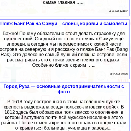
самая главная …...
01 08 2026 17:11:57
Пляж Банг Рак на Самуи – слоны, коровы и самолёты
Важно! Почему обязательно стоит делать страховку для
путешествий. Сводный пост о всех пляжах Самуи ещё
впереди, а сегодня мы переместимся с южной части
острова на северную и я расскажу о пляже Банг Рак (Bang
Rak). Это далеко не самый лучший пляж на острове, если
рассматривать его с точки зрения пляжного отдыха.
Особенно ближе к краям …...
31 07 2026 4:54:28
Город Руза — основные достопримечательности с
фото
В 1618 году построенная в этом населённом пункте
крепость выдержала осаду польско-литовских войск. В
1812 здесь был образован полк земского ополчения, в
который вступило почти всё мужское население этого
района. После отмены крепостного права в городе стали
открываться больницы, училища и заводы....