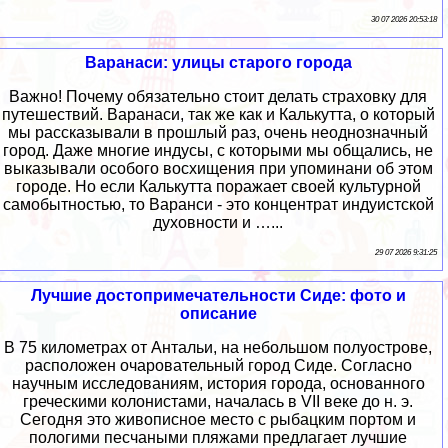
30 07 2026 20:53:18
Варанаси: улицы старого города
Важно! Почему обязательно стоит делать страховку для
путешествий. Варанаси, так же как и Калькутта, о который
мы рассказывали в прошлый раз, очень неоднозначный
город. Даже многие индусы, с которыми мы общались, не
выказывали особого восхищения при упоминани об этом
городе. Но если Калькутта поражает своей культурной
самобытностью, то Варанси - это концентрат индуистской
духовности и …...
29 07 2026 9:31:25
Лучшие достопримечательности Сиде: фото и
описание
В 75 километрах от Антальи, на небольшом полуострове,
расположен очаровательный город Сиде. Согласно
научным исследованиям, история города, основанного
греческими колонистами, началась в VII веке до н. э.
Сегодня это живописное место с рыбацким портом и
пологими песчаными пляжами предлагает лучшие