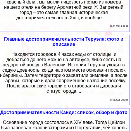
красный флаг, мы могли лицезреть прямо из номера
нашего отеля на берегу Ароматной реки 🙂 Запретный
город – это самая главная историческая
достопримечательность Хюэ, и вообще …...
28 06 2026 1:32:58
Главные достопримечательности Теруэля: фото и
описание
Находится городок в 4 часах езды от столицы, и
добраться до него можно на автобусе, либо сесть на
недорогой поезд в Валенсии. История Теруэля уходит в
седую древность, когда на этом месте основали поселок
иберийцы. Затем территорию захватили римляне, а после
– арабы, которые и дали современное название поселку.
После арагонские короли его отвоевали и даровали
статус города....
27 06 2026 3:53:35
Достопримечательности Канди: список, обзор и фото
Основание города состоялось в XIV веке. Тогда Цейлон
был завоёван колонизаторами из Португалии, чей король