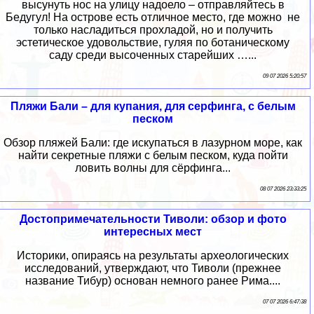
высунуть нос на улицу надоело – отправляйтесь в
Бедугул! На острове есть отличное место, где можно не
только насладиться прохладой, но и получить
эстетическое удовольствие, гуляя по ботаническому
саду среди высоченных старейших …...
09 07 2026 5:20:57
Пляжи Бали – для купания, для серфинга, с белым
песком
Обзор пляжей Бали: где искупаться в лазурном море, как
найти секретные пляжи с белым песком, куда пойти
ловить волны для сёрфинга...
08 07 2026 23:33:25
Достопримечательности Тиволи: обзор и фото
интересных мест
Историки, опираясь на результаты археологических
исследований, утверждают, что Тиволи (прежнее
название Тибур) основан немного ранее Рима....
07 07 2026 6:47:38