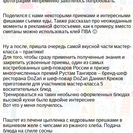
фотографии непременно захотелось попробовать.
Поделился с нами некоторыми приемами и интересными
фишками съемки еды. Также рассказал про неожиданные
моменты в рекламной фотосъемке, как к примеру, вместо
сметаны можно использовать клей ПВА 🙂
Ну а после, пришла очередь самой вкусной части мастер-
класса – практики!
Для того, чтобы сразу применить полученные знания и
закрепить усвоенные приемы, один из самых
востребованных шеф-поваров России и призер
многочисленных премий Рустам Тангиров – бренд-шеф
ресторана DoZari и шеф-повар DoZari Даниил Крюков
приготовили для участников мастер-класса 5
восхитительных блюд
Тренироваться на таких необычно оформленных блюдах
высокой кухни было вдвойне интереснее
Вот что у меня получилось.
Паштет из печени цыпленка с кедровыми орешками в
вишневом желе с чипсами из ржаного хлеба. Подача
блюда на спиле сосны