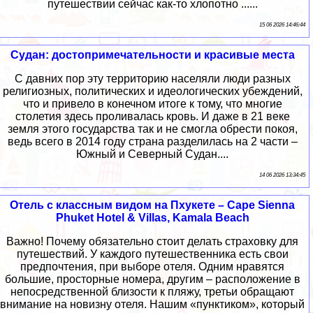
путешествии сейчас как-то хлопотно ......
15 06 2026 14:46:44
Судан: достопримечательности и красивые места
С давних пор эту территорию населяли люди разных
религиозных, политических и идеологических убеждений,
что и привело в конечном итоге к тому, что многие
столетия здесь проливалась кровь. И даже в 21 веке
земля этого государства так и не смогла обрести покоя,
ведь всего в 2014 году страна разделилась на 2 части –
Южный и Северный Судан....
14 06 2026 13:34:45
Отель с классным видом на Пхукете – Cape Sienna
Phuket Hotel & Villas, Kamala Beach
Важно! Почему обязательно стоит делать страховку для
путешествий. У каждого путешественника есть свои
предпочтения, при выборе отеля. Одним нравятся
большие, просторные номера, другим – расположение в
непосредственной близости к пляжу, третьи обращают
внимание на новизну отеля. Нашим «пунктиком», который