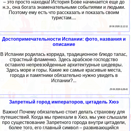
– это просто находка! История Бове начинается еще до
н.э., она богата знаменательными событиями и людьми.
Поэтому ему есть что рассказать и показать своим
туристам....
30 06 2026 11:12:11
Достопримечательности Испании: фото, названия и
описание
В Испании родилась коррида, традиционное блюдо тапас,
страстный фламенко. Здесь арабское господство
оставило непревзойденные архитектурные шедевры.
Здесь море и горы. Какие же самые красивые места,
города и памятники обязательно нужно увидеть в
Испании?...
29 06 2026 6:28:41
Запретный город императоров, цитадель Хюэ
Важно! Почему обязательно стоит делать страховку для
путешествий. Когда мы приехали в Хюэ, мы уже слышали
про существование Запретного города внутри цитадели,
более того, его главный символ – развивающийся