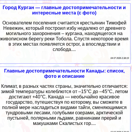
Город Курган — главные достопримечательности и
интересные места (с фото)
Основателем поселения считается крестьянин Тимофей
Невежин, который построил избу недалеко от древнего
могильного захоронения – кургана, находящегося на
живописном берегу реки Тобола. Спустя некоторое время
в этих местах появляется острог, а впоследствии и
слобода....
04 07 2026 2:38:19
Главные достопримечательности Канады: список,
фото и описание
Климат, в разных частях страны, значительно отличается:
зимой температуры колеблются от –15°C до –45°C, летом
достигают +40°C. Канада — необычайно красивое
государство, путешествуя по которому, вы сможете в
полной мере насладиться видами тайги, сменяющимися
тундровыми лесами, голубыми озерами, арктической
пустыней, полярными льдами, равнинами прерий и
макушками Скалистых гор....