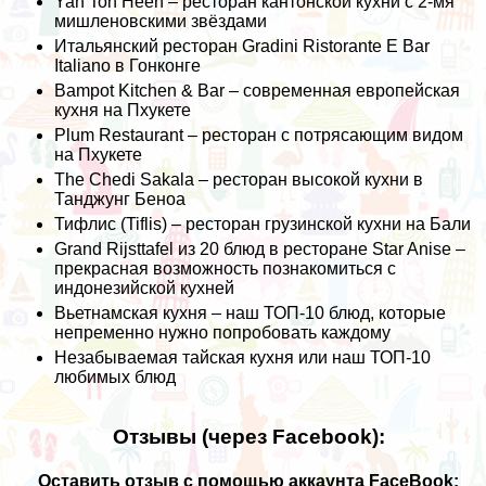
Yan Toh Heen – ресторан кантонской кухни с 2-мя
мишленовскими звёздами
Итальянский ресторан Gradini Ristorante E Bar
Italiano в Гонконге
Bampot Kitchen & Bar – современная европейская
кухня на Пхукете
Plum Restaurant – ресторан с потрясающим видом
на Пхукете
The Chedi Sakala – ресторан высокой кухни в
Танджунг Беноа
Тифлис (Tiflis) – ресторан грузинской кухни на Бали
Grand Rijsttafel из 20 блюд в ресторане Star Anise –
прекрасная возможность познакомиться с
индонезийской кухней
Вьетнамская кухня – наш ТОП-10 блюд, которые
непременно нужно попробовать каждому
Незабываемая тайская кухня или наш ТОП-10
любимых блюд
Отзывы (через Facebook):
Оставить отзыв с помощью аккаунта FaceBook: