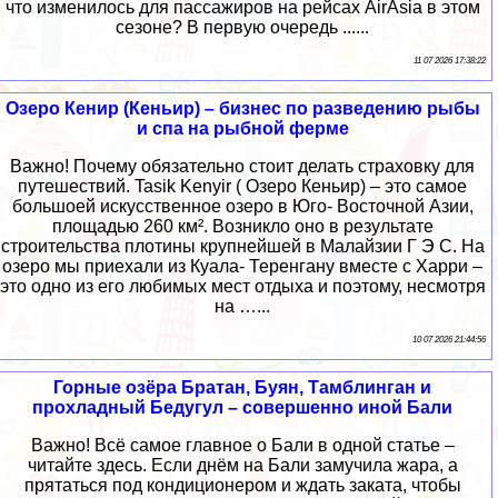
что изменилось для пассажиров на рейсах AirAsia в этом
сезоне? В первую очередь ......
11 07 2026 17:38:22
Озеро Кенир (Кеньир) – бизнес по разведению рыбы
и спа на рыбной ферме
Важно! Почему обязательно стоит делать страховку для
путешествий. Tasik Kenyir ( Озеро Кеньир) – это самое
большоей искусственное озеро в Юго- Восточной Азии,
площадью 260 км². Возникло оно в результате
строительства плотины крупнейшей в Малайзии Г Э С. На
озеро мы приехали из Куала- Теренгану вместе с Харри –
это одно из его любимых мест отдыха и поэтому, несмотря
на …...
10 07 2026 21:44:56
Горные озёра Братан, Буян, Тамблинган и
прохладный Бедугул – совершенно иной Бали
Важно! Всё самое главное о Бали в одной статье –
читайте здесь. Если днём на Бали замучила жара, а
прятаться под кондиционером и ждать заката, чтобы