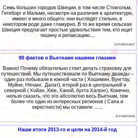
Семь больших городов Швеции, в том числе Стокгольм,
Гетеборг и Мальме, несмотря на различия в архитектуре,
имеют и много общего: они выглядят стильно, в
некотором роде даже гламурно. В то же время сельская
Швеция предлагает простые удовольствия тем, кто ищет
тишину и релаксацию....
23 07 2026 15:28:47
90 фактов о Вьетнаме нашими глазами
Важно! Почему обязательно стоит делать страховку для
путешествий. Мы путешествовали по Вьетнаму дважды –
один раз побывали в южной части ( Хошимин, Вунгтау,
Муйне, Нячанг, Далат), второй раз в центральной и
северной ( Хойан, Хюе, Ханой, бухта Халонг). Конечно,
нельзя сказать, что это абсолютно весь Вьетнам, тем
более что один из интересных регионов ( Сапа и
окрестности) мы оставили …...
22 07 2026 0:23:56
Наши итоги 2013-го и цели на 2014-й год