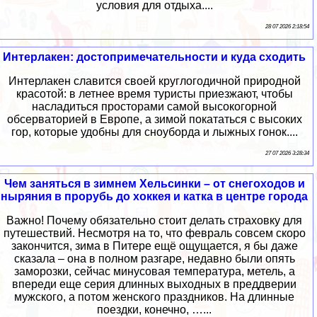
условия для отдыха....
28 07 2026 2:18:54
Интерлакен: достопримечательности и куда сходить
Интерлакен славится своей круглогодичной природной
красотой: в летнее время туристы приезжают, чтобы
насладиться просторами самой высокогорной
обсерваторией в Европе, а зимой покататься с высоких
гор, которые удобны для сноуборда и лыжных гонок....
27 07 2026 3:28:34
Чем заняться в зимнем Хельсинки – от снегоходов и
ныряния в прорубь до хоккея и катка в центре города
Важно! Почему обязательно стоит делать страховку для
путешествий. Несмотря на то, что февраль совсем скоро
закончится, зима в Питере ещё ощущается, я бы даже
сказала – она в полном разгаре, недавно были опять
заморозки, сейчас минусовая температура, метель, а
впереди еще серия длинных выходных в преддверии
мужского, а потом женского праздников. На длинные
поездки, конечно, …...