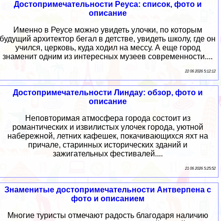
Достопримечательности Реуса: список, фото и
описание
Именно в Реусе можно увидеть улочки, по которым
будущий архитектор бегал в детстве, увидеть школу, где он
учился, церковь, куда ходил на мессу. А еще город
знаменит одним из интересных музеев современности....
22 06 2026 5:12:12
Достопримечательности Линдау: обзор, фото и
описание
Неповторимая атмосфера города состоит из
романтических и извилистых улочек города, уютной
набережной, летних кафешек, покачивающихся яхт на
причале, старинных исторических зданий и
зажигательных фестивалей....
21 06 2026 5:25:52
Знаменитые достопримечательности Антверпена с
фото и описанием
Многие туристы отмечают радость благодаря наличию