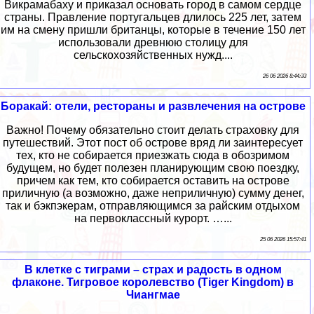
Викрамабаху и приказал основать город в самом сердце
страны. Правление португальцев длилось 225 лет, затем
им на смену пришли британцы, которые в течение 150 лет
использовали древнюю столицу для
сельскохозяйственных нужд....
26 06 2026 8:44:33
Боракай: отели, рестораны и развлечения на острове
Важно! Почему обязательно стоит делать страховку для
путешествий. Этот пост об острове вряд ли заинтересует
тех, кто не собирается приезжать сюда в обозримом
будущем, но будет полезен планирующим свою поездку,
причем как тем, кто собирается оставить на острове
приличную (а возможно, даже неприличную) сумму денег,
так и бэкпэкерам, отправляющимся за райским отдыхом
на первоклассный курорт. …...
25 06 2026 15:57:41
В клетке с тиграми – страх и радость в одном
флаконе. Тигровое королевство (Tiger Kingdom) в
Чиангмае