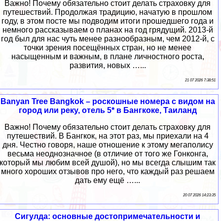
Важно! Почему обязательно стоит делать страховку для
путешествий. Продолжая традицию, начатую в прошлом
году, в этом посте мы подводим итоги прошедшего года и
немного рассказываем о планах на год грядущий. 2013-й
год был для нас чуть менее разнообразным, чем 2012-й, с
точки зрения посещённых стран, но не менее
насыщенным и важным, в плане личностного роста,
развития, новых …...
21 07 2026 7:38:51
Banyan Tree Bangkok – роскошные номера с видом на
город или реку, отель 5* в Бангкоке, Таиланд
Важно! Почему обязательно стоит делать страховку для
путешествий. В Бангкок, на этот раз, мы приехали на 4
дня. Честно говоря, наше отношение к этому мегаполису
весьма неоднозначное (в отличие от того же Гонконга,
который мы любим всей душой), но мы всегда слышим так
много хороших отзывов про него, что каждый раз решаем
дать ему ещё …...
20 07 2026 14:23:35
Сигулда: основные достопримечательности и