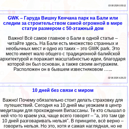
03 08 2026 0:50:11
GWK – Гаруда Вишну Кенчана парк на Бали или
следим за строительством самой огромной в мире
статуи размером с 50-этажный дом
Важно! Всё самое главное о Бали в одной статье –
читайте здесь. На Бали есть множество странных и
необычных мест и одно из таких – это GWK park. Это
место имеет мало общего с традиционной балийской
архитектурой и поражает масштабностью идеи, благодаря
которой он был основан, а также своим антуражем.
Расположен он в бывшем известняковом …...
02 08 2026 4:26:23
10 дней без связи с миром
Важно! Почему обязательно стоит делать страховку для
путешествий. Сегодня на 10 дней мы уезжаем в центр
медитации для прохождения Випассаны. Те кто слышал о
ней что-то краем уха, чаще всего говорят – "а, это там где
10 дней разговаривать нельзя". В принципе, всё верно –
говорить нельзя. Но это, хотя и самая наглядная, но не