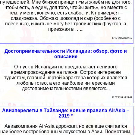
путешествий. Мне близок принцип «мы живём не для того,
чтобы есть, а едим, для того, чтобы жить», но вместе с
тем, у меня, конечно, есть слабости. К примеру, я –
сладкоежка. Обожаю шоколад и сыр (особенно с
плесенью), и жить не могу без тропических фруктов, а
приезжая в …...
13 07 2026 20:22:16
Достопримечательности Исландии: обзор, фото и
описание
Отпуск в Исландии не предполагает ленивого
времяпровождения на пляже. Остров интересен
туристам, главной чертой характера которых является
любопытство, а его наиболее интересными
достопримечательностями являются:...
12 07 2026 16:39:46
Авиаперелеты в Тайланде: новые правила AirAsia –
2019 *
Авиакомпания AirAsia дорожает, но все еще считается
наиболее востребованным лоукостом в Азии. Посмотрим,