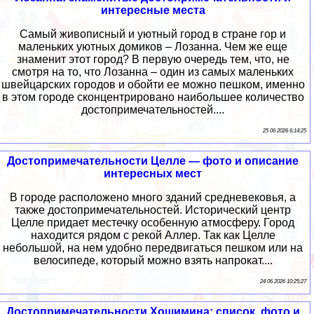
интересные места
Самый живописный и уютный город в стране гор и
маленьких уютных домиков – Лозанна. Чем же еще
знаменит этот город? В первую очередь тем, что, не
смотря на то, что Лозанна – один из самых маленьких
швейцарских городов и обойти ее можно пешком, именно
в этом городе сконцентрировано наибольшее количество
достопримечательностей....
25 06 2026 6:14:25
Достопримечательности Целле — фото и описание
интересных мест
В городе расположено много зданий средневековья, а
также достопримечательностей. Исторический центр
Целле придает местечку особенную атмосферу. Город
находится рядом с рекой Аллер. Так как Целле
небольшой, на нем удобно передвигаться пешком или на
велосипеде, который можно взять напрокат....
24 06 2026 10:25:27
Достопримечательности Хошимина: список, фото и