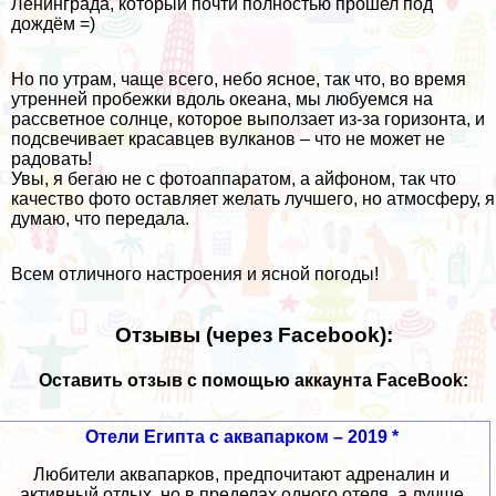
Ленинграда, который почти полностью прошел под
дождём =)
Но по утрам, чаще всего, небо ясное, так что, во время
утренней пробежки вдоль океана, мы любуемся на
рассветное солнце, которое выползает из-за горизонта, и
подсвечивает красавцев вулканов – что не может не
радовать!
Увы, я бегаю не с фотоаппаратом, а айфоном, так что
качество фото оставляет желать лучшего, но атмосферу, я
думаю, что передала.
Всем отличного настроения и ясной погоды!
Отзывы (через Facebook):
Оставить отзыв с помощью аккаунта FaceBook:
Отели Египта с аквапарком – 2019 *
Любители аквапарков, предпочитают адреналин и
активный отдых, но в пределах одного отеля, а лучше