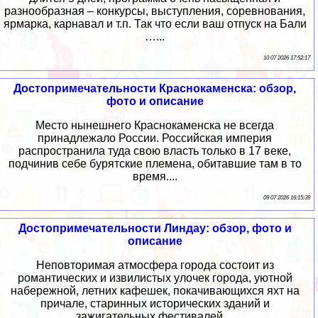
разнообразная – конкурсы, выступления, соревнования,
ярмарка, карнавал и т.п. Так что если ваш отпуск на Бали
…...
10 07 2026 17:52:17
Достопримечательности Краснокаменска: обзор,
фото и описание
Место нынешнего Краснокаменска не всегда
принадлежало России. Российская империя
распространила туда свою власть только в 17 веке,
подчинив себе бурятские племена, обитавшие там в то
время....
09 07 2026 16:15:39
Достопримечательности Линдау: обзор, фото и
описание
Неповторимая атмосфера города состоит из
романтических и извилистых улочек города, уютной
набережной, летних кафешек, покачивающихся яхт на
причале, старинных исторических зданий и
зажигательных фестивалей....