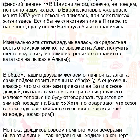
финский шенген 🙂 В Шамони летом, конечно, не поедем,
но полно и других мест в Европе, которые уже вовсю
манят, ЮВА уже несколько приелась, при всех плюсах
жизни здесь. Если бы не слякотная зима в Питере, то
наверное, сразу после Бали туда бы и отправились.
Изначально эта статья задумывалась, как радостная
весть о том, как можно, не выезжая из Азии, получить
шенгенскую визу, и прямо из тропиков отправиться
кататься на лыжах в Альпы))
В общем, нашим друзьям желаем отличной каталки, а
сами пойдем ловить волны на сёрфе 🙂 А еще очень
классно, что мы все-таки приехали на Бали в сезон
дождей, оказалось, что не так страшен черт как его
малюют, теперь я не буду отговаривать туристов от
зимней поездки на Бали 🙂 Хотя, поговаривают, что сезон
в этом году задерживается и основные дожди ещё
впереди, посмотрим))
Но пока, дождиков совсем немного, хотя вечерами
бывают и ливни – так, недавно мы ходили на концерт