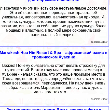
И всё-таки у Киргизии есть своё неотъемлемое достояние.
Это её естественная первозданная красота, её
уникальная, неповторимая, величественная природа. И,
конечно, культура, которая, пройдя тысячелетний путь в
развитии, испытав на себе влияние других культур, более
мощных и властных, в полной мере сохранила свой
национальный колорит....
01 08 2026 13:12:10
Marrakesh Hua Hin Resort & Spa – африканский оазис в
тропическом Хуахине
Важно! Почему обязательно стоит делать страховку для
путешествий. В этом году мы снова провели месяц в
Хуахине - нельзя сказать, что это наше любимое место в
Таиланде, но что-то здесь определённо есть, так что мы
сюда возвращаемся, периодически. На пару дней вновь
выбрались в отель Марракеш – теперь у нас отдых с
малышом, так что …...
31 07 2026 12:10:36
Достопримечательности Ялты: список и фото с