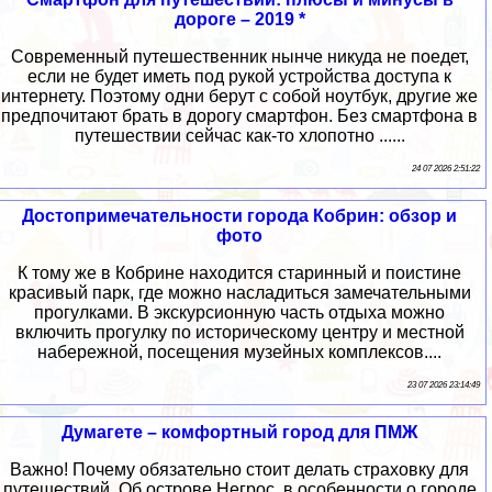
дороге – 2019 *
Современный путешественник нынче никуда не поедет,
если не будет иметь под рукой устройства доступа к
интернету. Поэтому одни берут с собой ноутбук, другие же
предпочитают брать в дорогу смартфон. Без смартфона в
путешествии сейчас как-то хлопотно ......
24 07 2026 2:51:22
Достопримечательности города Кобрин: обзор и
фото
К тому же в Кобрине находится старинный и поистине
красивый парк, где можно насладиться замечательными
прогулками. В экскурсионную часть отдыха можно
включить прогулку по историческому центру и местной
набережной, посещения музейных комплексов....
23 07 2026 23:14:49
Думагете – комфортный город для ПМЖ
Важно! Почему обязательно стоит делать страховку для
путешествий. Об острове Негрос, в особенности о городе