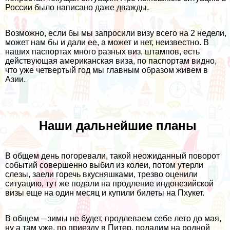
России было написано даже дважды.
Возможно, если бы мы запросили визу всего на 2 недели,
может нам бы и дали ее, а может и нет, неизвестно. В
наших паспортах много разных виз, штампов, есть
действующая американская виза, по паспортам видно,
что уже четвертый год мы главным образом живем в
Азии.
Наши дальнейшие планы
В общем день погоревали, такой неожиданный поворот
событий совершенно выбил из колеи, потом утерли
слезы, заели горечь вкусняшками, трезво оценили
ситуацию, тут же подали на продление индонезийской
визы еще на один месяц и купили билеты на Пхукет.
В общем – зимы не будет, продлеваем себе лето до мая,
ну а там уже, по приезду в Питер, подадим на родной