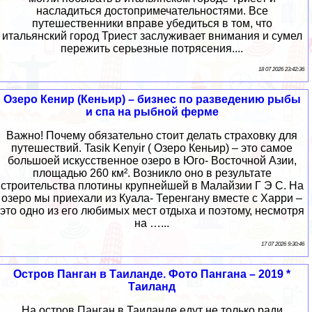
насладиться достопримечательностями. Все
путешественники вправе убедиться в том, что
итальянский город Триест заслуживает внимания и сумел
пережить серьезные потрясения....
18 07 2026 23:42:36
Озеро Кенир (Кеньир) – бизнес по разведению рыбы
и спа на рыбной ферме
Важно! Почему обязательно стоит делать страховку для
путешествий. Tasik Kenyir ( Озеро Кеньир) – это самое
большоей искусственное озеро в Юго- Восточной Азии,
площадью 260 км². Возникло оно в результате
строительства плотины крупнейшей в Малайзии Г Э С. На
озеро мы приехали из Куала- Теренгану вместе с Харри –
это одно из его любимых мест отдыха и поэтому, несмотря
на …...
17 07 2026 9:30:46
Остров Панган в Таиланде. Фото Пангана – 2019 *
Таиланд
На остров Панган в Таиланде едут не только ради