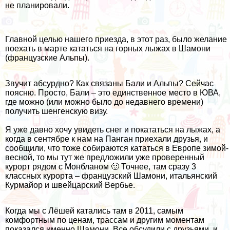
не планировали.
Главной целью нашего приезда, в этот раз, было желание
поехать в марте кататься на горных лыжах в Шамони
(французские Альпы).
Звучит абсурдно? Как связаны Бали и Альпы? Сейчас
поясню. Просто, Бали – это единственное место в ЮВА,
где можно (или можно было до недавнего времени)
получить шенгенскую визу.
Я уже давно хочу увидеть снег и покататься на лыжах, а
когда в сентябре
к нам на Панган приехали друзья
, и
сообщили, что тоже собираются кататься в Европе зимой-
весной, то мы тут же предложили уже проверенный
курорт рядом с Монбланом 🙂 Точнее, там сразу 3
классных курорта – французский Шамони, итальянский
Курмайор и швейцарский Вербье.
Когда мы с Лёшей катались там в 2011
, самым
комфортным по ценам, трассам и другим моментам
показался именно Шамони. Все обсудили с друзьями, и