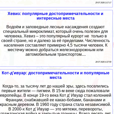
29 07 2026 3:17:17
Хевиз: популярные достопримечательности и
интересные места
Водоём и заповедные лесные насаждения создают
специальный микроклимат, который очень полезен для
человека. Хевиз – это популярный курорт не только в
своей стране, но и далеко за её пределами. Численность
населения составляет примерно 4,5 тысячи человек. К
местечку можно добраться железнодорожным или
автомобильным транспортом....
28 07 2026 4:37:59
Кот-д'ивуар: достопримечательности и популярные
места
Когда-то, за тысячу лет до нашей эры, здесь поселились
первые жители ― пигмеи. В 15-м веке сюда пожаловали
европейцы. В конце 19-го века Кот д’ Ивуар стал колонией
Франции, снабжавшей ее какао-бобами, бананами и
красным деревом. В 1960 году страна стала независимой.
В 2000-х Кот д’ Ивуар ― это мятежи, перевороты,
гражданская война и закрытые границы. Всего десять лет