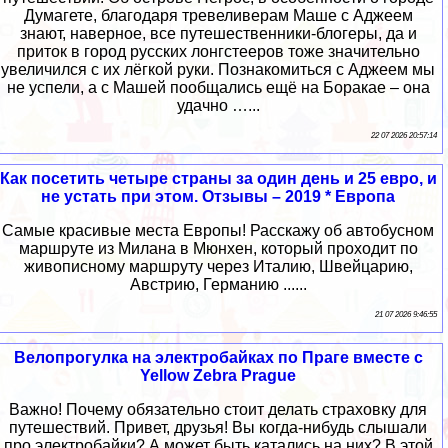
Думагете, благодаря тревеливерам Маше с Аджеем
знают, наверное, все путешественники-блогеры, да и
приток в город русских лонгстееров тоже значительно
увеличился с их лёгкой руки. Познакомиться с Аджеем мы
не успели, а с Машей пообщались ещё на Боракае – она
удачно …...
22 07 2026 20:57:14
Как посетить четыре страны за один день и 25 евро, и
не устать при этом. Отзывы – 2019 * Европа
Самые красивые места Европы! Расскажу об автобусном
маршруте из Милана в Мюнхен, который проходит по
живописному маршруту через Италию, Швейцарию,
Австрию, Германию ......
21 07 2026 9:46:55
Велопрогулка на электробайках по Праге вместе с
Yellow Zebra Prague
Важно! Почему обязательно стоит делать страховку для
путешествий. Привет, друзья! Вы когда-нибудь слышали
про электробайки? А может быть катались на них? В этой