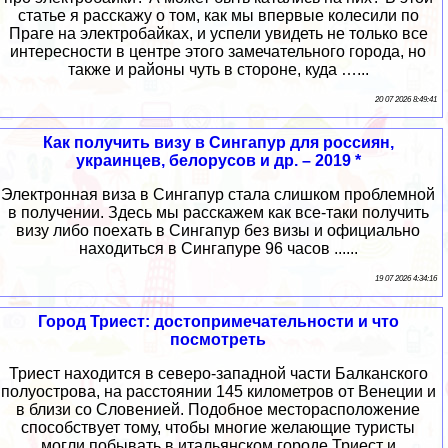
статье я расскажу о том, как мы впервые колесили по
Праге на электробайках, и успели увидеть не только все
интересности в центре этого замечательного города, но
также и районы чуть в стороне, куда …...
20 07 2026 8:49:41
Как получить визу в Сингапур для россиян,
украинцев, белорусов и др. – 2019 *
Электронная виза в Сингапур стала слишком проблемной
в получении. Здесь мы расскажем как все-таки получить
визу либо поехать в Сингапур без визы и официально
находиться в Сингапуре 96 часов ......
19 07 2026 4:34:16
Город Триест: достопримечательности и что
посмотреть
Триест находится в северо-западной части Балканского
полуострова, на расстоянии 145 километров от Венеции и
в близи со Словенией. Подобное месторасположение
способствует тому, чтобы многие желающие туристы
могли побывать в итальянском городе Триест и