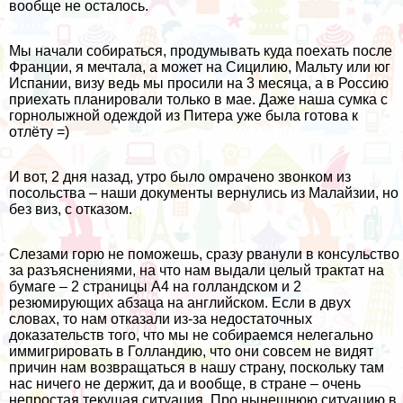
вообще не осталось.
Мы начали собираться, продумывать куда поехать после
Франции, я мечтала, а может на Сицилию, Мальту или юг
Испании, визу ведь мы просили на 3 месяца, а в Россию
приехать планировали только в мае. Даже наша сумка с
горнолыжной одеждой из Питера уже была готова к
отлёту =)
И вот, 2 дня назад, утро было омрачено звонком из
посольства – наши документы вернулись из Малайзии, но
без виз, с отказом.
Слезами горю не поможешь, сразу рванули в консульство
за разъяснениями, на что нам выдали целый трактат на
бумаге – 2 страницы А4 на голландском и 2
резюмирующих абзаца на английском. Если в двух
словах, то нам отказали из-за недостаточных
доказательств того, что мы не собираемся нелегально
иммигрировать в Голландию, что они совсем не видят
причин нам возвращаться в нашу страну, поскольку там
нас ничего не держит, да и вообще, в стране – очень
непростая текущая ситуация. Про нынешнюю ситуацию в