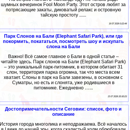
шумных вечеринок Fool Moon Party. Этот остров любят за
потрясающие закаты, диковатый релакс и островную
тайскую простоту ......
16 07 2026 0:22:44
Парк Слонов на Бали (Elephant Safari Park), или где
покормить, покататься, посмотреть шоу и искупать
слона на Бали
Важно! Всё самое главное о Бали в одной статье –
читайте здесь. Парк слонов на Бали (Elephant Safari Park)
– это уникальный парк-питомник, в котором обитает 31
слон, территория парка огромна, так что места всем
хватает. Слоны в парк на Бали завезены, в основном с
Суматры, но есть и слонята, уже родившиеся в
питомнике. Ежедневно …...
15 07 2026 20:30:23
Достопримечательности Сеговии: список, фото и
описание
История города многолика и неподражаема. Всё началось
в I веке до нашей эры, когда скалистый холм облюбовали