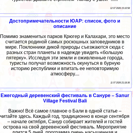
12 07 2026 15:10:58
Достопримечательности ЮАР: список, фото и
описание
Помимо знаменитых парков Крюгер и Калахари, это место
считается родиной самых роскошных заповедников в
мире. Поклонники дикой природы съезжаются сюда с
разных стран планеты в надежде увидеть «большую
пятерку». Исследуя эти земли и оживленные города,
туристы получат возможность окунуться в бурную
историю республики и впитать ее неповторимую
атмосферу....
11 07 2026 21:18:36
Ежегодный деревенский фестиваль в Сануре – Sanur
Village Festival Bali
Важно! Всё самое главное о Бали в одной статье –
читайте здесь. Каждый год, традиционно в конце сентября
– начале октября, Санур собирает жителей и гостей
острова на свой деревенский фестиваль. Мероприятие
длится 5 дней, программа очень насыщенная и