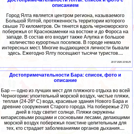
описанием
Город Ялта является центром региона, называемого
Большой Ялтой, протяженность территории которого
свыше 70 километров. Он тянется вдоль черноморского
побережья от Краснокаменки на востоке и до Фороса на
западе. В состав его входит также Алупка и большое
количество курортных поселков. В городе немало
интересных мест. Многие выдающиеся личности бывали
здесь. Ежегодно Ялту посещают тысячи туристов....
30 07 2026 10:56:25
Достопримечательности Бара: список, фото и
описание
Бар — одно из лучших мест для пляжного отдыха во всей
Черногории: упоительный морской воздух, чистые пляжи,
теплая (24-26º С) вода, красивые здания Нового Бара и
древние сооружения Старого города. На побережье 270
дней в году светит солнце. Пляжи окружены
кипарисовыми рощами и сосновыми лесами, делающими
морской воздух побережья поистине целительным для
тех, кто страдает заболеваниями органов дыхания....