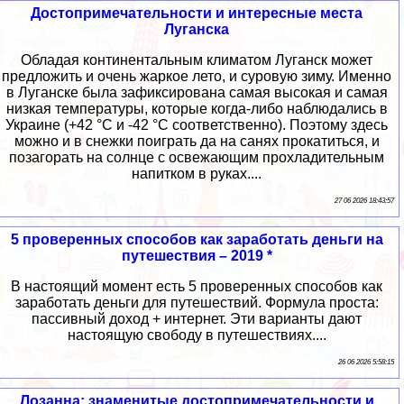
Достопримечательности и интересные места
Луганска
Обладая континентальным климатом Луганск может
предложить и очень жаркое лето, и суровую зиму. Именно
в Луганске была зафиксирована самая высокая и самая
низкая температуры, которые когда-либо наблюдались в
Украине (+42 °C и -42 °C соответственно). Поэтому здесь
можно и в снежки поиграть да на санях прокатиться, и
позагорать на солнце с освежающим прохладительным
напитком в руках....
27 06 2026 18:43:57
5 проверенных способов как заработать деньги на
путешествия – 2019 *
В настоящий момент есть 5 проверенных способов как
заработать деньги для путешествий. Формула проста:
пассивный доход + интернет. Эти варианты дают
настоящую свободу в путешествиях....
26 06 2026 5:58:15
Лозанна: знаменитые достопримечательности и