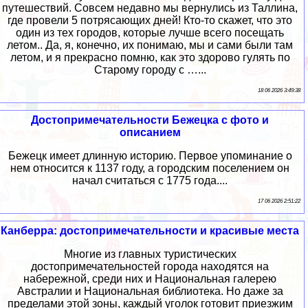
путешествий. Совсем недавно мы вернулись из Таллина,
где провели 5 потрясающих дней! Кто-то скажет, что это
один из тех городов, которые лучше всего посещать
летом.. Да, я, конечно, их понимаю, мы и сами были там
летом, и я прекрасно помню, как это здорово гулять по
Старому городу с …...
18 06 2026 3:49:38
Достопримечательности Бежецка с фото и
описанием
Бежецк имеет длинную историю. Первое упоминание о
нем относится к 1137 году, а городским поселением он
начал считаться с 1775 года....
17 06 2026 2:51:22
Канберра: достопримечательности и красивые места
Многие из главных туристических
достопримечательностей города находятся на
набережной, среди них и Национальная галерею
Австралии и Национальная библиотека. Но даже за
пределами этой зоны, каждый уголок готовит приезжим