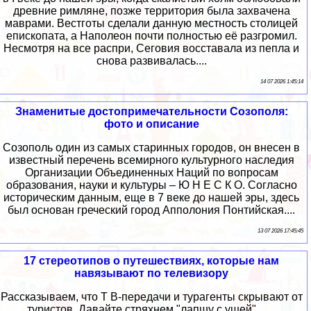
древние римляне, позже территория была захвачена
маврами. Вестготы сделали данную местность столицей
епископата, а Наполеон почти полностью её разгромил.
Несмотря на все распри, Сеговия восставала из пепла и
снова развивалась....
14 07 2026 1:45:14
Знаменитые достопримечательности Созополя:
фото и описание
Созополь один из самых старинных городов, он внесен в
известный перечень всемирного культурного наследия
Организации Объединенных Наций по вопросам
образования, науки и культуры – Ю Н Е С К О. Согласно
историческим данным, еще в 7 веке до нашей эры, здесь
был основан греческий город Апполония Понтийская....
13 07 2026 17:45:45
17 стереотипов о путешествиях, которые нам
навязывают по телевизору
Рассказываем, что Т В-передачи и турагенты скрывают от
туристов. Давайте стряхнем "лапшу с ушей" ......