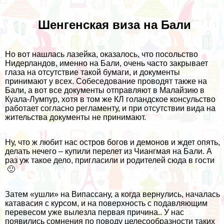
Шенгенская виза на Бали
Но вот нашлась лазейка, оказалось, что посольство
Нидерландов, именно на Бали, очень часто закрывает
глаза на отсутствие такой бумаги, и документы
принимают у всех. Собеседование проводят также на
Бали, а вот все документы отправляют
в Малайзию
в
Куала-Лумпур, хотя в том же КЛ голандское консульство
работает согласно регламенту, и при отсутствии вида на
жительства документы не принимают.
Ну, что ж любит нас остров богов и демонов и ждет опять,
делать нечего – купили перелет из
Чиангмая
на Бали. А
раз уж такое дело, пригласили и родителей сюда в гости
🙂
Затем
«ушли» на Випассану
, а когда вернулись, началась
катавасия с курсом, и на поверхность с подавляющим
перевесом уже вылезла первая причина.. У нас
появились сомнения по поводу целесообразности таких