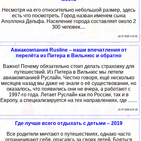
Несмотря на его относительно небольшой размер, здесь
есть что посмотреть. Город назван именем сына
Аполлона Дельфа. Население города составляет около 2
300 человек....
02 07 2026 3:37:41
Авиакомпания Rusline – наши впечатления от
перелёта из Питера в Вильнюс и обратно
Важно! Почему обязательно стоит делать страховку для
путешествий. Из Питера в Вильнюс мы летели
авиакомпанией Руслайн. Честно говоря, ещё несколько
месяцев назад мы даже не знали о её существовании, но
оказалось, что появились они не вчера, а работают с
1997-го года. Летает Руслайн как по России, так и в
Европу, а специализируется на тех направлениях, где …...
01 07 2026 8:37:30
Где лучше всего отдыхать с детьми – 2019
Все родители мечтают о путешествиях, однако часто
ограничивают себя, опасаясь за своих детей. Бояться