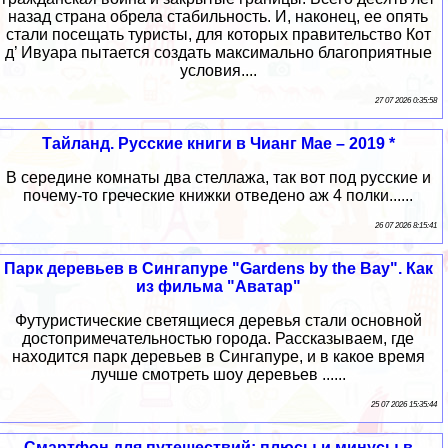
назад страна обрела стабильность. И, наконец, ее опять
стали посещать туристы, для которых правительство Кот
д’ Ивуара пытается создать максимально благоприятные
условия....
27 07 2026 0:35:58
Тайланд. Русские книги в Чианг Мае – 2019 *
В середине комнаты два стеллажа, так вот под русские и
почему-то греческие книжки отведено аж 4 полки......
26 07 2026 8:15:41
Парк деревьев в Сингапуре "Gardens by the Bay". Как
из фильма "Аватар"
Футуристические светящиеся деревья стали основной
достопримечательностью города. Рассказываем, где
находится парк деревьев в Сингапуре, и в какое время
лучше смотреть шоу деревьев ......
25 07 2026 15:35:44
Смартфон для путешествий: плюсы и минусы в