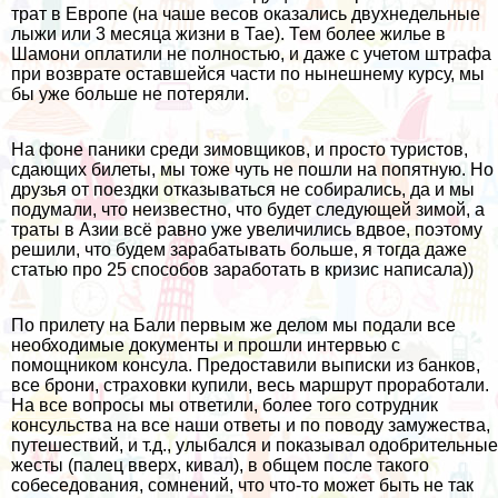
трат в Европе (на чаше весов оказались двухнедельные
лыжи или 3 месяца жизни в Тае). Тем более жилье в
Шамони оплатили не полностью, и даже с учетом штрафа
при возврате оставшейся части по нынешнему курсу, мы
бы уже больше не потеряли.
На фоне паники среди зимовщиков, и просто туристов,
сдающих билеты, мы тоже чуть не пошли на попятную. Но
друзья от поездки отказываться не собирались, да и мы
подумали, что неизвестно, что будет следующей зимой, а
траты в Азии всё равно уже увеличились вдвое, поэтому
решили, что будем зарабатывать больше, я тогда даже
статью про
25 способов заработать в кризис
написала))
По прилету на Бали первым же делом мы подали все
необходимые документы и прошли интервью с
помощником консула. Предоставили выписки из банков,
все брони,
страховки купили
, весь маршрут проработали.
На все вопросы мы ответили, более того сотрудник
консульства на все наши ответы и по поводу замужества,
путешествий, и т.д., улыбался и показывал одобрительные
жесты (палец вверх, кивал), в общем после такого
собеседования, сомнений, что что-то может быть не так