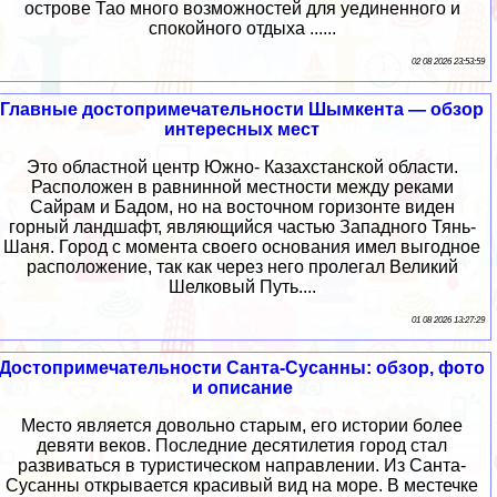
острове Тао много возможностей для уединенного и
спокойного отдыха ......
02 08 2026 23:53:59
Главные достопримечательности Шымкента — обзор
интересных мест
Это областной центр Южно- Казахстанской области.
Расположен в равнинной местности между реками
Сайрам и Бадом, но на восточном горизонте виден
горный ландшафт, являющийся частью Западного Тянь-
Шаня. Город с момента своего основания имел выгодное
расположение, так как через него пролегал Великий
Шелковый Путь....
01 08 2026 13:27:29
Достопримечательности Санта-Сусанны: обзор, фото
и описание
Место является довольно старым, его истории более
девяти веков. Последние десятилетия город стал
развиваться в туристическом направлении. Из Санта-
Сусанны открывается красивый вид на море. В местечке