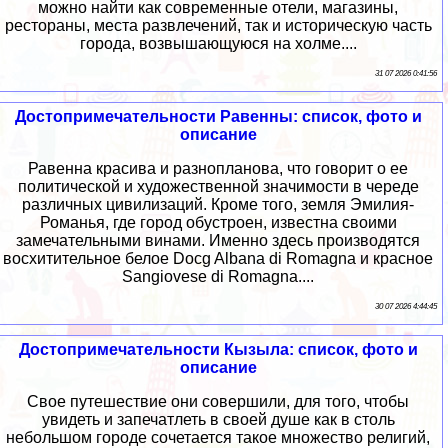
можно найти как современные отели, магазины,
рестораны, места развлечений, так и историческую часть
города, возвышающуюся на холме....
31 07 2026 0:41:56
Достопримечательности Равенны: список, фото и
описание
Равенна красива и разнопланова, что говорит о ее
политической и художественной значимости в череде
различных цивилизаций. Кроме того, земля Эмилия-
Романья, где город обустроен, известна своими
замечательными винами. Именно здесь производятся
восхитительное белое Docg Albana di Romagna и красное
Sangiovese di Romagna....
30 07 2026 4:44:45
Достопримечательности Кызыла: список, фото и
описание
Свое путешествие они совершили, для того, чтобы
увидеть и запечатлеть в своей душе как в столь
небольшом городе сочетается такое множество религий,