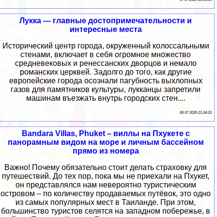
Лукка — главные достопримечательности и
интересные места
Исторический центр города, окруженный колоссальными
стенами, включает в себя огромное множество
средневековых и ренессанских дворцов и немало
романских церквей. Задолго до того, как другие
европейские города осознали пагубность выхлопных
газов для памятников культуры, лукканцы запретили
машинам въезжать внутрь городских стен....
06 07 2026 21:34:23
Bandara Villas, Phuket – виллы на Пхукете с
панорамным видом на море и личным бассейном
прямо из номера
Важно! Почему обязательно стоит делать страховку для
путешествий. До тех пор, пока мы не приехали на Пхукет,
он представлялся нам невероятно туристическим
островом – по количеству продаваемых путёвок, это одно
из самых популярных мест в Таиланде. При этом,
большинство туристов селятся на западном побережье, в