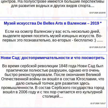
центров. На полуострове имеются большие перспективы
для развития водных и других видов спорта....
03 07 2026 18:30:55
Музей искусства De Belles Arts в Валенсии – 2019 *
Если на осмотр Валенсии у вас есть несколько дней,
выделите время посетить музей изящных искусств. Во-
первых это познавательно, во-вторых - бесплатно :) ......
02 07 2026 21:27:35
Нови Сад: достопримечательности и что посмотреть
Во время сербской революции 1848 года Нови Сад был
практически полностью разрушен, однако его очень
быстро реконструировали. После окончания Великой
Отечественной войны он вошёл в состав Югославии, что
дало сильный толчок для развития здесь
промышленности. В состав Сербского государства город
вошёл в 2006 году и с тех пор считается его культурной
столицей....
01 07 2026 7:10:17