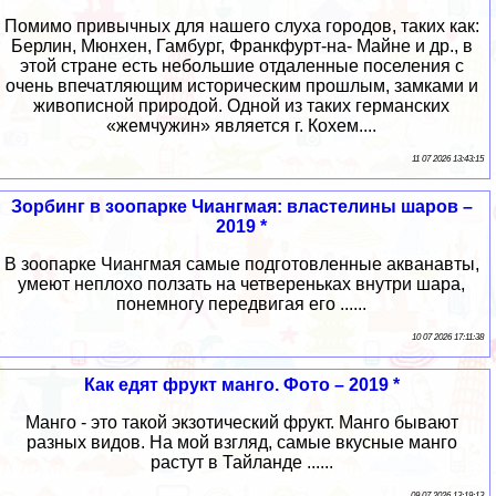
Помимо привычных для нашего слуха городов, таких как:
Берлин, Мюнхен, Гамбург, Франкфурт-на- Майне и др., в
этой стране есть небольшие отдаленные поселения с
очень впечатляющим историческим прошлым, замками и
живописной природой. Одной из таких германских
«жемчужин» является г. Кохем....
11 07 2026 13:43:15
Зорбинг в зоопарке Чиангмая: властелины шаров –
2019 *
В зоопарке Чиангмая самые подготовленные акванавты,
умеют неплохо ползать на четвереньках внутри шара,
понемногу передвигая его ......
10 07 2026 17:11:38
Как едят фрукт манго. Фото – 2019 *
Манго - это такой экзотический фрукт. Манго бывают
разных видов. На мой взгляд, самые вкусные манго
растут в Тайланде ......
09 07 2026 13:19:13