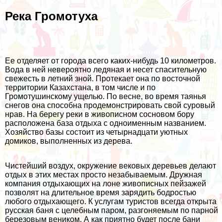
Река Громотуха
Ее отделяет от города всего каких-нибудь 10 километров.
Вода в ней невероятно ледяная и несет спасительную
свежесть в летний зной. Протекает она по восточной
территории Казахстана, в том числе и по
Громотушинскому ущелью. По весне, во время таянья
снегов она способна продемонстрировать свой суровый
нрав. На берегу реки в живописном сосновом бору
расположена база отдыха с одноименным названием.
Хозяйство базы состоит из четырнадцати уютных
домиков, выполненных из дерева.
Чистейший воздух, окружение вековых деревьев делают
отдых в этих местах просто незабываемым. Дружная
компания отдыхающих на лоне живописных пейзажей
позволят на длительное время зарядить бодростью
любого отдыхающего. К услугам туристов всегда открыта
русская баня с целебным паром, разгоняемым по парной
березовым веником. А как приятно будет после бани