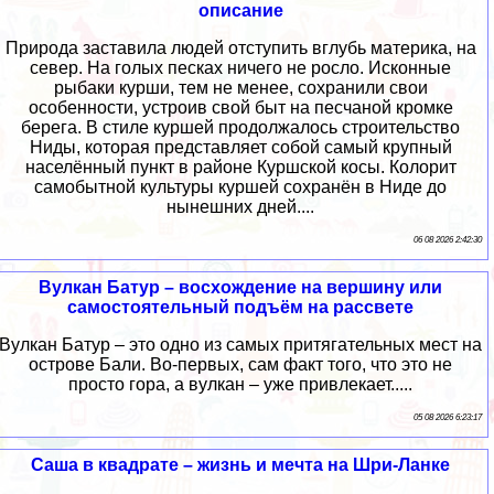
описание
Природа заставила людей отступить вглубь материка, на
север. На голых песках ничего не росло. Исконные
рыбаки курши, тем не менее, сохранили свои
особенности, устроив свой быт на песчаной кромке
берега. В стиле куршей продолжалось строительство
Ниды, которая представляет собой самый крупный
населённый пункт в районе Куршской косы. Колорит
самобытной культуры куршей сохранён в Ниде до
нынешних дней....
06 08 2026 2:42:30
Вулкан Батур – восхождение на вершину или
самостоятельный подъём на рассвете
Вулкан Батур – это одно из самых притягательных мест на
острове Бали. Во-первых, сам факт того, что это не
просто гора, а вулкан – уже привлекает.....
05 08 2026 6:23:17
Саша в квадрате – жизнь и мечта на Шри-Ланке