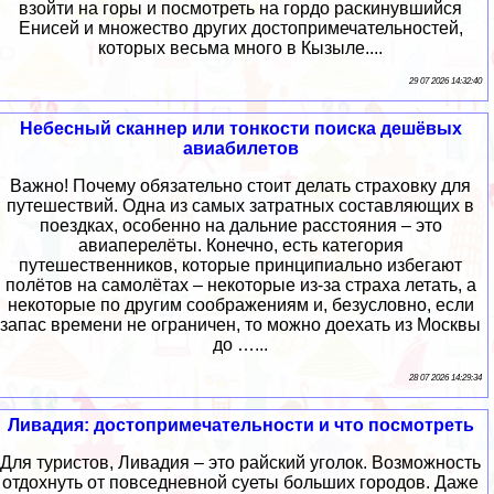
взойти на горы и посмотреть на гордо раскинувшийся
Енисей и множество других достопримечательностей,
которых весьма много в Кызыле....
29 07 2026 14:32:40
Небесный сканнер или тонкости поиска дешёвых
авиабилетов
Важно! Почему обязательно стоит делать страховку для
путешествий. Одна из самых затратных составляющих в
поездках, особенно на дальние расстояния – это
авиаперелёты. Конечно, есть категория
путешественников, которые принципиально избегают
полётов на самолётах – некоторые из-за страха летать, а
некоторые по другим соображениям и, безусловно, если
запас времени не ограничен, то можно доехать из Москвы
до …...
28 07 2026 14:29:34
Ливадия: достопримечательности и что посмотреть
Для туристов, Ливадия – это райский уголок. Возможность
отдохнуть от повседневной суеты больших городов. Даже