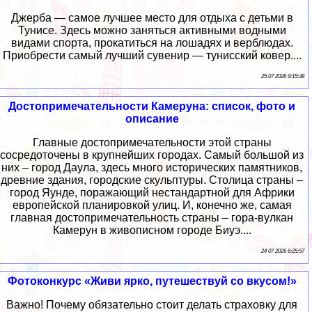
Джерба — самое лучшее место для отдыха с детьми в
Тунисе. Здесь можно заняться активными водными
видами спорта, прокатиться на лошадях и верблюдах.
Приобрести самый лучший сувенир — тунисский ковер....
25 07 2026 9:15:38
Достопримечательности Камеруна: список, фото и
описание
Главные достопримечательности этой страны
сосредоточены в крупнейших городах. Самый большой из
них – город Даула, здесь много исторических памятников,
древние здания, городские скульптуры. Столица страны –
город Яунде, поражающий нестандартной для Африки
европейской планировкой улиц. И, конечно же, самая
главная достопримечательность страны – гора-вулкан
Камерун в живописном городе Биуэ....
24 07 2026 6:25:57
Фотоконкурс «Живи ярко, путешествуй со вкусом!»
Важно! Почему обязательно стоит делать страховку для