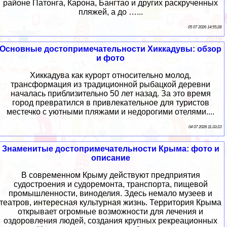
районе Патонга, Карона, Бангтао и других раскрученных
пляжей, а до …...
05 07 2026 14:55:28
Основные достопримечательности Хиккадувы: обзор
и фото
Хиккадува как курорт относительно молод,
трансформация из традиционной рыбацкой деревни
началась приблизительно 50 лет назад. За это время
город превратился в привлекательное для туристов
местечко с уютными пляжами и недорогими отелями....
04 07 2026 11:33:23
Знаменитые достопримечательности Крыма: фото и
описание
В современном Крыму действуют предприятия
судостроения и судоремонта, транспорта, пищевой
промышленности, виноделия. Здесь немало музеев и
театров, интересная культурная жизнь. Территория Крыма
открывает огромные возможности для лечения и
оздоровления людей, создания крупных рекреационных