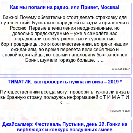
Как мы попали на радио, или Привет, Москва!
Важно! Почему обязательно стоит делать страховку для
путешествий. Буквально пару дней назад мы прилетели в
Россию! Первые впечатления неоднозначные, но
довольно предсказуемые – уже в самолёте нас
порадовали своей угрюмостью и суровостью
бортпроводницы, хотя соотечественники, вопреки нашим
ожиданиям, во время перелёта вели себя тихо и
спокойно; китайцы, которыми наполовину был заполнен
Боинг, шумели гораздо больше. …...
30 06 2026 1:11:17
ТИМАТИК: как проверить нужна ли виза – 2019 *
Путешественники всегда могут проверить нужна ли виза в
выбранную страну, пользуясь информацией с Т И М А Т И
К ......
29 06 2026 12:58:41
Джайсалмер: Фестиваль Пустыни, день 3й. Гонки на
верблюдах и конкурс воздушных змеев