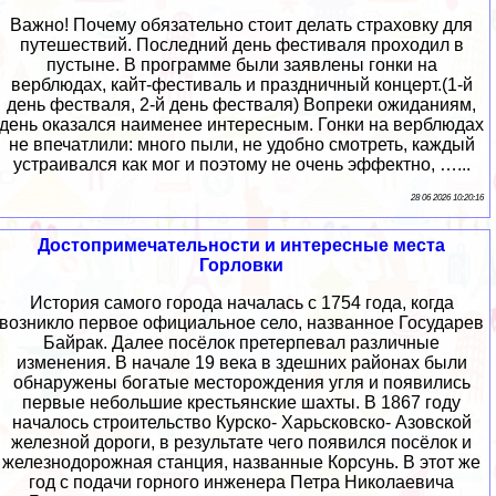
Важно! Почему обязательно стоит делать страховку для
путешествий. Последний день фестиваля проходил в
пустыне. В программе были заявлены гонки на
верблюдах, кайт-фестиваль и праздничный концерт.(1-й
день фестваля, 2-й день фестваля) Вопреки ожиданиям,
день оказался наименее интересным. Гонки на верблюдах
не впечатлили: много пыли, не удобно смотреть, каждый
устраивался как мог и поэтому не очень эффектно, …...
28 06 2026 10:20:16
Достопримечательности и интересные места
Горловки
История самого города началась с 1754 года, когда
возникло первое официальное село, названное Государев
Байрак. Далее посёлок претерпевал различные
изменения. В начале 19 века в здешних районах были
обнаружены богатые месторождения угля и появились
первые небольшие крестьянские шахты. В 1867 году
началось строительство Курско- Харьсковско- Азовской
железной дороги, в результате чего появился посёлок и
железнодорожная станция, названные Корсунь. В этот же
год с подачи горного инженера Петра Николаевича