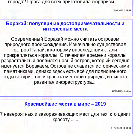
города? Прага для всех приготовила сюрпризы ......
23 06 2026 1:39:56
Боракай: популярные достопримечательности и
интересные места
Современный Боракай можно считать островом
природного происхождения. Изначально существовал
остров Панай, к которому впоследствии стали
прикрепляться кораллы. С течением времени кораллы
разрастались и появился новый остров, который сегодня
именуется Боракаем. Остров не славится историческими
памятниками, однако здесь есть всё для полноценного
отдыха туристов: и красота местной природы, и высоко
развитая инфраструктура....
22 06 2026 1:18:56
Красивейшие места в мире – 2019
7 невероятных и завораживающих мест для тех, кто ценит
красоту ......
21 06 2026 16:53:59