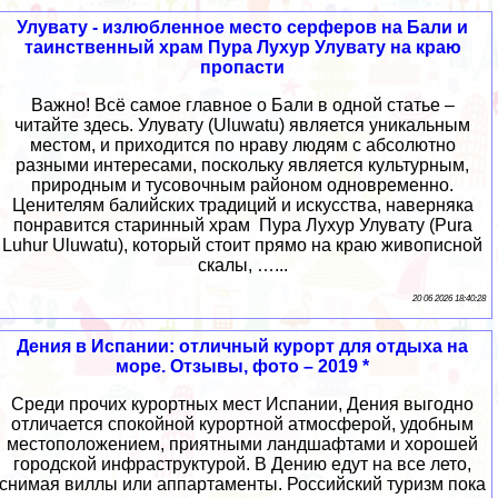
Улувату - излюбленное место серферов на Бали и
таинственный храм Пура Лухур Улувату на краю
пропасти
Важно! Всё самое главное о Бали в одной статье –
читайте здесь. Улувату (Uluwatu) является уникальным
местом, и приходится по нраву людям с абсолютно
разными интересами, поскольку является культурным,
природным и тусовочным районом одновременно.
Ценителям балийских традиций и искусства, наверняка
понравится старинный храм Пура Лухур Улувату (Pura
Luhur Uluwatu), который стоит прямо на краю живописной
скалы, …...
20 06 2026 18:40:28
Дения в Испании: отличный курорт для отдыха на
море. Отзывы, фото – 2019 *
Среди прочих курортных мест Испании, Дения выгодно
отличается спокойной курортной атмосферой, удобным
местоположением, приятными ландшафтами и хорошей
городской инфраструктурой. В Дению едут на все лето,
снимая виллы или аппартаменты. Российский туризм пока