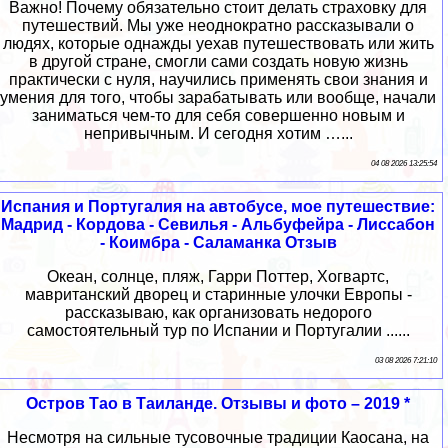
Важно! Почему обязательно стоит делать страховку для
путешествий. Мы уже неоднократно рассказывали о
людях, которые однажды уехав путешествовать или жить
в другой стране, смогли сами создать новую жизнь
практически с нуля, научились применять свои знания и
умения для того, чтобы зарабатывать или вообще, начали
заниматься чем-то для себя совершенно новым и
непривычным. И сегодня хотим …...
04 08 2026 13:25:54
Испания и Португалия на автобусе, мое путешествие:
Мадрид - Кордова - Севилья - Альбуфейра - Лиссабон
- Коимбра - Саламанка Отзыв
Океан, солнце, пляж, Гарри Поттер, Хогвартс,
мавританский дворец и старинные улочки Европы -
рассказываю, как организовать недорого
самостоятельный тур по Испании и Португалии ......
03 08 2026 7:21:10
Остров Тао в Таиланде. Отзывы и фото – 2019 *
Несмотря на сильные тусовочные традиции Каосана, на