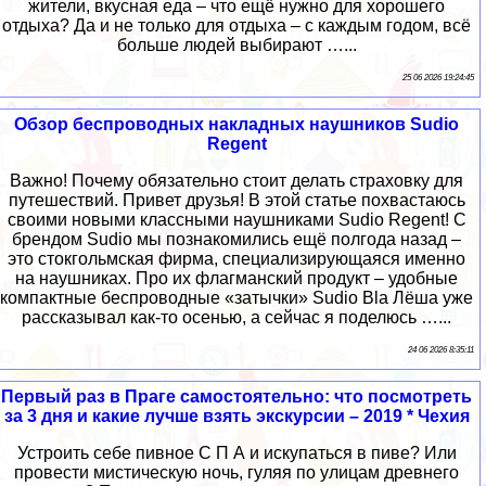
жители, вкусная еда – что ещё нужно для хорошего
отдыха? Да и не только для отдыха – с каждым годом, всё
больше людей выбирают …...
25 06 2026 19:24:45
Обзор беспроводных накладных наушников Sudio
Regent
Важно! Почему обязательно стоит делать страховку для
путешествий. Привет друзья! В этой статье похвастаюсь
своими новыми классными наушниками Sudio Regent! С
брендом Sudio мы познакомились ещё полгода назад –
это стокгольмская фирма, специализирующаяся именно
на наушниках. Про их флагманский продукт – удобные
компактные беспроводные «затычки» Sudio Bla Лёша уже
рассказывал как-то осенью, а сейчас я поделюсь …...
24 06 2026 8:35:11
Первый раз в Праге самостоятельно: что посмотреть
за 3 дня и какие лучше взять экскурсии – 2019 * Чехия
Устроить себе пивное С П А и искупаться в пиве? Или
провести мистическую ночь, гуляя по улицам древнего