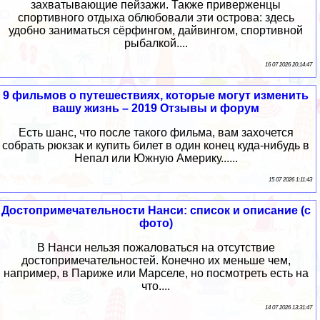
захватывающие пейзажи. Также приверженцы
спортивного отдыха облюбовали эти острова: здесь
удобно заниматься сёрфингом, дайвингом, спортивной
рыбалкой....
16 07 2026 20:14:47
9 фильмов о путешествиях, которые могут изменить
вашу жизнь – 2019 Отзывы и форум
Есть шанс, что после такого фильма, вам захочется
собрать рюкзак и купить билет в один конец куда-нибудь в
Непал или Южную Америку......
15 07 2026 1:11:43
Достопримечательности Нанси: список и описание (с
фото)
В Нанси нельзя пожаловаться на отсутствие
достопримечательностей. Конечно их меньше чем,
например, в Париже или Марселе, но посмотреть есть на
что....
14 07 2026 13:31:47