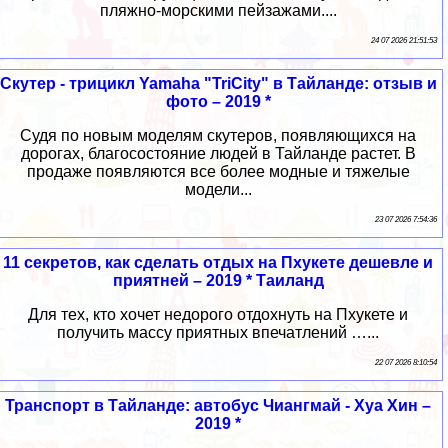
пляжно-морскими пейзажами....
24 07 2026 21:51:53
Скутер - трицикл Yamaha "TriCity" в Тайланде: отзыв и
фото – 2019 *
Судя по новым моделям скутеров, появляющихся на
дорогах, благосостояние людей в Тайланде растет. В
продаже появляются все более модные и тяжелые
модели...
23 07 2026 7:54:36
11 секретов, как сделать отдых на Пхукете дешевле и
приятней – 2019 * Таиланд
Для тех, кто хочет недорого отдохнуть на Пхукете и
получить массу приятных впечатлений …...
22 07 2026 8:10:54
Транспорт в Тайланде: автобус Чиангмай - Хуа Хин –
2019 *