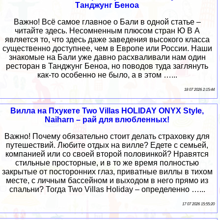
Танджунг Беноа
Важно! Всё самое главное о Бали в одной статье –
читайте здесь. Несомненным плюсом стран Ю В А
является то, что здесь даже заведения высокого класса
существенно доступнее, чем в Европе или России. Наши
знакомые на Бали уже давно расхваливали нам один
ресторан в Танджунг Беноа, но поводов туда заглянуть
как-то особенно не было, а в этом …...
18 07 2026 2:15:44
Вилла на Пхукете Two Villas HOLIDAY ONYX Style,
Naiharn – рай для влюбленных!
Важно! Почему обязательно стоит делать страховку для
путешествий. Любите отдых на вилле? Едете с семьей,
компанией или со своей второй половинкой? Нравятся
стильные просторные, и в то же время полностью
закрытые от посторонних глаз, приватные виллы в тихом
месте, с личным бассейном и выходом в него прямо из
спальни? Тогда Two Villas Holiday – определенно …...
17 07 2026 15:55:20