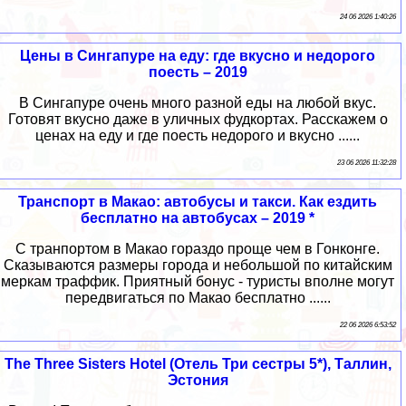
24 06 2026 1:40:26
Цены в Сингапуре на еду: где вкусно и недорого
поесть – 2019
В Сингапуре очень много разной еды на любой вкус.
Готовят вкусно даже в уличных фудкортах. Расскажем о
ценах на еду и где поесть недорого и вкусно ......
23 06 2026 11:32:28
Транспорт в Макао: автобусы и такси. Как ездить
бесплатно на автобусах – 2019 *
С транпортом в Макао гораздо проще чем в Гонконге.
Сказываются размеры города и небольшой по китайским
меркам траффик. Приятный бонус - туристы вполне могут
передвигаться по Макао бесплатно ......
22 06 2026 6:53:52
The Three Sisters Hotel (Отель Три сестры 5*), Таллин,
Эстония