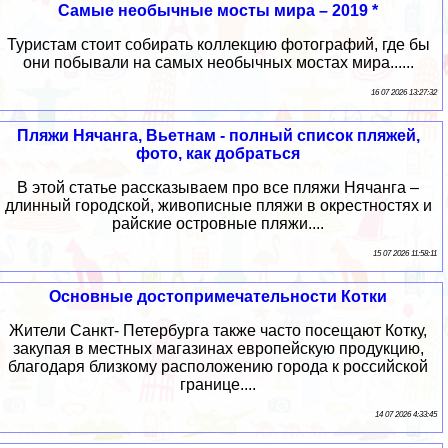
Самые необычные мосты мира – 2019 *
Туристам стоит собирать коллекцию фотографий, где бы
они побывали на самых необычных мостах мира......
16 07 2026 13:27:32
Пляжи Нячанга, Вьетнам - полный список пляжей,
фото, как добраться
В этой статье рассказываем про все пляжи Нячанга –
длинный городской, живописные пляжи в окрестностях и
райские островные пляжи....
15 07 2026 11:58:11
Основные достопримечательности Котки
Жители Санкт- Петербурга также часто посещают Котку,
закупая в местных магазинах европейскую продукцию,
благодаря близкому расположению города к российской
границе....
14 07 2026 4:33:45