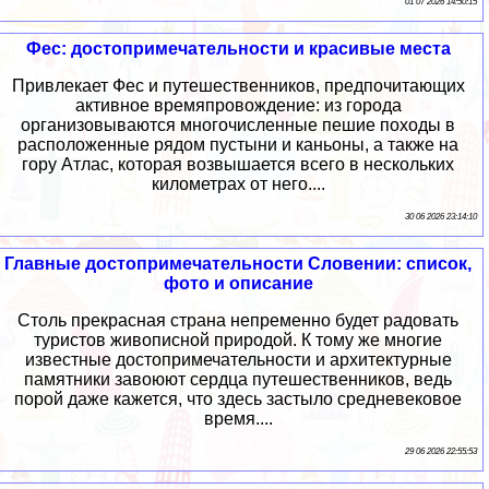
01 07 2026 14:50:15
Фес: достопримечательности и красивые места
Привлекает Фес и путешественников, предпочитающих
активное времяпровождение: из города
организовываются многочисленные пешие походы в
расположенные рядом пустыни и каньоны, а также на
гору Атлас, которая возвышается всего в нескольких
километрах от него....
30 06 2026 23:14:10
Главные достопримечательности Словении: список,
фото и описание
Столь прекрасная страна непременно будет радовать
туристов живописной природой. К тому же многие
известные достопримечательности и архитектурные
памятники завоюют сердца путешественников, ведь
порой даже кажется, что здесь застыло средневековое
время....
29 06 2026 22:55:53