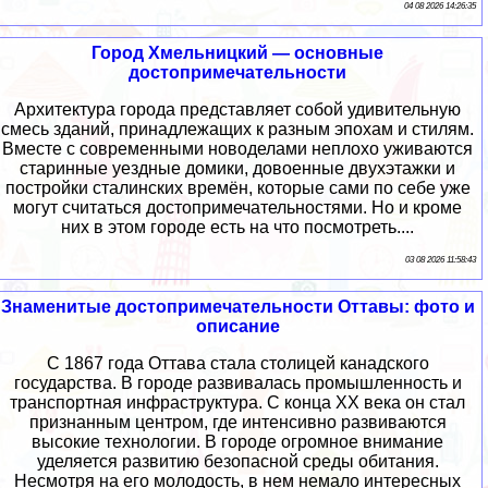
04 08 2026 14:26:35
Город Хмельницкий — основные
достопримечательности
Архитектура города представляет собой удивительную
смесь зданий, принадлежащих к разным эпохам и стилям.
Вместе с современными новоделами неплохо уживаются
старинные уездные домики, довоенные двухэтажки и
постройки сталинских времён, которые сами по себе уже
могут считаться достопримечательностями. Но и кроме
них в этом городе есть на что посмотреть....
03 08 2026 11:58:43
Знаменитые достопримечательности Оттавы: фото и
описание
С 1867 года Оттава стала столицей канадского
государства. В городе развивалась промышленность и
транспортная инфраструктура. С конца XX века он стал
признанным центром, где интенсивно развиваются
высокие технологии. В городе огромное внимание
уделяется развитию безопасной среды обитания.
Несмотря на его молодость, в нем немало интересных