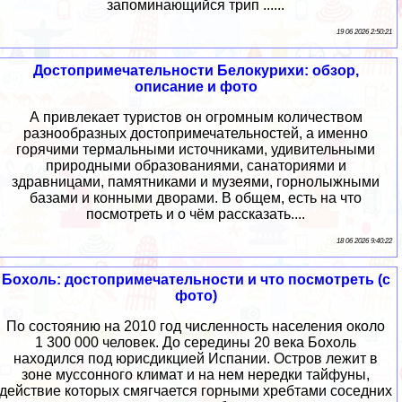
запоминающийся трип ......
19 06 2026 2:50:21
Достопримечательности Белокурихи: обзор,
описание и фото
А привлекает туристов он огромным количеством
разнообразных достопримечательностей, а именно
горячими термальными источниками, удивительными
природными образованиями, санаториями и
здравницами, памятниками и музеями, горнолыжными
базами и конными дворами. В общем, есть на что
посмотреть и о чём рассказать....
18 06 2026 9:40:22
Бохоль: достопримечательности и что посмотреть (с
фото)
По состоянию на 2010 год численность населения около
1 300 000 человек. До середины 20 века Бохоль
находился под юрисдикцией Испании. Остров лежит в
зоне муссонного климат и на нем нередки тайфуны,
действие которых смягчается горными хребтами соседних