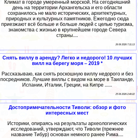
Климат в городе умеренный морской. На сегодняшний
день на территории Архангельска и его области
сохранилось не мало исторических, архитектурных,
природных и культурных памятников. Ежегодно сюда
приезжают всё больше и больше людей с целью туризма,
знакомства с жизнью в крупнейшем городе Севера
страны....
26 06 2026 7:31:13
Снять виллу в аренду? Легко и недорого! 10 лучших
вилл на берегу моря – 2019 *
Рассказываю, как снять роскошную виллу недорого и без
посредников. Лучшие виллы с видом на море в Таиланде,
Испании, Италии, Греции, на Кипре ......
25 06 2026 2:40:22
Достопримечательности Тиволи: обзор и фото
интересных мест
Историки, опираясь на результаты археологических
исследований, утверждают, что Тиволи (прежнее
название Тибур) основан немного ранее Рима....