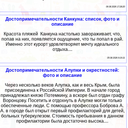
06 08 2026 17:28:20
Достопримечательности Канкуна: список, фото и
описание
Красота пляжей Канкуна настолько завораживает, что,
попав на них, появляется ощущение, что ты попал в рай.
Именно этот курорт удовлетворяет мечту идеального
отдыха....
05 08 2026 9:19:31
Достопримечательности Алупки и окрестностей:
фото и описание
Через несколько веков Алупка, как и весь Крым, была
присоединена к Российской Империи. В начале город
принадлежал князю Потемкину, а вскоре был отдан графу
Воронцову. Посетить и отдохнуть в Алупке могли только
обеспеченные люди. С помощью профессора Боброва А.
А. в городе был открыт первый профилакторий для детей,
больных туберкулезом. Стоимость пребывания в данном
профилактории была достаточно высока....