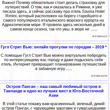
Важно! Почему обязательно стоит делать страховку для
путешествий. О том, как я оказалась в Римини, я уже
писала здесь, а сейчас расскажу про отель Savoia Hotel
Rimini, который расположен на берегу старейшего и
самого популярного итальянского морского курорта на
Адриатическом море. Я провела здесь несколько дней в
самом конце сезона, так что увы, в море не …...
26 07 2026 6:11:37
Гугл Стрит Вью: онлайн прогулки по городам – 2019 *
С помощью Гугл Стрит Вью можно виртуально побродить
по интересующему вас городу и даже подыскать себе
отель. Интернет превращает планирование путешествий
в забавную игру ......
25 07 2026 16:27:47
Остров Панган – наш самый любимый остров в
Таиланде и одно из лучших мест в Юго-Восточной
Азии
В этой статье покажу вам красивенный, зеленый, дикий
остров Панган, с чарующими закатами и сумасшедшими