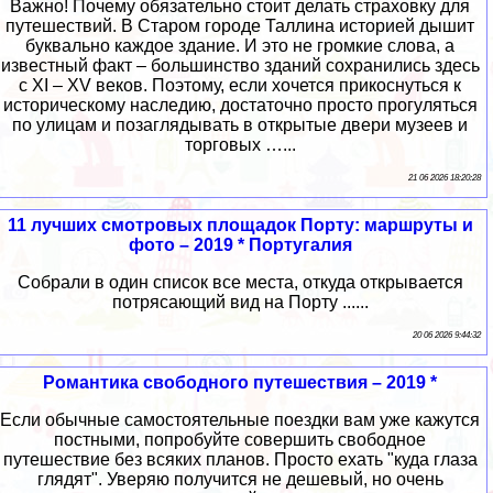
Важно! Почему обязательно стоит делать страховку для
путешествий. В Старом городе Таллина историей дышит
буквально каждое здание. И это не громкие слова, а
известный факт – большинство зданий сохранились здесь
с XI – XV веков. Поэтому, если хочется прикоснуться к
историческому наследию, достаточно просто прогуляться
по улицам и позаглядывать в открытые двери музеев и
торговых …...
21 06 2026 18:20:28
11 лучших смотровых площадок Порту: маршруты и
фото – 2019 * Португалия
Собрали в один список все места, откуда открывается
потрясающий вид на Порту ......
20 06 2026 9:44:32
Романтика свободного путешествия – 2019 *
Если обычные самостоятельные поездки вам уже кажутся
постными, попробуйте совершить свободное
путешествие без всяких планов. Просто ехать "куда глаза
глядят". Уверяю получится не дешевый, но очень