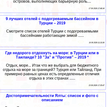
островов, выполняющих барьерную роль....
17 06 2026 17:48:34
9 лучших отелей с подогреваемым бассейном в
Турции – 2019
Смотрите список отелей Турции с подогреваемыми
бассейнами работающие зимой ......
16 06 2026 11:33:36
Где недорого отдохнуть на море: в Турции или в
Таиланде? 10 "За" и "Против" – 2019 *
Отдых, море... Итак что же выбрать для бюджетного
отдыха на море за границей? Турция или Тайланд. При
примерно равных ценах есть определенные отличия
отдыха в этих странах ......
15 06 2026 17:35:47
Достопримечательности Ялты: список и фото с
описанием