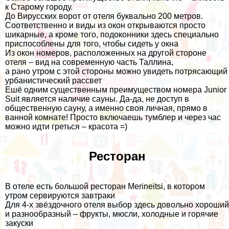
к Старому городу.
До Вирусских ворот от отеля буквально 200 метров.
Соответственно и виды из окон открываются просто
шикарные, а кроме того, подоконники здесь специально
приспособлены для того, чтобы сидеть у окна
Из окон номеров, расположенных на другой стороне
отеля – вид на современную часть Таллина,
а рано утром с этой стороны можно увидеть потрясающий
урбанистический рассвет
Ешё одним существенным преимуществом номера Junior
Suit является наличие сауны. Да-да, не доступ в
общественную сауну, а именно своя личная, прямо в
ванной комнате! Просто включаешь тумблер и через час
можно идти греться – красота =)
Ресторан
В отеле есть большой ресторан Merineitsi, в котором
утром сервируются завтраки
Для 4-х звёздочного отеля выбор здесь довольно хороший
и разнообразный – фрукты, мюсли, холодные и горячие
закуски