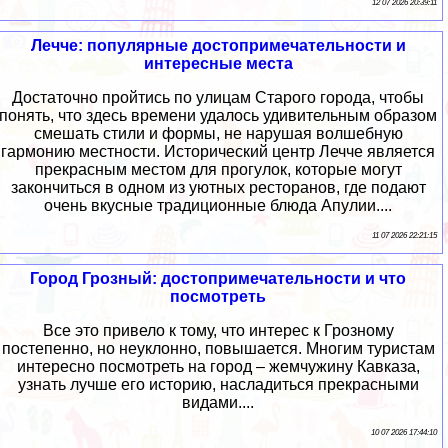
12 07 2026 20:39:11
Лечче: популярные достопримечательности и
интересные места
Достаточно пройтись по улицам Старого города, чтобы
понять, что здесь времени удалось удивительным образом
смешать стили и формы, не нарушая волшебную
гармонию местности. Исторический центр Лечче является
прекрасным местом для прогулок, которые могут
закончиться в одном из уютных ресторанов, где подают
очень вкусные традиционные блюда Апулии....
11 07 2026 22:21:15
Город Грозный: достопримечательности и что
посмотреть
Все это привело к тому, что интерес к Грозному
постепенно, но неуклонно, повышается. Многим туристам
интересно посмотреть на город – жемчужину Кавказа,
узнать лучше его историю, насладиться прекрасными
видами....
10 07 2026 17:44:10