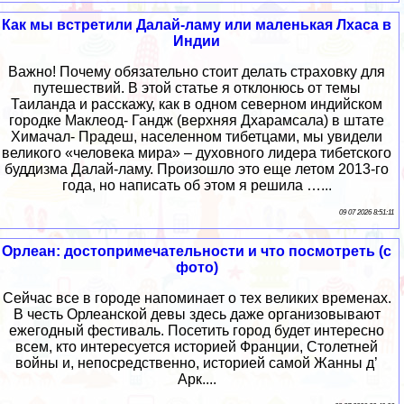
Как мы встретили Далай-ламу или маленькая Лхаса в
Индии
Важно! Почему обязательно стоит делать страховку для
путешествий. В этой статье я отклонюсь от темы
Таиланда и расскажу, как в одном северном индийском
городке Маклеод- Гандж (верхняя Дхарамсала) в штате
Химачал- Прадеш, населенном тибетцами, мы увидели
великого «человека мира» – духовного лидера тибетского
буддизма Далай-ламу. Произошло это еще летом 2013-го
года, но написать об этом я решила …...
09 07 2026 8:51:11
Орлеан: достопримечательности и что посмотреть (с
фото)
Сейчас все в городе напоминает о тех великих временах.
В честь Орлеанской девы здесь даже организовывают
ежегодный фестиваль. Посетить город будет интересно
всем, кто интересуется историей Франции, Столетней
войны и, непосредственно, историей самой Жанны д’
Арк....