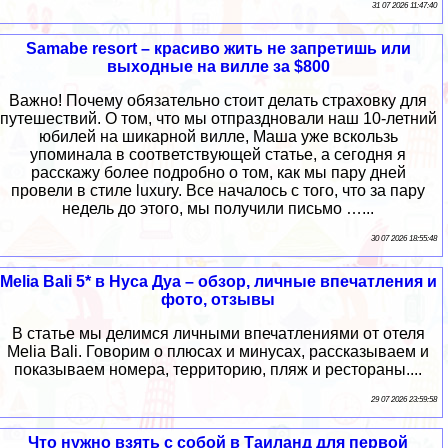
31 07 2026 11:47:40
Samabe resort – красиво жить не запретишь или
выходные на вилле за $800
Важно! Почему обязательно стоит делать страховку для
путешествий. О том, что мы отпраздновали наш 10-летний
юбилей на шикарной вилле, Маша уже вскользь
упоминала в соответствующей статье, а сегодня я
расскажу более подробно о том, как мы пару дней
провели в стиле luxury. Все началось с того, что за пару
недель до этого, мы получили письмо …...
30 07 2026 18:55:48
Melia Bali 5* в Нуса Дуа – обзор, личные впечатления и
фото, отзывы
В статье мы делимся личными впечатлениями от отеля
Melia Bali. Говорим о плюсах и минусах, рассказываем и
показываем номера, территорию, пляж и рестораны....
29 07 2026 23:59:58
Что нужно взять с собой в Таиланд для первой