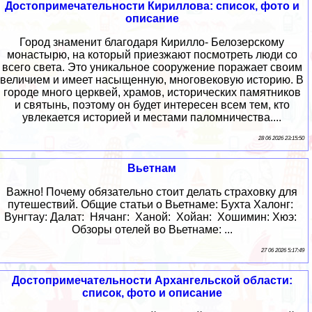
Достопримечательности Кириллова: список, фото и
описание
Город знаменит благодаря Кирилло- Белозерскому
монастырю, на который приезжают посмотреть люди со
всего света. Это уникальное сооружение поражает своим
величием и имеет насыщенную, многовековую историю. В
городе много церквей, храмов, исторических памятников
и святынь, поэтому он будет интересен всем тем, кто
увлекается историей и местами паломничества....
28 06 2026 23:15:50
Вьетнам
Важно! Почему обязательно стоит делать страховку для
путешествий. Общие статьи о Вьетнаме: Бухта Халонг:
Вунгтау: Далат: Нячанг: Ханой: Хойан: Хошимин: Хюэ:
Обзоры отелей во Вьетнаме: ...
27 06 2026 5:17:49
Достопримечательности Архангельской области:
список, фото и описание