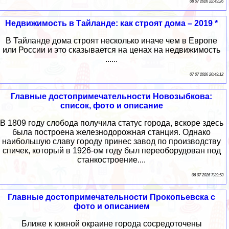
08 07 2026 22:49:26
Недвижимость в Тайланде: как строят дома – 2019 *
В Тайланде дома строят несколько иначе чем в Европе
или России и это сказывается на ценах на недвижимость
......
07 07 2026 20:49:12
Главные достопримечательности Новозыбкова:
список, фото и описание
В 1809 году слобода получила статус города, вскоре здесь
была построена железнодорожная станция. Однако
наибольшую славу городу принес завод по производству
спичек, который в 1926-ом году был переоборудован под
станкостроение....
06 07 2026 7:39:53
Главные достопримечательности Прокопьевска с
фото и описанием
Ближе к южной окраине города сосредоточены