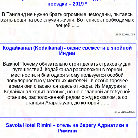
поездки – 2019 *
В Таиланд не нужно брать огромные чемоданы, пытаясь
взять вещи на все случаи жизни. Вот список необходимых
вещей ......
28 07 2026 0:17:53
Кодайканал (Kodaikanal) - оазис свежести в знойной
Индии
Важно! Почему обязательно стоит делать страховку для
путешествий. Кодайканал расположен в горной
местности, и благодаря этому пользуется особой
популярностью у местных жителей - в особо горячее
время они спасаются здесь от жары. Из Мадурая в
Кодайканал ходит автобус, но не с главной автобусной
станции, расположенной рядом с ж/д вокзалом, а со
станции Arapalayam, до которой …...
27 07 2026 11:50:31
Savoia Hotel Rimini – отель на берегу Адриатики в
Римини