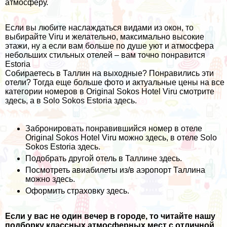
атмосферу.
Если вы любите наслаждаться видами из окон, то
выбирайте Viru и желательно, максимально высокие
этажи, ну а если вам больше по душе уют и атмосфера
небольших стильных отелей – вам точно понравится
Estoria
Собираетесь в Таллин на выходные? Понравились эти
отели? Тогда еще больше фото и актуальные цены на все
категории номеров в Original Sokos Hotel Viru смотрите
здесь
, а в Solo Sokos Estoria
здесь
.
Забронировать понравившийся номер в отеле
Original Sokos Hotel Viru можно
здесь
, в отеле Solo
Sokos Estoria
здесь
.
Подобрать другой отель в Таллине
здесь
.
Посмотреть авиабилеты из/в аэропорт Таллина
можно
здесь
.
Оформить страховку
здесь
.
Если у вас не один вечер в городе, то читайте нашу
подборку классных атмосферных мест с отличной