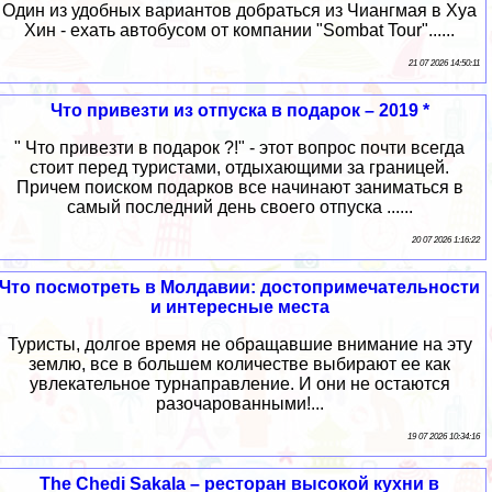
Один из удобных вариантов добраться из Чиангмая в Хуа
Хин - ехать автобусом от компании "Sombat Tour"......
21 07 2026 14:50:11
Что привезти из отпуска в подарок – 2019 *
" Что привезти в подарок ?!" - этот вопрос почти всегда
стоит перед туристами, отдыхающими за границей.
Причем поиском подарков все начинают заниматься в
самый последний день своего отпуска ......
20 07 2026 1:16:22
Что посмотреть в Молдавии: достопримечательности
и интересные места
Туристы, долгое время не обращавшие внимание на эту
землю, все в большем количестве выбирают ее как
увлекательное турнаправление. И они не остаются
разочарованными!...
19 07 2026 10:34:16
The Chedi Sakala – ресторан высокой кухни в