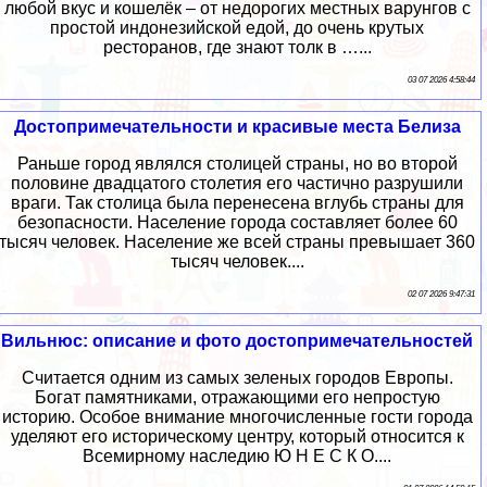
любой вкус и кошелёк – от недорогих местных варунгов с
простой индонезийской едой, до очень крутых
ресторанов, где знают толк в …...
03 07 2026 4:58:44
Достопримечательности и красивые места Белиза
Раньше город являлся столицей страны, но во второй
половине двадцатого столетия его частично разрушили
враги. Так столица была перенесена вглубь страны для
безопасности. Население города составляет более 60
тысяч человек. Население же всей страны превышает 360
тысяч человек....
02 07 2026 9:47:31
Вильнюс: описание и фото достопримечательностей
Считается одним из самых зеленых городов Европы.
Богат памятниками, отражающими его непростую
историю. Особое внимание многочисленные гости города
уделяют его историческому центру, который относится к
Всемирному наследию Ю Н Е С К О....