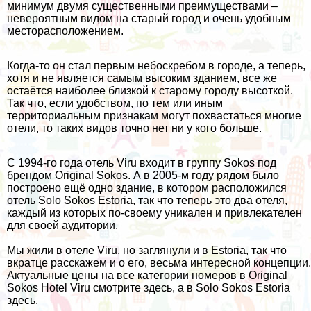
минимум двумя существенными преимуществами –
невероятным видом на старый город и очень удобным
месторасположением.
Когда-то он стал первым небоскребом в городе, а теперь,
хотя и не является самым высоким зданием, все же
остаётся наиболее близкой к старому городу высоткой.
Так что, если удобством, по тем или иным
территориальным признакам могут похвастаться многие
отели, то таких видов точно нет ни у кого больше.
С 1994-го года отель Viru входит в группу Sokos под
брендом Original Sokos. А в 2005-м году рядом было
построено ещё одно здание, в котором расположился
отель Solo Sokos Estoria, так что теперь это два отеля,
каждый из которых по-своему уникален и привлекателен
для своей аудитории.
Мы жили в отеле Viru, но заглянули и в Estoria, так что
вкратце расскажем и о его, весьма интересной концепции.
Актуальные цены на все категории номеров в Original
Sokos Hotel Viru смотрите
здесь
, а в Solo Sokos Estoria
здесь
.