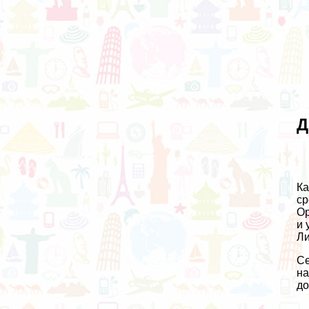
Д
Ка
ср
Ор
и 
Ли
Се
на
до