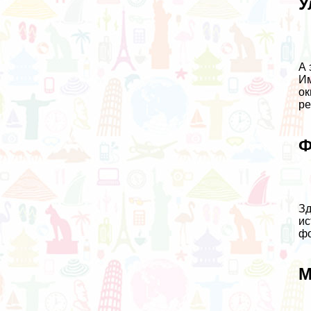
У
А 
Им
ок
ре
Ф
Зд
ис
фо
М