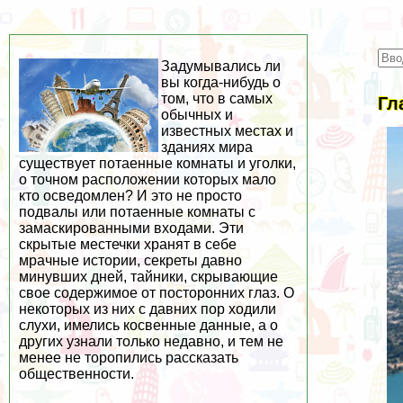
Задумывались ли
вы когда-нибудь о
том, что в самых
Гл
обычных и
известных местах и
зданиях мира
существует потаенные комнаты и уголки,
о точном расположении которых мало
кто осведомлен? И это не просто
подвалы или потаенные комнаты с
замаскированными входами. Эти
скрытые местечки хранят в себе
мрачные истории, секреты давно
минувших дней, тайники, скрывающие
свое содержимое от посторонних глаз. О
некоторых из них с давних пор ходили
слухи, имелись косвенные данные, а о
других узнали только недавно, и тем не
менее не торопились рассказать
общественности.