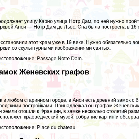
одолжает улицу Карно улица Нотр Дам, по ней нужно пройт
рквей Анси — Нотр Дам де Льес. Она была построена в 16 
сстановили этот храм уже в 19 веке. Нужно обязательно в
ркви со скульптурными изображениями святых.
стоположение: Passage Notre Dam.
амок Женевских графов
к в любом старинном городе, в Анси есть древний замок с
родскими постройками. Принадлежал он графам Женевским, 
и земли отошли к Франции, в замке несколько столетий раз
сположен краеведческий музей, собрание картин и обсерва
стоположение: Place du chateau.