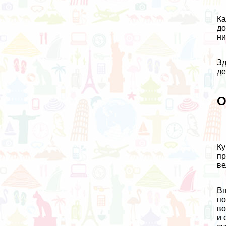
Ка
до
ни
Зд
де
О
Ку
пр
ве
Вп
по
во
и 