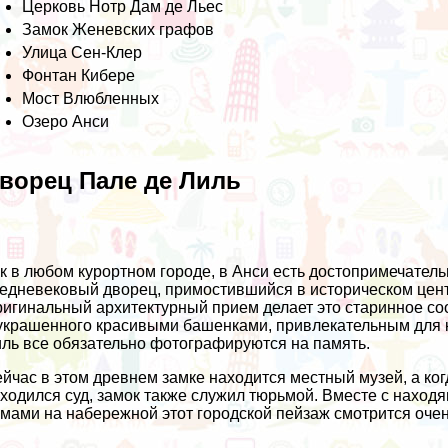
Церковь Нотр Дам де Льес
Замок Женевских графов
Улица Сен-Клер
Фонтан Кибере
Мост Влюбленных
Озеро Анси
ворец Пале де Лиль
к в любом курортном городе, в Анси есть достопримечательн
едневековый дворец, примостившийся в историческом цент
игинальный архитектурный прием делает это старинное соо
украшенного красивыми башенками, привлекательным для к
ль все обязательно фотографируются на память.
йчас в этом древнем замке находится местный музей, а ког
ходился суд, замок также служил тюрьмой. Вместе с нахо
мами на набережной этот городской пейзаж смотрится очень