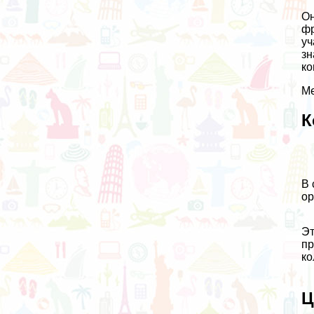
Он
фр
уч
зн
ко
Ме
К
В 
ор
Эт
пр
ко
Ц