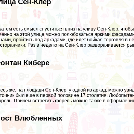
лица Сен-Клер
затем есть смысл спуститься вниз на улицу Сен-Клер, чтоб
енно на этой улице можно полюбоваться яркими фасадами
нами, пройтись под аркадами, где идет бойкая торговля в 
сторанчики. Раз в неделю на Сен-Клер разворачивается ры
онтан Кибере
есь же, на площади Сен-Клер, у одной из аркад, можно ув
точник был еще в первой половине 17 столетия. Любопытен
рель. Причем встретить форель можно также в оформлении
ост Влюбленных