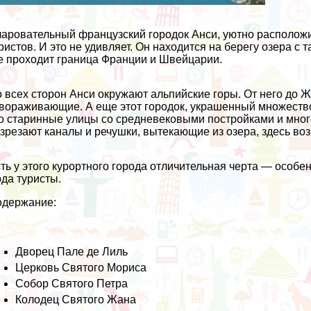
аровательный французский городок Анси, уютно расположи
ристов. И это не удивляет. Он находится на берегу озера с
е проходит граница Франции и Швейцарии.
 всех сторон Анси окружают альпийские горы. От него до Ж
вораживающие. А еще этот городок, украшенный множество
о старинные улицы со средневековыми постройками и мно
зрезают каналы и речушки, вытекающие из озера, здесь во
ть у этого курортного города отличительная черта — особ
да туристы.
одержание:
Дворец Пале де Лиль
Церковь Святого Мориса
Собор Святого Петра
Колодец Святого Жана