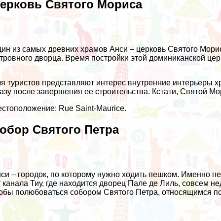
ерковь Святого Мориса
ин из самых древних храмов Анси – церковь Святого Морис
тровного дворца. Время постройки этой доминиканской церк
я туристов представляют интерес внутренние интерьеры х
азу после завершения ее строительства. Кстати, Святой Мо
стоположение: Rue Saint-Maurice.
обор Святого Петра
си – городок, по которому нужно ходить пешком. Именно п
 канала Тиу, где находится дворец Пале де Лиль, совсем не
обы полюбоваться собором Святого Петра, относящимся по 