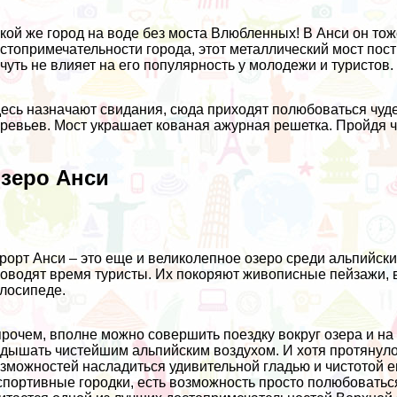
кой же город на воде без моста Влюбленных! В Анси он тоже
стопримечательности города, этот металлический мост пост
чуть не влияет на его популярность у молодежи и туристов.
есь назначают свидания, сюда приходят полюбоваться чуд
ревьев. Мост украшает кованая ажурная решетка. Пройдя ч
зеро Анси
рорт Анси – это еще и великолепное озеро среди альпийск
оводят время туристы. Их покоряют живописные пейзажи, 
лосипеде.
рочем, вполне можно совершить поездку вокруг озера и на 
дышать чистейшим альпийским воздухом. И хотя протянулос
зможностей насладиться удивительной гладью и чистотой е
спортивные городки, есть возможность просто полюбовать