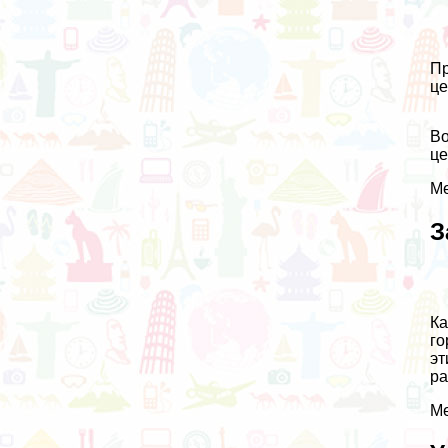
Пр
це
Во
це
Ме
З
Ка
го
эт
ра
Ме