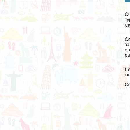
Оч
ту
гд
Со
за
ег
ра
Ес
сю
С