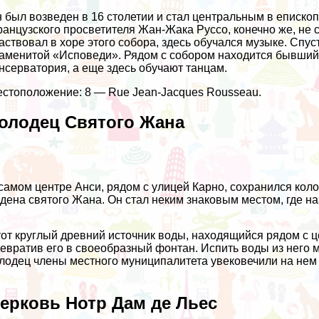
 был возведен в 16 столетии и стал центральным в епископ
анцузского просветителя Жан-Жака Руссо, конечно же, не 
аствовал в хоре этого собора, здесь обучался музыке. Спус
аменитой «Исповеди». Рядом с собором находится бывший 
нсерватория, а еще здесь обучают танцам.
стоположение: 8 — Rue Jean-Jacques Rousseau.
олодец Святого Жана
самом центре Анси, рядом с улицей Карно, сохранился кол
дена святого Жана. Он стал неким знаковым местом, где н
от круглый древний источник воды, находящийся рядом с ц
евратив его в своеобразный фонтан. Испить воды из него 
лодец члены местного муниципалитета увековечили на нем
ерковь Нотр Дам де Льес