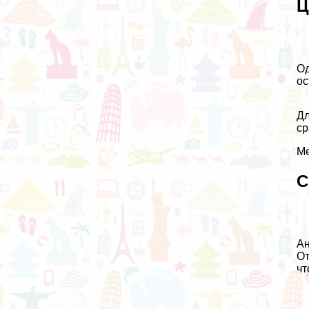
Ц
Од
ос
Дл
ср
Ме
С
Ан
От
чт