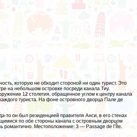
ость, которую не обходит стороной ни один турист. Это
ре на небольшом островке посреди канала Тиу.
ружение 12 столетия, обращенное углом к центру канала
аждого туриста. На фоне островного дворца Пале де
да-то он был резиденцией правителя Анси, в его стенах
дящимися по обе стороны канала с островным дворцом
 романтично. Местоположение: 3 — Passage de l’Île.