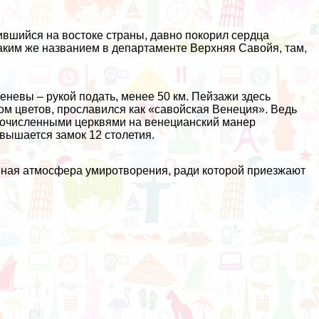
вшийся на востоке страны, давно покорил сердца
 таким же названием в департаменте Верхняя Савойя, там,
еневы – рукой подать, менее 50 км. Пейзажи здесь
м цветов, прославился как «савойская Венеция». Ведь
гочисленными церквями на венецианский манер
звышается замок 12 столетия.
енная атмосфера умиротворения, ради которой приезжают