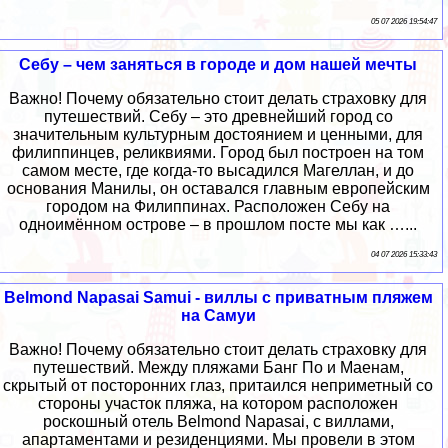
05 07 2026 19:54:47
Себу – чем заняться в городе и дом нашей мечты
Важно! Почему обязательно стоит делать страховку для
путешествий. Себу – это древнейший город со
значительным культурным достоянием и ценными, для
филиппинцев, реликвиями. Город был построен на том
самом месте, где когда-то высадился Магеллан, и до
основания Манилы, он оставался главным европейским
городом на Филиппинах. Расположен Себу на
одноимённом острове – в прошлом посте мы как …...
04 07 2026 15:33:43
Belmond Napasai Samui - виллы с приватным пляжем
на Самуи
Важно! Почему обязательно стоит делать страховку для
путешествий. Между пляжами Банг По и Маенам,
скрытый от посторонних глаз, притаился неприметный со
стороны участок пляжа, на котором расположен
роскошный отель Belmond Napasai, с виллами,
апартаментами и резиденциями. Мы провели в этом