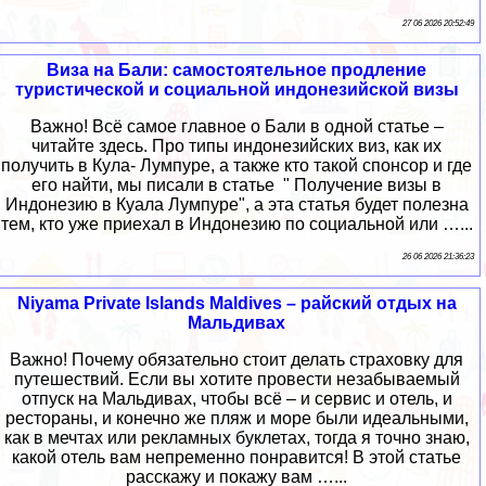
27 06 2026 20:52:49
Виза на Бали: самостоятельное продление
туристической и социальной индонезийской визы
Важно! Всё самое главное о Бали в одной статье –
читайте здесь. Про типы индонезийских виз, как их
получить в Кула- Лумпуре, а также кто такой спонсор и где
его найти, мы писали в статье " Получение визы в
Индонезию в Куала Лумпуре", а эта статья будет полезна
тем, кто уже приехал в Индонезию по социальной или …...
26 06 2026 21:36:23
Niyama Private Islands Maldives – райский отдых на
Мальдивах
Важно! Почему обязательно стоит делать страховку для
путешествий. Если вы хотите провести незабываемый
отпуск на Мальдивах, чтобы всё – и сервис и отель, и
рестораны, и конечно же пляж и море были идеальными,
как в мечтах или рекламных буклетах, тогда я точно знаю,
какой отель вам непременно понравится! В этой статье
расскажу и покажу вам …...