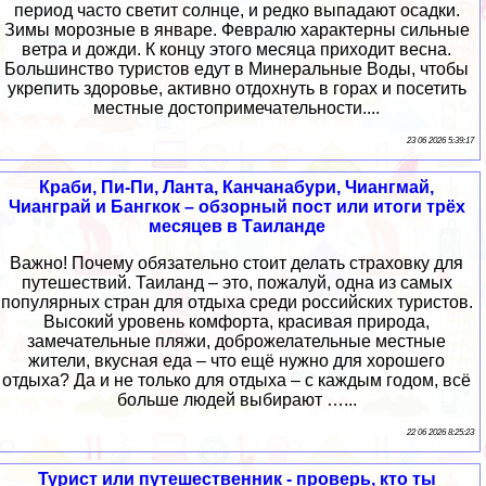
период часто светит солнце, и редко выпадают осадки.
Зимы морозные в январе. Февралю характерны сильные
ветра и дожди. К концу этого месяца приходит весна.
Большинство туристов едут в Минеральные Воды, чтобы
укрепить здоровье, активно отдохнуть в горах и посетить
местные достопримечательности....
23 06 2026 5:39:17
Краби, Пи-Пи, Ланта, Канчанабури, Чиангмай,
Чианграй и Бангкок – обзорный пост или итоги трёх
месяцев в Таиланде
Важно! Почему обязательно стоит делать страховку для
путешествий. Таиланд – это, пожалуй, одна из самых
популярных стран для отдыха среди российских туристов.
Высокий уровень комфорта, красивая природа,
замечательные пляжи, доброжелательные местные
жители, вкусная еда – что ещё нужно для хорошего
отдыха? Да и не только для отдыха – с каждым годом, всё
больше людей выбирают …...
22 06 2026 8:25:23
Турист или путешественник - проверь, кто ты