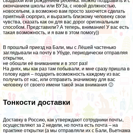
свадьбой или рождением ребёнка. Можно поздравить и с
окончанием школы или ВУЗа, с новой должностью,
новосельем, а возможно вам просто захочется сделать
приятный сюрприз, и выразить близкому человеку свои
чувства, сказать как он для вас дорог оригинальным
способом. Представили? А теперь, внимание! У вас есть
такая возможность, и я вам в этом помогу))
В прошлый приезд на
Бали
, мы с Лёшей частенько
заглядывали на почту в Убуде, периодически отправляя
открытки,
не обошли её вниманием и в этот раз!
На днях, мы как раз там побывали, и мне сразу пришла в
голову идея – подарить возможность каждому из вас
получить от нас, или отправить значимому для вас
человеку от своего имени такой знак внимания 🙂
Тонкости доставки
Доставку в Россию, как утверждают сотрудники почты,
осуществляют за 2 недели, но почта есть почта – на
практике открытки (а мы отправляли их с
Бали
,
Вьетнама