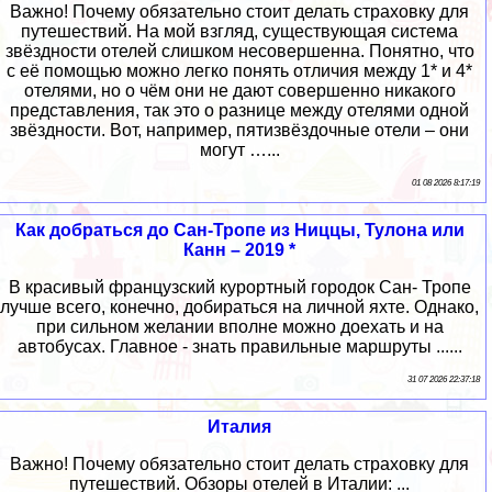
Важно! Почему обязательно стоит делать страховку для
путешествий. На мой взгляд, существующая система
звёздности отелей слишком несовершенна. Понятно, что
с её помощью можно легко понять отличия между 1* и 4*
отелями, но о чём они не дают совершенно никакого
представления, так это о разнице между отелями одной
звёздности. Вот, например, пятизвёздочные отели – они
могут …...
01 08 2026 8:17:19
Как добраться до Сан-Тропе из Ниццы, Тулона или
Канн – 2019 *
В красивый французский курортный городок Сан- Тропе
лучше всего, конечно, добираться на личной яхте. Однако,
при сильном желании вполне можно доехать и на
автобусах. Главное - знать правильные маршруты ......
31 07 2026 22:37:18
Италия
Важно! Почему обязательно стоит делать страховку для
путешествий. Обзоры отелей в Италии: ...