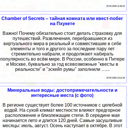
25 06 2026 11:44:12
Chamber of Secrets – тайная комната или квест-побег
на Пхукете
Важно! Почему обязательно стоит делать страховку для
путешествий. Развлечения, перебравшиеся из
виртуального мира в реальный и совместившие в себе
элементы и того и другого за последние пару лет
стремительно набрали, и продолжают набирать
популярность во всём мире. В России, особенно в Питере
и Москве, буквально за год всевозможные "квесты в
реальности" и "эскейп румы" заполнили …...
24 06 2026 15:11:34
Минеральные воды: достопримечательности и
интересные места (с фото)
В регионе существует более 100 источников с целебной
водой. На сухой климат местности влияют предгорное
расположение и близлежащие степи. В середине мая
начинается лето и длится 120 дней. Самые засушливые
месяцы: июль, август. Осень наступает в октябре. В этот