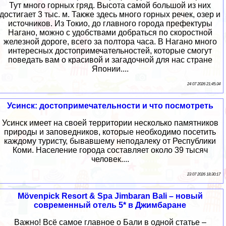
Тут много горных гряд. Высота самой большой из них
достигает 3 тыс. м. Также здесь много горных речек, озер и
источников. Из Токио, до главного города префектуры
Нагано, можно с удобствами добраться по скоростной
железной дороге, всего за полтора часа. В Нагано много
интересных достопримечательностей, которые смогут
поведать вам о красивой и загадочной для нас стране
Японии....
24 07 2026 21:45:34
Усинск: достопримечательности и что посмотреть
Усинск имеет на своей территории несколько памятников
природы и заповедников, которые необходимо посетить
каждому туристу, бывавшему неподалеку от Республики
Коми. Население города составляет около 39 тысяч
человек....
23 07 2026 18:30:17
Mövenpick Resort & Spa Jimbaran Bali – новый
современный отель 5* в Джимбаране
Важно! Всё самое главное о Бали в одной статье –