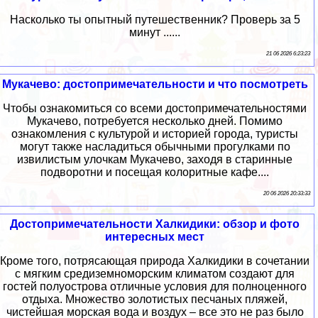
Насколько ты опытный путешественник? Проверь за 5
минут ......
21 06 2026 6:23:23
Мукачево: достопримечательности и что посмотреть
Чтобы ознакомиться со всеми достопримечательностями
Мукачево, потребуется несколько дней. Помимо
ознакомления с культурой и историей города, туристы
могут также насладиться обычными прогулками по
извилистым улочкам Мукачево, заходя в старинные
подворотни и посещая колоритные кафе....
20 06 2026 20:33:33
Достопримечательности Халкидики: обзор и фото
интересных мест
Кроме того, потрясающая природа Халкидики в сочетании
с мягким средиземноморским климатом создают для
гостей полуострова отличные условия для полноценного
отдыха. Множество золотистых песчаных пляжей,
чистейшая морская вода и воздух – все это не раз было