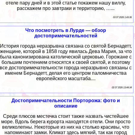
отеле пару дней и в этой статье покажем нашу виллу,
расскажем про завтраки и территорию, …...
03 07 2026 1:43:36
Что посмотреть в Лурде — обзор
достопримечательностей
История города неразрывна связана со святой Бернадетт,
женщине, которой в 1858 году явилась Дева Мария, за что
была канонизирована католической церковью. Горожане с
большим почтением относятся к своей святой, и поэтому
все достопримечательности города неразрывно связаны с
именем Бернадетт, делая его центром паломничества
европейского масштаба....
02 07 2026 13:44:34
Достопримечательности Порторожа: фото и
описание
Среди плюсов местечка стоит также назвать чистейшее
море. Вдоль берега курорта находятся отели. Они просто
великолепны. Некоторые из них на столько красивы, что
напоминают замки. Климат здесь мягкий, так как город