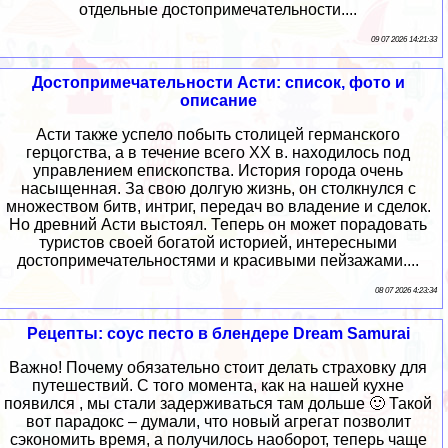
отдельные достопримечательности....
09 07 2026 14:21:33
Достопримечательности Асти: список, фото и
описание
Асти также успело побыть столицей германского
герцогства, а в течение всего XX в. находилось под
управлением епископства. История города очень
насыщенная. За свою долгую жизнь, он столкнулся с
множеством битв, интриг, передач во владение и сделок.
Но древний Асти выстоял. Теперь он может порадовать
туристов своей богатой историей, интересными
достопримечательностями и красивыми пейзажами....
08 07 2026 4:23:34
Рецепты: соус песто в блендере Dream Samurai
Важно! Почему обязательно стоит делать страховку для
путешествий. С того момента, как на нашей кухне
появился , мы стали задерживаться там дольше 🙂 Такой
вот парадокс – думали, что новый агрегат позволит
сэкономить время, а получилось наоборот, теперь чаще