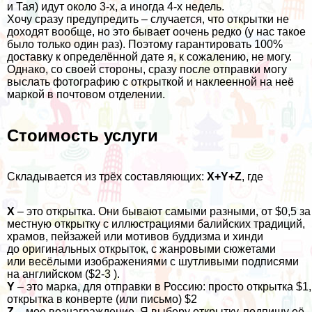
и
Тая
) идут около 3-х, а иногда 4-х недель.
Хочу сразу предупредить – случается, что открытки не
доходят вообще, но это бывает оочень редко (у нас такое
было только один раз). Поэтому гарантировать 100%
доставку к определённой дате я, к сожалению, не могу.
Однако, со своей стороны, сразу после отправки могу
выслать фотографию с открыткой и наклеенной на неё
маркой в почтовом отделении.
Стоимость услуги
Складывается из трёх составляющих:
X+Y+Z
, где
X
– это открытка. Они бывают самыми разными, от $0,5 за
местную открытку с иллюстрациями балийских традиций,
храмов, пейзажей или мотивов буддизма и хинди
до оригинальных открыток, с жанровыми сюжетами
или весёлыми изображениями с шутливыми подписями
на английском ($2-3 ).
Y
– это марка, для отправки в Россию: просто открытка $1,
открытка в конверте (или письмо) $2
Z
– мое вознаграждение. Я выберу открытку, подпишу её