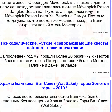
читайте здесь. С брендом Mövenpick мы знакомы давно –
пару лет назад останавливались в отеле Mövenpick Resort
Bangtao Beach на Пхукете, а в прошлом году – в
Mövenpick Resort Laem Yai Beach на Самуи. Поэтому
когда узнали, что несколько месяцев назад на Бали
открылся новый отель Mövenpick …...
22 07 2026 14:54:41
Психоделические, жуткие и завораживающие квесты
Lostroom – наши впечатления
За последней год мы прошли более 20 различных квестов
– большинство из них в Питере, но также были в Москве,
Таллине и даже Таиланде....
21 07 2026 10:48:34
Храмы Бангкока: Ват Сакет (Wat Saket) - храм Золотой
горы – 2019 *
Список достопримечательностей Бангкока был бы
неполным без посещения Храма Золотой Горы Ват Сакет
(Wat Saket)......