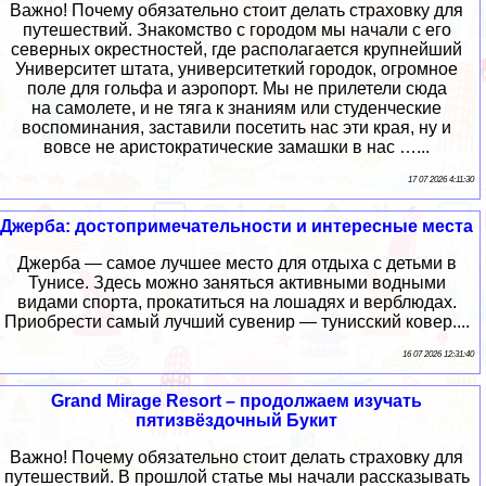
Важно! Почему обязательно стоит делать страховку для
путешествий. Знакомство с городом мы начали с его
северных окрестностей, где располагается крупнейший
Университет штата, университеткий городок, огромное
поле для гольфа и аэропорт. Мы не прилетели сюда
на самолете, и не тяга к знаниям или студенческие
воспоминания, заставили посетить нас эти края, ну и
вовсе не аристократические замашки в нас …...
17 07 2026 4:11:30
Джерба: достопримечательности и интересные места
Джерба — самое лучшее место для отдыха с детьми в
Тунисе. Здесь можно заняться активными водными
видами спорта, прокатиться на лошадях и верблюдах.
Приобрести самый лучший сувенир — тунисский ковер....
16 07 2026 12:31:40
Grand Mirage Resort – продолжаем изучать
пятизвёздочный Букит
Важно! Почему обязательно стоит делать страховку для
путешествий. В прошлой статье мы начали рассказывать