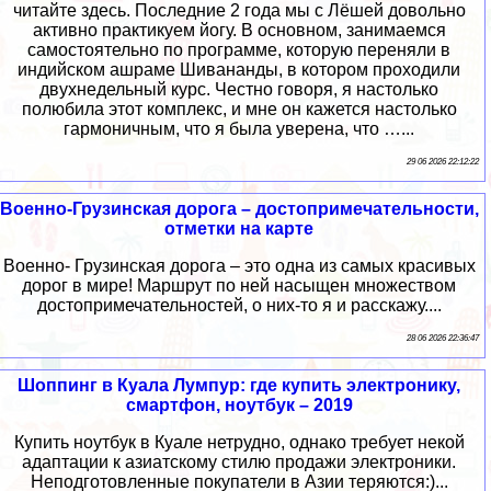
читайте здесь. Последние 2 года мы с Лёшей довольно
активно практикуем йогу. В основном, занимаемся
самостоятельно по программе, которую переняли в
индийском ашраме Шивананды, в котором проходили
двухнедельный курс. Честно говоря, я настолько
полюбила этот комплекс, и мне он кажется настолько
гармоничным, что я была уверена, что …...
29 06 2026 22:12:22
Военно-Грузинская дорога – достопримечательности,
отметки на карте
Военно- Грузинская дорога – это одна из самых красивых
дорог в мире! Маршрут по ней насыщен множеством
достопримечательностей, о них-то я и расскажу....
28 06 2026 22:36:47
Шоппинг в Куала Лумпур: где купить электронику,
смартфон, ноутбук – 2019
Купить ноутбук в Куале нетрудно, однако требует некой
адаптации к азиатскому стилю продажи электроники.
Неподготовленные покупатели в Азии теряются:)...