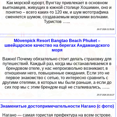
Как морской курорт, Вунгтау привлекает в основном
вьетнамцев, живущих в южной столице Хошимин, оно и
понятно – всего каких-то 120 км, и шум мототрафика
сменяется шумом, создаваемым морскими волнами.
Туристов …...
26 07 2026 21:55:26
Mövenpick Resort Bangtao Beach Phuket –
швейцарское качество на берегах Андамандского
моря
Важно! Почему обязательно стоит делать страховку для
путешествий. Каждый раз, когда мы останавливаемся в
брендовом отеле, у нас непроизвольно возникают, в
отношении него, повышенные ожидания. Если это не
первое знакомство с сетью, то интересно сравнить с
другими отелями, в которых мы были раньше, а если до
сих пор мы с этим брендом ещё не сталкивались, …...
25 07 2026 20:16:37
Знаменитые достопримечательности Нагано (с фото)
Нагано — самая гористая префектура на всем острове.