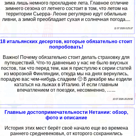
зима лишь немного прохладнее лета. Главное отличие
зимнего сезона от летнего состоит в том, что летом на
территории Сьерра- Леоне регулярно идут обильные
ливни, а зимой преобладает сухая и солнечная погода....
11 07 2026 0:25:37
18 итальянских десертов, которые обязательно стоит
попробовать!
Важно! Почему обязательно стоит делать страховку для
путешествий. Что-то давненько у нас не было вкусных
постов, так что перед тем, как я приступлю к серии статей
из морозной Финляндии, откуда мы на днях вернулись,
порадую вас чем-нибудь сладким 🙂 В декабре мы ездили
кататься на лыжах в Италию. И если главным
впечатлением от поездки, несомненно, …...
10 07 2026 20:29:50
Главные достопримечательности Нетании: обзор,
фото и описание
История этих мест берёт своё начало еще во времена
раннего средневековья, от которого сохранились