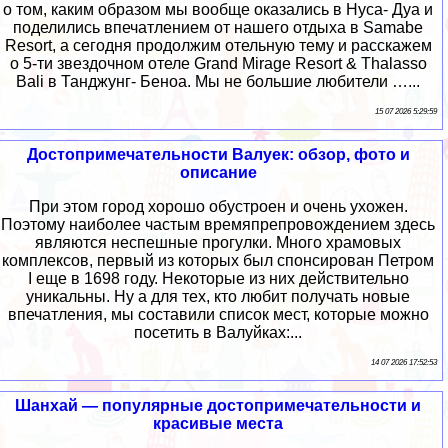
о том, каким образом мы вообще оказались в Нуса- Дуа и
поделились впечатлением от нашего отдыха в Samabe
Resort, а сегодня продолжим отельную тему и расскажем
о 5-ти звездочном отеле Grand Mirage Resort & Thalasso
Bali в Танджунг- Беноа. Мы не большие любители …...
15 07 2026 5:29:59
Достопримечательности Валуек: обзор, фото и
описание
При этом город хорошо обустроен и очень ухожен.
Поэтому наиболее частым времяпрепровождением здесь
являются неспешные прогулки. Много храмовых
комплексов, первый из которых был спонсирован Петром
I еще в 1698 году. Некоторые из них действительно
уникальны. Ну а для тех, кто любит получать новые
впечатления, мы составили список мест, которые можно
посетить в Валуйках:...
14 07 2026 17:52:53
Шанхай — популярные достопримечательности и
красивые места