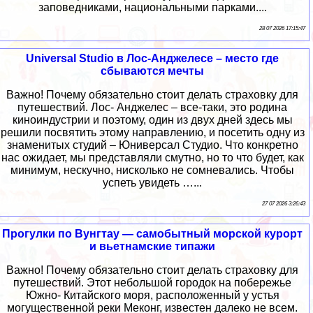
заповедниками, национальными парками....
28 07 2026 17:15:47
Universal Studio в Лос-Анджелесе – место где
сбываются мечты
Важно! Почему обязательно стоит делать страховку для
путешествий. Лос- Анджелес – все-таки, это родина
киноиндустрии и поэтому, один из двух дней здесь мы
решили посвятить этому направлению, и посетить одну из
знаменитых студий – Юниверсал Студио. Что конкретно
нас ожидает, мы представляли смутно, но то что будет, как
минимум, нескучно, нисколько не сомневались. Чтобы
успеть увидеть …...
27 07 2026 3:26:43
Прогулки по Вунгтау — самобытный морской курорт
и вьетнамские типажи
Важно! Почему обязательно стоит делать страховку для
путешествий. Этот небольшой городок на побережье
Южно- Китайского моря, расположенный у устья
могущественной реки Меконг, известен далеко не всем.