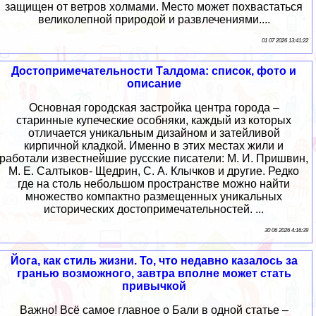
защищен от ветров холмами. Место может похвастаться
великолепной природой и развлечениями....
01 07 2026 13:41:22
Достопримечательности Талдома: список, фото и
описание
Основная городская застройка центра города –
старинные купеческие особняки, каждый из которых
отличается уникальным дизайном и затейливой
кирпичной кладкой. Именно в этих местах жили и
работали известнейшие русские писатели: М. И. Пришвин,
М. Е. Салтыков- Щедрин, С. А. Клычков и другие. Редко
где на столь небольшом пространстве можно найти
множество компактно размещенных уникальных
исторических достопримечательностей. ...
30 06 2026 4:16:39
Йога, как стиль жизни. То, что недавно казалось за
гранью возможного, завтра вполне может стать
привычкой
Важно! Всё самое главное о Бали в одной статье –