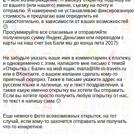
от вашего (или нашего) имени, съезжу на почту и
отправлю. Я намеренно не устанавливаю фиксированную
стоимость и предлагаю вам определить её
самостоятельно, в зависимости от ваших возможностей
🙂
Просуммируйте все слагаемые и отправляйте
полученную сумму Яндекс.Деньгами или переводом с
карты на наш счет (на Бали мы до конца лета 2017):
Не забудьте указать ваше имя в комментариях к платежу,
и одновременно с этим, напишите мне письмо с темой
«Открытка с Бали» на мой ящик: maria@life-in-travels.ru
или в
ВКонтакте
, о вашем желании сделать кому-то
приятный сюрприз. Также в письме укажите адрес на
русском языке и латинице, ну и текст поздравления, а
также какую именно открытку вы хотели бы отправить.
Если вы хотите просто получить любую открытку от нас,
то текст я напишу сама 🙂
Еще немного фото всевозможных открыток, на тот
случай, если кому-то захочется отправить или получить
что-то конкретное