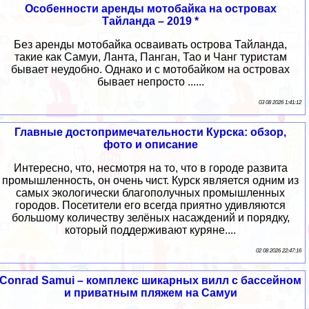
Особенности аренды мотобайка на островах
Тайланда – 2019 *
Без аренды мотобайка осваивать острова Тайланда,
такие как Самуи, Ланта, Панган, Тао и Чанг туристам
бывает неудобно. Однако и с мотобайком на островах
бывает непросто ......
03 08 2026 1:41:12
Главные достопримечательности Курска: обзор,
фото и описание
Интересно, что, несмотря на то, что в городе развита
промышленность, он очень чист. Курск является одним из
самых экологически благополучных промышленных
городов. Посетители его всегда приятно удивляются
большому количеству зелёных насаждений и порядку,
который поддерживают куряне....
02 08 2026 22:47:16
Conrad Samui – комплекс шикарных вилл с бассейном
и приватным пляжем на Самуи