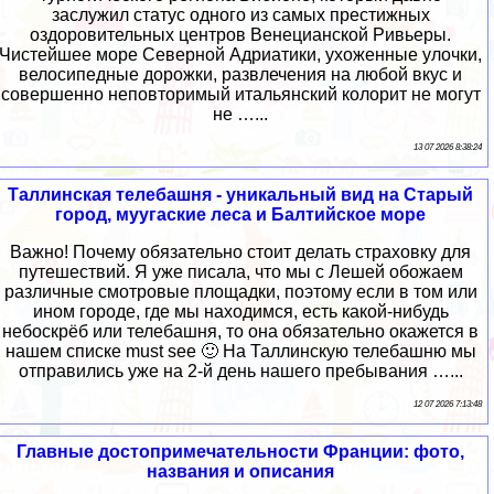
заслужил статус одного из самых престижных
оздоровительных центров Венецианской Ривьеры.
Чистейшее море Северной Адриатики, ухоженные улочки,
велосипедные дорожки, развлечения на любой вкус и
совершенно неповторимый итальянский колорит не могут
не …...
13 07 2026 8:38:24
Таллинская телебашня - уникальный вид на Старый
город, муугаские леса и Балтийское море
Важно! Почему обязательно стоит делать страховку для
путешествий. Я уже писала, что мы с Лешей обожаем
различные смотровые площадки, поэтому если в том или
ином городе, где мы находимся, есть какой-нибудь
небоскрёб или телебашня, то она обязательно окажется в
нашем списке must see 🙂 На Таллинскую телебашню мы
отправились уже на 2-й день нашего пребывания …...
12 07 2026 7:13:48
Главные достопримечательности Франции: фото,
названия и описания