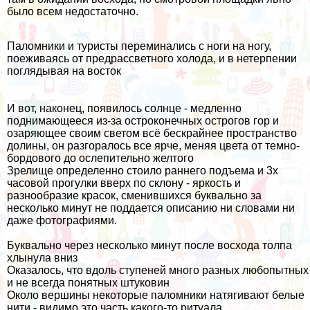
было всем недостаточно.
Паломники и туристы переминались с ноги на ногу,
поеживаясь от предрассветного холода, и в нетерпении
поглядывая на восток
И вот, наконец, появилось солнце - медленно
поднимающееся из-за остроконечных острогов гор и
озаряющее своим светом всё бескрайнее пространство
долины, он разгоралось все ярче, меняя цвета от темно-
бордового до ослепительно желтого
Зрелище определенно стоило раннего подъема и 3х
часовой прогулки вверх по склону - яркость и
разнообразие красок, сменившихся буквально за
несколько минут не поддается описанию ни словами ни
даже фотографиями.
Буквально через несколько минут после восхода толпа
хлынула вниз
Оказалось, что вдоль ступеней много разных любопытных
и не всегда понятных штуковин
Около вершины некоторые паломники натягивают белые
нити - видимо это часть какого-то ритуала