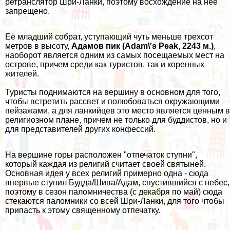
ретранслятор Шри-Ланки, поэтому восхождение на неё
запрещено.
Её младший собрат, уступающий чуть меньше трехсот
метров в высоту,
Адамов пик (Adam\'s Peak, 2243 м.)
,
наоборот является одним из самых посещаемых мест на
острове,
причем
среди
как туристов, так и коренных
жителей.
Туристы поднимаются на вершину в основном для того,
чтобы встретить рассвет и полюбоваться окружающими
пейзажами, а для ланкийцев это место является ценным в
религиозном плане, причем не только для буддистов, но и
для представителей других конфессий.
На вершине горы расположен "отпечаток ступни",
который каждая из религий считает своей святыней.
Основная идея у всех религий примерно одна - сюда
впервые ступил Будда/Шива/Адам, спустившийся с небес,
поэтому в сезон паломничества (с декабря по май) сюда
стекаются паломники со всей Шри-Ланки, для того чтобы
припасть к этому священному отпечатку.