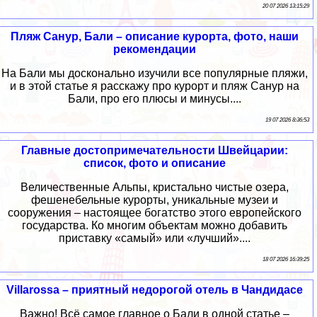
20 07 2026 13:15:29
Пляж Санур, Бали – описание курорта, фото, наши
рекомендации
На Бали мы досконально изучили все популярные пляжи,
и в этой статье я расскажу про курорт и пляж Санур на
Бали, про его плюсы и минусы....
19 07 2026 8:36:53
Главные достопримечательности Швейцарии:
список, фото и описание
Величественные Альпы, кристально чистые озера,
фешенебельные курорты, уникальные музеи и
сооружения – настоящее богатство этого европейского
государства. Ко многим объектам можно добавить
приставку «самый» или «лучший»....
18 07 2026 16:39:25
Villarossa – приятный недорогой отель в Чандидасе
Важно! Всё самое главное о Бали в одной статье –