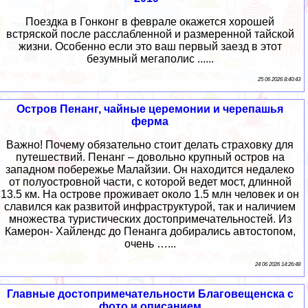
Поездка в Гонконг в феврале окажется хорошей
встряской после расслабленной и размеренной тайской
жизни. Особенно если это ваш первый заезд в этот
безумный мегаполис ......
25 06 2026 8:40:43
Остров Пенанг, чайные церемонии и черепашья
ферма
Важно! Почему обязательно стоит делать страховку для
путешествий. Пенанг – довольно крупный остров на
западном побережье Малайзии. Он находится недалеко
от полуостровной части, с которой ведет мост, длинной
13.5 км. На острове проживает около 1.5 млн человек и он
славился как развитой инфраструктурой, так и наличием
множества туристических достопримечательностей. Из
Камерон- Хайлендс до Пенанга добирались автостопом,
очень …...
24 06 2026 14:26:48
Главные достопримечательности Благовещенска с
фото и описанием