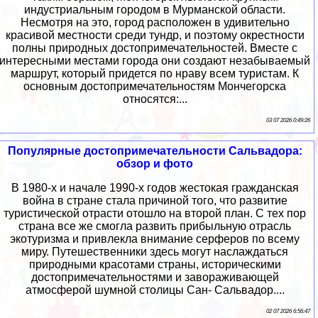
индустриальным городом в Мурманской области.
Несмотря на это, город расположен в удивительно
красивой местности среди тундр, и поэтому окрестности
полны природных достопримечательностей. Вместе с
интересными местами города они создают незабываемый
маршрут, который придется по нраву всем туристам. К
основным достопримечательностям Мончегорска
относятся:...
03 07 2026 0:49:26
Популярные достопримечательности Сальвадора:
обзор и фото
В 1980-х и начале 1990-х годов жестокая гражданская
война в стране стала причиной того, что развитие
туристической отрасти отошло на второй план. С тех пор
страна все же смогла развить прибыльную отрасль
экотуризма и привлекла внимание серферов по всему
миру. Путешественники здесь могут наслаждаться
природными красотами страны, историческими
достопримечательностями и завораживающей
атмосферой шумной столицы Сан- Сальвадор....
02 07 2026 6:56:47