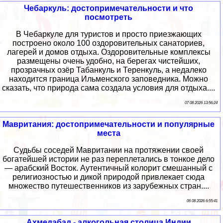
Чебаркуль: достопримечательности и что
посмотреть
В Чебаркуле для туристов и просто приезжающих
построено около 100 оздоровительных санаториев,
лагерей и домов отдыха. Оздоровительные комплексы
размещены очень удобно, на берегах чистейших,
прозрачных озёр Табанкуль и Теренкуль, а недалеко
находится граница Ильменского заповедника. Можно
сказать, что природа сама создала условия для отдыха....
07 08 2026 13:56:24
Мавритания: достопримечательности и популярные
места
Судьбы соседей Мавритании на протяжении своей
богатейшей истории не раз переплетались в тонкое дело
— арабский Восток. Аутентичный колорит смешанный с
религиозностью и дикой природой привлекает сюда
множество путешественников из зарубежных стран....
06 08 2026 6:55:41
Ахмедабад - алкогольная столица Индии