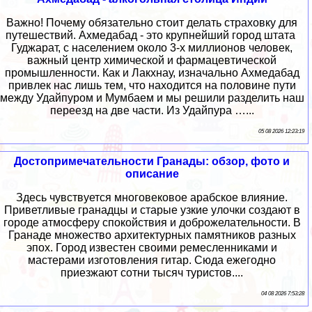
Важно! Почему обязательно стоит делать страховку для
путешествий. Ахмедабад - это крупнейший город штата
Гуджарат, с населением около 3-х миллионов человек,
важный центр химической и фармацевтической
промышленности. Как и Лакхнау, изначально Ахмедабад
привлек нас лишь тем, что находится на половине пути
между Удайпуром и Мумбаем и мы решили разделить наш
переезд на две части. Из Удайпура …...
05 08 2026 12:23:19
Достопримечательности Гранады: обзор, фото и
описание
Здесь чувствуется многовековое арабское влияние.
Приветливые гранадцы и старые узкие улочки создают в
городе атмосферу спокойствия и доброжелательности. В
Гранаде множество архитектурных памятников разных
эпох. Город известен своими ремесленниками и
мастерами изготовления гитар. Сюда ежегодно
приезжают сотни тысяч туристов....
04 08 2026 7:53:28