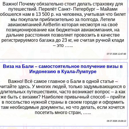
Важно! Почему обязательно стоит делать страховку для
путешествий. Перелёт Санкт- Петербург – Майами
обошелся нам в 13 500 р. на человека, учитывая что билет
мы покупали приблизительно за полгода. Летели
авиакомпанией AirBerlin которая несмотря на своё
позиционирование как бюджетная авиакомпания, на
дальние расстояния позволяет провозить в качестве
регистрируемого багажа до 23 кг, не считая ручной клади
– это …...
07 07 2026 13:47:48
Виза на Бали – самостоятельное получение визы в
Индонезию в Куала-Лумпуре
Важно! Всё самое главное о Бали в одной статье –
читайте здесь. У многих людей, только задумывающихся о
длительных путешествиях, часто возникает вопрос – а как
же быть с визами? Наиболее привычный способ – прийти
в посольство нужной страны в своем городе и оформить
там необходимые документы, но что делать, если хочется
посетить много стран, …...
06 07 2026 19:28:13