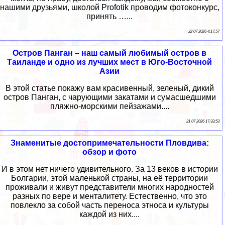
нашими друзьями, школой Profotik проводим фотоконкурс,
принять …...
22 07 2026 4:17:57
Остров Панган – наш самый любимый остров в
Таиланде и одно из лучших мест в Юго-Восточной
Азии
В этой статье покажу вам красивенный, зеленый, дикий
остров Панган, с чарующими закатами и сумасшедшими
пляжно-морскими пейзажами....
21 07 2026 17:33:53
Знаменитые достопримечательности Пловдива:
обзор и фото
И в этом нет ничего удивительного. За 13 веков в истории
Болгарии, этой маленькой страны, на её территории
проживали и живут представители многих народностей
разных по вере и менталитету. Естественно, что это
повлекло за собой часть переноса этноса и культуры
каждой из них....