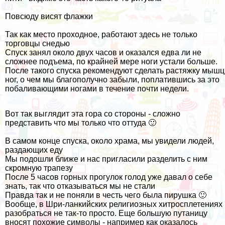
Повсюду висят флажки
Так как место проходное, работают здесь не только
торговцы снедью
Спуск занял около двух часов и оказался едва ли не
сложнее подъема, по крайней мере ноги устали больше.
После такого спуска рекомендуют сделать растяжку мышц
ног, о чем мы благополучно забыли, поплатившись за это
побаливающими ногами в течение почти недели.
Вот так выглядит эта гора со стороны - сложно
представить что мы только что оттуда 🙂
В самом конце спуска, около храма, мы увидели людей,
раздающих еду
Мы подошли ближе и нас пригласили разделить с ним
скромную трапезу
После 5 часов горных прогулок голод уже давал о себе
знать, так что отказываться мы не стали
Правда так и не поняли в честь чего была пирушка 🙂
Вообще, в Шри-ланкийских религиозных хитросплетениях
разобраться не так-то просто. Еще большую путаницу
вносят похожие символы - например как оказалось