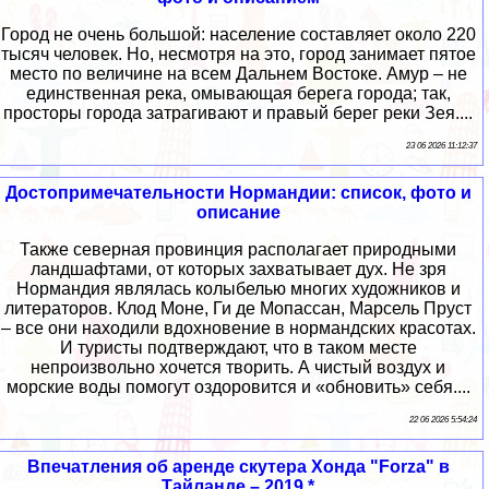
Город не очень большой: население составляет около 220
тысяч человек. Но, несмотря на это, город занимает пятое
место по величине на всем Дальнем Востоке. Амур – не
единственная река, омывающая берега города; так,
просторы города затрагивают и правый берег реки Зея....
23 06 2026 11:12:37
Достопримечательности Нормандии: список, фото и
описание
Также северная провинция располагает природными
ландшафтами, от которых захватывает дух. Не зря
Нормандия являлась колыбелью многих художников и
литераторов. Клод Моне, Ги де Мопассан, Марсель Пруст
– все они находили вдохновение в нормандских красотах.
И туристы подтверждают, что в таком месте
непроизвольно хочется творить. А чистый воздух и
морские воды помогут оздоровится и «обновить» себя....
22 06 2026 5:54:24
Впечатления об аренде скутера Хонда "Forza" в
Тайланде – 2019 *