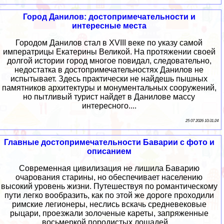
Город Данилов: достопримечательности и
интересные места
Городом Данилов стал в XVIII веке по указу самой
императрицы Екатерины Великой. На протяжении своей
долгой истории город многое повидал, следовательно,
недостатка в достопримечательностях Данилов не
испытывает. Здесь практически не найдешь пышных
памятников архитектуры и монументальных сооружений,
но пытливый турист найдет в Данилове массу
интересного....
25 07 2026 10:31:24
Главные достопримечательности Баварии с фото и
описанием
Современная цивилизация не лишила Баварию
очарования старины, но обеспечивает населению
высокий уровень жизни. Путешествуя по романтическому
пути легко вообразить, как по этой же дороге проходили
римские легионеры, неслись вскачь средневековые
рыцари, проезжали золоченые кареты, запряженные
восьмеркой породистых лошадей....