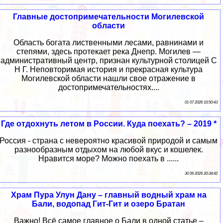
Главные достопримечательности Могилевской
области
Область богата лиственными лесами, равнинами и
степями, здесь протекает река Днепр. Могилев —
административный центр, признан культурной столицей С
Н Г. Неповторимая история и прекрасная культура
Могилевской области нашли свое отражение в
достопримечательностях....
01 07 2026 10:50:43
Где отдохнуть летом в России. Куда поехать? – 2019 *
Россия - страна с невероятно красивой природой и самым
разнообразным отдыхом на любой вкус и кошелек.
Нравится море? Можно поехать в ......
30 06 2026 20:34:42
Храм Пура Улун Дану – главный водный храм на
Бали, водопад Гит-Гит и озеро Братан
Важно! Всё самое главное о Бали в одной статье –