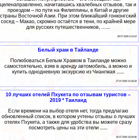
целенаправленно, начитавшись хвалебных отзывов, так и
проездом – по пути на Филиппины, в Китай и другие
страны Восточной Азии. При этом ближайший гонконгский
сосед – Макао, скромно остаётся в тени, по крайней мере
для русских путешественников, …...
28 07 2026 0:14:10
Белый храм в Тайланде
Полюбоваться Белым Храмом в Таиланде можно
самостоятельно, взяв в аренду автомобиль, а можно и
купить однодневную экскурсию из Чиангмая ......
27 07 2026 15:18:34
10 лучших отелей Пхукета по отзывам туристов –
2019 * Таиланд
Если времени на выбор отеля нет, тогда предлагаю
обновленный список, в котором учтены отзывы о лучших
отелях Пхукета, а также для удобства вы можете сразу
посмотреть цены на эти отели ......
26 07 2026 16:29:40