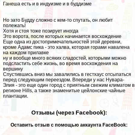
Ганеша есть и в индуизме и в буддизме
Но зато Будду сложно с кем-то спутать, он любит
полежать!
Хотя и стоя тоже позирует иногда
Это ворота, после которых начинается восхождение
Еще одна из достопримечательностей этой деревни,
кроме Адамс пика - это халва, которая горами навалена
на каждом прилавке
ну и вообще много всяких сладостей, которыми можно
подсластить себе жизнь, во время восхождения на
вершину
Спустившись вниз мы завалились в гестхаус отсыпаться
перед следующим переездом. Впереди у нас
Нувара-
Элия
- это еще один город с приятным свежим климатом в
регионе Hills, а также знаменитые цейлонские чайные
плантации.
Отзывы (через Facebook):
Оставить отзыв с помощью аккаунта FaceBook: