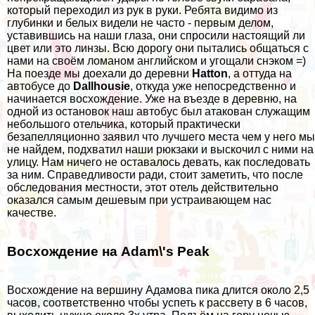
который переходил из рук в руки. Ребята видимо из
глубинки и белых видели не часто - первым делом,
уставившись на наши глаза, они спросили настоящий ли
цвет или это линзы. Всю дорогу они пытались общаться с
нами на своём ломаном английском и угощали снэком =)
На поезде мы доехали до деревни
Hatton
, а оттуда на
автобусе до
Dallhousie
, откуда уже непосредственно и
начинается восхождение. Уже на въезде в деревню, на
одной из остановок наш автобус был атакован служащим
небольшого отельчика, который практически
безапелляционно заявил что лучшего места чем у него мы
не найдем, подхватил наши рюкзаки и выскочил с ними на
улицу. Нам ничего не оставалось девать, как последовать
за ним. Справедливости ради, стоит заметить, что после
обследования местности, этот отель действительно
оказался самым дешевым при устраивающем нас
качестве.
Восхождение на Adam\'s Peak
Восхождение на вершину Адамова пика длится около 2,5
часов, соответственно чтобы успеть к рассвету в 6 часов,