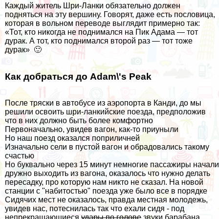
Каждый житель Шри-Ланки обязательно должен
подняться на эту вершину. Говорят, даже есть пословица,
которая в вольном переводе выглядит примерно так:
«Тот, кто никогда не поднимался на Пик Адама — тот
дурак. А тот, кто поднимался второй раз — тот тоже
дурак» 🙂
Как добраться до Adam\'s Peak
После тряски в автобусе из аэропорта в Канди, до мы
решили освоить шри-ланкийские поезда, предположив
что в них должно быть более комфортно
Первоначально, увидев вагон, как-то приуныли
Но наш поезд оказался поприличней
Изначально сели в пустой вагон и обрадовались такому
счастью
Но буквально через 15 минут немногие пассажиры начали
дружно выходить из вагона, оказалось что нужно делать
пересадку, про которую нам никто не сказал. На новой
станции с "набитостью" поезда уже было все в порядке
Сидячих мест не оказалось, правда местная молодежь,
увидев нас, потеснилась так что ехали сидя - под
непрекращающиеся
удары по голове
звуки барабана,