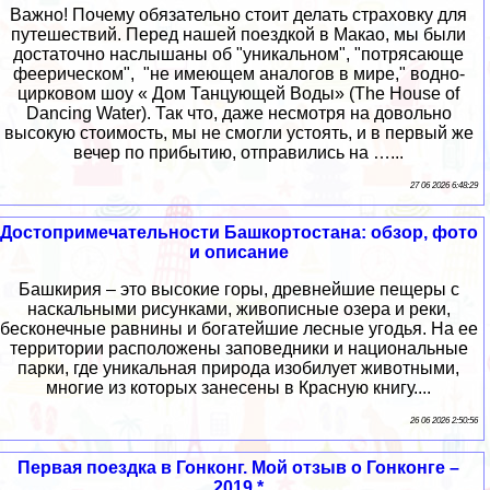
Важно! Почему обязательно стоит делать страховку для
путешествий. Перед нашей поездкой в Макао, мы были
достаточно наслышаны об "уникальном", "потрясающе
феерическом", "не имеющем аналогов в мире," водно-
цирковом шоу « Дом Танцующей Воды» (The House of
Dancing Water). Так что, даже несмотря на довольно
высокую стоимость, мы не смогли устоять, и в первый же
вечер по прибытию, отправились на …...
27 06 2026 6:48:29
Достопримечательности Башкортостана: обзор, фото
и описание
Башкирия – это высокие горы, древнейшие пещеры с
наскальными рисунками, живописные озера и реки,
бесконечные равнины и богатейшие лесные угодья. На ее
территории расположены заповедники и национальные
парки, где уникальная природа изобилует животными,
многие из которых занесены в Красную книгу....
26 06 2026 2:50:56
Первая поездка в Гонконг. Мой отзыв о Гонконге –
2019 *