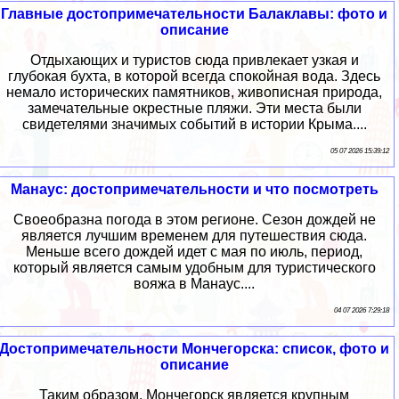
Главные достопримечательности Балаклавы: фото и
описание
Отдыхающих и туристов сюда привлекает узкая и
глубокая бухта, в которой всегда спокойная вода. Здесь
немало исторических памятников, живописная природа,
замечательные окрестные пляжи. Эти места были
свидетелями значимых событий в истории Крыма....
05 07 2026 15:39:12
Манаус: достопримечательности и что посмотреть
Своеобразна погода в этом регионе. Сезон дождей не
является лучшим временем для путешествия сюда.
Меньше всего дождей идет с мая по июль, период,
который является самым удобным для туристического
вояжа в Манаус....
04 07 2026 7:29:18
Достопримечательности Мончегорска: список, фото и
описание
Таким образом, Мончегорск является крупным