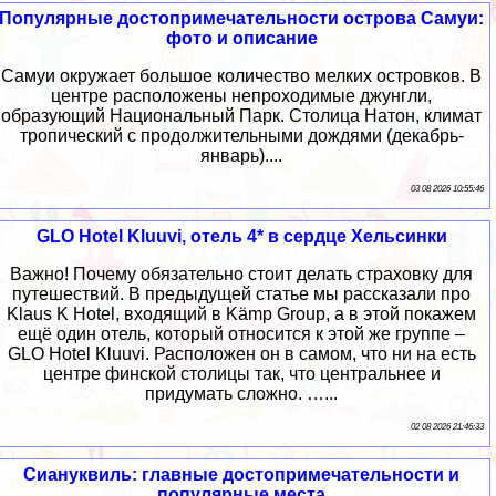
Популярные достопримечательности острова Самуи:
фото и описание
Самуи окружает большое количество мелких островков. В
центре расположены непроходимые джунгли,
образующий Национальный Парк. Столица Натон, климат
тропический с продолжительными дождями (декабрь-
январь)....
03 08 2026 10:55:46
GLO Hotel Kluuvi, отель 4* в сердце Хельсинки
Важно! Почему обязательно стоит делать страховку для
путешествий. В предыдущей статье мы рассказали про
Klaus K Hotel, входящий в Kämp Group, а в этой покажем
ещё один отель, который относится к этой же группе –
GLO Hotel Kluuvi. Расположен он в самом, что ни на есть
центре финской столицы так, что центральнее и
придумать сложно. …...
02 08 2026 21:46:33
Сиануквиль: главные достопримечательности и
популярные места