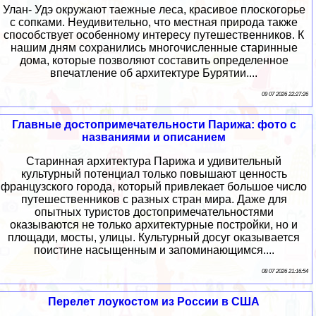
Улан- Удэ окружают таежные леса, красивое плоскогорье
с сопками. Неудивительно, что местная природа также
способствует особенному интересу путешественников. К
нашим дням сохранились многочисленные старинные
дома, которые позволяют составить определенное
впечатление об архитектуре Бурятии....
09 07 2026 22:27:26
Главные достопримечательности Парижа: фото с
названиями и описанием
Старинная архитектура Парижа и удивительный
культурный потенциал только повышают ценность
французского города, который привлекает большое число
путешественников с разных стран мира. Даже для
опытных туристов достопримечательностями
оказываются не только архитектурные постройки, но и
площади, мосты, улицы. Культурный досуг оказывается
поистине насыщенным и запоминающимся....
08 07 2026 21:16:54
Перелет лоукостом из России в США