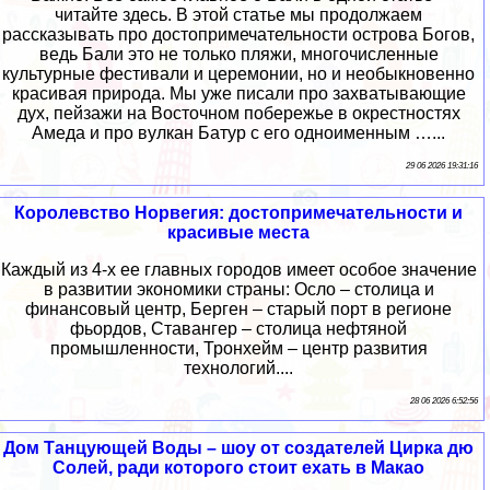
читайте здесь. В этой статье мы продолжаем
рассказывать про достопримечательности острова Богов,
ведь Бали это не только пляжи, многочисленные
культурные фестивали и церемонии, но и необыкновенно
красивая природа. Мы уже писали про захватывающие
дух, пейзажи на Восточном побережье в окрестностях
Амеда и про вулкан Батур с его одноименным …...
29 06 2026 19:31:16
Королевство Норвегия: достопримечательности и
красивые места
Каждый из 4-х ее главных городов имеет особое значение
в развитии экономики страны: Осло – столица и
финансовый центр, Берген – старый порт в регионе
фьордов, Ставангер – столица нефтяной
промышленности, Тронхейм – центр развития
технологий....
28 06 2026 6:52:56
Дом Танцующей Воды – шоу от создателей Цирка дю
Солей, ради которого стоит ехать в Макао