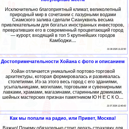
Исключительно благоприятный климат, великолепный
природный мир в сочетании с лазурными водами
Сиамского залива сделали Сиануквиль весьма
привлекательным для богатых иностранных инвесторов,
превративших его в современный процветающий город
— курорт, входящий в топ 5 крупнейших городов
Камбоджи....
01 08 2026 11:22:50
Достопримечательности Хойана с фото и описанием
Хойан отличается уникальной портово-торговой
архитектуры, которая формировалась и развивалась
столетиями. Из-за этого весь город с его зданиями,
усыпальницами, могилами, торговыми и сувенирными
лавками, храмами, магазинами, старинными домиками,
шейных мастерских признан памятником Ю Н Е С К О....
31 07 2026 12:40:43
Как мы попали на радио, или Привет, Москва!
Важно! Почему обязательно стоит делать страховку для