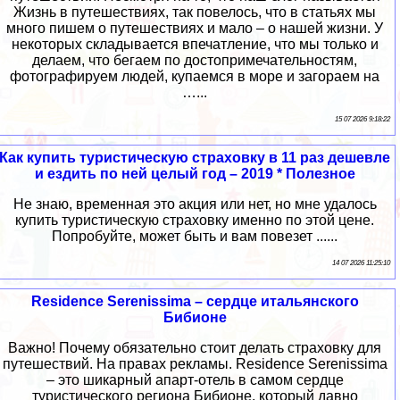
Жизнь в путешествиях, так повелось, что в статьях мы
много пишем о путешествиях и мало – о нашей жизни. У
некоторых складывается впечатление, что мы только и
делаем, что бегаем по достопримечательностям,
фотографируем людей, купаемся в море и загораем на
…...
15 07 2026 9:18:22
Как купить туристическую страховку в 11 раз дешевле
и ездить по ней целый год – 2019 * Полезное
Не знаю, временная это акция или нет, но мне удалось
купить туристическую страховку именно по этой цене.
Попробуйте, может быть и вам повезет ......
14 07 2026 11:25:10
Residence Serenissima – сердце итальянского
Бибионе
Важно! Почему обязательно стоит делать страховку для
путешествий. На правах рекламы. Residence Serenissima
– это шикарный апарт-отель в самом сердце
туристического региона Бибионе, который давно