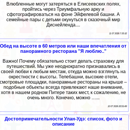
Влюбленные могут затеряться в Елисеевских полях,
пройтись через Триумфальную арку и
сфотографироваться на фоне Эйфелевой башни. А
семейные пары с детьми окунуться в сказочный мир
Диснейленда....
11 07 2026 7:35:32
Обед на высоте в 60 метров или наши впечатления от
панорамного ресторана "Я люблю.."
Важно! Почему обязательно стоит делать страховку для
путешествий. Мы уже неоднократно признавались в
своей любви к любым местам, откуда можно взглянуть на
окрестности с высоты. Телебашни, высокие отели,
смотровые площадки, панорамные рестораны на крыше –
подобные объекты всегда привлекают наше внимание,
хотя в нашем родном Питере таких мест, к сожалению, не
очень много. Конечно, можно …...
10 07 2026 20:53:49
Достопримечательности Улан-Удэ: список, фото и
описание