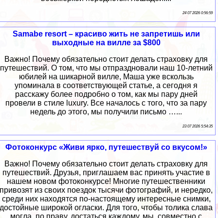
24 07 2026 0:56:59
Samabe resort – красиво жить не запретишь или
выходные на вилле за $800
Важно! Почему обязательно стоит делать страховку для
путешествий. О том, что мы отпраздновали наш 10-летний
юбилей на шикарной вилле, Маша уже вскользь
упоминала в соответствующей статье, а сегодня я
расскажу более подробно о том, как мы пару дней
провели в стиле luxury. Все началось с того, что за пару
недель до этого, мы получили письмо …...
23 07 2026 5:54:35
Фотоконкурс «Живи ярко, путешествуй со вкусом!»
Важно! Почему обязательно стоит делать страховку для
путешествий. Друзья, приглашаем вас принять участие в
нашем новом фотоконкурсе! Многие путешественники
привозят из своих поездок тысячи фотографий, и нередко,
среди них находятся по-настоящему интересные снимки,
достойные широкой огласки. Для того, чтобы толика слава
могла, по праву, достаться каждому, мы, совместно с