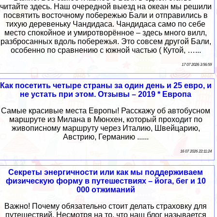
читайте здесь. Наш очередной выезд на океан мы решили
посвятить восточному побережью Бали и отправились в
тихую деревеньку Чандидаса. Чандидаса само по себе
место спокойное и умиротворённое – здесь много вилл,
разбросанных вдоль побережья. Это совсем другой Бали,
особенно по сравнению с южной частью ( Кутой, …...
17 07 2026 3:56:59
Как посетить четыре страны за один день и 25 евро, и
не устать при этом. Отзывы – 2019 * Европа
Самые красивые места Европы! Расскажу об автобусном
маршруте из Милана в Мюнхен, который проходит по
живописному маршруту через Италию, Швейцарию,
Австрию, Германию ......
16 07 2026 22:11:24
Секреты энергичности или как мы поддерживаем
физическую форму в путешествиях – йога, бег и 10
000 отжиманий
Важно! Почему обязательно стоит делать страховку для
путешествий. Несмотря на то, что наш блог называется