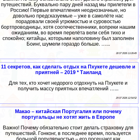
путешествий. Буквально пару дней назад мы прилетели в
Россию! Первые впечатления неоднозначные, но
довольно предсказуемые – уже в самолёте нас
порадовали своей угрюмостью и суровостью
бортпроводницы, хотя соотечественники, вопреки нашим
ожиданиям, во время перелёта вели себя тихо и
спокойно; китайцы, которыми наполовину был заполнен
Боинг, шумели гораздо больше. …...
30 07 2026 13:39:49
11 секретов, как сделать отдых на Пхукете дешевле и
приятней – 2019 * Таиланд
Для тех, кто хочет недорого отдохнуть на Пхукете и
получить массу приятных впечатлений …...
29 07 2026 12:54:52
Макао – китайская Португалия или почему
португальцы не хотят жить в Европе
Важно! Почему обязательно стоит делать страховку для
путешествий. Гонконг, в последнее время, пользуется
большой популярностью – его посещают как