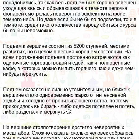
понадобились, так как весь подъем был хорошо освещен -
уходящая ввысь и обрывающаяся в темноте цепочка
фонарей смотрелась невероятно эффектно на фоне
темного неба. Но даже если бы не было подсветки, то и в
темноте, среди такого количества народу сбиться с курса
было бы невозможно.
Подъем к вершине состоит из 5200 ступеней, местами
разбитых, но в целом в весьма хорошем состоянии. На
всем протяжении подъема постоянно встречаются как
одиночные торговцы водой и едой, так и полноценные
кафе, в которых можно выпить горячего чаю и даже чем-
нибудь перекусить.
Подъем оказался не сильно утомительным, но ближе к
вершине стало одновременно жарко от интенсивной
ходьбы и холодно от пронизывающего ветра, поэтому
приходилось выбирать - либо одеться потеплее и потеть,
либо раздеться и мерзнуть 🙂
На вершине столпотворение достигло невероятных
масштабов. Сложно сказать, сколько человек собралось
там в ожидании восхода, но смотровой площадки явно