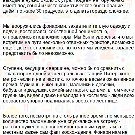
выходить нужно около 3х утра. Подъём на гору ночью
имеет под собой и чисто климатическое обоснование -
днём, по жаре 30 градусов, это делать гораздо сложнее.
Мы вооружились фонарями, захватили теплую одежду и
воду и, восторгаясь собственной решимостью,
отправились к подножию горы. Мы были уверены, что мы
встретим на пути несколько отважных туристов, возможно
еще с десяток паломников, но то что мы увидели, заранее
представить было невозможно.
Ступени, ведущие к вершине, можно было сравнить с
эскалатором одной из центральных станций Питерского
метро - если и не в час пик, то точно в весьма оживленное
время. Мужчины и женщины, мальчики и девочки,
бабушки и дедушки, семейные пары с детьми, в том числе
грудными, видели даже инвалида на костылях - люди всех
возрастов упорно поднимались вверх по лестнице.
Более того, несмотря на столь раннее время, не меньшее
количество паломников уже спускались на встречу -
рассвет нужен в основном иностранным туристам, а
местным важен сам факт восхождения. Фонари нам не