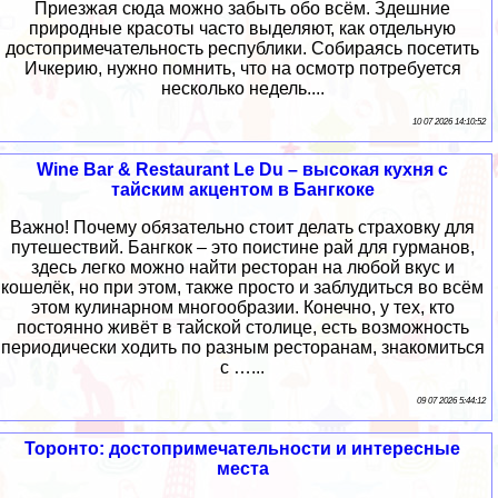
Приезжая сюда можно забыть обо всём. Здешние
природные красоты часто выделяют, как отдельную
достопримечательность республики. Собираясь посетить
Ичкерию, нужно помнить, что на осмотр потребуется
несколько недель....
10 07 2026 14:10:52
Wine Bar & Restaurant Le Du – высокая кухня с
тайским акцентом в Бангкоке
Важно! Почему обязательно стоит делать страховку для
путешествий. Бангкок – это поистине рай для гурманов,
здесь легко можно найти ресторан на любой вкус и
кошелёк, но при этом, также просто и заблудиться во всём
этом кулинарном многообразии. Конечно, у тех, кто
постоянно живёт в тайской столице, есть возможность
периодически ходить по разным ресторанам, знакомиться
с …...
09 07 2026 5:44:12
Торонто: достопримечательности и интересные
места