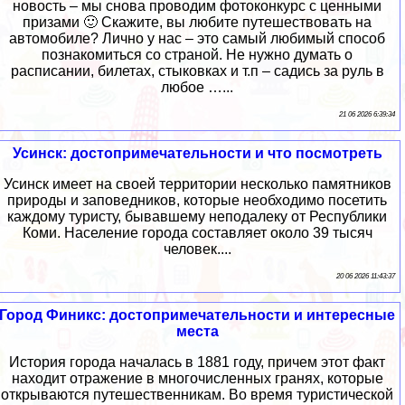
новость – мы снова проводим фотоконкурс с ценными
призами 🙂 Скажите, вы любите путешествовать на
автомобиле? Лично у нас – это самый любимый способ
познакомиться со страной. Не нужно думать о
расписании, билетах, стыковках и т.п – садись за руль в
любое …...
21 06 2026 6:39:34
Усинск: достопримечательности и что посмотреть
Усинск имеет на своей территории несколько памятников
природы и заповедников, которые необходимо посетить
каждому туристу, бывавшему неподалеку от Республики
Коми. Население города составляет около 39 тысяч
человек....
20 06 2026 11:43:37
Город Финикс: достопримечательности и интересные
места
История города началась в 1881 году, причем этот факт
находит отражение в многочисленных гранях, которые
открываются путешественникам. Во время туристической