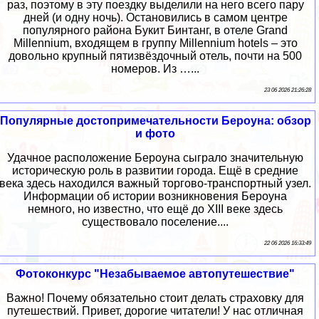
раз, поэтому в эту поездку выделили на него всего пару
дней (и одну ночь). Остановились в самом центре
популярного района Букит Бинтанг, в отеле Grand
Millennium, входящем в группу Millennium hotels – это
довольно крупный пятизвёздочный отель, почти на 500
номеров. Из …...
23 06 2026 21:26:28
Популярные достопримечательности Бероуна: обзор
и фото
Удачное расположение Бероуна сыграло значительную
историческую роль в развитии города. Ещё в средние
века здесь находился важный торгово-транспортный узел.
Информации об истории возникновения Бероуна
немного, но известно, что ещё до XIII веке здесь
существовало поселение....
22 06 2026 16:33:49
Фотоконкурс "Незабываемое автопутешествие"
Важно! Почему обязательно стоит делать страховку для
путешествий. Привет, дорогие читатели! У нас отличная