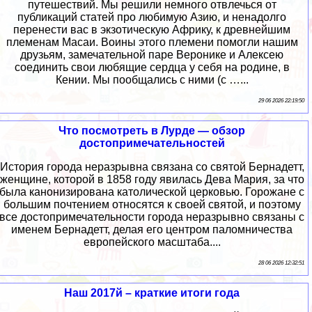
путешествий. Мы решили немного отвлечься от
публикаций статей про любимую Азию, и ненадолго
перенести вас в экзотическую Африку, к древнейшим
племенам Масаи. Воины этого племени помогли нашим
друзьям, замечательной паре Веронике и Алексею
соединить свои любящие сердца у себя на родине, в
Кении. Мы пообщались с ними (с …...
29 06 2026 22:19:50
Что посмотреть в Лурде — обзор
достопримечательностей
История города неразрывна связана со святой Бернадетт,
женщине, которой в 1858 году явилась Дева Мария, за что
была канонизирована католической церковью. Горожане с
большим почтением относятся к своей святой, и поэтому
все достопримечательности города неразрывно связаны с
именем Бернадетт, делая его центром паломничества
европейского масштаба....
28 06 2026 12:32:51
Наш 2017й – краткие итоги года