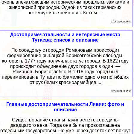
очень впечатляющим историческим прошлым, замками и
живописной природой. Одной из таких германских
«жемчужин» является г. Кохем....
17 06 2026 22:29:41
Достопримечательности и интересные места
Тутаева: список и описание
По соседству с городом Романовым происходит
формирование рыбацкой Борисоглебской слободы,
которая в 1777 году получила статус города. В 1822 году
происходит объединение двух городов в один —
Романов- Борисоглебск. В 1918 году город был
переименован в Тутаев по фамилии одного из погибших
от рук белых красноармейцев....
16 06 2026 10:57:51
Главные достопримечательности Ливии: фото и
описание
Существование страны начинается с середины
двадцатого века. Тогда она была провозглашена
отдельным государством. Но уже через десяток лет вокруг