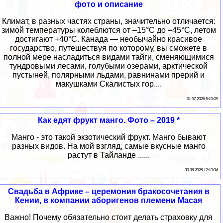
фото и описание
Климат, в разных частях страны, значительно отличается:
зимой температуры колеблются от –15°C до –45°C, летом
достигают +40°C. Канада — необычайно красивое
государство, путешествуя по которому, вы сможете в
полной мере насладиться видами тайги, сменяющимися
тундровыми лесами, голубыми озерами, арктической
пустыней, полярными льдами, равнинами прерий и
макушками Скалистых гор....
01 07 2026 5:10:28
Как едят фрукт манго. Фото – 2019 *
Манго - это такой экзотический фрукт. Манго бывают
разных видов. На мой взгляд, самые вкусные манго
растут в Тайланде ......
30 06 2026 12:10:34
Свадьба в Африке – церемония бракосочетания в
Кении, в компании аборигенов племени Масая
Важно! Почему обязательно стоит делать страховку для