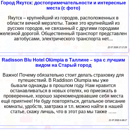
Город Якутск: достопримечательности и интересные
места (с фото)
Якутск – крупнейший из городов, расположенных в
области вечной мерзлоты. Также это крупнейший из
русских городов, не связанный с другими городами
железной дорогой. Общественный транспорт представлен
автобусами, электрического транспорта нет....
22 07 2026 17:17:29
Radisson Blu Hotel Olümpia в Таллине – spa с лучшим
видом на Старый город
Важно! Почему обязательно стоит делать страховку для
путешествий. В Raddison Olumpia мы уже
бывали однажды в прошлом году. Нам нравится
останавливаться в новых отелях, но приезжать в
проверенные, хорошо зарекомендовавшие себя места
ещё приятнее! Не буду повторяться, детальное описание
комнаты, удобств, завтрака и т.п. можно найти в нашей
статье, скажу личшь, что в этот раз мы также …...
21 07 2026 6:38:17