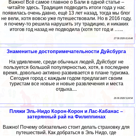
Важно! Всё самое главное о Бали в одной статье –
читайте здесь. Традиция подводить итоги года у нас
появилась очень давно, ещё 13 лет назад, тогда мы блог
не вели, хотя вовсю уже путешествовали. Но в 2016 году,
я почему-то решила нарушить эту традицию, и никаких
итогов год назад не подводила (хотя тот год и …...
27 06 2026 8:14:44
Знаменитые достопримечательности Дуйсбурга
На удивление, среди обычных людей, Дуйсбург не
пользуется большой популярностью, хотя, в последнее
время, довольно активно развивается в плане туризма.
Сегодня город с каждым годом предлагает своим
туристам все новые и новые развлечения и места
отдыха....
26 06 2026 5:24:54
Пляжи Эль-Нидо Корон-Корон и Лас-Кабанас –
затерянный рай на Филиппинах
Важно! Почему обязательно стоит делать страховку для
путешествий. Как добраться в Эль Нидо, где