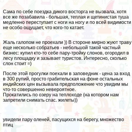
Сама по себе поездка дикого восторга не вызвала, хотя
все же позабавила - большая, теплая и щетинистая туша
медленно переступает с ноги на ногу и по всей видимости
не особо ощущает, что кого-то катает.
Жаль галопом не проехали )) В стороне мирно жуют траву
еще несколько собратьев - небольшой такой частный
бизнес: купил кто-то себе пару-тройку слонов, огородил в
лесу площадку и зазывает туристов. Интересно, сколько
слон стоит =)
После этой прогулки поехали в заповедник - цена за вход
в 300 рупий, просто грабительская на фоне остальных
индийских цен вызывала предположение что увидим мы
что-то совершенно невероятное.
Прокатились по озеру на теплоходе (на котором нам
запретили снимать спас. жилеты))
увидели пару оленей, пасущихся на берегу, множество
птиц