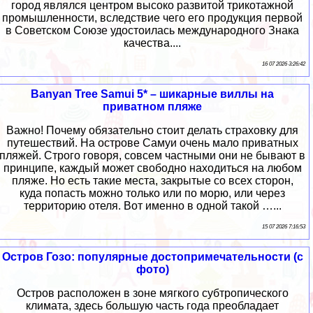
город являлся центром высоко развитой трикотажной
промышленности, вследствие чего его продукция первой
в Советском Союзе удостоилась международного Знака
качества....
16 07 2026 3:26:42
Banyan Tree Samui 5* – шикарные виллы на
приватном пляже
Важно! Почему обязательно стоит делать страховку для
путешествий. На острове Самуи очень мало приватных
пляжей. Строго говоря, совсем частными они не бывают в
принципе, каждый может свободно находиться на любом
пляже. Но есть такие места, закрытые со всех сторон,
куда попасть можно только или по морю, или через
территорию отеля. Вот именно в одной такой …...
15 07 2026 7:16:53
Остров Гозо: популярные достопримечательности (с
фото)
Остров расположен в зоне мягкого субтропического
климата, здесь большую часть года преобладает