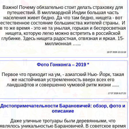
Важно! Почему обязательно стоит делать страховку для
путешествий. В миллиардной Индии большая часть
населения живет бедно. Да что там бедно, нищета - вот
естественное состояние большинства жителей страны. И
в то же время - это не та унылая, горькая и беспросветная
нищета, которую легко можно встретить в российской
глубинке. Здесь нищета радостная, отвязная и яркая. 15-
миллионная …...
18 07 2026 10:13:18
Фото Гонконга – 2019 *
Первое что приходит на ум, - азиатский Нью- Йорк, такая
же настойчивая устремленность вверх всех его
ландшафтов и совершенно чумовой ритм жизни ......
17 07 2026 8:27:23
Достопримечательности Барановичей: обзор, фото и
описание
Даже уличные тротуары были деревянными, что
являлось уникальностью Барановичей. В советское время