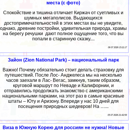
места (с фото)
Спокойствие и тишина отличает Киржач от суетливых и
шумных мегаполисов. Выдающихся
достопримечательностей в этих местах вы не увидите,
однако, древние постройки, удивительная природа, храмы
на берегу речушки дают полное ощущение того, что вы
попали в старинную сказку....
06 07 2026 15:11:17
Зайон (Zion National Park) – национальный парк
Важно! Почему обязательно стоит делать страховку для
путешествий. После Лос- Анджелеса мы на несколько
часов заехали в Лас- Вегас, замкнув, таким образом,
круговой маршрут по Неваде и Калифорнии, и
отправились продолжать знакомство с американскими
национальными парками, на этот раз в самые красивые
штаты – Юту и Аризону. Впереди у нас 10 дней для
посещения природных шедевров! На …...
05 07 2026 21:43:59
Виза в Южную Корею для россиян не нужна! Новые