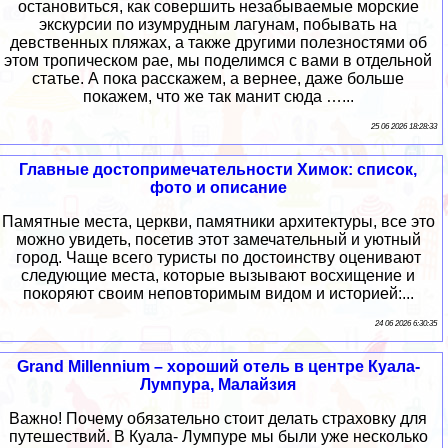
остановиться, как совершить незабываемые морские
экскурсии по изумрудным лагунам, побывать на
девственных пляжах, а также другими полезностями об
этом тропическом рае, мы поделимся с вами в отдельной
статье. А пока расскажем, а вернее, даже больше
покажем, что же так манит сюда …...
25 06 2026 18:28:33
Главные достопримечательности Химок: список,
фото и описание
Памятные места, церкви, памятники архитектуры, все это
можно увидеть, посетив этот замечательный и уютный
город. Чаще всего туристы по достоинству оценивают
следующие места, которые вызывают восхищение и
покоряют своим неповторимым видом и историей:...
24 06 2026 6:30:35
Grand Millennium – хороший отель в центре Куала-
Лумпура, Малайзия
Важно! Почему обязательно стоит делать страховку для
путешествий. В Куала- Лумпуре мы были уже несколько