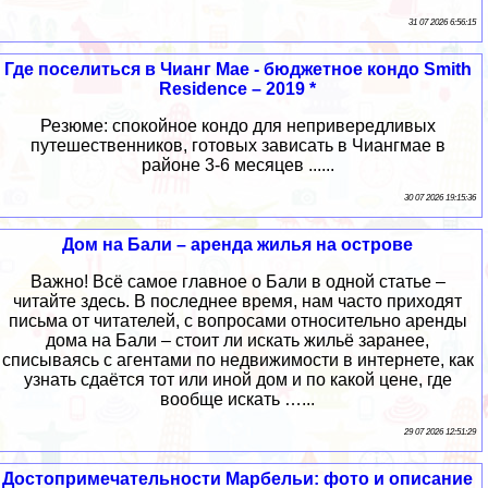
31 07 2026 6:56:15
Где поселиться в Чианг Мае - бюджетное кондо Smith
Residence – 2019 *
Резюме: спокойное кондо для непривередливых
путешественников, готовых зависать в Чиангмае в
районе 3-6 месяцев ......
30 07 2026 19:15:36
Дом на Бали – аренда жилья на острове
Важно! Всё самое главное о Бали в одной статье –
читайте здесь. В последнее время, нам часто приходят
письма от читателей, с вопросами относительно аренды
дома на Бали – стоит ли искать жильё заранее,
списываясь с агентами по недвижимости в интернете, как
узнать сдаётся тот или иной дом и по какой цене, где
вообще искать …...
29 07 2026 12:51:29
Достопримечательности Марбельи: фото и описание