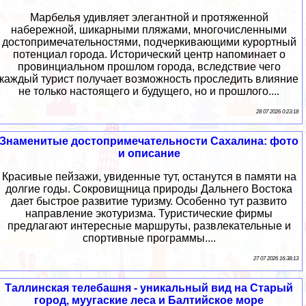
Марбелья удивляет элегантной и протяженной
набережной, шикарными пляжами, многочисленными
достопримечательностями, подчеркивающими курортный
потенциал города. Исторический центр напоминает о
провинциальном прошлом города, вследствие чего
каждый турист получает возможность проследить влияние
не только настоящего и будущего, но и прошлого....
28 07 2026 0:23:18
Знаменитые достопримечательности Сахалина: фото
и описание
Красивые пейзажи, увиденные тут, останутся в памяти на
долгие годы. Сокровищница природы Дальнего Востока
дает быстрое развитие туризму. Особенно тут развито
направление экотуризма. Туристические фирмы
предлагают интересные маршруты, развлекательные и
спортивные программы....
27 07 2026 16:38:13
Таллинская телебашня - уникальный вид на Старый
город, муугаские леса и Балтийское море