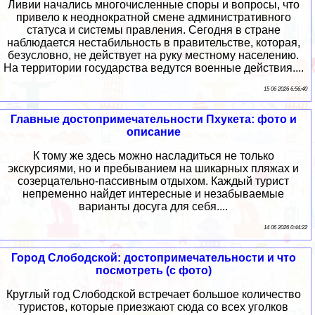
Ливии начались многочисленные споры и вопросы, что
привело к неоднократной смене административного
статуса и системы правления. Сегодня в стране
наблюдается нестабильность в правительстве, которая,
безусловно, не действует на руку местному населению.
На территории государства ведутся военные действия....
15 06 2026 6:56:40
Главные достопримечательности Пхукета: фото и
описание
К тому же здесь можно насладиться не только
экскурсиями, но и пребыванием на шикарных пляжах и
созерцательно-пассивным отдыхом. Каждый турист
непременно найдет интересные и незабываемые
варианты досуга для себя....
14 06 2026 0:44:22
Город Слободской: достопримечательности и что
посмотреть (с фото)
Круглый год Слободской встречает большое количество
туристов, которые приезжают сюда со всех уголков