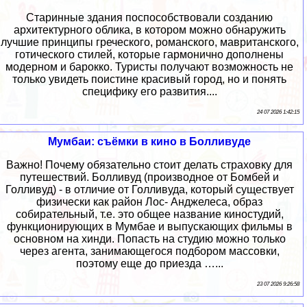
Старинные здания поспособствовали созданию
архитектурного облика, в котором можно обнаружить
лучшие принципы греческого, романского, мавританского,
готического стилей, которые гармонично дополнены
модерном и барокко. Туристы получают возможность не
только увидеть поистине красивый город, но и понять
специфику его развития....
24 07 2026 1:42:15
Мумбаи: съёмки в кино в Болливуде
Важно! Почему обязательно стоит делать страховку для
путешествий. Болливуд (производное от Бомбей и
Голливуд) - в отличие от Голливуда, который существует
физически как район Лос- Анджелеса, образ
собирательный, т.е. это общее название киностудий,
функционирующих в Мумбае и выпускающих фильмы в
основном на хинди. Попасть на студию можно только
через агента, занимающегося подбором массовки,
поэтому еще до приезда …...
23 07 2026 9:26:58