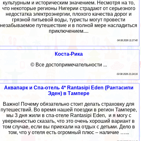
культурным и историческим значением. Несмотря на то,
что некоторые регионы Нигерии страдают от серьезного
недостатка электроэнергии, плохого качества дорог и
грязной питьевой воды, туристы могут провести
незабываемое путешествие и в полной мере насладиться
приключением....
04 08 2026 11:27:40
Коста-Рика
© Все достопримечательности ...
03 08 2026 21:24:16
Аквапарк и Спа-отель 4* Rantasipi Eden (Рантасипи
Эден) в Тампере
Важно! Почему обязательно стоит делать страховку для
путешествий. Во время нашей поездки в регион Тампере,
мы 3 дня жили в спа-отеле Rantasipi Eden, и я могу с
уверенностью сказать, что это очень хороший вариант в
том случае, если вы приехали на отдых с детьми. Дело в
том, что у отеля есть огромный плюс – наличие …...