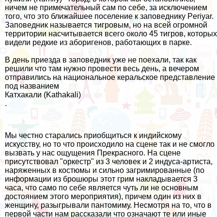
ничем не примечательный сам по себе, за исключением
того, что это ближайшее поселение к заповеднику Periyar.
Заповедник называется тигровым, но на всей огромной
территории насчитывается всего около 45 тигров, которых
видели редкие из аборигенов, работающих в парке.
В день приезда в заповедник уже не поехали, так как
решили что там нужно провести весь день, а вечером
отправились на национальное керальское представление
под названием
Катхакали (Kathakali)
.
Мы честно старались приобщиться к индийскому
искусству, но то что происходило на сцене так и не смогло
вызвать у нас ощущения Прекрасного. На сцене
присутствовал "оркестр" из 3 человек и 2 индуса-артиста,
наряженных в костюмы и сильно загримированные (по
информации из брошюры этот грим накладывается 3
часа, что само по себе является чуть ли не основным
достоянием этого мероприятия), причем один из них в
женщину, разыгрывали пантомиму. Несмотря на то, что в
первой части нам рассказали что означают те или иные