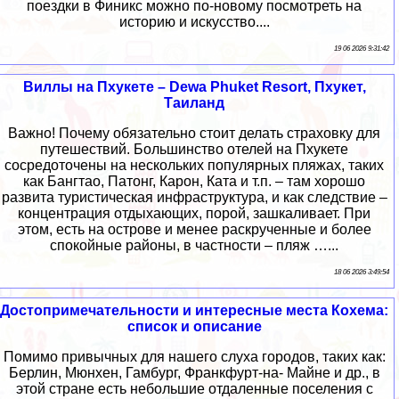
поездки в Финикс можно по-новому посмотреть на
историю и искусство....
19 06 2026 9:31:42
Виллы на Пхукете – Dewa Phuket Resort, Пхукет,
Таиланд
Важно! Почему обязательно стоит делать страховку для
путешествий. Большинство отелей на Пхукете
сосредоточены на нескольких популярных пляжах, таких
как Бангтао, Патонг, Карон, Ката и т.п. – там хорошо
развита туристическая инфраструктура, и как следствие –
концентрация отдыхающих, порой, зашкаливает. При
этом, есть на острове и менее раскрученные и более
спокойные районы, в частности – пляж …...
18 06 2026 3:49:54
Достопримечательности и интересные места Кохема:
список и описание
Помимо привычных для нашего слуха городов, таких как:
Берлин, Мюнхен, Гамбург, Франкфурт-на- Майне и др., в
этой стране есть небольшие отдаленные поселения с