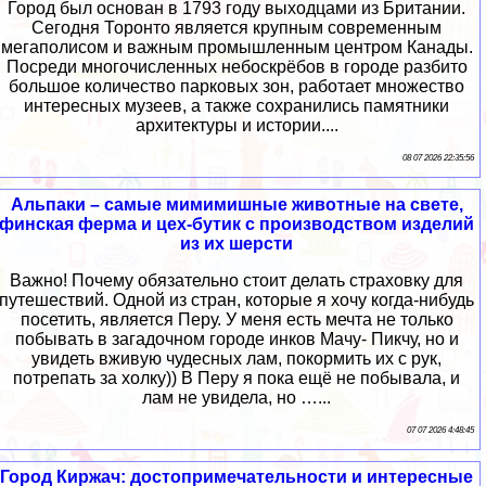
Город был основан в 1793 году выходцами из Британии.
Сегодня Торонто является крупным современным
мегаполисом и важным промышленным центром Канады.
Посреди многочисленных небоскрёбов в городе разбито
большое количество парковых зон, работает множество
интересных музеев, а также сохранились памятники
архитектуры и истории....
08 07 2026 22:35:56
Альпаки – самые мимимишные животные на свете,
финская ферма и цех-бутик с производством изделий
из их шерсти
Важно! Почему обязательно стоит делать страховку для
путешествий. Одной из стран, которые я хочу когда-нибудь
посетить, является Перу. У меня есть мечта не только
побывать в загадочном городе инков Мачу- Пикчу, но и
увидеть вживую чудесных лам, покормить их с рук,
потрепать за холку)) В Перу я пока ещё не побывала, и
лам не увидела, но …...
07 07 2026 4:48:45
Город Киржач: достопримечательности и интересные