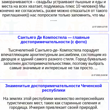
заморачиваются – свадьбы устраивают пышные и еды и
места на всех хватает, подумаешь плюс 10 человек)) Мы
конечно же согласились, разве можно отказаться от такого
приглашения)) нас попросили только запомнить, что мы
…...
12 07 2026 6:27:55
Сантьяго Де Компостела — главные
достопримечательности (с фото)
Тысячелетний Сантьяго-де- Компостела порадует
впечатляющим архитектурным ансамблем, состоящим из
дворцов и зданий самого разного стиля. Город буквально
заполнен достопримечательностями, поэтому выбрать
самые значимые и интересные не так просто. ...
11 07 2026 19:26:58
Знаменитые достопримечательности Чеченской
республики
На землях этой республики множество интереснейших
туристических мест, таких как старинные селения и
городища. Ичкерия привлекает своей природой.