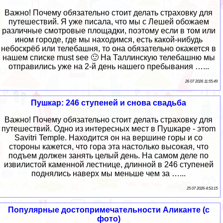
Важно! Почему обязательно стоит делать страховку для
путешествий. Я уже писала, что мы с Лешей обожаем
различные смотровые площадки, поэтому если в том или
ином городе, где мы находимся, есть какой-нибудь
небоскрёб или телебашня, то она обязательно окажется в
нашем списке must see 🙂 На Таллинскую телебашню мы
отправились уже на 2-й день нашего пребывания …...
26 07 2026 11:55:49
Пушкар: 246 ступеней и снова свадьба
Важно! Почему обязательно стоит делать страховку для
путешествий. Одно из интересных мест в Пушкаре - этоm
Savitri Temple. Находится он на вершине горы и со
стороны кажется, что гора эта настолько высокая, что
подъем должен занять целый день. На самом деле по
извилистой каменной лестнице, длинной в 246 ступеней
поднялись наверх мы меньше чем за …...
25 07 2026 4:53:15
Популярные достопримечательности Аликанте (с
фото)