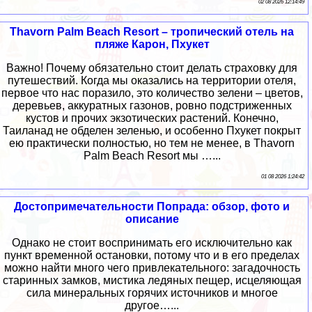
02 08 2026 12:14:49
Thavorn Palm Beach Resort – тропический отель на
пляже Карон, Пхукет
Важно! Почему обязательно стоит делать страховку для
путешествий. Когда мы оказались на территории отеля,
первое что нас поразило, это количество зелени – цветов,
деревьев, аккуратных газонов, ровно подстриженных
кустов и прочих экзотических растений. Конечно,
Таиланад не обделен зеленью, и особенно Пхукет покрыт
ею практически полностью, но тем не менее, в Thavorn
Palm Beach Resort мы …...
01 08 2026 1:24:42
Достопримечательности Попрада: обзор, фото и
описание
Однако не стоит воспринимать его исключительно как
пункт временной остановки, потому что и в его пределах
можно найти много чего привлекательного: загадочность
старинных замков, мистика ледяных пещер, исцеляющая
сила минеральных горячих источников и многое
другое…...