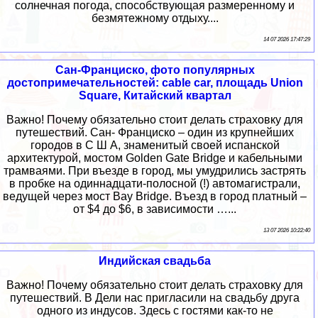
солнечная погода, способствующая размеренному и
безмятежному отдыху....
14 07 2026 17:47:29
Сан-Франциско, фото популярных
достопримечательностей: cable car, площадь Union
Square, Китайский квартал
Важно! Почему обязательно стоит делать страховку для
путешествий. Сан- Франциско – один из крупнейших
городов в С Ш А, знаменитый своей испанской
архитектурой, мостом Golden Gate Bridge и кабельными
трамваями. При въезде в город, мы умудрились застрять
в пробке на одиннадцати-полосной (!) автомагистрали,
ведущей через мост Bay Bridge. Въезд в город платный –
от $4 до $6, в зависимости …...
13 07 2026 10:22:40
Индийская свадьба
Важно! Почему обязательно стоит делать страховку для
путешествий. В Дели нас пригласили на свадьбу друга
одного из индусов. Здесь с гостями как-то не