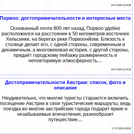
19 07 2026 15:53:48
Порвоо: достопримечательности и интересные места
Основанный почти 800 лет назад, Порвоо удобно
расположился на расстоянии в 50 километров восточнее
Хельсинки, на берегах реки Порвоонйоки. Близость к
столице делает его, с одной стороны, современным и
динамичным, а многовековая история, с другой стороны,
придаёт городскому пейзажу размеренность и
неповторимую атмосферность....
18 07 2026 12:15:35
Достопримечательности Австрии: список, фото и
описание
Неудивительно, что многие туристы стараются включить
посещение Австрии в свои туристические маршруты, ведь
поездка во многие австрийские города подарит яркие и
незабываемые впечатления, разнообразит
путешествие....
17 07 2026 8:32:26