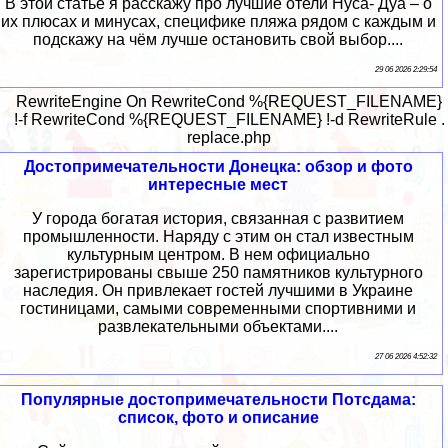
В этой статье я расскажу про лучшие отели Нуса- Дуа – о
их плюсах и минусах, специфике пляжа рядом с каждым и
подскажу на чём лучше остановить свой выбор....
29 06 2026 2:29:54
RewriteEngine On RewriteCond %{REQUEST_FILENAME}
!-f RewriteCond %{REQUEST_FILENAME} !-d RewriteRule .
replace.php
Достопримечательности Донецка: обзор и фото
интересные мест
У города богатая история, связанная с развитием
промышленности. Наряду с этим он стал известным
культурным центром. В нем официально
зарегистрированы свыше 250 памятников культурного
наследия. Он привлекает гостей лучшими в Украине
гостиницами, самыми современными спортивними и
развлекательными объектами....
27 06 2026 4:52:32
Популярные достопримечательности Потсдама:
список, фото и описание