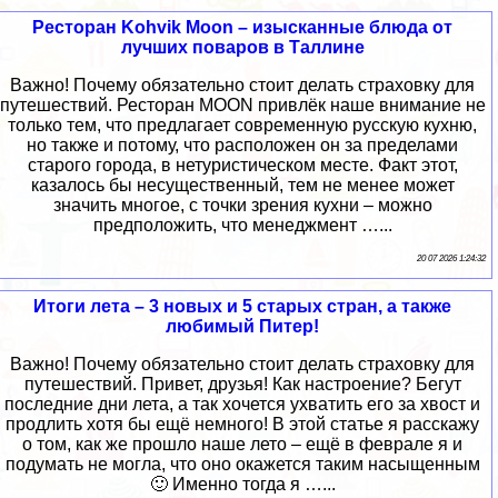
Ресторан Kohvik Moon – изысканные блюда от
лучших поваров в Таллине
Важно! Почему обязательно стоит делать страховку для
путешествий. Ресторан MOON привлёк наше внимание не
только тем, что предлагает современную русскую кухню,
но также и потому, что расположен он за пределами
старого города, в нетуристическом месте. Факт этот,
казалось бы несущественный, тем не менее может
значить многое, с точки зрения кухни – можно
предположить, что менеджмент …...
20 07 2026 1:24:32
Итоги лета – 3 новых и 5 старых стран, а также
любимый Питер!
Важно! Почему обязательно стоит делать страховку для
путешествий. Привет, друзья! Как настроение? Бегут
последние дни лета, а так хочется ухватить его за хвост и
продлить хотя бы ещё немного! В этой статье я расскажу
о том, как же прошло наше лето – ещё в феврале я и
подумать не могла, что оно окажется таким насыщенным
🙂 Именно тогда я …...