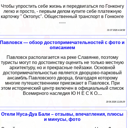
Чтобы упростить себе жизнь и передвигаться по Гонконгу
легко и просто, - первым делом купите себе платежную
карточку " Октопус". Общественный транспорт в Гонконге
......
01 07 2026 4:34:58
Павловск — обзор достопримечательностей с фото и
описанием
Павловск располагается на реке Славянке, поэтому
туристы могут по достоинству оценить не только местную
архитектуру, но и прекрасные пейзажи. Основной
достопримечательностью является дворцово-парковый
ансамбль Павловского дворца, благодаря которому
многие путешественники приезжают в Павловск. При
этом исторический центр включен в официальный список
Всемирного наследия Ю Н Е С К О....
30 06 2026 13:26:29
Отели Нуса-Дуа Бали – отзывы, впечатления, плюсы
и минусы, фото