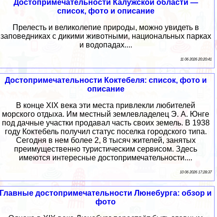
Достопримечательности Калужской области —
список, фото и описание
Прелесть и великолепие природы, можно увидеть в
заповедниках с дикими животными, национальных парках
и водопадах....
11 06 2026 20:20:41
Достопримечательности Коктебеля: список, фото и
описание
В конце XIX века эти места привлекли любителей
морского отдыха. Им местный землевладелец Э. А. Юнге
под дачные участки продавал часть своих земель. В 1938
году Коктебель получил статус поселка городского типа.
Сегодня в нем более 2, 8 тысяч жителей, занятых
преимущественно туристическим сервисом. Здесь
имеются интересные достопримечательности....
10 06 2026 17:28:37
Главные достопримечательности Люнебурга: обзор и
фото