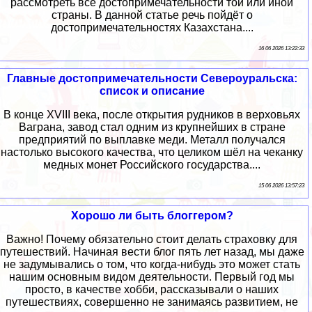
рассмотреть все достопримечательности той или иной
страны. В данной статье речь пойдёт о
достопримечательностях Казахстана....
16 06 2026 13:22:33
Главные достопримечательности Североуральска:
список и описание
В конце XVIII века, после открытия рудников в верховьях
Ваграна, завод стал одним из крупнейших в стране
предприятий по выплавке меди. Металл получался
настолько высокого качества, что целиком шёл на чеканку
медных монет Российского государства....
15 06 2026 13:57:23
Хорошо ли быть блоггером?
Важно! Почему обязательно стоит делать страховку для
путешествий. Начиная вести блог пять лет назад, мы даже
не задумывались о том, что когда-нибудь это может стать
нашим основным видом деятельности. Первый год мы
просто, в качестве хобби, рассказывали о наших
путешествиях, совершенно не занимаясь развитием, не