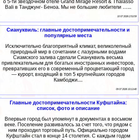
о 5-ти звездочном отеле Grand Mirage Resort & Thalasso
Bali в Танджунг- Беноа. Мы не большие любители …...
10 07 2026 2:53:59
Сиануквиль: главные достопримечательности и
популярные места
Исключительно благоприятный климат, великолепный
природный мир в сочетании с лазурными водами
Сиамского залива сделали Сиануквиль весьма
привлекательным для богатых иностранных инвесторов,
превративших его в современный процветающий город
— курорт, входящий в топ 5 крупнейших городов
Камбоджи....
09 07 2026 10:13:40
Главные достопримечательности Куфштайна:
список, фото и описание
Впервые город был упомянут в документах в восьмом
веке. Поселение развивалось за счет того, что рядом с
ним проходил торговый путь. Официально городом
Куфштайн стал в конце 14 столетия. С каждым годом