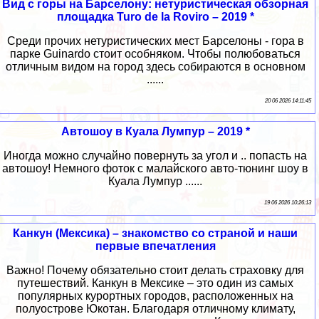
Вид с горы на Барселону: нетуристическая обзорная
площадка Turo de la Roviro – 2019 *
Среди прочих нетуристических мест Барселоны - гора в
парке Guinardo стоит особняком. Чтобы полюбоваться
отличным видом на город здесь собираются в основном
......
20 06 2026 14:11:45
Автошоу в Куала Лумпур – 2019 *
Иногда можно случайно повернуть за угол и .. попасть на
автошоу! Немного фоток с малайского авто-тюнинг шоу в
Куала Лумпур ......
19 06 2026 10:26:13
Канкун (Мексика) – знакомство со страной и наши
первые впечатления
Важно! Почему обязательно стоит делать страховку для
путешествий. Канкун в Мексике – это один из самых
популярных курортных городов, расположенных на
полуострове Юкотан. Благодаря отличному климату,