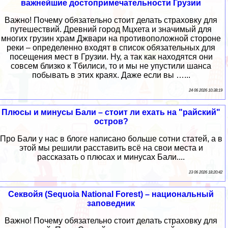
важнейшие достопримечательности Грузии
Важно! Почему обязательно стоит делать страховку для
путешествий. Древний город Мцхета и значимый для
многих грузин храм Джвари на противоположной стороне
реки – определенно входят в список обязательных для
посещения мест в Грузии. Ну, а так как находятся они
совсем близко к Тбилиси, то и мы не упустили шанса
побывать в этих краях. Даже если вы …...
24 06 2026 10:38:19
Плюсы и минусы Бали – стоит ли ехать на "райский"
остров?
Про Бали у нас в блоге написано больше сотни статей, а в
этой мы решили расставить всё на свои места и
рассказать о плюсах и минусах Бали....
23 06 2026 18:20:42
Секвойя (Sequoia National Forest) – национальный
заповедник
Важно! Почему обязательно стоит делать страховку для