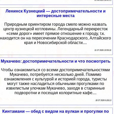
01 08 2026 18:41:15
Ленинск Кузнецкий — достопримечательности и
интересные места
Природным ориентиром города смело можно назвать
центр кузнецкой котловины. Легендарный перекресток
«семи дорог» имеет прямое отношение к городу, т.к.
находится он на пересечении Краснодарского, Алтайского
края и Новосибирской области....
31 07 2026 19:59:31
Мукачево: достопримечательности и что посмотреть
Чтобы ознакомиться со всеми достопримечательностями
Мукачево, потребуется несколько дней. Помимо
ознакомления с культурой и историей города, туристы
могут также насладиться обычными прогулками по
извилистым улочкам Мукачево, заходя в старинные
подворотни и посещая колоритные кафе....
30 07 2026 6:28:13
Кинтамани — обед с видом на вулкан и прогулки по