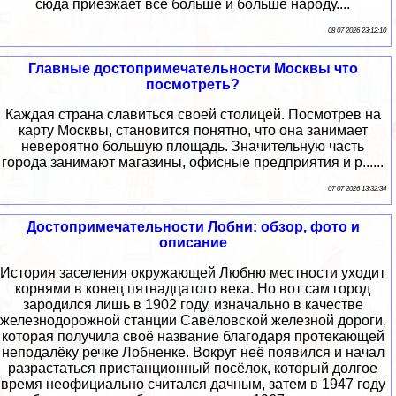
сюда приезжает все больше и больше народу....
08 07 2026 23:12:10
Главные достопримечательности Москвы что
посмотреть?
Каждая страна славиться своей столицей. Посмотрев на
карту Москвы, становится понятно, что она занимает
невероятно большую площадь. Значительную часть
города занимают магазины, офисные предприятия и р......
07 07 2026 13:32:34
Достопримечательности Лобни: обзор, фото и
описание
История заселения окружающей Любню местности уходит
корнями в конец пятнадцатого века. Но вот сам город
зародился лишь в 1902 году, изначально в качестве
железнодорожной станции Савёловской железной дороги,
которая получила своё название благодаря протекающей
неподалёку речке Лобненке. Вокруг неё появился и начал
разрастаться пристанционный посёлок, который долгое
время неофициально считался дачным, затем в 1947 году