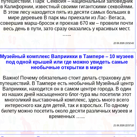
путешествий. Парк Секвойя – национальный заповедник
в Калифорнии, известный своими гигантскими секвойями.
В этом лесу находится пять из десяти самых больших в
мире деревьев В парк мы приехали из Лас- Вегаса,
совершив марш-бросок и проехав 670 км – провели почти
весь день в пути, зато сразу оказались у красивых мест.
…...
22 06 2026 19:52:43
Музейный комплекс Ваприикки в Тампере – 10 музеев
под одной крышей или где можно увидеть самые
необычные открытки в мире
Важно! Почему обязательно стоит делать страховку для
путешествий. В Тампере есть необычный Музейный центр
Ваприикки, находится он в самом центре города. В один
из наших дней насыщенного блог-тура мы посетили этот
многоликий выставочный комплекс, здесь много всего
интересного как для детей, так и взрослых. По одному
билету можно посетить около десяти различных музеев и
временных …...
21 06 2026 22:57:10