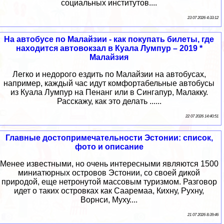
социальных институтов....
23 07 2026 4:33:12
На автобусе по Малайзии - как покупать билеты, где
находится автовокзал в Куала Лумпур – 2019 *
Малайзия
Легко и недорого ездить по Малайзии на автобусах,
например, каждый час идут комфортабельные автобусы
из Куала Лумпур на Пенанг или в Сингапур, Малакку.
Расскажу, как это делать ......
22 07 2026 14:40:51
Главные достопримечательности Эстонии: список,
фото и описание
Менее известными, но очень интересными являются 1500
миниатюрных островов Эстонии, со своей дикой
природой, еще нетронутой массовым туризмом. Разговор
идет о таких островках как Сааремаа, Кихну, Рухну,
Ворнси, Муху....
21 07 2026 8:39:46