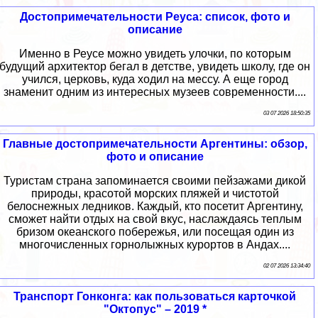
Достопримечательности Реуса: список, фото и
описание
Именно в Реусе можно увидеть улочки, по которым
будущий архитектор бегал в детстве, увидеть школу, где он
учился, церковь, куда ходил на мессу. А еще город
знаменит одним из интересных музеев современности....
03 07 2026 18:50:35
Главные достопримечательности Аргентины: обзор,
фото и описание
Туристам страна запоминается своими пейзажами дикой
природы, красотой морских пляжей и чистотой
белоснежных ледников. Каждый, кто посетит Аргентину,
сможет найти отдых на свой вкус, наслаждаясь теплым
бризом океанского побережья, или посещая один из
многочисленных горнолыжных курортов в Андах....
02 07 2026 13:34:40
Транспорт Гонконга: как пользоваться карточкой
"Октопус" – 2019 *