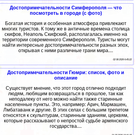
Достопримечательности Симферополя — что
посмотреть в городе (с фото)
Богатая история и особенная атмосфера привлекают
многих туристов. К тому же в античные времена столица
скифов, Неаполь Скифский, располагалась именно на
территории современного Симферополя. Туристы могут
найти интересные достопримечательности разных эпох,
открывая с ними различные грани мира....
02 08 2026 6:45:22
Достопримечательности Гюмри: список, фото и
описание
Существует мнение, что этот город отлично подходит
людям, любящим возвращаться в прошлое, так как
неподалеку от него можно найти также старинные
населенные пункты. Это, например: Арич, Мармашен,
Лмбатаванк и другие. В этих селах с большим трепетом
относятся к скульптурам, старинным зданиям, церквям,
которые рассказывают о непростой судьбе армянского
государства....