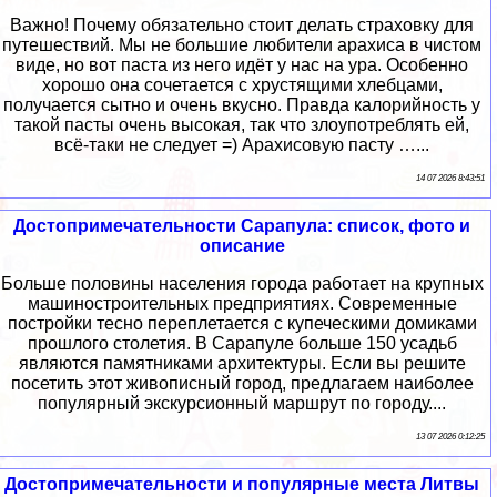
Важно! Почему обязательно стоит делать страховку для
путешествий. Мы не большие любители арахиса в чистом
виде, но вот паста из него идёт у нас на ура. Особенно
хорошо она сочетается с хрустящими хлебцами,
получается сытно и очень вкусно. Правда калорийность у
такой пасты очень высокая, так что злоупотреблять ей,
всё-таки не следует =) Арахисовую пасту …...
14 07 2026 8:43:51
Достопримечательности Сарапула: список, фото и
описание
Больше половины населения города работает на крупных
машиностроительных предприятиях. Современные
постройки тесно переплетается с купеческими домиками
прошлого столетия. В Сарапуле больше 150 усадьб
являются памятниками архитектуры. Если вы решите
посетить этот живописный город, предлагаем наиболее
популярный экскурсионный маршрут по городу....
13 07 2026 0:12:25
Достопримечательности и популярные места Литвы