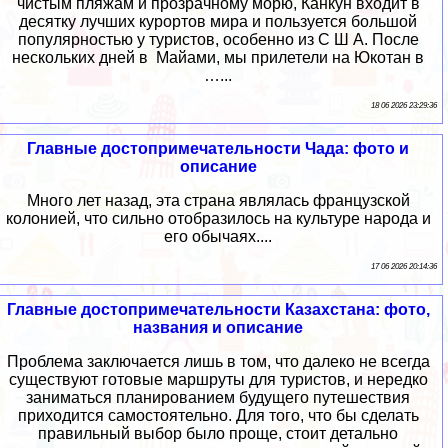
чистым пляжам и прозрачному морю, Канкун входит в
десятку лучших курортов мира и пользуется большой
популярностью у туристов, особенно из С Ш А. После
нескольких дней в Майами, мы прилетели на Юкотан в
…...
18 06 2026 23:29:36
Главные достопримечательности Чада: фото и
описание
Много лет назад, эта страна являлась французской
колонией, что сильно отобразилось на культуре народа и
его обычаях....
17 06 2026 20:14:36
Главные достопримечательности Казахстана: фото,
названия и описание
Проблема заключается лишь в том, что далеко не всегда
существуют готовые маршруты для туристов, и нередко
заниматься планированием будущего путешествия
приходится самостоятельно. Для того, что бы сделать
правильный выбор было проще, стоит детально