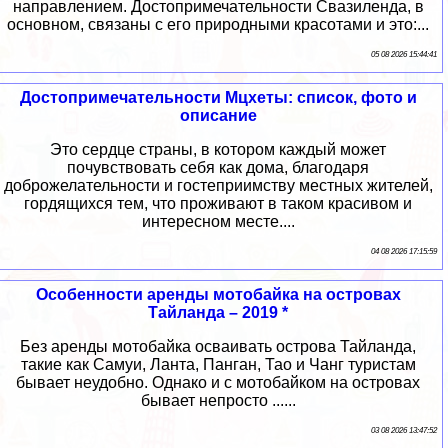
направлением. Достопримечательности Свазиленда, в
основном, связаны с его природными красотами и это:...
05 08 2026 15:44:41
Достопримечательности Мцхеты: список, фото и
описание
Это сердце страны, в котором каждый может
почувствовать себя как дома, благодаря
доброжелательности и гостеприимству местных жителей,
гордящихся тем, что проживают в таком красивом и
интересном месте....
04 08 2026 17:15:59
Особенности аренды мотобайка на островах
Тайланда – 2019 *
Без аренды мотобайка осваивать острова Тайланда,
такие как Самуи, Ланта, Панган, Тао и Чанг туристам
бывает неудобно. Однако и с мотобайком на островах
бывает непросто ......
03 08 2026 13:47:52