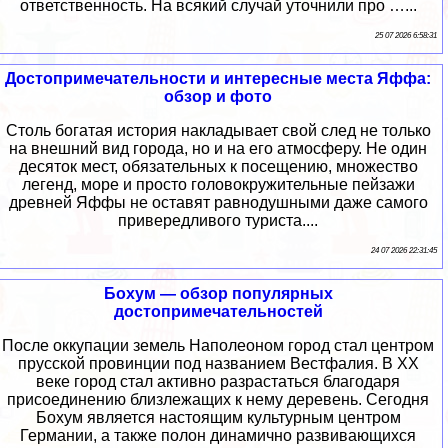
ответственность. На всякий случай уточнили про …...
25 07 2026 6:58:31
Достопримечательности и интересные места Яффа:
обзор и фото
Столь богатая история накладывает свой след не только
на внешний вид города, но и на его атмосферу. Не один
десяток мест, обязательных к посещению, множество
легенд, море и просто головокружительные пейзажи
древней Яффы не оставят равнодушными даже самого
привередливого туриста....
24 07 2026 22:31:45
Бохум — обзор популярных
достопримечательностей
После оккупации земель Наполеоном город стал центром
прусской провинции под названием Вестфалия. В XX
веке город стал активно разрастаться благодаря
присоединению близлежащих к нему деревень. Сегодня
Бохум является настоящим культурным центром
Германии, а также полон динамично развивающихся