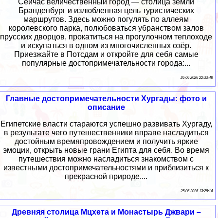
Сейчас величественный город — столица земли
Бранденбург и излюбленная цель туристических
маршрутов. Здесь можно погулять по аллеям
королевского парка, полюбоваться убранством залов
прусских дворцов, прокатиться на прогулочном теплоходе
и искупаться в одном из многочисленных озёр.
Приезжайте в Потсдам и откройте для себя самые
популярные достопримечательности города:...
26 06 2026 22:33:48
Главные достопримечательности Хургады: фото и
описание
Египетские власти стараются успешно развивать Хургаду,
в результате чего путешественники вправе насладиться
достойным времяпровождением и получить яркие
эмоции, открыть новые грани Египта для себя. Во время
путешествия можно насладиться знакомством с
известными достопримечательностями и приблизиться к
прекрасной природе....
25 06 2026 13:28:14
Древняя столица Мцхета и Монастырь Джвари –