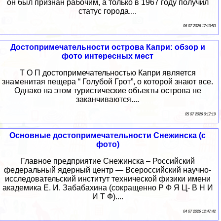
он был признан рабочим, а только в 1967 году получил
статус города....
06 07 2026 17:10:53
Достопримечательности острова Капри: обзор и
фото интересных мест
Т О П достопримечательностью Капри является
знаменитая пещера “ Голубой Грот”, о которой знают все.
Однако на этом туристические объекты острова не
заканчиваются....
05 07 2026 0:17:19
Основные достопримечательности Снежинска (с
фото)
Главное предприятие Снежинска – Российский
федеральный ядерный центр — Всероссийский научно-
исследовательский институт технической физики имени
академика Е. И. Забабахина (сокращенно Р Ф Я Ц- В Н И
И Т Ф)....
04 07 2026 12:47:42