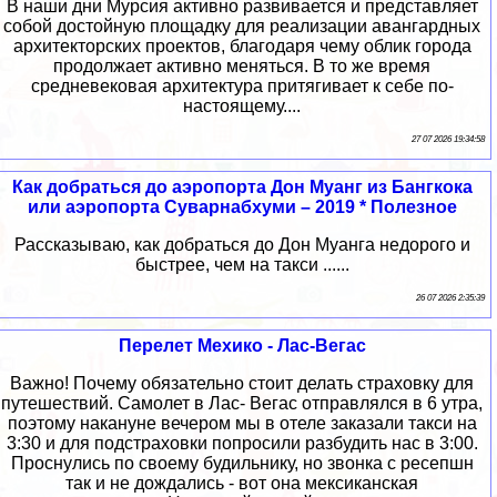
В наши дни Мурсия активно развивается и представляет
собой достойную площадку для реализации авангардных
архитекторских проектов, благодаря чему облик города
продолжает активно меняться. В то же время
средневековая архитектура притягивает к себе по-
настоящему....
27 07 2026 19:34:58
Как добраться до аэропорта Дон Муанг из Бангкока
или аэропорта Суварнабхуми – 2019 * Полезное
Рассказываю, как добраться до Дон Муанга недорого и
быстрее, чем на такси ......
26 07 2026 2:35:39
Перелет Мехико - Лас-Вегас
Важно! Почему обязательно стоит делать страховку для
путешествий. Самолет в Лас- Вегас отправлялся в 6 утра,
поэтому накануне вечером мы в отеле заказали такси на
3:30 и для подстраховки попросили разбудить нас в 3:00.
Проснулись по своему будильнику, но звонка с ресепшн
так и не дождались - вот она мексиканская