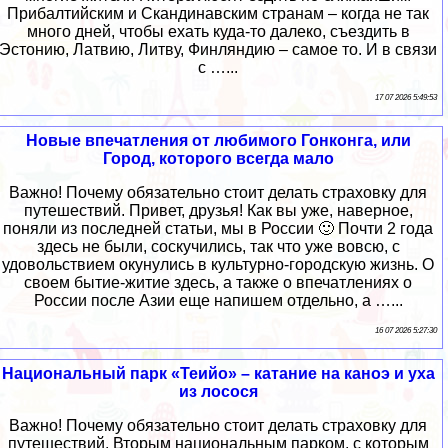
Прибалтийским и Скандинавским странам – когда не так
много дней, чтобы ехать куда-то далеко, съездить в
Эстонию, Латвию, Литву, Финляндию – самое то. И в связи
с …...
17 07 2026 5:49:53
Новые впечатления от любимого Гонконга, или
Город, которого всегда мало
Важно! Почему обязательно стоит делать страховку для
путешествий. Привет, друзья! Как вы уже, наверное,
поняли из последней статьи, мы в России 🙂 Почти 2 года
здесь не были, соскучились, так что уже вовсю, с
удовольствием окунулись в культурно-городскую жизнь. О
своем бытие-житие здесь, а также о впечатлениях о
России после Азии еще напишем отдельно, а …...
16 07 2026 5:27:30
Национальный парк «Теийо» – катание на каноэ и уха
из лосося
Важно! Почему обязательно стоит делать страховку для
путешествий. Вторым национальным парком, с которым