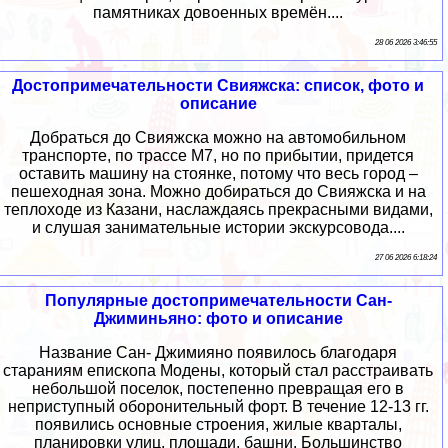
памятниках довоенных времён....
28 06 2026 3:46:55
Достопримечательности Свияжска: список, фото и
описание
Добраться до Свияжска можно на автомобильном
транспорте, по трассе М7, но по прибытии, придется
оставить машину на стоянке, потому что весь город –
пешеходная зона. Можно добираться до Свияжска и на
теплоходе из Казани, наслаждаясь прекрасными видами,
и слушая занимательные истории экскурсовода....
27 06 2026 6:18:24
Популярные достопримечательности Сан-
Джиминьяно: фото и описание
Название Сан- Джимияно появилось благодаря
стараниям епископа Модены, который стал расстраивать
небольшой поселок, постепенно превращая его в
неприступный оборонительный форт. В течение 12-13 гг.
появились основные строения, жилые кварталы,
планировки улиц, площади, башни. Большинство