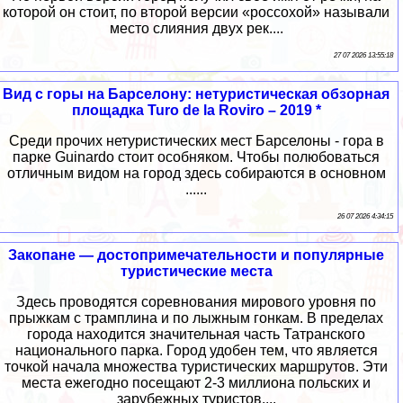
которой он стоит, по второй версии «россохой» называли
место слияния двух рек....
27 07 2026 13:55:18
Вид с горы на Барселону: нетуристическая обзорная
площадка Turo de la Roviro – 2019 *
Среди прочих нетуристических мест Барселоны - гора в
парке Guinardo стоит особняком. Чтобы полюбоваться
отличным видом на город здесь собираются в основном
......
26 07 2026 4:34:15
Закопане — достопримечательности и популярные
туристические места
Здесь проводятся соревнования мирового уровня по
прыжкам с трамплина и по лыжным гонкам. В пределах
города находится значительная часть Татранского
национального парка. Город удобен тем, что является
точкой начала множества туристических маршрутов. Эти
места ежегодно посещают 2-3 миллиона польских и
зарубежных туристов....