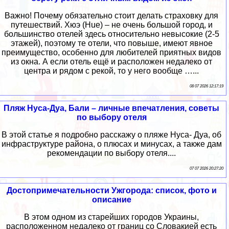
Важно! Почему обязательно стоит делать страховку для
путешествий. Хюэ (Hue) – не очень большой город, и
большинство отелей здесь относительно невысокие (2-5
этажей), поэтому те отели, что повыше, имеют явное
преимущество, особенно для любителей приятных видов
из окна. А если отель ещё и расположен недалеко от
центра и рядом с рекой, то у него вообще …...
08 07 2026 12:17:19
Пляж Нуса-Дуа, Бали – личные впечатления, советы
по выбору отеля
В этой статье я подробно расскажу о пляже Нуса- Дуа, об
инфраструктуре района, о плюсах и минусах, а также дам
рекомендации по выбору отеля....
07 07 2026 20:27:20
Достопримечательности Ужгорода: список, фото и
описание
В этом одном из старейших городов Украины,
расположенном недалеко от границ со Словакией есть