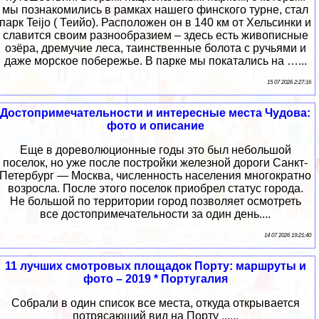
мы познакомились в рамках нашего финского турне, стал
парк Teijo ( Теийо). Расположен он в 140 км от Хельсинки и
славится своим разнообразием – здесь есть живописные
озёра, дремучие леса, таинственные болота с ручьями и
даже морское побережье. В парке мы покатались на …...
15 07 2026 2:27:16
Достопримечательности и интересные места Чудова:
фото и описание
Еще в дореволюционные годы это был небольшой
поселок, но уже после постройки железной дороги Санкт-
Петербург — Москва, численность населения многократно
возросла. После этого поселок приобрел статус города.
Не большой по территории город позволяет осмотреть
все достопримечательности за один день....
14 07 2026 19:21:40
11 лучших смотровых площадок Порту: маршруты и
фото – 2019 * Португалия
Собрали в один список все места, откуда открывается
потрясающий вид на Порту ......