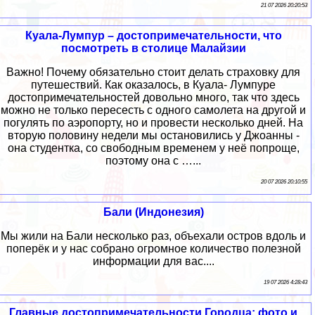
21 07 2026 20:20:53
Куала-Лумпур – достопримечательности, что
посмотреть в столице Малайзии
Важно! Почему обязательно стоит делать страховку для
путешествий. Как оказалось, в Куала- Лумпуре
достопримечательностей довольно много, так что здесь
можно не только пересесть с одного самолета на другой и
погулять по аэропорту, но и провести несколько дней. На
вторую половину недели мы остановились у Джоанны -
она студентка, со свободным временем у неё попроще,
поэтому она с …...
20 07 2026 20:10:55
Бали (Индонезия)
Мы жили на Бали несколько раз, объехали остров вдоль и
поперёк и у нас собрано огромное количество полезной
информации для вас....
19 07 2026 4:28:43
Главные достопримечательности Городца: фото и