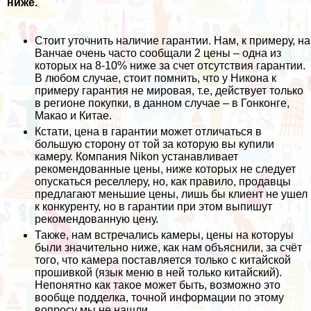
ниже.
Стоит уточнить наличие гарантии. Нам, к примеру, на
Ванчае очень часто сообщали 2 цены – одна из
которых на 8-10% ниже за счет отсутствия гарантии.
В любом случае, стоит помнить, что у Никона к
примеру гарантия не мировая, т.е, действует только
в регионе покупки, в данном случае – в Гонконге,
Макао и Китае.
Кстати, цена в гарантии может отличаться в
большую сторону от той за которую вы купили
камеру. Компания Nikon устанавливает
рекомендованные цены, ниже которых не следует
опускаться реселлеру, но, как правило, продавцы
предлагают меньшие цены, лишь бы клиент не ушел
к конкуренту, но в гарантии при этом выпишут
рекомендованную цену.
Также, нам встречались камеры, цены на которуы
были значительно ниже, как нам объяснили, за счёт
того, что камера поставляется только с китайской
прошивкой (язык меню в ней только китайский).
Непонятно как такое может быть, возможно это
вообще подделка, точной информации по этому
вопросу мы не нашли.