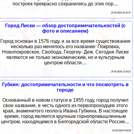
построек прекрасно сохранились до этих пор....
26 06 2026 20:32:37
Город Лиски — обзор достопримечательностей (с
фото и описанием)
Город основан в 1576 году, и за все время существования
несколько раз менялось его название: Покровка,
Новопокровское, Свобода, Георгиу- Деж. Сегодня Лиски
являются не только экономическим, но и культурным
центром области....
25 06 2026 12:30:21
Губкин: достопримечательности и что посмотреть в
городе
Основанный в новом статусе в 1955 году, город получил
свое название, в честь одного из первопроходцев этого
края, знаменитого геолога Ивана Губкина. В настоящее
время, город является крупным горнопромышленным
центром, находящимся в Белгородской области России....
24 06 2026 6:54:20