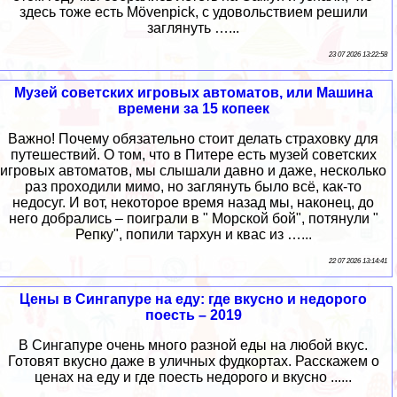
здесь тоже есть Mövenpick, с удовольствием решили
заглянуть …...
23 07 2026 13:22:58
Музей советских игровых автоматов, или Машина
времени за 15 копеек
Важно! Почему обязательно стоит делать страховку для
путешествий. О том, что в Питере есть музей советских
игровых автоматов, мы слышали давно и даже, несколько
раз проходили мимо, но заглянуть было всё, как-то
недосуг. И вот, некоторое время назад мы, наконец, до
него добрались – поиграли в " Морской бой", потянули "
Репку", попили тархун и квас из …...
22 07 2026 13:14:41
Цены в Сингапуре на еду: где вкусно и недорого
поесть – 2019
В Сингапуре очень много разной еды на любой вкус.
Готовят вкусно даже в уличных фудкортах. Расскажем о
ценах на еду и где поесть недорого и вкусно ......