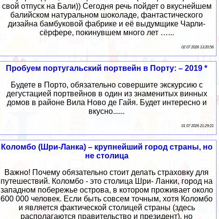
свой отпуск на Бали)) Сегодня речь пойдет о вкуснейшем
балийском натуральном шоколаде, фантастического
дизайна бамбуковой фабрике и её выдумщике Чарли-
сёрфере, покинувшем много лет …...
02 07 2026 13:20:56
Пробуем португальский портвейн в Порту: – 2019 *
Будете в Порто, обязательно совершите экскурсию с
дегустацией портвейнов в один из знаменитых винных
домов в районе Вила Ново де Гайя. Будет интересно и
вкусно......
01 07 2026 21:29:21
Коломбо (Шри-Ланка) – крупнейший город страны, но
не столица
Важно! Почему обязательно стоит делать страховку для
путешествий. Коломбо - это столица Шри- Ланки, город на
западном побережье острова, в котором проживает около
600 000 человек. Если быть совсем точным, хотя Коломбо
и является фактической столицей страны (здесь
располагаются правительство и президент), но