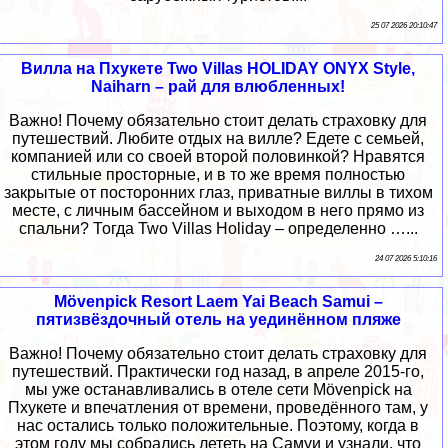
25 07 2026 20:10:47
Вилла на Пхукете Two Villas HOLIDAY ONYX Style,
Naiharn – рай для влюбленных!
Важно! Почему обязательно стоит делать страховку для
путешествий. Любите отдых на вилле? Едете с семьей,
компанией или со своей второй половинкой? Нравятся
стильные просторные, и в то же время полностью
закрытые от посторонних глаз, приватные виллы в тихом
месте, с личным бассейном и выходом в него прямо из
спальни? Тогда Two Villas Holiday – определенно …...
24 07 2026 5:10:16
Mövenpick Resort Laem Yai Beach Samui –
пятизвёздочный отель на уединённом пляже
Важно! Почему обязательно стоит делать страховку для
путешествий. Практически год назад, в апреле 2015-го,
мы уже останавливались в отеле сети Mövenpick на
Пхукете и впечатления от времени, проведённого там, у
нас остались только положительные. Поэтому, когда в
этом году мы собрались лететь на Самуи и узнали, что