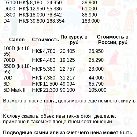
D7100
HK$ 8,180
34,950
39,900
D600
HK$ 12,950
55,336
61,000
D800
HK$ 18,000
76,842
88,990
D4
HK$ 39,800
168,354
183,000
По курсу, в
Стоимость в
Canon
Стоимость
руб
России, руб
100D (kit 18-
HK$ 4,780
20,405
26,950
55)
700D
HK$ 4,480
19,125
25,290
650D (kit 18-
HK$ 5,380
22,757
23,000
55)
70D
HK$ 7,380
31,217
44,000
6D
HK$ 11,500
49,094
65,790
5D Mark III
HK$ 21,300
90,100
105,000
Возможно, после торга, цены можно ещё немного скинуть.
К слову сказать, объективы также стоят дешевле,
примерно в таком же процентном соотношении.
Подводные камни или за счет чего цена может быть