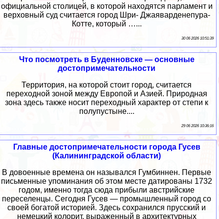
официальной столицей, в которой находятся парламент и
верховный суд считается город Шри- Джаяварденепура-
Котте, который …...
30 06 2026 10:51:39
Что посмотреть в Буденновске — основные
достопримечательности
Территория, на которой стоит город, считается
переходной зоной между Европой и Азией. Природная
зона здесь также носит переходный характер от степи к
полупустыне....
29 06 2026 10:36:16
Главные достопримечательности города Гусев
(Калининградской области)
В довоенные времена он назывался Гумбиннен. Первые
письменные упоминания об этом месте датированы 1732
годом, именно тогда сюда прибыли австрийские
переселенцы. Сегодня Гусев — промышленный город со
своей богатой историей. Здесь сохранился прусский и
немецкий колорит, выраженный в архитектурных