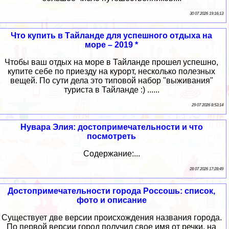
30 07 2026 19:16:13
Что купить в Тайланде для успешного отдыха на
море – 2019 *
Чтобы ваш отдых на море в Тайланде прошел успешно,
купите себе по приезду на курорт, несколько полезных
вещей. По сути дела это типовой набор "выживания"
туриста в Тайланде :) ......
29 07 2026 8:53:14
Нувара Элия: достопримечательности и что
посмотреть
Содержание:...
28 07 2026 17:28:49
Достопримечательности города Россошь: список,
фото и описание
Существует две версии происхождения названия города.
По первой версии город получил свое имя от речки, на