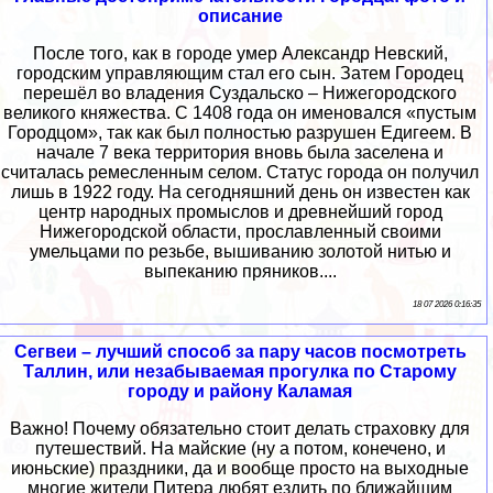
описание
После того, как в городе умер Александр Невский,
городским управляющим стал его сын. Затем Городец
перешёл во владения Суздальско – Нижегородского
великого княжества. С 1408 года он именовался «пустым
Городцом», так как был полностью разрушен Едигеем. В
начале 7 века территория вновь была заселена и
считалась ремесленным селом. Статус города он получил
лишь в 1922 году. На сегодняшний день он известен как
центр народных промыслов и древнейший город
Нижегородской области, прославленный своими
умельцами по резьбе, вышиванию золотой нитью и
выпеканию пряников....
18 07 2026 0:16:35
Сегвеи – лучший способ за пару часов посмотреть
Таллин, или незабываемая прогулка по Старому
городу и району Каламая
Важно! Почему обязательно стоит делать страховку для
путешествий. На майские (ну а потом, конечено, и
июньские) праздники, да и вообще просто на выходные
многие жители Питера любят ездить по ближайшим