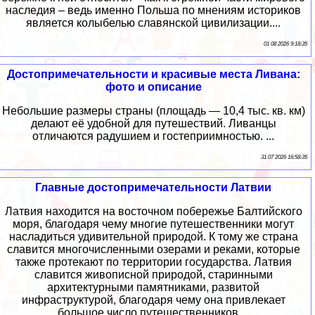
наследия – ведь именно Польша по мнениям историков
является колыбелью славянской цивилизации....
01 08 2026 9:18:35
Достопримечательности и красивые места Ливана:
фото и описание
Небольшие размеры страны (площадь — 10,4 тыс. кв. км)
делают её удобной для путешествий. Ливанцы
отличаются радушием и гостеприимностью. ...
31 07 2026 16:58:35
Главные достопримечательности Латвии
Латвия находится на восточном побережье Балтийского
моря, благодаря чему многие путешественники могут
насладиться удивительной природой. К тому же страна
славится многочисленными озерами и реками, которые
также протекают по территории государства. Латвия
славится живописной природой, старинными
архитектурными памятниками, развитой
инфраструктурой, благодаря чему она привлекает
большое число путешественников....