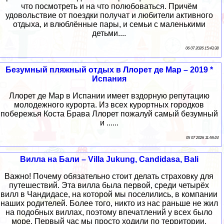
что посмотреть и на что полюбоваться. Причём
удовольствие от поездки получат и любители активного
отдыха, и влюблённые пары, и семьи с маленькими
детьми....
06 07 2026 15:43:38
Безумный пляжный отдых в Ллорет де Мар – 2019 *
Испания
Ллорет де Мар в Испании имеет вздорную репутацию
молодежного курорта. Из всех курортных городков
побережья Коста Брава Ллорет пожалуй самый безумный
и ......
05 07 2026 11:59:24
Вилла на Бали – Villa Jukung, Candidasa, Bali
Важно! Почему обязательно стоит делать страховку для
путешествий. Эта вилла была первой, среди четырёх
вилл в Чандидасе, на которой мы поселились, в компании
наших родителей. Более того, никто из нас раньше не жил
на подобных виллах, поэтому впечатлений у всех было
море. Первый час мы просто ходили по территории,