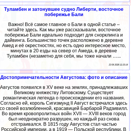
Туламбен и затонувшее судно Либерти, восточное
побережье Бали
Важно! Всё самое главное о Бали в одной статье –
читайте здесь. Как мы уже рассказывали, восточное
побережье Бали идеально подходит для снорклинга и
дайвинга. Большинство точек расположено в деревне
Амед и её окрестностях, но есть одно интересное место,
минутах в 20 езды на север от Амеда, в деревне
Туламбен (незаметно для себя, мы тоже начали …...
23 06 2026 11:15:14
Достопримечательности Августова: фото и описание
Августов появился в XV веке на землях, принадлежавших
Великому княжеству Литовскому. Существует
романтическая легенда о происхождении его названия.
Согласно ей, король Сигизмунд II Август встречался здесь
со своей возлюбленной, красавицей Барбарой Радзивилл.
Во время кровопролитных войн XVII — XVIII веков город
был неоднократно разрушен, но каждый раз снова
отстраивался. В 1815 году Августов стал частью
Российской империи, а в 1919 — Польской республики. В