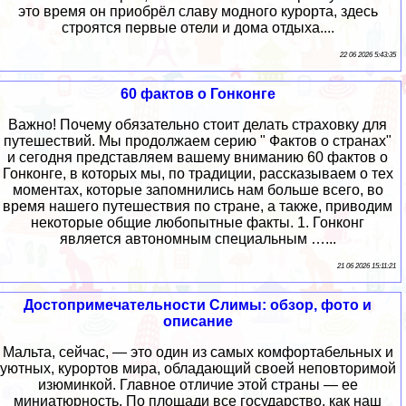
это время он приобрёл славу модного курорта, здесь
строятся первые отели и дома отдыха....
22 06 2026 5:43:35
60 фактов о Гонконге
Важно! Почему обязательно стоит делать страховку для
путешествий. Мы продолжаем серию " Фактов о странах"
и сегодня представляем вашему вниманию 60 фактов о
Гонконге, в которых мы, по традиции, рассказываем о тех
моментах, которые запомнились нам больше всего, во
время нашего путешествия по стране, а также, приводим
некоторые общие любопытные факты. 1. Гонконг
является автономным специальным …...
21 06 2026 15:11:21
Достопримечательности Слимы: обзор, фото и
описание
Мальта, сейчас, — это один из самых комфортабельных и
уютных, курортов мира, обладающий своей неповторимой
изюминкой. Главное отличие этой страны — ее
миниатюрность. По площади все государство, как наш