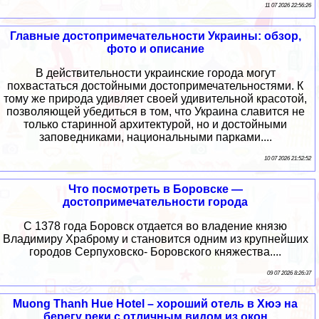
11 07 2026 22:56:26
Главные достопримечательности Украины: обзор,
фото и описание
В действительности украинские города могут
похвастаться достойными достопримечательностями. К
тому же природа удивляет своей удивительной красотой,
позволяющей убедиться в том, что Украина славится не
только старинной архитектурой, но и достойными
заповедниками, национальными парками....
10 07 2026 21:52:52
Что посмотреть в Боровске —
достопримечательности города
С 1378 года Боровск отдается во владение князю
Владимиру Храброму и становится одним из крупнейших
городов Серпуховско- Боровского княжества....
09 07 2026 8:26:37
Muong Thanh Hue Hotel – хороший отель в Хюэ на
берегу реки с отличным видом из окон