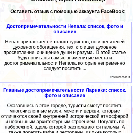
Оставить отзыв с помощью аккаунта FaceBook:
Достопримечательности Непала: список, фото и
описание
Непал привлекает не только туристов, но и ценителей
духовного обогащения, тех, кто ищет духовное
просветление, очищение души и разума. В этой статье
будут описаны самые знаменитые места и
достопримечательности Непала, которые непременно
следует посетить....
07 08 2026 22:32:14
Главные достопримечательности Ларнаки: список,
фото и описание
Оказавшись в этом городе, туристы смогут посетить
многочисленные музеи, мечети и церкви, которые
отличаются своей внутренней исторической атмосферой
и необычным архитектурным строением. Погулять по
набережной, вдоль которой располагаются пальмы. А
также посетить кафе и рестораны, из окна которых