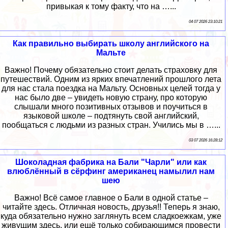
привыкая к тому факту, что на …...
04 07 2026 23:10:21
Как правильно выбирать школу английского на
Мальте
Важно! Почему обязательно стоит делать страховку для
путешествий. Одним из ярких впечатлений прошлого лета
для нас стала поездка на Мальту. Основных целей тогда у
нас было две – увидеть новую страну, про которую
слышали много позитивных отзывов и поучиться в
языковой школе – подтянуть свой английский,
пообщаться с людьми из разных стран. Учились мы в …...
03 07 2026 16:28:12
Шоколадная фабрика на Бали "Чарли" или как
влюблённый в сёрфинг американец намылил нам
шею
Важно! Всё самое главное о Бали в одной статье –
читайте здесь. Отличная новость, друзья!! Теперь я знаю,
куда обязательно нужно заглянуть всем сладкоежкам, уже
живущим здесь, или ещё только собирающимся провести