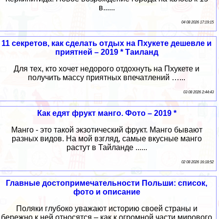
в......
04 08 2026 17:19:15
11 секретов, как сделать отдых на Пхукете дешевле и
приятней – 2019 * Таиланд
Для тех, кто хочет недорого отдохнуть на Пхукете и
получить массу приятных впечатлений …...
03 08 2026 2:44:43
Как едят фрукт манго. Фото – 2019 *
Манго - это такой экзотический фрукт. Манго бывают
разных видов. На мой взгляд, самые вкусные манго
растут в Тайланде ......
02 08 2026 16:18:52
Главные достопримечательности Польши: список,
фото и описание
Поляки глубоко уважают историю своей страны и
бережно к ней относятся – как к огромной части мирового