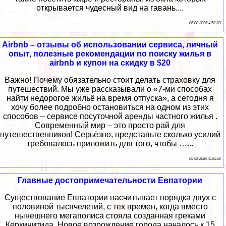
открывается чудесный вид на гавань....
06 08 2026 4:52:23
Airbnb – отзывы об использовании сервиса, личный
опыт, полезные рекомендации по поиску жилья в
airbnb и купон на скидку в $20
Важно! Почему обязательно стоит делать страховку для
путешествий. Мы уже рассказывали о «7-ми способах
найти недорогое жильё на время отпуска», а сегодня я
хочу более подробно остановиться на одном из этих
способов – сервисе посуточной аренды частного жилья .
Современный мир – это просто рай для
путешественников! Серьёзно, представьте сколько усилий
требовалось приложить для того, чтобы …...
05 08 2026 4:56:53
Главные достопримечательности Евпатории
Существование Евпатории насчитывает порядка двух с
половиной тысячелетий, с тех времен, когда вместо
нынешнего мегаполиса стояла созданная греками
Керкинитида. Новое возрождение города началось к 15