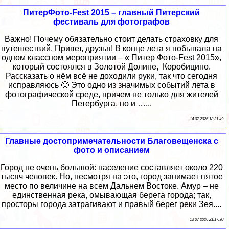
ПитерФото-Fest 2015 – главный Питерский
фестиваль для фотографов
Важно! Почему обязательно стоит делать страховку для
путешествий. Привет, друзья! В конце лета я побывала на
одном классном мероприятии – « Питер Фото-Fest 2015»,
который состоялся в Золотой Долине, Коробицино.
Рассказать о нём всё не доходили руки, так что сегодня
исправляюсь 🙂 Это одно из значимых событий лета в
фотографической среде, причем не только для жителей
Петербурга, но и …...
14 07 2026 18:21:49
Главные достопримечательности Благовещенска с
фото и описанием
Город не очень большой: население составляет около 220
тысяч человек. Но, несмотря на это, город занимает пятое
место по величине на всем Дальнем Востоке. Амур – не
единственная река, омывающая берега города; так,
просторы города затрагивают и правый берег реки Зея....
13 07 2026 21:17:30