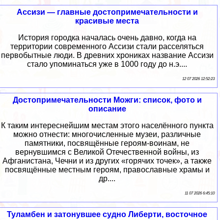
Ассизи — главные достопримечательности и
красивые места
История городка началась очень давно, когда на
территории современного Ассизи стали расселяться
первобытные люди. В древних хрониках название Ассизи
стало упоминаться уже в 1000 году до н.э....
12 07 2026 12:52:23
Достопримечательности Можги: список, фото и
описание
К таким интереснейшим местам этого населённого пункта
можно отнести: многочисленные музеи, различные
памятники, посвящённые героям-воинам, не
вернувшимся с Великой Отечественной войны, из
Афганистана, Чечни и из других «горячих точек», а также
посвящённые местным героям, православные храмы и
др....
11 07 2026 6:45:10
Туламбен и затонувшее судно Либерти, восточное