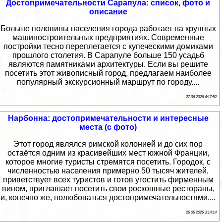
Достопримечательности Сарапула: список, фото и
описание
Больше половины населения города работает на крупных
машиностроительных предприятиях. Современные
постройки тесно переплетается с купеческими домиками
прошлого столетия. В Сарапуле больше 150 усадьб
являются памятниками архитектуры. Если вы решите
посетить этот живописный город, предлагаем наиболее
популярный экскурсионный маршрут по городу....
27 06 2026 4:17:52
Нарбонна: достопримечательности и интересные
места (с фото)
Этот город являлся римской колонией и до сих пор
остаётся одним из красивейших мест южной Франции,
которое многие туристы стремятся посетить. Городок, с
численностью населения примерно 50 тысяч жителей,
приветствует всех туристов и готов угостить фирменным
вином, приглашает посетить свои роскошные рестораны,
и, конечно же, полюбоваться достопримечательностями....
26 06 2026 3:14:14