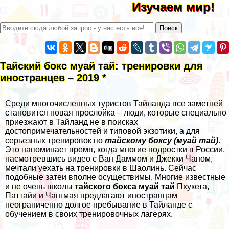
Изучаем мир!
Тайский бокс муай тай: тренировки для
иностранцев – 2019 *
Среди многочисленных туристов Тайланда все заметней
становится новая прослойка – люди, которые специально
приезжают в Тайланд не в поисках
достопримечательностей и типовой экзотики, а для
серьезных тренировок по
тайскому боксу (муай тай)
.
Это напоминает время, когда
многие подростки в России,
насмотревшись видео с Ван Даммом и
Джекки Чаном
,
мечтали уехать на тренировки в Шаолинь. Сейчас
подобные затеи вполне осуществимы. Многие известные
и не очень школы
тайского бокса муай тай
Пхукета,
Паттайи и Чангмая предлагают иностранцам
неограниченно долгое пребывание
в Тайланде
с
обучением в своих тренировочных лагерях.