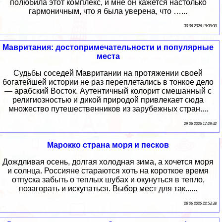
полюбила этот комплекс, и мне он кажется настолько
гармоничным, что я была уверена, что …...
30 06 2026 19:39:30
Мавритания: достопримечательности и популярные
места
Судьбы соседей Мавритании на протяжении своей
богатейшей истории не раз переплетались в тонкое дело
— арабский Восток. Аутентичный колорит смешанный с
религиозностью и дикой природой привлекает сюда
множество путешественников из зарубежных стран....
29 06 2026 17:29:32
Марокко страна моря и песков
Дождливая осень, долгая холодная зима, а хочется моря
и солнца. Россияне стараются хоть на короткое время
отпуска забыть о теплых шубах и окунуться в тепло,
позагорать и искупаться. Выбор мест для так......
28 06 2026 22:53:38