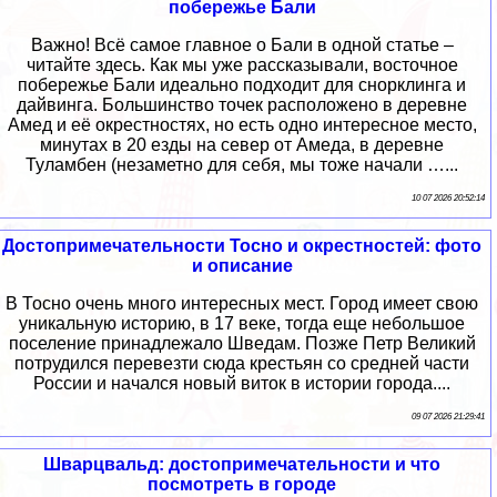
побережье Бали
Важно! Всё самое главное о Бали в одной статье –
читайте здесь. Как мы уже рассказывали, восточное
побережье Бали идеально подходит для снорклинга и
дайвинга. Большинство точек расположено в деревне
Амед и её окрестностях, но есть одно интересное место,
минутах в 20 езды на север от Амеда, в деревне
Туламбен (незаметно для себя, мы тоже начали …...
10 07 2026 20:52:14
Достопримечательности Тосно и окрестностей: фото
и описание
В Тосно очень много интересных мест. Город имеет свою
уникальную историю, в 17 веке, тогда еще небольшое
поселение принадлежало Шведам. Позже Петр Великий
потрудился перевезти сюда крестьян со средней части
России и начался новый виток в истории города....
09 07 2026 21:29:41
Шварцвальд: достопримечательности и что
посмотреть в городе