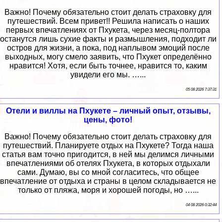
Важно! Почему обязательно стоит делать страховку для
путешествий. Всем привет!! Решила написать о наших
первых впечатлениях от Пхукета, через месяц-полтора
останутся лишь сухие факты и размышления, подходит ли
остров для жизни, а пока, под наплывом эмоций после
выходных, могу смело заявить, что Пхукет определённо
нравится! Хотя, если быть точнее, нравится то, каким
увидели его мы. …...
05 08 2026 7:37:31
Отели и виллы на Пхукете – личный опыт, отзывы,
цены, фото!
Важно! Почему обязательно стоит делать страховку для
путешествий. Планируете отдых на Пхукете? Тогда наша
статья вам точно пригодится, в ней мы делимся личными
впечатлениями об отелях Пхукета, в которых отдыхали
сами. Думаю, вы со мной согласитесь, что общее
впечатление от отдыха и страны в целом складывается не
только от пляжа, моря и хорошей погоды, но …...
04 08 2026 0:32:44