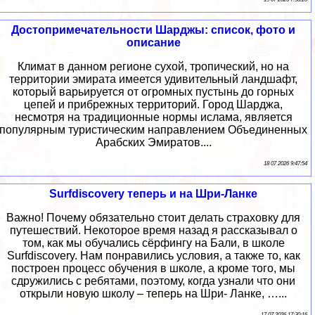
Достопримечательности Шарджы: список, фото и
описание
Климат в данном регионе сухой, тропический, но на
территории эмирата имеется удивительный ландшафт,
который варьируется от огромных пустынь до горных
цепей и прибрежных территорий. Город Шарджа,
несмотря на традиционные нормы ислама, является
популярным туристическим направлением Объединенных
Арабских Эмиратов....
18 07 2026 9:47:54
Surfdiscovery теперь и на Шри-Ланке
Важно! Почему обязательно стоит делать страховку для
путешествий. Некоторое время назад я рассказывал о
том, как мы обучались сёрфингу на Бали, в школе
Surfdiscovery. Нам понравились условия, а также то, как
построен процесс обучения в школе, а кроме того, мы
сдружились с ребятами, поэтому, когда узнали что они
открыли новую школу – теперь на Шри- Ланке, …...
17 07 2026 17:30:16