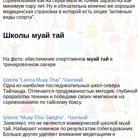
соревнования как на серьезный источник заработка как
минимум пару лет. Ну и обязательна конечно же хорошая
медицинская страховка
в которой есть опция “активные
виды спорта”.
Школы муай тай
На фото: обеспечение спортсменов
муай тай
в
тренировочном лагере
Школа “Lanna Muay Thai”. Чангмай
Одна из наиболее последовательных школ севера
Тайланда. Отличается продуманностью методик, глубиной
проработки техники и победами своих чемпионов на
соревнованиях по тайскому боксу.
Школа “Muay Thai Sangha”. Чангмай
Заявляют, что не являются коммерческой школой муай
тай. Набирают новичков по результатам собеседования.
Больше других уделяют внимание медитациям и