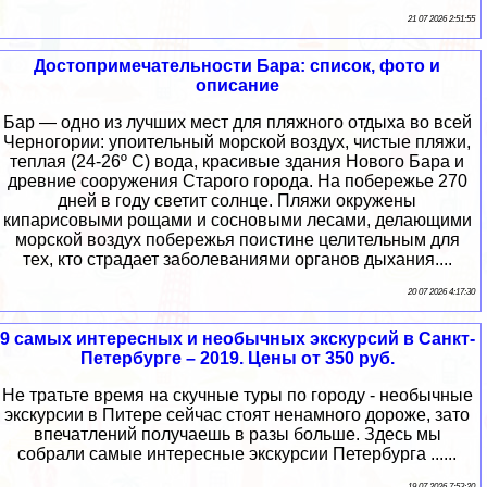
21 07 2026 2:51:55
Достопримечательности Бара: список, фото и
описание
Бар — одно из лучших мест для пляжного отдыха во всей
Черногории: упоительный морской воздух, чистые пляжи,
теплая (24-26º С) вода, красивые здания Нового Бара и
древние сооружения Старого города. На побережье 270
дней в году светит солнце. Пляжи окружены
кипарисовыми рощами и сосновыми лесами, делающими
морской воздух побережья поистине целительным для
тех, кто страдает заболеваниями органов дыхания....
20 07 2026 4:17:30
9 самых интересных и необычных экскурсий в Санкт-
Петербурге – 2019. Цены от 350 руб.
Не тратьте время на скучные туры по городу - необычные
экскурсии в Питере сейчас стоят ненамного дороже, зато
впечатлений получаешь в разы больше. Здесь мы
собрали самые интересные экскурсии Петербурга ......
19 07 2026 7:53:20