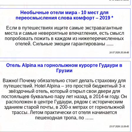
Необычные отели мира - 10 мест для
переосмысления слова комфорт – 2019 *
Если в путешествиях ищите самые экстравагантные
места и самые невероятные впечатления, есть смысл
попробовать пожить в каждом из нижеперечисленных
отелей. Сильные эмоции гарантированы ......
16 07 2026 20:34:48
Отель Alpina на горнолыжном курорте Гудаури в
Грузии
Важно! Почему обязательно стоит делать страховку для
путешествий. Hotel Alpina – это простой бюджетный 3-х
звёздочный отель, который открыл свои двери для
постояльцев буквально пару лет назад, в 2014-м году. Он
расположен в центре Гудаури, рядом с историческим
зданием старой почты, в 200-х метрах от горнолыжной
трассы. Летом практически от отеля начинается
пешеходная тропа, по …...
15 07 2026 13:39:45