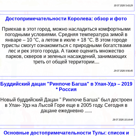
30 07 2026 5:43:29
Достопримечательности Королева: обзор и фото
Приехав в этот город, можно насладиться комфортными
погодными условиями. Средняя температура зимой в
январе – 10 °C, а летом в июле + 18 °C. В этом городе
туристы смогут ознакомиться с природными богатствами
лес и рек этого города. А также оценить множество
парков, скверов и зеленых насаждений, занимающих
треть от общей территории....
29 07 2026 9:56:45
Буддийский дацан "Ринпоче Багша" в Улан-Удэ – 2019
* Россия
Новый буддийский Дацан " Ринпоче Багша" был достроен
в Улан- Удэ на Лысой Горе еще в 2005 году. Сегодня в
дацане ежедневно ......
28 07 2026 10:14:44
Основные достопримечательности Тулы: список и