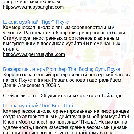
энергетическим техникам.
http://www.muaysangha.com
Школа муай тай “Tiger”. Пхукет
Коммерческая школа с явным соревновательным
уклоном. Располагает обширной тренировочной базой.
Стимулирует иностранных спортсменов к активным
выступлениям в поединках муай тай и в смешанных
стилях.
http://www.tigermuaythai.com
Боксерский лагерь Promthep Thai Boxing Gym, Пхукет
Хорошо оснащенный тренировочный боксерский лагерь
на юге Пхукета (пляж Раваи), основан австралийцем
Дэнни Ависоном в 2009 г.
Сейчас читают:
36 удивительных фактов о Тайланде
Школа муай тай ‘True Bee’. Пай
Коммерческая школа, ориентированная на иностранцев,
создана авторитетным и действующим бойцом муай тай
Khoon Moonkondech по прозвищу “Пчела”. Несмотря на
удаленность, школа известна крайне весомыми ценами
на свои тренировочные курсы по тайскому боксу.