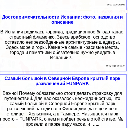
06 07 2026 3:46:32
Достопримечательности Испании: фото, названия и
описание
В Испании родилась коррида, традиционное блюдо тапас,
страстный фламенко. Здесь арабское господство
оставило непревзойденные архитектурные шедевры.
Здесь море и горы. Какие же самые красивые места,
города и памятники обязательно нужно увидеть в
Испании?...
05 07 2026 20:32:27
Самый большой в Северной Европе крытый парк
развлечений FUNPARK
Важно! Почему обязательно стоит делать страховку для
путешествий. Для нас оказалось неожиданностью, что
самый большой в Северной Европе крытый парк
развлечений находится в Финляндии, да еще и не в
столице – Хельсинки, а в Тампере. Называется парк
просто – FUNPARK, о нем и пойдет речь в этой статье. Мы
провели в парке пару часов, и …...