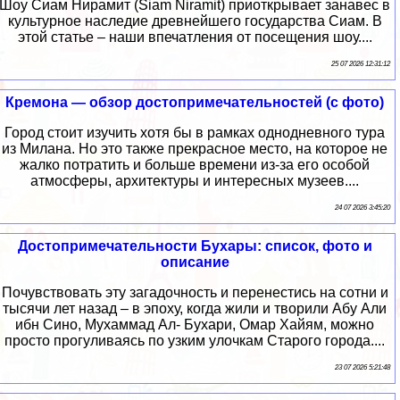
Шоу Сиам Нирамит (Siam Niramit) приоткрывает занавес в
культурное наследие древнейшего государства Сиам. В
этой статье – наши впечатления от посещения шоу....
25 07 2026 12:31:12
Кремона — обзор достопримечательностей (с фото)
Город стоит изучить хотя бы в рамках однодневного тура
из Милана. Но это также прекрасное место, на которое не
жалко потратить и больше времени из-за его особой
атмосферы, архитектуры и интересных музеев....
24 07 2026 3:45:20
Достопримечательности Бухары: список, фото и
описание
Почувствовать эту загадочность и перенестись на сотни и
тысячи лет назад – в эпоху, когда жили и творили Абу Али
ибн Сино, Мухаммад Ал- Бухари, Омар Хайям, можно
просто прогуливаясь по узким улочкам Старого города....
23 07 2026 5:21:48