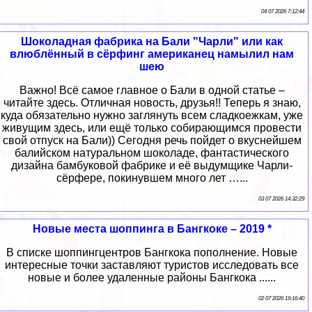
04 07 2026 7:12:44
Шоколадная фабрика на Бали "Чарли" или как
влюблённый в сёрфинг американец намылил нам
шею
Важно! Всё самое главное о Бали в одной статье –
читайте здесь. Отличная новость, друзья!! Теперь я знаю,
куда обязательно нужно заглянуть всем сладкоежкам, уже
живущим здесь, или ещё только собирающимся провести
свой отпуск на Бали)) Сегодня речь пойдет о вкуснейшем
балийском натуральном шоколаде, фантастического
дизайна бамбуковой фабрике и её выдумщике Чарли-
сёрфере, покинувшем много лет …...
03 07 2026 14:32:29
Новые места шоппинга в Бангкоке – 2019 *
В списке шоппингцентров Бангкока пополнение. Новые
интересные точки заставляют туристов исследовать все
новые и более удаленные районы Бангкока ......
02 07 2026 19:16:40