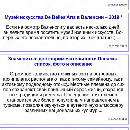
24 06 2026 18:50:37
Музей искусства De Belles Arts в Валенсии – 2019 *
Если на осмотр Валенсии у вас есть несколько дней,
выделите время посетить музей изящных искусств. Во-
первых это познавательно, во-вторых - бесплатно :) ......
23 06 2026 8:34:10
Знаменитые достопримечательности Панамы:
список, фото и описание
Огромное количество пляжных зон на островных
архипелагах располагают как к тихому семейному, так и
активному подводному отдыху. Местные племена до сих
пор сохраняют свой привычный образ жизни, сохраняя
все традиции и ремесла. Посещение этих племен
становится все более популярным направлением в
туризме, позволяя окунуться в аутентичную атмосферу
различных национальных культур....
22 06 2026 15:34:51