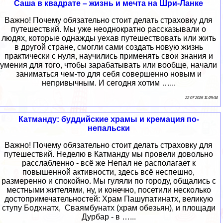
Саша в квадрате – жизнь и мечта на Шри-Ланке
Важно! Почему обязательно стоит делать страховку для
путешествий. Мы уже неоднократно рассказывали о
людях, которые однажды уехав путешествовать или жить
в другой стране, смогли сами создать новую жизнь
практически с нуля, научились применять свои знания и
умения для того, чтобы зарабатывать или вообще, начали
заниматься чем-то для себя совершенно новым и
непривычным. И сегодня хотим …...
22 07 2026 11:29:34
Катманду: буддийские храмы и кремация по-
непальски
Важно! Почему обязательно стоит делать страховку для
путешествий. Неделю в Катманду мы провели довольно
расслабленно - всё же Непал не располагает к
повышенной активности, здесь всё неспешно,
размеренно и спокойно. Мы гуляли по городу, общались с
местными жителями, ну, и конечно, посетили несколько
достопримечательностей: Храм Пашупатинатх, великую
ступу Бодхнатх, Сваямбунатх (храм обезьян), и площади
Дурбар - в …...