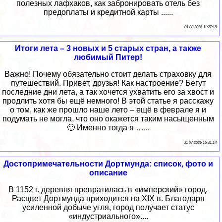
полезных лафхаков, как забронировать отель без
предоплаты и кредитной карты ......
01 08 2026 11:27:18
Итоги лета – 3 новых и 5 старых стран, а также
любимый Питер!
Важно! Почему обязательно стоит делать страховку для
путешествий. Привет, друзья! Как настроение? Бегут
последние дни лета, а так хочется ухватить его за хвост и
продлить хотя бы ещё немного! В этой статье я расскажу
о том, как же прошло наше лето – ещё в феврале я и
подумать не могла, что оно окажется таким насыщенным
🙂 Именно тогда я …...
31 07 2026 16:31:14
Достопримечательности Дортмунда: список, фото и
описание
В 1152 г. деревня превратилась в «имперский» город.
Расцвет Дортмунда приходится на XIX в. Благодаря
усиленной добыче угля, город получает статус
«индустриального»....