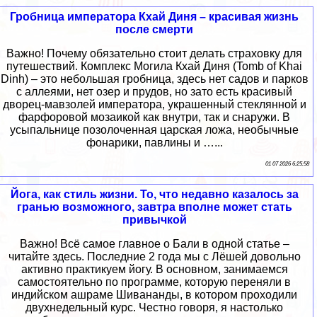
Гробница императора Кхай Диня – красивая жизнь
после смерти
Важно! Почему обязательно стоит делать страховку для
путешествий. Комплекс Могила Кхай Диня (Tomb of Khai
Dinh) – это небольшая гробница, здесь нет садов и парков
с аллеями, нет озер и прудов, но зато есть красивый
дворец-мавзолей императора, украшенный стеклянной и
фарфоровой мозаикой как внутри, так и снаружи. В
усыпальнице позолоченная царская ложа, необычные
фонарики, павлины и …...
01 07 2026 6:25:58
Йога, как стиль жизни. То, что недавно казалось за
гранью возможного, завтра вполне может стать
привычкой
Важно! Всё самое главное о Бали в одной статье –
читайте здесь. Последние 2 года мы с Лёшей довольно
активно практикуем йогу. В основном, занимаемся
самостоятельно по программе, которую переняли в
индийском ашраме Шивананды, в котором проходили
двухнедельный курс. Честно говоря, я настолько