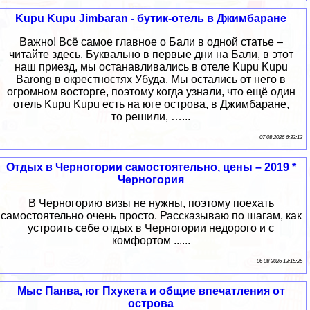
Kupu Kupu Jimbaran - бутик-отель в Джимбаране
Важно! Всё самое главное о Бали в одной статье –
читайте здесь. Буквально в первые дни на Бали, в этот
наш приезд, мы останавливались в отеле Kupu Kupu
Barong в окрестностях Убуда. Мы остались от него в
огромном восторге, поэтому когда узнали, что ещё один
отель Kupu Kupu есть на юге острова, в Джимбаране,
то решили, …...
07 08 2026 6:32:12
Отдых в Черногории самостоятельно, цены – 2019 *
Черногория
В Черногорию визы не нужны, поэтому поехать
самостоятельно очень просто. Рассказываю по шагам, как
устроить себе отдых в Черногории недорого и с
комфортом ......
06 08 2026 13:15:25
Мыс Панва, юг Пхукета и общие впечатления от
острова