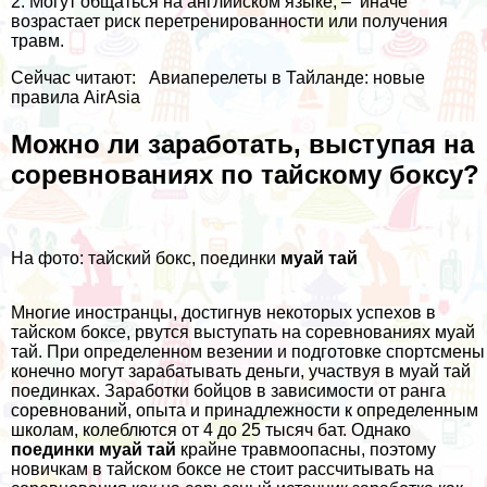
2. Могут общаться на английском языке, – иначе
возрастает риск перетренированности или получения
травм.
Сейчас читают:
Авиаперелеты в Тайланде: новые
правила AirAsia
Можно ли заработать, выступая на
соревнованиях по тайскому боксу?
На фото: тайский бокс, поединки
муай тай
Многие иностранцы, достигнув некоторых успехов в
тайском боксе, рвутся выступать на соревнованиях муай
тай. При определенном везении и подготовке спортсмены
конечно могут зарабатывать деньги, участвуя в муай тай
поединках. Заработки бойцов в зависимости от ранга
соревнований, опыта и принадлежности к определенным
школам, колеблются от 4 до 25 тысяч бат. Однако
поединки муай тай
крайне травмоопасны, поэтому
новичкам в тайском боксе не стоит рассчитывать на