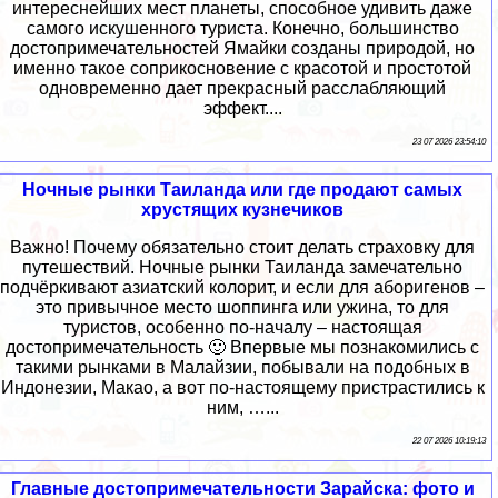
интереснейших мест планеты, способное удивить даже
самого искушенного туриста. Конечно, большинство
достопримечательностей Ямайки созданы природой, но
именно такое соприкосновение с красотой и простотой
одновременно дает прекрасный расслабляющий
эффект....
23 07 2026 23:54:10
Ночные рынки Таиланда или где продают самых
хрустящих кузнечиков
Важно! Почему обязательно стоит делать страховку для
путешествий. Ночные рынки Таиланда замечательно
подчёркивают азиатский колорит, и если для аборигенов –
это привычное место шоппинга или ужина, то для
туристов, особенно по-началу – настоящая
достопримечательность 🙂 Впервые мы познакомились с
такими рынками в Малайзии, побывали на подобных в
Индонезии, Макао, а вот по-настоящему пристрастились к
ним, …...
22 07 2026 10:19:13
Главные достопримечательности Зарайска: фото и