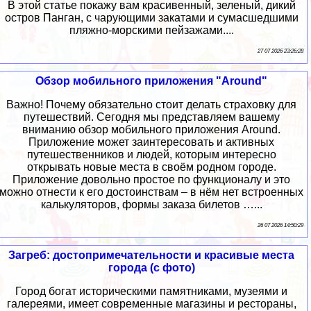
В этой статье покажу вам красивенный, зеленый, дикий
остров Панган, с чарующими закатами и сумасшедшими
пляжно-морскими пейзажами....
27 07 2026 23:26:28
Обзор мобильного приложения "Around"
Важно! Почему обязательно стоит делать страховку для
путешествий. Сегодня мы представляем вашему
вниманию обзор мобильного приложения Around.
Приложение может заинтересовать и активных
путешественников и людей, которым интересно
открывать новые места в своём родном городе.
Приложение довольно простое по функционалу и это
можно отнести к его достоинствам – в нём нет встроенных
калькуляторов, формы заказа билетов …...
26 07 2026 14:50:29
Загреб: достопримечательности и красивые места
города (с фото)
Город богат историческими памятниками, музеями и
галереями, имеет современные магазины и рестораны,