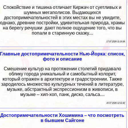
Спокойствие и тишина отличает Киржач от суетливых и
шумных мегаполисов. Выдающихся
достопримечательностей в этих местах вы не увидите,
однако, древние постройки, удивительная природа, храмы
на берегу речушки дают полное ощущение того, что вы
попали в старинную сказку....
17 07 2026 11:19:36
Главные достопримечательности Нью-Йорка: список,
фото и описание
Смешение культур на протяжении столетий придавало
облику города уникальный и самобытный колорит,
который отражен в архитектуре и градостроении. Также
зародилось множество культурных течений в литературе,
музыке, абстрактный экспрессионизм в живописи, в
музыке – хип-хоп, панк, диско, сальса....
16 07 2026 12:11:42
Достопримечательности Хошимина – что посмотреть
в бывшем Сайгоне