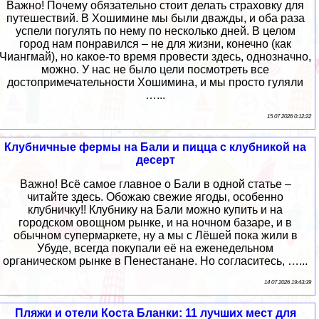
Важно! Почему обязательно стоит делать страховку для
путешествий. В Хошимине мы были дважды, и оба раза
успели погулять по нему по несколько дней. В целом
город нам понравился – не для жизни, конечно (как
Чиангмай), но какое-то время провести здесь, однозначно,
можно. У нас не было цели посмотреть все
достопримечательности Хошимина, и мы просто гуляли
…...
15 07 2026 0:12:22
Клубничные фермы на Бали и пицца с клубникой на
десерт
Важно! Всё самое главное о Бали в одной статье –
читайте здесь. Обожаю свежие ягоды, особенно
клубничку!! Клубнику на Бали можно купить и на
городском овощном рынке, и на ночном базаре, и в
обычном супермаркете, ну а мы с Лёшей пока жили в
Убуде, всегда покупали её на еженедельном
органическом рынке в Пенестанане. Но согласитесь, …...
14 07 2026 19:43:39
Пляжи и отели Коста Бланки: 11 лучших мест для