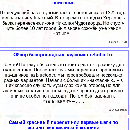
описание
В следующий раз он упоминался в летописях от 1225 года
под названием Красный. В то время в город из Херсонеса
была перенесена икона Николая Чудотворца. Но спустя
чуть более 10 лет город был вновь сожжён уже ханом
Батыем....
21 07 2026 23:19:41
Обзор беспроводных наушников Sudio Tre
Важно! Почему обязательно стоит делать страховку для
путешествий. После того, как мы перешли с проводных
наушников на bluetooth, мы перепробовали несколько
разных вариантов. Начали с больших «накладных» – в
них классно слушать музыку за компьютером, но для
активных занятий спортом, и даже просто для прогулок
они не особенно подходят. Потом был вариант с
«затычками» – …...
20 07 2026 6:35:34
Самый красивый перелет или первые шаги по
испано-американской колонии