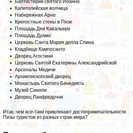
Баптистерий святого Иоанна
Капитолийская волчица
Набережная Арно
Крепостные стены в Пизе
Площадь Деи Кавальери
Площадь Дуамо
Церковь Санта Мария делла Спина
Кладбище Кампосанто
Дворец Агостини
Церковь Святой Екатерины Александрийской
Арсеналы Медичи
Архиепископский дворец
Монастырь Святого Бенедикта
Музей Синопи
Дворец Ланфредуччи
Итак, чем все-таки привлекают достопримечательности
Пизы туристов из разных стран мира?