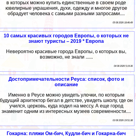
в которых можно купить единственные в своем роде
ювелирные украшения, духи, одежду и многое другое
обрадует человека с самыми разными запросами....
05 08 2026 18:46:49
10 самых красивых городов Европы, о которых не
знают туристы – 2019 * Европа
Невероятно красивые города Европы, о которых вы,
возможно, не знали ......
04 08 2026 5:19:36
Достопримечательности Реуса: список, фото и
описание
Именно в Реусе можно увидеть улочки, по которым
будущий архитектор бегал в детстве, увидеть школу, где он
учился, церковь, куда ходил на мессу. А еще город
знаменит одним из интересных музеев современности....
03 08 2026 19:51:38
Гокарна: пляжи Ом-бич, Кудли-бич и Гокарна-бич