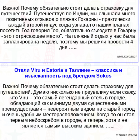
Важно! Почему обязательно стоит делать страховку для
путешествий. Путешествуя по Индии, мы слышали много
позитивных отзывов о пляжах Гокарны - практически
каждый второй индус когда узнавал о наших планах
посетить Гоа говорил "оо, обязательно съездите в Гокарну
- это потрясающее место". На пляжный отдых у нас была
запланирована неделя, поэтому мы решили провести 4
дня …...
02 08 2026 3:58:27
Отели Viru и Estoria в Таллине – классика и
изысканность под брендом Sokos
Важно! Почему обязательно стоит делать страховку для
путешествий. Думаю нисколько не преувеличу если скажу,
что Viru – это самый легендарный отель в городе,
обладающий как минимум двумя существенными
преимуществами – невероятным видом на старый город
и очень удобным месторасположением. Когда-то он стал
первым небоскребом в городе, а теперь, хотя и не
является самым высоким зданием, …...
01 08 2026 20:17:18