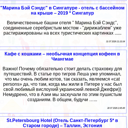
"Марина Бэй Сэндс" в Сингапуре - отель с бассейном
на крыше – 2019 * Сингапур
Величественные башни отеля " Марина Бэй Сэндс",
соединенные серебристым мостом - "дирижаблем" уже
растиражированы на всех туристических картинках ......
31 07 2026 21:33:34
Кафе с кошками – необычная концепция кофеен в
Чиангмае
Важно! Почему обязательно стоит делать страховку для
путешествий. В статье про тигров Леша уже упоминал,
что мы очень любим котов, так сказать, являемся «cat
persons» да, что там, когда мы жили в Питере у нас был
свой любимый вислоухий украинский левкой Джефри))
Немудрено, что в Азии мы заскучали по этим пушистым
созданиям. В общем, будучи …...
30 07 2026 2:45:49
St.Petersbourg Hotel (Отель Санкт-Петербург 5* в
Старом городе) – Таллин, Эстония