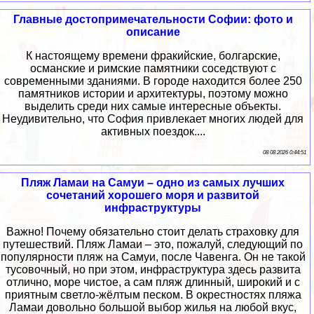
Главные достопримечательности Софии: фото и
описание
К настоящему времени фракийские, болгарские,
османские и римские памятники соседствуют с
современными зданиями. В городе находится более 250
памятников истории и архитектуры, поэтому можно
выделить среди них самые интересные объекты.
Неудивительно, что София привлекает многих людей для
активных поездок....
08 08 2026 0:44:51
Пляж Ламаи на Самуи – одно из самых лучших
сочетаний хорошего моря и развитой
инфраструктуры
Важно! Почему обязательно стоит делать страховку для
путешествий. Пляж Ламаи – это, пожалуй, следующий по
популярности пляж на Самуи, после Чавенга. Он не такой
тусовочный, но при этом, инфраструктура здесь развита
отлично, море чистое, а сам пляж длинный, широкий и с
приятным светло-жёлтым песком. В окрестностях пляжа
Ламаи довольно большой выбор жилья на любой вкус,