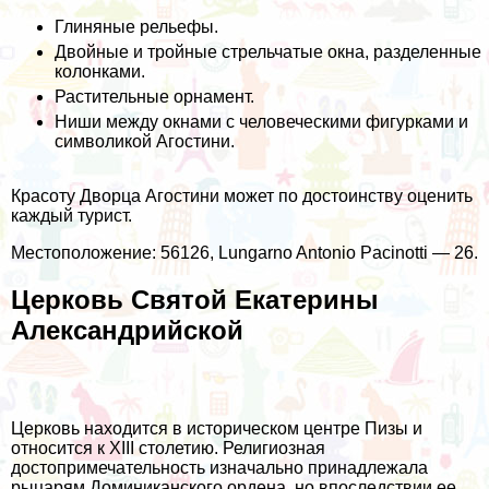
Глиняные рельефы.
Двойные и тройные стрельчатые окна, разделенные
колонками.
Растительные орнамент.
Ниши между окнами с человеческими фигурками и
символикой Агостини.
Красоту Дворца Агостини может по достоинству оценить
каждый турист.
Местоположение: 56126, Lungarno Antonio Pacinotti — 26.
Церковь Святой Екатерины
Александрийской
Церковь находится в историческом центре Пизы и
относится к XIII столетию. Религиозная
достопримечательность изначально принадлежала
рыцарям Доминиканского ордена, но впоследствии ее