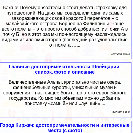
Важно! Почему обязательно стоит делать страховку для
путешествий. На днях мы совершили один из самых
завораживающих своей красотой перелётов – с
малайзийского острова Борнео на Филиппины. Чаще
всего полёты – это просто способ добраться из точки А в
точку Б, но в этот раз мы по-настоящему наслаждались
видами из иллюминаторов (последний раз удовольствие
от полёта …...
19 07 2026 6:51:18
Главные достопримечательности Швейцарии:
список, фото и описание
Величественные Альпы, кристально чистые озера,
фешенебельные курорты, уникальные музеи и
сооружения – настоящее богатство этого европейского
государства. Ко многим объектам можно добавить
приставку «самый» или «лучший»....
18 07 2026 4:53:51
Город Киржач: достопримечательности и интересные
места (с фото)