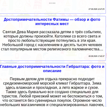
…...
07 08 2026 12:47:25
Достопримечательности Фатимы — обзор и фото
интересных мест
Святая Дева Мария рассказала детям о трёх событиях,
которые должны произойти. Католики со всего света и
просто любопытствующие потянулись в эти края.
Небольшой город с населением в десять тысяч человек
стал популярным местом религиозного паломничества....
06 08 2026 17:42:37
Главные достопримечательности Гибралтара: фото и
описание
Первым делом для отдыха прекрасно подходит
средиземноморский морской климат Гибралтара. Зима
здесь влажная и прохладная, а лето жаркое и сухое.
Также здесь буквально все создано специально для
туристов. Любой приезжий может не беспокоиться о том,
что останется без сувенирных покупок. Огромное число
небольших магазинчиков и специализированных лавочек,