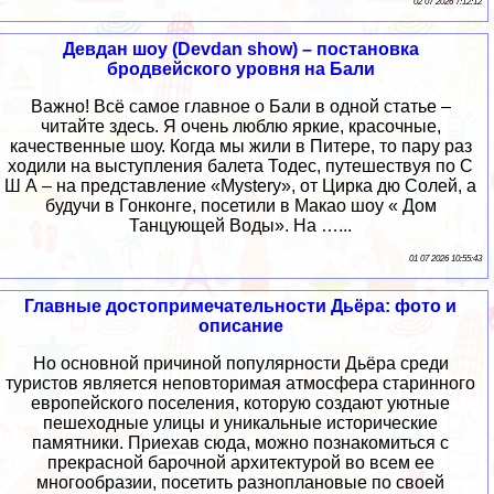
02 07 2026 7:12:12
Девдан шоу (Devdan show) – постановка
бродвейского уровня на Бали
Важно! Всё самое главное о Бали в одной статье –
читайте здесь. Я очень люблю яркие, красочные,
качественные шоу. Когда мы жили в Питере, то пару раз
ходили на выступления балета Тодес, путешествуя по С
Ш А – на представление «Mystery», от Цирка дю Солей, а
будучи в Гонконге, посетили в Макао шоу « Дом
Танцующей Воды». На …...
01 07 2026 10:55:43
Главные достопримечательности Дьёра: фото и
описание
Но основной причиной популярности Дьёра среди
туристов является неповторимая атмосфера старинного
европейского поселения, которую создают уютные
пешеходные улицы и уникальные исторические
памятники. Приехав сюда, можно познакомиться с
прекрасной барочной архитектурой во всем ее
многообразии, посетить разноплановые по своей