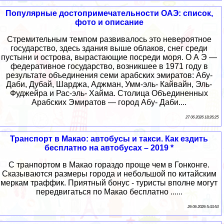
Популярные достопримечательности ОАЭ: список,
фото и описание
Стремительным темпом развивалось это невероятное
государство, здесь здания выше облаков, снег среди
пустыни и острова, вырастающие посреди моря. О А Э —
федеративное государство, возникшее в 1971 году в
результате объединения семи арабских эмиратов: Абу-
Даби, Дубай, Шарджа, Аджман, Умм-эль- Кайвайн, Эль-
Фуджейра и Рас-эль- Хайма. Столица Объединенных
Арабских Эмиратов — город Абу- Даби....
27 06 2026 18:26:25
Транспорт в Макао: автобусы и такси. Как ездить
бесплатно на автобусах – 2019 *
С транпортом в Макао гораздо проще чем в Гонконге.
Сказываются размеры города и небольшой по китайским
меркам траффик. Приятный бонус - туристы вполне могут
передвигаться по Макао бесплатно ......
26 06 2026 5:33:53