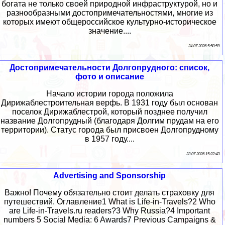
богата не только своей природной инфраструктурой, но и
разнообразными достопримечательностями, многие из
которых имеют общероссийское культурно-историческое
значение....
24 07 2026 5:50:59
Достопримечательности Долгопрудного: список,
фото и описание
Начало истории города положила
Дирижаблестроительная верфь. В 1931 году был основан
поселок Дирижаблестрой, который позднее получил
название Долгопрудный (благодаря Долгим прудам на его
территории). Статус города был присвоен Долгопрудному
в 1957 году....
23 07 2026 15:22:43
Advertising and Sponsorship
Важно! Почему обязательно стоит делать страховку для
путешествий. Оглавление1 What is Life-in-Travels?2 Who
are Life-in-Travels.ru readers?3 Why Russia?4 Important
numbers 5 Social Media: 6 Awards7 Previous Campaigns &