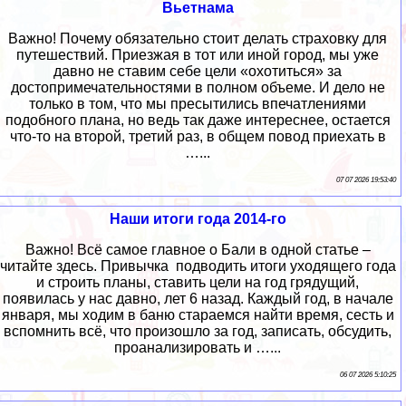
Вьетнама
Важно! Почему обязательно стоит делать страховку для
путешествий. Приезжая в тот или иной город, мы уже
давно не ставим себе цели «охотиться» за
достопримечательностями в полном объеме. И дело не
только в том, что мы пресытились впечатлениями
подобного плана, но ведь так даже интереснее, остается
что-то на второй, третий раз, в общем повод приехать в
…...
07 07 2026 19:53:40
Наши итоги года 2014-го
Важно! Всё самое главное о Бали в одной статье –
читайте здесь. Привычка подводить итоги уходящего года
и строить планы, ставить цели на год грядущий,
появилась у нас давно, лет 6 назад. Каждый год, в начале
января, мы ходим в баню стараемся найти время, сесть и
вспомнить всё, что произошло за год, записать, обсудить,
проанализировать и …...
06 07 2026 5:10:25