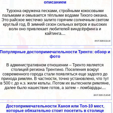
описанием
Турзона окружена песками, стройными кокосовыми
пальмами и омывается тёплыми водами Тихого океана.
Это райское местечко залито горячим солнечным светом
круглый год. В зимний сезон сильных ветров и высоких
волн оно привлекает любителей виндсёрфинга и
кайтинга....
09 07 2026 8:31:16
Популярные достопримечательности Тренто: обзор и
фото
В административном отношении – Тренто является
столицей региона Трентино. Поселения вокруг
современного города стали появляться еще задолго до
прихода римлян. В частности, точно установлено, что тут
в 500 г. до н.э. жили кельты. Потом их вытеснили римляне,
далее было нашествие готов, а затем – ломбардцы....
08 07 2026 15:30:40
Достопримечательности Ханоя или Топ-10 мест,
которые обязательно стоит посетить в столице