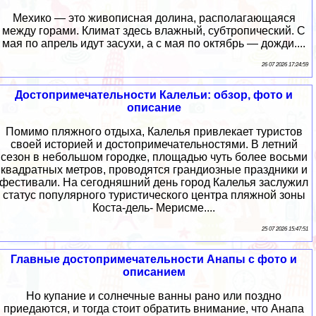
Мехико — это живописная долина, располагающаяся
между горами. Климат здесь влажный, субтропический. С
мая по апрель идут засухи, а с мая по октябрь — дожди....
26 07 2026 17:24:59
Достопримечательности Калельи: обзор, фото и
описание
Помимо пляжного отдыха, Калелья привлекает туристов
своей историей и достопримечательностями. В летний
сезон в небольшом городке, площадью чуть более восьми
квадратных метров, проводятся грандиозные праздники и
фестивали. На сегодняшний день город Калелья заслужил
статус популярного туристического центра пляжной зоны
Коста-дель- Мерисме....
25 07 2026 15:47:51
Главные достопримечательности Анапы с фото и
описанием
Но купание и солнечные ванны рано или поздно
приедаются, и тогда стоит обратить внимание, что Анапа