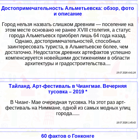
Достопримечательность Альметьевска: обзор, фото
и описание
Город нельзя назвать слишком древним — поселение на
этом месте основано не ранее XVIII столетия, а статус
города Альметьевск приобрел лишь 64 года назад.
Однако, достопримечательностей, способных
заинтересовать туриста, в Альметьевске более, чем
достаточно. Недостаток древних артефактов успешно
компенсируется новейшими достижениями в области
архитектуры и градостроительства....
19 07 2026 4:41:24
Тайланд. Арт-фестиваль в Чиангмае. Вечерняя
тусовка – 2019 *
В Чианг- Мае очередная тусовка. На этот раз арт-
фестиваль на Ниммане, одной из самых модных улиц
города......
18 07 2026 1:45:43
60 фактов о Гонконге