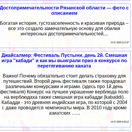
Достопримечательности Рязанской области — фото с
описанием
Богатая история, густозаселенность и красивая природа –
все это создало замечательную основу для обилия
интересных достопримечательностей....
15 07 2026 0:27:47
Джайсалмер: Фестиваль Пустыни, день 2й. Смешная
игра "кабади" и как мы выиграли приз в конкурсе по
перетягиванию каната
Важно! Почему обязательно стоит делать страховку для
путешествий. Второй день фестиваля также порадовал
различными конкурсами и играми. (здесь про 1й день
фестиваля) Конкурс на лучшее украшение верблюда поло
на верблюдаха также смешная игра кабадди (kabaddi).
Кабадди - это древняя индийская игра, по которой с 2004
г. даже проводятся чемпионаты мира. В 2010 году кроме
азиатских …...
14 07 2026 6:45:12