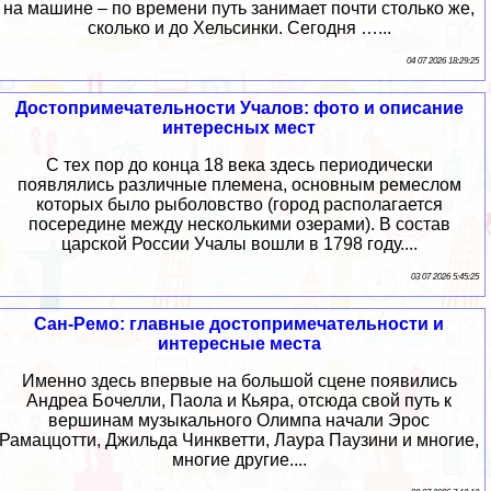
на машине – по времени путь занимает почти столько же,
сколько и до Хельсинки. Сегодня …...
04 07 2026 18:29:25
Достопримечательности Учалов: фото и описание
интересных мест
С тех пор до конца 18 века здесь периодически
появлялись различные племена, основным ремеслом
которых было рыболовство (город располагается
посередине между несколькими озерами). В состав
царской России Учалы вошли в 1798 году....
03 07 2026 5:45:25
Сан-Ремо: главные достопримечательности и
интересные места
Именно здесь впервые на большой сцене появились
Андреа Бочелли, Паола и Кьяра, отсюда свой путь к
вершинам музыкального Олимпа начали Эрос
Рамаццотти, Джильда Чинкветти, Лаура Паузини и многие,
многие другие....