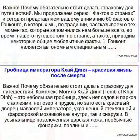
Важно! Почему обязательно стоит делать страховку для
путешествий. Мы продолжаем серию " Фактов о странах"
и сегодня представляем вашему вниманию 60 фактов о
Гонконге, в которых мы, по традиции, рассказываем о тех
моментах, которые запомнились нам больше всего, во
время нашего путешествия по стране, а также, приводим
некоторые общие любопытные факты. 1. Гонконг
является автономным специальным …...
17 07 2026 4:25:40
Гробница императора Кхай Диня – красивая жизнь
после смерти
Важно! Почему обязательно стоит делать страховку для
путешествий. Комплекс Могила Кхай Диня (Tomb of Khai
Dinh) – это небольшая гробница, здесь нет садов и парков
с аллеями, нет озер и прудов, но зато есть красивый
дворец-мавзолей императора, украшенный стеклянной и
фарфоровой мозаикой как внутри, так и снаружи. В
усыпальнице позолоченная царская ложа, необычные
фонарики, павлины и …...
16 07 2026 3:25:25