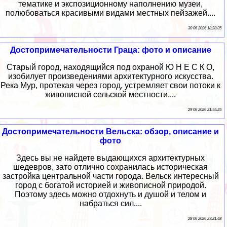
тематике и экспозиционному наполнению музеи,
полюбоваться красивыми видами местных пейзажей....
30 06 2026 18:28:35
Достопримечательности Граца: фото и описание
Старый город, находящийся под охраной Ю Н Е С К О,
изобилует произведениями архитектурного искусства.
Река Мур, протекая через город, устремляет свои потоки к
живописной сельской местности....
29 06 2026 21:55:25
Достопримечательности Вельска: обзор, описание и
фото
Здесь вы не найдете выдающихся архитектурных
шедевров, зато отлично сохранилась историческая
застройка центральной части города. Вельск интересный
город с богатой историей и живописной природой.
Поэтому здесь можно отдохнуть и душой и телом и
набраться сил....
28 06 2026 23:21:48