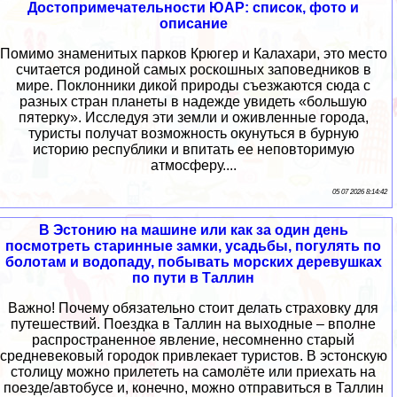
Достопримечательности ЮАР: список, фото и
описание
Помимо знаменитых парков Крюгер и Калахари, это место
считается родиной самых роскошных заповедников в
мире. Поклонники дикой природы съезжаются сюда с
разных стран планеты в надежде увидеть «большую
пятерку». Исследуя эти земли и оживленные города,
туристы получат возможность окунуться в бурную
историю республики и впитать ее неповторимую
атмосферу....
05 07 2026 8:14:42
В Эстонию на машине или как за один день
посмотреть старинные замки, усадьбы, погулять по
болотам и водопаду, побывать морских деревушках
по пути в Таллин
Важно! Почему обязательно стоит делать страховку для
путешествий. Поездка в Таллин на выходные – вполне
распространенное явление, несомненно старый
средневековый городок привлекает туристов. В эстонскую
столицу можно прилететь на самолёте или приехать на
поезде/автобусе и, конечно, можно отправиться в Таллин