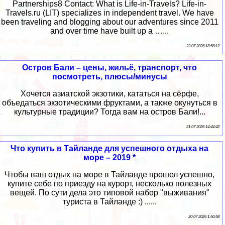
Partnerships8 Contact: What is Life-in-Travels? Life-in-
Travels.ru (LIT) specializes in independent travel. We have
been traveling and blogging about our adventures since 2011
and over time have built up a …...
22 07 2026 18:58:12
Остров Бали – цены, жильё, транспорт, что
посмотреть, плюсы/минусы
Хочется азиатской экзотики, кататься на сёрфе,
объедаться экзотическими фруктами, а также окунуться в
культурные традиции? Тогда вам на остров Бали!...
21 07 2026 14:44:42
Что купить в Тайланде для успешного отдыха на
море – 2019 *
Чтобы ваш отдых на море в Тайланде прошел успешно,
купите себе по приезду на курорт, несколько полезных
вещей. По сути дела это типовой набор "выживания"
туриста в Тайланде :) ......
20 07 2026 1:50:58