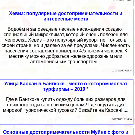
12 07 2026 7:14:47
Хевиз: популярные достопримечательности и
интересные места
Водоём и заповедные лесные насаждения создают
специальный микроклимат, который очень полезен для
человека. Хевиз – это популярный курорт не только в
своей стране, но и далеко за её пределами. Численность
населения составляет примерно 4,5 тысячи человек. К
местечку можно добраться железнодорожным или
автомобильным транспортом....
11 07 2026 14:52:37
Улица Каосан в Бангкоке - место о котором молчат
турфирмы – 2019 *
Где в Бангкоке купить одежду больших размеров для
пляжного отдыха по низким ценам? Где ощутить дух
мировой туристической тусовки? Езжайте на Каосан!.....
10 07 2026 11:13:56
Основные достопримечательности Муйне с фото и