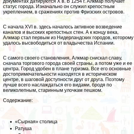
документах датируются X в. В 1254 г. Алкмар получает
статус города. Изначально он служил крепостным
укреплением, в сражениях против Фризских островов.
С начала XVI в. здесь началось активное возведение
каналов и высоких крепостных стен. А к концу века,
Алкмар стал первым из Нидерландских городов, которому
удалось высвободиться от владычества Испании.
С самого своего становления, Алкмар снискал славу,
сначала торгового города своей страны, а потом уже и ее
центра. Город удобен в плане туризма. Все его основные
достопримечательности находятся в историческом
центре, в шаговой доступности друг от друга. Поэтому
лучше всего наслаждаться его видами, бродя по
великолепным, старинным улочкам пешком.
Содержание:
«Сырная» столица
Ратуша