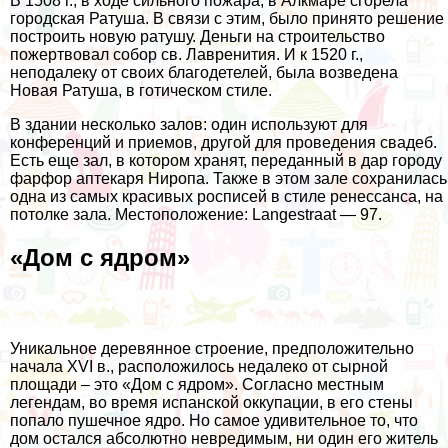
В 1508 г., в ходе сильного пожара, в Алкмаре сгорела
городская Ратуша. В связи с этим, было принято решение
построить новую ратушу. Деньги на строительство
пожертвовал собор св. Лавренития. И к 1520 г.,
неподалеку от своих благодетелей, была возведена
Новая Ратуша, в готическом стиле.
В здании несколько залов: один используют для
конференций и приемов, другой для проведения свадеб.
Есть еще зал, в котором хранят, переданный в дар городу
фарфор аптекаря Ниропа. Также в этом зале сохранилась
одна из самых красивых росписей в стиле ренессанса, на
потолке зала. Местоположение: Langestraat — 97.
«Дом с ядром»
Уникальное деревянное строение, предположительно
начала XVI в., расположилось недалеко от сырной
площади – это «Дом с ядром». Согласно местным
легендам, во время испанской оккупации, в его стены
попало пушечное ядро. Но самое удивительное то, что
дом остался абсолютно невредимым, ни один его житель