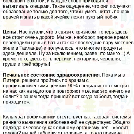
большой неохотой, и каждое слово приходится
вытягивать клещами. Такое ощущение, что они получают
образование только для того, чтобы уметь читать почерк
врачей и знать в какой ячейке лежит нужный тюбик.
Цены.
Нас пугали, что в связи с кризисом, теперь здесь
всё стоит очень дорого. Мы же, наоборот, первое время
переводили цены в баты (так как последние пару месяцев
жили в Таиланде) и получалось, что многие продукты
здесь дешевле. Ну за исключением, разве что манго =) А
кроме того, здесь есть персики, нектарины, черешня,
груши и грейпфруты!
Печальное состояние здравоохранения.
Пока мы в
Питере, решили пройтись по врачам с
профилактическими целями. 90% специалистов смотрят
на нас как на идиотов и повторяют «т.е. как это ничего не
болит? а зачем тогда пришли? вот когда заболит, тогда и
приходите».
Культура профилактики отсутствует как таковая, системы
раннего выявления заболеваний не существует. Общего
подхода к человеку, как единому организму нет – «болит
голова? выпей таблетку от головы», а то что причина