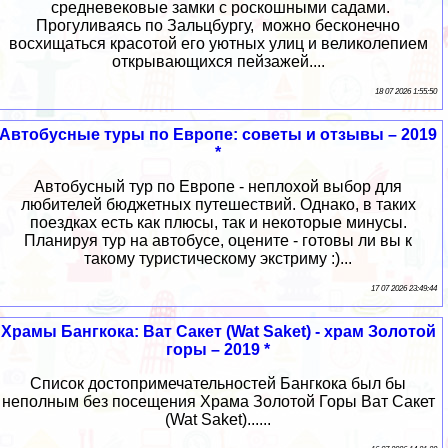
средневековые замки с роскошными садами.
Прогуливаясь по Зальцбургу, можно бесконечно
восхищаться красотой его уютных улиц и великолепием
открывающихся пейзажей....
18 07 2026 1:55:50
Автобусные туры по Европе: советы и отзывы – 2019
*
Автобусный тур по Европе - неплохой выбор для
любителей бюджетных путешествий. Однако, в таких
поездках есть как плюсы, так и некоторые минусы.
Планируя тур на автобусе, оцените - готовы ли вы к
такому туристическому экстриму :)...
17 07 2026 23:49:44
Храмы Бангкока: Ват Сакет (Wat Saket) - храм Золотой
горы – 2019 *
Список достопримечательностей Бангкока был бы
неполным без посещения Храма Золотой Горы Ват Сакет
(Wat Saket)......