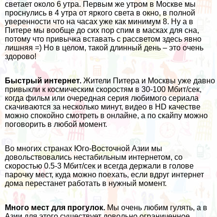
светает около 6 утра. Первым же утром в Москве мы
проснулись в 4 утра от яркого света в окно, в полной
уверенности что на часах уже как минимум 8. Ну а в
Питере мы вообще до сих пор спим в масках для сна,
потому что привычка вставать с рассветом здесь явно
лишняя =) Но в целом, такой длинный день – это очень
здорово!
Быстрый интернет.
Жители Питера и Москвы уже давно
привыкли к космическим скоростям в 30-100 Мбит/сек,
когда фильм или очередная серия любимого сериала
скачиваются за несколько минут, видео в HD качестве
можно спокойно смотреть в онлайне, а по скайпу можно
поговорить в любой момент.
Во многих странах Юго-Восточной Азии мы
довольствовались нестабильным интернетом, со
скоростью 0.5-3 Мбит/сек и всегда держали в голове
парочку мест, куда можно поехать, если вдруг интернет
дома перестанет работать в нужный момент.
Много мест для прогулок.
Мы очень любим гулять, а в
Азии для этого существует довольно ограниченное