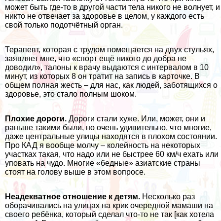
может быть где-то в другой части тела никого не волнует, и
никто не отвечает за здоровье в целом, у каждого есть
свой только подотчётный орган.
Терапевт, которая с трудом помещается на двух стульях,
заявляет мне, что «спорт ещё никого до добра не
доводил», талоны к врачу выдаются с интервалом в 10
минут, из которых 8 он тратит на запись в карточке. В
общем полная жесть – для нас, как людей, заботящихся о
здоровье, это стало полным шоком.
Плохие дороги.
Дороги стали хуже. Или, может, они и
раньше такими были, но очень удивительно, что многие,
даже центральные улицы находятся в плохом состоянии.
Про КАД я вообще молчу – колейность на некоторых
участках такая, что надо или не быстрее 60 км/ч ехать или
уповать на чудо. Многие «бедные» азиатские страны
стоят на голову выше в этом вопросе.
Неадекватное отношение к детям.
Несколько раз
оборачивались на улицах на крик очередной мамаши на
своего ребёнка, который сделал что-то не так [как хотела