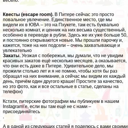
весело.
Квесты (escape room).
В Питере сейчас это просто
повальное увлечение. Единственное место, где мы
видели их в ЮВА – это
на Пхукете
, там есть буквально
несколько комнат, и ценник на них весьма существенный,
особенно в переводе в рубли. Здесь же их уже больше 50,
и постоянно открываются новые. Мы прошли парочку и,
кажется, тоже на них подсели – очень захватывающе и
увлекательно
Закаты.
Уезжая с побережья, мы думали, что не увидим
красивых закатов ещё несколько месяцев, а оказывается,
что они есть даже в Питере. Удивительное дело, мы
прожили столько лет и я не помню, чтобы хотя бы раз
обращал на них внимание, а сейчас мы видим их каждый
день, причём один другого краше! Простите за качество,
но это фото, как и все остальные в статье, сделаны на
телефон)
Кстати, питерские фотографии мы публикуем в нашем
Instagram\'e, если вы там ещё не с нами –
присоединяйтесь
.
А в одной из следующих статей я поделюсь с вами своими