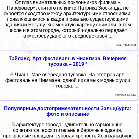
От глаз внимательных поклонников фильма «
Парфюмер», снятого по книге Патрика Зюскинда, не
скроется сходство между архитектурными строениями,
появляющимися в кадре и реально существующими
зданиями Бесалу. Знаменитую картину снимали, в том
числе и в этом городе, который идеально передаёт
атмосферу далёкого средневековья....
20 07 2026 2:32:34
Тайланд. Арт-фестиваль в Чиангмае. Вечерняя
тусовка – 2019 *
В Чианг- Мае очередная тусовка. На этот раз арт-
фестиваль на Ниммане, одной из самых модных улиц
города......
19 07 2026 23:35:25
Популярные достопримечательности Зальцбурга:
фото и описание
В архитектуре города удивительно гармонично
сочетаются восхитительные барочные здания,
прекрасные площади, суровая крепость Хоэнзальцбург,