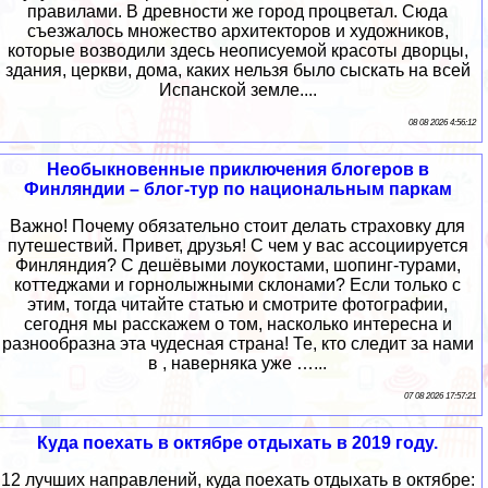
правилами. В древности же город процветал. Сюда
съезжалось множество архитекторов и художников,
которые возводили здесь неописуемой красоты дворцы,
здания, церкви, дома, каких нельзя было сыскать на всей
Испанской земле....
08 08 2026 4:56:12
Необыкновенные приключения блогеров в
Финляндии – блог-тур по национальным паркам
Важно! Почему обязательно стоит делать страховку для
путешествий. Привет, друзья! С чем у вас ассоциируется
Финляндия? С дешёвыми лоукостами, шопинг-турами,
коттеджами и горнолыжными склонами? Если только с
этим, тогда читайте статью и смотрите фотографии,
сегодня мы расскажем о том, насколько интересна и
разнообразна эта чудесная страна! Те, кто следит за нами
в , наверняка уже …...
07 08 2026 17:57:21
Куда поехать в октябре отдыхать в 2019 году.
12 лучших направлений, куда поехать отдыхать в октябре: