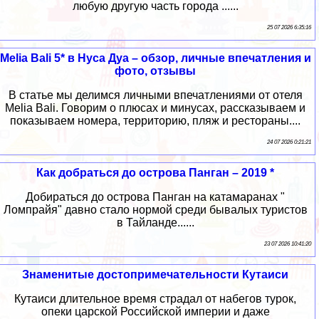
любую другую часть города ......
25 07 2026 6:35:16
Melia Bali 5* в Нуса Дуа – обзор, личные впечатления и
фото, отзывы
В статье мы делимся личными впечатлениями от отеля
Melia Bali. Говорим о плюсах и минусах, рассказываем и
показываем номера, территорию, пляж и рестораны....
24 07 2026 0:21:21
Как добраться до острова Панган – 2019 *
Добираться до острова Панган на катамаранах "
Ломпрайя" давно стало нормой среди бывалых туристов
в Тайланде......
23 07 2026 10:41:20
Знаменитые достопримечательности Кутаиси
Кутаиси длительное время страдал от набегов турок,
опеки царской Российской империи и даже