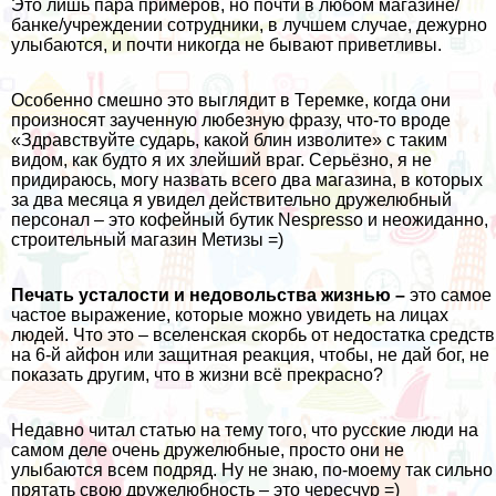
Это лишь пара примеров, но почти в любом магазине/
банке/учреждении сотрудники, в лучшем случае, дежурно
улыбаются, и почти никогда не бывают приветливы.
Особенно смешно это выглядит в Теремке, когда они
произносят заученную любезную фразу, что-то вроде
«Здравствуйте сударь, какой блин изволите» с таким
видом, как будто я их злейший враг. Серьёзно, я не
придираюсь, могу назвать всего два магазина, в которых
за два месяца я увидел действительно дружелюбный
персонал – это кофейный бутик Nespresso и неожиданно,
строительный магазин Метизы =)
Печать усталости и недовольства жизнью
–
это самое
частое выражение, которые можно увидеть на лицах
людей. Что это – вселенская скорбь от недостатка средств
на 6-й айфон или защитная реакция, чтобы, не дай бог, не
показать другим, что в жизни всё прекрасно?
Недавно читал статью на тему того, что русские люди на
самом деле очень дружелюбные, просто они не
улыбаются всем подряд. Ну не знаю, по-моему так сильно
прятать свою дружелюбность – это чересчур =)