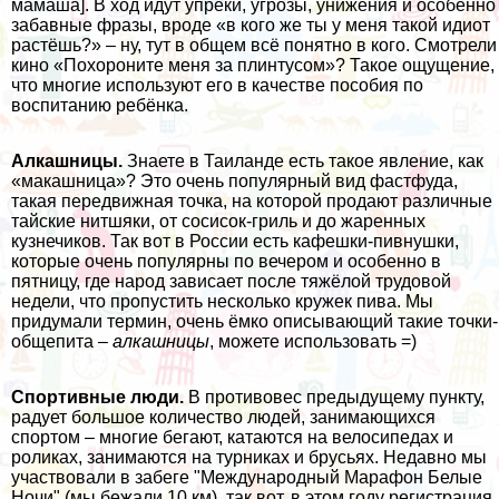
мамаша]. В ход идут упрёки, угрозы, унижения и особенно
забавные фразы, вроде «в кого же ты у меня такой идиот
растёшь?» – ну, тут в общем всё понятно в кого. Смотрели
кино «Похороните меня за плинтусом»? Такое ощущение,
что многие используют его в качестве пособия по
воспитанию ребёнка.
Алкашницы.
Знаете в Таиланде есть такое явление, как
«макашница»? Это очень популярный вид фастфуда,
такая передвижная точка, на которой продают различные
тайские нитшяки, от сосисок-гриль и до жаренных
кузнечиков. Так вот в России есть кафешки-пивнушки,
которые очень популярны по вечером и особенно в
пятницу, где народ зависает после тяжёлой трудовой
недели, что пропустить несколько кружек пива. Мы
придумали термин, очень ёмко описывающий такие точки-
общепита –
алкашницы
, можете использовать =)
Спортивные люди.
В противовес предыдущему пункту,
радует большое количество людей, занимающихся
спортом – многие бегают, катаются на велосипедах и
роликах, занимаются на турниках и брусьях. Недавно мы
участвовали в забеге "Международный Марафон Белые
Ночи" (мы бежали 10 км), так вот, в этом году регистрация