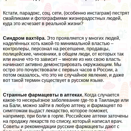
Кстати, парадокс, соц. сети, (особенно инстаграм) пестрят
смайликами и фотографиями жизнерадостных людей,
куда это исчезает в реальной жизни?
Синдром вахтёра.
Это проявляется у многих людей,
наделённых хоть какой-то минимальной властью –
контролеры, персонал на ресепшене, продавцы,
полицейские, чиновники, в общем люди, от которых так
или иначе что-то зависит – многие из них свою власть
начинают активно демонстрировать окружающим. Мы
остро это почувствовали с первых часов в России, а
потом оказалось, что это не случайное явление, и даже
вот такой термин существует в русском языке.
Странные фармацевты в аптеках.
Когда случается
какое-то несерьёзное заболевание где-то в
Таиланде
или
на
Бали
, можно зайти в любую аптеку, и фармацевт по
симптомам выдаст лекарство, которое поможет,
например, при боли в горле. Российские аптеки заточены
на продажу лекарств по списку, который написал врач.
Советы и рекомендации русские фармацевты дают с