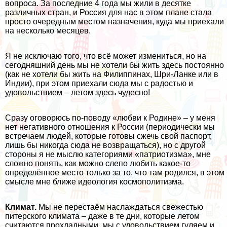
вопроса. За последние 4 года мы жили в десятке
различных стран, и Россия для нас в этом плане стала
просто очередным местом назначения, куда мы приехали
на несколько месяцев.
Я не исключаю того, что всё может измениться, но на
сегодняшний день мы не хотели бы жить здесь постоянно
(как не хотели бы жить на
Филиппинах
,
Шри-Ланке
или в
Индии
), при этом приехали сюда мы с радостью и
удовольствием – летом здесь чудесно!
Сразу оговорюсь по-поводу «любви к Родине» – у меня
нет негативного отношения к России (периодически мы
встречаем людей, которые готовы сжечь свой паспорт,
лишь бы никогда сюда не возвращаться), но с другой
стороны я не мыслю категориями «патриотизма», мне
сложно понять, как можно слепо любить какое-то
определённое место только за то, что там родился, в этом
смысле мне ближе идеология космополитизма.
Климат.
Мы не перестаём наслаждаться свежестью
питерского климата – даже в те дни, которые летом
считаются прохладными, мы с удовольствием гуляем и