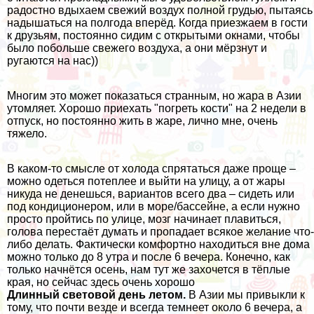
радостно вдыхаем свежий воздух полной грудью, пытаясь
надышаться на полгода вперёд. Когда приезжаем в гости
к друзьям, постоянно сидим с открытыми окнами, чтобы
было побольше свежего воздуха, а они мёрзнут и
ругаются на нас))
Многим это может показаться странным, но жара в Азии
утомляет. Хорошо приехать "погреть кости" на 2 недели в
отпуск, но постоянно жить в жаре, лично мне, очень
тяжело.
В каком-то смысле от холода спрятаться даже проще –
можно одеться потеплее и выйти на улицу, а от жары
никуда не денешься, вариантов всего два – сидеть или
под кондиционером, или в море/бассейне, а если нужно
просто пройтись по улице, мозг начинает плавиться,
голова перестаёт думать и пропадает всякое желание что-
либо делать. Фактически комфортно находиться вне дома
можно только до 8 утра и после 6 вечера. Конечно, как
только начнётся осень, нам тут же захочется в тёплые
края, но сейчас здесь очень хорошо
Длинный световой день летом.
В Азии мы привыкли к
тому, что почти везде и всегда темнеет около 6 вечера, а