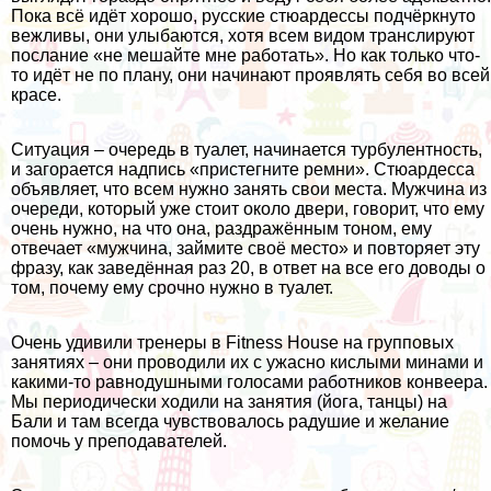
Пока всё идёт хорошо, русские стюардессы подчёркнуто
вежливы, они улыбаются, хотя всем видом транслируют
послание «не мешайте мне работать». Но как только что-
то идёт не по плану, они начинают проявлять себя во всей
красе.
Ситуация – очередь в туалет, начинается турбулентность,
и загорается надпись «пристегните ремни». Стюардесса
объявляет, что всем нужно занять свои места. Мужчина из
очереди, который уже стоит около двери, говорит, что ему
очень нужно, на что она, раздражённым тоном, ему
отвечает «мужчина, займите своё место» и повторяет эту
фразу, как заведённая раз 20, в ответ на все его доводы о
том, почему ему срочно нужно в туалет.
Очень удивили тренеры в Fitness House на групповых
занятиях – они проводили их с ужасно кислыми минами и
какими-то равнодушными голосами работников конвеера.
Мы периодически ходили на занятия (йога, танцы) на
Бали и там всегда чувствовалось радушие и желание
помочь у преподавателей.