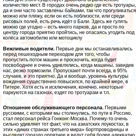
количество мест. В городах очень редко где есть тротуары,
да и они часто заставлены байками, так что прогуливаться
можно или пляжу, если он есть поблизости, или среди
рисовых полей, есть речь идёт о Бали. Здесь же гулять
можно где угодно – есть много парков, да и просто по
центру города приятно пройтись, не опасаясь угодить под
колёса автомобилю или мотоциклу
Вежливые водители.
Первые дни мы останавливались
перед пешеходным переходом для того, чтобы
пропустить поток машин и проскочить, когда будет
посвободнее и очень удивлялись, когда машины, завидев
нас, резко тормозили. Пропускают почти всегда, в 95%
случаев, и это приятно. Да и вообще, уровень культуры
вождения существенно повысился, по крайней мере, в
Питере. Хотя есть и исключения, конечно, некоторые
паркуются на газонах, ездят по тротуарам и т.п.
Отношение обслуживающего персонала.
Первыми
русскими, с которыми мы столкнулись, по пути в Россию,
стал персонал рейса Гонконг-Москва. Почему-то очень
сильно удивляет тот факт, что на азиатских лоукостах, в
этих «диких странах третьего мира» бортпроводницы и
выглядят гораздо опрятнее и ведут себя более адекватно.