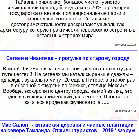
Тайвань привлекает большое число туристов
великолепной природой, ведь около 20% территории
государства отведены под национальные парки и
заповедные комплексы. Остальные
достопримечательности раскрывают уникальную
архитектуру, которую практически невозможно встретить в
остальных странах мира....
09 07 2026 22:21:33
Сегвеи в Чиангмае – прогулка по старому городу
Важно! Почему обязательно стоит делать страховку для
путешествий. На сегвеях мы катались раньше дважды –
однажды, буквально минут 20 ещё в Питере, а второй раз
– в обзорной экскурсии по Мехико, столице Мексике.
Вообще, экскурсия по центру города, на мой взгляд, это
одно из лучших применений для сегвеев. Просто так
кататься вроде как скучновато, а …...
08 07 2026 10:11:10
Мае Салонг - китайская деревня и чайные плантации
на севере Таиланда. Отзывы туристов – 2019 * Форум