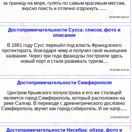
за границу на море, гулять по самым красивым местам,
вкусно поесть и отлично отдохнуть ......
06 08 2026 18:51:12
Достопримечательности Сусса: список, фото и
описание
В 1881 году Сусс перешёл под власть Французского
протектората, благодаря чему и получил своё нынешнее
название. Через три года французы построили здесь
новый порт и стали развивать туризм....
05 08 2026 19:11:43
Достопримечательности Симферополя
Центром Крымского полуострова и его же столицей
является город Симферополь, который расположен на
реке Салгир. В переводе с древнегреческого дословно
Симферополь звучит как город-собиратель. И не напр......
04 08 2026 0:29:25
Достопримечательности Несебра: обзор, фото и