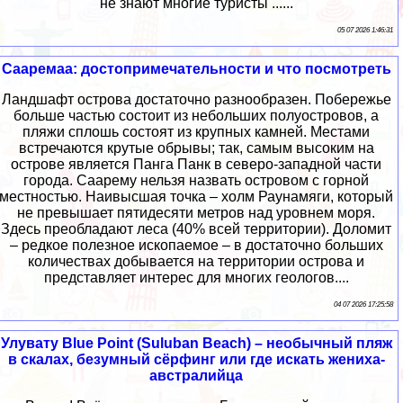
не знают многие туристы ......
05 07 2026 1:46:31
Сааремаа: достопримечательности и что посмотреть
Ландшафт острова достаточно разнообразен. Побережье
больше частью состоит из небольших полуостровов, а
пляжи сплошь состоят из крупных камней. Местами
встречаются крутые обрывы; так, самым высоким на
острове является Панга Панк в северо-западной части
города. Саарему нельзя назвать островом с горной
местностью. Наивысшая точка – холм Раунамяги, который
не превышает пятидесяти метров над уровнем моря.
Здесь преобладают леса (40% всей территории). Доломит
– редкое полезное ископаемое – в достаточно больших
количествах добывается на территории острова и
представляет интерес для многих геологов....
04 07 2026 17:25:58
Улувату Blue Point (Suluban Beach) – необычный пляж
в скалах, безумный сёрфинг или где искать жениха-
австралийца