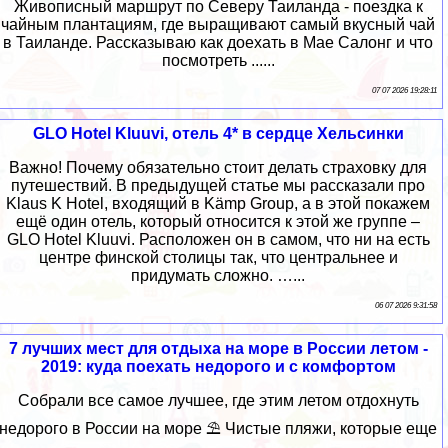
Живописный маршрут по Северу Таиланда - поездка к
чайным плантациям, где выращивают самый вкусный чай
в Таиланде. Рассказываю как доехать в Мае Салонг и что
посмотреть ......
07 07 2026 19:28:11
GLO Hotel Kluuvi, отель 4* в сердце Хельсинки
Важно! Почему обязательно стоит делать страховку для
путешествий. В предыдущей статье мы рассказали про
Klaus K Hotel, входящий в Kämp Group, а в этой покажем
ещё один отель, который относится к этой же группе –
GLO Hotel Kluuvi. Расположен он в самом, что ни на есть
центре финской столицы так, что центральнее и
придумать сложно. …...
06 07 2026 9:31:58
7 лучших мест для отдыха на море в России летом -
2019: куда поехать недорого и с комфортом
Собрали все самое лучшее, где этим летом отдохнуть
недорого в России на море ⛱ Чистые пляжи, которые еще