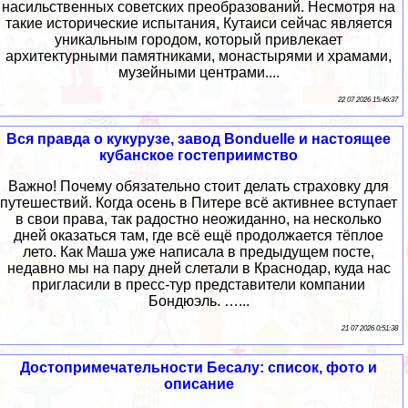
насильственных советских преобразований. Несмотря на
такие исторические испытания, Кутаиси сейчас является
уникальным городом, который привлекает
архитектурными памятниками, монастырями и храмами,
музейными центрами....
22 07 2026 15:46:37
Вся правда о кукурузе, завод Bonduelle и настоящее
кубанское гостеприимство
Важно! Почему обязательно стоит делать страховку для
путешествий. Когда осень в Питере всё активнее вступает
в свои права, так радостно неожиданно, на несколько
дней оказаться там, где всё ещё продолжается тёплое
лето. Как Маша уже написала в предыдущем посте,
недавно мы на пару дней слетали в Краснодар, куда нас
пригласили в пресс-тур представители компании
Бондюэль. …...
21 07 2026 0:51:38
Достопримечательности Бесалу: список, фото и
описание