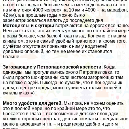
на него закрылась больше чем за месяц до начала (а это,
на минуточку, 4000 человек на 10 км и 4000 – на марафон,
42 км), а в прошлые годы можно было
зарегистрироваться вплоть до последнего дня
Мотоциклы и скутеры
встречаются на дорогах всё чаще.
Нельзя сказать, что их очень уж много, но по крайней мере
в разы больше, чем было 4 года назад. Конечно, с нашим
климатом, это не самый удобный транспорт, а кроме того,
с учётом отсутствия привычки к ним у водителей,
довольно опасный, но тем не менее их становится
больше
Загорающие у Петропавловской крепости.
Когда,
однажды, мы прогуливались около Петропавловки, то
были просто шокированы количеством загорающих там
на пляже людей. Никогда не думали, что в понедельник
днём, в центре города, можно увидеть столько людей в
купальниках =)
Много удобств для детей.
Мы пока, не можем оценить
это в полной мере, но по крайней мере это то, что
бросается в глаза – всевозможные детские площадки,
уголки в торговых центрах, детские комнаты, специальное
меню в кафешках и т.п. – и родителям удобно и детям