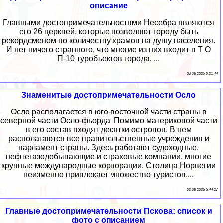
описание
Главными достопримечательностями Несебра являются
его 26 церквей, которые позволяют городу быть
рекордсменом по количеству храмов на душу населения.
И нет ничего странного, что многие из них входит в Т О
П-10 туробъектов города. ...
03 08 2026 0:21:44
Знаменитые достопримечательности Осло
Осло располагается в юго-восточной части страны в
северной части Осло-фьорда. Помимо материковой части
в его состав входят десятки островов. В нем
располагаются все правительственные учреждения и
парламент страны. Здесь работают судоходные,
нефтегазодобывающие и страховые компании, многие
крупные международные корпорации. Столица Норвегии
неизменно привлекает множество туристов....
02 08 2026 5:44:27
Главные достопримечательности Пскова: список и
фото с описанием