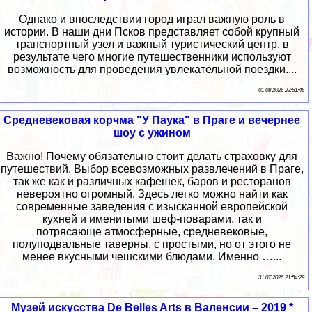
Однако и впоследствии город играл важную роль в
истории. В наши дни Псков представляет собой крупный
транспортный узел и важный туристический центр, в
результате чего многие путешественники используют
возможность для проведения увлекательной поездки....
01 08 2026 23:51:46
Средневековая корчма "У Паука" в Праге и вечернее
шоу с ужином
Важно! Почему обязательно стоит делать страховку для
путешествий. Выбор всевозможных развлечений в Праге,
так же как и различных кафешек, баров и ресторанов
невероятно огромный. Здесь легко можно найти как
современные заведения с изысканной европейской
кухней и именитыми шеф-поварами, так и
потрясающе атмосферные, средневековые,
полуподвальные таверны, с простыми, но от этого не
менее вкусными чешскими блюдами. Именно …...
31 07 2026 21:54:29
Музей искусства De Belles Arts в Валенсии – 2019 *