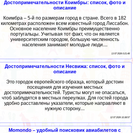
Достопримечательности Коимбры: список, фото и
описание
Коимбра – 5-й по размерам город в стране. Всего в 182
километрах расположен всем известный город Лиссабон.
Основное население Коимбры преимущественно
португальцы. Учитывая тот факт, что он является
университетским городом, большую численность
населения занимают молодые люди....
13 07 2026 0:21:48
Достопримечательности Несвижа: список, фото и
описание
Это городок европейского образца, который достоин
посещения для изучения местных
достопримечательностей. Туристы могут не опасаться,
чтоб заблудятся в местных переулках. Для гостей города
удобно расставлены указатели, которые направляют в
нужную сторону....
12 07 2026 10:38:57
Momondo – удобный поисковик авиабилетов с