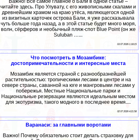
Важно! Всё самое главное о Бали в одной статье –
читайте здесь. Про Улувату, с его живописными скалами и
древнейшим храмом на краю утёса, являющегося одной
из визитных карточек острова Бали, я уже рассказывала
чуть больше года назад, а в этой статье будет много моря,
волн, сёрферов и необычный пляж-спот Blue Point (он же
Suluban …...
03 07 2026 1:18:15
Что посмотреть в Мозамбике:
достопримечательности и интересные места
Мозамбик является страной с разнообразнейшей
растительностью: тропическими лесами в центре и на
севере страны, саванной на юге и мангровыми лесами у
побережья. Местные Национальные парки и
Национальные резервации являются идеальным местом
для экотуризма, такого модного в последнее время....
02 07 2026 4:21:58
Варанаси: за главными воротами
Важно! Почему обязательно стоит делать страховку для