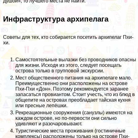
душой», то лучшего места не найти.
Инфраструктура архипелага
Советы для тех, кто собирается посетить архипелаг Пхи-
хи.
Самостоятельные вылазки без проводников опасны
для жизни. Исходя из этого, следует посещать
острова только в групповой экскурсии.
Мест общественного питания на архипелаге мало.
Преимущественно они расположены на острове
Пхи-Пхи «Дон». Поэтому рекомендуется заранее
запасаться провиантом. Стоит учесть, что из блюд в
общепите на островах преобладает тайская кухня
или пресные лепёшки.
Рекреационные сооружения (санузлы) имеются на
каждом острове, но по-первости они сильно
удивляют и разочаровывают.
Туристические места проживания (гостиничные
комплексы) расположены только на острове Пхи-