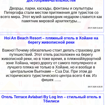
достопримечательностей
Дворцы, парки, каскады, фонтаны и скульптуры
Петергофа стали местом притяжения для туристов со
всего мира. Этот музей-заповедник недаром славится как
памятник мировой архитектуры....
09 07 2026 5:18:10
Hoi An Beach Resort – пляжный отель в Хойане на
берегу живописной реки
Важно! Почему обязательно стоит делать страховку для
путешествий. Этот отель расположен на берегу
живописной реки, но в тоже время, в пляжной/курортной
зоне Хойана, через дорогу от самого популярного и
лучшего пляжа не только в Хойане, но и вообще в
центральном Вьетнаме – Cua Dai. При этом до
исторического туристического центра всего 4 км. Из
фишек …...
08 07 2026 4:30:35
Отель Terrace Avlabari By Log Inn – стильный отель в
Тбилиси