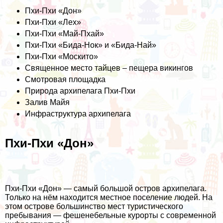
Пхи-Пхи «Дон»
Пхи-Пхи «Лех»
Пхи-Пхи «Май-Пхай»
Пхи-Пхи «Бида-Нок» и «Бида-Най»
Пхи-Пхи «Москито»
Священное место тайцев – пещера викингов
Смотровая площадка
Природа архипелага Пхи-Пхи
Залив Майя
Инфраструктура архипелага
Пхи-Пхи «Дон»
Пхи-Пхи «Дон» — самый большой остров архипелага.
Только на нём находится местное поселение людей. На
этом острове большинство мест туристического
пребывания — фешенебельные курорты с современной