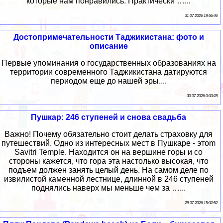
которые нам понравились. Практически …...
31 07 2026 19:56:46
Достопримечательности Таджикистана: фото и
описание
Первые упоминания о государственных образованиях на
территории современного Таджикистана датируются
периодом еще до нашей эры....
30 07 2026 0:33:28
Пушкар: 246 ступеней и снова свадьба
Важно! Почему обязательно стоит делать страховку для
путешествий. Одно из интересных мест в Пушкаре - этоm
Savitri Temple. Находится он на вершине горы и со
стороны кажется, что гора эта настолько высокая, что
подъем должен занять целый день. На самом деле по
извилистой каменной лестнице, длинной в 246 ступеней
поднялись наверх мы меньше чем за …...
29 07 2026 15:32:52