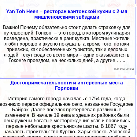
Yan Toh Heen – ресторан кантонской кухни с 2-мя
мишленовскими звёздами
Важно! Почему обязательно стоит делать страховку для
путешествий. Гонконг – это город, в котором кулинария
возведена, практически в ранг культа. Местные жители
любят хорошо и вкусно покушать, а кроме того, потоки
приезжих, как обеспеченных туристов, так и деловых
людей, текут сюда со всего мира – одни оказываются в
Гоконге проездом, на несколько дней, а другие …...
25 06 2026 14:33:20
Достопримечательности и интересные места
Горловки
История самого города началась с 1754 года, когда
возникло первое официальное село, названное Государев
Байрак. Далее посёлок претерпевал различные
изменения. В начале 19 века в здешних районах были
обнаружены богатые месторождения угля и появились
первые небольшие крестьянские шахты. В 1867 году
началось строительство Курско- Харьсковско- Азовской