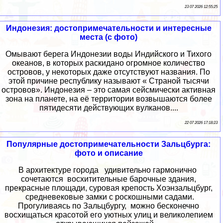
23 07 2026 12:55:25
Индонезия: достопримечательности и интересные
места (с фото)
Омывают берега Индонезии воды Индийского и Тихого
океанов, в которых раскидано огромное количество
островов, у некоторых даже отсутствуют названия. По
этой причине республику называют « Страной тысячи
островов». Индонезия – это самая сейсмически активная
зона на планете, на её территории возвышаются более
пятидесяти действующих вулканов....
22 07 2026 17:18:23
Популярные достопримечательности Зальцбурга:
фото и описание
В архитектуре города удивительно гармонично
сочетаются восхитительные барочные здания,
прекрасные площади, суровая крепость Хоэнзальцбург,
средневековые замки с роскошными садами.
Прогуливаясь по Зальцбургу, можно бесконечно
восхищаться красотой его уютных улиц и великолепием