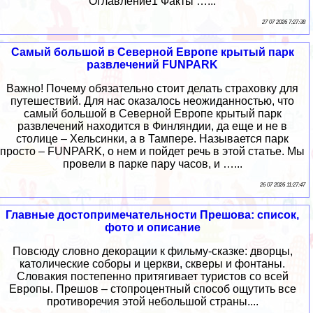
Оглавление1 Факты …...
27 07 2026 7:27:38
Самый большой в Северной Европе крытый парк
развлечений FUNPARK
Важно! Почему обязательно стоит делать страховку для
путешествий. Для нас оказалось неожиданностью, что
самый большой в Северной Европе крытый парк
развлечений находится в Финляндии, да еще и не в
столице – Хельсинки, а в Тампере. Называется парк
просто – FUNPARK, о нем и пойдет речь в этой статье. Мы
провели в парке пару часов, и …...
26 07 2026 11:27:47
Главные достопримечательности Прешова: список,
фото и описание
Повсюду словно декорации к фильму-сказке: дворцы,
католические соборы и церкви, скверы и фонтаны.
Словакия постепенно притягивает туристов со всей
Европы. Прешов – стопроцентный способ ощутить все
противоречия этой небольшой страны....