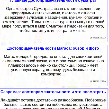
Главные достопримечательности Суматры
Однако остров Суматра связан с многочисленными
природными катаклизмами, к которым относят
извержения вулканов, наводнения, цунами, оползни и
землетрясения. Только смелые туристы смогут в полной
мере погрузиться в мир Суматры и Индонезии для того,
чтобы постигнуть иные грани жизни....
29 06 2026 19:32:16
Достопримечательности Магаса: обзор и фото
Магас молодой городок, но он стал для своих жителей
символом мирной жизни, его строительство изначально
планировалось именно как столицы. Город имеет
усиленную охрану, поэтому здесь безопасно и
комфортно....
28 06 2026 12:29:34
Сааремаа: достопримечательности и что посмотреть
Ландшафт острова достаточно разнообразен. Побережье
больше частью состоит из небольших полуостровов, а
пляжи сплошь состоят из крупных камней. Местами