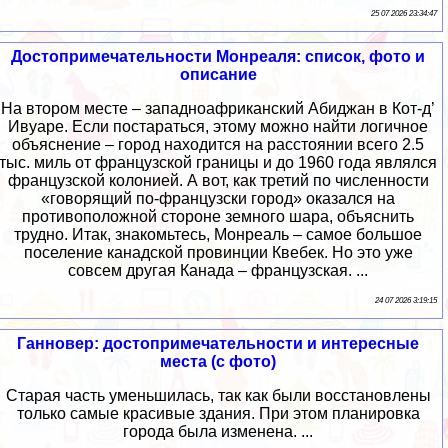
25 07 2026 23:34:47
Достопримечательности Монреаля: список, фото и
описание
На втором месте – западноафриканский Абиджан в Кот-д’
Ивуаре. Если постараться, этому можно найти логичное
объяснение – город находится на расстоянии всего 2.5
тыс. миль от французской границы и до 1960 года являлся
французской колонией. А вот, как третий по численности
«говорящий по-французски город» оказался на
противоположной стороне земного шара, объяснить
трудно. Итак, знакомьтесь, Монреаль – самое большое
поселение канадской провинции Квебек. Но это уже
совсем другая Канада – французская. ...
24 07 2026 3:19:15
Ганновер: достопримечательности и интересные
места (с фото)
Старая часть уменьшилась, так как были восстановлены
только самые красивые здания. При этом планировка
города была изменена. ...