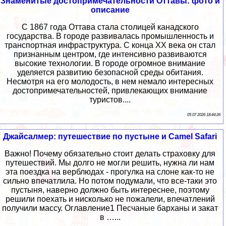
Знаменитые достопримечательности Оттавы: фото и
описание
С 1867 года Оттава стала столицей канадского
государства. В городе развивалась промышленность и
транспортная инфраструктура. С конца XX века он стал
признанным центром, где интенсивно развиваются
высокие технологии. В городе огромное внимание
уделяется развитию безопасной среды обитания.
Несмотря на его молодость, в нем немало интересных
достопримечательностей, привлекающих внимание
туристов....
05 07 2026 18:44:26
Джайсалмер: путешествие по пустыне и Camel Safari
Важно! Почему обязательно стоит делать страховку для
путешествий. Мы долго не могли решить, нужна ли нам
эта поездка на верблюдах - прогулка на слоне как-то не
сильно впечатлила. Но потом подумали, что все-таки это
пустыня, наверно должно быть интереснее, поэтому
решили поехать и нисколько не пожалели, впечатлений
получили массу. Оглавление1 Песчаные барханы и закат
в …...