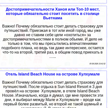
Достопримечательности Ханоя или Топ-10 мест,
которые обязательно стоит посетить в столице
Вьетнама
Важно! Почему обязательно стоит делать страховку для
путешествий. Приезжая в тот или иной город, мы уже
давно не ставим себе цели «охотиться» за
достопримечательностями в полном объеме. И дело не
только в том, что мы пресытились впечатлениями
подобного плана, но ведь так даже интереснее, остается
что-то на второй, третий раз, в общем повод приехать в
…...
05 08 2026 15:41:52
Отель Island Beach House на острове Хулхумале
Важно! Почему обязательно стоит делать страховку для
путешествий. После отдыха в Sun Island Resort я 3 дня
провёл на острове Хулхумале, в отеле Island Beach
House. Изначально, когда я думал, где мне провести эти
дни, я выбирал между Мале и Хулхумале – вроде как
первый более развитый, но второй не такой шумный и