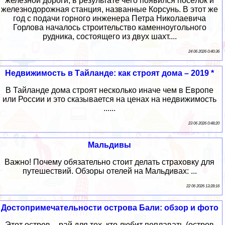
железной дороги, в результате чего появился посёлок и
железнодорожная станция, названные Корсунь. В этот же
год с подачи горного инженера Петра Николаевича
Горлова началось строительство каменноугольного
рудника, состоящего из двух шахт....
24 06 2026 0:40:36
Недвижимость в Тайланде: как строят дома – 2019 *
В Тайланде дома строят несколько иначе чем в Европе
или России и это сказывается на ценах на недвижимость
......
23 06 2026 0:48:20
Мальдивы
Важно! Почему обязательно стоит делать страховку для
путешествий. Обзоры отелей на Мальдивах: ...
22 06 2026 13:28:16
Достопримечательности острова Бали: обзор и фото
Этот остров – рай для тех, кто любит поплавать (остров