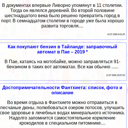
В документах впервые Ливорно упомянут в 11 столетии.
Тогда он являлся деревней. Во второй половине
шестнадцатого века было решено превратить город в
порт. В семнадцатом столетии в городе уже была хорошо
развита торговля....
14 07 2026 8:51:25
Как покупают бензин в Тайланде: заправочный
автомат в Пае – 2019 *
В Пае, катаясь на мотобайке, можно заправляться 91-
бензином в таких вот автоматах. Все как обычно ......
13 07 2026 19:27:23
Достопримечательности Фантхиета: список, фото и
описание
Во время отдыха в Фантхиете можно отправиться в
песчаные дюны, полюбоваться озером лотосов, улучшить
свое здоровье в лечебных водах минерального источника.
Надолго запомнится самостоятельное кормление
крокодилов в специальном питомнике....