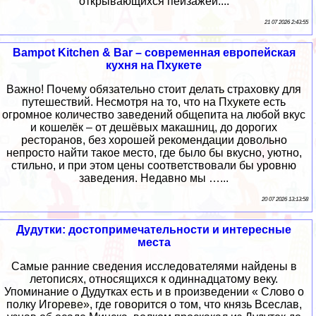
открывающихся пейзажей....
21 07 2026 2:43:55
Bampot Kitchen & Bar – современная европейская
кухня на Пхукете
Важно! Почему обязательно стоит делать страховку для
путешествий. Несмотря на то, что на Пхукете есть
огромное количество заведений общепита на любой вкус
и кошелёк – от дешёвых макашниц, до дорогих
ресторанов, без хорошей рекомендации довольно
непросто найти такое место, где было бы вкусно, уютно,
стильно, и при этом цены соответствовали бы уровню
заведения. Недавно мы …...
20 07 2026 13:13:58
Дудутки: достопримечательности и интересные
места
Самые ранние сведения исследователями найдены в
летописях, относящихся к одиннадцатому веку.
Упоминание о Дудутках есть и в произведении « Слово о
полку Игореве», где говорится о том, что князь Всеслав,