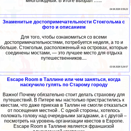
многолюдный. В итоге выбрал …...
04 08 2026 9:59:23
Знаменитые достопримечательности Стокгольма с
фото и описанием
Для того, чтобы ознакомиться со всеми
достопримечательностями, потребуется неделя, а то и
больше. Стокгольм, расположенный на островах, которые
соединены мостами, — это лучшее место для отдыха
путешественников....
03 08 2026 5:24:57
Escape Room в Таллине или чем заняться, когда
наскучило гулять по Старому городу
Важно! Почему обязательно стоит делать страховку для
путешествий. В Питере мы настолько пристрастились к
квестам, что даже приехав в Таллин не смогли отказаться
от посещения местной . С одной стороны, хотелось
поломать голову над очередными загадками, а с другой –
посмотреть на уровень организации квестов в Европе.
Escape Room в Таллине является франшизой