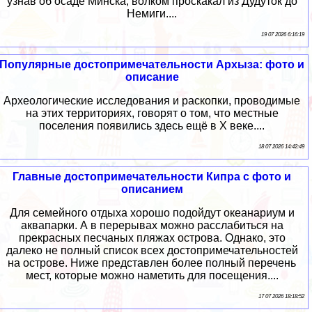
узнав об осаде Минска, волком проскакал из Дудуток до
Немиги....
19 07 2026 6:16:19
Популярные достопримечательности Архыза: фото и
описание
Археологические исследования и раскопки, проводимые
на этих территориях, говорят о том, что местные
поселения появились здесь ещё в X веке....
18 07 2026 14:42:49
Главные достопримечательности Кипра с фото и
описанием
Для семейного отдыха хорошо подойдут океанариум и
аквапарки. А в перерывах можно расслабиться на
прекрасных песчаных пляжах острова. Однако, это
далеко не полный список всех достопримечательностей
на острове. Ниже представлен более полный перечень
мест, которые можно наметить для посещения....
17 07 2026 18:18:52