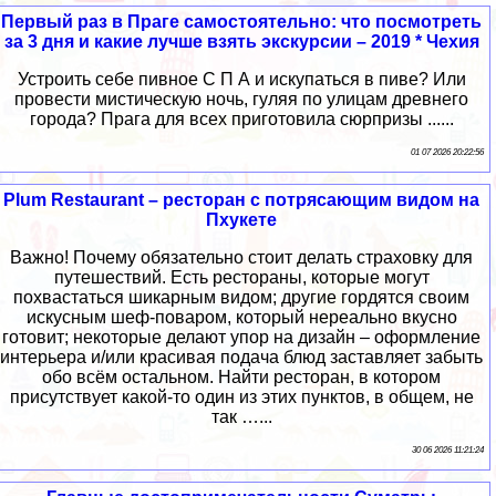
Первый раз в Праге самостоятельно: что посмотреть
за 3 дня и какие лучше взять экскурсии – 2019 * Чехия
Устроить себе пивное С П А и искупаться в пиве? Или
провести мистическую ночь, гуляя по улицам древнего
города? Прага для всех приготовила сюрпризы ......
01 07 2026 20:22:56
Plum Restaurant – ресторан с потрясающим видом на
Пхукете
Важно! Почему обязательно стоит делать страховку для
путешествий. Есть рестораны, которые могут
похвастаться шикарным видом; другие гордятся своим
искусным шеф-поваром, который нереально вкусно
готовит; некоторые делают упор на дизайн – оформление
интерьера и/или красивая подача блюд заставляет забыть
обо всём остальном. Найти ресторан, в котором
присутствует какой-то один из этих пунктов, в общем, не
так …...
30 06 2026 11:21:24