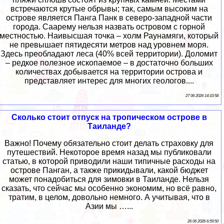
встречаются крутые обрывы; так, самым высоким на
острове является Панга Панк в северо-западной части
города. Саарему нельзя назвать островом с горной
местностью. Наивысшая точка – холм Раунамяги, который
не превышает пятидесяти метров над уровнем моря.
Здесь преобладают леса (40% всей территории). Доломит
– редкое полезное ископаемое – в достаточно больших
количествах добывается на территории острова и
представляет интерес для многих геологов....
27 06 2026 14:10:58
Сколько стоит отпуск на тропическом острове в
Таиланде?
Важно! Почему обязательно стоит делать страховку для
путешествий. Некоторое время назад мы публиковали
статью, в которой приводили наши типичные расходы на
острове Панган, а также прикидывали, какой бюджет
может понадобиться для зимовки в Таиланде. Нельзя
сказать, что сейчас мы особенно экономим, но всё равно,
тратим, в целом, довольно немного. А учитывая, что в
Азии мы …...
26 06 2026 6:59:50