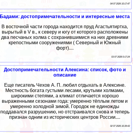
04 07 2026 10:17:47
Бадами: достопримечательности и интересные места
В восточной части города находится пруд Агастьятиртха,
вырытый в V в., к северу и югу от которого расположены
два песчаных холма с сохранившимися на них древними
крепостными сооружениями ( Северный и Южный
форт)....
03 07 2026 0:17:24
Достопримечательности Алексина: список, фото и
описание
Еще писатель Чехов А. П. любил отдыхать в Алексине.
Местность богата густыми лесами, крутыми холмами,
широкими степями, а климат отличается хорошо
выраженными сезонами года: умеренно тёплым летом и
умеренно холодной зимой. Городок не единожды
поддавался разрушению, но отстраивался снова и теперь
признан одним из исторических центров России....
02 07 2026 10:39:43