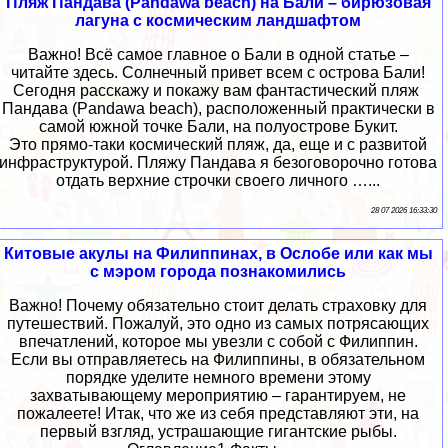
Пляж Пандава (Pandawa beach) на Бали – бирюзовая
лагуна с космическим ландшафтом
Важно! Всё самое главное о Бали в одной статье –
читайте здесь. Солнечный привет всем с острова Бали!
Сегодня расскажу и покажу вам фантастический пляж
Пандава (Pandawa beach), расположенный практически в
самой южной точке Бали, на полуострове Букит.
Это прямо-таки космический пляж, да, еще и с развитой
инфраструктурой. Пляжу Пандава я безоговорочно готова
отдать верхние строчки своего личного …...
28 07 2026 16:33:30
Китовые акулы на Филиппинах, в Ослобе или как мы
с мэром города познакомились
Важно! Почему обязательно стоит делать страховку для
путешествий. Пожалуй, это одно из самых потрясающих
впечатлений, которое мы увезли с собой с Филиппин.
Если вы отправляетесь на Филиппины, в обязательном
порядке уделите немного времени этому
захватывающему мероприятию – гарантируем, не
пожалеете! Итак, что же из себя представляют эти, на
первый взгляд, устрашающие гигантские рыбы.