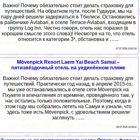
Важно! Почему обязательно стоит делать страховку для
путешествий. На обратном пути, после Гудаури, мы на
пару дней решили задержаться в Тбилиси. Остановились
в райончике Avlabari, в отеле Terrace Avlabari, входящем в
группу Log Inn. Честно говоря, отель нас поразил (в
хорошем смысле этого слова)! Несмотря на то, что отель
относится к категории 3*, обстановка и …...
07 07 2026 23:52:16
Mövenpick Resort Laem Yai Beach Samui –
пятизвёздочный отель на уединённом пляже
Важно! Почему обязательно стоит делать страховку для
путешествий. Практически год назад, в апреле 2015-го,
мы уже останавливались в отеле сети Mövenpick на
Пхукете и впечатления от времени, проведённого там, у
нас остались только положительные. Поэтому, когда в
этом году мы собрались лететь на Самуи и узнали, что
здесь тоже есть Mövenpick, с удовольствием решили
заглянуть …...
06 07 2026 16:49:11