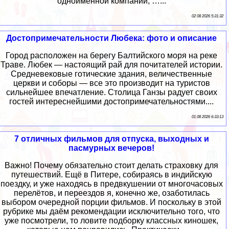
одноименной компании, …...
02 08 2026 5:31:32
Достопримечательности Любека: фото и описание
Город расположен на берегу Балтийского моря на реке
Траве. Любек — настоящий рай для почитателей истории.
Средневековые готические здания, величественные
церкви и соборы — все это производит на туристов
сильнейшее впечатление. Столица Ганзы радует своих
гостей интереснейшими достопримечательностями....
01 08 2026 6:33:13
7 отличных фильмов для отпуска, выходных и
пасмурных вечеров!
Важно! Почему обязательно стоит делать страховку для
путешествий. Ещё в Питере, собираясь в индийскую
поездку, и уже находясь в предвкушении от многочасовых
перелётов, и переездов я, конечно же, озаботилась
выбором очередной порции фильмов. И поскольку в этой
рубрике мы даём рекомендации исключительно того, что
уже посмотрели, то ловите подборку классных киношек,