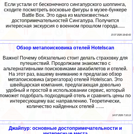
Если устали от бесконечного сингапурского шоппинга,
сходите посмотреть восковые фигуры в музее-бункере
Battle Box. Это одна из малоизвестных
достопримечательностей Сингапура. Получится
интересная экскурсия о военном прошлом города......
15 07 2026 18:42:43
Обзор метапоисковика отелей Hotelscan
Важно! Почему обязательно стоит делать страховку для
путешествий. Продолжаем знакомство с
альтернативными поисковиками авиабилетов и отелей.
На этот раз, вашему вниманию я предлагаю обзор
метапоисковика (агрегатора) отелей Hotelscan. Это
швейцарская компания, предлагающая довольно
удобный и простой в использовании сервис, который
поможет подобрать подходящий отель и сравнить цены по
интересующему вас направлению. Теоретически,
количество найденных отелей …...
14 07 2026 7:10:13
Джайпур: основные достопримечательности и
интересные места