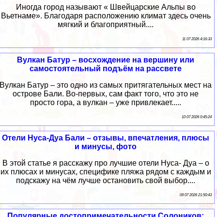
Иногда город называют « Швейцарские Альпы во
Вьетнаме». Благодаря расположению климат здесь очень
мягкий и благоприятный....
11 07 2026 4:16:33
Вулкан Батур – восхождение на вершину или
самостоятельный подъём на рассвете
Вулкан Батур – это одно из самых притягательных мест на
острове Бали. Во-первых, сам факт того, что это не
просто гора, а вулкан – уже привлекает.....
10 07 2026 0:45:24
Отели Нуса-Дуа Бали – отзывы, впечатления, плюсы
и минусы, фото
В этой статье я расскажу про лучшие отели Нуса- Дуа – о
их плюсах и минусах, специфике пляжа рядом с каждым и
подскажу на чём лучше остановить свой выбор....
09 07 2026 21:50:43
Популярные достопримечательности Солоников: