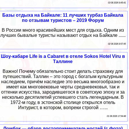
03 08 2026 8:45:41
Базы отдыха на Байкале: 11 лучших турбаз Байкала
по отзывам туристов – 2019 Форум
В России много красивейших мест для отдыха. Одним из
лучших бывалые туристы называют отдых на Байкале ......
02 08 2026 8:57:45
Шоу-кабаре Life is a Cabaret в отеле Sokos Hotel Viru в
Таллине
Важно! Почему обязательно стоит делать страховку для
путешествий. Таллин – это город с богатым культурным
наследием, причём наследие это весьма многообразно и
имеет как многовековые черты средневековья, так и
оттенки искусства, зародившегося в советскую эпоху и за
несколько десятилетий успевшего стать легендарным. В
1972-м году, в эстонской столице открылся отель
Интурист, в котором, вопреки строгой …...
01 08 2026 17:54:48
Ломбок — обзор достопримечательностей (с фото)