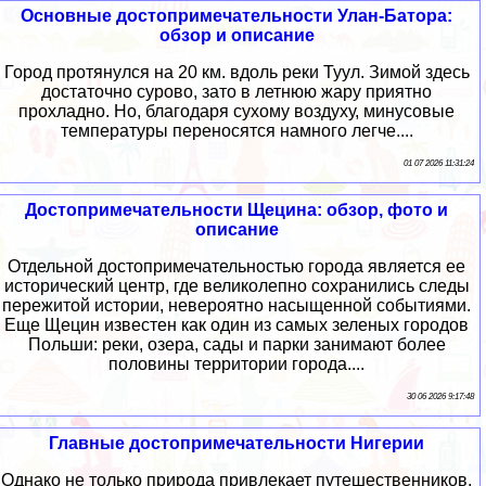
Основные достопримечательности Улан-Батора:
обзор и описание
Город протянулся на 20 км. вдоль реки Туул. Зимой здесь
достаточно сурово, зато в летнюю жару приятно
прохладно. Но, благодаря сухому воздуху, минусовые
температуры переносятся намного легче....
01 07 2026 11:31:24
Достопримечательности Щецина: обзор, фото и
описание
Отдельной достопримечательностью города является ее
исторический центр, где великолепно сохранились следы
пережитой истории, невероятно насыщенной событиями.
Еще Щецин известен как один из самых зеленых городов
Польши: реки, озера, сады и парки занимают более
половины территории города....
30 06 2026 9:17:48
Главные достопримечательности Нигерии
Однако не только природа привлекает путешественников.