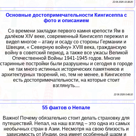
23 06 2026 10:38:20
Основные достопримечательности Кингисеппа с
фото и описанием
Со времени закладки первого камня крепости Ям в
далёком XIV веке, современный Кингисепп пережил и
видел многое – атаку и осаду со стороны Германии и
Швеции, « Северную войну» XVIII века, гражданскую
войну в советский период, а также все ужасы Великой
Отечественной Войны 1941-1945 годов. Многие
старинные постройки были разрушены и сегодня в городе
не так много истинных исторических памятников и
архитектурных творений, но, тем не менее, в Кингисеппе
есть достопримечательности, на которые стоит
взглянуть....
22 06 2026 0:48:10
55 фактов о Непале
Важно! Почему обязательно стоит делать страховку для
путешествий. Непал, на наш взгляд – это одна из самых
необычных стран в Азии. Несмотря на свою близость и
зависимость от Индии, она имеет особенный шарм и