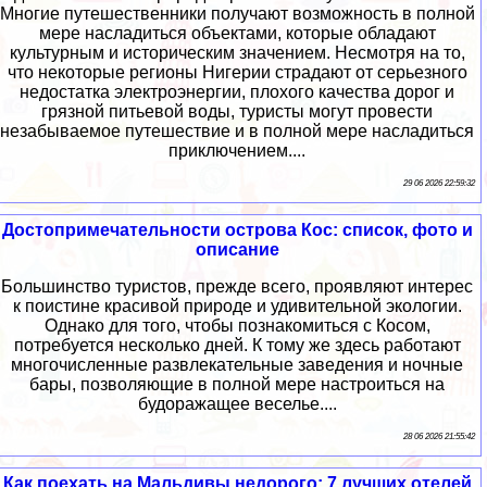
Многие путешественники получают возможность в полной
мере насладиться объектами, которые обладают
культурным и историческим значением. Несмотря на то,
что некоторые регионы Нигерии страдают от серьезного
недостатка электроэнергии, плохого качества дорог и
грязной питьевой воды, туристы могут провести
незабываемое путешествие и в полной мере насладиться
приключением....
29 06 2026 22:59:32
Достопримечательности острова Кос: список, фото и
описание
Большинство туристов, прежде всего, проявляют интерес
к поистине красивой природе и удивительной экологии.
Однако для того, чтобы познакомиться с Косом,
потребуется несколько дней. К тому же здесь работают
многочисленные развлекательные заведения и ночные
бары, позволяющие в полной мере настроиться на
будоражащее веселье....
28 06 2026 21:55:42
Как поехать на Мальдивы недорого: 7 лучших отелей