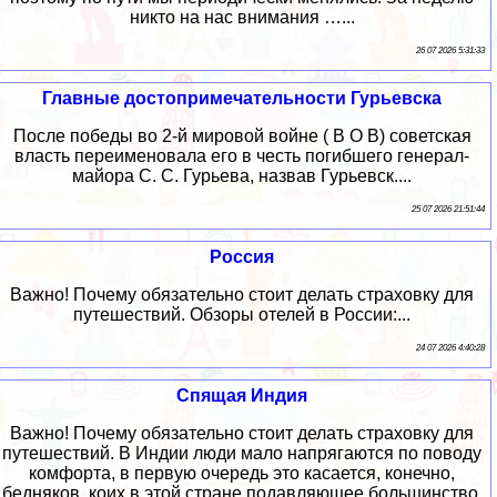
никто на нас внимания …...
26 07 2026 5:31:33
Главные достопримечательности Гурьевска
После победы во 2-й мировой войне ( В О В) советская
власть переименовала его в честь погибшего генерал-
майора С. С. Гурьева, назвав Гурьевск....
25 07 2026 21:51:44
Россия
Важно! Почему обязательно стоит делать страховку для
путешествий. Обзоры отелей в России:...
24 07 2026 4:40:28
Спящая Индия
Важно! Почему обязательно стоит делать страховку для
путешествий. В Индии люди мало напрягаются по поводу
комфорта, в первую очередь это касается, конечно,
бедняков, коих в этой стране подавляющее большинство.