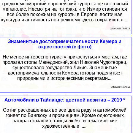
средиземноморский европейский курорт, а не восточный
мегаполис. Несмотря на тот факт, что Измир становится
все более похожим на курорты в Европе, восточная
культура и античность по-прежнему здесь сохраняются....
25 06 2026 16:48:15
Знаменитые достопримечательности Кемера и
окрестностей (с фото)
Не менее интересно туристу прикоснуться к местам, где
пролагал стопы Македонский, жил Николай Чудотворец,
существовало государство Ликия. Знаменитые
достопримечательности Кемера готовы поделиться
природными и историческими секретами....
24 06 2026 8:29:53
Автомобили в Тайланде: цветной позитив – 2019 *
Сотни раскрашенных во все цвета радуги автомобилей
гоняет по Бангкоку и провинциям. Кроме однотонных
раскрасок машин, тайцы любят и тематические
художественные ......