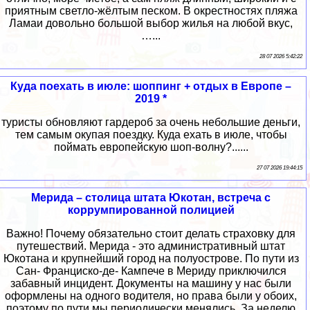
приятным светло-жёлтым песком. В окрестностях пляжа
Ламаи довольно большой выбор жилья на любой вкус,
…...
28 07 2026 5:42:22
Куда поехать в июле: шоппинг + отдых в Европе –
2019 *
туристы обновляют гардероб за очень небольшие деньги,
тем самым окупая поездку. Куда ехать в июле, чтобы
поймать европейскую шоп-волну?......
27 07 2026 19:44:15
Мерида – столица штата Юкотан, встреча с
коррумпированной полицией
Важно! Почему обязательно стоит делать страховку для
путешествий. Мерида - это административный штат
Юкотана и крупнейший город на полуострове. По пути из
Сан- Франциско-де- Кампече в Мериду приключился
забавный инцидент. Документы на машину у нас были
оформлены на одного водителя, но права были у обоих,
поэтому по пути мы периодически менялись. За неделю