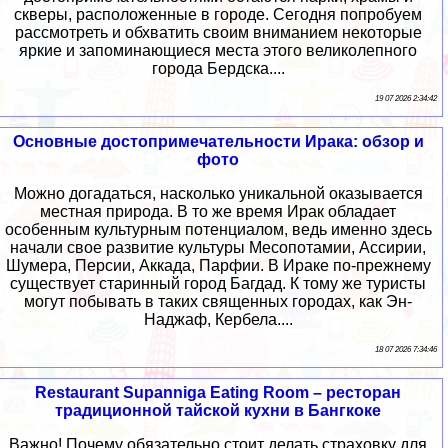
скверы, расположенные в городе. Сегодня попробуем
рассмотреть и обхватить своим вниманием некоторые
яркие и запоминающиеся места этого великолепного
города Бердска....
19 07 2026 2:34:42
Основные достопримечательности Ирака: обзор и
фото
Можно догадаться, насколько уникальной оказывается
местная природа. В то же время Ирак обладает
особенным культурным потенциалом, ведь именно здесь
начали свое развитие культуры Месопотамии, Ассирии,
Шумера, Персии, Аккада, Парфии. В Ираке по-прежнему
существует старинный город Багдад. К тому же туристы
могут побывать в таких священных городах, как Эн-
Наджаф, Кербела....
18 07 2026 7:34:46
Restaurant Supanniga Eating Room – ресторан
традиционной тайской кухни в Бангкоке
Важно! Почему обязательно стоит делать страховку для