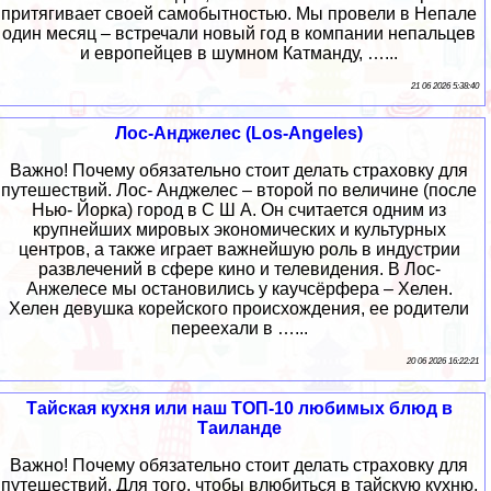
притягивает своей самобытностью. Мы провели в Непале
один месяц – встречали новый год в компании непальцев
и европейцев в шумном Катманду, …...
21 06 2026 5:38:40
Лос-Анджелес (Los-Angeles)
Важно! Почему обязательно стоит делать страховку для
путешествий. Лос- Анджелес – второй по величине (после
Нью- Йорка) город в С Ш А. Он считается одним из
крупнейших мировых экономических и культурных
центров, а также играет важнейшую роль в индустрии
развлечений в сфере кино и телевидения. В Лос-
Анжелесе мы остановились у каучсёрфера – Хелен.
Хелен девушка корейского происхождения, ее родители
переехали в …...
20 06 2026 16:22:21
Тайская кухня или наш ТОП-10 любимых блюд в
Таиланде
Важно! Почему обязательно стоит делать страховку для
путешествий. Для того, чтобы влюбиться в тайскую кухню,