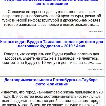
фото и описание
Салоники интересны для путешественников всех
возрастов разнообразием своей архитектуры, развитой
туристической инфраструктурой и дружелюбием хозяев,
готовых завязывать все новые и новые знакомства....
08 07 2026 8:59:27
Как выглядит Будда в Таиланде - коллекция фото для
настоящих буддистов – 2019 * Азия
Говорят, что созерцать лик Будды крайне полезно для
здоровья. Будете на отдыхе в Таиланде, не ленитесь,
смотрите на Будду по 10 минут в день и ваша карма ......
07 07 2026 21:35:15
Достопримечательности Ротенбурга-на-Таубере:
фото и описание
Известно, что город начинает свою жизнь примерно в 970
году. Для осмотра всех достопримечательностей лучше
всего выделить несколько дней, в этом красивом городе
их очень много. В центре со здания ратуши и церкви Св.