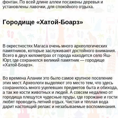
фонтан. По всей длине аллеи посажены деревья и
установлены лавочки, для спокойного отдыха.
Городище «Хатой-Боарз»
В окрестностях Магаса очень много археологических
памятников, которые заслуживают достойного внимания.
Всего в двух километрах от города находится село Яш-
Юрт, где сохранился великий памятник — городище
«Хатой-Боарз».
Во времена Алании это было самое крупное поселение
этих мест. Археологи выделяют это место тем, что здесь
сохранилось много уцелевших предметов быта и обихода,
а так же кости животных и людей. А совсем недалеко от
городища плещутся чудесные пруды, где горожане и гости
любят проводить летний отдых. Чистая и тёплая вода
дарит настоящий релакс и незабываемые воспоминания.