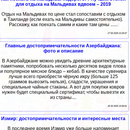
для отдыха на Мальдивах вдвоем – 2019
Отдых на Мальдивах по цене стал сопоставим с отдыхом
в Таиланде (если ехать на Мальдивы самостоятельно).
Расскажу, как поехать самим и какие там цены ......
27 06 2026 23:39:47
Главные достопримечательности Азербайджана:
фото и описание
В Азербайджане можно увидеть древние архитектурные
памятники, попробовать несколько десятков видов плова
и популярное мясное блюдо – кебаб. В качестве сувенира
лучше всего приобрести чёрную икру (больше 125
граммов вывозить нельзя), сладости, украшения и
специальные чайные стаканы. А вот для покупки ковров
нужен будет специальный сертификат, чтобы вывезти их
из страны....
26 06 2026 14:58:41
Измир: достопримечательности и интересные места
В последнее время Измир уже больше напоминает