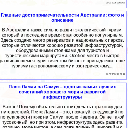
30 07 2026 20:43:12
Главные достопримечательности Австралии: фото и
описание
В Австралии также сильно развит экологический туризм,
который в последнее время стал особенно популярным.
Здесь создано много резерватов и национальных парков,
которые отличаются хорошо развитой инфраструктурой,
оборудованными стоянками для туристов и
туристическими маршрутами. Особое место в быстро
развивающемся туристическом бизнесе принадлежит еще
туризму гастрономическому и эзотерическому....
29 07 2026 22:57:58
Пляж Ламаи на Самуи – одно из самых лучших
сочетаний хорошего моря и развитой
инфраструктуры
Важно! Почему обязательно стоит делать страховку для
путешествий. Пляж Ламаи – это, пожалуй, следующий по
популярности пляж на Самуи, после Чавенга. Он не такой
тусовочный, но при этом, инфраструктура здесь развита
отлично, море чистое, а сам пляж длинный, широкий и с