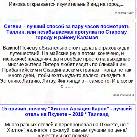
Иакова открывается изумительный вид на город....
06 07 2026 1:10:21
Сегвеи – лучший способ за пару часов посмотреть
Таллин, или незабываемая прогулка по Старому
городу и району Каламая
Важно! Почему обязательно стоит делать страховку для
путешествий. На майские (ну а потом, конечено, и
июньские) праздники, да и вообще просто на выходные
многие жители Питера любят ездить по ближайшим
Прибалтийским и Скандинавским странам – когда не так
много дней, чтобы ехать куда-то далеко, съездить в
Эстонию, Латвию, Литву, Финляндию – самое то. И в связи
с …...
05 07 2026 20:34:14
15 причин, почему "Хилтон Аркадия Карон" - лучший
отель на Пхукете – 2019 * Таиланд
Много разных отелей я перепробовал на Пхукете, но "
Хилтон" является, пожалуй, самым лучшим по цене/
качеству и вот почему......