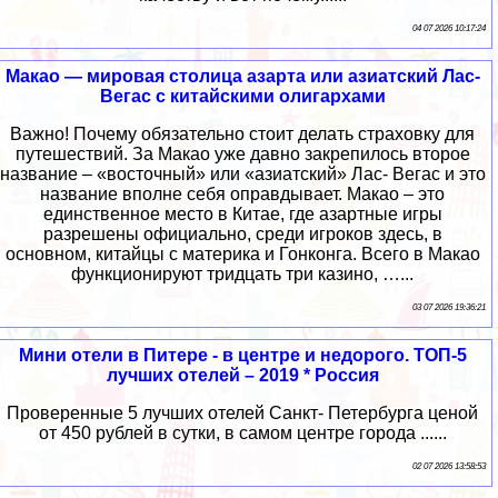
04 07 2026 10:17:24
Макао — мировая столица азарта или азиатский Лас-
Вегас с китайскими олигархами
Важно! Почему обязательно стоит делать страховку для
путешествий. За Макао уже давно закрепилось второе
название – «восточный» или «азиатский» Лас- Вегас и это
название вполне себя оправдывает. Макао – это
единственное место в Китае, где азартные игры
разрешены официально, среди игроков здесь, в
основном, китайцы с материка и Гонконга. Всего в Макао
функционируют тридцать три казино, …...
03 07 2026 19:36:21
Мини отели в Питере - в центре и недорого. ТОП-5
лучших отелей – 2019 * Россия
Проверенные 5 лучших отелей Санкт- Петербурга ценой
от 450 рублей в сутки, в самом центре города ......
02 07 2026 13:58:53