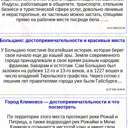
Индусы, работающие в общепите, транспорте, отельном
бизнесе и туристической сфере услуг, довольно ленивые
и нерасторопные, их частенько можно застать, спящими
прямо на рабочем месте посреди бела …...
23 07 2026 8:37:30
Больцано: достопримечательности и красивые места
У Больцано поистине богатейшая история, которая берет
свое начало еще до нашей эры. Земли современного
города принадлежали в свое время разным народам:
франкам, баварам и остготам. Сам Больцано был
заложен на рубеже 12-го и 13-го веков, а в 1227 вошел в
число владений Тирольского графства. Через сотню с
лишним лет правителями города уже были Габсбурги....
22 07 2026 19:28:34
Город Климовск — достопримечательности и что
посмотреть
По территории этого места протекают реки Рожай и
Петрица, а также водораздел рек Рожайки и Мочи.
Климовск отличается чистотой улиц и имеет свои