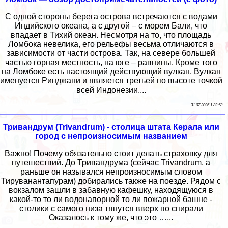
С одной стороны берега острова встречаются с водами
Индийского океана, а с другой – с морем Бали, что
впадает в Тихий океан. Несмотря на то, что площадь
Ломбока невелика, его рельефы весьма отличаются в
зависимости от части острова. Так, на севере большей
частью горная местность, на юге – равнины. Кроме того
на Ломбоке есть настоящий действующий вулкан. Вулкан
именуется Ринджани и является третьей по высоте точкой
всей Индонезии....
31 07 2026 1:32:53
Тривандрум (Trivandrum) - столица штата Керала или
город с непроизносимым названием
Важно! Почему обязательно стоит делать страховку для
путешествий. До Тривандрума (сейчас Trivandrum, а
раньше он назывался непроизносимым словом
Тируванантапурам) добирались также на поезде. Рядом с
вокзалом зашли в забавную кафешку, находящуюся в
какой-то то ли водонапорной то ли пожарной башне -
столики с самого низа тянутся вверх по спирали
Оказалось к тому же, что это …...