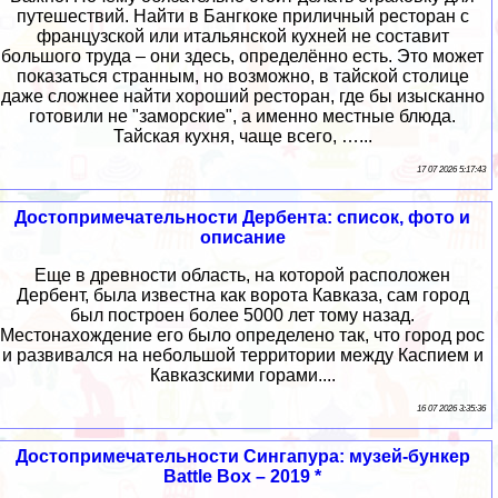
путешествий. Найти в Бангкоке приличный ресторан с
французской или итальянской кухней не составит
большого труда – они здесь, определённо есть. Это может
показаться странным, но возможно, в тайской столице
даже сложнее найти хороший ресторан, где бы изысканно
готовили не "заморские", а именно местные блюда.
Тайская кухня, чаще всего, …...
17 07 2026 5:17:43
Достопримечательности Дербента: список, фото и
описание
Еще в древности область, на которой расположен
Дербент, была известна как ворота Кавказа, сам город
был построен более 5000 лет тому назад.
Местонахождение его было определено так, что город рос
и развивался на небольшой территории между Каспием и
Кавказскими горами....
16 07 2026 3:35:36
Достопримечательности Сингапура: музей-бункер
Battle Box – 2019 *