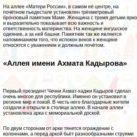
На аллее «Матери России», в самом её центре, на
почётном пьедестале установлен трёхметровый
бронзовый памятник Маме. Женщина с тремя детьми ярко
и выразительно показывает всю важность и
ответственность материнства. На женщине ингушское
одеяние, а за ней башни. Памятник так же является
напоминанием того, что испокон веков к женщине
относятся с уважением и должным почётом.
«Аллея имени Ахмата Кадырова»
Первый президент Чечни Ахмат-хаджи Кадыров сделал
очень многое для республики. Именно он установил в
регионе мир и покой. В честь него благодарные жители
создали и открыли в столице аллею. В начале аллеи
установлена арка с мемориальной доской.
По двум сторонам от арки тянется ограждение с
колоннами, а перед аркой бьёт разнообразными струями