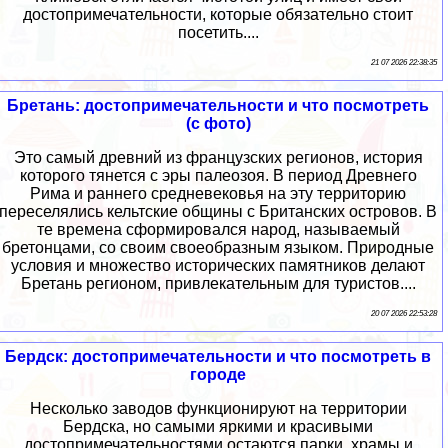
достопримечательности, которые обязательно стоит
посетить....
21 07 2026 22:38:35
Бретань: достопримечательности и что посмотреть
(с фото)
Это самый древний из французских регионов, история
которого тянется с эры палеозоя. В период Древнего
Рима и раннего средневековья на эту территорию
переселялись кельтские общины с Британских островов. В
те времена сформировался народ, называемый
бретонцами, со своим своеобразным языком. Природные
условия и множество исторических памятников делают
Бретань регионом, привлекательным для туристов....
20 07 2026 22:53:28
Бердск: достопримечательности и что посмотреть в
городе
Несколько заводов функционируют на территории
Бердска, но самыми яркими и красивыми
достопримечательностями остаются парки, храмы и