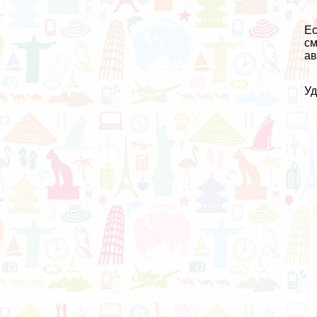
Ес
см
ав
Уд