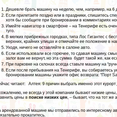
Дешевле брать машину на неделю, чем, например, на 6 
Если прилетаете поздно или в праздники, спишитесь спер
хотя бы сообщите при бронировании в комментариях но
Имейте навигатор в смартфоне – на Тенерифе есть очен
туго.
В мелких прибрежных городках, типа Лос Гигантес с бес
верхних, крайних улицах и отмечайте ее положение в на
Уходя, ничего не оставляйте в салоне авто.
Если использовали все горючее, то сдавая машину, смыс
залог вам не вернут, но эта сумма будет такой же, как е
При парковке на склонах всегда ставьте машину на “ручн
Если после пребывания на Тенерифе, вы собираетесь
у
бронировании машины укажите офис возврата: “Порт Sant
йчас читают:
Алтея: 9 причин выбрать именно этот курорт
сожалению, не всегда у этой компании бывают низкие цены
авнить цены в
поиске низких цен
, – бывает, что на тот же
 арендованной машине мы отправились по интересному
а
язательно прокатитесь.