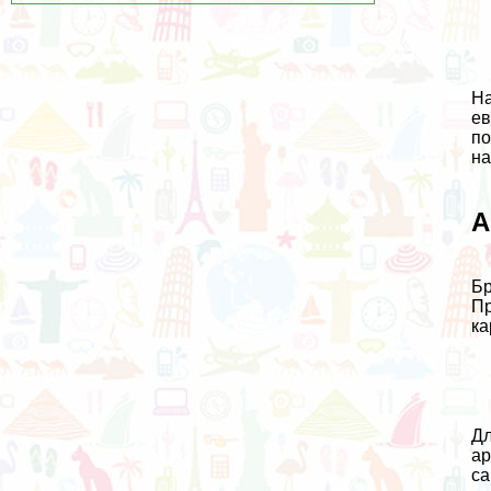
На
ев
по
на
А
Бр
Пр
ка
Дл
ар
са