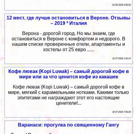
02 08 2026 9:56:52
12 мест, где лучше остановиться в Вероне. Отзывы
– 2019 * Италия
Верона - дорогой город. Но мы знаем, где
остановиться в Вероне с комфортом и недорого. В
нашем списке проверенные отели, апартаменты и
хостелы от 25 евро ......
31 07 2026 1:43:15
Кофе лювак (Kopi Luwak) – самый дорогой кофе в
мире или за что ценится кофе из какашек
Кофе лювак (Kopi Luwak) – самый дорогой кофе в
мире, мягкий с карамельными нотками. Какими только
эпитетами не награждают этот его настоящие
ценители!...
30 07 2026 7:56:40
Варанаси: прогулка по священному Гангу