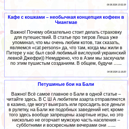
06 08 2026 15:52:39
Кафе с кошками – необычная концепция кофеен в
Чиангмае
Важно! Почему обязательно стоит делать страховку
для путешествий. В статье про тигров Леша уже
упоминал, что мы очень любим котов, так сказать,
являемся «cat persons» да, что там, когда мы жили в
Питере у нас был свой любимый вислоухий украинский
левкой Джефри)) Немудрено, что в Азии мы заскучали
по этим пушистым созданиям. В общем, будучи …...
04 08 2026 11:18:20
Петушиные бои на Бали
Важно! Всё самое главное о Бали в одной статье –
читайте здесь. В С Ш А любители азарта отправляются
в казино, где могут выиграть или просадить все деньги
в рулетку, на Бали же подобных заведений нет, кроме
того здесь вообще запрещены азартные игры, но это
нисколько не огорчает мужскую часть населения –
субботними и воскресными вечерами они …...