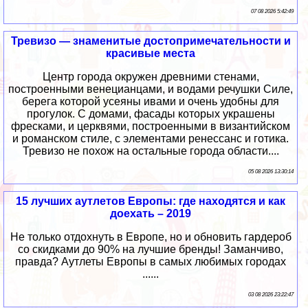
07 08 2026 5:42:49
Тревизо — знаменитые достопримечательности и
красивые места
Центр города окружен древними стенами,
построенными венецианцами, и водами речушки Силе,
берега которой усеяны ивами и очень удобны для
прогулок. С домами, фасады которых украшены
фресками, и церквями, построенными в византийском
и романском стиле, с элементами ренессанс и готика.
Тревизо не похож на остальные города области....
05 08 2026 13:30:14
15 лучших аутлетов Европы: где находятся и как
доехать – 2019
Не только отдохнуть в Европе, но и обновить гардероб
со скидками до 90% на лучшие бренды! Заманчиво,
правда? Аутлеты Европы в самых любимых городах
......
03 08 2026 23:22:47