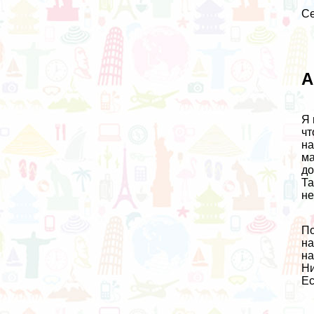
Се
А
Я 
чт
на
м
до
Та
не
По
на
на
Ни
Ес