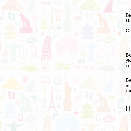
Вы
На
Се
Во
ук
кл
Бе
вс
гн
П