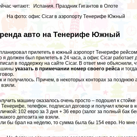
йчас читают:
Испания. Праздник Гигантов в Олоте
На фото: офис Cicar в аэропорту Тенерифе Южный
ренда авто на Тенерифе Южный
планировал прилететь в южный аэропорт Тенерифе рейсо
о я должен был прилететь в 24 часа, а офис Cicar работает 
писал в поддержку на сайте Cicar. В ответ мне объяснили, 
ашины
указать в примечании номер своего рейса
и тогд
говор.
к и получилось. Причем, в некоторых конторах за позднюю 
 взяли.
лучить машину оказалось очень просто – подошел к стойке 
 Тенерифе, телефон, подписал договор и получил ключи в 
личкой: 102 евро за 3 дня + 36 евро (залог за полный бак б
какого депозита не взяли.
ли бы брал на неделю, то сумма была бы 154 евро. Но мне