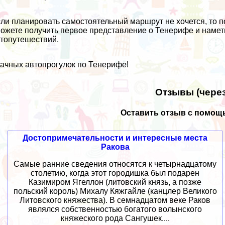
ли планировать самостоятельный маршрут не хочется, то п
ожете получить первое представление о Тенерифе и намет
топутешествий.
ачных автопрогулок по Тенерифе!
Отзывы (через
Оставить отзыв с помощь
Достопримечательности и интересные места
Ракова
Самые ранние сведения относятся к четырнадцатому
столетию, когда этот городишка был подарен
Казимиром Ягеллон (литовский князь, а позже
польский король) Михалу Кяжгайле (канцлер Великого
Литовского княжества). В семнадцатом веке Раков
являлся собственностью богатого волынского
княжеского рода Сангушек....