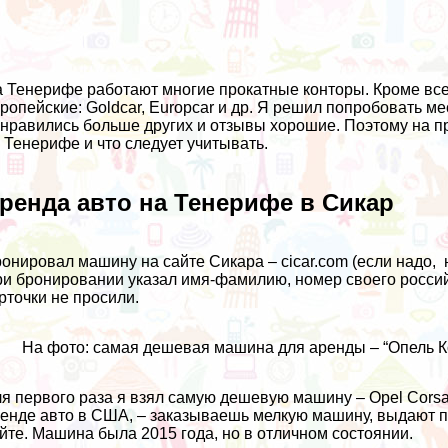
 Тенерифе работают многие прокатные конторы. Кроме всем 
ропейские: Goldcar, Europcar и др. Я решил попробовать мес
нравились больше других и отзывы хорошие. Поэтому на пр
 Тенерифе и что следует учитывать.
ренда авто на Тенерифе в Сикар
онировал машину на сайте Сикара –
cicar.com
(если надо, 
и бронировании указал имя-фамилию, номер своего россий
рточки не просили.
На фото: самая дешевая машина для аренды – “Опель К
я первого раза я взял самую дешевую машину – Opel Corsa,
енде авто в США
, – заказываешь мелкую машину, выдают п
йте. Машина была 2015 года, но в отличном состоянии.