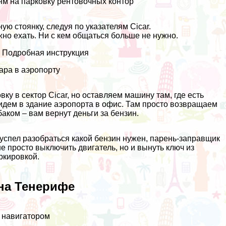
ям на парковку рентовочных контор
ю стоянку, следуя по указателям Cicar.
но ехать. Ни с кем общаться больше не нужно.
. Подробная инструкция
ара в аэропорту
ку в сектор Cicar, но оставляем машину там, где есть
 идем в здание аэропорта в офис. Там просто возвращаем
аком – вам вернут деньги за бензин.
е успел разобраться какой бензин нужен, парень-заправщик
е просто выключить двигатель, но и вынуть ключ из
ркировкой.
на Тенерифе
м навигатором