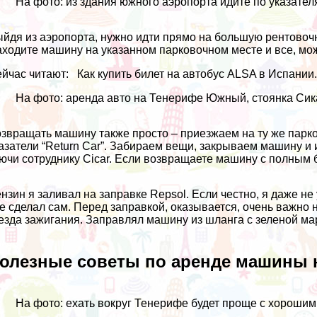
На фото: из здания южного аэропорта идите по указател
йдя из аэропорта, нужно идти прямо на большую рентовочну
ходите машину на указанном парковочном месте и все, мож
йчас читают:
Как купить билет на автобус ALSA в Испании
На фото: аренда авто на Тенерифе Южный, стоянка Сик
звращать машину также просто – приезжаем на ту же парков
азатели “Return Car”. Забираем вещи, закрываем машину и
ючи сотруднику Cicar. Если возвращаете машину с полным б
нзин я заливал на заправке Repsol. Если честно, я даже н
е сделал сам. Перед заправкой, оказывается, очень важно н
езда зажигания. Заправлял машину из шланга с зеленой ма
олезные советы по аренде машины 
На фото: ехать вокруг Тенерифе будет проще с хороши