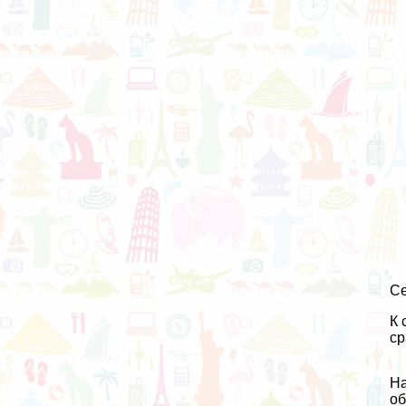
Се
К 
ср
На
об