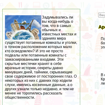
Задумывались ли
вы когда-нибудь о
том, что в самых
Ар
обычных и
известных местах и
зданиях мира
По
существует потаенные комнаты и уголки,
бо
о точном расположении которых мало
эт
кто осведомлен? И это не просто
подвалы или потаенные комнаты с
замаскированными входами. Эти
скрытые местечки хранят в себе
мрачные истории, секреты давно
минувших дней, тайники, скрывающие
В 
свое содержимое от посторонних глаз. О
Кр
некоторых из них с давних пор ходили
ле
слухи, имелись косвенные данные, а о
других узнали только недавно, и тем не
менее не торопились рассказать
общественности.