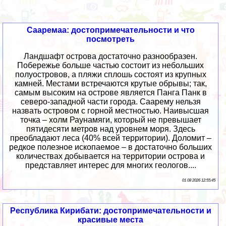
Сааремаа: достопримечательности и что
посмотреть
Ландшафт острова достаточно разнообразен.
Побережье больше частью состоит из небольших
полуостровов, а пляжи сплошь состоят из крупных
камней. Местами встречаются крутые обрывы; так,
самым высоким на острове является Панга Панк в
северо-западной части города. Саарему нельзя
назвать островом с горной местностью. Наивысшая
точка – холм Раунамяги, который не превышает
пятидесяти метров над уровнем моря. Здесь
преобладают леса (40% всей территории). Доломит –
редкое полезное ископаемое – в достаточно больших
количествах добывается на территории острова и
представляет интерес для многих геологов....
01 08 2026 12:55:45
Республика Кирибати: достопримечательности и
красивые места