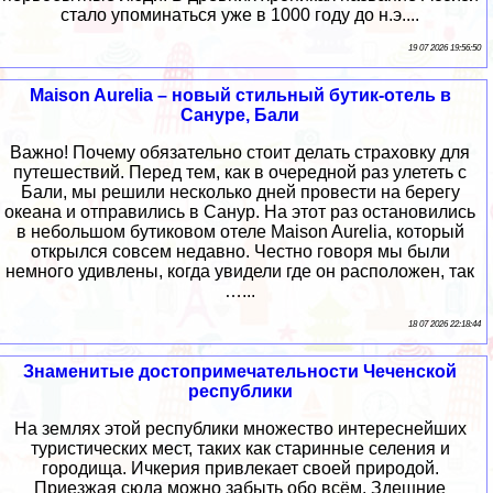
стало упоминаться уже в 1000 году до н.э....
19 07 2026 19:56:50
Maison Aurelia – новый стильный бутик-отель в
Сануре, Бали
Важно! Почему обязательно стоит делать страховку для
путешествий. Перед тем, как в очередной раз улететь с
Бали, мы решили несколько дней провести на берегу
океана и отправились в Санур. На этот раз остановились
в небольшом бутиковом отеле Maison Aurelia, который
открылся совсем недавно. Честно говоря мы были
немного удивлены, когда увидели где он расположен, так
…...
18 07 2026 22:18:44
Знаменитые достопримечательности Чеченской
республики
На землях этой республики множество интереснейших
туристических мест, таких как старинные селения и
городища. Ичкерия привлекает своей природой.
Приезжая сюда можно забыть обо всём. Здешние