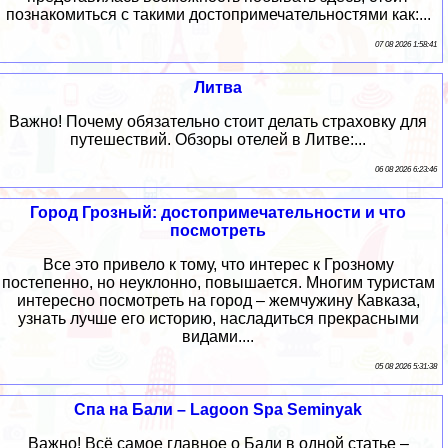
познакомиться с такими достопримечательностями как:...
07 08 2026 1:58:41
Литва
Важно! Почему обязательно стоит делать страховку для
путешествий. Обзоры отелей в Литве:...
06 08 2026 6:23:46
Город Грозный: достопримечательности и что
посмотреть
Все это привело к тому, что интерес к Грозному
постепенно, но неуклонно, повышается. Многим туристам
интересно посмотреть на город – жемчужину Кавказа,
узнать лучше его историю, насладиться прекрасными
видами....
05 08 2026 5:31:38
Спа на Бали – Lagoon Spa Seminyak
Важно! Всё самое главное о Бали в одной статье –