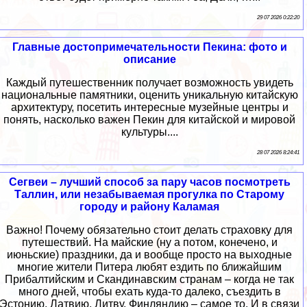
29 07 2026 0:22:20
Главные достопримечательности Пекина: фото и
описание
Каждый путешественник получает возможность увидеть
национальные памятники, оценить уникальную китайскую
архитектуру, посетить интересные музейные центры и
понять, насколько важен Пекин для китайской и мировой
культуры....
28 07 2026 8:24:41
Сегвеи – лучший способ за пару часов посмотреть
Таллин, или незабываемая прогулка по Старому
городу и району Каламая
Важно! Почему обязательно стоит делать страховку для
путешествий. На майские (ну а потом, конечено, и
июньские) праздники, да и вообще просто на выходные
многие жители Питера любят ездить по ближайшим
Прибалтийским и Скандинавским странам – когда не так
много дней, чтобы ехать куда-то далеко, съездить в
Эстонию, Латвию, Литву, Финляндию – самое то. И в связи