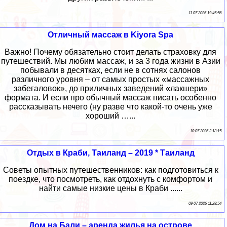
11 07 2026 19:45:56
Отличный массаж в Kiyora Spa
Важно! Почему обязательно стоит делать страховку для
путешествий. Мы любим массаж, и за 3 года жизни в Азии
побывали в десятках, если не в сотнях салонов
различного уровня – от самых простых «массажных
забегаловок», до приличных заведений «лакшери»
формата. И если про обычный массаж писать особенно
рассказывать нечего (ну разве что какой-то очень уже
хороший …...
10 07 2026 2:13:15
Отдых в Краби, Таиланд – 2019 * Таиланд
Советы опытных путешественников: как подготовиться к
поездке, что посмотреть, как отдохнуть с комфортом и
найти самые низкие цены в Краби ......
09 07 2026 11:28:54
Дом на Бали – аренда жилья на острове