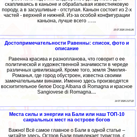
скапливаясь в каньоне и обрабатывая известняковую
породу, а в засушливые - отступая. Каньон состоит из 2-х
частей - верхней и нижней. Из-за особой конфигурации
каньона, лучше всего …...
15 07 2026 19:41:26
Достопримечательности Равенны: список, фото и
описание
Равенна красива и разнопланова, что говорит о ее
политической и художественной значимости в череде
различных цивилизаций. Кроме того, земля Эмилия-
Романья, где город обустроен, известна своими
замечательными винами. Именно здесь производятся
восхитительное белое Docg Albana di Romagna и красное
Sangiovese di Romagna....
14 07 2026 2:27:22
Места силы и энергии на Бали или наш ТОП-10
сакральных мест на острове богов
Важно! Всё самое главное о Бали в одной статье –
читайте здесь. Остров Бали привлекает туристов, с