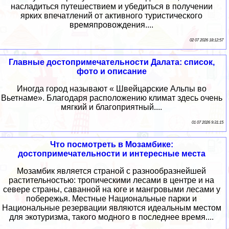
насладиться путешествием и убедиться в получении
ярких впечатлений от активного туристического
времяпровождения....
02 07 2026 18:12:57
Главные достопримечательности Далата: список,
фото и описание
Иногда город называют « Швейцарские Альпы во
Вьетнаме». Благодаря расположению климат здесь очень
мягкий и благоприятный....
01 07 2026 9:31:15
Что посмотреть в Мозамбике:
достопримечательности и интересные места
Мозамбик является страной с разнообразнейшей
растительностью: тропическими лесами в центре и на
севере страны, саванной на юге и мангровыми лесами у
побережья. Местные Национальные парки и
Национальные резервации являются идеальным местом
для экотуризма, такого модного в последнее время....