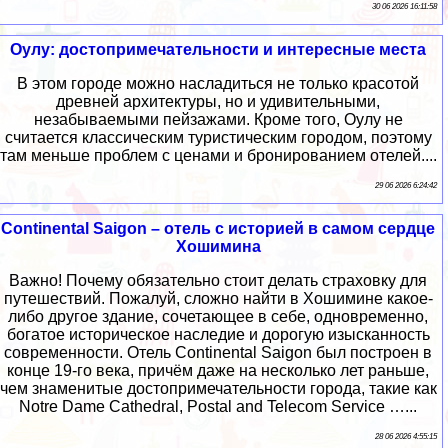
30 06 2026 16:11:58
Оулу: достопримечательности и интересные места
В этом городе можно насладиться не только красотой
древней архитектуры, но и удивительными,
незабываемыми пейзажами. Кроме того, Оулу не
считается классическим туристическим городом, поэтому
там меньше проблем с ценами и бронированием отелей....
29 06 2026 6:24:42
Continental Saigon – отель с историей в самом сердце
Хошимина
Важно! Почему обязательно стоит делать страховку для
путешествий. Пожалуй, сложно найти в Хошимине какое-
либо другое здание, сочетающее в себе, одновременно,
богатое историческое наследие и дорогую изысканность
современности. Отель Continental Saigon был построен в
конце 19-го века, причём даже на несколько лет раньше,
чем знаменитые достопримечательности города, такие как
Notre Dame Cathedral, Postal and Telecom Service …...
28 06 2026 4:55:15