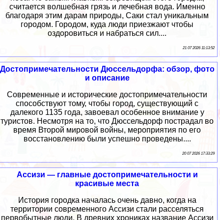
считается волшебная грязь и лечебная вода. Именно
благодаря этим дарам природы, Саки стал уникальным
городом. Городом, куда люди приезжают чтобы
оздоровиться и набраться сил....
21 07 2026 11:13:52
Достопримечательности Дюссельдорфа: обзор, фото
и описание
Современные и исторические достопримечательности
способствуют тому, чтобы город, существующий с
далекого 1135 года, завоевал особенное внимание у
туристов. Несмотря на то, что Дюссельдорф пострадал во
время Второй мировой войны, мероприятия по его
восстановлению были успешно проведены....
20 07 2026 17:33:29
Ассизи — главные достопримечательности и
красивые места
История городка началась очень давно, когда на
территории современного Ассизи стали расселяться
первобытные люди. В древних хрониках название Ассизи