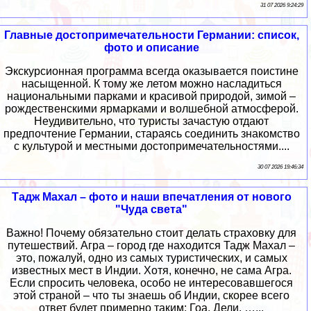
31 07 2026 9:24:29
Главные достопримечательности Германии: список,
фото и описание
Экскурсионная программа всегда оказывается поистине
насыщенной. К тому же летом можно насладиться
национальными парками и красивой природой, зимой –
рождественскими ярмарками и волшебной атмосферой.
Неудивительно, что туристы зачастую отдают
предпочтение Германии, стараясь соединить знакомство
с культурой и местными достопримечательностями....
30 07 2026 19:46:34
Тадж Махал – фото и наши впечатления от нового
"Чуда света"
Важно! Почему обязательно стоит делать страховку для
путешествий. Агра – город где находится Тадж Махал –
это, пожалуй, одно из самых туристических, и самых
известных мест в Индии. Хотя, конечно, не сама Агра.
Если спросить человека, особо не интересовавшегося
этой страной – что ты знаешь об Индии, скорее всего
ответ будет примерно таким: Гоа, Дели, …...