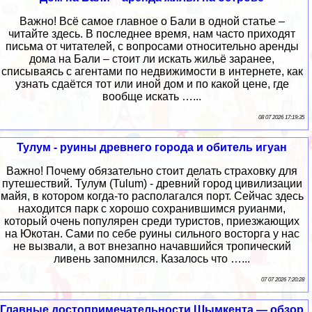
Важно! Всё самое главное о Бали в одной статье –
читайте здесь. В последнее время, нам часто приходят
письма от читателей, с вопросами относительно аренды
дома на Бали – стоит ли искать жильё заранее,
списываясь с агентами по недвижимости в интернете, как
узнать сдаётся тот или иной дом и по какой цене, где
вообще искать …...
08 07 2026 17:19:35
Тулум - руины древнего города и обитель игуан
Важно! Почему обязательно стоит делать страховку для
путешествий. Тулум (Tulum) - древний город цивилизации
майя, в котором когда-то располагался порт. Сейчас здесь
находится парк с хорошо сохранившимся руианми,
который очень популярен среди туристов, приезжающих
на Юкотан. Сами по себе руины сильного восторга у нас
не вызвали, а вот внезапно начавшийся тропический
ливень запомнился. Казалось что …...
07 07 2026 7:20:28
Главные достопримечательности Шымкента — обзор