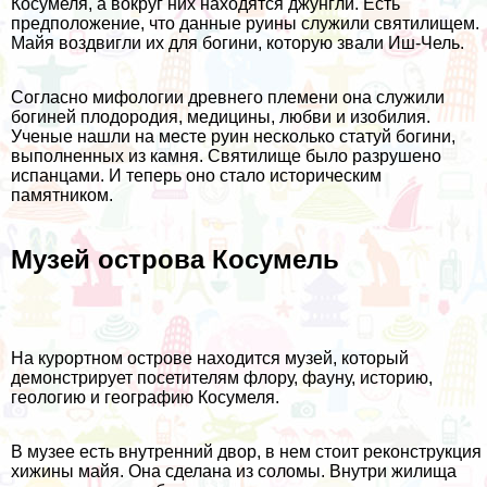
Косумеля, а вокруг них находятся джунгли. Есть
предположение, что данные руины служили святилищем.
Майя воздвигли их для богини, которую звали Иш-Чель.
Согласно мифологии древнего племени она служили
богиней плодородия, медицины, любви и изобилия.
Ученые нашли на месте руин несколько статуй богини,
выполненных из камня. Святилище было разрушено
испанцами. И теперь оно стало историческим
памятником.
Музей острова Косумель
На курортном острове находится музей, который
демонстрирует посетителям флору, фауну, историю,
геологию и географию Косумеля.
В музее есть внутренний двор, в нем стоит реконструкция
хижины майя. Она сделана из соломы. Внутри жилища