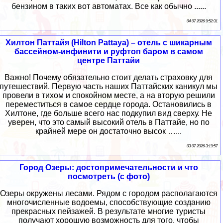
бензином в таких вот автоматах. Все как обычно ......
04 07 2026 9:52:31
Хилтон Паттайя (Hilton Pattaya) – отель с шикарным
бассейном-инфинити и руфтоп баром в самом
центре Паттайи
Важно! Почему обязательно стоит делать страховку для
путешествий. Первую часть наших Паттайских каникул мы
провели в тихом и спокойном месте, а на вторую решили
переместиться в самое сердце города. Остановились в
Хилтоне, где больше всего нас подкупил вид сверху. Не
уверен, что это самый высокий отель в Паттайе, но по
крайней мере он достаточно высок …...
03 07 2026 3:19:57
Город Озеры: достопримечательности и что
посмотреть (с фото)
Озеры окружены лесами. Рядом с городом располагаются
многочисленные водоемы, способствующие созданию
прекрасных пейзажей. В результате многие туристы
получают хорошую возможность для того, чтобы