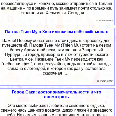
поезде/автобусе и, конечно, можно отправиться в Таллин
на машине – по времени путь занимает почти столько же,
сколько и до Хельсинки. Сегодня …...
23 07 2026 22:45:15
Пагода Тьен Му в Хюэ или зачем себя сжёг монах
Важно! Почему обязательно стоит делать страховку для
путешествий. Пагода Тьен Му (Thien Mu) стоит на левом
берегу Ароматной реки, там же где и Запретный
Пурпурный город, примерно в 7 км от туристического
центра Хюэ. Название Тьен Му переводится как
"небесная фея", оно неслучайно, ведь постройка пагоды
связана с легендой, в которой как раз участвовала
сказочная …...
22 07 2026 8:34:24
Город Саки: достопримечательности и что
посмотреть
Это место выбирают любители семейного отдыха,
свежего насыщенного воздуха, диких пляжей и звездного
неба. Но самым главным сокровищем этого городка,