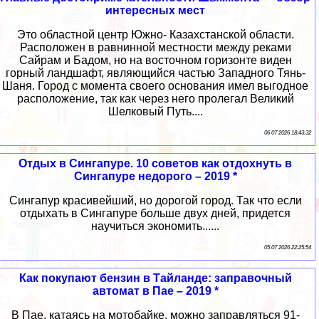
интересных мест
Это областной центр Южно- Казахстанской области.
Расположен в равнинной местности между реками
Сайрам и Бадом, но на восточном горизонте виден
горный ландшафт, являющийся частью Западного Тянь-
Шаня. Город с момента своего основания имел выгодное
расположение, так как через него пролегал Великий
Шелковый Путь....
06 07 2026 18:43:32
Отдых в Сингапуре. 10 советов как отдохнуть в
Сингапуре недорого – 2019 *
Сингапур красивейший, но дорогой город. Так что если
отдыхать в Сингапуре больше двух дней, придется
научиться экономить......
05 07 2026 22:25:54
Как покупают бензин в Тайланде: заправочный
автомат в Пае – 2019 *
В Пае, катаясь на мотобайке, можно заправляться 91-