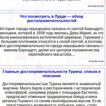
09 08 2026 11:33:39
Что посмотреть в Лурде — обзор
достопримечательностей
История города неразрывна связана со святой Бернадетт,
женщине, которой в 1858 году явилась Дева Мария, за что
была канонизирована католической церковью. Горожане с
большим почтением относятся к своей святой, и поэтому
все достопримечательности города неразрывно связаны с
именем Бернадетт, делая его центром паломничества
европейского масштаба....
08 08 2026 3:10:46
Главные достопримечательности Турина: список и
описание
Достопримечательностью Турина является знаменитый
мартини. Много баров и ресторанчиков с исторической
атмосферой, например рядом с площадью Кастелло,
предлагают отменные традиционные блюда и вина
региона Пьемонт, со своим своеобразным вкусом. Если
представилась возможность побывать здесь, стоит