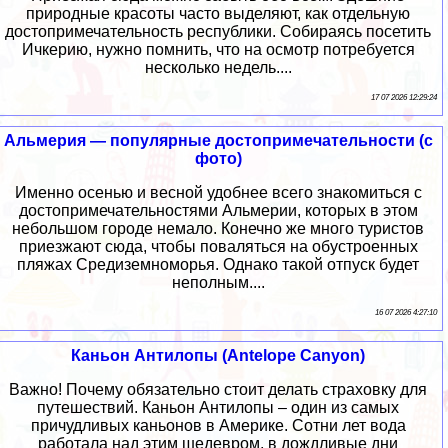
природные красоты часто выделяют, как отдельную
достопримечательность республики. Собираясь посетить
Ичкерию, нужно помнить, что на осмотр потребуется
несколько недель....
17 07 2026 12:29:24
Альмерия — популярные достопримечательности (с
фото)
Именно осенью и весной удобнее всего знакомиться с
достопримечательностями Альмерии, которых в этом
небольшом городе немало. Конечно же много туристов
приезжают сюда, чтобы поваляться на обустроенных
пляжах Средиземноморья. Однако такой отпуск будет
неполным....
16 07 2026 4:27:10
Каньон Антилопы (Antelope Canyon)
Важно! Почему обязательно стоит делать страховку для
путешествий. Каньон Антилопы – один из самых
причудливых каньонов в Америке. Сотни лет вода
работала над этим шедевром, в дождливые дни