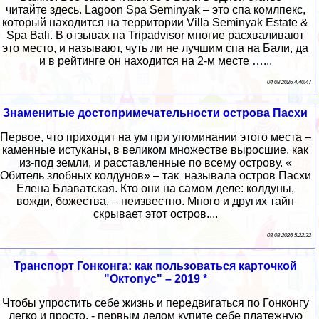
читайте здесь. Lagoon Spa Seminyak – это спа комлпекс,
который находится на территории Villa Seminyak Estate &
Spa Bali. В отзывах на Tripadvisor многие расхваливают
это место, и называют, чуть ли не лучшим спа на Бали, да
и в рейтинге он находится на 2-м месте …...
04 08 2026 4:40:47
Знаменитые достопримечательности острова Пасхи
Первое, что приходит на ум при упоминании этого места –
каменные истуканы, в великом множестве выросшие, как
из-под земли, и расставленные по всему острову. «
Обитель злобных колдунов» – так называла остров Пасхи
Елена Блаватская. Кто они на самом деле: колдуны,
вожди, божества, – неизвестно. Много и других тайн
скрывает этот остров....
03 08 2026 5:22:32
Транспорт Гонконга: как пользоваться карточкой
"Октопус" – 2019 *
Чтобы упростить себе жизнь и передвигаться по Гонконгу
легко и просто, - первым делом купите себе платежную