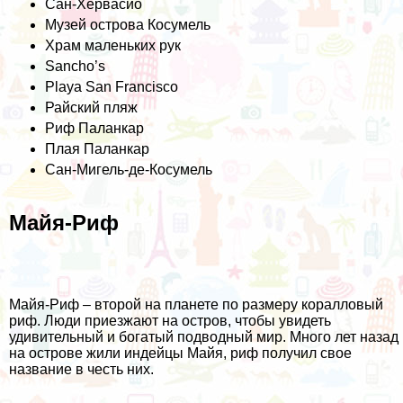
Сан-Хервасио
Музей острова Косумель
Храм маленьких рук
Sancho’s
Playa San Francisco
Райский пляж
Риф Паланкар
Плая Паланкар
Сан-Мигель-де-Косумель
Майя-Риф
Майя-Риф – второй на планете по размеру коралловый
риф. Люди приезжают на остров, чтобы увидеть
удивительный и богатый подводный мир. Много лет назад
на острове жили индейцы Майя, риф получил свое
название в честь них.