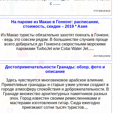
с …...
27 07 2026 20:32:10
На пароме из Макао в Гонконг: расписание,
стоимость, скидки – 2019 * Азия
Из Макао туристы обязательно захотят поехать в Гонконг,
- ведь это совсем рядом. В большинстве случаев проще
всего добираться до Гонконга скоростными морскими
паромами TurboJet или Cotai Water Jet......
26 07 2026 23:58:56
Достопримечательности Гранады: обзор, фото и
описание
Здесь чувствуется многовековое арабское влияние.
Приветливые гранадцы и старые узкие улочки создают в
городе атмосферу спокойствия и доброжелательности. В
Гранаде множество архитектурных памятников разных
эпох. Город известен своими ремесленниками и
мастерами изготовления гитар. Сюда ежегодно
приезжают сотни тысяч туристов....