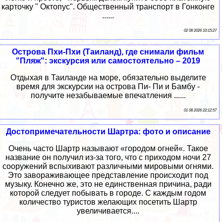
карточку " Октопус". Общественный транспорт в Гонконге
......
02 08 2026 10:15:27
Острова Пхи-Пхи (Таиланд), где снимали фильм
"Пляж": экскурсия или самостоятельно – 2019
Отдыхая в Таиланде на море, обязательно выделите
время для экскурсии на острова Пи- Пи и Бамбу -
получите незабываемые впечатления ......
01 08 2026 22:12:57
Достопримечательности Шартра: фото и описание
Очень часто Шартр называют «городом огней«. Такое
название он получил из-за того, что с приходом ночи 27
сооружений вспыхивают различными мировыми огнями.
Это завораживающее представление происходит под
музыку. Конечно же, это не единственная причина, ради
которой следует побывать в городе. С каждым годом
количество туристов желающих посетить Шартр
увеличивается....