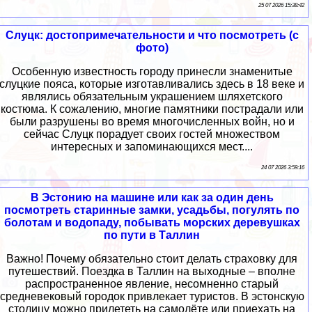
25 07 2026 15:38:42
Слуцк: достопримечательности и что посмотреть (с
фото)
Особенную известность городу принесли знаменитые
слуцкие пояса, которые изготавливались здесь в 18 веке и
являлись обязательным украшением шляхетского
костюма. К сожалению, многие памятники пострадали или
были разрушены во время многочисленных войн, но и
сейчас Слуцк порадует своих гостей множеством
интересных и запоминающихся мест....
24 07 2026 3:59:16
В Эстонию на машине или как за один день
посмотреть старинные замки, усадьбы, погулять по
болотам и водопаду, побывать морских деревушках
по пути в Таллин
Важно! Почему обязательно стоит делать страховку для
путешествий. Поездка в Таллин на выходные – вполне
распространенное явление, несомненно старый
средневековый городок привлекает туристов. В эстонскую
столицу можно прилететь на самолёте или приехать на