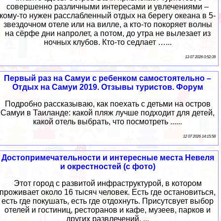
совершенно различными интересами и увлечениями –
кому-то нужен расслабленный отдых на берегу океана в 5-
звездочном отеле или на вилле, а кто-то покоряет волны
на сёрфе дни напролет, а потом, до утра не вылезает из
ночных клубов. Кто-то седлает …...
13 07 2026 0:52:39
Первый раз на Самуи с ребенком самостоятельно –
Отдых на Самуи 2019. Отзывы туристов. Форум
Подробно рассказываю, как поехать с детьми на остров
Самуи в Таиланде: какой пляж лучше подходит для детей,
какой отель выбрать, что посмотреть ......
12 07 2026 14:15:58
Достопримечательности и интересные места Невеля
и окрестностей (с фото)
Этот город с развитой инфраструктурой, в котором
проживает около 16 тысяч человек. Есть где остановиться,
есть где покушать, есть где отдохнуть. Присутсвует выбор
отелей и гостиниц, ресторанов и кафе, музеев, парков и
других развлечений. ...