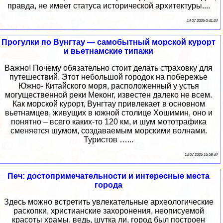
правда, не имеет статуса исторической архитектуры....
14 07 2026 0:31:24
Прогулки по Вунгтау — самобытный морской курорт
и вьетнамские типажи
Важно! Почему обязательно стоит делать страховку для
путешествий. Этот небольшой городок на побережье
Южно- Китайского моря, расположенный у устья
могущественной реки Меконг, известен далеко не всем.
Как морской курорт, Вунгтау привлекает в основном
вьетнамцев, живущих в южной столице Хошимин, оно и
понятно – всего каких-то 120 км, и шум мототрафика
сменяется шумом, создаваемым морскими волнами.
Туристов …...
13 07 2026 16:59:34
Печ: достопримечательности и интересные места
города
Здесь можно встретить увлекательные археологические
раскопки, христианские захоронения, неописуемой
красоты храмы, ведь, шутка ли, город был построен