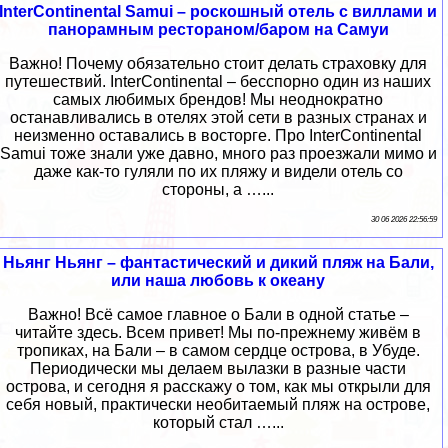
InterContinental Samui – роскошный отель с виллами и
панорамным рестораном/баром на Самуи
Важно! Почему обязательно стоит делать страховку для
путешествий. InterContinental – бесспорно один из наших
самых любимых брендов! Мы неоднократно
останавливались в отелях этой сети в разных странах и
неизменно оставались в восторге. Про InterContinental
Samui тоже знали уже давно, много раз проезжали мимо и
даже как-то гуляли по их пляжу и видели отель со
стороны, а …...
30 06 2026 22:56:59
Ньянг Ньянг – фантастический и дикий пляж на Бали,
или наша любовь к океану
Важно! Всё самое главное о Бали в одной статье –
читайте здесь. Всем привет! Мы по-прежнему живём в
тропиках, на Бали – в самом сердце острова, в Убуде.
Периодически мы делаем вылазки в разные части
острова, и сегодня я расскажу о том, как мы открыли для
себя новый, практически необитаемый пляж на острове,
который стал …...