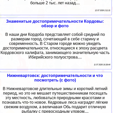
больше 2 тыс. лет назад....
12 07 2026 2:11:31
Знаменитые достопримечательности Кордовы:
обзор и фото
В наши дни Кордоба представляет собой средний по
размерам город, сочетающий в себе старину и
современность. В Старом городе можно увидеть
достопримечательности, относящиеся к эпоху расцвета
Кордовского халифата, занимающего значительную часть
Иберийского полуострова....
11 07 2026 16:38:44
Нижневартовск: достопримечательности и что
посмотреть (с фото)
В Нижневартовске длительные зимы и короткий летний
период, но это не мешает путешественникам посещать
эту местность, любоваться природными красотами и
познавать что-то новое. Кедровые леса наградят лёгкие
свежим воздухом, а величавая Обь подарит отличную
рыбалку с превосходным уловом....