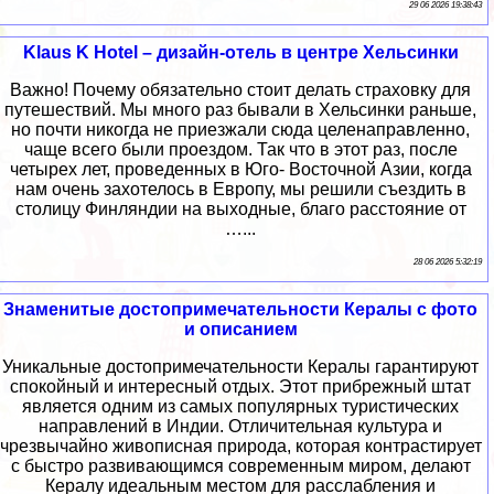
29 06 2026 19:38:43
Klaus K Hotel – дизайн-отель в центре Хельсинки
Важно! Почему обязательно стоит делать страховку для
путешествий. Мы много раз бывали в Хельсинки раньше,
но почти никогда не приезжали сюда целенаправленно,
чаще всего были проездом. Так что в этот раз, после
четырех лет, проведенных в Юго- Восточной Азии, когда
нам очень захотелось в Европу, мы решили съездить в
столицу Финляндии на выходные, благо расстояние от
…...
28 06 2026 5:32:19
Знаменитые достопримечательности Кералы с фото
и описанием
Уникальные достопримечательности Кералы гарантируют
спокойный и интересный отдых. Этот прибрежный штат
является одним из самых популярных туристических
направлений в Индии. Отличительная культура и
чрезвычайно живописная природа, которая контрастирует
с быстро развивающимся современным миром, делают
Кералу идеальным местом для расслабления и