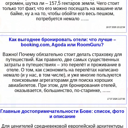
огромен, шутка ли – 157,5 гектаров земли. Чего стоит
только тот факт, что его можно посещать на машине или
байке, ну а на то, чтобы обойти его весь пешком,
потребуется немало …...
18 07 2026 10:12:54
Как выгоднее бронировать отели: что лучше –
booking.com, Agoda или RoomGuru?
Важно! Почему обязательно стоит делать страховку для
путешествий. Как правило, две самых существенных
затраты в путешествиях – это перелёт и проживание в
отеле. О том, как сэкономить на перелётах написано
немало (и у нас, в том числе), и уже многие пользуются
поисковыми агрегаторами для поиска хороших
авиабилетов. При этом, для бронирования отелей,
оказывается, большинство, по-старинке, …...
17 07 2026 3:27:56
Главные достопримечательности Бове: список, фото
и описание
Для ценителей средневековой европейской архитектуры