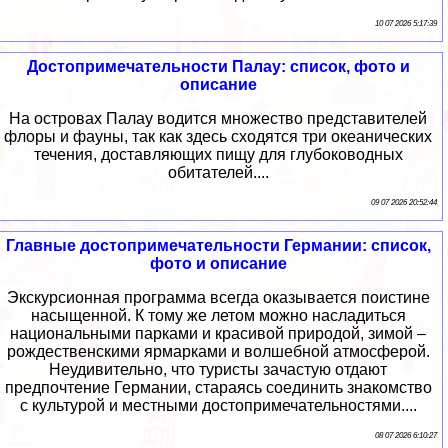
10 07 2026 5:17:39
Достопримечательности Палау: список, фото и
описание
На островах Палау водится множество представителей
флоры и фауны, так как здесь сходятся три океанических
течения, доставляющих пищу для глубоководных
обитателей....
09 07 2026 20:52:44
Главные достопримечательности Германии: список,
фото и описание
Экскурсионная программа всегда оказывается поистине
насыщенной. К тому же летом можно насладиться
национальными парками и красивой природой, зимой –
рождественскими ярмарками и волшебной атмосферой.
Неудивительно, что туристы зачастую отдают
предпочтение Германии, стараясь соединить знакомство
с культурой и местными достопримечательностями....
08 07 2026 6:10:27