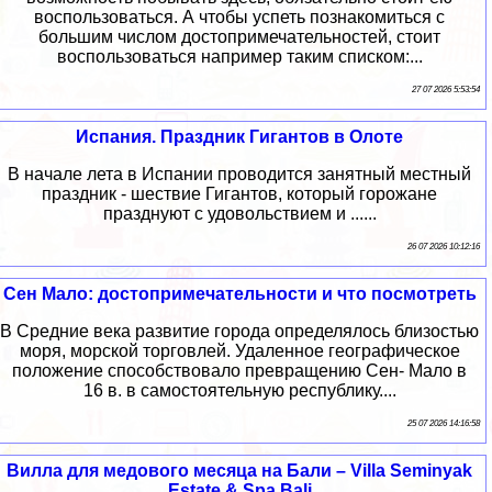
воспользоваться. А чтобы успеть познакомиться с
большим числом достопримечательностей, стоит
воспользоваться например таким списком:...
27 07 2026 5:53:54
Испания. Праздник Гигантов в Олоте
В начале лета в Испании проводится занятный местный
праздник - шествие Гигантов, который горожане
празднуют с удовольствием и ......
26 07 2026 10:12:16
Сен Мало: достопримечательности и что посмотреть
В Средние века развитие города определялось близостью
моря, морской торговлей. Удаленное географическое
положение способствовало превращению Сен- Мало в
16 в. в самостоятельную республику....
25 07 2026 14:16:58
Вилла для медового месяца на Бали – Villa Seminyak
Estate & Spa Bali