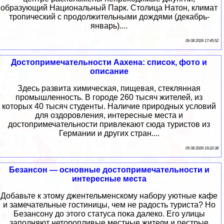
образующий Национальный Парк. Столица Натон, климат
тропический с продолжительными дождями (декабрь-
январь)....
06 08 2026 17:45:52
Достопримечательности Аахена: список, фото и
описание
Здесь развита химическая, пищевая, стеклянная
промышленность. В городе 260 тысяч жителей, из
которых 40 тысяч студенты. Наличие природных условий
для оздоровления, интересные места и
достопримечательности привлекают сюда туристов из
Германии и других стран....
05 08 2026 19:22:38
Безансон — основные достопримечательности и
интересные места
Добавьте к этому джентельменскому набору уютные кафе
и замечательные гостиницы, чем не радость туриста? Но
Безансону до этого статуса пока далеко. Его улицы
заполняют неторопливые местные жители и пестрые