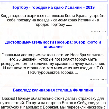
Портбоу - городок на краю Испании – 2019
Когда надоест жариться на пляжах Коста Брава, устройте
себе поездку на поезде к самому краю Испании - в
городок Портбоу ......
07 07 2026 1:30:25
Достопримечательности Несебра: обзор, фото и
описание
Главными достопримечательностями Несебра являются
его 26 церквей, которые позволяют городу быть
рекордсменом по количеству храмов на душу населения.
И нет ничего странного, что многие из них входит в Т О
П-10 туробъектов города. ...
06 07 2026 17:51:28
Баколод: кулинарная столица Филиппин
Важно! Почему обязательно стоит делать страховку для
путешествий. По пути на острова Бохол и Себу, следуя на
автобусах и паромах с Боракая, мы пересекли насквозь с