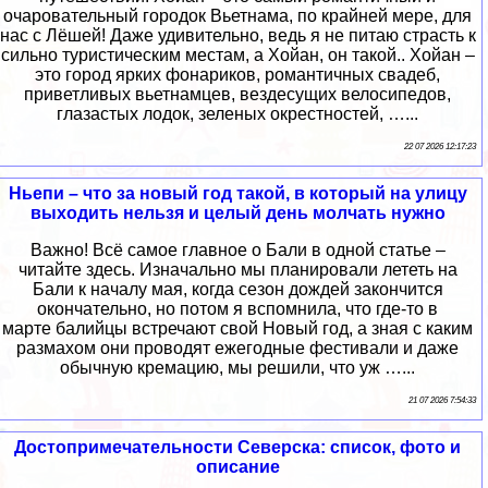
очаровательный городок Вьетнама, по крайней мере, для
нас с Лёшей! Даже удивительно, ведь я не питаю страсть к
сильно туристическим местам, а Хойан, он такой.. Хойан –
это город ярких фонариков, романтичных свадеб,
приветливых вьетнамцев, вездесущих велосипедов,
глазастых лодок, зеленых окрестностей, …...
22 07 2026 12:17:23
Ньепи – что за новый год такой, в который на улицу
выходить нельзя и целый день молчать нужно
Важно! Всё самое главное о Бали в одной статье –
читайте здесь. Изначально мы планировали лететь на
Бали к началу мая, когда сезон дождей закончится
окончательно, но потом я вспомнила, что где-то в
марте балийцы встречают свой Новый год, а зная с каким
размахом они проводят ежегодные фестивали и даже
обычную кремацию, мы решили, что уж …...
21 07 2026 7:54:33
Достопримечательности Северска: список, фото и
описание