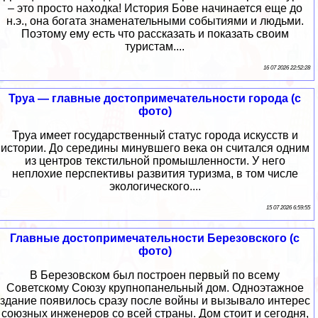
– это просто находка! История Бове начинается еще до
н.э., она богата знаменательными событиями и людьми.
Поэтому ему есть что рассказать и показать своим
туристам....
16 07 2026 22:52:28
Труа — главные достопримечательности города (с
фото)
Труа имеет государственный статус города искусств и
истории. До середины минувшего века он считался одним
из центров текстильной промышленности. У него
неплохие перспективы развития туризма, в том числе
экологического....
15 07 2026 6:59:55
Главные достопримечательности Березовского (с
фото)
В Березовском был построен первый по всему
Советскому Союзу крупнопанельный дом. Одноэтажное
здание появилось сразу после войны и вызывало интерес
союзных инженеров со всей страны. Дом стоит и сегодня,