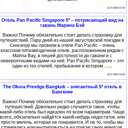
31 07 2026 8:17:36
Отель Pan Pacific Singapore 5* – потрясающий вид на
гавань Марина Бэй
Важно! Почему обязательно стоит делать страховку для
путешествий. Пару дней из нашей августовской поездки в
Сингапур мы провели в отеле Pan Pacific – очень
классном пятизвёздочном отеле, расположенном рядом с
Marina Bay, в пешей доступности до гавани и с
невероятными видами на неё. Pan Pacific Singapore – это
один из тех отелей, пребывание в котором …...
30 07 2026 0:14:30
The Okura Prestige Bangkok – элегантный 5* отель в
Бангкоке
Важно! Почему обязательно стоит делать страховку для
путешествий. Довольно редко случается такое, чтобы
какой-либо отель был идеален по всем параметрам. Чаще
всего, обязательно найдётся какой-нибудь недостаток, или
просто мелочь, которая не понравится. И не то, чтобы мы
стремились концентрироваться на поиске таких минусов,