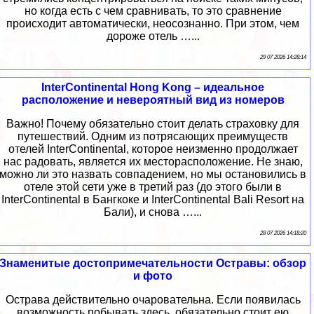
но когда есть с чем сравнивать, то это сравнение
происходит автоматически, неосознанно. При этом, чем
дороже отель …...
29 07 2026 14:28:14
InterContinental Hong Kong – идеальное
расположение и невероятный вид из номеров
Важно! Почему обязательно стоит делать страховку для
путешествий. Одним из потрясающих преимуществ
отелей InterContinental, которое неизменно продолжает
нас радовать, является их месторасположение. Не знаю,
можно ли это назвать совпадением, но мы остановились в
отеле этой сети уже в третий раз (до этого были в
InterContinental в Бангкоке и InterContinental Bali Resort на
Бали), и снова …...
28 07 2026 14:18:20
Знаменитые достопримечательности Остравы: обзор
и фото
Острава действительно очаровательна. Если появилась
возможность побывать здесь, обязательно стоит ею