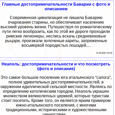
Главные достопримечательности Баварии с фото и
описанием
Современная цивилизация не лишила Баварию
очарования старины, но обеспечивает населению
высокий уровень жизни. Путешествуя по романтическому
пути легко вообразить, как по этой же дороге проходили
римские легионеры, неслись вскачь средневековые
рыцари, проезжали золоченые кареты, запряженные
восьмеркой породистых лошадей....
01 08 2026 7:43:30
Неаполь: достопримечательности и что посмотреть
(фото и описание)
Это самое большое поселение юга итальянского “сапога”,
полное удивительных достопримечательностей, в
окружении идиллической сельской местности. Являясь по
определению католическим городом, Неаполь украшен
множеством великолепных церквей, которые туристам
стоит посетить. Кроме того, он является ярким примером
южно-итальянского поселения, с многими
традиционными, историческими и художественными
ценностями....