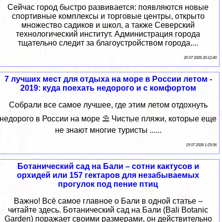
Сейчас город быстро развивается: появляются новые
спортивные комплексы и торговые центры, открыто
множество садиков и школ, а также Северский
технологический институт. Администрация города
тщательно следит за благоустройством города....
20 07 2026 20:12:40
7 лучших мест для отдыха на море в России летом -
2019: куда поехать недорого и с комфортом
Собрали все самое лучшее, где этим летом отдохнуть
недорого в России на море ⛱ Чистые пляжи, которые еще
не знают многие туристы ......
19 07 2026 1:25:56
Ботанический сад на Бали – сотни кактусов и
орхидей или 157 гектаров для незабываемых
прогулок под пение птиц
Важно! Всё самое главное о Бали в одной статье –
читайте здесь. Ботанический сад на Бали (Bali Botanic
Garden) поражает своими размерами, он действительно