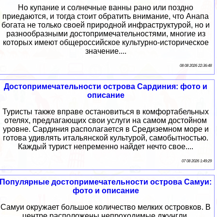
Но купание и солнечные ванны рано или поздно
приедаются, и тогда стоит обратить внимание, что Анапа
богата не только своей природной инфраструктурой, но и
разнообразными достопримечательностями, многие из
которых имеют общероссийское культурно-историческое
значение....
08 08 2026 22:36:48
Достопримечательности острова Сардиния: фото и
описание
Туристы также вправе остановиться в комфортабельных
отелях, предлагающих свои услуги на самом достойном
уровне. Сардиния располагается в Средиземном море и
готова удивлять итальянской культурой, самобытностью.
Каждый турист непременно найдет нечто свое....
07 08 2026 1:49:29
Популярные достопримечательности острова Самуи:
фото и описание
Самуи окружает большое количество мелких островков. В
центре расположены непроходимые джунгли,