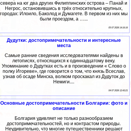
севера на юг два других Филиппинских острова – Панай и
Негрос, остановившись в трёх относительно крупных,
городах: Илоило, Баколод и Думагете. В первом из них мы
были проездом, а …...
05 07 2026 14:16:16
Дудутки: достопримечательности и интересные
места
Самые ранние сведения исследователями найдены в
летописях, относящихся к одиннадцатому веку.
Упоминание о Дудутках есть и в произведении « Слово о
полку Игореве», где говорится о том, что князь Всеслав,
узнав об осаде Минска, волком проскакал из Дудуток до
Немиги....
04 07 2026 12:43:21
Основные достопримечательности Болгарии: фото и
описание
Болгария удивляет не только разнообразием
достопримечательностей, но и контрастом природы.
Неудивительно, что многие путешественники решают