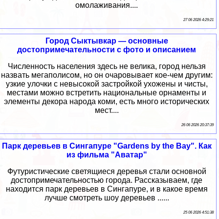
омолаживания....
27 06 2026 4:29:21
Город Сыктывкар — основные
достопримечательности с фото и описанием
Численность населения здесь не велика, город нельзя
назвать мегаполисом, но он очаровывает кое-чем другим:
узкие улочки с невысокой застройкой ухожены и чисты,
местами можно встретить национальные орнаменты и
элементы декора народа коми, есть много исторических
мест....
26 06 2026 20:37:39
Парк деревьев в Сингапуре "Gardens by the Bay". Как
из фильма "Аватар"
Футуристические светящиеся деревья стали основной
достопримечательностью города. Рассказываем, где
находится парк деревьев в Сингапуре, и в какое время
лучше смотреть шоу деревьев ......
25 06 2026 4:51:38