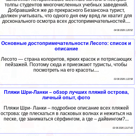
толпы студентов многочисленных учебных заведений.
Добравшийся же до прекрасного Безансона турист,
должен учитывать, что одного дня ему вряд ли хватит для
досконального осмотра всех достопримечательностей....
04 08 2026 1:20:52
Основные достопримечательности Лесото: список и
описание
Лесото — страна колоритов, ярких красок и потрясающих
пейзажей. Поэтому сюда и приезжают туристы, чтобы
посмотреть на его красоты....
03 08 2026 1:22:58
Пляжи Шри-Ланки – обзор лучших пляжей острова,
личный опыт, фото
Пляжи Шри- Ланки – подробное описание всех пляжей
острова: где плескаться в ласковых волнах и нежиться на
песке, где заниматься сёрфингом, а где – дайвингом?...
02 08 2026 13:27:43